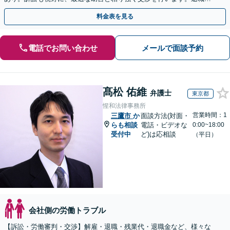
後、育休中などの状況でも歓迎。まずはご相談下さい！
料金表を見る
電話でお問い合わせ
メールで面談予約
髙松 佑維
弁護士
東京都
惺和法律事務所
営業時間：1
三鷹市
か
面談方法(対面・
らも相談
電話・ビデオな
0:00~18:00
受付中
ど)は応相談
（平日）
会社側の労働トラブル
【訴訟・労働審判・交渉】解雇・退職・残業代・退職金など、様々な