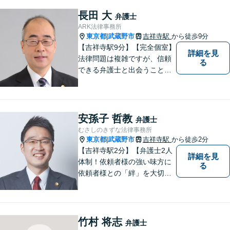
長田 大
弁護士
ARK法律事務所
東京都
武蔵野市
吉祥寺駅
から徒歩9分
|
【吉祥寺駅9分】【完全個室】
詳細を見
法律問題は複雑ですが、信頼
る
できる弁護士と出会うことで
解決への道が開けます。 関係
があるか分からないことで
も、ためらわずにご相談くだ
さい。一緒に最善の解決策を
安孫子 哲教
弁護士
見つけましょう。【迅速な対
むさしのきずな法律事務所
応】
東京都
武蔵野市
吉祥寺駅
から徒歩2分
|
【吉祥寺駅2分】【弁護士2人
詳細を見
体制！依頼者様の強い味方に
る
依頼者様との「絆」を大切
に。相続・遺言、不動産・住
まい、労働・雇用（会社
側）、離婚・男女問題 、債権
回収、企業法務、刑事事件、
竹村 将志
弁護士
インターネットなど