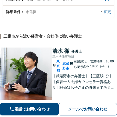
詳細条件
未選択
変更
三鷹市から近い経営者・会社側に強い弁護士
清水 徹
弁護士
清水法律事務所
東
三鷹駅
か
営業時間：10:00~
武蔵
京
|
18:00（平日）
ら徒歩3分
野市
都
【武蔵野市の弁護士】【三鷹駅3分】
【保育士＆夫婦カウンセラー資格あ
り】離婚はお子さまの将来まで考えた
アドバイス！「不動産借主の方：立
退・立退料の増額交渉」「NPOの顧問
も引き受けております」【平日夜間相
電話でお問い合わせ
メールでお問い合わせ
談可】