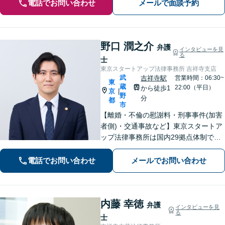
電話でお問い合わせ
メールで面談予約
野口 潤之介
弁護
インタビューを見
る
士
東京スタートアップ法律事務所 吉祥寺支店
武
吉祥寺駅
営業時間：06:30~
東
蔵
22:00（平日）
から徒歩1
京
|
野
分
都
市
【離婚・不倫の慰謝料・刑事事件(加害
者側)・交通事故など】東京スタートア
ップ法律事務所は国内29拠点体制で全
国対応！【ご自宅からの電話相談にも
対応(法律相談は完全予約制)】各分野で
電話でお問い合わせ
メールでお問い合わせ
専門性の高い弁護士が寄り添い解決を
サポートします。
内藤 幸徳
弁護
インタビューを見
る
士