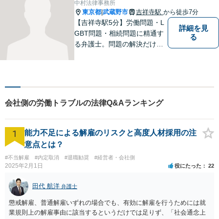
中村法律事務所
東京都
武蔵野市
吉祥寺駅
から徒歩7分
|
【吉祥寺駅5分】労働問題・L
詳細を見
GBT問題・相続問題に精通す
る
る弁護士。問題の解決だけで
なく、トラブルを防ぐ予防法
務にも力を入れています。問
題が大きくなる前に、お早め
にご相談ください！皆様に寄
り添い、納得の解決を目指し
会社側の労働トラブルの法律Q&Aランキング
ます。
1
能力不足による解雇のリスクと高度人材採用の注
意点とは？
#不当解雇
#内定取消
#退職勧奨
#経営者・会社側
2025年2月1日
役にたった
22
田代 航洋
弁護士
懲戒解雇、普通解雇いずれの場合でも、有効に解雇を行うためには就
業規則上の解雇事由に該当するというだけでは足りず、「社会通念上