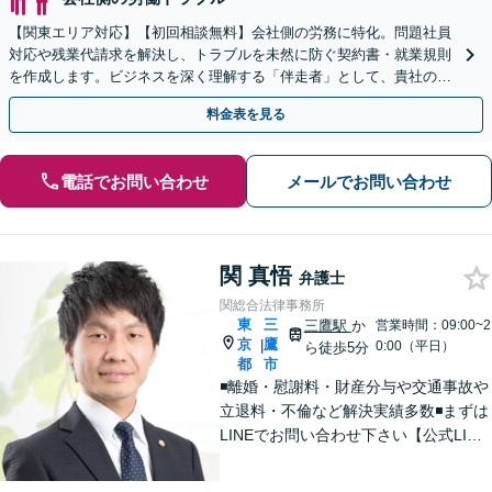
【関東エリア対応】【初回相談無料】会社側の労務に特化。問題社員
対応や残業代請求を解決し、トラブルを未然に防ぐ契約書・就業規則
を作成します。ビジネスを深く理解する「伴走者」として、貴社の利
益と今後の事業成長を守り抜きます。
料金表を見る
電話でお問い合わせ
メールでお問い合わせ
関 真悟
弁護士
関総合法律事務所
東
三
三鷹駅
か
営業時間：09:00~2
京
鷹
|
0:00（平日）
ら徒歩5分
都
市
◾️離婚・慰謝料・財産分与や交通事故や
立退料・不倫など解決実績多数◾️まずは
LINEでお問い合わせ下さい【公式LINE
→@566ziisjまたは関総合法律事務所】
で検索、そのあと分野により無料相談