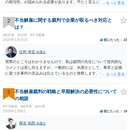
の相当性」が認められる必要があります。平たく言えば、解雇の原因
となった行為が解雇に値するほどの行為かということが厳格に判断さ
れます。 日本の労働法上、解雇は非常にハードルが高いです。 解雇が
有効か無効かという点は能力不足の程度にもよりますが、顧問弁護士
2
不当解雇に関する裁判で企業が取るべき対応と
の先生は具体的な事情を検討した上で能力不足の程度が解雇を有効と
は？
するほどではないと判断されたのだと思います。 例えば、無断欠勤を
#経営者・会社側
#不当解雇
連続する、会社のお金を横領する等の場合には一発で解雇した場合で
2025年1月31日
役にたった
22
も有効と判断されるケースも多いですが、たしかに能力不足のみの場
合はかなり解雇のハードルが高いと言わざるを得ません。 なお、懲戒
辻村 幸宏
弁護士
解雇の場合には、戒告、譴責、減給、出勤停止等解雇よりも軽い処分
を行い、改善を促したもののそれでも改善されない場合には解雇に踏
実際のところはわかりませんので、私は顧問の先生について批判的な
み切る等段階的に手順をい踏んだ場合は解雇が有効と判断される可能
コメントは差し控えますが、一般的には、弁護士として、事実と証拠
性が高まります。 高度人材の中途社員だから直ちに解雇しやすいとい
に基づき事件の見込みは伝えているものと推察します。仮に弁護士の
うわけではありませんが、高度人材の中途社員の場合は雇用契約上、
アドバイスが不十分であったり、説得が上手でなかったとしても、そ
相応に高い能力を求められているため能力不足か否かの判断が給与の
れを経営者自身が問題と感じていないのであれば、また、こちらにお
低い新卒の社員と比較すると厳格に判断される結果、解雇の有効性の
書きのような経営者のマインドからすれば、弁護士のせいではなく、
3
不当解雇裁判の戦略と早期解決の必要性について
判断が比較的甘くなるという可能性はあると考えます。 もっとも、高
根本的には弁護士選び含めて経営者の判断であり、責任ではないかと
の相談
度人材の中途社員の場合でもやはり解雇のハードルは相応に高いもの
思います。実際、事件の見込みが芳しくないことやリスクをいくらお
となります。 今回のようなリスクを避ける観点からは、会社側として
#不当解雇
#経営者・会社側
伝えしても考えを変えていただけない経営者や依頼者はいますし、代
2026年1月8日
役にたった
18
無期雇用契約ではなく有期雇用契約で募集する、試用期間付を設け
理人として説明説得を尽くしてもあくまで決めるのは依頼者ですか
る、業務委託契約を検討するという方法もあり得るかと存じます。
ら、事件がうまくいかないことの責任は弁護士にあるわけではない、
梶谷 拓郎
（※業務委託契約を検討される場合は、運用面によっては実質的に雇
弁護士
ということも多いと思います。そのような場合、仕事をしていて心地
用契約関係であると判断されるリスクもありますので顧問弁護士の先