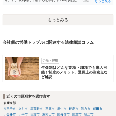
す。）、裁判所に予納する切手代（6000円程度）、出廷する際の交通
費などがかかります。 被告側が本人訴訟で対応する場合は、交通費、
書類郵送代（通信費等）の負担が考えられます。 弁護士に委任する場
合には、上記に加えて弁護士費用が必要となるのは、原告被告共通で
もっとみる
す。
会社側の労働トラブルに関連する法律相談コラム
労働・雇用
年俸制はどんな業種・職種でも導入可
能！制度のメリット、運用上の注意点な
ど解説
近くの市区町村を選び直す
多摩東部
八王子市
立川市
武蔵野市
三鷹市
府中市
昭島市
調布市
町田市
小金井市
小平市
日野市
東村山市
国分寺市
国立市
狛江市