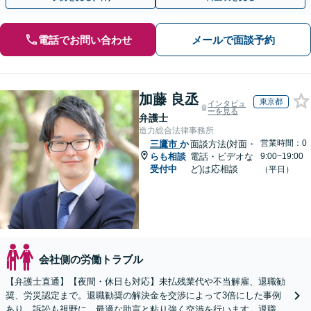
電話でお問い合わせ
メールで面談予約
加藤 良丞
東京都
インタビュ
ーを見る
弁護士
造力総合法律事務所
営業時間：0
三鷹市
か
面談方法(対面・
らも相談
電話・ビデオな
9:00~19:00
受付中
ど)は応相談
（平日）
会社側の労働トラブル
【弁護士直通】【夜間・休日も対応】未払残業代や不当解雇、退職勧
奨、労災認定まで。退職勧奨の解決金を交渉によって3倍にした事例
あり。訴訟も視野に、最適な助言と粘り強く交渉を行います。退職前