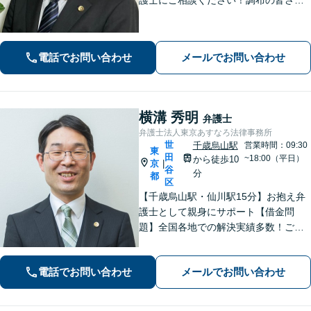
から愛される弁護士になれるよう、
日々精進いたします。どんな些細なこ
とでも大丈夫ですので、まずはご相談
電話でお問い合わせ
メールでお問い合わせ
ください【柴崎駅3分】【出張相談も
可】
横溝 秀明
弁護士
弁護士法人東京あすなろ法律事務所
世
千歳烏山駅
営業時間：09:30
東
田
~18:00（平日）
から徒歩10
京
|
谷
分
都
区
【千歳烏山駅・仙川駅15分】お抱え弁
護士として親身にサポート【借金問
題】全国各地での解決実績多数！ご相
談は何度でも無料で、迅速かつ的確な
対応で満足度の高い解決を目指します
電話でお問い合わせ
メールでお問い合わせ
【相続・遺言】協議・調停・裁判に幅
広く対応【分割払い対応】【電話相談
OK】