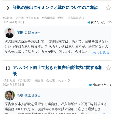
る可能性があると考える説が有力です。 ただし，いずれの説をとった
場合でも，会社にとって「不利な時期」に辞任したときは，「やむを
9
証拠の提出タイミングと戦略についてのご相談
得ない事由」がない限り，会社の損害を賠償しなければならなくなり
ます。 健康上の理由は「やむを得ない事由」の典型ですが，程度によ
#経営者・会社側
#不当解雇
#退職勧奨
#訴訟・損害賠償請求
って異なります。 子会社の代表取締役が辞任を認めてくれるのであれ
2025年1月20日
役にたった
15
ば，少なくとも法律上は，親会社（子会社にとっての株主）の承諾は
必要ありません。 なお，子会社の代表取締役には，取締役辞任の登記
岡田 晃朝
弁護士
をしてもらわなければなりません。 親会社が株主代表訴訟を提起する
次の段階の訴訟を意識して、 交渉段階では、あえて、証拠を出さない
ことは理論上可能ですが，あなたに対して追及できる責任は，あなた
という作戦もあり得ますか？ あるといえばありますが、決定的なもの
自身が会社に対して追う責任（例えば任務懈怠責任）の範囲に留まり
なら先に出して話をつける方が良いでしょう。 会社にとっても負担で
ます。子会社の負債をあなたに負わせることはできません。 実際上問
す。 また、そういう駆け引きは、裁判所における心象はよくないで
題となるのは，親会社からの圧力により，子会社の代表取締役があな
す。 それと認定はある事実と証拠の関係でされるので、一般の方が思
たの辞任に応じてくれない場合ですね。 子会社の代表取締役が全く動
うほどに駆け引き的な要素はありません。
10
アルバイト同士で起きた損害賠償請求に関する相
いてくれないと，辞任の登記をするためには，最終的には訴訟を提起
する必要が生じます。
談
#労災対応
#労災対応
#経営者・会社側
#セクハラ
2024年6月28日
役にたった
6
髙橋 俊太
弁護士
原告側が本人訴訟を選択する場合は、収入印紙代（20万円を請求する
場合は2000円ですが、提訴時の実際の請求金額に応じて増減しま