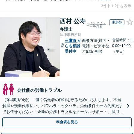
2件中 1-2件を表示
西村 公寿
東京都
インタビュ
ーを見る
弁護士
法律事務所錦
営業時間：1
三鷹市
か
面談方法(対面・
らも相談
電話・ビデオな
0:00~19:00
受付中
ど)は応相談
（平日）
会社側の労働トラブル
【茅場町駅4分】「働く労働者の権利を守るために尽力します」不当
解雇や残業代未払い、パワハラ・セクハラ、労働条件の一方的変更ま
でお任せください「企業の労務トラブルをトータルサポート」雇用契
約書や就業規則のリーガルチェックなど
料金表を見る