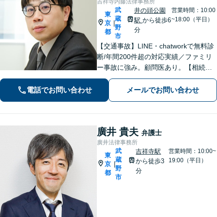
吉祥寺内藤法律事務所
武
井の頭公園
営業時間：10:00
東
蔵
~18:00（平日）
駅
から徒歩6
京
|
野
分
都
市
【交通事故】LINE・chatworkで無料診
断/年間200件超の対応実績／ファミリ
ー事故に強み。顧問医あり。【相続問
題】遺産分割協議から訴訟、生前の相
続対策まで実績多数【医療機関】労務
電話でお問い合わせ
メールでお問い合わせ
等、平時の対応から医療過誤などの有
事対応まで
廣井 貴夫
弁護士
廣井法律事務所
武
吉祥寺駅
営業時間：10:00~
東
蔵
19:00（平日）
から徒歩3
京
|
野
分
都
市