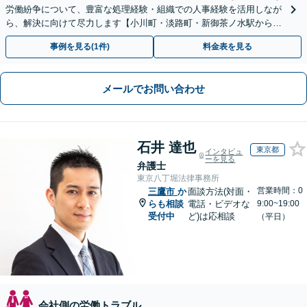
労働紛争について、豊富な処理経験・組織での人事経験を活用しなが
ら、解決に向けて尽力します【小川町・淡路町・新御茶ノ水駅から約
1分、御茶ノ水駅も利用可】
事例を見る(1件)
料金表を見る
メールでお問い合わせ
石井 達也
東京都
インタビュ
ーを見る
弁護士
東京八丁堀法律事務所
営業時間：0
三鷹市
か
面談方法(対面・
らも相談
電話・ビデオな
9:00~19:00
受付中
ど)は応相談
（平日）
会社側の労働トラブル