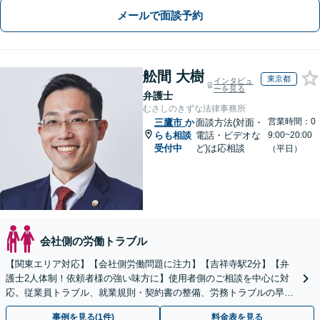
メールで面談予約
舩間 大樹
東京都
インタビュ
ーを見る
弁護士
むさしのきずな法律事務所
営業時間：0
三鷹市
か
面談方法(対面・
らも相談
電話・ビデオな
9:00~20:00
受付中
ど)は応相談
（平日）
会社側の労働トラブル
【関東エリア対応】【会社側労働問題に注力】【吉祥寺駅2分】【弁
護士2人体制！依頼者様の強い味方に】使用者側のご相談を中心に対
応。従業員トラブル、就業規則・契約書の整備、労務トラブルの早期
解決・防止に努めます。
事例を見る(1件)
料金表を見る