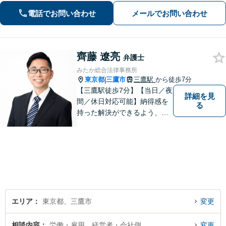
案内します。
電話でお問い合わせ
メールでお問い合わせ
齊藤 遼亮
弁護士
みたか総合法律事務所
東京都
三鷹市
三鷹駅
から徒歩7分
|
【三鷹駅徒歩7分】【当日／夜
詳細を見
間／休日対応可能】納得感を
る
持った解決ができるよう、問
題解決というゴールだけでな
く過程も重要視してまいりま
す。一つひとつの案件に最大
限の努力を尽くしていきま
す。【司法書士資格あり】
【宅建士資格あり】【法テラ
ス利用可能】
エリア
東京都、三鷹市
変更
相談内容
労働・雇用、経営者・会社側
変更