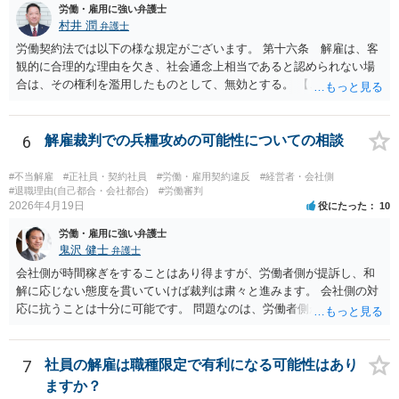
クペイに対する期待から、萎える理由はまず見当たりません。 つまり
むしろ高くなります。 中途の高度人材を能力不足で解雇するときは、
労働・雇用に強い弁護士
会社も原告の取下を狙っているという作戦の問題ではなく、上記、顧
① 導入期の評価基準と実績の比較 ② 複数回にわたる注意・指導・教
村井 潤
弁護士
問会社の意思の問題だと思われます。 ＞反論の書面も、矛盾だらけの
育の実施 ③ 配置転換などほかの改善策の検討 などをしっかり記録し
労働契約法では以下の様な規定がございます。 第十六条 解雇は、客
反論となっており、論理破綻もしており、もうダメです。担当役員の
ておかないと、解雇は無効とされる可能性が極めて高いです。
観的に合理的な理由を欠き、社会通念上相当であると認められない場
言葉をそのまま、文章にしたのか、一貫したストーリー性もありませ
合は、その権利を濫用したものとして、無効とする。 【ご質問１に対
ん。 とありますが、代理人弁護士としては、事実経験者が述べたこと
して】 「役員に逆らった」ということの内容次第ですが、 役員がどの
をそのまま事実主張するしかありません。事実として矛盾がないよう
ような命令を下し、それにどの様な逆らい方をしたのかによっては、
にストーリー性を与えるとそれは事実の捏造を伴うからです。
権利の濫用として解雇が無効とされる恐れはあると思います。 【ご質
6
解雇裁判での兵糧攻めの可能性についての相談
問２に対して】 得ている給与が高かったかどうかは、普通解雇の上で
は判断が難しいと思います。 経営上整理解雇の必要がある際の場合と
#不当解雇
#正社員・契約社員
#労働・雇用契約違反
#経営者・会社側
は事案が異なると思われます。 【ご質問３に対して】 「協調性のな
#退職理由(自己都合・会社都合)
#労働審判
2026年4月19日
役にたった
10
さ」＝能力不足ということにもならない様に思います。 指導や面談も
なく解雇ちうことをされたのでしたら、反省するチャンスも与えなか
労働・雇用に強い弁護士
ったと評価されることになろうかと思われます。 以上、ご質問が簡略
鬼沢 健士
弁護士
ですので、一般論的な私見としてお答えします。 ご参考になさって下
会社側が時間稼ぎをすることはあり得ますが、労働者側が提訴し、和
さい。
解に応じない態度を貫いていけば裁判は粛々と進みます。 会社側の対
応に抗うことは十分に可能です。 問題なのは、労働者側が「争わな
い」「諦める」態度をとることです。
7
社員の解雇は職種限定で有利になる可能性はあり
ますか？