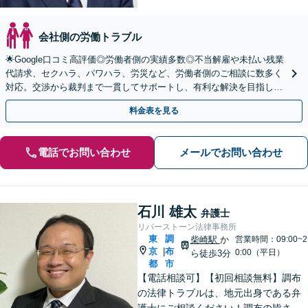
会社側の労働トラブル
🌟Google口コミ高評価◎労働者側の実績多数◎不当解雇や未払い残業
代請求、セクハラ、パワハラ、労災など、労働者側のご相談に数多く
対応。交渉から裁判まで一貫してサポートし、有利な解決を目指しま
す。【使用者側も対応】企業法務にも精通。
料金表を見る
電話でお問い合わせ
メールでお問い合わせ
石川 雄太
弁護士
リバーストーン法律事務所
東
調
柴崎駅
か
営業時間：09:00~2
京
布
|
0:00（平日）
ら徒歩3分
都
市
【電話相談可】【初回相談無料】調布
の法律トラブルは、地元出身である弁
護士にご相談ください！調布の皆さま