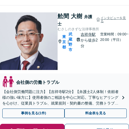
舩間 大樹
弁護
インタビューを見
る
士
むさしのきずな法律事務所
武
吉祥寺駅
営業時間：09:00~
東
蔵
20:00（平日）
から徒歩2
京
|
野
分
都
市
会社側の労働トラブル
【会社側労働問題に注力】【吉祥寺駅2分】【弁護士2人体制！依頼者
様の強い味方に】使用者側のご相談を中心に対応。丁寧なヒアリング
を心がけ、従業員トラブル、就業規則・契約書の整備、労務トラブル
の早期解決に努めます。
事例を見る(1件)
料金表を見る