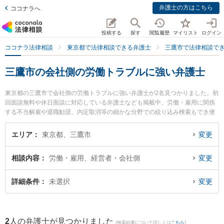
弁護士の方はこちら
ココナラへ
投稿する
探す
閲覧履歴
マイリスト
ログイン
ココナラ法律相談
東京都で法律相談できる弁護士
三鷹市で法律相談で
三鷹市の会社側の労働トラブルに強い弁護士
東京都の三鷹市で会社側の労働トラブルに強い弁護士が2名見つかりました。初
回面談無料や休日面談に対応している弁護士なども掲載中。労働・雇用に関係
する不当解雇や退職勧奨、内定取消等の細かな分野での絞り込み検索もでき便
利です。特に関総合法律事務所の関 真悟弁護士やみたか総合法律事務所の齊藤
遼亮弁護士のプロフィール情報や弁護士費用、強みなどが注目されています。
エリア
東京都、三鷹市
変更
『三鷹市で土日や夜間に発生した会社側の労働トラブルのトラブルを今すぐに
弁護士に相談したい』『会社側の労働トラブルのトラブル解決の実績豊富な近
相談内容
労働・雇用、経営者・会社側
変更
くの弁護士を検索したい』『初回相談無料で会社側の労働トラブルを法律相談
できる三鷹市内の弁護士に相談予約したい』などでお困りの相談者さんにおす
すめです。
詳細条件
未選択
変更
2
人の弁護士が見つかりました
(検索結果について詳しくは
こちら
)