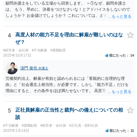
の良いものではないので自ら辞任を検討することもありますが、最終
顧問弁護士をしている立場から回答します。 ＞①なぜ、顧問弁護士
生にもご相談の上慎重にご判断ください。）
的にはお分かりいただけるだろうと考えて続けることもあります。 ご
は、 もう、早めに、決着をつけなさいな！とアドバイスをしないので
相談者さんが、今の弁護士さんの対応や方針に疑問を持ち、それによ
しょうか？ お金儲けでしょうか？ これについては、まず基本的に顧問
り経営者の考えが歪められ、このままでは会社がたち行かなくなると
弁護士は、依頼者（顧問会社）の意思（経営陣の意思）に従って、事
懸念するのであれば、ご相談者さんが経営者に対してその旨を伝え、
件を受任して遂行します。 そしてあなたの言う「早めに、決着をつけ
考えを改められるよう進言なさってはいかがでしょうか。
なさいな！」が意味するところは、「敗訴的和解」ということです
4
高度人材の能力不足を理由に解雇が難しいのはな
が、それには弁護士報酬はつきませんので、弁護士は確かに儲かりま
ぜ？
せん。 しかし、逆に負け筋の事件をズルズルすることは、着手金を増
#経営者・会社側
#不当解雇
#退職勧奨
額してもらえるわけでもない他方で、弁護士報酬も期待できないた
2025年10月17日
役にたった
14
め、むしろ他の事件処理ができないという意味で弁護士にも損害が増
すことはあっても、基本的に儲かることにはなりません。 控訴審で着
濵門 俊也
弁護士
手金をもらうということはありますが、1回限りの関係ではなく顧問の
関係なので、あまり好ましい処理ではありません。 事件終了後、顧問
労働契約法上、解雇が有効と認められるには「客観的に合理的な理
が切れる可能性があるからです。 つまり、弁護士は、儲かるためでは
由」と「社会通念上相当性」が必要です。しかし「能力不足」だけを
なく、顧問会社のためにその意思（それこそ会社の現在及び今後の戦
理由にすると、その条件をほぼ満たせないです。 高度専門職であって
略）を踏まえたうえで事件を遂行していると推測されます。 ＞②原告
も、 ・具体的な業績評価や数値目標との乖離を示す証拠 ・教育・指導
は年俸が1200万円と高かったこともあり、復職を希望しております。
や配置転換などの改善措置を尽くした記録 を揃えないと、裁判所は
復職の気持ちを萎えさす意味で、ずるずると、裁判を引き延ばしてい
「合理的な解雇理由」とは認めないためです。 そのため、「能力不
5
正社員解雇の正当性と裁判への備えについての相
る作戦もあるのでしょうか？ 原告は、その年俸に執着があるというこ
足」で解雇を争われると、会社側が立証責任を果たせず、まず裁判に
談
とで復職の意思があるということであればなおさら、時間がかかった
勝てない（＝解雇無効と判断されやすい）のです。 ご質問者様のイメ
からと言って復職の気持ちが萎えるということはあまりありません。
#不当解雇
#退職勧奨
#経営者・会社側
#正社員・契約社員
ージとは逆で、「高年俸・高度専門職だからこそ」、客観性・合理性
2025年1月14日
役にたった
11
現在、原告的に勝ち筋の見通しが十分あるということであれば、バッ
をより厳しく求められ、能力不足理由で解雇が認められるハードルは