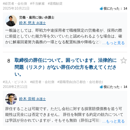
#経営者・会社側
#不当解雇
#退職勧奨
2025年10月21日
役にたった
14
労働・雇用に強い弁護士
鈴木 悠太
弁護士
一般論としては、即戦力中途採用者で職種限定の労働者が、採用の際
に前提としていた能力等を欠いていたと認められるような場合は、確
かに解雇回避努力義務の一環となる配置転換や降格などの措置は必ず
しも求められませんし、新卒総合職などの場合と比べると相対的には
解雇の有効性が認められやすい傾向にあります。 しかし、このような
場合でも、「会社が当該労働者に対してどの程度改善の機会を与えた
8
取締役の辞任について。困っています。法律的に
か」との点はやはり重要な要素となり（業務改善計画など、御指摘の
問題（リスク）がない辞任の仕方を教えてくださ
手段はその一例となるでしょう）、裁判上もこの点について争点化す
い。
る可能性が高いと思います。 具体的事案での見通しや戦略については
#法人・ビジネス
#経営者・会社側
#退職理由(自己都合・会社都合)
個別事情によりますので、顧問弁護士の先生等とよくご相談なさるの
2018年2月11日
役にたった
14
が良いかと思います。
鈴木 崇裕
弁護士
辞任することは可能です。ただし会社に対する損害賠償債務を追う可
能性は完全には否定できません。 辞任を制限する約定の効力について
は学説が分かれていますが，そもそも無効（辞任は可能）と考える説
と，辞任の効力自体は認め，会社に対する債務不履行責任を負わされ