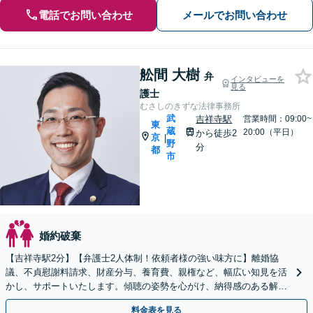
電話でお問い合わせ
メールでお問い合わせ
舩間 大樹
弁
インタビューを
見る
護士
むさしのきずな法律事務所
武
吉祥寺駅
営業時間：09:00~
東
蔵
20:00（平日）
から徒歩2
京
|
野
分
都
市
婚約破棄
【吉祥寺駅2分】【弁護士2人体制！依頼者様の強い味方に】離婚協
議、不貞慰謝料請求、財産分与、養育費、親権など、幅広い知見を活
かし、サポートいたします。傾聴の姿勢を心がけ、納得感のある解決
を
料金表を見る