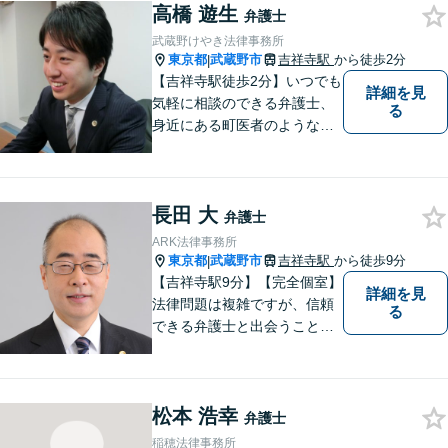
高橋 遊生
回収、企業法務、刑事事件、
弁護士
インターネットなど
武蔵野けやき法律事務所
東京都
武蔵野市
吉祥寺駅
から徒歩2分
|
【吉祥寺駅徒歩2分】いつでも
詳細を見
気軽に相談のできる弁護士、
る
身近にある町医者のような弁
護士を目指しております。一
人ひとりの納得のいく解決の
ために、一緒に全力で取り組
長田 大
みます。お気軽にご相談くだ
弁護士
さい。
ARK法律事務所
東京都
武蔵野市
吉祥寺駅
から徒歩9分
|
【吉祥寺駅9分】【完全個室】
詳細を見
法律問題は複雑ですが、信頼
る
できる弁護士と出会うことで
解決への道が開けます。 関係
があるか分からないことで
も、ためらわずにご相談くだ
松本 浩幸
さい。一緒に最善の解決策を
弁護士
見つけましょう。【迅速な対
稲穂法律事務所