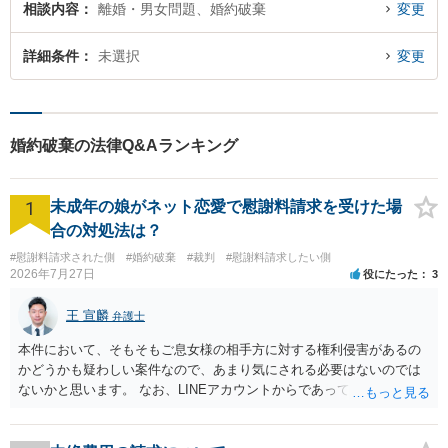
相談内容
離婚・男女問題、婚約破棄
変更
詳細条件
未選択
変更
婚約破棄の法律Q&Aランキング
1
未成年の娘がネット恋愛で慰謝料請求を受けた場
合の対処法は？
#慰謝料請求された側
#婚約破棄
#裁判
#慰謝料請求したい側
2026年7月27日
役にたった
3
王 宣麟
弁護士
本件において、そもそもご息女様の相手方に対する権利侵害があるの
かどうかも疑わしい案件なので、あまり気にされる必要はないのでは
ないかと思います。 なお、LINEアカウントからであっても、そこに紐
づけられた電話番号の開示→携帯電話会社から氏名・住所が開示され
るパターンはありえるものの、本件のような精神的損害が発生したと