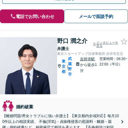
電話でお問い合わせ
メールで面談予約
野口 潤之介
インタビューを
見る
弁護士
東京スタートアップ法律事務所 吉祥寺支店
武
吉祥寺駅
営業時間：06:30~
東
蔵
22:00（平日）
から徒歩1
京
|
野
分
都
市
婚約破棄
【離婚問題/男女トラブルに強い弁護士】【東京都内全域対応】毎月10
0件以上の相談実績、 不倫(浮気)・貞操権侵害の慰謝料・離婚・親
権・婚約破棄など、秘密厳守で相談を承ります。【不倫相談は初回0