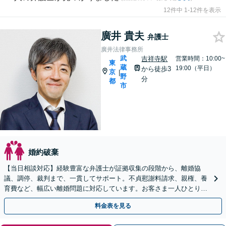
12件中 1-12件を表示
廣井 貴夫
弁護士
廣井法律事務所
武
吉祥寺駅
営業時間：10:00~
東
蔵
19:00（平日）
から徒歩3
京
|
野
分
都
市
婚約破棄
【当日相談対応】経験豊富な弁護士が証拠収集の段階から、離婚協
議、調停、裁判まで、一貫してサポート。不貞慰謝料請求、親権、養
育費など、幅広い離婚問題に対応しています。お客さま一人ひとりの
事情に丁寧に配慮し、最適な解決策をご提案します。
料金表を見る