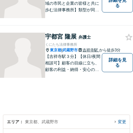
詳細を見
域の市民と企業の皆様と共に
る
歩む法律事務所】類型が同じ
事件であっても事実関係やご
要望は異なるため、お一人お
ひとりに寄り添って問題解決
宇都宮 隆展
を図ります。お困りごとがあ
弁護士
ればお気軽にご相談くださ
くにたち法律事務所
い！
東京都
武蔵野市
吉祥寺駅
から徒歩3分
|
【吉祥寺駅３分】【休日/夜間
詳細を見
相談可】顧客の目線に立ち、
る
顧客の利益・納得・安心のた
めに法律問題に全力で取り組
みます。お困りの方は、お気
軽にご相談ください。
エリア
東京都、武蔵野市
変更