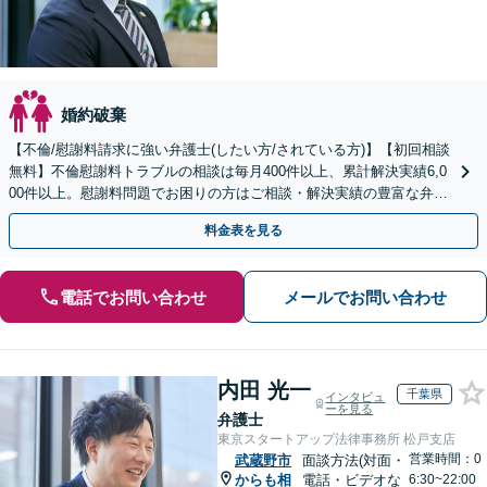
婚約破棄
【不倫/慰謝料請求に強い弁護士(したい方/されている方)】【初回相談
無料】不倫慰謝料トラブルの相談は毎月400件以上、累計解決実績6,0
00件以上。慰謝料問題でお困りの方はご相談・解決実績の豊富な弁護
士による無料相談をご利用ください。
料金表を見る
電話でお問い合わせ
メールでお問い合わせ
内田 光一
千葉県
インタビュ
ーを見る
弁護士
東京スタートアップ法律事務所 松戸支店
営業時間：0
武蔵野市
面談方法(対面・
からも相
電話・ビデオな
6:30~22:00