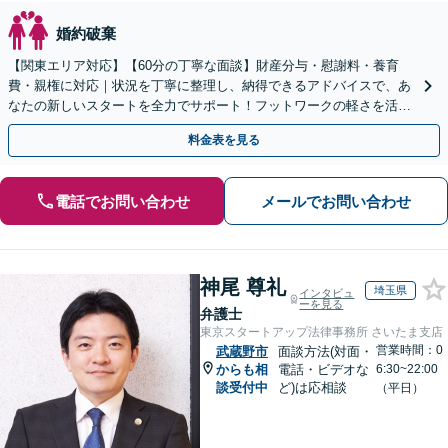
婚約破棄
【関東エリア対応】【60分の丁寧な面談】財産分与・慰謝料・養育
費・親権に対応｜状況を丁寧に整理し、納得できるアドバイスで、あ
なたの新しいスタートを全力でサポート！フットワークの軽さを活か
し、早期解決を目指します【立川駅7分：地域密着】
料金表を見る
電話でお問い合わせ
メールでお問い合わせ
神尾 尊礼
埼玉県
インタビュ
ーを見る
弁護士
東京スタートアップ法律事務所 さいたま支店
営業時間：0
武蔵野市
面談方法(対面・
からも相
電話・ビデオな
6:30~22:00
談受付中
ど)は応相談
（平日）