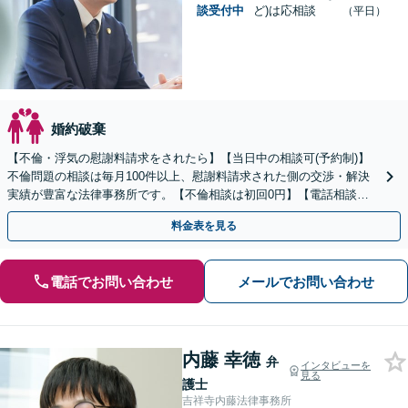
談受付中
ど)は応相談
（平日）
婚約破棄
【不倫・浮気の慰謝料請求をされたら】【当日中の相談可(予約制)】
不倫問題の相談は毎月100件以上、慰謝料請求された側の交渉・解決
実績が豊富な法律事務所です。【不倫相談は初回0円】【電話相談で
ご契約まで対応可/来所不要】
料金表を見る
電話でお問い合わせ
メールでお問い合わせ
内藤 幸徳
弁
インタビューを
見る
護士
吉祥寺内藤法律事務所