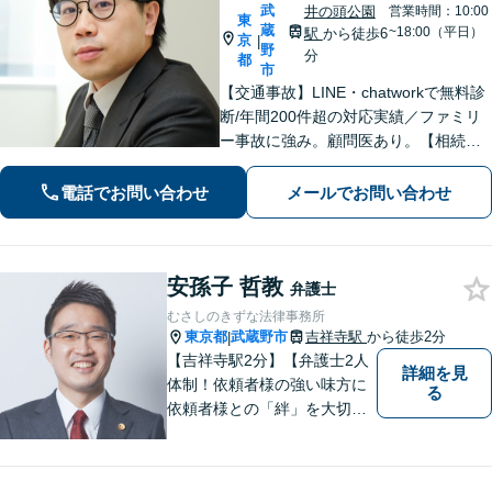
武
井の頭公園
営業時間：10:00
東
蔵
~18:00（平日）
駅
から徒歩6
京
|
野
分
都
市
【交通事故】LINE・chatworkで無料診
断/年間200件超の対応実績／ファミリ
ー事故に強み。顧問医あり。【相続問
題】遺産分割協議から訴訟、生前の相
続対策まで実績多数【医療機関】労務
電話でお問い合わせ
メールでお問い合わせ
等、平時の対応から医療過誤などの有
事対応まで
安孫子 哲教
弁護士
むさしのきずな法律事務所
東京都
武蔵野市
吉祥寺駅
から徒歩2分
|
【吉祥寺駅2分】【弁護士2人
詳細を見
体制！依頼者様の強い味方に
る
依頼者様との「絆」を大切
に。相続・遺言、不動産・住
まい、労働・雇用（会社
側）、離婚・男女問題 、債権