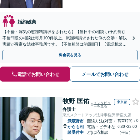
婚約破棄
【不倫・浮気の慰謝料請求をされたら】【当日中の相談可(予約制)】
不倫問題の相談は毎月100件以上、慰謝料請求された側の交渉・解決
実績が豊富な法律事務所です。【不倫相談は初回0円】【電話相談で
ご契約まで対応可/来所不要】
料金表を見る
電話でお問い合わせ
メールでお問い合わせ
牧野 匡佑
東京都
インタビュ
ーを見る
弁護士
東京スタートアップ法律事務所 新宿支店
営業時間：0
武蔵野市
面談方法(対面・
からも相
電話・ビデオな
6:30~22:00
談受付中
ど)は応相談
（平日）