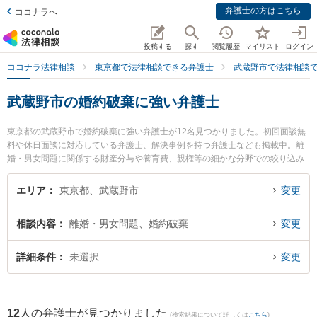
弁護士の方はこちら
ココナラへ
投稿する
探す
閲覧履歴
マイリスト
ログイン
ココナラ法律相談
東京都で法律相談できる弁護士
武蔵野市で法律相談
武蔵野市の婚約破棄に強い弁護士
東京都の武蔵野市で婚約破棄に強い弁護士が12名見つかりました。初回面談無
料や休日面談に対応している弁護士、解決事例を持つ弁護士なども掲載中。離
婚・男女問題に関係する財産分与や養育費、親権等の細かな分野での絞り込み
検索もでき便利です。特に廣井法律事務所の廣井 貴夫弁護士やむさしのきずな
法律事務所の舩間 大樹弁護士、東京スタートアップ法律事務所 吉祥寺支店の野
エリア
東京都、武蔵野市
変更
口 潤之介弁護士のプロフィール情報や弁護士費用、強みなどが注目されていま
す。『武蔵野市で土日や夜間に発生した婚約破棄のトラブルを今すぐに弁護士
相談内容
離婚・男女問題、婚約破棄
変更
に相談したい』『婚約破棄のトラブル解決の実績豊富な近くの弁護士を検索し
たい』『初回相談無料で婚約破棄を法律相談できる武蔵野市内の弁護士に相談
予約したい』などでお困りの相談者さんにおすすめです。
詳細条件
未選択
変更
12
人の弁護士が見つかりました
(検索結果について詳しくは
こちら
)