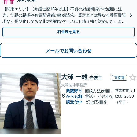
【関東エリア】【弁護士歴15年以上】不貞の慰謝料請求の減額に注
力。父親の親権や有責配偶者の離婚請求、算定表とは異なる養育費請
求など長期化しがちな非定型的なケースにも粘り強く対応いたしま
す。【初回相談30分無料】【休日・夜間相談可】
料金表を見る
メールでお問い合わせ
大澤 一雄
弁護士
東京都
大澤法律事務所
営業時間：1
武蔵野市
面談方法(対面・
からも相
電話・ビデオな
0:00~20:00
談受付中
ど)は応相談
（平日）