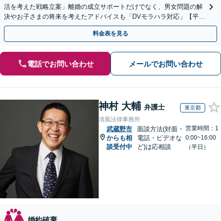
活を考えた戦略立案」離婚の成立サポートだけでなく、男女問題の解
決やお子さまの将来を考えたアドバイスも「DVモラハラ対応」【平日
夜間相談可】【キッズスペース完備】【子連れ相談OK】
料金表を見る
電話でお問い合わせ
メールでお問い合わせ
神村 大輔
弁護士
東京都
清風法律事務所
営業時間：1
武蔵野市
面談方法(対面・
からも相
電話・ビデオな
0:00~16:00
談受付中
ど)は応相談
（平日）
婚約破棄