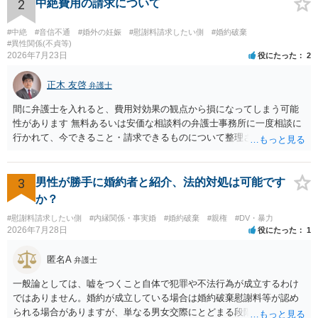
明確にいえないような案件において開示がなされる可能性も低いので
2
中絶費用の請求について
はないかと推察します。
#中絶
#音信不通
#婚外の妊娠
#慰謝料請求したい側
#婚約破棄
#異性関係(不貞等)
2026年7月23日
役にたった
2
正木 友啓
弁護士
間に弁護士を入れると、費用対効果の観点から損になってしまう可能
性があります 無料あるいは安価な相談料の弁護士事務所に一度相談に
行かれて、今できること・請求できるものについて整理されるのがよ
いかと思います
3
男性が勝手に婚約者と紹介、法的対処は可能です
か？
#慰謝料請求したい側
#内縁関係・事実婚
#婚約破棄
#親権
#DV・暴力
2026年7月28日
役にたった
1
匿名A
弁護士
一般論としては、嘘をつくこと自体で犯罪や不法行為が成立するわけ
ではありません。婚約が成立している場合は婚約破棄慰謝料等が認め
られる場合がありますが、単なる男女交際にとどまる段階の場合、独