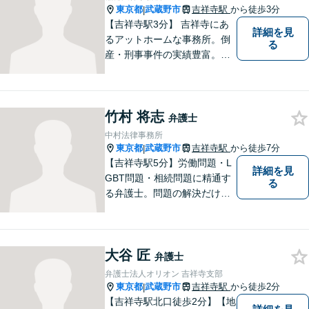
応】
東京都
武蔵野市
吉祥寺駅
から徒歩3分
|
【吉祥寺駅3分】 吉祥寺にあ
詳細を見
るアットホームな事務所。倒
る
産・刑事事件の実績豊富。
【予約制】【休日面談可】
【法テラス利用可】
竹村 将志
弁護士
中村法律事務所
東京都
武蔵野市
吉祥寺駅
から徒歩7分
|
【吉祥寺駅5分】労働問題・L
詳細を見
GBT問題・相続問題に精通す
る
る弁護士。問題の解決だけで
なく、トラブルを防ぐ予防法
務にも力を入れています。問
題が大きくなる前に、お早め
大谷 匠
にご相談ください！皆様に寄
弁護士
り添い、納得の解決を目指し
弁護士法人オリオン 吉祥寺支部
ます。
東京都
武蔵野市
吉祥寺駅
から徒歩2分
|
【吉祥寺駅北口徒歩2分】【地