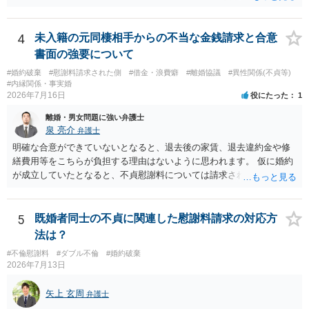
身偽装その他貞操権侵害事案は別として、信頼関係破壊行為について
慰謝料は生じないことが多いと思われます。 お怒りはごもっともです
が、仮に交際を進めたとしても後に相手を信頼できなくなる可能性が
4
未入籍の元同棲相手からの不当な金銭請求と合意
高かったということですので、むしろ結婚しなくてよかったと割り切
書面の強要について
って、交際を終わらせるのがよいと思います。
#婚約破棄
#慰謝料請求された側
#借金・浪費癖
#離婚協議
#異性関係(不貞等)
#内縁関係・事実婚
2026年7月16日
役にたった
1
離婚・男女問題に強い弁護士
泉 亮介
弁護士
明確な合意ができていないとなると、退去後の家賃、退去違約金や修
繕費用等をこちらが負担する理由はないように思われます。 仮に婚約
が成立していたとなると、不貞慰謝料については請求される可能性が
あるため検討しておく必要があるでしょう。 弁護士を立てる予定であ
れば早めに弁護士に相談し、弁護士から回答をさせると良いでしょ
う。
5
既婚者同士の不貞に関連した慰謝料請求の対応方
法は？
#不倫慰謝料
#ダブル不倫
#婚約破棄
2026年7月13日
矢上 玄周
弁護士