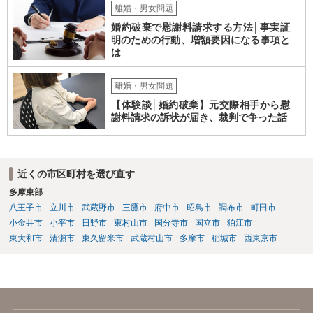
離婚・男女問題
婚約破棄で慰謝料請求する方法│事実証
明のための行動、増額要因になる事項と
は
離婚・男女問題
【体験談│婚約破棄】元交際相手から慰
謝料請求の訴状が届き、裁判で争った話
近くの市区町村を選び直す
多摩東部
八王子市
立川市
武蔵野市
三鷹市
府中市
昭島市
調布市
町田市
小金井市
小平市
日野市
東村山市
国分寺市
国立市
狛江市
東大和市
清瀬市
東久留米市
武蔵村山市
多摩市
稲城市
西東京市