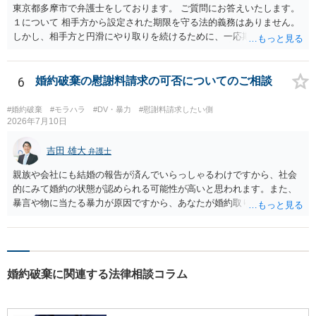
東京都多摩市で弁護士をしております。 ご質問にお答えいたします。
１について 相手方から設定された期限を守る法的義務はありません。
しかし、相手方と円滑にやり取りを続けるために、一応期限を守って
連絡を取ることもあり得ます。 弁護士に相談してから連絡をしたい
が、期限を守らないのもご不安という場合には、「弁護士に相談して
から連絡するので少々お待ちください」という旨の連絡を入れておく
6
婚約破棄の慰謝料請求の可否についてのご相談
こともあります。 ２について 求償権の請求と婚約破棄の慰謝料請求
は、法的には別の議論ではありますが、事実上の繋がりがないわけで
#婚約破棄
#モラハラ
#DV・暴力
#慰謝料請求したい側
はありません。 例えば、既婚者であるにもかかわらず、結婚するとい
2026年7月10日
うことを匂わせて不貞関係になったというような場合には、求償権の
負担割合が高くなり、婚約破棄の慰謝料も払う必要が生じるという可
吉田 雄大
弁護士
能性もないわけではありません。 ただし、法律上重婚は認められてい
親族や会社にも結婚の報告が済んでいらっしゃるわけですから、社会
ないので、既婚者同士の婚約が成立するかといわれると、成立しない
的にみて婚約の状態が認められる可能性が高いと思われます。また、
と判断される可能性の方が高いと思われます。 ３について 和解をする
暴言や物に当たる暴力が原因ですから、あなたが婚約取りやめを告げ
際には、清算条項という定めを設けることがほとんどです。 清算条項
ることそれ自体もやむを得ないといえます。 婚約を破棄せざるを得な
を定めることによって、「これをもってお互いに今後一切請求しな
かった原因が専ら彼の言動にあるとして、慰謝料請求が認められる可
い」ことを双方が誓約することになります。 上記はあくまでも一般論
能性はあると考えます。 ただ、慰謝料の額については離婚の場合と比
としての回答となります。 詳細なご事情をお伺いすればより適切な回
べると低額になるのが通常です（具体的金額は暴言・暴力の内容にも
答ができるかと存じます。 弁護士に相談すべき事案かと存じますの
婚約破棄に関連する法律相談コラム
よりますので何ともいえません）。
で、お早めにご相談されることをお勧めいたします。