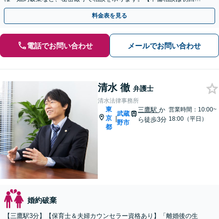
円】 【電話相談でご契約まで対応可/来所不要】
料金表を見る
電話でお問い合わせ
メールでお問い合わせ
清水 徹
弁護士
清水法律事務所
東
三鷹駅
か
営業時間：10:00~
武蔵
京
|
18:00（平日）
ら徒歩3分
野市
都
婚約破棄
【三鷹駅3分】【保育士＆夫婦カウンセラー資格あり】「離婚後の生