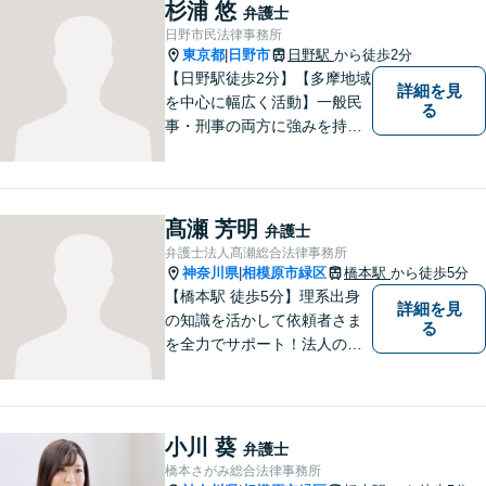
とつの問題に真剣に向き合
杉浦 悠
弁護士
い、最善の解決を目指しま
日野市民法律事務所
す。
東京都
日野市
日野駅
から徒歩2分
|
【日野駅徒歩2分】【多摩地域
詳細を見
を中心に幅広く活動】一般民
る
事・刑事の両方に強みを持つ
弁護士。依頼者様1人1人に寄
り添って、最適な道へと導き
ます。法律問題は身近なもの
です。まずはお気軽にご相談
髙瀬 芳明
弁護士
ください。【子連れ相談OK】
弁護士法人髙瀬総合法律事務所
神奈川県
相模原市緑区
橋本駅
から徒歩5分
|
【橋本駅 徒歩5分】理系出身
詳細を見
の知識を活かして依頼者さま
る
を全力でサポート！法人のお
客様も、個人のお客様も、ま
ずはざっくばらんにお悩みを
お話ください。ご相談者の話
したいことを整理しながら導
小川 葵
弁護士
き出します。
橋本さがみ総合法律事務所