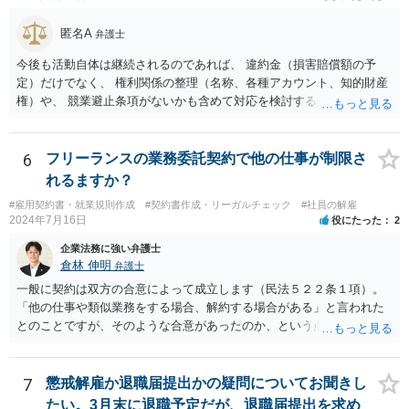
見積してもらえると思います。
匿名A
弁護士
今後も活動自体は継続されるのであれば、 違約金（損害賠償額の予
定）だけでなく、 権利関係の整理（名称、各種アカウント、知的財産
権）や、 競業避止条項がないかも含めて対応を検討する必要がありま
す。 未成年相手であっても、法定代理人（保護者）の同意を得ている
以上、 基本的には損害賠償額の予定は有効です。 相手方に債務の不履
行があるということであれば、 その部分を主張できるかを検討するこ
6
フリーランスの業務委託契約で他の仕事が制限さ
ととなります。
れるますか？
#雇用契約書・就業規則作成
#契約書作成・リーガルチェック
#社員の解雇
2024年7月16日
役にたった
2
企業法務に強い弁護士
倉林 伸明
弁護士
一般に契約は双方の合意によって成立します（民法５２２条１項）。
「他の仕事や類似業務をする場合、解約する場合がある」と言われた
とのことですが、そのような合意があったのか、という点を最初に確
認することになります。相談者の質問からは、そのような合意はなか
ったのではないでしょうか。 また、フリーランスの方との取引で、
「紙の書面で契約締結を行っているのは全体の4割弱にとどまってい
7
懲戒解雇か退職届提出かの疑問についてお聞きし
る」との報告もあります（「フリーランス白書２０２０」）。「トラ
たい。3月末に退職予定だが、退職届提出を求め