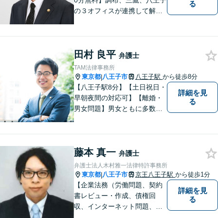
0分無料】調布、三鷹、八王子
る
の３オフィスが連携して解決
／相続／借金／不動産／離婚
／家族信託／事業承継／廃業
支援（会社清算）／中小企業
田村 良平
法務／債権回収
弁護士
TAM法律事務所
東京都
八王子市
八王子駅
から徒歩8分
|
【八王子駅8分】【土日祝日・
詳細を見
早朝夜間の対応可】【離婚・
る
男女問題】男女ともに多数実
績アリ。親権、財産分与～養
育費まで幅広く対応【交通事
故】【相続】もお任せくださ
藤本 真一
い。
弁護士
弁護士法人木村雅一法律特許事務所
東京都
八王子市
京王八王子駅
から徒歩1分
|
【企業法務（労働問題、契約
詳細を見
書レビュー・作成、債権回
る
収、インターネット問題、ク
レーム・ハラスメント対応、