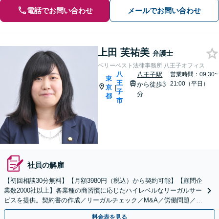
電話でお問い合わせ
メールでお問い合わせ
上田 芙祐美
弁護士
ベリーベスト法律事務所 八王子オフィス
八
八王子駅
営業時間：09:30~
東
王
21:00（平日）
から徒歩3
京
|
子
分
都
市
社員の解雇
【初回相談30分無料】【月額3980円（税込）から契約可能】【顧問企
業数2000社以上】各業種の商習慣に応じたハイレベルなリーガルサー
ビスを提供。契約書の作成／リーガルチェック／M&A／労働問題／知
的財産等、お任せください【他士業連携可能】
料金表を見る