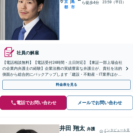
京
島
|
23:59（平日）
ら徒歩4分
都
市
社員の解雇
【電話相談無料】【電話受付24時間・土日対応】【東証一部上場会社
の企業内弁護士の経験】企業法務の実績豊富な弁護士が、貴社を法的
側面から総合的にバックアップします「建設・不動産・IT業界ほか幅
広い業種に対応可」
料金表を見る
電話でお問い合わせ
メールでお問い合わせ
井田 翔太
弁護
インタビューを見