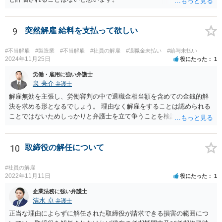
9
突然解雇 給料を支払って欲しい
#不当解雇
#製造業
#不当解雇
#社員の解雇
#退職金未払い
#給与未払い
2024年11月25日
役にたった
1
労働・雇用に強い弁護士
泉 亮介
弁護士
解雇無効を主張し、労働審判の中で退職金相当額を含めての金銭的解
決を求める形となるでしょう。 理由なく解雇をすることは認められる
ことではないためしっかりと弁護士を立て争うことを検討されて良い
かと思われます。
10
取締役の解任について
#社員の解雇
2022年11月11日
役にたった
1
企業法務に強い弁護士
清水 卓
弁護士
正当な理由によらずに解任された取締役が請求できる損害の範囲につ