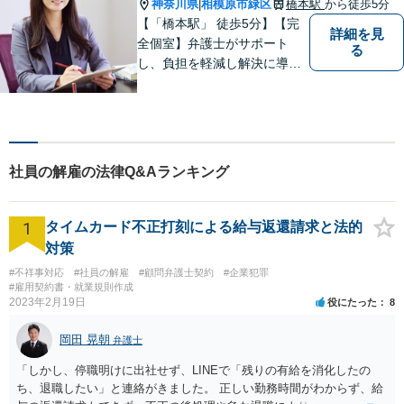
神奈川県
相模原市緑区
橋本駅
から徒歩5分
|
【「橋本駅」 徒歩5分】【完
詳細を見
全個室】弁護士がサポート
る
し、負担を軽減し解決に導き
ます。 お話をじっくり聞き、
お客様の気持ちを尊重しなが
ら解決策を提案します。 まず
はご相談いただき、今後の進
め方を一緒に考えましょう。
社員の解雇の法律Q&Aランキング
【法テラス利用可】
1
タイムカード不正打刻による給与返還請求と法的
対策
#不祥事対応
#社員の解雇
#顧問弁護士契約
#企業犯罪
#雇用契約書・就業規則作成
2023年2月19日
役にたった
8
岡田 晃朝
弁護士
「しかし、停職明けに出社せず、LINEで「残りの有給を消化したの
ち、退職したい」と連絡がきました。 正しい勤務時間がわからず、給