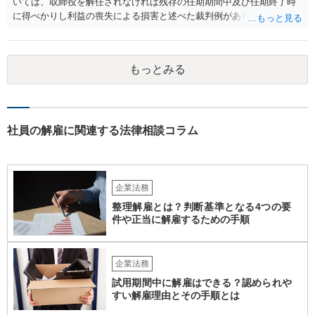
いては、取締役を解任されなければ残存の任期期間中及び任期終了時
に得べかりし利益の喪失による損害と述べた裁判例があります。 役員
報酬、役員賞与、退職慰労金等は、この損害に含まれると言われてい
ます。また、手当等異なる名称が使用されていても実質はこれらと同
じような性質の金員と判断されれば、損害に含まれる可能性がありま
もっとみる
す。 慰謝料や弁護士については、これらの損害に含まれないと述べる
裁判例もありますが、含まれるとする見解もあり、争いがあるところ
です（なお、含まれないとしても、民法の不法行為などの別の法律構
成で賠償請求される可能性もあります）。 報酬が無いというのは、会
社として正式な手続きを経て無報酬と取り決めているということでし
社員の解雇に関連する法律相談コラム
ょうか。また、定款や他の規程などに退職慰労金の定めなどがござい
ませんでしょうか。役員の残りの任期はどのくらいの期間でしょう
か。これらも確認しておかれた方がよろしいかと思います。 辞任や任
期満了という他の退任方法であれば、解任のような損害賠償の定めは
企業法務
ないため、これらの代替方法を取ることができないかも検討点です。
整理解雇とは？判断基準となる4つの要
件や正当に解雇するための手順
企業法務
試用期間中に解雇はできる？認められや
すい解雇理由とその手順とは