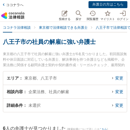
弁護士の方はこちら
ココナラへ
投稿する
探す
閲覧履歴
マイリスト
ログイン
ココナラ法律相談
東京都で法律相談できる弁護士
八王子市で法律相談
八王子市の社員の解雇に強い弁護士
東京都の八王子市で社員の解雇に強い弁護士が6名見つかりました。初回面談無
料や休日面談に対応している弁護士、解決事例を持つ弁護士なども掲載中。企
業法務に関係する顧問弁護士契約や契約書作成・リーガルチェック、雇用契約
書・就業規則作成等の細かな分野での絞り込み検索もでき便利です。特にベリ
ーベスト法律事務所 八王子オフィスの荒居 聖弁護士やベリーベスト法律事務所
エリア
東京都、八王子市
変更
八王子オフィスの上田 芙祐美弁護士、東京スタートアップ法律事務所 八王子支
店の中嶋 涼弁護士のプロフィール情報や弁護士費用、強みなどが注目されてい
相談内容
企業法務、社員の解雇
変更
ます。『八王子市で土日や夜間に発生した社員の解雇のトラブルを今すぐに弁
護士に相談したい』『社員の解雇のトラブル解決の実績豊富な近くの弁護士を
検索したい』『初回相談無料で社員の解雇を法律相談できる八王子市内の弁護
詳細条件
未選択
変更
士に相談予約したい』などでお困りの相談者さんにおすすめです。
6
人の弁護士が見つかりました
(検索結果について詳しくは
こちら
)