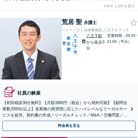
6件中 1-6件を表示
荒居 聖
弁護士
ベリーベスト法律事務所 八王子オフィス
八
八王子駅
営業時間：09:30~
東
王
21:00（平日）
から徒歩3
京
|
子
分
都
市
社員の解雇
【初回相談30分無料】【月額3980円（税込）から契約可能】【顧問企
業数2000社以上】各業種の商習慣に応じたハイレベルなリーガルサー
ビスを提供。契約書の作成／リーガルチェック／M&A／労働問題／知
的財産等、お任せください【他士業連携可能】
料金表を見る