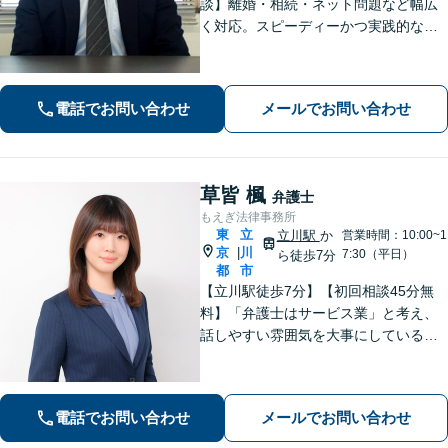
談】離婚・相続・ネット問題など幅広
く対応。スピーディーかつ実践的なア
ドバイスで、ご相談者さまの不安を解
消します。解決への具体的な道筋を一
緒に考えます。安心してご相談くださ
電話でお問い合わせ
メールでお問い合わせ
い。【電話・オンライン相談対応】
草皆 楓
弁護士
もえぎ法律事務所
東
立
立川駅
か
営業時間：10:00~1
京
川
|
7:30（平日）
ら徒歩7分
都
市
【立川駅徒歩7分】【初回相談45分無
料】「弁護士はサービス業」と考え、
話しやすい雰囲気を大事にしている事
務所です。ご相談者様のお悩みをじっ
くり伺い、その気持ちに寄り添うこと
を心がけています【離婚・男女問題／
電話でお問い合わせ
メールでお問い合わせ
相続・遺言／交通事故】