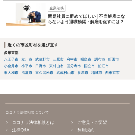
企業法務
問題社員に辞めてほしい│不当解雇にな
らないよう退職勧奨・解雇を促すには？
近くの市区町村を選び直す
多摩東部
八王子市
立川市
武蔵野市
三鷹市
府中市
昭島市
調布市
町田市
小金井市
小平市
日野市
東村山市
国分寺市
国立市
狛江市
東大和市
清瀬市
東久留米市
武蔵村山市
多摩市
稲城市
西東京市
ココナラ法律相談について
ココナラ法律相談とは
ご意見・ご要望
法律Q&A
利用規約