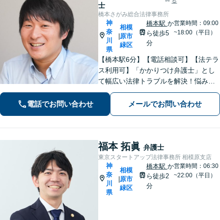
る
士
橋本さがみ総合法律事務所
神
橋本駅
か
営業時間：09:00
相模
奈
~18:00（平日）
ら徒歩5
原市
|
川
分
緑区
県
【橋本駅6分】【電話相談可】【法テラ
ス利用可】「かかりつけ弁護士」とし
て幅広い法律トラブルを解決！悩みに
寄り添いながら、誠実な対応を心がけ
ております「粘り強い交渉とフットワ
電話でお問い合わせ
メールでお問い合わせ
ークの軽さが強み」男性・女性弁護士
が所属し多角的な視点から解決へ尽力
いたします
福本 拓眞
弁護士
東京スタートアップ法律事務所 相模原支店
神
橋本駅
か
営業時間：06:30
相模
奈
~22:00（平日）
ら徒歩2
原市
|
川
分
緑区
県