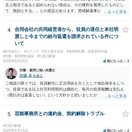
念上相当であると認められない場合は、その権利を濫用したものとし
て、無効とする。」との規定があります。懲戒解雇事由（通常就業規
則に規定）に該当する行為が認められるかは、記載されている事情だ
けでは判断できませんが、解雇無効を争う余地はあるように思いま
す。 使用者の態度から見て交渉での解決は難しく、労働審判や訴訟
4
合同会社の共同経営者から、役員の退任と本社明
手続で争う必要があると思います。 なるべく早く、弁護士にご相談
渡しと今までの給与返還を請求されている件につ
されることをおすすめします。
いて
#給与未払い
#セクハラ
#立ち退き交渉
#雇用契約書・就業規則作成
#労働・雇用契約違反
#社員の解雇
2025年6月20日
役にたった
2
労働・雇用に強い弁護士
加藤 卓
弁護士
ご相談の限りでは、役員解任に正当理由を欠くとして地位保全をしつ
つ、役員である以上社宅利用契約は継続だ、毎月の役員報酬は支払え
（既払分は返還しない）という方針かと思いましたが、 既に訴訟を提
起されているとのことですので、質問掲示板ではなく、直接弁護士に
連絡を入れて具体的な相談をした方がよいと思いますよ。手元キャッ
シュのあるなしによって保全処分も必要になりそうです。 訴状の内
5
芸能事務所との違約金、契約解除トラブル
容、合同会社の定款とあなたの役員任期、社宅利用契約の内容（社宅
は合同会社所有か？賃貸？、使用料支払はゼロ？それとも一旦報酬と
#社員の解雇
して３０万円支給されてそこから払っている？）くらいがあれば、御
2025年2月23日
役にたった
2