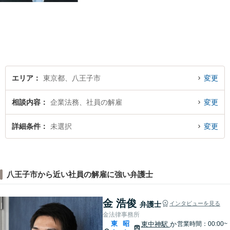
事業承継、顧問弁護士）、交
通事故に注力】【京王八王子
駅徒歩１分・八王子駅徒歩５
分】
エリア
東京都、八王子市
変更
相談内容
企業法務、社員の解雇
変更
詳細条件
未選択
変更
八王子市から近い社員の解雇に強い弁護士
金 浩俊
弁護士
インタビューを見る
金法律事務所
東
昭
東中神駅
か
営業時間：00:00~