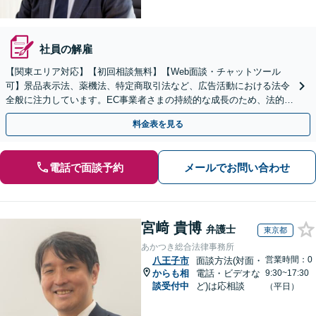
社員の解雇
【関東エリア対応】【初回相談無料】【Web面談・チャットツール
可】景品表示法、薬機法、特定商取引法など、広告活動における法令
全般に注力しています。EC事業者さまの持続的な成長のため、法的観
点から徹底的にサポートいたします【休日・夜間面談可】
料金表を見る
電話で面談予約
メールでお問い合わせ
宮﨑 貴博
弁護士
東京都
あかつき総合法律事務所
営業時間：0
八王子市
面談方法(対面・
からも相
電話・ビデオな
9:30~17:30
談受付中
ど)は応相談
（平日）