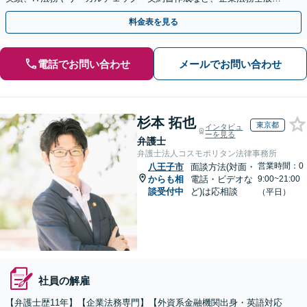
ついてお気軽にご相談ください。
料金表を見る
電話でお問い合わせ
メールでお問い合わせ
杉本 拓也
東京都
インタビュ
ーを見る
弁護士
弁護士法人コスモポリタン法律事務所
営業時間：0
八王子市
面談方法(対面・
からも相
電話・ビデオな
9:00~21:00
談受付中
ど)は応相談
（平日）
社員の解雇
【弁護士歴11年】【企業法務専門】【外資系金融機関出身・英語対応