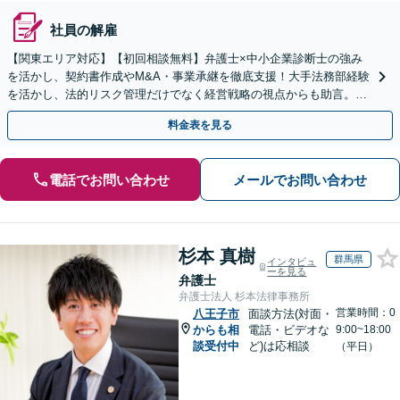
社員の解雇
【関東エリア対応】【初回相談無料】弁護士×中小企業診断士の強み
を活かし、契約書作成やM&A・事業承継を徹底支援！大手法務部経験
を活かし、法的リスク管理だけでなく経営戦略の視点からも助言。攻
めと守りの法務で、企業のさらなる成長に貢献します。
料金表を見る
電話でお問い合わせ
メールでお問い合わせ
杉本 真樹
群馬県
インタビュ
ーを見る
弁護士
弁護士法人 杉本法律事務所
営業時間：0
八王子市
面談方法(対面・
からも相
電話・ビデオな
9:00~18:00
談受付中
ど)は応相談
（平日）