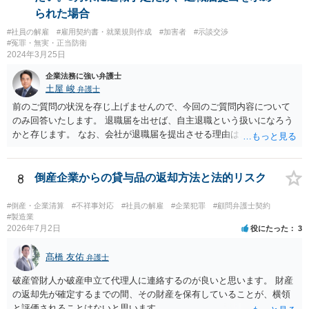
ブルが発生している取引の45.5%が口頭による契約締結であり、口約
られた場合
束の横行がトラブルを生じやすくしている」とも。（同） 詳しくお話
#社員の解雇
#雇用契約書・就業規則作成
#加害者
#示談交渉
を伺う必要がありますが、”言われた”ということで、もしかしたら書面
#冤罪・無実・正当防衛
で契約を締結していないのかもしれません。契約書がないためにトラ
2024年3月25日
ブルが生じることは上記のとおり珍しくありません。 もし契約書がな
いようでしたら、ご自身の権利を守り義務の範囲を明確にするため、
企業法務に強い弁護士
契約書を作成することをお勧めします。 契約書の支援について、弁護
土屋 峻
弁護士
士にご相談されるのもお勧めです。
前のご質問の状況を存じ上げませんので、今回のご質問内容について
のみ回答いたします。 退職届を出せば、自主退職という扱いになろう
かと存じます。 なお、会社が退職届を提出させる理由は、後日解雇無
効を主張された場合に備えて、退職届を提出させて「解雇」ではなか
ったと体裁を整えるためであることが多いです。 ただ、実際に懲戒解
雇事由が認められそうなのであれば、穏便な形である自主退職をした
8
倒産企業からの貸与品の返却方法と法的リスク
方がよい場合もありますので、事案によることになります。
#倒産・企業清算
#不祥事対応
#社員の解雇
#企業犯罪
#顧問弁護士契約
#製造業
2026年7月2日
役にたった
3
髙橋 友佑
弁護士
破産管財人か破産申立て代理人に連絡するのが良いと思います。 財産
の返却先が確定するまでの間、その財産を保有していることが、横領
と評価されることはないと思います。