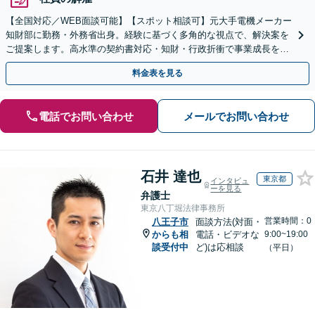
【全国対応／WEB面談可能】【スポット相談可】元大手電機メーカー
知財部に勤務・外務省出身。経験に基づく多角的な視点で、解決案を
ご提案します。高水準の契約書対応・知財・行政折衝で事業成長を牽
引いたします。
料金表を見る
電話でお問い合わせ
メールでお問い合わせ
石井 達也
東京都
インタビュ
ーを見る
弁護士
東京八丁堀法律事務所
営業時間：0
八王子市
面談方法(対面・
からも相
電話・ビデオな
9:00~19:00
談受付中
ど)は応相談
（平日）