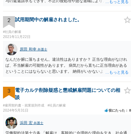
与の返還請求もできず、不正の後処理や急な退職により、社や他のス
タッフに多大な迷惑をかけ、その上、有給まで使われるというような
状況です。」 大変悪質ですね。打刻場所のデータと、これまでのタイ
ムカードの虚偽を確認し、突き付けて責任を問題にすることになるで
2
試用期間中の解雇されました。
しょう。 詐欺もありうるでしょうね。 「正しい時間がわからないとい
うタイムカード不正打刻による返還請求はどのようにおこなえばよい
#社員の解雇
でしょうか？」 想定できる虚偽を前提に、相手と協議して詰めればよ
2021年11月22日
いかと思います。 確実な記録があれば、それによるのがよいですが、
すべては不可能でしょうので。 相手の言動には早急には返事をせずに
原田 和幸
弁護士
弁護士と相談しながら、対応策を検討する方がよいでしょう。 また、
なんだか腑に落ちません。違法性はありますか？ 正当な理由がなけれ
返還が難しい場合、損害賠償を請求する事はできますでしょうか？ 法
ば、不当解雇の可能性があります。 病気だから直ちに正当理由がある
的には可能ですが、立証の問題があります。 協議でも問題にできそう
ということにはならないと思います。 納得がいかないようであれば、
ですが、調停なども検討できるでしょう。 また、返還請求も損害賠償
お近くの弁護士に相談されて、しかるべき請求をされてもよいと思い
請求もせず、「詐欺」として、警察に被害届を出す事は可能でしょう
ます。
か？ 内容的には検討できますが、立証は、民事よりさらにワンランク
3
電子カルテ削除疑惑と懲戒解雇問題についての相
上がります。 警察に相談されてもよい事案だとは思います。
談
#雇用契約書・就業規則作成
#社員の解雇
2024年5月31日
役にたった
8
浜田 宏
弁護士
労働契約法第十六条 「解雇は、客観的に合理的な理由を欠き、社会通