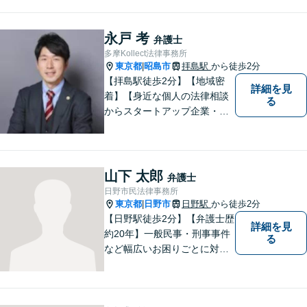
永戸 考
弁護士
多摩Kollect法律事務所
東京都
昭島市
拝島駅
から徒歩2分
|
【拝島駅徒歩2分】【地域密
詳細を見
着】【身近な個人の法律相談
る
からスタートアップ企業・中
小企業の法務全般に強み】
【英語対応可能】経営者視点
に立った実践的な法的アドバ
イスをご提供します。
山下 太郎
弁護士
日野市民法律事務所
東京都
日野市
日野駅
から徒歩2分
|
【日野駅徒歩2分】【弁護士歴
詳細を見
約20年】一般民事・刑事事件
る
など幅広いお困りごとに対応
可能。建築紛争や原発事故な
どの複雑な問題にも積極的に
取り組んでおります。一つひ