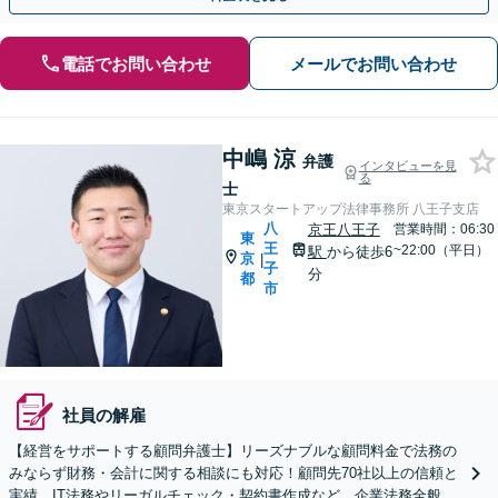
電話でお問い合わせ
メールでお問い合わせ
中嶋 涼
弁護
インタビューを見
る
士
東京スタートアップ法律事務所 八王子支店
八
京王八王子
営業時間：06:30
東
王
~22:00（平日）
駅
から徒歩6
京
|
子
分
都
市
社員の解雇
【経営をサポートする顧問弁護士】リーズナブルな顧問料金で法務の
みならず財務・会計に関する相談にも対応！顧問先70社以上の信頼と
実績、IT法務やリーガルチェック・契約書作成など、企業法務全般に