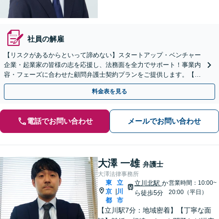
社員の解雇
【リスクがあるからといって諦めない】スタートアップ・ベンチャー
企業・起業家の皆様の志を応援し、法務面を全力でサポート！事業内
容・フェーズに合わせた顧問弁護士契約プランをご提供します。【顧
問契約／企業法務】
料金表を見る
電話でお問い合わせ
メールでお問い合わせ
大澤 一雄
弁護士
大澤法律事務所
東
立
立川北駅
か
営業時間：10:00~
京
川
|
20:00（平日）
ら徒歩5分
都
市
【立川駅7分：地域密着】【丁寧な面