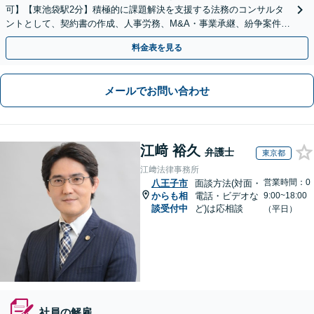
可】【東池袋駅2分】積極的に課題解決を支援する法務のコンサルタ
ントとして、契約書の作成、人事労務、M&A・事業承継、紛争案件等
に広く対応致します【初回面談無料】
料金表を見る
メールでお問い合わせ
江﨑 裕久
弁護士
東京都
江﨑法律事務所
営業時間：0
八王子市
面談方法(対面・
からも相
電話・ビデオな
9:00~18:00
談受付中
ど)は応相談
（平日）
社員の解雇