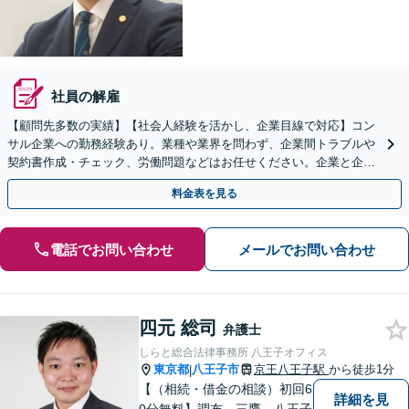
社員の解雇
【顧問先多数の実績】【社会人経験を活かし、企業目線で対応】コン
サル企業への勤務経験あり。業種や業界を問わず、企業間トラブルや
契約書作成・チェック、労働問題などはお任せください。企業と企業
の連携をつなぐ「橋渡し役」として、企業の発展をサポート
料金表を見る
電話でお問い合わせ
メールでお問い合わせ
四元 総司
弁護士
しらと総合法律事務所 八王子オフィス
東京都
八王子市
京王八王子駅
から徒歩1分
|
【（相続・借金の相談）初回6
詳細を見