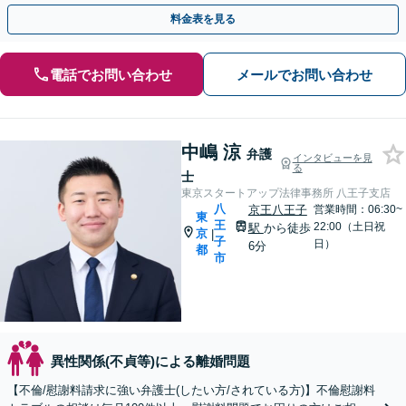
【リーズナブルな料金設定】
料金表を見る
電話でお問い合わせ
メールでお問い合わせ
中嶋 涼
弁護
インタビューを見
る
士
東京スタートアップ法律事務所 八王子支店
八
京王八王子
営業時間：06:30~
東
王
22:00（土日祝
駅
から徒歩
京
|
子
日）
6分
都
市
異性関係(不貞等)による離婚問題
【不倫/慰謝料請求に強い弁護士(したい方/されている方)】不倫慰謝料