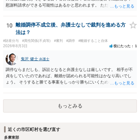
慰謝料請求ができる可能性はあるかと思われます。 ただ弁護士費用を
考えると費用倒れとなるリスクも考えられるため，慎重にご検討され
た方が良いでしょう。
10
離婚調停不成立後、弁護士なしで裁判を進める方
法は？
#財産分与
#異性関係(不貞等)
#審判
#調停
#離婚すること自体
2026年8月3日
役にたった
1
鬼沢 健士
弁護士
調停ならまだしも、訴訟となると弁護士なしは厳しいです。 相手が不
貞をしていたのであれば、離婚が認められる可能性はかなり高いでし
ょう。 そうすると勝てる事案をしっかり勝ちにいくためにも弁護士委
任を強くおすすめします。
もっとみる
近くの市区町村を選び直す
多摩東部