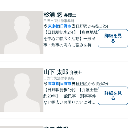
書作成など」「インターネッ
ト：誹謗中傷の削除、発信者
杉浦 悠
弁護士
情報開示請求、名誉毀損によ
日野市民法律事務所
る損害賠償、企業や飲食店の
東京都
日野市
日野駅
から徒歩2分
|
風評被害対策など」
【日野駅徒歩2分】【多摩地域
詳細を見
を中心に幅広く活動】一般民
る
事・刑事の両方に強みを持つ
弁護士。依頼者様1人1人に寄
り添って、最適な道へと導き
ます。法律問題は身近なもの
です。まずはお気軽にご相談
山下 太郎
弁護士
ください。【子連れ相談OK】
日野市民法律事務所
東京都
日野市
日野駅
から徒歩2分
|
【日野駅徒歩2分】【弁護士歴
詳細を見
約20年】一般民事・刑事事件
る
など幅広いお困りごとに対応
可能。建築紛争や原発事故な
どの複雑な問題にも積極的に
取り組んでおります。一つひ
とつの問題に真剣に向き合