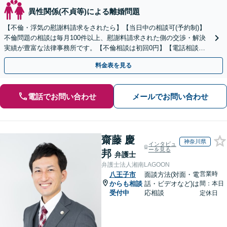
異性関係(不貞等)による離婚問題
【不倫・浮気の慰謝料請求をされたら】【当日中の相談可(予約制)】
不倫問題の相談は毎月100件以上、慰謝料請求された側の交渉・解決
実績が豊富な法律事務所です。【不倫相談は初回0円】【電話相談で
ご契約まで対応可/来所不要】
料金表を見る
電話でお問い合わせ
メールでお問い合わせ
齋藤 慶
神奈川県
インタビュ
ーを見る
邦
弁護士
弁護士法人湘南LAGOON
営業時
八王子市
面談方法(対面・電
からも相談
話・ビデオなど)は
間：本日
受付中
応相談
定休日