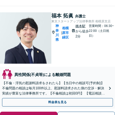
福本 拓眞
弁護士
東京スタートアップ法律事務所 相模原支店
神
橋本駅
営業時間：06:30~
相模
奈
22:00（土日祝
から徒歩
原市
|
川
日）
2分
緑区
県
異性関係(不貞等)による離婚問題
【不倫・浮気の慰謝料請求をされたら】【当日中の相談可(予約制)】
不倫問題の相談は毎月100件以上、慰謝料請求された側の交渉・解決
実績が豊富な法律事務所です。【不倫相談は初回0円】 【電話相談で
ご契約まで対応可/来所不要】
料金表を見る