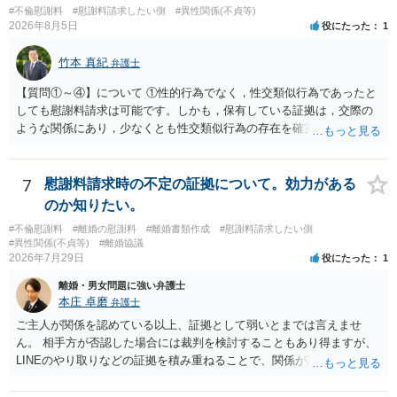
#不倫慰謝料
#慰謝料請求したい側
#異性関係(不貞等)
ります。 個人で直接他人のID情報の開示を求めても拒否されるでしょ
2026年8月5日
役にたった
1
う。
竹本 真紀
弁護士
【質問①～④】について ①性的行為でなく，性交類似行為であったと
しても慰謝料請求は可能です。しかも，保有している証拠は，交際の
ような関係にあり，少なくとも性交類似行為の存在を確実に証明でき
るものです（裏を返せば，証拠で認められる範囲でしか認めていない
ことを窺わせるものです。）。ですから，慰謝料請求を進めることで
よいと思います。 ただ．慰謝料額については，婚姻破綻に至っていな
7
慰謝料請求時の不定の証拠について。効力がある
いとして，この点を考慮されることになるかもしれません。 ②夫との
のか知りたい。
今後のことを考えて書いてもらうか否かを検討するのがよいと思いま
#不倫慰謝料
#離婚の慰謝料
#離婚書類作成
#慰謝料請求したい側
す。今ある証拠以上のことを証明（証明力を強めることも含む）でき
#異性関係(不貞等)
#離婚協議
るのであれば，前向きに検討を進めるという考え方でもよいでしょ
2026年7月29日
役にたった
1
う。慰謝料請求としては証拠として使えることが前提であり，その価
離婚・男女問題に強い弁護士
値と夫との関係との均衡のように思います。 ③行政書士に委任をして
本庄 卓磨
弁護士
いるのであれば，どのような内容の委任なのか不明ですが，その行政
書士との協議になると思います。請求するか，訴訟にするか，その点
ご主人が関係を認めている以上、証拠として弱いとまでは言えませ
の見極めや，相手方は性交類似行為は認めているのか，それさえも否
ん。 相手方が否認した場合には裁判を検討することもあり得ますが、
定しているのかによって，考え方・進め方は変わってくると思いま
LINEのやり取りなどの証拠を積み重ねることで、関係が認定される余
す。 ④性交類似行為を認めているにもかかわらず支払を拒否するので
地は十分にあります。 ただし、手元の証拠でどこまで認定できるかは
あれば，本人（行政書士でも同じだと思います。）への対応ではあま
個別の事情によりますので、お早めに弁護士に相談されることをおす