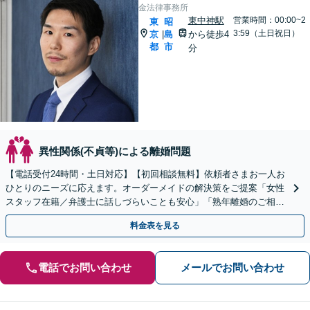
金法律事務所
東中神駅
営業時間：00:00~2
東
昭
3:59（土日祝日）
京
島
から徒歩4
|
都
市
分
異性関係(不貞等)による離婚問題
【電話受付24時間・土日対応】【初回相談無料】依頼者さまお一人お
ひとりのニーズに応えます。オーダーメイドの解決策をご提案「女性
スタッフ在籍／弁護士に話しづらいことも安心」「熟年離婚のご相談
お受けします」【完全個室相談】【子連れ相談可】
料金表を見る
電話でお問い合わせ
メールでお問い合わせ