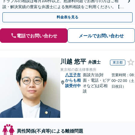
トラブルの相談は毎月100件以上、慰謝料問題でお困りの方はご相
談・解決実績の豊富な弁護士による無料相談をご利用ください。【初
回相談０円(電話)】【東京都全域対応】
料金表を見る
電話でお問い合わせ
メールでお問い合わせ
川越 悠平
弁護士
東京都
東京桜の森法律事務所
八王子市
面談方法(対
営業時間：08:
からも相
面・電話・ビデ
00~22:00（土
談受付中
オなど)は応相
日祝日）
談
異性関係(不貞等)による離婚問題