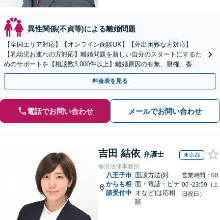
異性関係(不貞等)による離婚問題
【全国エリア対応】【オンライン面談OK】【外出困難な方対応】
【乳幼児お連れの方対応】離婚問題を新しい自分のスタートにするた
めのサポートを【相談数3,000件以上】離婚原因の有無、親権、養育
費、財産分与、慰謝料請求【夜間・休日相談可】
料金表を見る
電話でお問い合わせ
メールでお問い合わせ
吉田 結依
弁護士
東京都
春田法律事務所
八王子市
面談方法(対
営業時間：00:
からも相
面・電話・ビデ
00~23:59（土
談受付中
オなど)は応相
日祝日）
談