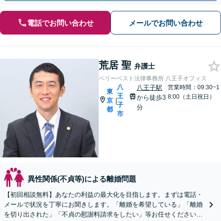
電話でお問い合わせ
メールでお問い合わせ
荒居 聖
弁護士
ベリーベスト法律事務所 八王子オフィス
八
八王子駅
営業時間：09:30~1
東
王
8:00（土日祝日）
から徒歩3
京
|
子
分
都
市
異性関係(不貞等)による離婚問題
【初回相談無料】あなたの利益の最大化を目指します。まずは電話・
メールで状況を丁寧にお聞きします。「離婚を希望している」「離婚
を切り出された」「不貞の慰謝料請求をしたい」等お任せください。