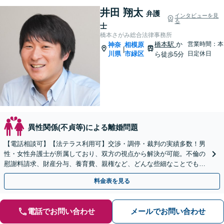
井田 翔太
弁護
インタビューを見
る
士
橋本さがみ総合法律事務所
橋本駅
か
営業時間：本
神奈
相模原
|
川県
市緑区
日定休日
ら徒歩5分
異性関係(不貞等)による離婚問題
【電話相談可】【法テラス利用可】交渉・調停・裁判の実績多数！男
性・女性弁護士が所属しており、双方の視点から解決が可能。不倫の
慰謝料請求、財産分与、養育費、親権など、どんな些細なことでもお
気軽にご相談ください【休日・夜間面談可】【橋本駅6分】
料金表を見る
電話でお問い合わせ
メールでお問い合わせ