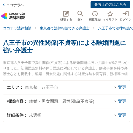
弁護士の方はこちら
ココナラへ
投稿する
探す
閲覧履歴
マイリスト
ログイン
ココナラ法律相談
東京都で法律相談できる弁護士
八王子市で法律相談
八王子市の異性関係(不貞等)による離婚問題に
強い弁護士
東京都の八王子市で異性関係(不貞等)による離婚問題に強い弁護士が6名見つか
りました。初回面談無料や休日面談に対応している弁護士、解決事例を持つ弁
護士なども掲載中。離婚・男女問題に関係する財産分与や養育費、親権等の細
かな分野での絞り込み検索もでき便利です。特にベリーベスト法律事務所 八王
子オフィスの上田 芙祐美弁護士やベリーベスト法律事務所 八王子オフィスの荒
エリア
東京都、八王子市
変更
居 聖弁護士、東京スタートアップ法律事務所 八王子支店の中嶋 涼弁護士のプ
ロフィール情報や弁護士費用、強みなどが注目されています。『八王子市で土
相談内容
離婚・男女問題、異性関係(不貞等)
変更
日や夜間に発生した異性関係(不貞等)による離婚問題のトラブルを今すぐに弁護
士に相談したい』『異性関係(不貞等)による離婚問題のトラブル解決の実績豊富
な近くの弁護士を検索したい』『初回相談無料で異性関係(不貞等)による離婚問
詳細条件
未選択
変更
題を法律相談できる八王子市内の弁護士に相談予約したい』などでお困りの相
談者さんにおすすめです。