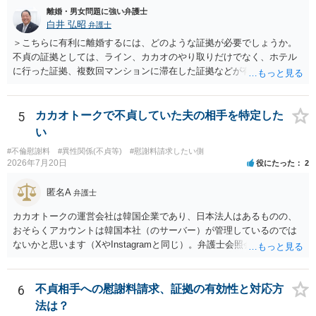
離婚・男女問題に強い弁護士
白井 弘昭
弁護士
＞こちらに有利に離婚するには、どのような証拠が必要でしょうか。
不貞の証拠としては、ライン、カカオのやり取りだけでなく、ホテル
に行った証拠、複数回マンションに滞在した証拠などが有効です。 不
貞の証拠があれば、離婚をさらに有利に進める（離婚したい時期に離
婚する、慰謝料をとるなど）ことができると思われます。 ただし、不
貞発覚後、長期間同居を続けると、不貞を許したとの評価につながる
5
カカオトークで不貞していた夫の相手を特定した
場合がありますので、ご注意ください。 以上、ご参考まで。
い
#不倫慰謝料
#異性関係(不貞等)
#慰謝料請求したい側
2026年7月20日
役にたった
2
匿名A
弁護士
カカオトークの運営会社は韓国企業であり、日本法人はあるものの、
おそらくアカウントは韓国本社（のサーバー）が管理しているのでは
ないかと思います（XやInstagramと同じ）。弁護士会照会は日本法に
基づく制度であり、送付先は日本国内とするのが原則で、外国企業に
対する照会は基本的にできないと解されています（弁護士会によって
は例外的に認める扱いもありますが、かなり限定されているので一般
6
不貞相手への慰謝料請求、証拠の有効性と対応方
的ではないでしょう）。もし韓国本社がアカウント管理をしているな
法は？
ら、日本法人へ送っても「ウチでは管理していない」という回答にな