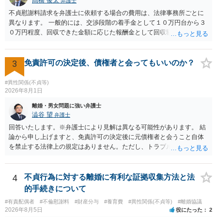
髙橋 俊太
弁護士
取る正当な権利がないのに利益を取得した）として返還請求されてい
るものかと推察しますので、 貸金返還ではないかと存じます。 ④ 私
不貞慰謝料請求を弁護士に依頼する場合の費用は、法律事務所ごとに
は現在、収入も不安定で貯金もなくリボ払い借金が既に約100万あり。
異なります。 一般的には、交渉段階の着手金として１０万円台から３
今年に再婚したが主人はお金に厳しい為、一括で220万円を支払う事は
０万円程度、回収できた金額に応じた報酬金として回収額の１０％か
困難 仮に裁判で敗訴した場合でも、分割払いになる可能性はあります
ら２０％程度が設定されていることがあります。訴訟に移行する場合
か。 ⇒判決となり敗訴してしまった場合は、強制執行により不動産等
には、追加着手金や日当、実費が発生することもあります。 もっと
の財産を差し押さえられ、そこから債権回収が図られることになりま
も、証拠が十分にあるか、相手方の住所・勤務先が分かるか、慰謝料
3
免責許可の決定後、債権者と会ってもいいのか？
すが、 和解であれば柔軟な解決が可能ですので、その場合は分割払
額、離婚の有無、交渉で終わるか訴訟まで見込むかによって、費用は
いにより支払うことも十分可能です。 ⑤ このような事情であれば、私
変わり得ます。依頼前に、交渉だけの場合、訴訟になった場合、回収
#異性関係(不貞等)
は120万円のみ和解交渉を続けるべきでしょうか。 ⇒ご相談者様の認
できなかった場合の費用を確認しておくとよいでしょう。 弁護士選び
2026年8月1日
識を前提にすれば、１００万円も含めて返済する必要はないと考えら
では、不貞慰謝料案件の経験が相応にあるか、費用体系が明確か、見
離婚・男女問題に強い弁護士
れるため、 120万円のみについて交渉を続けることがベターかと存じ
通しを過度に楽観的に言い過ぎないか、質問に具体的に答えてくれる
澁谷 望
弁護士
ます。
か、連絡方法（メール、電話、弁護士直接か事務局員を介するかな
回答いたします。※弁護士により見解は異なる可能性があります。 結
ど）や対応スピードが合うかを確認するとよいと思います。いずれに
論から申し上げますと、免責許可の決定後に元債権者と会うこと自体
しましても、弁護士への相談・依頼にあたっては、証拠資料、夫と相
を禁止する法律上の規定はありません。ただし、トラブル防止の観点
手方の関係、相手方の氏名・住所等、夫婦関係への影響、離婚予定の
から慎重な対応が必要です。 今後の付き合い方で気をつけるべきポイ
有無など事実関係をよく整理して相談されることをお勧めいたしま
ントは以下の通りです。 ・金銭のやり取りや返済の約束は絶対にしな
す。
い（免責された借金を任意でも支払ってしまうとトラブルの元になり
4
不貞行為に対する離婚に有利な証拠収集方法と法
ます） ・過去のDVや過剰請求の経緯を踏まえ、相手の感情に流されな
的手続きについて
い ・予定通り毅然とした態度で距離を置く 法律上の制限はないもの
#有責配偶者
#不倫慰謝料
#財産分与
#養育費
#異性関係(不貞等)
#離婚協議
の、ご自身の生活と精神的な安定を守るためにも、お互いに距離を置
2026年8月5日
役にたった
2
くというご判断は非常に賢明かと思います。