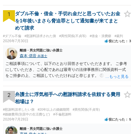
1
ダブル不倫・借金・手切れ金だと思っていたお金
を1年後いまさら脅迫罪として通知書が来てまと
めて請求
#ダブル不倫
#慰謝料請求された側
#異性関係(不貞等)
#借金・浪費癖
#裁判
2026年7月30日
役にたった
3
離婚・男女問題に強い弁護士
森本 偲音
弁護士
ご相談事項について、以下のとおり回答させていただきます。 ご参考
にしていただき、ご心配であれば最寄りの法律事務所に関係資料一式
をご持参の上、ご相談していただければと存じます。 ① このLINEの
流れを見る限り、100万円は貸付金ではなく、手切れ金・和解金と評価
される可能性はあるのか ⇒LINEを含む１００万円の貸付に至るまでの
やり取り等の経緯、誓約書の内容等を踏まえて、関係を清算するため
2
弁護士に浮気相手への慰謝料請求を依頼する費用
の 金銭であったと評価される可能性はあると考えます。 ② 「今後一
相場は？
切関与しないなら100万円振り込む」というLINEや誓約書は、裁判上
#慰謝料請求したい側
#20年以上の婚姻期間
#異性関係(不貞等)
どの程度証拠価値があるのか ⇒前後のやり取りや誓約書の具体的内容
#婚姻費用(別居中の生活費など)
#不倫慰謝料
を見ない限り、具体的な判断はできませんが、一定の証拠価値はある
2026年7月28日
役にたった
5
と考えます。 ③ 借用書があっても、後から100万円を貸付扱いに変更
離婚・男女問題に強い弁護士
することは認められるのか。 ⇒おそらく１００万円は不当利得（受け