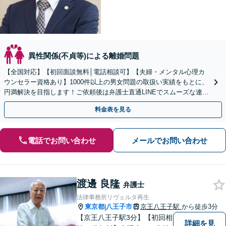
異性関係(不貞等)による離婚問題
【全国対応】【初回面談無料│電話相談可】【夫婦・メンタル心理カ
ウンセラー資格あり】1000件以上の男女問題の取扱い実績をもとに、
円満解決を目指します！ご依頼後は弁護士直通LINEでスムーズな連絡
も可能。セカンドオピニオンのご相談も承ります
料金表を見る
電話でお問い合わせ
メールでお問い合わせ
渡邊 良隆
弁護士
法律事務所リヴェルタ再生
東京都
八王子市
京王八王子駅
から徒歩3分
|
【京王八王子駅3分】【初回相
詳細を見