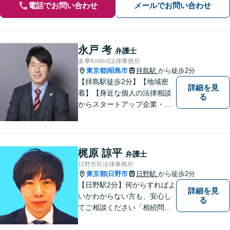
電話でお問い合わせ
メールでお問い合わせ
永戸 考
弁護士
多摩Kollect法律事務所
東京都
昭島市
拝島駅
から徒歩2分
|
【拝島駅徒歩2分】【地域密
詳細を見
着】【身近な個人の法律相談
る
からスタートアップ企業・中
小企業の法務全般に強み】
【英語対応可能】経営者視点
に立った実践的な法的アドバ
イスをご提供します。
梶原 諒平
弁護士
日野市民法律事務所
東京都
日野市
日野駅
から徒歩2分
|
【日野駅2分】何からすればよ
詳細を見
いかわからない方も、安心し
る
てご相談ください「相続問
題：不動産相続、株式の相
続、遺留分侵害額請求、遺言