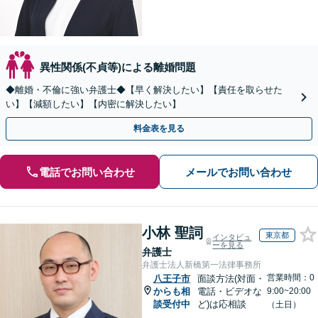
異性関係(不貞等)による離婚問題
◆離婚・不倫に強い弁護士◆【早く解決したい】【責任を取らせた
い】【減額したい】【内密に解決したい】
料金表を見る
電話でお問い合わせ
メールでお問い合わせ
小林 聖詞
東京都
インタビュ
ーを見る
弁護士
弁護士法人新橋第一法律事務所
営業時間：0
八王子市
面談方法(対面・
からも相
電話・ビデオな
9:00~20:00
談受付中
ど)は応相談
（土日）