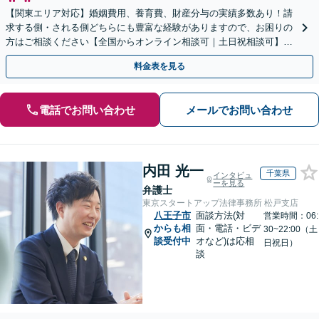
【関東エリア対応】婚姻費用、養育費、財産分与の実績多数あり！請
求する側・される側どちらにも豊富な経験がありますので、お困りの
方はご相談ください【全国からオンライン相談可｜土日祝相談可】
【サブスクプランあり／セカンドオピニオン可】
料金表を見る
電話でお問い合わせ
メールでお問い合わせ
内田 光一
千葉県
インタビュ
ーを見る
弁護士
東京スタートアップ法律事務所 松戸支店
八王子市
面談方法(対
営業時間：06:
からも相
面・電話・ビデ
30~22:00（土
談受付中
オなど)は応相
日祝日）
談