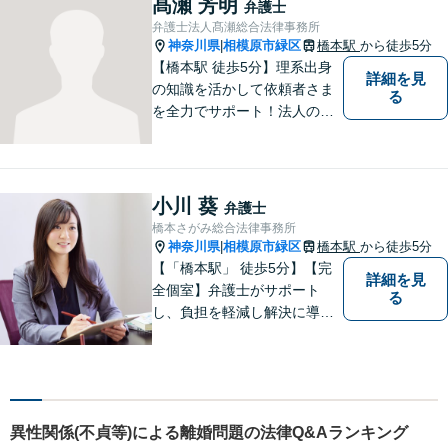
髙瀬 芳明
弁護士
い、最善の解決を目指しま
弁護士法人髙瀬総合法律事務所
す。
神奈川県
相模原市緑区
橋本駅
から徒歩5分
|
【橋本駅 徒歩5分】理系出身
詳細を見
の知識を活かして依頼者さま
る
を全力でサポート！法人のお
客様も、個人のお客様も、ま
ずはざっくばらんにお悩みを
お話ください。ご相談者の話
したいことを整理しながら導
小川 葵
弁護士
き出します。
橋本さがみ総合法律事務所
神奈川県
相模原市緑区
橋本駅
から徒歩5分
|
【「橋本駅」 徒歩5分】【完
詳細を見
全個室】弁護士がサポート
る
し、負担を軽減し解決に導き
ます。 お話をじっくり聞き、
お客様の気持ちを尊重しなが
ら解決策を提案します。 まず
はご相談いただき、今後の進
め方を一緒に考えましょう。
異性関係(不貞等)による離婚問題の法律Q&Aランキング
【法テラス利用可】