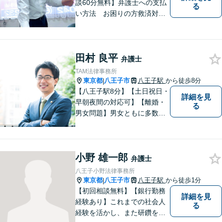
談60分無料】弁護士への支払
る
い方法 お困りの方救済対応
します。弁護士への支払いが
経済的事情により費用の工面
が一括で出来ない場合は、弁
田村 良平
護士の裁量により費用の分割
弁護士
が可能です。法律事務所リベ
TAM法律事務所
ルタ再生はこれに該当いたし
東京都
八王子市
八王子駅
から徒歩8分
|
ます。
【八王子駅8分】【土日祝日・
詳細を見
早朝夜間の対応可】【離婚・
る
男女問題】男女ともに多数実
績アリ。親権、財産分与～養
育費まで幅広く対応【交通事
故】【相続】もお任せくださ
小野 雄一郎
い。
弁護士
八王子小野法律事務所
東京都
八王子市
八王子駅
から徒歩1分
|
【初回相談無料】【銀行勤務
詳細を見
経験あり】これまでの社会人
る
経験を活かし、また研鑽を怠