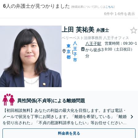
6
人の弁護士が見つかりました
(検索結果について詳しくは
こちら
)
6件中 1-6件を表示
上田 芙祐美
弁護士
ベリーベスト法律事務所 八王子オフィス
八
八王子駅
営業時間：09:30~1
東
王
8:00（土日祝日）
から徒歩3
京
|
子
分
都
市
異性関係(不貞等)による離婚問題
【初回相談無料】あなたの利益の最大化を目指します。まずは電話・
メールで状況を丁寧にお聞きします。「離婚を希望している」「離婚
を切り出された」「不貞の慰謝料請求をしたい」等お任せください。
【リーズナブルな料金設定】
料金表を見る