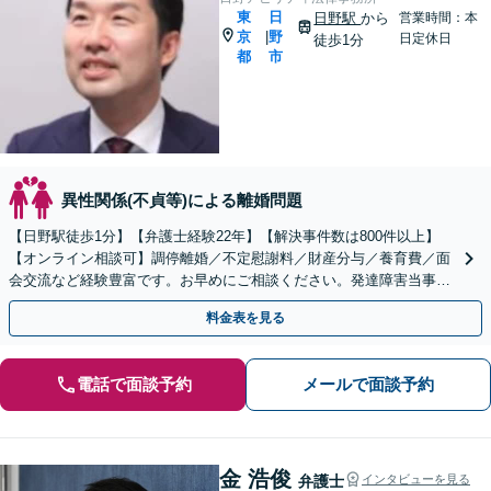
東
日
日野駅
から
営業時間：本
京
野
|
日定休日
徒歩1分
都
市
異性関係(不貞等)による離婚問題
【日野駅徒歩1分】【弁護士経験22年】【解決事件数は800件以上】
【オンライン相談可】調停離婚／不定慰謝料／財産分与／養育費／面
会交流など経験豊富です。お早めにご相談ください。発達障害当事者
の方専門の相談室もあります。【丁寧にヒアリング】
料金表を見る
電話で面談予約
メールで面談予約
金 浩俊
弁護士
インタビューを見る