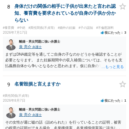
り変わらないように思います。減額で折り合えるなら本人様の交渉で
すめします。
8
身体だけの関係の相手に子供が出来たと言われ認
もよいように思いますが，ゼロかどうかの観点であれば，訴訟に進む
知、養育費を要求されているが自身の子供か分か
しかなくなるようにも思います。そうしますと，お近くの弁護士に相
らない
談して進めることを検討した方がよいようにも思います。
#養育費
#中絶
#異性関係(不貞等)
#婚外の妊娠
#子の認知
#不倫慰謝料
2026年7月17日
役にたった
3
離婚・男女問題に強い弁護士
泉 亮介
弁護士
まずはDNA鑑定等を通してご自身の子なのかどうかを確認することが
必要となります。 また妊娠期間中の収入補償については、そもそも支
払義務自体から争いとなるかと思われます。仮に自身の子であったと
して、そのことから当然に補償義務が発生するものではありません。
相手に弁護士がついているということであれば、依頼をするかしない
かは別として一度ご自身も個別に弁護士に相談をされたほうが良いで
9
名誉毀損と言えますか
しょう。
#異性関係(不貞等)
2026年8月7日
役にたった
1
離婚・男女問題に強い弁護士
泉 亮介
弁護士
その女性が週に嘘の話（詰められた）を行っていることの証明，被害
の程度の証明ができる場合，名誉権侵害，名誉感情侵害等に該当し，