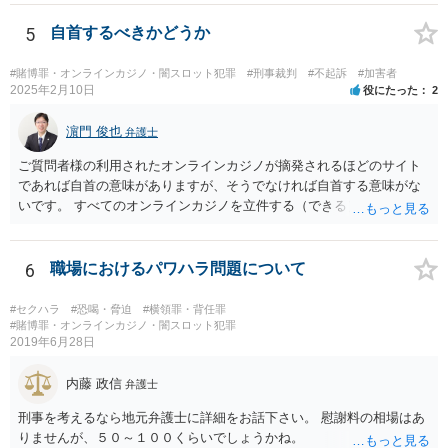
5
自首するべきかどうか
#賭博罪・オンラインカジノ・闇スロット犯罪
#刑事裁判
#不起訴
#加害者
2025年2月10日
役にたった
2
濵門 俊也
弁護士
ご質問者様の利用されたオンラインカジノが摘発されるほどのサイト
であれば自首の意味がありますが、そうでなければ自首する意味がな
いです。 すべてのオンラインカジノを立件する（できる）わけでもな
いので、静観されることをお勧めします。
6
職場におけるパワハラ問題について
#セクハラ
#恐喝・脅迫
#横領罪・背任罪
#賭博罪・オンラインカジノ・闇スロット犯罪
2019年6月28日
内藤 政信
弁護士
刑事を考えるなら地元弁護士に詳細をお話下さい。 慰謝料の相場はあ
りませんが、５０～１００くらいでしょうかね。