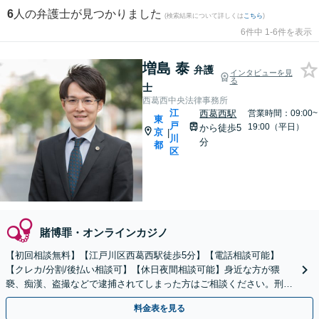
6
人の弁護士が見つかりました
(検索結果について詳しくは
こちら
)
6件中 1-6件を表示
増島 泰
弁護
インタビューを見
る
士
西葛西中央法律事務所
江
西葛西駅
営業時間：09:00~
東
戸
19:00（平日）
から徒歩5
京
|
川
分
都
区
賭博罪・オンラインカジノ
【初回相談無料】【江戸川区西葛西駅徒歩5分】【電話相談可能】
【クレカ/分割/後払い相談可】【休日夜間相談可能】身近な方が猥
褻、痴漢、盗撮などで逮捕されてしまった方はご相談ください。刑事
事件は早く動くことが重要です。まずはお電話ください。
料金表を見る