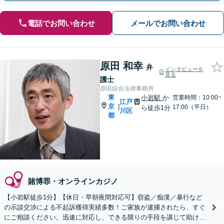
電話でお問い合わせ
メールでお問い合わせ
原田 和幸
弁
インタビューを
見る
護士
原田綜合法律事務所
東
小岩駅
か
営業時間：10:00~
江戸
京
|
17:00（平日）
ら徒歩1分
川区
都
賭博罪・オンラインカジノ
【小岩駅徒歩1分】【休日・早朝夜間対応可】窃盗／痴漢／暴行など
の示談交渉による不起訴獲得実績多数！ご家族が逮捕されたら、すぐ
にご相談ください。迅速に対応し、できる限りの手段を講じて助けら