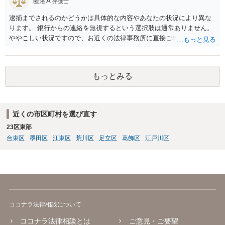
匿名A
弁護士
逮捕までされるのかどうかは具体的な内容やあなたの状況により異な
ります。 銀行からの連絡を無視するという選択肢は通常ありません。
ややこしい状況ですので、お近くの法律事務所に直接ご相談いただい
た上で対応を進めてください。
もっとみる
近くの市区町村を選び直す
23区東部
台東区
墨田区
江東区
荒川区
足立区
葛飾区
江戸川区
ココナラ法律相談について
ココナラ法律相談とは
ご意見・ご要望