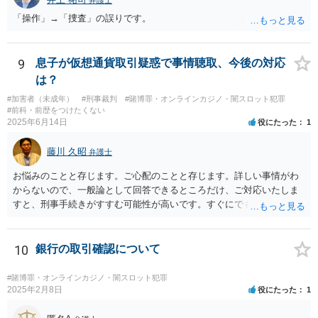
弁護士
ますが、自治会館の利用規約（目的外利用や金銭徴収の可否など）へ
「操作」→「捜査」の誤りです。
の抵触が問題となることがあります。 【質問3への回答】 主催者とし
ての注意点として、まず参加費がすべて会場代の実費に充てられてい
る記録（領収書や収支の管理）を残し、賞金原資とは無関係であるこ
とを明確にしておくことが大切です。また、自治会館の管理者に対
9
息子が仮想通貨取引疑惑で事情聴取、今後の対応
し、参加費の集金を含む利用目的を事前に正確に伝えて了解を得てお
は？
くのが賢明です。
#加害者（未成年）
#刑事裁判
#賭博罪・オンラインカジノ・闇スロット犯罪
#前科・前歴をつけたくない
2025年6月14日
役にたった
1
藤川 久昭
弁護士
お悩みのことと存じます。ご心配のことと存じます。詳しい事情がわ
からないので、一般論として回答できるところだけ、ご対応いたしま
すと、刑事手続きがすすむ可能性が高いです。すぐにでも弁護士に直
接相談されることが良いと思います。なぜならば、法的にきちんと解
明するために、良い知恵を得るには必要だからです。刑事問題は早い
対応が不可欠です。すぐにでも、この手の問題に精通した弁護士等
10
銀行の取引確認について
に、ネットではなく直接相談されるのが良いと思われます。良い解決
になりますよう祈念しております。お力になりたいと思います。
#賭博罪・オンラインカジノ・闇スロット犯罪
2025年2月8日
役にたった
1