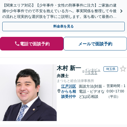
【関東エリア対応】【少年事件・女性の刑事事件に注力】ご家族の逮
捕や少年事件でので不安を抱えている方へ。事実関係を整理して今後
の流れと現実的な選択肢を丁寧にご説明します。落ち着いて最善の対
応を検討したい方は、ご相談ください。
料金表を見る
電話で面談予約
メールで面談予約
木村 新一
埼玉県
インタビュ
ーを見る
弁護士
まつもと総合法律事務所
営業時間：1
江戸川区
面談方法(対面・
からも相
電話・ビデオな
0:00~17:00
談受付中
ど)は応相談
（平日）