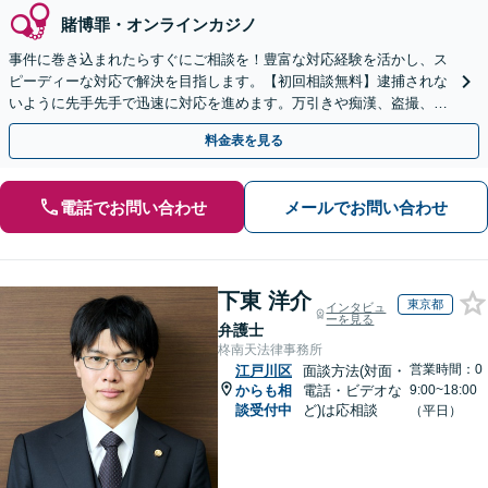
賭博罪・オンラインカジノ
事件に巻き込まれたらすぐにご相談を！豊富な対応経験を活かし、ス
ピーディーな対応で解決を目指します。【初回相談無料】逮捕されな
いように先手先手で迅速に対応を進めます。万引きや痴漢、盗撮、覚
醒剤など幅広い事案に対応します。
料金表を見る
電話でお問い合わせ
メールでお問い合わせ
下東 洋介
東京都
インタビュ
ーを見る
弁護士
柊南天法律事務所
営業時間：0
江戸川区
面談方法(対面・
からも相
電話・ビデオな
9:00~18:00
談受付中
ど)は応相談
（平日）