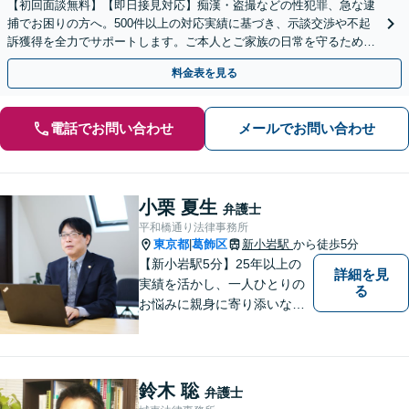
【初回面談無料】【即日接見対応】痴漢・盗撮などの性犯罪、急な逮
捕でお困りの方へ。500件以上の対応実績に基づき、示談交渉や不起
訴獲得を全力でサポートします。ご本人とご家族の日常を守るために
迅速に動きます。【東陽町駅3分】
料金表を見る
電話でお問い合わせ
メールでお問い合わせ
小栗 夏生
弁護士
平和橋通り法律事務所
東京都
葛飾区
新小岩駅
から徒歩5分
|
【新小岩駅5分】25年以上の
詳細を見
実績を活かし、一人ひとりの
る
お悩みに親身に寄り添いなが
ら、納得できる解決を全力で
目指します。法律問題の解決
だけでなく、その先の暮らし
や未来を見据えたサポートを
鈴木 聡
弁護士
大切にしています。【休日や