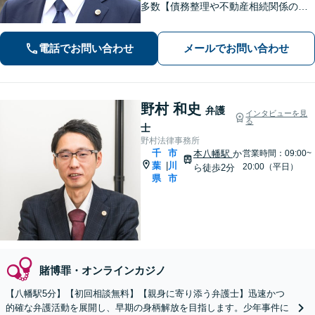
多数【債務整理や不動産相続関係の著
書執筆経験あり】まずはお気軽にご相
談ください【LINEで連絡可】【夜間・
電話でお問い合わせ
メールでお問い合わせ
休日面談可】【完全個室】【法テラス
利用可】
野村 和史
弁護
インタビューを見
る
士
野村法律事務所
千
市
本八幡駅
か
営業時間：09:00~
葉
川
|
20:00（平日）
ら徒歩2分
県
市
賭博罪・オンラインカジノ
【八幡駅5分】【初回相談無料】【親身に寄り添う弁護士】迅速かつ
的確な弁護活動を展開し、早期の身柄解放を目指します。少年事件に