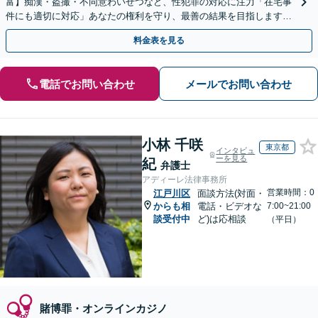
富】痴漢・盗撮・不同意わいせつなど、性犯罪の対応に注力「在宅事
件にも適切に対応」あなたの権利を守り、最善の結果を目指します
「少年事件の実績多数／少年の特性を考慮した適切な対応」
料金表を見る
電話でお問い合わせ
メールでお問い合わせ
小林 千咲
東京都
インタビュ
ーを見る
紀
弁護士
アディーレ法律事務所
営業時間：0
江戸川区
面談方法(対面・
からも相
電話・ビデオな
7:00~21:00
談受付中
ど)は応相談
（平日）
賭博罪・オンラインカジノ