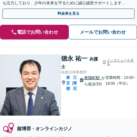
も注力しており、少年の未来を守るために誠心誠意サポートします。
刑事事件は時間との勝負です。すぐにご連絡ください。
料金表を見る
電話でお問い合わせ
メールでお問い合わせ
徳永 祐一
弁護
インタビューを見
る
士
祐徳法律事務所
東
江
東陽町駅
か
営業時間：10:00~
京
東
|
19:00（平日）
ら徒歩3分
都
区
賭博罪・オンラインカジノ