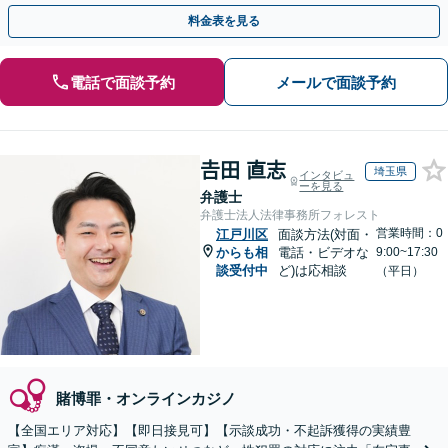
れるよう尽力いたします。【メディア出演経験あり】
料金表を見る
電話で面談予約
メールで面談予約
𠮷田 直志
埼玉県
インタビュ
ーを見る
弁護士
弁護士法人法律事務所フォレスト
営業時間：0
江戸川区
面談方法(対面・
からも相
電話・ビデオな
9:00~17:30
談受付中
ど)は応相談
（平日）
賭博罪・オンラインカジノ
【全国エリア対応】【即日接見可】【示談成功・不起訴獲得の実績豊