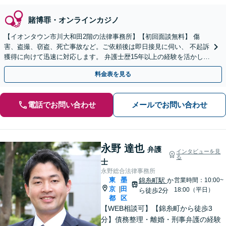
賭博罪・オンラインカジノ
【イオンタウン市川大和田2階の法律事務所】【初回面談無料】 傷
害、盗撮、窃盗、死亡事故など。ご依頼後は即日接見に伺い、 不起訴
獲得に向けて迅速に対応します。 弁護士歴15年以上の経験を活かし、
最善の結果を模索します。【電話相談可】
料金表を見る
電話でお問い合わせ
メールでお問い合わせ
永野 達也
弁護
インタビューを見
る
士
永野総合法律事務所
東
墨
錦糸町駅
か
営業時間：10:00~
京
田
|
18:00（平日）
ら徒歩2分
都
区
【WEB相談可】【錦糸町から徒歩3
分】債務整理・離婚・刑事弁護の経験