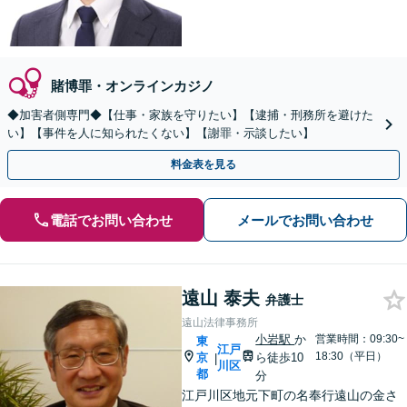
賭博罪・オンラインカジノ
◆加害者側専門◆【仕事・家族を守りたい】【逮捕・刑務所を避けた
い】【事件を人に知られたくない】【謝罪・示談したい】
料金表を見る
電話でお問い合わせ
メールでお問い合わせ
遠山 泰夫
弁護士
遠山法律事務所
小岩駅
か
営業時間：09:30~
東
江戸
18:30（平日）
京
ら徒歩10
|
川区
都
分
江戸川区地元下町の名奉行遠山の金さ