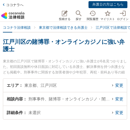
弁護士の方はこちら
ココナラへ
投稿する
探す
閲覧履歴
マイリスト
ログイン
ココナラ法律相談
東京都で法律相談できる弁護士
江戸川区で法律相談
江戸川区の賭博罪・オンラインカジノに強い弁
護士
東京都の江戸川区で賭博罪・オンラインカジノに強い弁護士が6名見つかりまし
た。初回面談無料や休日面談に対応している弁護士、解決事例を持つ弁護士な
ども掲載中。刑事事件に関係する加害者側や少年犯罪、再犯・前科あり等の細
かな分野での絞り込み検索もでき便利です。特に西葛西中央法律事務所の増島
泰弁護士や原田綜合法律事務所の原田 和幸弁護士、遠山法律事務所の遠山 泰夫
エリア
東京都、江戸川区
変更
弁護士のプロフィール情報や弁護士費用、強みなどが注目されています。『江
戸川区で土日や夜間に発生した賭博罪・オンラインカジノのトラブルを今すぐ
相談内容
刑事事件、賭博罪・オンラインカジノ・闇スロット犯罪
変更
に弁護士に相談したい』『賭博罪・オンラインカジノのトラブル解決の実績豊
富な近くの弁護士を検索したい』『初回相談無料で賭博罪・オンラインカジノ
を法律相談できる江戸川区内の弁護士に相談予約したい』などでお困りの相談
詳細条件
未選択
変更
者さんにおすすめです。