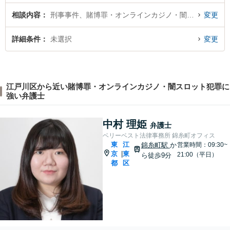
相談内容
刑事事件、賭博罪・オンラインカジノ・闇スロット犯罪
変更
詳細条件
未選択
変更
江戸川区から近い賭博罪・オンラインカジノ・闇スロット犯罪に
強い弁護士
中村 理姫
弁護士
ベリーベスト法律事務所 錦糸町オフィス
東
江
錦糸町駅
か
営業時間：09:30~
京
東
|
21:00（平日）
ら徒歩9分
都
区