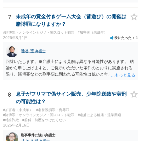
7
未成年の賞金付きゲーム大会（昔遊び）の開催は
賭博罪になりますか？
#賭博罪・オンラインカジノ・闇スロット犯罪
#加害者（未成年）
2026年8月1日
役にたった
1
澁谷 望
弁護士
回答いたします。※弁護士により見解は異なる可能性があります。 結
論から申し上げますと、ご提示いただいた条件のとおりに実施される
限り、賭博罪などの刑事罰に問われる可能性は低いと考えられます
が、会場の利用ルールなどの点には注意が必要です。 【質問1への回
答】 賭博罪は、参加者が互いに財物を賭けてその得喪を争う場合に成
立します。 質問者様がご自身のポケットマネーから懸賞として賞金を
8
息子がフリマで偽サイン販売、少年院送致や実刑
出し、参加者からの参加費が全額会場レンタル費用に充てられて賞金
の可能性は？
原資と完全に分離されている場合、参加者が自らの財物を失うリスク
#加害者（未成年）
#名誉毀損罪・侮辱罪
が存在しないため賭博罪には該当しないとする見解が一般的です。ま
#賭博罪・オンラインカジノ・闇スロット犯罪
#逮捕による解雇・退学回避
た、利益を得る目的もないため賭博場開帳図利罪も成立しないと考え
#特殊詐欺
#前科・前歴をつけたくない
られます。 【質問2への回答】 刑事上の問題は生じにくいものの、民
2026年2月16日
事・行政上の観点から以下の点が考慮されます。景品表示法について
刑事事件に強い弁護士
は事業者が顧客を誘引するためのものではないため対象外と考えられ
井上 祐司