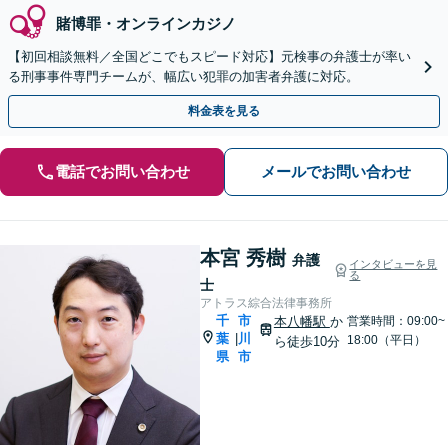
賭博罪・オンラインカジノ
【初回相談無料／全国どこでもスピード対応】元検事の弁護士が率い
る刑事事件専門チームが、幅広い犯罪の加害者弁護に対応。
料金表を見る
電話でお問い合わせ
メールでお問い合わせ
本宮 秀樹
弁護
インタビューを見
る
士
アトラス綜合法律事務所
千
市
本八幡駅
か
営業時間：09:00~
葉
川
|
18:00（平日）
ら徒歩10分
県
市