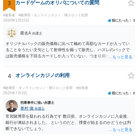
3
カードゲームのオリパについての質問
#被害者
#賭博罪・オンラインカジノ・闇スロット犯罪
2020年1月22日
役にたった
3
匿名A
弁護士
オリジナルパックの販売価格に比べて極めて高額なカードが入ってい
ることをうたい文句として射倖性を煽って販売し、ハズレのパックで
は販売価格を下回るカードしか入っていない、つまり偶然によってあ
る人は得しある人は損する関係であるなら、やはり賭博に該当する可
能性はあると考えられます。警察が見過ごせない規模になった途端に
販売元を摘発、ということもあり得るでしょう。他方で、数回買って
4
オンラインカジノの利用
見た程度の買主は（よほど大量に購入し、売主とつるんで話題作りを
しているユーチューバーなどを除けば）摘発はされないと思われま
#賭博罪・オンラインカジノ・闇スロット犯罪
#加害者
す。また、福袋のように購入価格と同程度以上の品物が必ず入ってい
2025年7月3日
役にたった
2
ると信じていたのであれば、賭博の故意はなく犯罪にはあたらないで
刑事事件に強い弁護士
しょう。 この点、例えば木曽崇さんが賭博にあたる可能性を指摘して
奥村 徹
弁護士
いますが、その内容は正当だと思います。
常習賭博罪を疑われる行為です 数日前、オンラインカジノに入金後、
銀行が凍結されました。 というのだと、捜査が始まるのかどうかは判
断できないでしょう。