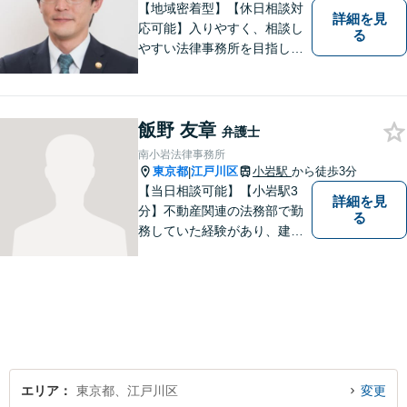
【地域密着型】【休日相談対
詳細を見
応可能】入りやすく、相談し
る
やすい法律事務所を目指して
います。離婚・男女問題／ 借
金・債務整理／交通事故／犯
罪・刑事事件など多数の分野
飯野 友章
に対応可能。是非一度お気軽
弁護士
にご相談ください。
南小岩法律事務所
東京都
江戸川区
小岩駅
から徒歩3分
|
【当日相談可能】【小岩駅3
詳細を見
分】不動産関連の法務部で勤
る
務していた経験があり、建築
やリフォームに開ける瑕疵ト
ラブル、労働問題の対応経験
が多数あります。ご依頼者様
と一緒に考え、最適な解決策
をご提案いたします。 どんな
ことでもお気軽にご相談くだ
さい。
エリア
東京都、江戸川区
変更