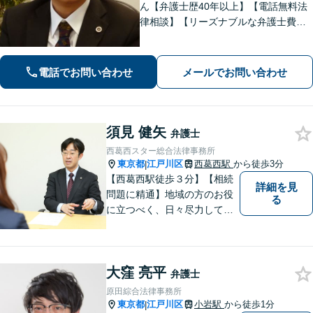
ん【弁護士歴40年以上】【電話無料法
律相談】【リーズナブルな弁護士費
用】【JR小岩駅徒歩12分・駐車場完
備】地元下町を知り尽くし、地域に密
着した業務を展開。実績・経験豊富な
電話でお問い合わせ
メールでお問い合わせ
弁護士の確かな見解と事件処理。
須見 健矢
弁護士
西葛西スター総合法律事務所
東京都
江戸川区
西葛西駅
から徒歩3分
|
【西葛西駅徒歩３分】【相続
詳細を見
問題に精通】地域の方のお役
る
に立つべく、日々尽力してお
ります。勝ち負けではなく、
「その人にとってより良い解
決」を目指します。法律問題
大窪 亮平
でお困りの方は、お一人で抱
弁護士
え込むことなく、お気軽にご
原田綜合法律事務所
相談ください。
東京都
江戸川区
小岩駅
から徒歩1分
|