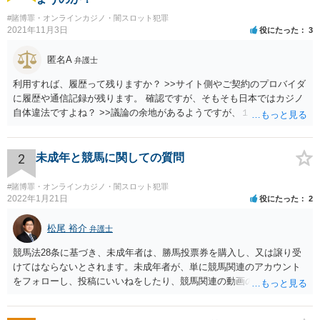
#賭博罪・オンラインカジノ・闇スロット犯罪
2021年11月3日
役にたった
3
匿名A
弁護士
利用すれば、履歴って残りますか？ >>サイト側やご契約のプロバイダ
に履歴や通信記録が残ります。 確認ですが、そもそも日本ではカジノ
自体違法ですよね？ >>議論の余地があるようですが、１００％合法で
安全ということはありません。
2
未成年と競馬に関しての質問
#賭博罪・オンラインカジノ・闇スロット犯罪
2022年1月21日
役にたった
2
松尾 裕介
弁護士
競馬法28条に基づき、未成年者は、勝馬投票券を購入し、又は譲り受
けてはならないとされます。未成年者が、単に競馬関連のアカウント
をフォローし、投稿にいいねをしたり、競馬関連の動画のチャンネル
登録をすることは、特段法的に問題ないと考えられます。