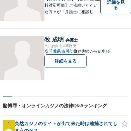
詳細を見
料対応可能】ご依頼いただい
る
た方々が「弁護士に相談して
よかった」とご満足いただけ
るよう、日々の精進を重ねな
がら、法律問題に真摯に向き
合います。お金にまつわるト
牧 成明
弁護士
ラブルや終活に関するお悩み
市川妙典法律事務所
もお気軽にご相談ください。
千葉県
市川市
妙典駅
から徒歩7分
|
詳細を見る
賭博罪・オンラインカジノの法律Q&Aランキング
1
突然カジノのサイトが出て来た時は逮捕されてし
まうのか？