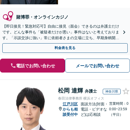
賭博罪・オンラインカジノ
【即日接見！緊急対応可】自由に接見（面会）できるのは弁護士だけ
です。どんな事件も「被疑者だけが悪い」事件はないと考えておりま
す。「示談交渉に強い」常に依頼者さまの立場に立ち、早期身柄開放
を目指します【休日・夜間相談可】【東池袋駅5分】
料金表を見る
電話でお問い合わせ
メールでお問い合わせ
松岡 達輝
弁護士
神奈川県
春田法律事務所 横浜オフィス
営業時間：0
江戸川区
面談方法(対面・
からも相
電話・ビデオな
0:00~23:59
談受付中
ど)は応相談
（平日）