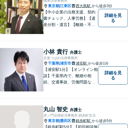
城東法律事務所
夜間相談も柔軟に対応】【WE
東京都
江東区
西大島駅
から徒歩3分
|
B相談可】
【中小企業の法務支援、契約
詳細を見
書チェック、人事労務】【遺
る
産分割・遺言】【離婚・不倫
慰謝料】【江東区で14年目の
弁護士】【Zoom相談可】【弁
護士が全て対応】【無料相談
分野あり】民間企業出身の弁
小林 貴行
弁護士
護士が、経営者・ビジネスパ
京葉つばめ法律事務所
ーソンの悩みに「速く・適切
千葉県
浦安市
浦安駅
から徒歩1分
|
に」対応。
【浦安駅1分】【オンライン相
詳細を見
談】千葉県内で、離婚や相
る
続、交通事故、労働問題な
ど、個人の方が直面する法律
トラブルに幅広く取り組んで
きました。「相談してよかっ
た」と思っていただけるよ
丸山 智史
弁護士
う、誠実に対応いたします。
虎ノ門法律経済事務所 錦糸町支店
【相談しやすい法律事務所】
東京都
墨田区
錦糸町駅
から徒歩5分
|
【錦糸町駅5分】【初回相談無