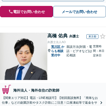
電話でお問い合わせ
メールでお問い合わせ
高橋 佑典
弁護士
東京都
弁護士法人AO
営業時
荒川区
か
面談方法(対面・電
らも相談
話・ビデオなど)は
間：本日
受付中
応相談
定休日
海外法人・海外在住の詐欺師
【関東エリア対応】電話・LINE相談可】【初回面談無料】「簡単なお
仕事」などの副業詐欺やタスク詐欺にご注意！口座凍結等で返金をサ