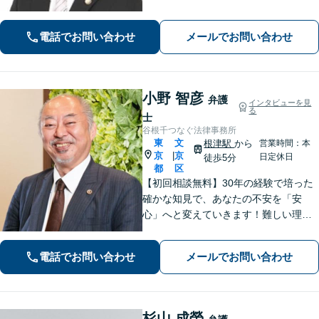
に悩み考え、最善の解決策をご提案し
ます。
電話でお問い合わせ
メールでお問い合わせ
小野 智彦
弁護
インタビューを見
る
士
谷根千つなぐ法律事務所
東
文
根津駅
から
営業時間：本
京
京
|
日定休日
徒歩5分
都
区
【初回相談無料】30年の経験で培った
確かな知見で、あなたの不安を「安
心」へと変えていきます！難しい理屈
ではなく、分かりやすい言葉で現状を
解きほぐし、あなたが納得して次の一
電話でお問い合わせ
メールでお問い合わせ
歩を踏み出せるよう伴走いたします。
【夜間や休日相談も対応可能】
杉山 成榮