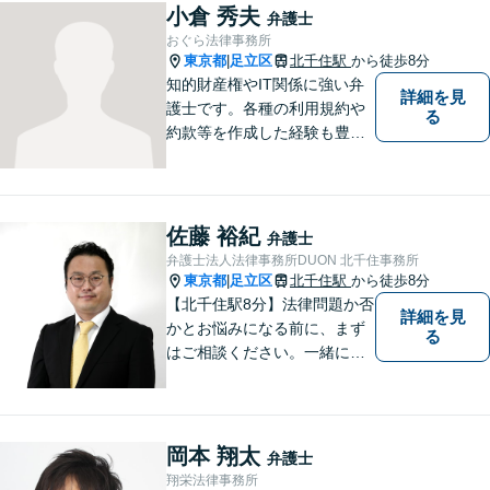
籍し、複雑な問題にも対応可
小倉 秀夫
弁護士
能です。お困りごとがありま
おぐら法律事務所
したら、まずはご相談を。
東京都
足立区
北千住駅
から徒歩8分
|
知的財産権やIT関係に強い弁
詳細を見
護士です。各種の利用規約や
る
約款等を作成した経験も豊富
です。契約書のチェック等で
あれば、日本文のみならず英
文のものも対処できます。ネ
ット上での誹謗中傷対策も得
佐藤 裕紀
弁護士
意です。
弁護士法人法律事務所DUON 北千住事務所
東京都
足立区
北千住駅
から徒歩8分
|
【北千住駅8分】法律問題か否
詳細を見
かとお悩みになる前に、まず
る
はご相談ください。一緒に考
えましょう。 お悩み事を一人
で抱えることはありません。
ご遠慮なくご相談ください。
岡本 翔太
弁護士
翔栄法律事務所