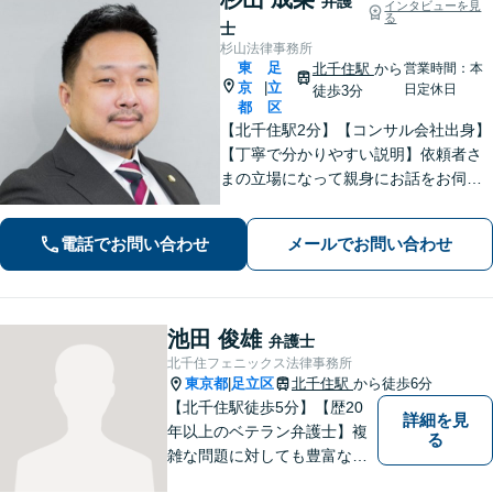
弁護
インタビューを見
る
士
杉山法律事務所
東
足
北千住駅
から
営業時間：本
京
立
|
日定休日
徒歩3分
都
区
【北千住駅2分】【コンサル会社出身】
【丁寧で分かりやすい説明】依頼者さ
まの立場になって親身にお話をお伺い
します。話しやすい雰囲気作りを大切
にしておりますので、ささいなお悩み
電話でお問い合わせ
メールでお問い合わせ
でも遠慮なくお聞かせください。【電
話・WEB面談可】
池田 俊雄
弁護士
北千住フェニックス法律事務所
東京都
足立区
北千住駅
から徒歩6分
|
【北千住駅徒歩5分】【歴20
詳細を見
年以上のベテラン弁護士】複
る
雑な問題に対しても豊富な経
験から実現性の高い提案が可