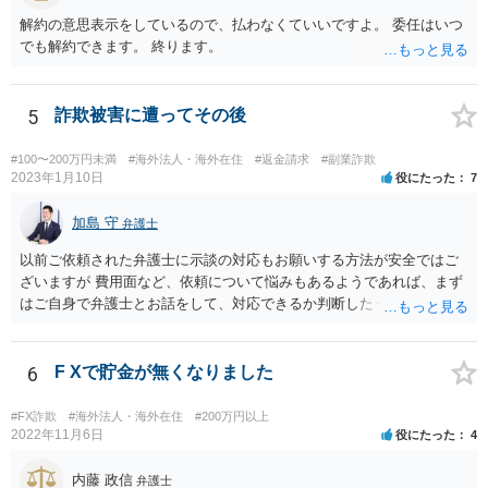
解約の意思表示をしているので、払わなくていいですよ。 委任はいつ
でも解約できます。 終ります。
5
詐欺被害に遭ってその後
#100〜200万円未満
#海外法人・海外在住
#返金請求
#副業詐欺
2023年1月10日
役にたった
7
加島 守
弁護士
以前ご依頼された弁護士に示談の対応もお願いする方法が安全ではご
ざいますが 費用面など、依頼について悩みもあるようであれば、まず
はご自身で弁護士とお話をして、対応できるか判断したうえで、 弁護
士への依頼を検討することも可能かと思います。 １度相手方弁護士と
話をしてから、こちらも法律相談で１度弁護士に相談する方法もあり
ますので。 一番安全なのは弁護士に示談交渉の依頼をする方法です
6
F Xで貯金が無くなりました
が、ご事情あるようであれば ご自身で対応する方法もご検討いただい
てもいいかもしれません。
#FX詐欺
#海外法人・海外在住
#200万円以上
2022年11月6日
役にたった
4
内藤 政信
弁護士