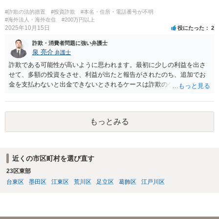
難いです。 にも関わらず、そのような言葉をもって支払わせようとす
る態様から詐欺の可能性が高いのではないかと思われます。 よほど相
#詐欺の法的措置
#投資詐欺
#本名・住所・電話番号が不明
手を信頼できる事情がない限り、支払いをしないようにした方がよい
#海外法人・海外在住
#200万円以上
2025年10月15日
役にたった
2
と思います。
詐欺・消費者問題に強い弁護士
泉 亮介
弁護士
詐欺である可能性が高いように思われます。最初に少しの利益を出さ
せて、多額の投資をさせ、利益が出たと報告がされたのち、追加でお
金を支払わないと出金できないとされるケースは詐欺のケースで非常
に多いです。 追加で支払いをすることはせず、警察に相談の上、必要
であれば弁護士に相談されると良いでしょう。 ただ、こうした類型の
場合返金が難しいケースが多いため弁護士を立てるかどうかは慎重に
もっとみる
検討されると良いでしょう。
近くの市区町村を選び直す
23区東部
台東区
墨田区
江東区
荒川区
足立区
葛飾区
江戸川区