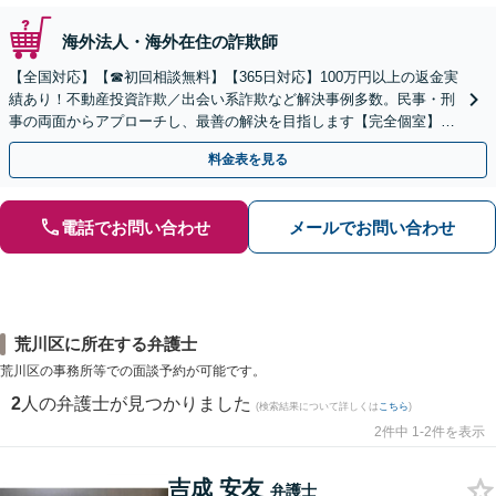
海外法人・海外在住の詐欺師
【全国対応】【☎︎初回相談無料】【365日対応】100万円以上の返金実
績あり！不動産投資詐欺／出会い系詐欺など解決事例多数。民事・刑
事の両面からアプローチし、最善の解決を目指します【完全個室】
【代々木駅3分】
料金表を見る
電話でお問い合わせ
メールでお問い合わせ
荒川区に所在する弁護士
荒川区の事務所等での面談予約が可能です。
2
人の弁護士が見つかりました
(検索結果について詳しくは
こちら
)
2件中 1-2件を表示
吉成 安友
弁護士