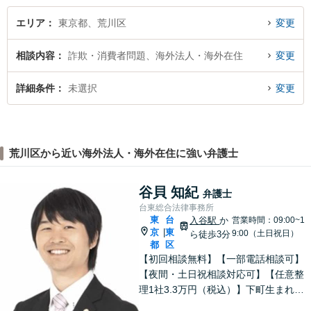
エリア
東京都、荒川区
変更
相談内容
詐欺・消費者問題、海外法人・海外在住
変更
詳細条件
未選択
変更
荒川区から近い海外法人・海外在住に強い弁護士
谷貝 知紀
弁護士
台東総合法律事務所
東
台
入谷駅
か
営業時間：09:00~1
京
東
|
9:00（土日祝日）
ら徒歩3分
都
区
【初回相談無料】【一部電話相談可】
【夜間・土日祝相談対応可】【任意整
理1社3.3万円（税込）】下町生まれ下
町育ちの弁護士です。相談者様ととも