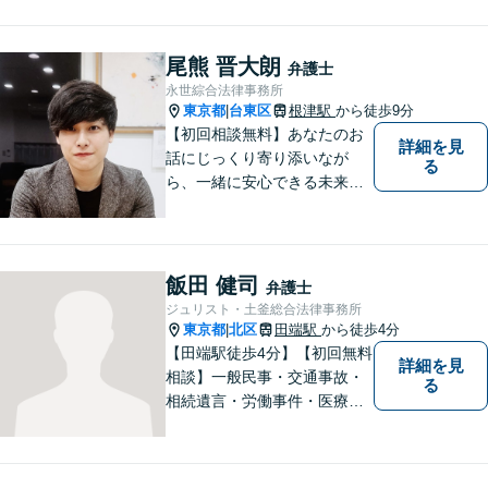
能です。都心で弁護士をお探
しであればお気軽にご相談く
ださい。依頼者様の声を大切
尾熊 晋大朗
弁護士
にし、適切に対処して参りま
永世綜合法律事務所
す。
東京都
台東区
根津駅
から徒歩9分
|
【初回相談無料】あなたのお
詳細を見
話にじっくり寄り添いなが
る
ら、一緒に安心できる未来を
目指します。どんなに小さな
お悩みでも気軽にご相談いた
だける「安心して頼れる弁護
士」を目指しています。休日
飯田 健司
弁護士
や夜間相談も柔軟に対応【根
ジュリスト・土釜総合法律事務所
津駅9分】
東京都
北区
田端駅
から徒歩4分
|
【田端駅徒歩4分】【初回無料
詳細を見
相談】一般民事・交通事故・
る
相続遺言・労働事件・医療問
題など、幅広い問題に対して
法的ソリューションをご提供
いたします。複数弁護士が在