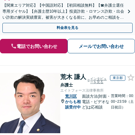
【関東エリア対応】【中国語対応】【初回相談無料】【☎︎弁護士選任
専用ダイヤル】【弁護士歴10年以上】投資詐欺・ロマンス詐欺・出会
い詐欺の解決実績豊富。被害が大きくなる前に、お早めのご相談を。
セカンドオピニオン・オンラインの対応も可能
料金表を見る
電話でお問い合わせ
メールでお問い合わせ
荒木 謙人
東京都
インタビュ
ーを見る
弁護士
エイトフォース法律事務所
営業時間：00:
荒川区
面談方法(対面・
からも相
電話・ビデオな
00~23:59（土
談受付中
ど)は応相談
日祝日）