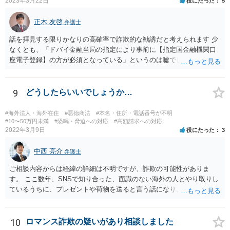
2023年3月22日
役にたった
5
正木 友啓
弁護士
話を拝見する限りかなりの高確率で詐欺的な勧誘だと考えられます 少
なくとも、「ドバイ金融当局の指定により事前に【指定国金融機関口
座電子登録】の方が必須となっている」というのは嘘でしょう 相手に
しないのがベストですが、どうしてもご不安であれば、近くの弁護士
に相談に行かれてください
9
どうしたらいいでしょうか…
#海外法人・海外在住
#悪徳商法
#本名・住所・電話番号が不明
#10〜50万円未満
#恐喝・脅迫への対応
#高額請求への対応
2022年3月9日
役にたった
3
中西 亮介
弁護士
ご相談内容からは経緯の詳細は不明ですが、詐欺の可能性がありま
す。 ここ数年、SNSで知り合った、面識のない海外の人とやり取りし
ているうちに、プレゼントや荷物を送ると言う話になり、通関料等の
名目で一定の支払いを 求めてくるというという手口の詐欺が流行って
います。 本件でも、住所を教えてしまったとしても、職場まで特定す
ることは通常できませんし、そもそも、支払いと解雇の関連性は考え
10
ロマンス詐欺の疑いがあり相談しました