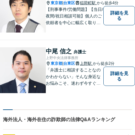
東京都
台東区
稲荷町駅
から徒歩4分
|
【刑事事件/労働問題】【当日/
詳細を見
夜間/祝日相談可能】個人のご
る
依頼者を中心に幅広く取り扱
ってきました。最善の解決方
法を一緒に考えさせて頂きま
す。
中尾 信之
弁護士
上野中央法律事務所
東京都
台東区
上野駅
から徒歩2分
|
「弁護士に相談することなの
詳細を見
かわからない」そんな身近な
る
お悩みこそ、迷わず今すぐご
相談ください。
海外法人・海外在住の詐欺師の法律Q&Aランキング