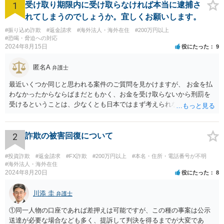
1
受け取り期限内に受け取らなければ本当に逮捕さ
れてしまうのでしょうか。宜しくお願いします。
#振り込め詐欺
#返金請求
#海外法人・海外在住
#200万円以上
#恐喝・脅迫への対応
2024年8月15日
役にたった
9
匿名A
弁護士
最近いくつか同じと思われる案件のご質問を見かけますが、 お金を払
わなかったからならばまだともかく、お金を受け取らないから刑罰を
受けるということは、少なくとも日本ではまず考えられないように思
われます。 相手方への対応等せず、地元の警察への被害相談等行かれ
てみてください。
2
詐欺の被害回復について
#投資詐欺
#返金請求
#FX詐欺
#200万円以上
#本名・住所・電話番号が不明
#海外法人・海外在住
2024年8月20日
役にたった
8
川添 圭
弁護士
①同一人物の口座であれば差押えは可能ですが、この種の事案は公示
送達が必要な場合なども多く、提訴して判決を得るまでが大変であ