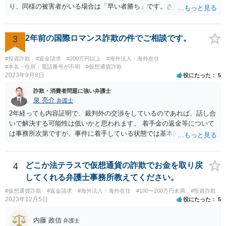
り、同様の被害者がいる場合は「早い者勝ち」です。さらに詳しい事
情が必要ですが、仮差押えを含めて一刻も早く動いた方がよいと思わ
れます。 ②わかりません。その法人が特定できるかどうかが問題で
す。調査が必要ですので、弁護士へ相談した方がよいと思います。
3
2年前の国際ロマンス詐欺の件でご相談です。
#投資詐欺
#返金請求
#200万円以上
#海外法人・海外在住
#本名・住所・電話番号が不明
#仮想通貨詐欺
2023年9月8日
役にたった
5
詐欺・消費者問題に強い弁護士
泉 亮介
弁護士
2年経っても内容証明で、裁判外の交渉をしているのであれば、話し合
いで解決する可能性は低いかと思われます。 着手金の返金等について
は事務所次第ですが、事件に着手している状態では基本的に返金に応
じてくれない事務所が多いかと思われます。 依頼している弁護士に
は、現状や今後どう動くのか、回収可能性についてどのような見込み
か等疑問や不安に思っていることは確認をされた方が良いでしょう。
4
どこか法テラスで仮想通貨の詐欺でお金を取り戻
してくれる弁護士事務所教えてください。
#仮想通貨詐欺
#返金請求
#海外法人・海外在住
#100〜200万円未満
#投資詐欺
2023年12月5日
役にたった
5
内藤 政信
弁護士