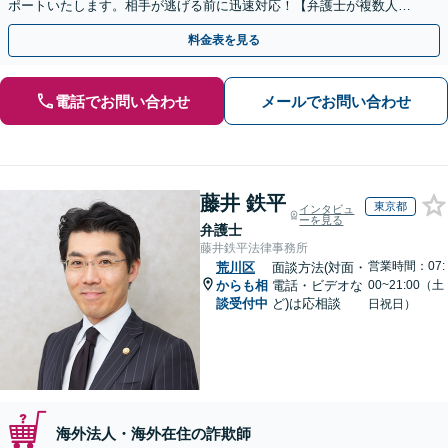
ポートいたします。相手が逃げる前に迅速対応！【弁護士が複数人在
籍】事務所内で連携し問題解決へ【休日・夜間面談可】
料金表を見る
電話でお問い合わせ
メールでお問い合わせ
藤井 鉄平
東京都
インタビュ
ーを見る
弁護士
藤井鉄平法律事務所
営業時間：07:
荒川区
面談方法(対面・
からも相
電話・ビデオな
00~21:00（土
談受付中
ど)は応相談
日祝日）
海外法人・海外在住の詐欺師