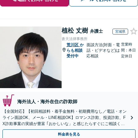
植松 丈樹
弁護士
宮城県
蒼天法律事務所
営業時
荒川区
か
面談方法(対面・電
らも相談
話・ビデオなど)は
間：本日
受付中
応相談
定休日
海外法人・海外在住の詐欺師
【全国対応】【初回相談料・着手金無料・初期費用なし／電話・オン
ライン面談OK、メール・LINE相談OK】ロマンス詐欺、投資詐欺、F
X詐欺事案の実績が豊富 ｢おかしいな」と感じたらすぐにご相談くだ
さい。
料金表を見る