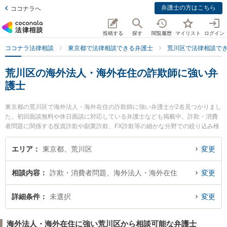
弁護士の方はこちら
ココナラへ
投稿する
探す
閲覧履歴
マイリスト
ログイン
ココナラ法律相談
東京都で法律相談できる弁護士
荒川区で法律相談で
荒川区の海外法人・海外在住の詐欺師に強い弁
護士
東京都の荒川区で海外法人・海外在住の詐欺師に強い弁護士が2名見つかりまし
た。初回面談無料や休日面談に対応している弁護士なども掲載中。詐欺・消費
者問題に関係する投資詐欺や副業詐欺、FX詐欺等の細かな分野での絞り込み検
索もでき便利です。特にMYパートナーズ法律事務所の吉成 安友弁護士やあや
め法律事務所の足立 東子弁護士のプロフィール情報や弁護士費用、強みなどが
エリア
東京都、荒川区
変更
注目されています。『荒川区で土日や夜間に発生した海外法人・海外在住の詐
欺師のトラブルを今すぐに弁護士に相談したい』『海外法人・海外在住の詐欺
相談内容
詐欺・消費者問題、海外法人・海外在住
変更
師のトラブル解決の実績豊富な近くの弁護士を検索したい』『初回相談無料で
海外法人・海外在住の詐欺師を法律相談できる荒川区内の弁護士に相談予約し
たい』などでお困りの相談者さんにおすすめです。
詳細条件
未選択
変更
海外法人・海外在住に強い荒川区から相談可能な弁護士