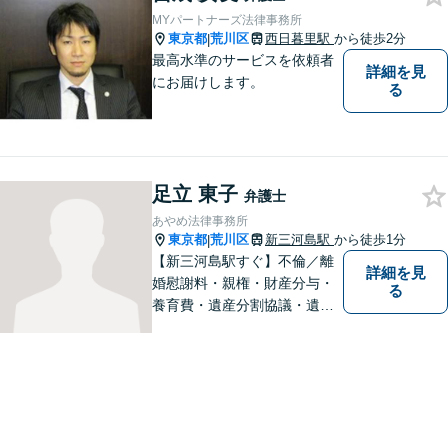
MYパートナーズ法律事務所
東京都
荒川区
西日暮里駅
から徒歩2分
|
最高水準のサービスを依頼者
詳細を見
にお届けします。
る
足立 東子
弁護士
あやめ法律事務所
東京都
荒川区
新三河島駅
から徒歩1分
|
【新三河島駅すぐ】不倫／離
詳細を見
婚慰謝料・親権・財産分与・
る
養育費・遺産分割協議・遺言
書作成・不動産・建築問題等
はお任せください。荒川区出
身、地元密着型の女性弁護士
が丁寧に対応します。弁護士
は敷居が高いと感じておられ
る方はぜひご相談ください。