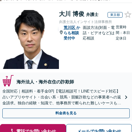
大川 博俊
弁護士
東京都
弁護士法人インサイト法律事務所
営業時
荒川区
か
面談方法(対面・電
らも相談
話・ビデオなど)は
間：本日
受付中
応相談
定休日
海外法人・海外在住の詐欺師
全国対応｜相談料・着手金0円【電話相談可！LINEでスピード対応】
占いアプリやサイト・出会い系・競馬・競艇詐欺などの事業者への返
金請求。独自の経験・知識で、他事務所で断られた難しいケースも解
決に導いた実績あり。まずはお気軽にご相談ください
料金表を見る
電話でお問い合わせ
メールでお問い合わせ