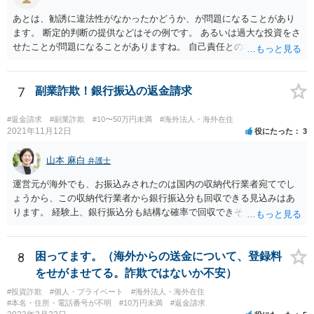
あとは、勧誘に違法性がなかったかどうか、が問題になることがあり
ます。 断定的判断の提供などはその例です。 あるいは過大な投資をさ
せたことが問題になることがありますね。 自己責任との相関関係です
ね。 先物取引の事例などが参考になるので、弁護士を探してみるとい
いでしょう。
7
副業詐欺！銀行振込の返金請求
#返金請求
#副業詐欺
#10〜50万円未満
#海外法人・海外在住
2021年11月12日
役にたった
3
山本 麻白
弁護士
運営元が海外でも、お振込みされたのは国内の収納代行業者宛てでし
ょうから、この収納代行業者から銀行振込分も回収できる見込みはあ
ります。 経験上、銀行振込分も結構な確率で回収できそうな事案にお
見受けいたしますが、今ご相談されている先生が難しいとおっしゃる
以上、何か難しい事情があるのかもしれません。
8
困ってます。（海外からの送金について、登録料
をせがませてる。詐欺ではないか不安）
#投資詐欺
#個人・プライベート
#海外法人・海外在住
#本名・住所・電話番号が不明
#10万円未満
#返金請求