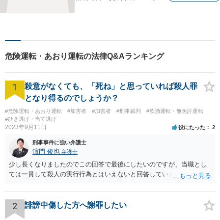
題など、幅広い問題に対して
法的ソリューションをご提供
いたします。複数弁護士が在
籍し、複雑な問題にも対応可
能です。お困りごとがありま
危険運転・あおり運転の法律Q&Aランキング
したら、まずはご相談を。
1
殺意がなくても、「死ね」と思っていれば殺人罪
となり得るのでしょうか？
#危険運転・あおり運転
#加害者
#加害者
#刑事裁判
#飲酒運転・無免許運転
#ひき逃げ・当て逃げ
2023年9月11日
役にたった
2
刑事事件に強い弁護士
濵門 俊也
弁護士
少し長くなりましたのでこの回答で最後にしたいのですが、当職とし
ては一貫して殺人の実行行為とはいえないと回答しています。
2
誹謗中傷した方へ謝罪したい