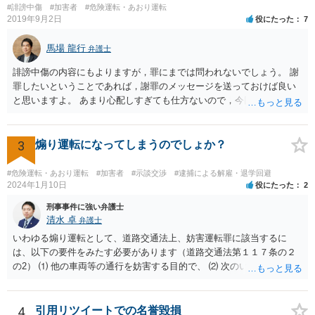
#誹謗中傷
#加害者
#危険運転・あおり運転
2019年9月2日
役にたった
7
馬場 龍行
弁護士
誹謗中傷の内容にもよりますが，罪にまでは問われないでしょう。 謝
罪したいということであれば，謝罪のメッセージを送っておけば良い
と思いますよ。 あまり心配しすぎても仕方ないので，今回の教訓を今
後に活かして行こうと決意して次に進んでください。
3
煽り運転になってしまうのでしょか？
#危険運転・あおり運転
#加害者
#示談交渉
#逮捕による解雇・退学回避
2024年1月10日
役にたった
2
刑事事件に強い弁護士
清水 卓
弁護士
いわゆる煽り運転として、道路交通法上、妨害運転罪に該当するに
は、以下の要件をみたす必要があります（道路交通法第１１７条の２
の2） ⑴ 他の車両等の通行を妨害する目的で、 ⑵ 次のいずれかに掲
げる行為であつて、当該他の車両等に道路における交通の危険を生じ
させるおそれのある方法によるものをした者 ①通行区分違反（対向車
線にはみ出す） ②急ブレーキの禁止違反 ③車間距離不保持等 ④進路
4
引用リツイートでの名誉毀損