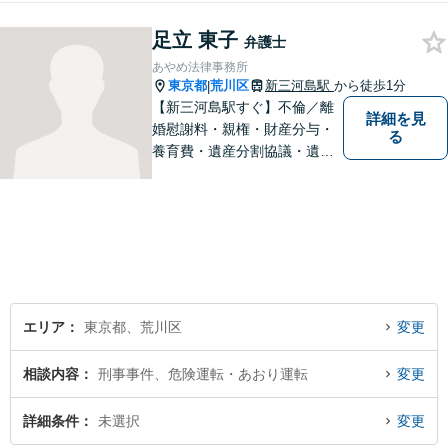
足立 東子
弁護士
あやめ法律事務所
東京都
荒川区
新三河島駅
から徒歩1分
|
【新三河島駅すぐ】不倫／離
詳細を見
婚慰謝料・親権・財産分与・
る
養育費・遺産分割協議・遺言
書作成・不動産・建築問題等
はお任せください。荒川区出
身、地元密着型の女性弁護士
が丁寧に対応します。弁護士
は敷居が高いと感じておられ
る方はぜひご相談ください。
エリア
東京都、荒川区
変更
相談内容
刑事事件、危険運転・あおり運転
変更
詳細条件
未選択
変更