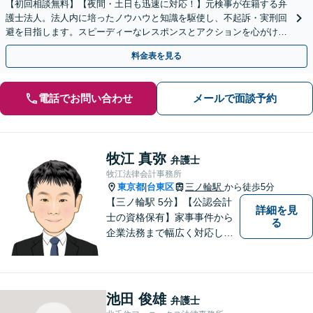
【初回相談無料】【夜間・土日も迅速に対応！】元検事が在籍する弁
護士法人。法人内に培ったノウハウと知識を駆使し、不起訴・実刑回
避を目指します。スピーディーなレスポンスとアクションを心がけ、
最善の解決を目指します【電話相談可】
料金表を見る
電話でお問い合わせ
メールで面談予約
牧江 真弥
弁護士
牧江法律会計事務所
東京都
台東区
三ノ輪駅
から徒歩5分
|
【三ノ輪駅 5分】【公認会計
詳細を見
士の資格保有】家事事件から
る
企業法務まで幅広く対応して
います。弁護士資格の他に公
認会計士の資格も取得してい
るため、財務・法務の両側面
からサポート可能です。まず
池田 俊雄
弁護士
は話を聞いてみたいという方