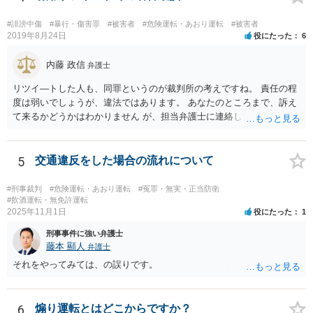
変更禁止違反 ⑤追越し方法違反（危険な追い越し） ⑥減光等義務違反
（執ようなパッシング） ⑦警音器使用制限違反 ⑧安全運転義務違反
#誹謗中傷
#暴行・傷害罪
#被害者
#危険運転・あおり運転
#被害者
（幅寄せや蛇行運転） ⑨高速道路での低速走行（最低速度違反） ⑩高
2019年8月24日
役にたった
6
速道路での駐停車違反 → ご投稿内容からすると、③車間距離不保持等
への該当を心配なされているのではないかと推察致します。 ご投稿
内藤 政信
弁護士
内容からは「前方の車との車間距離が近くなって暫く走行してしまい
リツイ―トした人も、同罪というのが裁判所の考えですね。 責任の程
ました。」の「暫く」がどの程度の走行時間•距離なのかが定かではあ
度は弱いでしょうが、違法ではあります。 あなたのところまで、訴え
りませんが、「他の車両等の通行を妨害する目的」まで認定できるか
て来るかどうかはわかりません が、担当弁護士に連絡して、謝罪して
疑義があるところです。 また、走行中における一時点で撮影された
おいた方がいいとは 思いますね。
写真のみでは、一連の走行の全体が記録されているドライブレコーダ
ーの映像等とは異なり、妨害運転罪の立証を仕切れるのかも疑義があ
5
交通違反をした場合の流れについて
るところです。 仮に警察に相談された場合でも、必ずしも立件まで
されるとは限らず、今後は安全運転を心掛けるよう注意•指導されるに
留まる可能性もあるように思われます。 もし、刑事責任を問われそ
#刑事裁判
#危険運転・あおり運転
#冤罪・無実・正当防衛
#飲酒運転・無免許運転
うな話に発展しそうになったら、お住まいの地域等の弁護士に直接相
2025年11月1日
役にたった
1
談なされればよろしいかと思います。
刑事事件に強い弁護士
藤本 顯人
弁護士
それをやってみては、の誤りです。
6
煽り運転とはどこからですか？