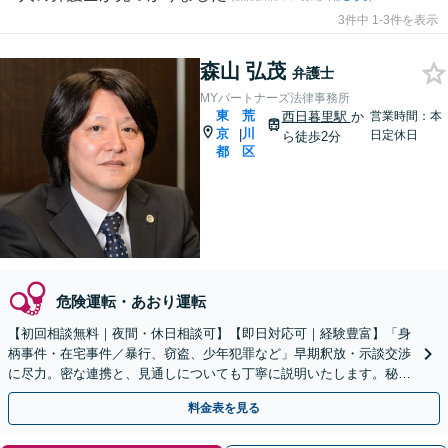
3件中 1-3件を表示
森山 弘茂
弁護士
MYパートナーズ法律事務所
東
荒
西日暮里駅
か
営業時間：本
京
川
|
日定休日
ら徒歩2分
都
区
危険運転・あおり運転
【初回相談無料｜夜間・休日相談可】【即日対応可｜経験豊富】「身
柄事件・在宅事件／暴行、窃盗、少年犯罪など」早期釈放・示談交渉
に尽力。密な連携と、見通しについても丁寧に説明いたします。秘密
厳守。早めにご連絡ください【西日暮里駅2分】
料金表を見る