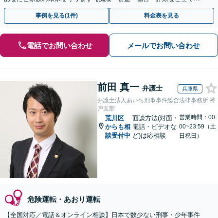
刑事事件に対応しております】【English OK】
事例を見る(1件)
料金表を見る
電話でお問い合わせ
メールでお問い合わせ
前田 真一
弁護士
兵庫県
弁護士法人あいち刑事事件総合法律事務所 神
戸支部
営業時間：00:
荒川区
面談方法(対面・
からも相
電話・ビデオな
00~23:59（土
談受付中
ど)は応相談
日祝日）
危険運転・あおり運転
【全国対応／電話＆オンライン相談】日本で数少ない刑事・少年事件