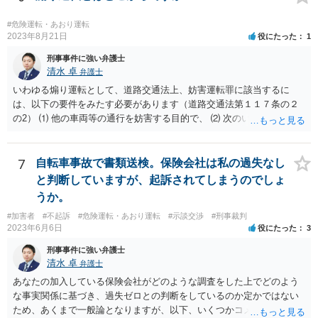
#危険運転・あおり運転
2023年8月21日
役にたった
1
刑事事件に強い弁護士
清水 卓
弁護士
いわゆる煽り運転として、道路交通法上、妨害運転罪に該当するに
は、以下の要件をみたす必要があります（道路交通法第１１７条の２
の2） ⑴ 他の車両等の通行を妨害する目的で、 ⑵ 次のいずれかに掲
げる行為であつて、当該他の車両等に道路における交通の危険を生じ
させるおそれのある方法によるものをした者 ①通行区分違反（対向車
線にはみ出す） ②急ブレーキの禁止違反 ③車間距離不保持等 ④進路
7
自転車事故で書類送検。保険会社は私の過失なし
変更禁止違反 ⑤追越し方法違反（危険な追い越し） ⑥減光等義務違反
と判断していますが、起訴されてしまうのでしょ
（執ようなパッシング） ⑦警音器使用制限違反 ⑧安全運転義務違反
うか。
（幅寄せや蛇行運転） ⑨高速道路での低速走行（最低速度違反） ⑩高
#加害者
#不起訴
#危険運転・あおり運転
#示談交渉
#刑事裁判
速道路での駐停車違反 ＞たとえば、トラブルになった相手を車で追い
2023年6月6日
役にたった
3
かけた場合これは煽り運転にはいりますか？ → ケースによるかと思い
ますが、例えば、カッとなり、腹いせに上記の①〜⑩に該当する危険
刑事事件に強い弁護士
な運転をすると、妨害運転罪に問われるおそれがあります。 なお、
清水 卓
弁護士
相手車両の車種やナンバー等を把握し、警察等に通報する目的で相手
あなたの加入している保険会社がどのような調査をした上でどのよう
車両を追跡すること等の場合もあるかもしれませんが、無理をすると
な事実関係に基づき、過失ゼロとの判断をしているのか定かではない
妨害運転罪や他の道交法違反に問われたり、事故を起こしたりしてし
ため、あくまで一般論となりますが、以下、いくつかコメントしま
まう可能性もありますので、無茶な私的追跡は控えるべきでしょう。