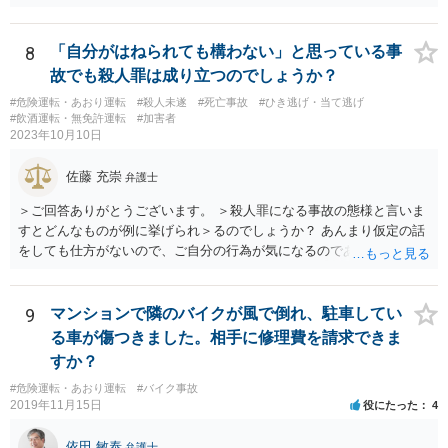
す。 •保険会社側の支払意向の有無のみで起訴されるか否かが決まる訳
ではありません。 保険会社の見解が捜査機関側から見ても妥当なので
あれば、保険会社側が支払をしていない状況でも不起訴となることは
8
「自分がはねられても構わない」と思っている事
あり得ます •ただし、保険会社側の認識は、必ずしも捜査機関側の捜査
故でも殺人罪は成り立つのでしょうか？
結果に基づく認識と一致しないことがあり得ます。検察側が不起訴判
#危険運転・あおり運転
#殺人未遂
#死亡事故
#ひき逃げ・当て逃げ
断をする上で示談成立や被害賠償を重視しているようであれば、捜査
#飲酒運転・無免許運転
#加害者
機関側の意向を伝える等して、保険会社に再考を求める必要が出てく
2023年10月10日
る可能性もあります。 •送致罪名が重過失傷害ということは、警察段階
では、あなたの方に重過失があると考えていたことになるため、検察
佐藤 充崇
弁護士
段階でも同様の認識なのかは注意を払っておく必要があるかと思いま
す。 •あなたとしては、保険会社側の調査結果や認識の根拠資料の提供
＞ご回答ありがとうございます。 ＞殺人罪になる事故の態様と言いま
を保険会社側に求める等して、検察側にしっかりと説明できるように
すとどんなものが例に挙げられ＞るのでしょうか？ あんまり仮定の話
しておきたいところです。場合によっては、あなた側の見解を適切に
をしても仕方がないので、ご自分の行為が気になるのであれば、何を
まとめた意見書等を検察側に提出し、不起訴を求めることも考えられ
して、どう人を死なせてしまったかもしれないのか書いて質問をする
ます（これらのことを自分で行うことが難しい場合には、お住まいの
か、直接弁護士に相談に行くかしたほうがいいと思います。 殺人罪に
地域等の弁護士に依頼し、弁護活動を行ってもらうことも考えられま
なりうる事故の態様だと、自転車が改造自転車か何かで時速１００キ
9
マンションで隣のバイクが風で倒れ、駐車してい
す）。 •あなだが加入している保険会社に弁護士費用特約が付いている
ロや１５０キロくらい出していれば殺人罪の実行行為性は認められる
る車が傷つきました。相手に修理費を請求できま
か確認しておきましょう。 •仮に刑事事件で不起訴になったとしても、
と思いますので、殺人罪が成立しえますが・・・ 思いつく限りの例を
すか？
保険会社があくまで過失ゼロを主張し、何らの賠償もなされない場
全て挙げるのは不可能ではあります。 ＞私は決して人を殺そうと思っ
合、今回の事故の相手からあなたに対し、民事で損害賠償請求訴訟の
#危険運転・あおり運転
#バイク事故
て危険な運転をしたわけではありま＞せん。 殺人罪の故意は、「自分
2019年11月15日
役にたった
4
提起がなされる可能性があります。そのときには、民事事件の対応を
の危険な運転で誰か人が死んでも構わない」くらいで成立します。そ
弁護士に相談•依頼する必要が出てくるかもしれません。 •いずれにし
して自分でそう思っていなくても、客観的に人が死んでもおかしくな
依田 敏泰
弁護士