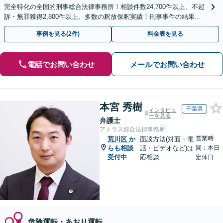
完全特化の全国的刑事総合法律事務所！相談件数24,700件以上、不起
訴・無罪獲得2,800件以上、多数の釈放保釈実績！刑事事件の結果は
弁護士の腕次第で変わります【初回相談無料】
事例を見る(2件)
料金表を見る
電話でお問い合わせ
メールでお問い合わせ
本宮 秀樹
千葉県
インタビュ
ーを見る
弁護士
アトラス綜合法律事務所
営業時
荒川区
か
面談方法(対面・電
らも相談
話・ビデオなど)は
間：本日
受付中
応相談
定休日
危険運転・あおり運転