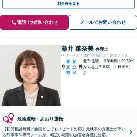
料金表を見る
電話でお問い合わせ
メールでお問い合わせ
藤井 菜奈美
弁護士
ベリーベスト法律事務所 北千住オフィス
北千住駅
営業時間：09:30~1
東
足
8:00（土日祝日）
京
立
から徒歩7
|
都
区
分
危険運転・あおり運転
【初回相談無料／全国どこでもスピード対応】元検事の弁護士が率い
る刑事事件専門チームが、幅広い犯罪の加害者弁護に対応。