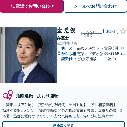
電話でお問い合わせ
メールでお問い合わせ
金 浩俊
東京都
インタビュー
を見る
弁護士
金法律事務所
営業時間：00:
荒川区
面談方法(対面・
からも相
電話・ビデオな
00~23:59（土
談受付中
ど)は応相談
日祝日）
危険運転・あおり運転
【関東エリア対応】【電話受付24時間・土日対応】【初回相談無料】
痴漢や盗撮、パパ活、援助交際などのご相談実績も豊富。最寄りの警
察署へ迅速に駆けつけます。不安な気持ちに寄り添い誠心誠意サポー
ト！示談交渉のノウハウが豊富「被害者さまの相談OK」
料金表を見る