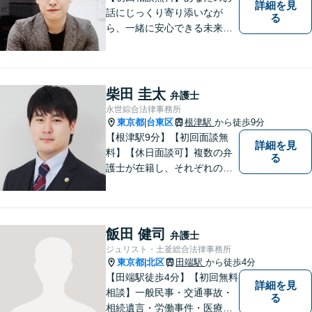
詳細を見
話にじっくり寄り添いなが
る
ら、一緒に安心できる未来を
目指します。どんなに小さな
お悩みでも気軽にご相談いた
だける「安心して頼れる弁護
士」を目指しています。休日
柴田 圭太
弁護士
や夜間相談も柔軟に対応【根
永世綜合法律事務所
津駅9分】
東京都
台東区
根津駅
から徒歩9分
|
【根津駅9分】【初回面談無
詳細を見
料】【休日面談可】複数の弁
る
護士が在籍し、それぞれの知
見と経験を活かして、多様な
課題に取り組んでいます。 士
業や政治関係者との連携によ
り、柔軟かつ現実的な対応を
飯田 健司
弁護士
可能にしています。
ジュリスト・土釜総合法律事務所
東京都
北区
田端駅
から徒歩4分
|
【田端駅徒歩4分】【初回無料
詳細を見
相談】一般民事・交通事故・
る
相続遺言・労働事件・医療問