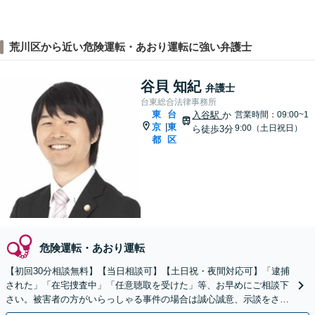
荒川区から近い危険運転・あおり運転に強い弁護士
谷貝 知紀
弁護士
台東総合法律事務所
東
台
入谷駅
か
営業時間：09:00~1
京
東
|
9:00（土日祝日）
ら徒歩3分
都
区
危険運転・あおり運転
【初回30分相談無料】【当日相談可】【土日祝・夜間対応可】「逮捕
された」「在宅捜査中」「任意聴取を受けた」等、お早めにご相談下
さい。被害者の方がいらっしゃる事件の場合は誠心誠意、示談をさせ
ていただきます。被害者の方の代理人も承っております。