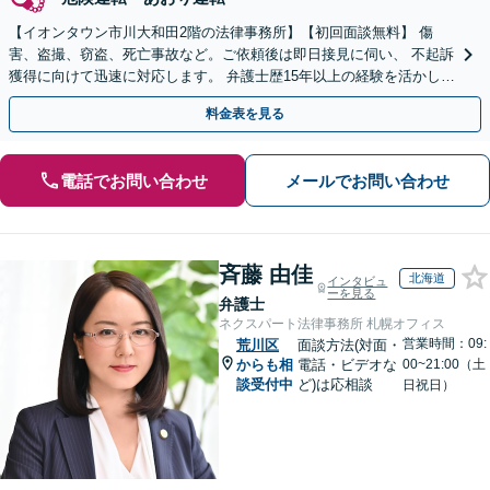
【イオンタウン市川大和田2階の法律事務所】【初回面談無料】 傷
害、盗撮、窃盗、死亡事故など。ご依頼後は即日接見に伺い、 不起訴
獲得に向けて迅速に対応します。 弁護士歴15年以上の経験を活かし、
最善の結果を模索します。【電話相談可】
料金表を見る
電話でお問い合わせ
メールでお問い合わせ
斉藤 由佳
北海道
インタビュ
ーを見る
弁護士
ネクスパート法律事務所 札幌オフィス
営業時間：09:
荒川区
面談方法(対面・
からも相
電話・ビデオな
00~21:00（土
談受付中
ど)は応相談
日祝日）