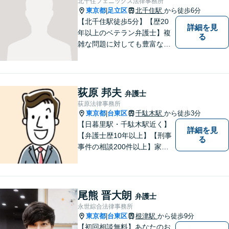
北千住フェニックス法律事務所
も、お気軽にご相談くださ
東京都
足立区
北千住駅
から徒歩6分
|
い。
【北千住駅徒歩5分】【歴20
詳細を見
年以上のベテラン弁護士】複
る
雑な問題に対しても豊富な経
験から実現性の高い提案が可
能です。都心で弁護士をお探
しであればお気軽にご相談く
ださい。依頼者様の声を大切
荻原 邦夫
弁護士
にし、適切に対処して参りま
荻原法律事務所
す。
東京都
台東区
千駄木駅
から徒歩3分
|
【日暮里駅・千駄木駅近く】
詳細を見
【弁護士歴10年以上】【刑事
る
事件の相談200件以上】家族
が逮捕された、逮捕されそう
な場合はすぐにご連絡を！ス
トーカーやDVなど男女関係の
トラブルにも対応。明瞭な弁
尾熊 晋大朗
弁護士
護士費用で安心のサポート
永世綜合法律事務所
を。【休日・夜間相談可能】
東京都
台東区
根津駅
から徒歩9分
|
【初回相談無料】あなたのお