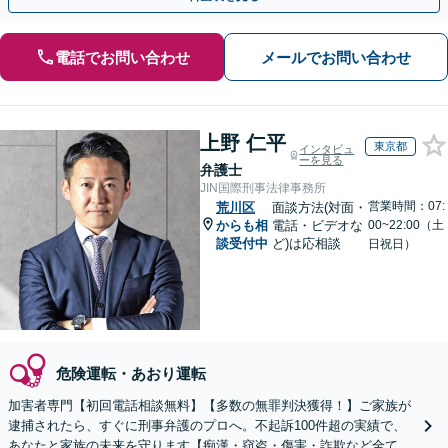
電話でお問い合わせ
メールでお問い合わせ
上野 仁平
東京都
インタビュ
ーを見る
弁護士
JIN国際刑事法律事務所
営業時間：07:
荒川区
面談方法(対面・
からも相
電話・ビデオな
00~22:00（土
談受付中
ど)は応相談
日祝日）
危険運転・あおり運転
加害者専門【初回電話相談無料】【多数の無罪判決獲得！】ご家族が
逮捕されたら、すぐに刑事弁護のプロへ。不起訴100件超の実績で、
あなたと家族の未来を守ります【痴漢・窃盗・傷害・詐欺など全ての