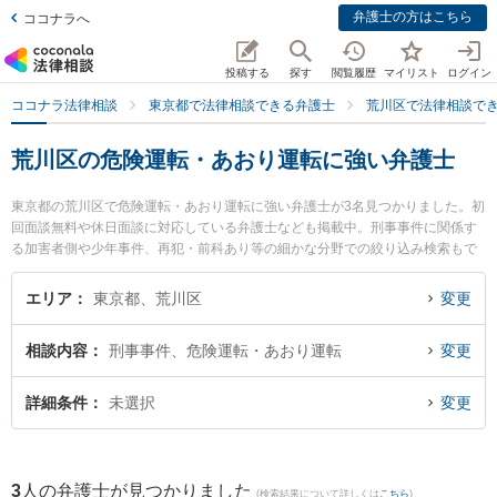
弁護士の方はこちら
ココナラへ
投稿する
探す
閲覧履歴
マイリスト
ログイン
ココナラ法律相談
東京都で法律相談できる弁護士
荒川区で法律相談で
荒川区の危険運転・あおり運転に強い弁護士
東京都の荒川区で危険運転・あおり運転に強い弁護士が3名見つかりました。初
回面談無料や休日面談に対応している弁護士なども掲載中。刑事事件に関係す
る加害者側や少年事件、再犯・前科あり等の細かな分野での絞り込み検索もで
き便利です。特にMYパートナーズ法律事務所の森山 弘茂弁護士やMYパートナ
ーズ法律事務所の吉成 安友弁護士、あやめ法律事務所の足立 東子弁護士のプロ
エリア
東京都、荒川区
変更
フィール情報や弁護士費用、強みなどが注目されています。『荒川区で土日や
夜間に発生した危険運転・あおり運転のトラブルを今すぐに弁護士に相談した
相談内容
刑事事件、危険運転・あおり運転
変更
い』『危険運転・あおり運転のトラブル解決の実績豊富な近くの弁護士を検索
したい』『初回相談無料で危険運転・あおり運転を法律相談できる荒川区内の
弁護士に相談予約したい』などでお困りの相談者さんにおすすめです。
詳細条件
未選択
変更
3
人の弁護士が見つかりました
(検索結果について詳しくは
こちら
)