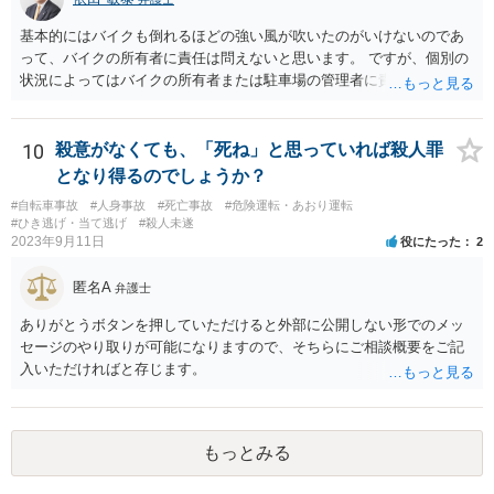
ても、この掲示板の守備範囲を超えているご相談と思われますので、
い危険行為を、危険だと知っていてやると故意は認められてしまう可
ご心配であれば、お住まいの地域等の弁護士に直接アポをとり、相談
能性が高いです。人を殺そうという意欲までは不要です。
基本的にはバイクも倒れるほどの強い風が吹いたのがいけないのであ
なさってみることをご検討下さい。
って、バイクの所有者に責任は問えないと思います。 ですが、個別の
状況によってはバイクの所有者または駐車場の管理者に責任を問うこ
とができる場合もあるかと思います。 例えばその倒れたバイクが本
来、バイクを止めるべき場所に止められていなかった場合です。バイ
クが風にあおられて車に倒れ込んでくるようであれば、車とバイクの
10
殺意がなくても、「死ね」と思っていれば殺人罪
止まっていた位置はあまり離れていなかったと思われ、車に乗り降り
となり得るのでしょうか？
するためにも支障がある程度にしか離れていなかったものと思われま
#自転車事故
#人身事故
#死亡事故
#危険運転・あおり運転
す。そもそもそのような車の乗り降りに支障が生ずるような位置にバ
#ひき逃げ・当て逃げ
#殺人未遂
イクが止めるべき場所になっていたのでしょうか。バイクを止めるべ
2023年9月11日
役にたった
2
き場所でないのにバイク所有者が止めていたならばバイクの所有者に
責任を問える余地があると思います。 また、バイクが止まっていた場
匿名A
弁護士
所は指定された場所であり、バイクが止められていたことに問題がな
いのだとしたらバイクの所有者に責任は問えませんが、駐車場の配
ありがとうボタンを押していただけると外部に公開しない形でのメッ
置、レイアウトを設計した者に責任があるともいえ、このような接触
セージのやり取りが可能になりますので、そちらにご相談概要をご記
を引き起こしかねない状況の配置のままに放置をしていた駐車場管理
入いただければと存じます。
者に責任を問える可能性もあります。 ともあれ単純な問題ではないと
いうことです。
もっとみる