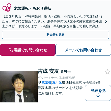
危険運転・あおり運転
【全国13拠点／24時間受付】痴漢・盗撮・不同意わいせつで逮捕され
たら、すぐにご相談ください。刑事事件の示談交渉の経験豊富な弁護
士がスピード対応します！不起訴・早期釈放を目指して粘りの弁護活
動を行います。
料金表を見る
電話でお問い合わせ
メールでお問い合わせ
吉成 安友
弁護士
MYパートナーズ法律事務所
東京都
荒川区
西日暮里駅
から徒歩2分
|
最高水準のサービスを依頼者
詳細を見
にお届けします。
る