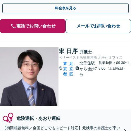
料金表を見る
電話でお問い合わせ
メールでお問い合わせ
宋 日序
弁護士
ベリーベスト法律事務所 北千住オフィス
北千住駅
営業時間：09:30~1
東
足
8:00（土日祝日）
京
立
から徒歩7
|
都
区
分
危険運転・あおり運転
【初回相談無料／全国どこでもスピード対応】元検事の弁護士が率い