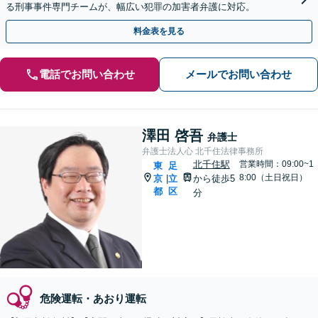
る刑事事件専門チームが、幅広い犯罪の加害者弁護に対応。
料金表を見る
電話でお問い合わせ
メールでお問い合わせ
澤田 啓吾
弁護士
弁護士法人心 北千住法律事務所
北千住駅
営業時間：09:00~1
東
足
8:00（土日祝日）
京
立
から徒歩5
|
都
区
分
危険運転・あおり運転