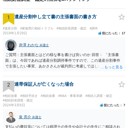
1
遺産分割申し立て書の主張書面の書き方
#遺産分割
#家族間の相続トラブル
#相続財産調査・鑑定
#調停
2019年1月29日
役にたった
17
井澤 わかな
弁護士
ご質問：主張書面とはどの様な事を書けば良いのか 回答： 「主張書
面」は、今回であれば遺産分割調停事件ですので、この遺産分割事件
で主張したい事実、あかささんが裁判所に考慮してほしいと思う、亡
くなった方・あかささん・お姉さん間の事情などを記入することにな
ります。 もし、主張したい事実や考慮してほしい事情に関連して
資料を持っているようであれば、主張書面とは別で提出できます。も
2
連帯保証人が亡くなった場合
し、お姉さんに見られたくないような資料がある場合、「非開示の希
望に関する申出書」と共に提出することも考えられます。 ご質問：書
#相続放棄
#相続手続き
#相続放棄
#M&A・事業承継
#相続人調査・確定
いた方が良い事と書かない方が良い事 回答： お姉さんが申立書の「申
#相続財産調査・鑑定
2024年3月6日
役にたった
7
立ての趣旨」のところに書いている遺産の分け方に対して意見があれ
ば、まずそれを書くとよいです。 次に「申立ての理由」のところに、
泉 亮介
なぜ調停を申し立てたのか(例えば、あかささんと話合いが出来ない／
弁護士
決裂した、など)や亡くなった方・あかささん・お姉さん間の事情やい
支払いの費目等については税理士の先生や会計士の先生にご相談され