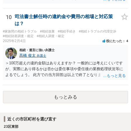
人であり、相続人本人であることなどを証明すれば、口座の有無や残
高は教えてくれると思います。 自分ではよくわからないということ
であれば、弁護士に相談し依頼されたら良いと思います。
10
司法書士解任時の違約金や費用の相場と対応策
は？
#家族間の相続トラブル
#相続放棄
#相続手続き
#相続トラブルの代理交渉
#相続財産調査・鑑定
#相続人調査・確定
2025年2月4日
役にたった
4
相続・遺言に強い弁護士
髙橋 俊太
弁護士
＞100万超えの違約金額はありえますか？ 一般的には考えにくいです
が、実際にあり得るかは否かは委任事項や委任後の業務処理状況等に
よるでしょう。 此方での当方回答は以上で終了となりますが、参考に
なりましたら幸いです。
もっとみる
近くの市区町村を選び直す
23区東部