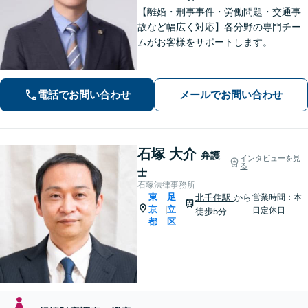
【離婚・刑事事件・労働問題・交通事
故など幅広く対応】各分野の専門チー
ムがお客様をサポートします。
電話でお問い合わせ
メールでお問い合わせ
石塚 大介
弁護
インタビューを見
る
士
石塚法律事務所
東
足
北千住駅
から
営業時間：本
京
立
|
日定休日
徒歩5分
都
区