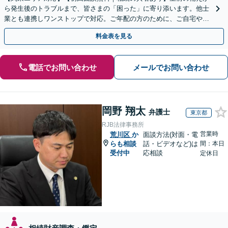
ら発生後のトラブルまで、皆さまの「困った」に寄り添います。他士
業とも連携しワンストップで対応。ご年配の方のために、ご自宅やご
近所への出張相談も実施【秘密厳守｜休日・夜間相談可】
料金表を見る
電話でお問い合わせ
メールでお問い合わせ
岡野 翔太
弁護士
東京都
RJB法律事務所
営業時
荒川区
か
面談方法(対面・電
らも相談
話・ビデオなど)は
間：本日
受付中
応相談
定休日