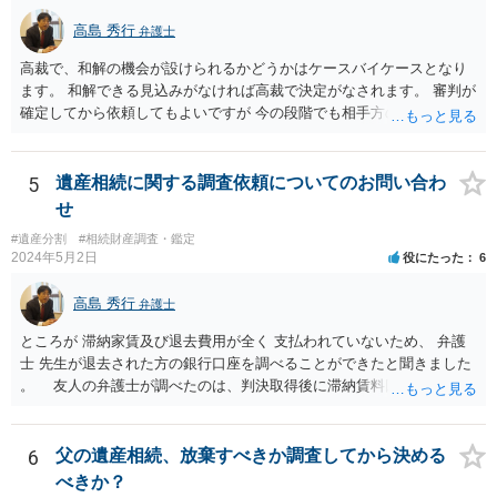
すが、現代では、各々が自由に価格設定をしていますので、特に相場
高島 秀行
弁護士
はお示しできません。ただし、かつて日本弁護士連合会が設けていた
報酬基準を踏まえて価格設定している弁護士は一定数いると思います
高裁で、和解の機会が設けられるかどうかはケースバイケースとなり
ので、それが一応の目安となるでしょう。
ます。 和解できる見込みがなければ高裁で決定がなされます。 審判が
確定してから依頼してもよいですが 今の段階でも相手方の連絡が迷惑
であれば 弁護士に依頼してもよいと思います。
5
遺産相続に関する調査依頼についてのお問い合わ
せ
#遺産分割
#相続財産調査・鑑定
2024年5月2日
役にたった
6
高島 秀行
弁護士
ところが 滞納家賃及び退去費用が全く 支払われていないため、 弁護
士 先生が退去された方の銀行口座を調べることができたと聞きました
。 友人の弁護士が調べたのは、判決取得後に滞納賃料回収のため
に、預金の有無及び残高の開示を求めたもので 判決を取るために、
預金の入出金履歴を調べたわけではありません。 残念ながら、事案
や目的も異なりますし、開示の内容も異なります。
6
父の遺産相続、放棄すべきか調査してから決める
べきか？