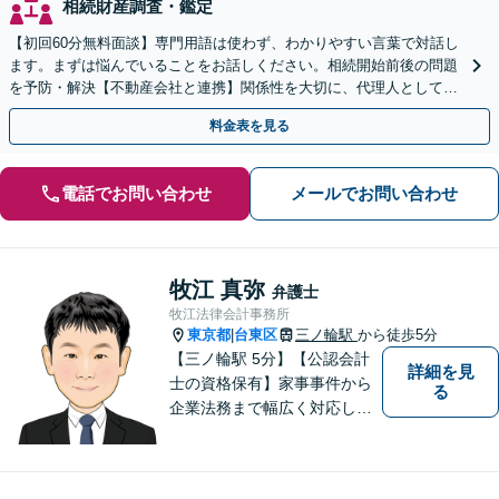
相続財産調査・鑑定
【初回60分無料面談】専門用語は使わず、わかりやすい言葉で対話し
ます。まずは悩んでいることをお話しください。相続開始前後の問題
を予防・解決【不動産会社と連携】関係性を大切に、代理人としてあ
なたの利益を守ります【カード利用可】【北千住駅5分】
料金表を見る
電話でお問い合わせ
メールでお問い合わせ
牧江 真弥
弁護士
牧江法律会計事務所
東京都
台東区
三ノ輪駅
から徒歩5分
|
【三ノ輪駅 5分】【公認会計
詳細を見
士の資格保有】家事事件から
る
企業法務まで幅広く対応して
います。弁護士資格の他に公
認会計士の資格も取得してい
るため、財務・法務の両側面