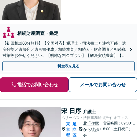
相続財産調査・鑑定
【初回相談60分無料】【全国対応】税理士・司法書士と連携可能！遺
産分割／遺留分／遺言書作成／相続放棄／相続人・財産調査／相続税
対策等お任せください。【明瞭な料金プラン】【解決実績豊富】【電
話相談可】
料金表を見る
電話でお問い合わせ
メールでお問い合わせ
宋 日序
弁護士
ベリーベスト法律事務所 北千住オフィス
北千住駅
営業時間：09:30~1
東
足
8:00（土日祝日）
京
立
から徒歩7
|
都
区
分