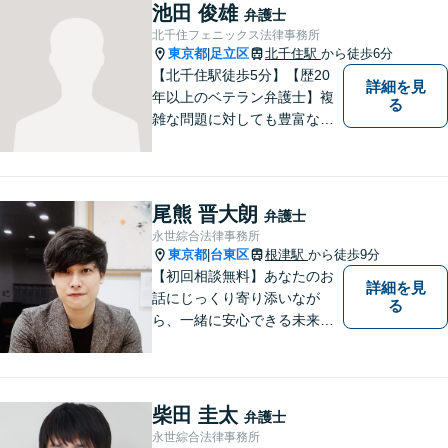
からサポート可能です。まず
池田 俊雄
弁護士
は話を聞いてみたいという方
北千住フェニックス法律事務所
も、お気軽にご相談くださ
東京都
足立区
北千住駅
から徒歩6分
|
い。
【北千住駅徒歩5分】【歴20
詳細を見
年以上のベテラン弁護士】複
る
雑な問題に対しても豊富な経
験から実現性の高い提案が可
能です。都心で弁護士をお探
しであればお気軽にご相談く
ださい。依頼者様の声を大切
尾熊 晋大朗
弁護士
にし、適切に対処して参りま
永世綜合法律事務所
す。
東京都
台東区
根津駅
から徒歩9分
|
【初回相談無料】あなたのお
詳細を見
話にじっくり寄り添いなが
る
ら、一緒に安心できる未来を
目指します。どんなに小さな
お悩みでも気軽にご相談いた
だける「安心して頼れる弁護
士」を目指しています。休日
柴田 圭太
弁護士
や夜間相談も柔軟に対応【根
永世綜合法律事務所