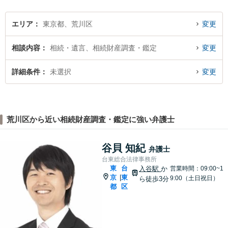
る方はぜひご相談ください。
エリア
東京都、荒川区
変更
相談内容
相続・遺言、相続財産調査・鑑定
変更
詳細条件
未選択
変更
荒川区から近い相続財産調査・鑑定に強い弁護士
谷貝 知紀
弁護士
台東総合法律事務所
東
台
入谷駅
か
営業時間：09:00~1
京
東
|
9:00（土日祝日）
ら徒歩3分
都
区