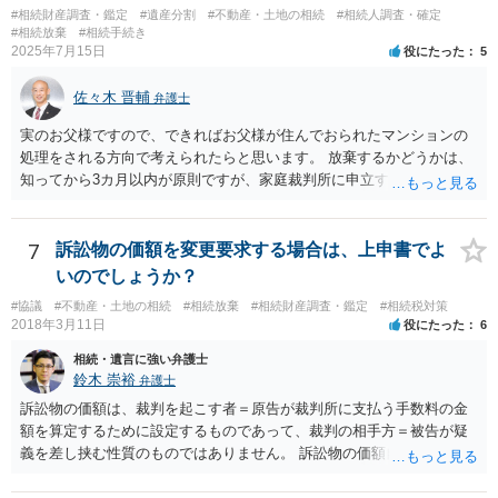
#相続財産調査・鑑定
#遺産分割
#不動産・土地の相続
#相続人調査・確定
#相続放棄
#相続手続き
2025年7月15日
役にたった
5
佐々木 晋輔
弁護士
実のお父様ですので、できればお父様が住んでおられたマンションの
処理をされる方向で考えられたらと思います。 放棄するかどうかは、
知ってから3カ月以内が原則ですが、家庭裁判所に申立すれば3カ月の
期間を伸長することができます。 その間に、財産の状況を調査して、
放棄するかどうか決めることができます。 銀行やサラ金が数年も放置
することはありませんので、数年後に借金が発見される可能性はほぼ
7
訴訟物の価額を変更要求する場合は、上申書でよ
ありません。 なお、私が扱った相続放棄を検討していた案件で、期間
いのでしょうか？
伸長して調査したところ、サラ金に対する過払金など相当な財産が見
#協議
#不動産・土地の相続
#相続放棄
#相続財産調査・鑑定
#相続税対策
つかったため相続したという事例がありました。
2018年3月11日
役にたった
6
相続・遺言に強い弁護士
鈴木 崇裕
弁護士
訴訟物の価額は、裁判を起こす者＝原告が裁判所に支払う手数料の金
額を算定するために設定するものであって、裁判の相手方＝被告が疑
義を差し挟む性質のものではありません。 訴訟物の価額自体が裁判の
目的（審理の対象）となることもありませんので、上申書や証拠を出
したとしても、変更されることはありません。