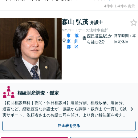
4件中 1-4件を表示
森山 弘茂
弁護士
MYパートナーズ法律事務所
東
荒
西日暮里駅
か
営業時間：本
京
川
|
日定休日
ら徒歩2分
都
区
相続財産調査・鑑定
【初回相談無料｜夜間・休日相談可】遺産分割、相続放棄、遺留分、
遺言など。経験豊富な弁護士が「協議から調停・裁判まで一貫して誠
実サポート」依頼者さまのお話に耳を傾け、より良い解決策を考えま
す。【西日暮里駅2分】
料金表を見る