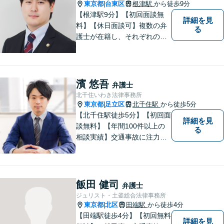
津駅9分】
東京都
台東区
根津駅
から徒歩9分
|
【根津駅9分】【初回面談無
詳細を見
料】【休日面談可】複数の弁
る
護士が在籍し、それぞれの知
見と経験を活かして、多様な
課題に取り組んでいます。 士
業や政治関係者との連携によ
り、柔軟かつ現実的な対応を
濱 悠吾
弁護士
可能にしています。
北千住いわき法律事務所
東京都
足立区
北千住駅
から徒歩5分
|
【北千住駅徒歩5分】【初回面
詳細を見
談無料】【年間100件以上の
る
相談実績】交通事故に注力し
ています。事故に遭ったらす
ぐにご連絡ください。相続事
件にも対応可能。【当日／夜
間／休日対応可能】新たな生
飯田 健司
弁護士
活へと導けるよう、尽力しま
ジュリスト・土釜総合法律事務所
す。
東京都
北区
田端駅
から徒歩4分
|
【田端駅徒歩4分】【初回無料
詳細を見