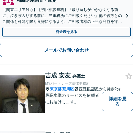
相続財産調査・鑑定
【関東エリア対応】【初回相談無料】「取り返しがつかなくなる前
に、泣き寝入りする前に、当事務所にご相談ください」他の親族との
ご関係も可能な限り良好になるよう、ご相談者様の正当な利益を守り
つつ、双方が納得できる着地点を探ります。
料金表を見る
メールでお問い合わせ
吉成 安友
弁護士
MYパートナーズ法律事務所
東京都
荒川区
西日暮里駅
から徒歩2分
|
最高水準のサービスを依頼者
詳細を見
にお届けします。
る