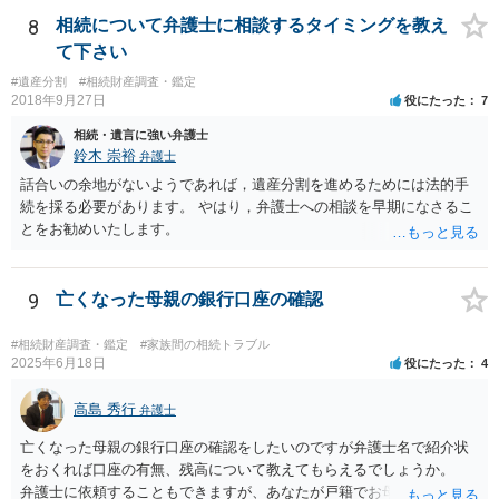
8
相続について弁護士に相談するタイミングを教え
て下さい
#遺産分割
#相続財産調査・鑑定
2018年9月27日
役にたった
7
相続・遺言に強い弁護士
鈴木 崇裕
弁護士
話合いの余地がないようであれば，遺産分割を進めるためには法的手
続を採る必要があります。 やはり，弁護士への相談を早期になさるこ
とをお勧めいたします。
9
亡くなった母親の銀行口座の確認
#相続財産調査・鑑定
#家族間の相続トラブル
2025年6月18日
役にたった
4
高島 秀行
弁護士
亡くなった母親の銀行口座の確認をしたいのですが弁護士名で紹介状
をおくれば口座の有無、残高について教えてもらえるでしょうか。
弁護士に依頼することもできますが、あなたが戸籍でお母さんの相続