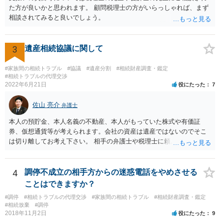
きさつなどが書かれていると思うので、あかささんから見てそれは違
た方が良いかと思われます。 顧問税理士の方がいらっしゃれば、まず
うと感じるところは、どのように違うのか、など書くとよいです。 そ
相談されてみると良いでしょう。
の他、お姉さんの申立書には書かれていないけど、どのように遺産を
分けるかを決めるについてあかささんが重要だと考える事情があれば
(例えば、○○のときにお姉さんは亡くなった方からお金を援助してもら
3
遺産相続協議に関して
った等)、それも書くとよいです。 書かない方が良いと思うことは、遺
産分割に関係ない(と思われる)いきさつを沢山盛り込むことだと考えま
#家族間の相続トラブル
#協議
#遺産分割
#相続財産調査・鑑定
す(あくまで遺産分割に関係することに留める方が、裁判所や調停委員
#相続トラブルの代理交渉
の方に事情を理解してもらいやすいと思います)。
2022年6月21日
役にたった
7
佐山 亮介
弁護士
本人の預貯金、本人名義の不動産、本人がもっていた株式や有価証
券、仮想通貨等が考えられます。会社の資産は遺産ではないのでそこ
は切り離してお考え下さい。 相手の弁護士や税理士に頼んでも守秘義
務を理由に断られる可能性が高いです。 資料は調停を起こしてから任
意に開示を求め、応じなければ「調査嘱託」という手続きを使って銀
行等に照会をかけることになるでしょう。 不動産は、相続登記が済ん
4
調停不成立の相手方からの迷惑電話をやめさせる
でいなければ市役所ないし区役所に、お子様と義父様のつながりがわ
ことはできますか？
かる戸籍一式を揃えてもちこみ、「名寄せ」という手続きをすると、
#調停
#相続トラブルの代理交渉
#家族間の相続トラブル
#相続財産調査・鑑定
分かると思います。遺産分割協議書の偽造等により既に相続登記され
#相続放棄
#調停
てしまっている場合は、住所などに当たりをつけて登記名義を調べて
2018年11月2日
役にたった
9
探すことになるでしょう。 代理人弁護士を立てられるのはおすすめで