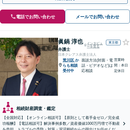
電話でお問い合わせ
メールでお問い合わせ
眞鍋 淳也
東京都
インタビュ
ーを見る
弁護士
日本クレアス弁護士法人
営業時
荒川区
か
面談方法(対面・電
らも相談
話・ビデオなど)は
間：本日
受付中
応相談
定休日
相続財産調査・鑑定
【全国対応】【オンライン相談可】【原則として着手金ゼロ／完全成
功報酬】【電話相談可】解決事例多数／資産価値1000万円増で不動産
を売却。トラブルの予防・対策・泥沼相続からの脱出はお任せくださ