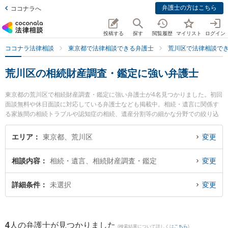
弁護士の方はこちら
ココナラへ
投稿する
探す
閲覧履歴
マイリスト
ログイン
ココナラ法律相談
東京都で法律相談できる弁護士
荒川区で法律相談で
荒川区の相続財産調査・鑑定に強い弁護士
東京都の荒川区で相続財産調査・鑑定に強い弁護士が4名見つかりました。初回
面談無料や休日面談に対応している弁護士なども掲載中。相続・遺言に関係す
る家族間の相続トラブルや認知症の相続、遺産分割等の細かな分野での絞り込
み検索もでき便利です。特にMYパートナーズ法律事務所の森山 弘茂弁護士やM
Yパートナーズ法律事務所の吉成 安友弁護士、日暮里中央法律会計事務所の三
エリア
東京都、荒川区
変更
上 貴規弁護士のプロフィール情報や弁護士費用、強みなどが注目されていま
す。『荒川区で土日や夜間に発生した相続財産調査・鑑定のトラブルを今すぐ
相談内容
相続・遺言、相続財産調査・鑑定
変更
に弁護士に相談したい』『相続財産調査・鑑定のトラブル解決の実績豊富な近
くの弁護士を検索したい』『初回相談無料で相続財産調査・鑑定を法律相談で
きる荒川区内の弁護士に相談予約したい』などでお困りの相談者さんにおすす
詳細条件
未選択
変更
めです。
4
人の弁護士が見つかりました
(検索結果について詳しくは
こちら
)