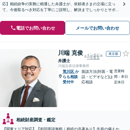
応】相続紛争の実務に精通した弁護士が、依頼者さまの立場に立っ
て、今後取るべき対応を丁寧にご説明し、解決までしっかりとサポー
トいたします。お気軽にご相談ください。【WEB面談可】
電話でお問い合わせ
メールでお問い合わせ
川端 克俊
東京都
インタビュ
ーを見る
弁護士
川端吉原法律事務所
営業時
荒川区
か
面談方法(対面・電
らも相談
話・ビデオなど)は
間：本日
受付中
応相談
定休日
相続財産調査・鑑定
【関東エリア対応】【初回面談無料｜相続の共著あり】生前の備えか