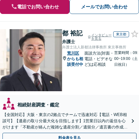
電話でお問い合わせ
メールでお問い合わせ
都 裕記
東京都
インタビュー
を見る
弁護士
弁護士法人新都法律事務所 東京事務所
営業時間：09:
荒川区
面談方法(対面・
からも相
電話・ビデオな
00~19:00（土
談受付中
ど)は応相談
日祝日）
相続財産調査・鑑定
【全国対応】大阪・東京の2拠点でチームで迅速対応【電話・WEB相
談可】【遺産の取り分最大化を目指します】1営業日以内の返信を心
がけます「不動産が絡んだ複雑な遺産分割／遺留分／遺言書の作成・
執行／事業承継など、お任せください」【休日相談あり】
料金表を見る