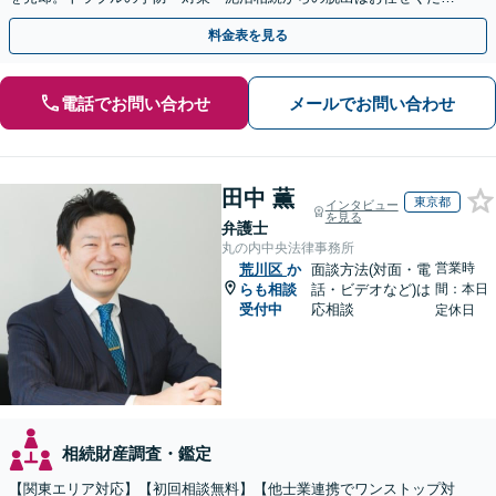
い！法律と税務を一体的に対応します
料金表を見る
電話でお問い合わせ
メールでお問い合わせ
田中 薫
東京都
インタビュー
を見る
弁護士
丸の内中央法律事務所
営業時
荒川区
か
面談方法(対面・電
らも相談
話・ビデオなど)は
間：本日
受付中
応相談
定休日
相続財産調査・鑑定
【関東エリア対応】【初回相談無料】【他士業連携でワンストップ対