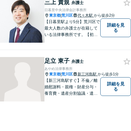
三上 貴規
弁護士
日暮里中央法律会計事務所
東京都
荒川区
代々木駅
から徒歩2分
|
【日暮里駅より5分】荒川区で
詳細を見
最大人数の弁護士が在籍して
る
いる法律事務所です。【初回
相談無料】遺産相続問題に注
力しております。
足立 東子
弁護士
あやめ法律事務所
東京都
荒川区
新三河島駅
から徒歩1分
|
【新三河島駅すぐ】不倫／離
詳細を見
婚慰謝料・親権・財産分与・
る
養育費・遺産分割協議・遺言
書作成・不動産・建築問題等
はお任せください。荒川区出
身、地元密着型の女性弁護士
が丁寧に対応します。弁護士
は敷居が高いと感じておられ