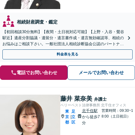
相続財産調査・鑑定
【初回相談30分無料】【夜間・土日祝対応可能】【上野・入谷・鶯谷
駅近】遺産分割協議・遺留分・遺言書作成・遺言無効確認等、相続の
お悩みはご相談下さい。一般社団法人相続診断協会公認のパートナー
事務所として、他士業と連携し適切な解決を図ります。
料金表を見る
電話でお問い合わせ
メールでお問い合わせ
藤井 菜奈美
弁護士
ベリーベスト法律事務所 北千住オフィス
北千住駅
営業時間：09:30~1
東
足
8:00（土日祝日）
京
立
から徒歩7
|
都
区
分