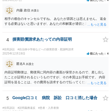
内藤 政信
弁護士
相手の都合のキャンセルですね。 あなたが原因とは思えません。 返金
する必要はないと思いますが、あなたの和解案が適切と思います。
4
損害賠償請求あたっての内容証明
#住民訴訟
#自治体や学校などへの損害賠償・慰謝料請求
2025年12月19日
役にたった
4
匿名A
弁護士
内容証明郵便は、郵便局に同内容の書面が保管されるので、差し出し
たことが証明されるというものですが、その本質はお手紙です。 内容
証明を送ることは、その費用を請求するので払ってくださいという申
出をお手紙で行ったというにすぎません。 そのため、相手がそれに応
じる義務が（内容証明郵便の効力として）生じるというものではな
く、無視されたらそれでおしまいです。 その後は、裁判を起こして判
5
Google口コミ 病院 訴訟 口コミ消した場合
決を得て強制的に支払ってもらえるようにするかどうかを検討する必
要があります。郵便を送らずに最初から裁判所に申し立てる方法もあ
#住民訴訟
#説明義務違反
#患者・入所者側