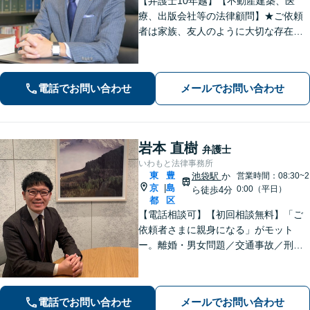
【弁護士10年越】【不動産建築、医
療、出版会社等の法律顧問】★ご依頼
者は家族、友人のように大切な存在と
思い、事件に取り組むことを心掛けて
います★【初回30分無料】★離婚・相
続・交通・借金・労働・債権回収も注
電話でお問い合わせ
メールでお問い合わせ
力【個人、法人案件共に対応】
岩本 直樹
弁護士
いわもと法律事務所
東
豊
池袋駅
か
営業時間：08:30~2
京
島
|
0:00（平日）
ら徒歩4分
都
区
【電話相談可】【初回相談無料】「ご
依頼者さまに親身になる」がモット
ー。離婚・男女問題／交通事故／刑事
事件はお任せください。常に依頼者さ
まに寄り添い、長期化しがちな複雑な
トラブルも解決まで尽力します【休
電話でお問い合わせ
メールでお問い合わせ
日・夜間相談可】【完全個室】【池袋