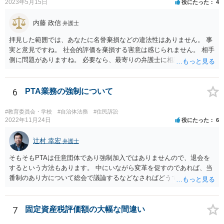
りえます。 弁護士に依頼する場合、何を依頼するかということをよく
2023年5月15日
役にたった
4
よく相談の上、決めるべきです。 単に内容証明郵便を作ってもらうだ
けでよいのかどうか（これだけなら数万円でしょう）、その後の交渉
内藤 政信
弁護士
を依頼するかどうか、請求金額との関係で、赤字になるかもしれない
拝見した範囲では、あなたに名誉棄損などの違法性はありません。 事
ので、交渉の依頼はしないのか、など、検討すべき点はいろいろあり
実と意見ですね。 社会的評価を棄損する害意は感じられません。 相手
ますので、まずは、お近くの弁護士に直接相談してみてください。
側に問題がありますね。 必要なら、最寄りの弁護士に相談して下さ
い。
6
PTA業務の強制について
#教育委員会・学校
#自治体法務
#住民訴訟
2022年11月24日
役にたった
6
辻村 幸宏
弁護士
そもそもPTAは任意団体であり強制加入ではありませんので、退会を
するという方法もあります。 中にいながら変革を促すのであれば、当
番制のあり方について総会で議論するなどなさればどうでしょうか。
7
固定資産税評価額の大幅な間違い