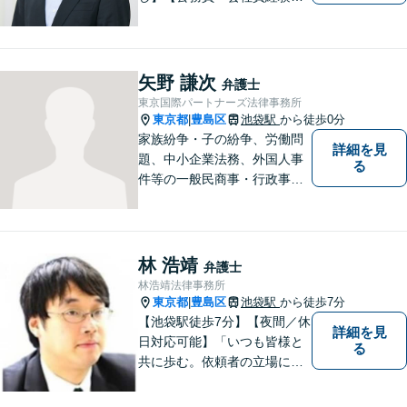
り】【弁護士歴15年以上】ス
ピード対応に定評あり。オン
ライン面談も実施中。不動
産、離婚、労働、借金トラブ
矢野 謙次
弁護士
ルならお任せください。【企
東京国際パートナーズ法律事務所
業側にも対応】【池袋駅5分】
東京都
豊島区
池袋駅
から徒歩0分
|
家族紛争・子の紛争、労働問
詳細を見
題、中小企業法務、外国人事
る
件等の一般民商事・行政事件
に対応しております。
林 浩靖
弁護士
林浩靖法律事務所
東京都
豊島区
池袋駅
から徒歩7分
|
【池袋駅徒歩7分】【夜間／休
詳細を見
日対応可能】「いつも皆様と
る
共に歩む。依頼者の立場に立
って解決する」がモットーで
す。借金問題／不動産問題／