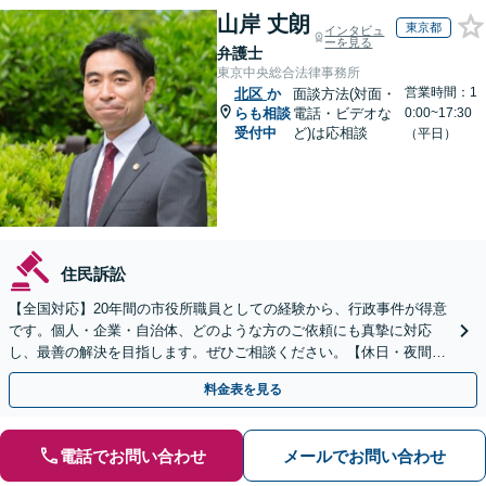
山岸 丈朗
東京都
インタビュ
ーを見る
弁護士
東京中央総合法律事務所
営業時間：1
北区
か
面談方法(対面・
らも相談
電話・ビデオな
0:00~17:30
受付中
ど)は応相談
（平日）
住民訴訟
【全国対応】20年間の市役所職員としての経験から、行政事件が得意
です。個人・企業・自治体、どのような方のご依頼にも真摯に対応
し、最善の解決を目指します。ぜひご相談ください。【休日・夜間相
談可】【ビデオ面談可】【銀座駅1分】
料金表を見る
電話でお問い合わせ
メールでお問い合わせ