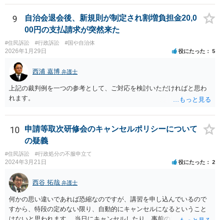
するか否かとなります。 また、自動計算シートが「権利、義務又は事
実証明に関する電磁的記録」に該当するか否かは、具体的な裁判とな
9
自治会退会後、新規則が制定され割増負担金20,0
ったときに裁判所がどのように判断するかは予測できません。 私見で
00円の支払請求が突然来た
すが、一般論としては、ホームページ上の自動計算シートはあくまで
#住民訴訟
#行政訴訟
#国や自治体
参考の情報であり、何か手続きをするさいに具体的に算定することに
2026年1月29日
役にたった
5
なると思われますので、「権利、義務又は事実証明に関する電磁的記
録」に該当しないと考えられます。 なお、刑法１６１条の２は「人の
西浦 嘉博
弁護士
事務処理を誤らせる目的で、」という要件がかかっているため、当該
目的を欠く場合は刑法１６１条の２に該当しません。
上記の裁判例を一つの参考として、ご対応を検討いただければと思わ
れます。
10
申請等取次研修会のキャンセルポリシーについて
の疑義
#住民訴訟
#行政処分の不服申立て
2024年3月21日
役にたった
2
西谷 拓哉
弁護士
何かの思い違いであれば恐縮なのですが、講習を申し込んでいるので
すから、特段の定めない限り、自動的にキャンセルになるということ
はないと思われます。 当日にキャンセルしたり、事前の通知なく不参