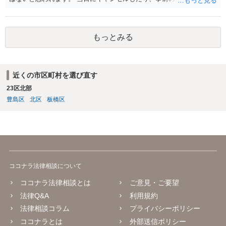
加となれば、講習料金は100%払わないといけなくなる可能性が高いも
のと思慮致します。
もっとみる
近くの市区町村を選び直す
23区北部
豊島区
北区
板橋区
ココナラ法律相談について
ココナラ法律相談とは
ご意見・ご要望
法律Q&A
利用規約
法律相談コラム
プライバシーポリシー
ココナラとは
外部送信ポリシー