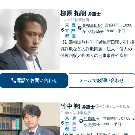
柳原 拓朗
弁護士
ウルク法律事務所
東
豊
巣鴨新田駅
営業時間：10:00~
京
島
|
19:00（平日）
から徒歩5分
都
区
【初回相談無料】【巣鴨新田駅5分】投
資詐欺などの詐欺問題／法人・個人の
債権回収／外国人の刑事事件や雇用問
題などのご相談を承ります。どんな内
容でもお話を丁寧にお聞きし、ご不安
を1日でも早く解消できるよう尽力しま
電話でお問い合わせ
メールでお問い合わせ
す。お気軽にご相談ください【Web相
談可】
竹中 翔
弁護士
インタビューを見る
Earth＆法律事務所
東
豊
池袋駅
か
営業時間：07:00~2
京
島
|
3:00（平日）
ら徒歩8分
都
区