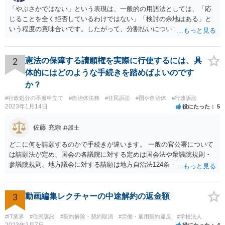
「やぶさかではない」という表現は、一般的の用語法としては、「応
じることを全く拒否しているわけではない」「検討の余地はある」と
いう程度の意味合いです。したがって、分割払いについて、直ちに拒
絶されているわけではないと受け止めてよいと思います。もっとも、
「吝かではない」と言われたからといって、分割案に合意したという
意味ではありません。相手方司法書士の発言も、「分割案を検討する
2
憲法の保障する請願権を実際に行使するには、具
余地はあるが、正式な回答は相手方本人と協議したうえで行う」とい
体的にはどのような手続きを踏めばよいのです
う趣旨と捉えるのが自然だと思われます。 司法書士が窓口になってい
か？
るのであれば、今後は、相手方本人に直接連絡するのではなく、司法
#行政処分の不服申立て
#自治体法務
#住民訴訟
#国や自治体
#行政訴訟
書士を通じてやり取りする方が適切な対応となります。直接交渉を続
2023年1月14日
役にたった
5
けると、「勝手に話を進めた」と受け取られ、かえって交渉がこじれ
る可能性があります。対応としては、分割払いを希望する理由、頭金
佐藤 充崇
弁護士
の有無、毎月の支払額、支払日、遅れた場合の扱いなどを整理し、書
面又はメールで正式な和解案として提示するとよいでしょう。
どこに何を請願するのかで手続きが違います。 一般の官公署について
は請願法が定め、国会の各議院に対する定めは国会法や衆議院規則・
参議院規則、地方議会に対する請願は地方自治法124条・125条が定め
ています。 請願を行おうとする官公署にまず問いあわせるのが比較的
スムースかと思います。
3
動画編集レクチャーの中途解約の返金額
#IT業界
#住民訴訟
#契約解除・契約取消
#労働・雇用契約違反
#学校法人
2023年2月7日
役にたった
4