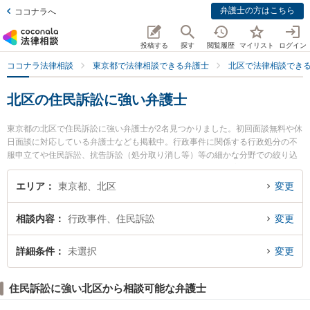
弁護士の方はこちら
ココナラへ
投稿する
探す
閲覧履歴
マイリスト
ログイン
ココナラ法律相談
東京都で法律相談できる弁護士
北区で法律相談でき
北区の住民訴訟に強い弁護士
東京都の北区で住民訴訟に強い弁護士が2名見つかりました。初回面談無料や休
日面談に対応している弁護士なども掲載中。行政事件に関係する行政処分の不
服申立てや住民訴訟、抗告訴訟（処分取り消し等）等の細かな分野での絞り込
み検索もでき便利です。特に十条王子法律事務所の金ヶ崎 絵美弁護士やジュリ
スト・土釜総合法律事務所の飯田 健司弁護士のプロフィール情報や弁護士費
エリア
東京都、北区
変更
用、強みなどが注目されています。『北区で土日や夜間に発生した住民訴訟の
トラブルを今すぐに弁護士に相談したい』『住民訴訟のトラブル解決の実績豊
相談内容
行政事件、住民訴訟
変更
富な近くの弁護士を検索したい』『初回相談無料で住民訴訟を法律相談できる
北区内の弁護士に相談予約したい』などでお困りの相談者さんにおすすめで
す。
詳細条件
未選択
変更
住民訴訟に強い北区から相談可能な弁護士