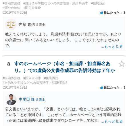
#自治体法務
#自治体や学校などへの損害賠償・慰謝料請求
#住民訴訟
#国や自治体
#固定資産税
2019年6月20日
役にたった
3
内藤 政信
弁護士
教えてくれないでしょう。 慰謝料請求権はないと思いますが、もより
の弁護士に 聞いてみるといいでしょう。 ここでは力になれませんの
で。
8
市のホームページ（市名・担当課・担当職名あ
り。）での虚偽公文書作成罪の告訴時効は７年か
#自治体法務
#国や自治体
#住民訴訟
#自治体や学校などへの損害賠償・慰謝料請求
2018年9月19日
役にたった
3
中尾田 隆
弁護士
公文書といいますか、「文書」というには、物としての紙に記載され
ていることが原則です。 したがって、ホームページという電磁的記録
（正確には電磁的記録を端末でダウンロード等して閲覧用のソフトで
表示している画面）は文書ではありません。刑法１６１条の２に該当