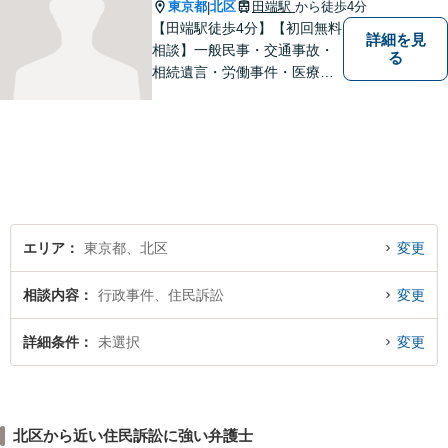
ります。
東京都
北区
田端駅
から徒歩4分
|
【田端駅徒歩4分】【初回無料
詳細を見
相談】一般民事・交通事故・
る
相続遺言・労働事件・医療問
題など、幅広い問題に対して
法的ソリューションをご提供
いたします。複数弁護士が在
籍し、複雑な問題にも対応可
能です。お困りごとがありま
したら、まずはご相談を。
エリア
東京都、北区
変更
相談内容
行政事件、住民訴訟
変更
詳細条件
未選択
変更
北区から近い住民訴訟に強い弁護士