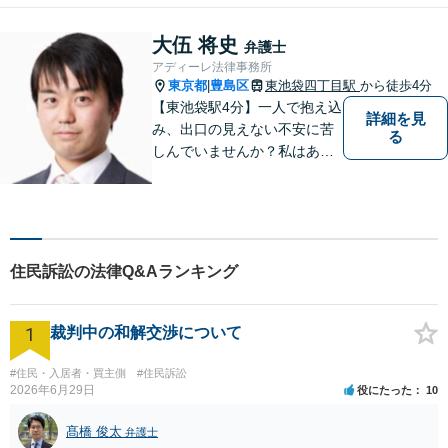
離婚問題／刑事事件／企業法
務など幅広く対応可能。【地
大伍 将史
弁護士
域に根ざした弁護士】依頼者
アディーレ法律事務所
の立場から最適の解決方法を
東京都
豊島区
東池袋四丁目駅
から徒歩4分
|
ご提案します。
【東池袋駅4分】一人で抱え込
詳細を見
み、出口の見えない不安に苦
る
しんでいませんか？私はあな
たの盾となり、納得できる道
筋を丁寧に示しながら、一日
でも早く穏やかな日常を取り
戻すために全力でサポートし
ます！【夜間や休日相談可
住民訴訟の法律Q&Aランキング
能】【メール電話・WEB相談
も対応】
1
裁判中の和解交渉について
#住民・入居者・買主側
#住民訴訟
2026年6月29日
役にたった
10
髙橋 俊太
弁護士