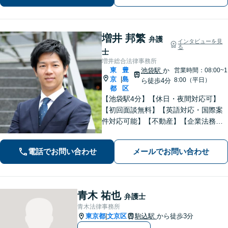
駅10分】
増井 邦繁
弁護
インタビューを見
る
士
増井総合法律事務所
東
豊
池袋駅
か
営業時間：08:00~1
京
島
|
8:00（平日）
ら徒歩4分
都
区
【池袋駅4分】【休日・夜間対応可】
【初回面談無料】【英語対応・国際案
件対応可能】【不動産】【企業法務】
【中小企業・事業承継】【労働・雇
用】仕事内容に応じて料金相談可。ま
電話でお問い合わせ
メールでお問い合わせ
ずはお気軽にご相談下さい。【セミナ
ー・論文掲載経験あり】【留学経験あ
り】
青木 祐也
弁護士
青木法律事務所
東京都
文京区
駒込駅
から徒歩3分
|