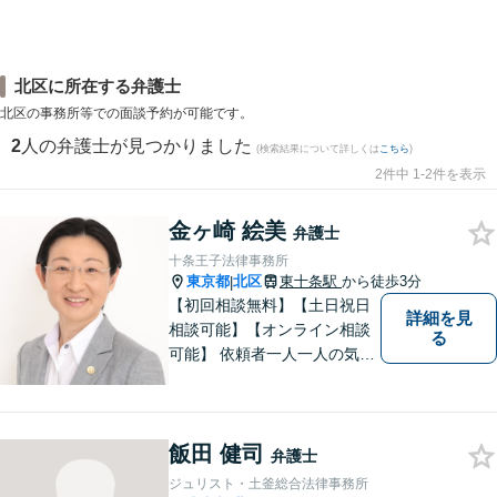
北区に所在する弁護士
北区の事務所等での面談予約が可能です。
2
人の弁護士が見つかりました
(検索結果について詳しくは
こちら
)
2件中 1-2件を表示
金ヶ崎 絵美
弁護士
十条王子法律事務所
東京都
北区
東十条駅
から徒歩3分
|
【初回相談無料】【土日祝日
詳細を見
相談可能】【オンライン相談
る
可能】 依頼者一人一人の気持
ちを大切にし、最善の解決策
を見出す身近な弁護士である
ことを心掛けており、多数の
飯田 健司
方より、元気になった・安心
弁護士
したという声をいただいてお
ジュリスト・土釜総合法律事務所