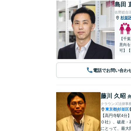
島田 
佐野総合
杉並
【千葉
意向を
可】【
電話でお問い合わ
藤川 久昭
クラウンズ法律事
東京都
杉並区
|
【高円寺駅4分
０社）、破産・
にとって、最大