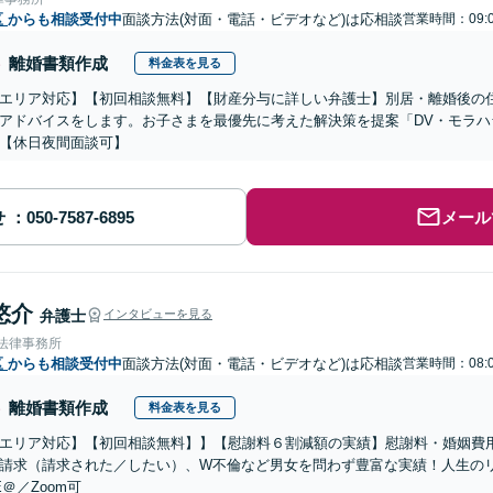
区
からも相談受付中
面談方法(対面・電話・ビデオなど)は応相談
営業時間：09:0
離婚書類作成
料金表を見る
エリア対応】【初回相談無料】【財産分与に詳しい弁護士】別居・離婚後の
アドバイスをします。お子さまを最優先に考えた解決策を提案「DV・モラ
【休日夜間面談可】
せ
メール
悠介
弁護士
インタビューを見る
A法律事務所
区
からも相談受付中
面談方法(対面・電話・ビデオなど)は応相談
営業時間：08:0
離婚書類作成
料金表を見る
エリア対応】【初回相談無料】】【慰謝料６割減額の実績】慰謝料・婚姻費
請求（請求された／したい）、W不倫など男女を問わず豊富な実績！人生の
E＠／Zoom可