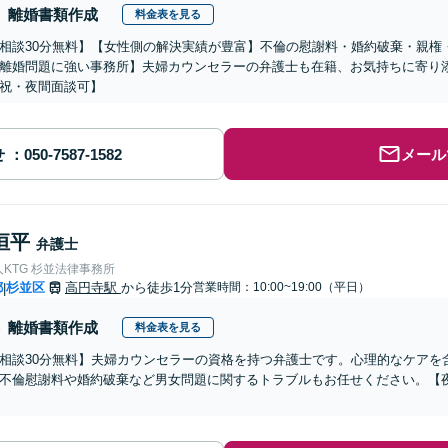
離婚書類作成
料金表を見る
相談30分無料】【女性側の解決実績が豊富】不倫の慰謝料・婚約破棄・親権
離婚問題に強い事務所】夫婦カウンセラーの弁護士も在籍、お気持ちに寄り
祝・夜間面談可】
せ
メール
恒平
弁護士
KTG 杉並法律事務所
都
杉並区
高円寺駅
から徒歩1分
営業時間：10:00~19:00（平日）
|
離婚書類作成
料金表を見る
相談30分無料】夫婦カウンセラーの資格を持つ弁護士です。心理的なケアを
不倫慰謝料や婚約破棄など男女問題に関するトラブルもお任せください。【