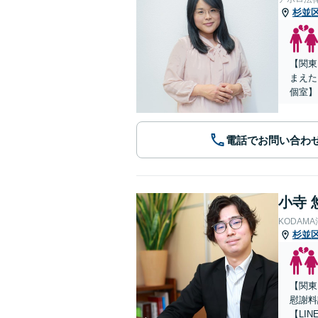
杉並
【関東
まえた
個室】
電話でお問い合わ
小寺 
KODAM
杉並
【関東
慰謝料
【LIN