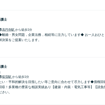
弁護士
高円寺駅
から徒歩1分
◆離婚・男女問題，企業法務，相続等に注力しています◆ お一人おひと
解決策をご提案いたします。
弁護士
所
荻窪駅
から徒歩1分
たい・平和的解決を目指したい等ご意向に合わせて尽力します◆債権回収：
回収！多業種の豊富な相談実績あり【建築・内装・電気工事等】【請負
ださい。