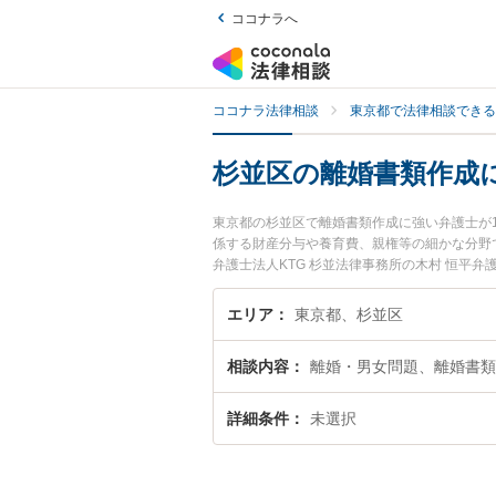
ココナラへ
ココナラ法律相談
東京都で法律相談できる
杉並区の離婚書類作成
東京都の杉並区で離婚書類作成に強い弁護士が
係する財産分与や養育費、親権等の細かな分野で
弁護士法人KTG 杉並法律事務所の木村 恒平
今すぐに弁護士に相談したい』『離婚書類作成
予約したい』などでお困りの相談者さんにおす
エリア
東京都、杉並区
相談内容
離婚・男女問題、離婚書類
詳細条件
未選択