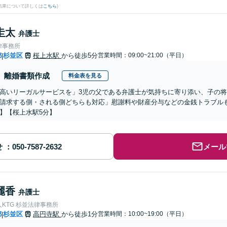
結果について詳しくは
こちら
)
圭太
弁護士
律事務所
都
杉並区
桜上水駅
から徒歩5分
営業時間：09:00~21:00（平日）
|
離婚書類作成
料金表を見る
高いリーガルサービスを」3児の父である弁護士が気持ちに寄り添い、子の
請求する側・される側どちらも対応」慰謝料や財産分与などの金銭トラブル
】【桜上水駅5分】
せ
メール
麗香
弁護士
KTG 杉並法律事務所
都
杉並区
高円寺駅
から徒歩1分
営業時間：10:00~19:00（平日）
|