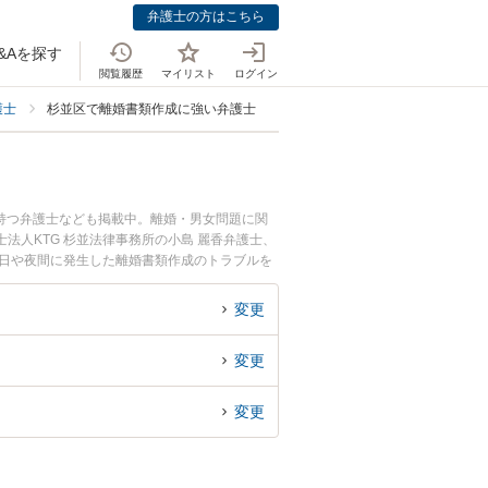
弁護士の方はこちら
&Aを探す
閲覧履歴
マイリスト
ログイン
護士
杉並区で離婚書類作成に強い弁護士
持つ弁護士なども掲載中。離婚・男女問題に関
人KTG 杉並法律事務所の小島 麗香弁護士、
土日や夜間に発生した離婚書類作成のトラブルを
類作成を法律相談できる杉並区内の弁護士に相談
変更
変更
変更