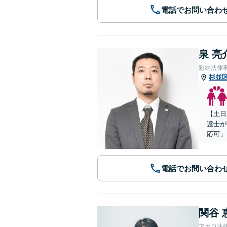
電話でお問い合わ
泉 亮
彩結法律
杉並
【土日
護士が
応可」
電話でお問い合わ
関谷 
アポロ法