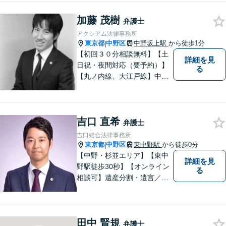
りで悩みや問題を抱える必要
加藤 茂樹
はありません。お気軽に弁護
弁護士
士にご相談ください【休日・
アクシアム法律事務所
夜間相談可】
東京都
中野区
中野坂上駅
から徒歩1分
|
【初回３０分相談無料】【土
詳細を見
日祝・夜間対応（要予約）】
る
【丸ノ内線、大江戸線】中野
坂上駅徒歩１分。 中野区、杉
並区、練馬区の皆様からご依
頼を多数いただいている地域
吉口 直希
密着型の弁護士です。 おかげ
弁護士
さまで、都内のみならず全国
吉口総合法律事務所
からご相談をいただいており
東京都
中野区
東中野駅
から徒歩0分
|
ます。
【中野・杉並エリア】【東中
詳細を見
野駅徒歩30秒】【オンライン
る
相談可】遺産分割・遺言／不
動産／企業法務【夜間対応
可】【年間230件相談対応】
スピーディーで丁寧な対応。
田中 賢規
依頼者様の目線に立ち早期問
弁護士