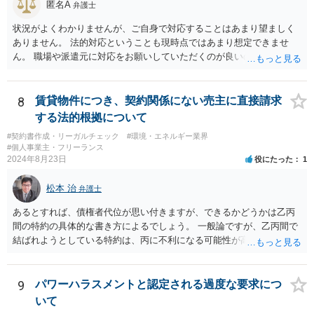
匿名A
弁護士
状況がよくわかりませんが、ご自身で対応することはあまり望ましく
ありません。 法的対応ということも現時点ではあまり想定できませ
ん。 職場や派遣元に対応をお願いしていただくのが良いのではないで
しょうか。
8
賃貸物件につき、契約関係にない売主に直接請求
する法的根拠について
#契約書作成・リーガルチェック
#環境・エネルギー業界
#個人事業主・フリーランス
2024年8月23日
役にたった
1
松本 治
弁護士
あるとすれば、債権者代位が思い付きますが、できるかどうかは乙丙
間の特約の具体的な書き方によるでしょう。 一般論ですが、乙丙間で
結ばれようとしている特約は、丙に不利になる可能性が高いです。
9
パワーハラスメントと認定される過度な要求につ
いて