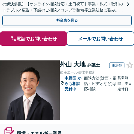
の解決多数】【オンライン相談対応・土日祝可】事業・株式・取引の
トラブル／広告・下請のご相談／コンプラ整備等企業法務に強み。株
式の相続／誹謗中傷対策／不動産問題まで幅広く対応！
料金表を見る
電話でお問い合わせ
メールでお問い合わせ
外山 大地
弁護士
東京都
銀座エール法律事務所
営業時
中野区
か
面談方法(対面・電
らも相談
話・ビデオなど)は
間：本日
受付中
応相談
定休日
環境・エネルギー業界