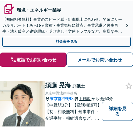
環境・エネルギー業界
【初回相談無料】事業のスピード感・組織風土に合わせ、的確にリー
ガルサポート！あらゆる業種・事業規模に対応。事業承継／民事再
生・法人破産／建築瑕疵・明け渡し／労使トラブルなど、多様な事案
に精通。顧問契約の実績多数【市ケ谷駅2分】【電話相談可】
料金表を見る
電話でお問い合わせ
メールでお問い合わせ
須藤 晃海
弁護士
東京中野法律事務所
東京都
中野区
中野駅
から徒歩3分
|
【中野駅3分】【電話相談可】
詳細を見
【初回相談無料】刑事事件・
る
交通事故・相続遺言など。フ
ットワークの軽さと交渉力が
私の大きな強みです。おひと