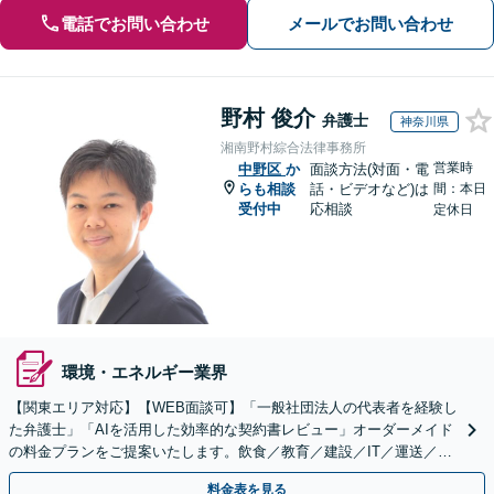
電話でお問い合わせ
メールでお問い合わせ
野村 俊介
弁護士
神奈川県
湘南野村綜合法律事務所
営業時
中野区
か
面談方法(対面・電
らも相談
話・ビデオなど)は
間：本日
受付中
応相談
定休日
環境・エネルギー業界
【関東エリア対応】【WEB面談可】「一般社団法人の代表者を経験し
た弁護士」「AIを活用した効率的な契約書レビュー」オーダーメイド
の料金プランをご提案いたします。飲食／教育／建設／IT／運送／不
動産／メーカー／社会福祉法人など幅広い業界に対応
料金表を見る