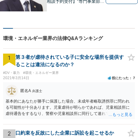
相談予約受付】"専門事業部
制"を導入し、所属弁護士の専
門性強化を図っています。ど
うぞお気軽にご相談くださ
い。
環境・エネルギー業界の法律Q&Aランキング
1
第３者が虐待されている子に安全な場所を提供す
ることは違法になるのか？
#DV・暴力
#環境・エネルギー業界
2021年3月14日
役にたった
7
匿名A
弁護士
基本的にあなたが勝手に保護した場合、未成年者略取誘拐罪に問われ
る可能性が十分あります。児童虐待が明らかであれば、児童相談所に
虐待通告をするなり、警察や児童相談所に同行して連れていくなり、
公的機関が主導する形での解決が望まれます。 ご本人が警察や児童相
談所の関与を望んでいないケースでは難しい判断にはなるとは思いま
すが、少なくともあなたが保護者の承諾を得ずに勝手に保護すること
2
口約束を反故にした企業に訴訟を起こせるか