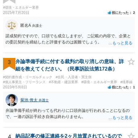
は避けた方が良いかと存じます。警察は親からの虐待があると分かっ
た場合であっても、必ずしもあなたに味方するわけではないかと存じ
#環境・エネルギー業界
ます。児童相談所に通告すべきであったと窘められる程度であればよ
2025年7月20日
役にたった
2
いですが、交際されているということであればたとえばわいせつ目的
で自らの支配下に置きたかったのではないかと疑われる可能性さえあ
匿名A
弁護士
ります。
諾成契約ですので、口頭でも成立しますが、 ご記載の内容で、企業と
の委託契約を締結したと評価するのは困難でしょう。
3
弁論準備手続に付する裁判の取り消しの意味、詳
細を教えてください。（民事訴訟法第172条）
#契約書作成・リーガルチェック
#住民・入居者・買主側
#個人事業主・フリーランス
#不動産・建設業界
#環境・エネルギー業界
#境界線
2023年5月8日
役にたった
1
菊池 僚太
弁護士
弁論準備手続が終わっても代わりに口頭弁論が行われることになるの
で、一連の訴訟手続き自体は終わりません。
4
納品記事の修正連絡を2ヶ月放置されているので