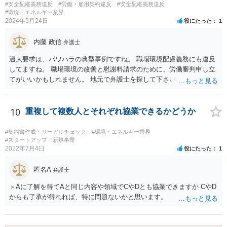
#安全配慮義務違反
#労働・雇用契約違反
#安全配慮義務違反
#環境・エネルギー業界
2024年5月24日
役にたった
1
内藤 政信
弁護士
過大要求は、パワハラの典型事例ですね。 職場環境配慮義務にも違反
してますね。 職場環境の改善と慰謝料請求のために、労働審判申し立
てがいいかもしれません。 地元で弁護士を探して下さい。
10
重複して複数人とそれぞれ協業できるかどうか
#契約書作成・リーガルチェック
#環境・エネルギー業界
#スタートアップ・新規事業
2022年7月4日
役にたった
1
匿名A
弁護士
＞Aに了解を得てAと同じ内容や領域でCやDとも協業できますか CやD
からも了承が得れれば、特に問題ないかと思います。