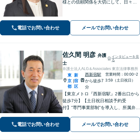
様との信頼関係を大切にして、日々業
務を行っております。【離婚問題】
【相続】【債務整理】お悩みごとあり
ましたら、お気軽にご相談ください。
電話でお問い合わせ
メールでお問い合わせ
佐久間 明彦
弁護
インタビューを見
る
士
弁護士法人ALG＆Associates 東京法律事務所
西新宿駅
営業時間：00:00~2
東
新
3:59（土日祝日）
京
宿
から徒歩7
|
都
区
分
【東京メトロ『西新宿駅』2番出口から
徒歩7分】【土日祝日相談予約受
付】"専門事業部制"を導入し、所属弁護
士の専門性強化を図っています。どう
ぞお気軽にご相談ください。
電話でお問い合わせ
メールでお問い合わせ