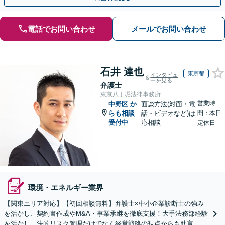
電話でお問い合わせ
メールでお問い合わせ
石井 達也
東京都
インタビュ
ーを見る
弁護士
東京八丁堀法律事務所
営業時
中野区
か
面談方法(対面・電
らも相談
話・ビデオなど)は
間：本日
受付中
応相談
定休日
環境・エネルギー業界
【関東エリア対応】【初回相談無料】弁護士×中小企業診断士の強み
を活かし、契約書作成やM&A・事業承継を徹底支援！大手法務部経験
を活かし、法的リスク管理だけでなく経営戦略の視点からも助言。攻