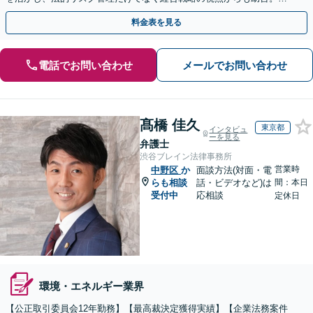
めと守りの法務で、企業のさらなる成長に貢献します。
料金表を見る
電話でお問い合わせ
メールでお問い合わせ
髙橋 佳久
東京都
インタビュ
ーを見る
弁護士
渋谷ブレイン法律事務所
営業時
中野区
か
面談方法(対面・電
らも相談
話・ビデオなど)は
間：本日
受付中
応相談
定休日
環境・エネルギー業界
【公正取引委員会12年勤務】【最高裁決定獲得実績】【企業法務案件