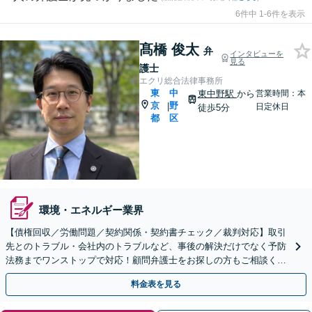
6件中 1-6件を表示
髙橋 俊太
弁
インタビューを
見る
護士
エクリ総合法律事務所
東
中
東中野駅
から
営業時間：本
京
野
|
日定休日
徒歩5分
都
区
環境・エネルギー業界
【債権回収／労働問題／契約関係・契約書チェック／裁判対応】取引
先とのトラブル・会社内のトラブルなど、事後の解決だけでなく予防
法務までワンストップで対応！顧問弁護士をお探しの方もご相談くだ
さい！【顧問経験豊富】【個別案件も対応OK】
料金表を見る