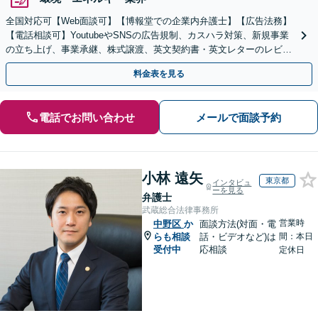
全国対応可【Web面談可】【博報堂での企業内弁護士】【広告法務】
【電話相談可】YoutubeやSNSの広告規制、カスハラ対策、新規事業
の立ち上げ、事業承継、株式譲渡、英文契約書・英文レターのレビュ
ー・ドラフトなどに対応。
料金表を見る
電話でお問い合わせ
メールで面談予約
小林 遠矢
東京都
インタビュ
ーを見る
弁護士
武蔵総合法律事務所
営業時
中野区
か
面談方法(対面・電
らも相談
話・ビデオなど)は
間：本日
受付中
応相談
定休日