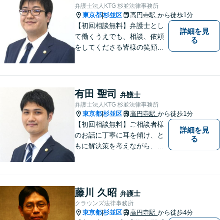
談も対応可能】【メール・WE
弁護士法人KTG 杉並法律事務所
B面談可】
東京都
杉並区
高円寺駅
から徒歩1分
|
【初回相談無料】弁護士とし
詳細を見
て働くうえでも、相談、依頼
る
をしてくださる皆様の笑顔を
見られるよう、不安や悩みに
真摯に向き合いながら解決へ
と導くことを心がけていま
す。【夜間や休日相談も対応
有田 聖司
弁護士
可能】【メール・WEB面談
弁護士法人KTG 杉並法律事務所
可】
東京都
杉並区
高円寺駅
から徒歩1分
|
【初回相談無料】ご相談者様
詳細を見
のお話に丁寧に耳を傾け、と
る
もに解決策を考えながら、納
得できる形での問題解決を目
指して尽力いたします。信頼
いただける弁護士になれるよ
う日々精進して参ります。
藤川 久昭
弁護士
【夜間や休日相談も対応可
クラウンズ法律事務所
能】【メール・WEB面談可】
東京都
杉並区
高円寺駅
から徒歩4分
|