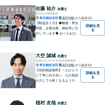
佐藤 祐介
弁護士
高円寺法律事務所
東京都
杉並区
高円寺駅
から徒歩1分
|
【駅徒歩１分】◆離婚・男女
詳細を見
問題，企業法務，相続等に注
る
力しています◆ お一人おひと
りのお気持ちに即した，事案
ごとの解決策をご提案いたし
ます。
大空 誠城
弁護士
弁護士法人KTG 杉並法律事務所
東京都
杉並区
高円寺駅
から徒歩1分
|
【初回相談無料】一人ひとり
詳細を見
に丁寧に向き合い、心の負担
る
が少しでも軽くなるようサポ
ートいたします。問題の背景
にも目を向け、その先の暮ら
しまで見据えた支えを大切に
しています。【夜間や休日相
植村 友哉
弁護士