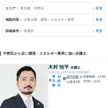
エリア
東京都、中野区
変更
相談内容
企業法務、環境・エネルギー業界
変更
詳細条件
未選択
変更
中野区から近い環境・エネルギー業界に強い弁護士
木村 恒平
弁護士
弁護士法人KTG 杉並法律事務所
東
杉
高円寺駅
か
営業時間：12:00~
京
並
|
18:00（土日）
ら徒歩1分
都
区