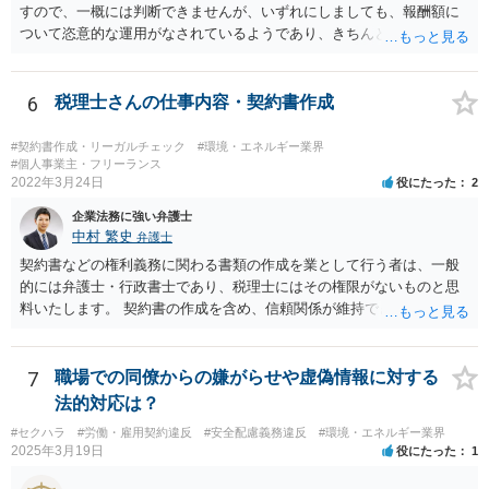
すので、一概には判断できませんが、いずれにしましても、報酬額に
ついて恣意的な運用がなされているようであり、きちんとした契約書
を締結するべきであると考えられます。報酬額については、下請法の
適用がある場合には、著しく低い下請代金を不当に定めることは禁止
されますが、そうでない場合には、基本的には、双方の合意に基づく
6
税理士さんの仕事内容・契約書作成
ことになります。 恣意的な運用による報酬の減額分については、当
初の合意に基づき報酬額の支払いが認められる余地があると考えられ
#契約書作成・リーガルチェック
#環境・エネルギー業界
ます。
#個人事業主・フリーランス
2022年3月24日
役にたった
2
企業法務に強い弁護士
中村 繁史
弁護士
契約書などの権利義務に関わる書類の作成を業として行う者は、一般
的には弁護士・行政書士であり、税理士にはその権限がないものと思
料いたします。 契約書の作成を含め、信頼関係が維持できないのであ
れば、解約をして他の弁護士等に依頼されるのがよいと考えます。
7
職場での同僚からの嫌がらせや虚偽情報に対する
法的対応は？
#セクハラ
#労働・雇用契約違反
#安全配慮義務違反
#環境・エネルギー業界
2025年3月19日
役にたった
1