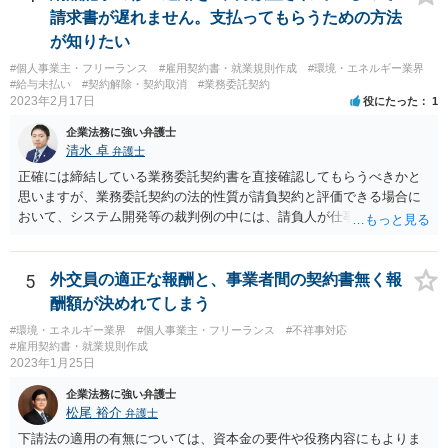
請求書が遅れません。支払ってもらうための方法
が知りたい
#個人事業主・フリーランス
#雇用契約書・就業規則作成
#環境・エネルギー業界
#給与未払い
#契約解除・契約取消
#業務委託契約
2023年2月17日
役にたった
1
企業法務に強い弁護士
清水 卓
弁護士
正確には締結している業務委託契約書を直接確認してもらうべきかと
思いますが、業務委託契約の法的性質が請負契約と評価できる場合に
おいて、システム開発等の裁判例の中には、請負人が仕事を完成させ
たか否かについて，仕事が当初の請負契約で予定していた最後の工程
まで終えているか否かを基準として判断すべきであるという見解を示
しているものがあります。 このような見解を踏まえ、あなたのケー
5
外交員の適正な報酬と、事業者間の契約書無く報
スでも、予定していた最後の工程まで終えており、仕事は完成してい
酬額が決めれてしまう
る等と主張して行くことが考えられます。 もっとも、相手方はこの
#環境・エネルギー業界
#個人事業主・フリーランス
#不祥事対応
ような見解は本件にはあてはまらない等を理由に、仕事の完成を認め
#雇用契約書・就業規則作成
ないことが想定されます。 そのような場合には、裁判所に民事調停
2023年1月25日
を申し立てる、民事訴訟を提起する等の方法を検討する必要があるか
企業法務に強い弁護士
もしれません。 いずれにしても、一度、業務委託契約書や納品した
松尾 裕介
弁護士
記事等の証拠を持参の上、お住まいの地域の弁護士に直接相談してみ
てはいかがでしょうか。
下請法の適用の有無については、資本金の要件や役務内容にもよりま