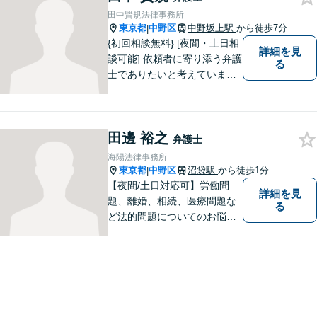
題解決に取り組みます。お気
田中賢規法律事務所
軽にご相談ください【完全個
東京都
中野区
中野坂上駅
から徒歩7分
|
室】
{初回相談無料} [夜間・土日相
詳細を見
談可能] 依頼者に寄り添う弁護
る
士でありたいと考えていま
す。どんな事でもお気軽にご
相談ください。
田邊 裕之
弁護士
海陽法律事務所
東京都
中野区
沼袋駅
から徒歩1分
|
【夜間/土日対応可】労働問
詳細を見
題、離婚、相続、医療問題な
る
ど法的問題についてのお悩み
は東京都中野区の海陽法律事
務所にご相談下さい。町の法
律家として、一つ一つきめ細
やかに案件に取り組みます。