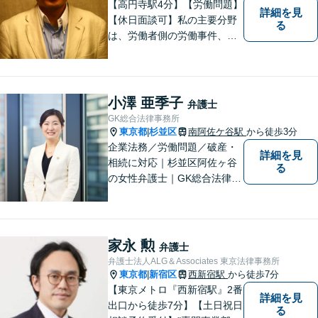
【高円寺駅4分】【労働問題】
詳細を見
【休日面談可】私の主要分野
る
は、労働者側の労働事件、企
業法務（顧問先約４０社）、
破産・再生・任意整理です。
相談件数、訴訟案件、交渉案
件を数多く担当しています。
小澤 亜季子
弁護士
依頼人さまにとって、最大限
GK総合法律事務所
の効用を得られるように頑張
東京都
杉並区
南阿佐ケ谷駅
から徒歩3分
|
っています。
企業法務／労働問題／破産・
詳細を見
相続に対応｜杉並区阿佐ヶ谷
る
の女性弁護士｜GK総合法律事
務所
家永 勲
弁護士
弁護士法人ALG＆Associates 東京法律事務所
東京都
新宿区
西新宿駅
から徒歩7分
|
【東京メトロ『西新宿駅』2番
詳細を見
出口から徒歩7分】【土日祝日
る