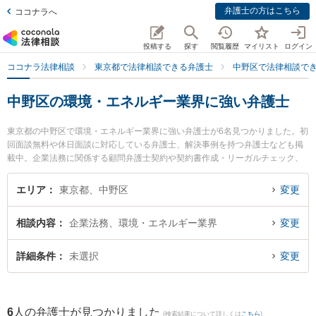
弁護士の方はこちら
ココナラへ
投稿する
探す
閲覧履歴
マイリスト
ログイン
ココナラ法律相談
東京都で法律相談できる弁護士
中野区で法律相談で
中野区の環境・エネルギー業界に強い弁護士
東京都の中野区で環境・エネルギー業界に強い弁護士が6名見つかりました。初
回面談無料や休日面談に対応している弁護士、解決事例を持つ弁護士なども掲
載中。企業法務に関係する顧問弁護士契約や契約書作成・リーガルチェック、
雇用契約書・就業規則作成等の細かな分野での絞り込み検索もでき便利です。
特にエクリ総合法律事務所の髙橋 俊太弁護士や東京中野法律事務所の須藤 晃海
エリア
東京都、中野区
変更
弁護士、アクシアム法律事務所の加藤 茂樹弁護士のプロフィール情報や弁護士
費用、強みなどが注目されています。『中野区で土日や夜間に発生した環境・
相談内容
企業法務、環境・エネルギー業界
変更
エネルギー業界のトラブルを今すぐに弁護士に相談したい』『環境・エネルギ
ー業界のトラブル解決の実績豊富な近くの弁護士を検索したい』『初回相談無
料で環境・エネルギー業界を法律相談できる中野区内の弁護士に相談予約した
詳細条件
未選択
変更
い』などでお困りの相談者さんにおすすめです。
6
人の弁護士が見つかりました
(検索結果について詳しくは
こちら
)