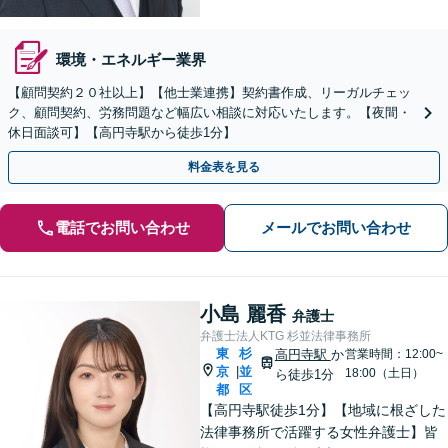
環境・エネルギー業界
【顧問契約２０社以上】【他士業連携】契約書作成、リーガルチェッ
ク、顧問契約、労務問題など幅広い相談に対応いたします。【夜間・
休日面談可】【高円寺駅から徒歩1分】
料金表を見る
電話でお問い合わせ
メールでお問い合わせ
小島 麗香
弁護士
弁護士法人KTG 杉並法律事務所
東
杉
高円寺駅
か
営業時間：12:00~
京
並
|
18:00（土日）
ら徒歩1分
都
区
【高円寺駅徒歩1分】【地域に根ざした
法律事務所で活躍する女性弁護士】皆