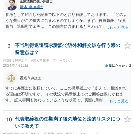
企業法務に強い弁護士
清水 卓
弁護士
参考として紹介した記事で以下のとおり解説しております。 「どのよ
うな費目がこの損害に含まれるのでしょうか。まず、役員報酬、役員
賞与、退職慰労金等は、この損害に含まれると言われています。また
手当等異なる名称が使用されていても、実質はこれらと同じような性
質の金員と判断されれば、損害に含まれる可能性があります。 慰謝料
や弁護士費用については、これらの損害に含まれないと述べる裁判例
9
不当利得返還請求訴訟で訴外和解交渉を行う際の
もありますが、含まれるとする見解もあり、争いがあるところです
留意点は？
（なお、含まれないとしても、民法の不法行為などの別の法律構成で
#取締役解任対応
#個人事業主・フリーランス
賠償請求される可能性もあります）。」 → このように、法律構成の工
2024年7月11日
役にたった
2
夫等次第では、慰謝料請求の余地もあるのですが、あなたのケースで
は、不法行為構成で請求しようとすると、３年の消滅時効の壁に阻ま
匿名A
弁護士
れるリスクがあるため、慰謝料請求までは難しいかもしれません。
損害のメイン部分は役員報酬の部分かと思われます。会社法第３３９
すでに弁護士に依頼していて、ここの掲示板上で「あえて」相談され
条２項の損害賠償責任の法的性質について、法律により設けられた特
る理由は不明ですが、 その状況で掲示板上でのご回答は致しかねま
別の責任（法定責任）と解する立場であっても、時効期間の観点から
す。 証人尋問も終わっているような状況で、実際に和解のお話も進ん
は、早めに請求行動を試みる等の対策を講じておくべきかと思いま
でいる様子であるところ、 そのような経緯、相手方にそのようにお伝
す。 この掲示板での私からの回答はこれで終わりにさせていただぎ
えになられたい理由、原告側の温度感、裁判の流れ、判決となったと
す。より詳しくは、証拠を持参の上、法律事務所に赴いて弁護士に直
きの見通しなどの事情を排除して、和解に関する要求の妥当性を部分
10
代表取締役の任期満了後の地位と法的リスクにつ
接相談•依頼してみることをご検討下さい。
的にのみ責任を持って判断することはできません。 セカンドオピニオ
いて教えて
ンをご希望であれば、掲示板上で漠然と質問されるよりも、 実際に訴
#取締役解任対応
#人材・HR業界
#個人事業主・フリーランス