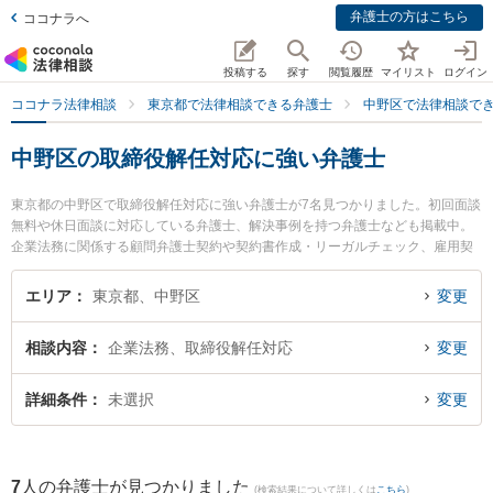
弁護士の方はこちら
ココナラへ
投稿する
探す
閲覧履歴
マイリスト
ログイン
ココナラ法律相談
東京都で法律相談できる弁護士
中野区で法律相談で
中野区の取締役解任対応に強い弁護士
東京都の中野区で取締役解任対応に強い弁護士が7名見つかりました。初回面談
無料や休日面談に対応している弁護士、解決事例を持つ弁護士なども掲載中。
企業法務に関係する顧問弁護士契約や契約書作成・リーガルチェック、雇用契
約書・就業規則作成等の細かな分野での絞り込み検索もでき便利です。特にエ
クリ総合法律事務所の髙橋 俊太弁護士や星雄介法律事務所の星 雄介弁護士、ア
エリア
東京都、中野区
変更
クシアム法律事務所の加藤 茂樹弁護士のプロフィール情報や弁護士費用、強み
などが注目されています。『中野区で土日や夜間に発生した取締役解任対応の
相談内容
企業法務、取締役解任対応
変更
トラブルを今すぐに弁護士に相談したい』『取締役解任対応のトラブル解決の
実績豊富な近くの弁護士を検索したい』『初回相談無料で取締役解任対応を法
律相談できる中野区内の弁護士に相談予約したい』などでお困りの相談者さん
詳細条件
未選択
変更
におすすめです。
7
人の弁護士が見つかりました
(検索結果について詳しくは
こちら
)