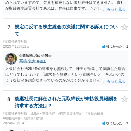
められていますので、欠員を補充しない限り辞任はできません。 貴社
が取締役非設置会社であれば、辞任は自由です。 ただし、会社にとっ
て「不利な時期」に辞任した場合であって、辞任により会社に損害が
生じた場合、会社に対して損害賠償をする必要があります。 一度、今
後の対応等について、弁護士にご相談されることをお勧めします。
7
規定に反する株主総会の決議に関する訴えについ
て
#取締役解任対応
2023年12月12日
役にたった
1
企業法務に強い弁護士
髙橋 俊太
弁護士
＞仮に会社法297条の請求をも無視して、株主が招集して決議した場合
はどうでしょうか？ 「請求をも無視」という意味合いと、それがどの
ような状況を想定なさっているのかがよく分かりませんでしたが、株
主総会決議取消訴訟の対象あるいは株主総会決議不存在確認訴訟の対
象になるのではないかと思われます。
8
後継社長に解任された元取締役が未払役員報酬を
請求する方法は？
#取締役解任対応
#M&A・事業承継
#顧問弁護士契約
#社員の解雇
#雇用契約書・就業規則作成
2024年9月14日
役にたった
3