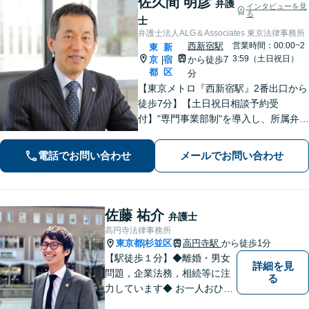
佐久間 明彦
弁護
インタビューを見
る
士
弁護士法人ALG＆Associates 東京法律事務所
西新宿駅
営業時間：00:00~2
東
新
3:59（土日祝日）
京
宿
から徒歩7
|
都
区
分
【東京メトロ『西新宿駅』2番出口から
徒歩7分】【土日祝日相談予約受
付】"専門事業部制"を導入し、所属弁護
士の専門性強化を図っています。どう
ぞお気軽にご相談ください。
電話でお問い合わせ
メールでお問い合わせ
佐藤 祐介
弁護士
高円寺法律事務所
東京都
杉並区
高円寺駅
から徒歩1分
|
【駅徒歩１分】◆離婚・男女
詳細を見
問題，企業法務，相続等に注
る
力しています◆ お一人おひと
りのお気持ちに即した，事案