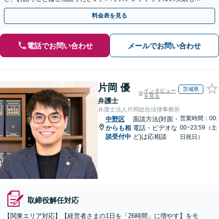
く、研修等にも対応いたします【土日祝・当日対応可】
料金表を見る
電話でお問い合わせ
メールでお問い合わせ
片岡 優
茨城県
インタビュー
を見る
弁護士
弁護士法人片岡総合法律事務所
営業時間：00:
中野区
面談方法(対面・
からも相
電話・ビデオな
00~23:59（土
談受付中
ど)は応相談
日祝日）
取締役解任対応
【関東エリア対応】【経営者さまの1日を「26時間」に増やす】をモ