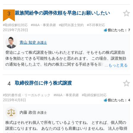
3
親族間紛争の調停依頼を早急にお願いしたい
#取締役解任対応
#M&A・事業承継
#顧問弁護士契約
#不祥事対応
2019年7月28日
役にたった
7
青山 知史
弁護士
脅迫によって株式譲渡を強いられたとすれば、そもそもの株式譲渡自
体を無効とできる可能性もあるかと思われます。 この場合、譲渡無効
の通知を発した上で、社内の株主に関する手続き等を履行していく必
要がありますが、相手方も強硬な姿勢のようであり、場合によっては
株主権確認訴訟等に発展する可能性はあるかと思われます。 いずれに
しても、譲渡時の状況やその裏付けとなる証拠の有無、また、当該会
4
取締役辞任に伴う株式譲渡
社の定款等によって、採れる手段も変わってこようかと思われますの
で、早い段階で、 関連資料をお持ちの上、弁護士にご相談をされたほ
#契約書作成・リーガルチェック
#M&A・事業承継
#取締役解任対応
うが良いかと思慮いたします。
2019年4月8日
役にたった
4
内藤 政信
弁護士
株式はそれぞれ個人で所有しているようですね。 とすれば、個人間の
譲渡になりますね。 あなたのほうも肩書はいりませんね。 法人が取得