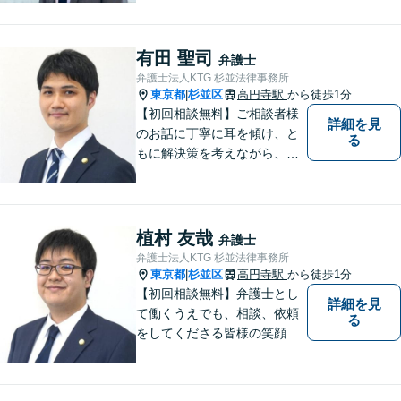
ごとの解決策をご提案いたし
ます。
有田 聖司
弁護士
弁護士法人KTG 杉並法律事務所
東京都
杉並区
高円寺駅
から徒歩1分
|
【初回相談無料】ご相談者様
詳細を見
のお話に丁寧に耳を傾け、と
る
もに解決策を考えながら、納
得できる形での問題解決を目
指して尽力いたします。信頼
いただける弁護士になれるよ
う日々精進して参ります。
植村 友哉
弁護士
【夜間や休日相談も対応可
弁護士法人KTG 杉並法律事務所
能】【メール・WEB面談可】
東京都
杉並区
高円寺駅
から徒歩1分
|
【初回相談無料】弁護士とし
詳細を見
て働くうえでも、相談、依頼
る
をしてくださる皆様の笑顔を
見られるよう、不安や悩みに
真摯に向き合いながら解決へ
と導くことを心がけていま