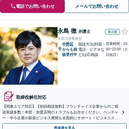
電話でお問い合わせ
メールでお問い合わせ
永島 徹
弁護士
東京都
永島法律事務所
営業時間：10:
中野区
面談方法(対面・
からも相
電話・ビデオな
00~22:00（土
談受付中
ど)は応相談
日祝日）
取締役解任対応
【関東エリア対応】【初回相談無料】フランチャイズ企業からのご相
談実績多数！本部・加盟店間のトラブルもお任せください。ベンチャ
ー・中小企業の新規ビジネス展開も全面的にサポート！ビジネススキ
ームの構築支援も！【夜間・休日相談可能】【完全個室】
料金表を見る