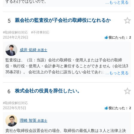
するわけではないので。
5
親会社の監査役が子会社の取締役になれるか
#取締役解任対応
#不祥事対応
2024年2月29日
役にたった
2
成井 佑綺
弁護士
監査役は、（注：当該）会社の取締役・使用人または子会社の取締
役・執行役・使用人・会計参与と兼任することができません（会社法3
35条2項）。 会社法上の子会社に該当しない会社であれば上記の兼任
規制は及びません。 なお、この兼任規制に反して監査役が取締役を兼
任していた場合には、基本はその選任自体は有効となり、監査も有効
となりますが、当該監査役が損害賠償責任を負う可能性があります。
6
株式会社の役員を辞任したい。
もっとも、親会社が親会社の監査役を子会社の取締役に選任した場合
には、監査が無効になる可能性があります。 いずれにせよ兼任規制に
#取締役解任対応
反する兼任の場合には、監査役の辞任等を検討する対応がベターに思
2022年5月5日
役にたった
2
われます。
理崎 智英
弁護士
貴社が取締役会設置会社の場合、取締役の最低人数は３人と法律上決