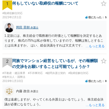
1
何もしていない取締役の報酬について
#取締役解任対応
2023年2月1日
役にたった
5
岡田 晃朝
弁護士
1.定款には、株主総会で職務遂行の対価として報酬額を決定するとあ
ります。 株式の75%は私が保有していますので、報酬は無しとするこ
とは出来ますか。 はい、総会決議をすれば大丈夫です。 一応、就任時
に報酬を払う約束がある場合、出来る限り決議するように会社が動く
必要がありますが、本件では、そういう約束も無いようですし、大丈
夫でしょう。 2.定款には、任期も総会で決めるとありますので、短縮
2
同族でマンション経営をしているが、その報酬額
して、取締役を任期満了で辞めてもらっても良いでしょうか？ 途中で
の交渉をお願いすることは可能でしょうか？
の退職は正当事由が必要です。 解任は自由に可能ですが、正当事由が
#不動産・建設業界
#不祥事対応
#顧問弁護士契約
#取締役解任対応
無ければ、損害賠償の対象になります。 もっとも、元より無報酬な
#海外法人・国際法
ら、損害が無いようには思いますが、その点、何か言ってくるかもし
2019年1月10日
役にたった
8
れませんね。
内藤 政信
弁護士
僕は遠慮しますが、やってくれる弁護士はいるでしょう。 株主総会決
議が必要になるでしょう。