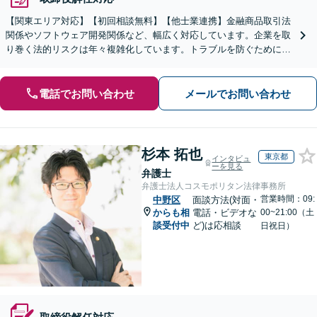
【関東エリア対応】【初回相談無料】【他士業連携】金融商品取引法
関係やソフトウェア開発関係など、幅広く対応しています。企業を取
り巻く法的リスクは年々複雑化しています。トラブルを防ぐために
も、少しでも不安や疑問を感じた段階でご相談ください。
電話でお問い合わせ
メールでお問い合わせ
杉本 拓也
東京都
インタビュ
ーを見る
弁護士
弁護士法人コスモポリタン法律事務所
営業時間：09:
中野区
面談方法(対面・
からも相
電話・ビデオな
00~21:00（土
談受付中
ど)は応相談
日祝日）