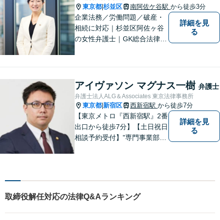
の効用を得られるように頑張
東京都
杉並区
南阿佐ケ谷駅
から徒歩3分
|
っています。
企業法務／労働問題／破産・
詳細を見
相続に対応｜杉並区阿佐ヶ谷
る
の女性弁護士｜GK総合法律事
務所
アイヴァソン マグナス一樹
弁護士
弁護士法人ALG＆Associates 東京法律事務所
東京都
新宿区
西新宿駅
から徒歩7分
|
【東京メトロ『西新宿駅』2番
詳細を見
出口から徒歩7分】【土日祝日
る
相談予約受付】"専門事業部
制"を導入し、所属弁護士の専
門性強化を図っています。ど
うぞお気軽にご相談くださ
い。
取締役解任対応の法律Q&Aランキング