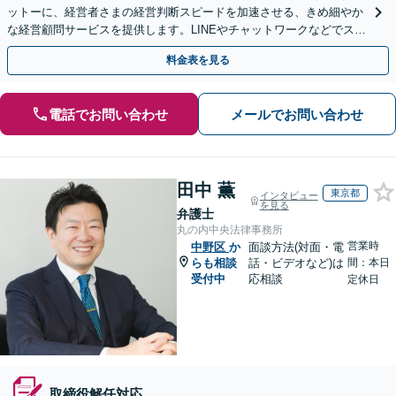
ットーに、経営者さまの経営判断スピードを加速させる、きめ細やか
な経営顧問サービスを提供します。LINEやチャットワークなどでスピ
ーディに対応。今後問題となりそうな課題もお任せ
料金表を見る
電話でお問い合わせ
メールでお問い合わせ
田中 薫
東京都
インタビュー
を見る
弁護士
丸の内中央法律事務所
営業時
中野区
か
面談方法(対面・電
らも相談
話・ビデオなど)は
間：本日
受付中
応相談
定休日
取締役解任対応