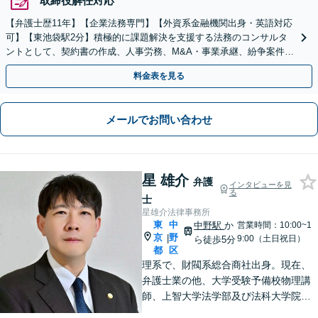
取締役解任対応
【弁護士歴11年】【企業法務専門】【外資系金融機関出身・英語対応
可】【東池袋駅2分】積極的に課題解決を支援する法務のコンサルタ
ントとして、契約書の作成、人事労務、M&A・事業承継、紛争案件等
に広く対応致します【初回面談無料】
料金表を見る
メールでお問い合わせ
星 雄介
弁護
インタビューを見
る
士
星雄介法律事務所
東
中
中野駅
か
営業時間：10:00~1
京
野
|
9:00（土日祝日）
ら徒歩5分
都
区
理系で、財閥系総合商社出身。現在、
弁護士業の他、大学受験予備校物理講
師、上智大学法学部及び法科大学院非
常勤講師、刑事弁護委員会所属。男女