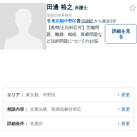
田邊 裕之
弁護士
海陽法律事務所
東京都
中野区
沼袋駅
から徒歩1分
|
【夜間/土日対応可】労働問
詳細を見
題、離婚、相続、医療問題な
る
ど法的問題についてのお悩み
は東京都中野区の海陽法律事
務所にご相談下さい。町の法
律家として、一つ一つきめ細
やかに案件に取り組みます。
エリア
東京都、中野区
変更
相談内容
企業法務、取締役解任対応
変更
詳細条件
未選択
変更