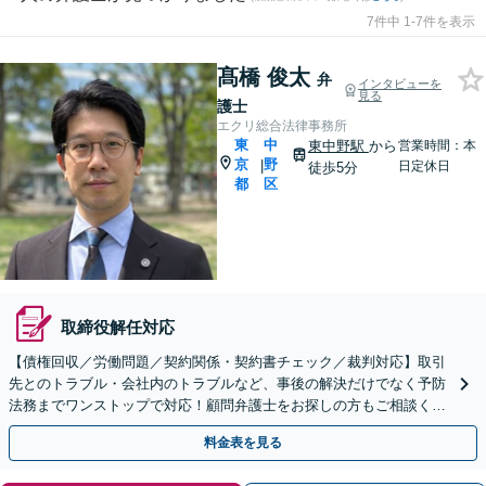
7件中 1-7件を表示
髙橋 俊太
弁
インタビューを
見る
護士
エクリ総合法律事務所
東
中
東中野駅
から
営業時間：本
京
野
|
日定休日
徒歩5分
都
区
取締役解任対応
【債権回収／労働問題／契約関係・契約書チェック／裁判対応】取引
先とのトラブル・会社内のトラブルなど、事後の解決だけでなく予防
法務までワンストップで対応！顧問弁護士をお探しの方もご相談くだ
さい！【顧問経験豊富】【個別案件も対応OK】
料金表を見る