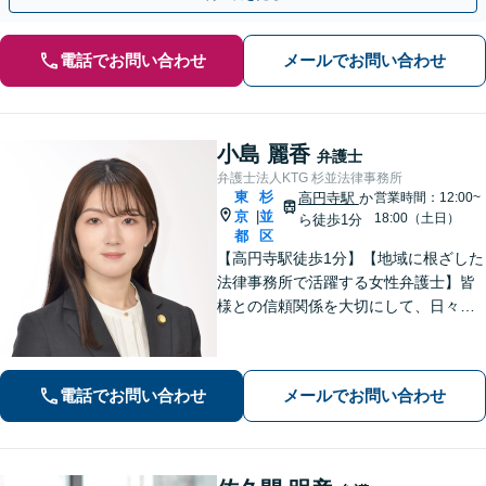
電話でお問い合わせ
メールでお問い合わせ
小島 麗香
弁護士
弁護士法人KTG 杉並法律事務所
東
杉
高円寺駅
か
営業時間：12:00~
京
並
|
18:00（土日）
ら徒歩1分
都
区
【高円寺駅徒歩1分】【地域に根ざした
法律事務所で活躍する女性弁護士】皆
様との信頼関係を大切にして、日々業
務を行っております。【離婚問題】
【相続】【債務整理】お悩みごとあり
ましたら、お気軽にご相談ください。
電話でお問い合わせ
メールでお問い合わせ