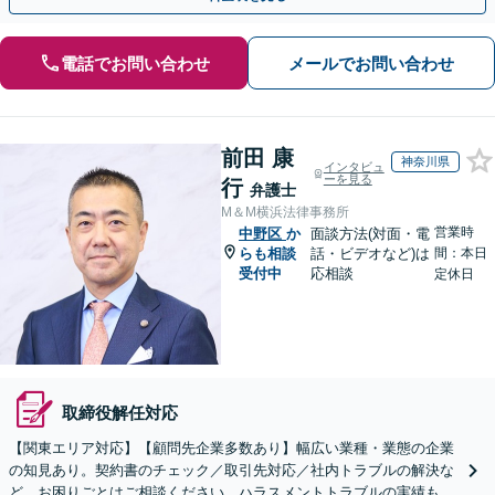
電話でお問い合わせ
メールでお問い合わせ
前田 康
神奈川県
インタビュ
ーを見る
行
弁護士
M＆M横浜法律事務所
営業時
中野区
か
面談方法(対面・電
らも相談
話・ビデオなど)は
間：本日
受付中
応相談
定休日
取締役解任対応
【関東エリア対応】【顧問先企業多数あり】幅広い業種・業態の企業
の知見あり。契約書のチェック／取引先対応／社内トラブルの解決な
ど、お困りごとはご相談ください。ハラスメントトラブルの実績も多