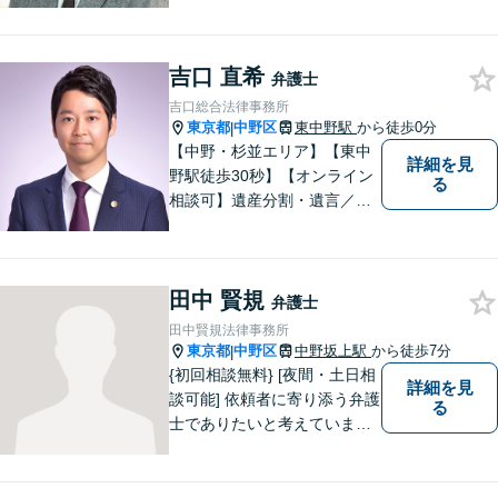
ットワークの軽さと交渉力が
私の大きな強みです。おひと
りで悩みや問題を抱える必要
吉口 直希
はありません。お気軽に弁護
弁護士
士にご相談ください【休日・
吉口総合法律事務所
夜間相談可】
東京都
中野区
東中野駅
から徒歩0分
|
【中野・杉並エリア】【東中
詳細を見
野駅徒歩30秒】【オンライン
る
相談可】遺産分割・遺言／不
動産／企業法務【夜間対応
可】【年間230件相談対応】
スピーディーで丁寧な対応。
田中 賢規
依頼者様の目線に立ち早期問
弁護士
題解決に取り組みます。お気
田中賢規法律事務所
軽にご相談ください【完全個
東京都
中野区
中野坂上駅
から徒歩7分
|
室】
{初回相談無料} [夜間・土日相
詳細を見
談可能] 依頼者に寄り添う弁護
る
士でありたいと考えていま
す。どんな事でもお気軽にご
相談ください。