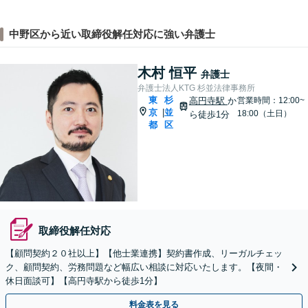
中野区から近い取締役解任対応に強い弁護士
木村 恒平
弁護士
弁護士法人KTG 杉並法律事務所
東
杉
高円寺駅
か
営業時間：12:00~
京
並
|
18:00（土日）
ら徒歩1分
都
区
取締役解任対応
【顧問契約２０社以上】【他士業連携】契約書作成、リーガルチェッ
ク、顧問契約、労務問題など幅広い相談に対応いたします。【夜間・
休日面談可】【高円寺駅から徒歩1分】
料金表を見る