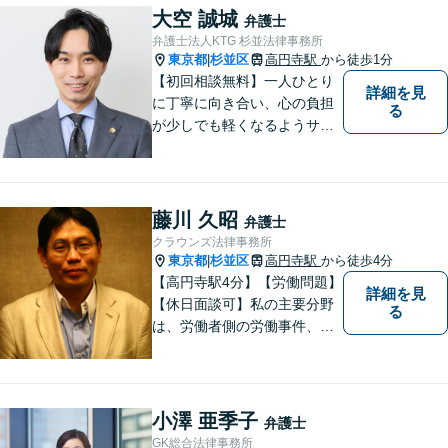
す。【夜間や休日相談も対応
大空 誠城
弁護士
可能】【メール・WEB面談
弁護士法人KTG 杉並法律事務所
可】
東京都
杉並区
高円寺駅
から徒歩1分
|
【初回相談無料】一人ひとり
詳細を見
に丁寧に向き合い、心の負担
る
が少しでも軽くなるようサポ
ートいたします。問題の背景
にも目を向け、その先の暮ら
しまで見据えた支えを大切に
しています。【夜間や休日相
藤川 久昭
弁護士
談も対応可能】【メール・WE
クラウンズ法律事務所
B面談可】
東京都
杉並区
高円寺駅
から徒歩4分
|
【高円寺駅4分】【労働問題】
詳細を見
【休日面談可】私の主要分野
る
は、労働者側の労働事件、企
業法務（顧問先約４０社）、
破産・再生・任意整理です。
相談件数、訴訟案件、交渉案
件を数多く担当しています。
小澤 亜季子
弁護士
依頼人さまにとって、最大限
GK総合法律事務所