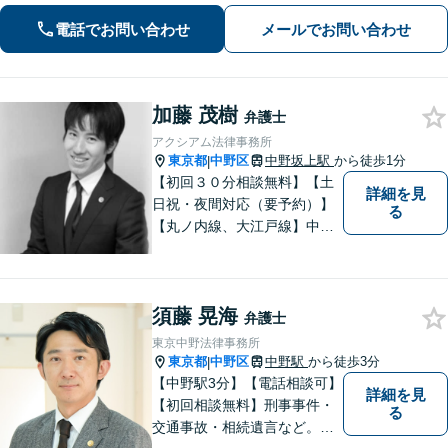
問題、離婚問題、成人・少年の刑事事
電話でお問い合わせ
メールでお問い合わせ
件、相続問題、学校問題、行政事件、
企業法務に強い関心があります。
加藤 茂樹
弁護士
アクシアム法律事務所
東京都
中野区
中野坂上駅
から徒歩1分
|
【初回３０分相談無料】【土
詳細を見
日祝・夜間対応（要予約）】
る
【丸ノ内線、大江戸線】中野
坂上駅徒歩１分。 中野区、杉
並区、練馬区の皆様からご依
頼を多数いただいている地域
須藤 晃海
密着型の弁護士です。 おかげ
弁護士
さまで、都内のみならず全国
東京中野法律事務所
からご相談をいただいており
東京都
中野区
中野駅
から徒歩3分
|
ます。
【中野駅3分】【電話相談可】
詳細を見
【初回相談無料】刑事事件・
る
交通事故・相続遺言など。フ