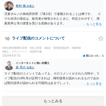
奥村 徹
弁護士
児童ポルノの単純所持罪（7条1項）で逮捕されることは稀です。 ス
マホ決済の場合は、販売者が検挙されたときに、特定されやすく、捜
索差押え等の捜査を受ける危険があります。
10
ライブ配信のコメントについて
#発信者情報開示請求
#炎上対策
#訴訟・損害賠償請求
#被害者
#個人・プライベート
#誹謗中傷
2026年8月7日
役にたった
1
インターネットに強い弁護士
泉 亮介
弁護士
ライブ配信のコメントであっても，そのコメントがされた日時や，ラ
イブ配信のURL等が証明できれば，権利侵害が認められるものであれ
ば開示請求が認められる可能性はあるでしょう。
もっとみる