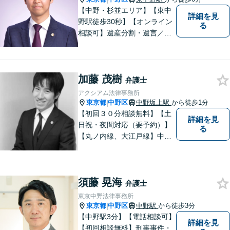
【中野・杉並エリア】【東中
詳細を見
野駅徒歩30秒】【オンライン
る
相談可】遺産分割・遺言／不
動産／企業法務【夜間対応
可】【年間230件相談対応】
スピーディーで丁寧な対応。
加藤 茂樹
依頼者様の目線に立ち早期問
弁護士
題解決に取り組みます。お気
アクシアム法律事務所
軽にご相談ください【完全個
東京都
中野区
中野坂上駅
から徒歩1分
|
室】
【初回３０分相談無料】【土
詳細を見
日祝・夜間対応（要予約）】
る
【丸ノ内線、大江戸線】中野
坂上駅徒歩１分。 中野区、杉
並区、練馬区の皆様からご依
頼を多数いただいている地域
須藤 晃海
密着型の弁護士です。 おかげ
弁護士
さまで、都内のみならず全国
東京中野法律事務所
からご相談をいただいており
東京都
中野区
中野駅
から徒歩3分
|
ます。
【中野駅3分】【電話相談可】
詳細を見
【初回相談無料】刑事事件・