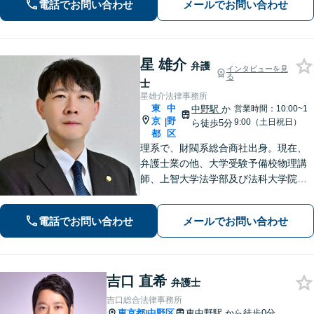
電話でお問い合わせ
メールでお問い合わせ
対応いたします。 ◆累計相談2000件以
上・解決実績500件以上
星 雄介
弁護
インタビューを見
る
士
星雄介法律事務所
東
中
中野駅
か
営業時間：10:00~1
京
野
|
9:00（土日祝日）
ら徒歩5分
都
区
理系で、財閥系総合商社出身。現在、
弁護士業の他、大学受験予備校物理講
師、上智大学法学部及び法科大学院非
常勤講師、刑事弁護委員会所属。男女
問題、離婚問題、成人・少年の刑事事
電話でお問い合わせ
メールでお問い合わせ
件、相続問題、学校問題、行政事件、
企業法務に強い関心があります。
吉口 直希
弁護士
吉口総合法律事務所
東京都
中野区
東中野駅
から徒歩0分
|