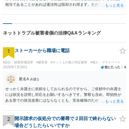
相当であることがあれば違法性は阻却され得ます。ただし、「詐欺」
「悪質」などの評価語、断定的非難、感情的表現は「業務妨害」のリ
スクを高めます。安全策としては、「当時の説明内容」「再販を確認
した事実」「同様のリスクがある点」を時系列で淡々と記載する方法
です。（ただ、後述のように、最初からSNSを用いる方針はお勧めし
ネットトラブル被害者側の法律Q&Aランキング
にくいです。） 質問２： スクリーンショット公開は必要最小限にして
おくのが賢明でしょう。私信全文、担当者名、人格評価は避け、表示
文・合意内容・再販確認に絞るべきです。画像だけで特定できる場合
1
ストーカーから職場に電話
も注意が必要です。 質問３： 「世界に一つ」「オリジナル制作」を謳
いながら再販前提の説明がなければ、景表法の優良誤認や消費者契約
法の不利益事実不告知に該当し得ます。現実的な対応としては、是
#訴訟・損害賠償請求
#被害者
#ネット上の個人特定被害
#個人・プライベート
2026年7月28日
役にたった
6
正・差止・再発防止要求を先行し、SNSを用いる方針については最後
の手段にした方が穏当だと思われます。
匿名A
弁護士
せっかく弁護士に依頼をしておられるのですから、ご依頼中の弁護士
には状況を説明し対応をお願いするべきです。警察も含め、即効性が
ある形での状況改善にはならなくとも、安全確保のためできることは
ある筈です。
2
開示請求の仮処分での審尋で２回目で終わらない
場合どうしたらいいですか