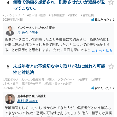
4
無断で動画を撮影され、削除させたいが連絡が返
ってこない。
#リベンジポルノ
#個人情報削除
#肖像権侵害
#被害者
#名誉毀損
2026年8月4日
役にたった
2
インターネットに強い弁護士
泉 亮介
弁護士
画像データについて削除したことを書面にて約束させ，画像が流出し
た際に違約金条項を入れる等で削除したことについての表明保証をす
ることが限界かと思われます。 ただ，書面を家に送ると家族に不貞行
為が発覚しご自身が慰謝料請求を受けるリスクがあるため，書面で削
除等を求めることは避けたほうが良いかと思われます。
5
未成年者との不適切なやり取りが法に触れる可能
性と対処法
#児童ポルノ・わいせつ物頒布等
#個人・プライベート
#被害者
#加害者
#本名・住所・電話番号が不明
#恐喝・脅迫への対応
2026年7月26日
役にたった
2
刑事事件に強い弁護士
奥村 徹
弁護士
年齢確認もしていないし 後から出てきた人が、保護者だという確認も
できないので 詐欺・恐喝の可能性はあるでしょう 他方、相手方が真実