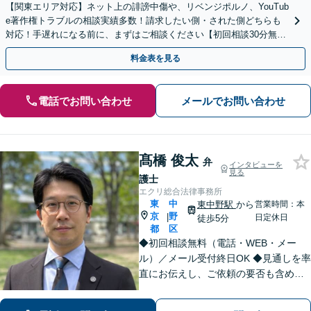
【関東エリア対応】ネット上の誹謗中傷や、リベンジポルノ、YouTub
e著作権トラブルの相談実績多数！請求したい側・された側どちらも
対応！手遅れになる前に、まずはご相談ください【初回相談30分無
料】【オンライン対応可】【夜間休日相談可】
料金表を見る
電話でお問い合わせ
メールでお問い合わせ
髙橋 俊太
弁
インタビューを
見る
護士
エクリ総合法律事務所
東
中
東中野駅
から
営業時間：本
京
野
|
日定休日
徒歩5分
都
区
◆初回相談無料（電話・WEB・メー
ル）／メール受付終日OK ◆見通しを率
直にお伝えし、ご依頼の要否も含めて
ご案内いたします。受任から解決まで
弁護士本人が一貫してスピーディーに