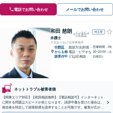
電話でお問い合わせ
メールでお問い合わせ
和田 慈朗
埼玉県
インタビュ
ーを見る
弁護士
大宮ありあけ法律事務所
営業時間：09:
中野区
面談方法(対面・
からも相
電話・ビデオな
30~20:00（土
談受付中
ど)は応相談
日祝日）
ネットトラブル被害者側
【関東エリア対応】【初回相談無料】【電話相談可】インターネット
に関する問題はスピードが命となります。誹謗中傷を受けた場合は、
発信者を特定して損害賠償を請求することが可能です。被害が広がる
前にご相談ください。【土曜・夜間対応】