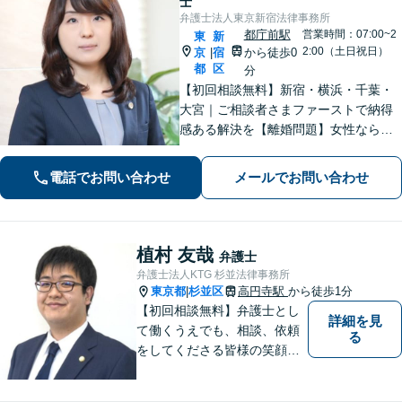
士
弁護士法人東京新宿法律事務所
都庁前駅
営業時間：07:00~2
東
新
2:00（土日祝日）
京
宿
から徒歩0
|
都
区
分
​​【初回相談無料】新宿・横浜・千葉・
大宮｜ご相談者さまファーストで納得
感ある解決を【離婚問題】女性ならで
はの視点でサポート。離婚検討段階か
らご相談ください【相続問題】事務所
電話でお問い合わせ
メールでお問い合わせ
相談実績1万件以上！様々な相続トラブ
ルをトータルサポート【都庁前駅直
結】​
植村 友哉
弁護士
弁護士法人KTG 杉並法律事務所
東京都
杉並区
高円寺駅
から徒歩1分
|
【初回相談無料】弁護士とし
詳細を見
て働くうえでも、相談、依頼
る
をしてくださる皆様の笑顔を
見られるよう、不安や悩みに
真摯に向き合いながら解決へ