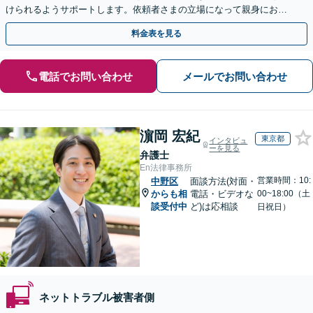
けられるようサポートします。依頼者さまの立場になって親身にお話
を伺いますので、ぜひご相談ください。【WEB面談可】
料金表を見る
電話でお問い合わせ
メールでお問い合わせ
濵岡 宏紀
東京都
インタビュ
ーを見る
弁護士
En法律事務所
営業時間：10:
中野区
面談方法(対面・
からも相
電話・ビデオな
00~18:00（土
談受付中
ど)は応相談
日祝日）
ネットトラブル被害者側