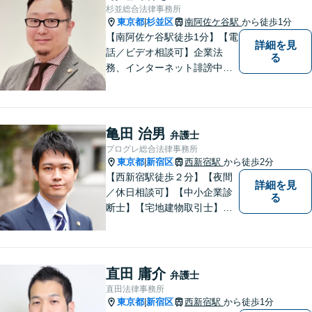
【夜間や休日相談も対応可
杉並総合法律事務所
能】【メール・WEB面談可】
東京都
杉並区
南阿佐ケ谷駅
から徒歩1分
|
【南阿佐ケ谷駅徒歩1分】【電
詳細を見
話／ビデオ相談可】企業法
る
務、インターネット誹謗中
傷、不動産、離婚問題など。
誠実な対応を心がけておりま
す。「弁護士に相談してもい
いのかな」と迷われている方
亀田 治男
弁護士
は、どうぞご遠慮なく私にご
プログレ総合法律事務所
相談ください【法テラス利用
東京都
新宿区
西新宿駅
から徒歩2分
|
可】
【西新宿駅徒歩２分】【夜間
詳細を見
／休日相談可】【中小企業診
る
断士】【宅地建物取引士】【I
T企業勤務経験有】訴訟だけで
なく交渉など幅広い事案に対
応いたします。企業法務・労
務トラブル・債権回収・相
直田 庸介
弁護士
続・離婚・不動産などお困り
直田法律事務所
の方はぜひご相談ください。
東京都
新宿区
西新宿駅
から徒歩1分
|