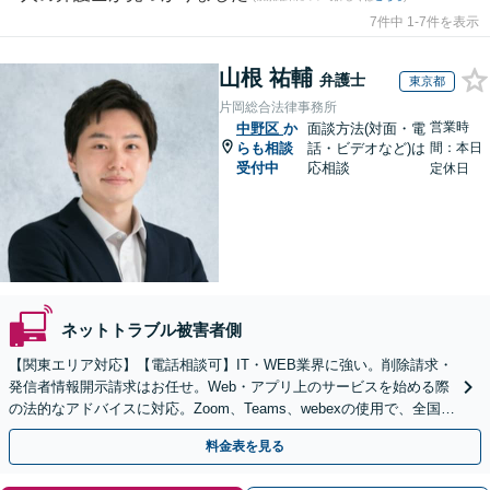
7件中 1-7件を表示
山根 祐輔
弁護士
東京都
片岡総合法律事務所
営業時
中野区
か
面談方法(対面・電
らも相談
話・ビデオなど)は
間：本日
受付中
応相談
定休日
ネットトラブル被害者側
【関東エリア対応】【電話相談可】IT・WEB業界に強い。削除請求・
発信者情報開示請求はお任せ。Web・アプリ上のサービスを始める際
の法的なアドバイスに対応。Zoom、Teams、webexの使用で、全国か
らのご相談にも対応【平日夜間面談可】
料金表を見る