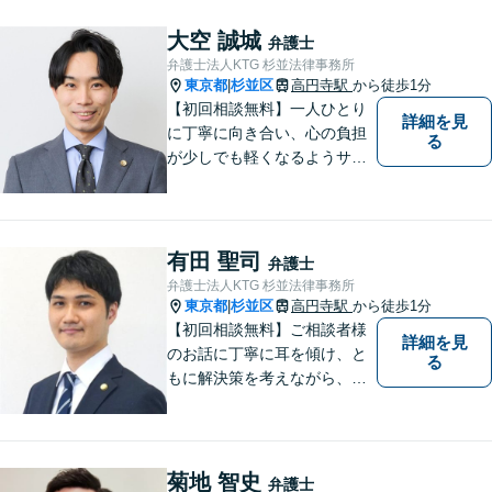
と導くことを心がけていま
す。【夜間や休日相談も対応
大空 誠城
弁護士
可能】【メール・WEB面談
弁護士法人KTG 杉並法律事務所
可】
東京都
杉並区
高円寺駅
から徒歩1分
|
【初回相談無料】一人ひとり
詳細を見
に丁寧に向き合い、心の負担
る
が少しでも軽くなるようサポ
ートいたします。問題の背景
にも目を向け、その先の暮ら
しまで見据えた支えを大切に
しています。【夜間や休日相
有田 聖司
弁護士
談も対応可能】【メール・WE
弁護士法人KTG 杉並法律事務所
B面談可】
東京都
杉並区
高円寺駅
から徒歩1分
|
【初回相談無料】ご相談者様
詳細を見
のお話に丁寧に耳を傾け、と
る
もに解決策を考えながら、納
得できる形での問題解決を目
指して尽力いたします。信頼
いただける弁護士になれるよ
う日々精進して参ります。
菊地 智史
弁護士