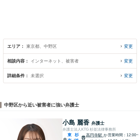
務所にご相談下さい。町の法
律家として、一つ一つきめ細
やかに案件に取り組みます。
エリア
東京都、中野区
変更
相談内容
インターネット、被害者
変更
詳細条件
未選択
変更
中野区から近い被害者に強い弁護士
小島 麗香
弁護士
弁護士法人KTG 杉並法律事務所
東
杉
高円寺駅
か
営業時間：12:00~