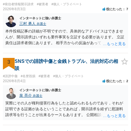
#発信者情報開示請求
#被害者
#個人・プライベート
2026年8月3日
役にたった
7
インターネットに強い弁護士
三村 勇人
弁護士
本件投稿記事の詳細が不明ですので、具体的なアドバイスはできませ
んが、開示請求はいずれも要件事実を立証する必要があります。 立証
責任は請求者側にあります。 相手方からの反論があっても、裁判官が
要件事実を満たしていると判断すれば、補充は求められません。 相手
方が口頭で反論したのは、仮処分は迅速性が要求されるためです。 書
面での反論となれば、より遅延する可能性がございます。 また、本件
3
SNSでの誹謗中傷と金銭トラブル、法的対応の相
はXのため、APのIPアドレスの保存期間の問題もございます。 開示請
談
求は法律知識が不可欠ですが、それだけでは足りず、実務を踏まえた
#誹謗中傷
#名誉毀損
#被害者
#個人・プライベート
方法を選択することが重要です。
2026年8月4日
役にたった
2
インターネットに強い弁護士
泉 亮介
弁護士
実際にその人が権利侵害行為をしたと認められるものであり，それが
証明できる証拠があるということであれば，開示請求を経ずに慰謝料
請求等を行うことが出来るケースもあります。 公開相談の場では回答
は難しいかと思われますので，お手持ちの証拠資料を持参の上弁護士
に個別に相談されると良いでしょう。