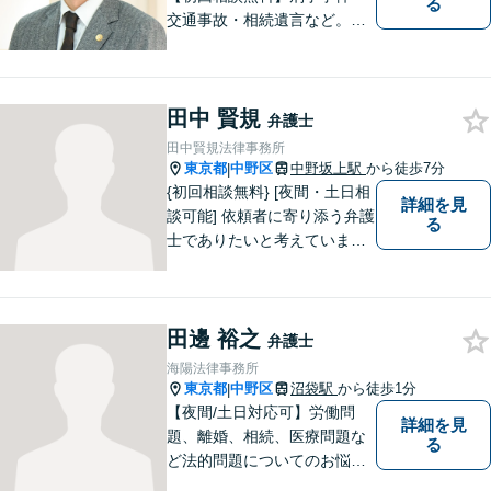
る
交通事故・相続遺言など。フ
ットワークの軽さと交渉力が
私の大きな強みです。おひと
りで悩みや問題を抱える必要
田中 賢規
はありません。お気軽に弁護
弁護士
士にご相談ください【休日・
田中賢規法律事務所
夜間相談可】
東京都
中野区
中野坂上駅
から徒歩7分
|
{初回相談無料} [夜間・土日相
詳細を見
談可能] 依頼者に寄り添う弁護
る
士でありたいと考えていま
す。どんな事でもお気軽にご
相談ください。
田邊 裕之
弁護士
海陽法律事務所
東京都
中野区
沼袋駅
から徒歩1分
|
【夜間/土日対応可】労働問
詳細を見
題、離婚、相続、医療問題な
る
ど法的問題についてのお悩み
は東京都中野区の海陽法律事