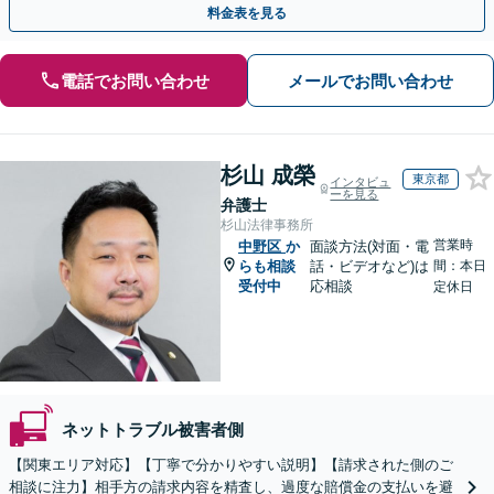
料金表を見る
電話でお問い合わせ
メールでお問い合わせ
杉山 成榮
東京都
インタビュ
ーを見る
弁護士
杉山法律事務所
営業時
中野区
か
面談方法(対面・電
らも相談
話・ビデオなど)は
間：本日
受付中
応相談
定休日
ネットトラブル被害者側
【関東エリア対応】【丁寧で分かりやすい説明】【請求された側のご
相談に注力】相手方の請求内容を精査し、過度な賠償金の支払いを避