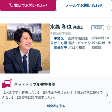
電話でお問い合わせ
メールでお問い合わせ
水島 和也
弁護士
東京都
春田法律事務所
営業時間：00:
中野区
面談方法(対面・
からも相
電話・ビデオな
00~23:59（土
談受付中
ど)は応相談
日祝日）
ネットトラブル被害者側
【示談で早く解決したい】【賠償金を抑えたい】【開示請求に納得で
きない】【加害者に賠償請求したい】
料金表を見る