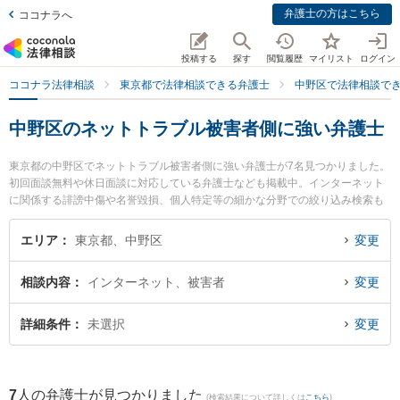
弁護士の方はこちら
ココナラへ
投稿する
探す
閲覧履歴
マイリスト
ログイン
ココナラ法律相談
東京都で法律相談できる弁護士
中野区で法律相談で
中野区のネットトラブル被害者側に強い弁護士
東京都の中野区でネットトラブル被害者側に強い弁護士が7名見つかりました。
初回面談無料や休日面談に対応している弁護士なども掲載中。インターネット
に関係する誹謗中傷や名誉毀損、個人特定等の細かな分野での絞り込み検索も
でき便利です。特にエクリ総合法律事務所の髙橋 俊太弁護士や星雄介法律事務
所の星 雄介弁護士、吉口総合法律事務所の吉口 直希弁護士のプロフィール情報
エリア
東京都、中野区
変更
や弁護士費用、強みなどが注目されています。『中野区で土日や夜間に発生し
たネットトラブル被害者側のトラブルを今すぐに弁護士に相談したい』『ネッ
相談内容
インターネット、被害者
変更
トトラブル被害者側のトラブル解決の実績豊富な近くの弁護士を検索したい』
『初回相談無料でネットトラブル被害者側を法律相談できる中野区内の弁護士
に相談予約したい』などでお困りの相談者さんにおすすめです。
詳細条件
未選択
変更
7
人の弁護士が見つかりました
(検索結果について詳しくは
こちら
)