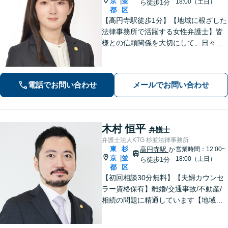
京
並
|
18:00（土日）
ら徒歩1分
都
区
【高円寺駅徒歩1分】【地域に根ざした
法律事務所で活躍する女性弁護士】皆
様との信頼関係を大切にして、日々業
務を行っております。【離婚問題】
【相続】【債務整理】お悩みごとあり
ましたら、お気軽にご相談ください。
電話でお問い合わせ
メールでお問い合わせ
木村 恒平
弁護士
弁護士法人KTG 杉並法律事務所
東
杉
高円寺駅
か
営業時間：12:00~
京
並
|
18:00（土日）
ら徒歩1分
都
区
【初回相談30分無料】【夫婦カウンセ
ラー資格保有】離婚/交通事故/不動産/
相続の問題に精通しています【地域に
密着した法律事務所】皆様に安心して
いただけるような頼もしい弁護士を目