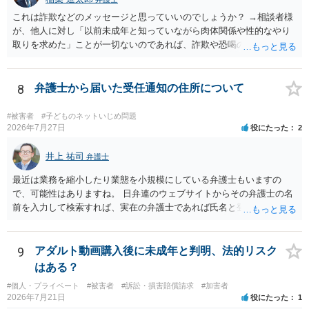
これは詐欺などのメッセージと思っていいのでしょうか？ →相談者様
が、他人に対し「以前未成年と知っていながら肉体関係や性的なやり
取りを求めた」ことが一切ないのであれば、詐欺や恐喝の可能性が高
いでしょう。
8
弁護士から届いた受任通知の住所について
#被害者
#子どものネットいじめ問題
2026年7月27日
役にたった
2
井上 祐司
弁護士
最近は業務を縮小したり業態を小規模にしている弁護士もいますの
で、可能性はありますね。 日弁連のウェブサイトからその弁護士の名
前を入力して検索すれば、実在の弁護士であれば氏名と登録番号が表
示されます。 それを確認して、実在の弁護士かどうかを確かめる方が
良いでしょう。
9
アダルト動画購入後に未成年と判明、法的リスク
はある？
#個人・プライベート
#被害者
#訴訟・損害賠償請求
#加害者
2026年7月21日
役にたった
1