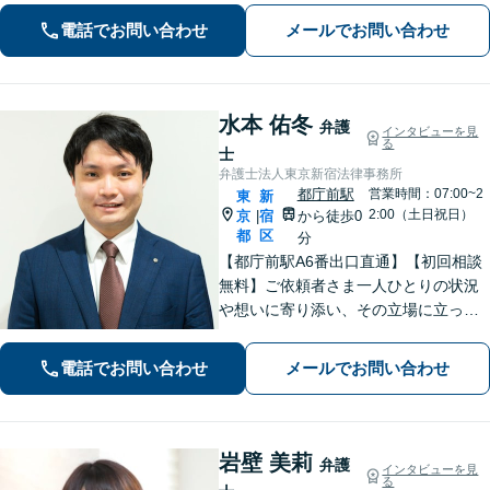
指し、日々邁進しております【夜間・
電話でお問い合わせ
メールでお問い合わせ
土日相談可】
水本 佑冬
弁護
インタビューを見
る
士
弁護士法人東京新宿法律事務所
都庁前駅
営業時間：07:00~2
東
新
2:00（土日祝日）
京
宿
から徒歩0
|
都
区
分
【都庁前駅A6番出口直通】【初回相談
無料】ご依頼者さま一人ひとりの状況
や想いに寄り添い、その立場に立って
考えることを大切にしています。納得
して明るい未来へ踏み出せるよう、誠
電話でお問い合わせ
メールでお問い合わせ
実に向き合い、全力を尽くします！
【休日や夜間相談も柔軟に対応】
岩壁 美莉
弁護
インタビューを見
る