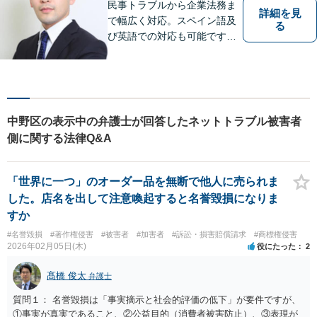
民事トラブルから企業法務ま
詳細を見
で幅広く対応。スペイン語及
る
び英語での対応も可能です。
特にスペイン語圏の事業会社
の依頼や、スペイン語圏の相
続人を含む遺産分割を多く扱
っております。
中野区の表示中の弁護士が回答したネットトラブル被害者
側に関する法律Q&A
「世界に一つ」のオーダー品を無断で他人に売られま
した。店名を出して注意喚起すると名誉毀損になりま
すか
#名誉毀損
#著作権侵害
#被害者
#加害者
#訴訟・損害賠償請求
#商標権侵害
2026年02月05日(木)
役にたった
2
髙橋 俊太
弁護士
質問１： 名誉毀損は「事実摘示と社会的評価の低下」が要件ですが、
①事実が真実であること、②公益目的（消費者被害防止）、③表現が