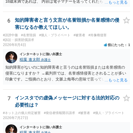
18歳未満であれば、 内容は電子マナーを送ってくれたら自慰行為など
の動画を要望通りに撮って送るよと言ったやりとりでした。 自分は動
画の尺は10分ほど、服を着たままで胸を触って欲しい、などの要望を
して、要求された金額(1000円程度)の電子マネーを送信してしまいま
6
知的障害者と言う文言が名誉毀損か名誉感情の侵
した。 そこから、撮影するまで暇なので顔の雰囲気の写真を交換して
害になるか教えてほしい。
欲しい、住んでいる都道府県と区を教えてと言われたので教えたりと
#誹謗中傷
#名誉毀損
#個人・プライベート
#被害者
#肖像権侵害
言ったやり取りをしていました。 というやりとりは、青少年条例違反
#訴訟・損害賠償請求
（わいせつ行為）の疑いがあります。18歳未満と知らなくても処罰可
2026年8月4日
役にたった
1
能です。
インターネットに強い弁護士
稲葉 進太郎
弁護士
知的障害がないのに知的障害者と言うのは名誉毀損または名誉感情の
侵害になりますか？ →裁判所では、名誉感情侵害とされることが多い
印象です。ご指摘のとおり、文脈上侮辱の意味で言っている点も加味
されていると思います。
7
インスタでの虚偽メッセージに対する法的対応の
必要性は？
#ネット上の個人特定被害
#発信者情報開示請求
#被害者
#個人・プライベート
2026年7月27日
インターネットに強い弁護士
稲葉 進太郎
弁護士