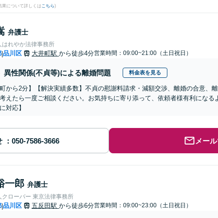
結果について詳しくは
こちら
)
嵩
弁護士
人はれやか法律事務所
都
品川区
大井町駅
から徒歩4分
営業時間：09:00~21:00（土日祝日）
|
異性関係(不貞等)による離婚問題
料金表を見る
町から2分】【解決実績多数】不貞の慰謝料請求・減額交渉、離婚の合意、
考えたら一度ご相談ください。お気持ちに寄り添って、依頼者様有利になる
に対応】
せ
メール
裕一郎
弁護士
人クローバー 東京法律事務所
都
品川区
五反田駅
から徒歩6分
営業時間：09:00~23:00（土日祝日）
|