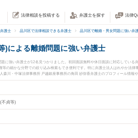
法律相談を投稿する
弁護士を探す
法律Q
弁護士
品川区で法律相談できる弁護士
品川区で離婚・男女問題に強い弁
等)による離婚問題に強い弁護士
婚問題に強い弁護士が12名見つかりました。初回面談無料や休日面談に対応している
権等の細かな分野での絞り込み検索もでき便利です。特に弁護士法人はれやか法律事
法人森川・中塚法律事務所 戸越銀座事務所の角田 紗弥香弁護士のプロフィール情報
等)による離婚問題のトラブルを今すぐに弁護士に相談したい』『異性関係(不貞等
性関係(不貞等)による離婚問題を法律相談できる品川区内の弁護士に相談予約した
(不貞等)