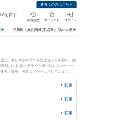
弁護士の方はこちら
&Aを探す
閲覧履歴
マイリスト
ログイン
護士
品川区で異性関係(不貞等)に強い弁護士
弁護士、解決事例を持つ弁護士なども掲載中。離
務所の小林 嵩弁護士や弁護士法人クローバー
や弁護士費用、強みなどが注目されています。
)による離婚問題のトラブル解決の実績豊富な近
い』などでお困りの相談者さんにおすすめです。
変更
変更
変更