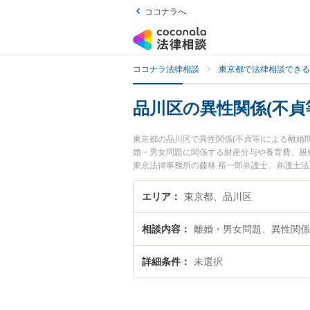
ココナラへ
ココナラ法律相談
東京都で法律相談できる
品川区の異性関係(不貞
東京都の品川区で異性関係(不貞等)による離
婚・男女問題に関係する財産分与や養育費、親
東京法律事務所の藤林 裕一郎弁護士、弁護士
『品川区で土日や夜間に発生した異性関係(不貞
くの弁護士を検索したい』『初回相談無料で異
エリア
東京都、品川区
相談内容
離婚・男女問題、異性関係
詳細条件
未選択