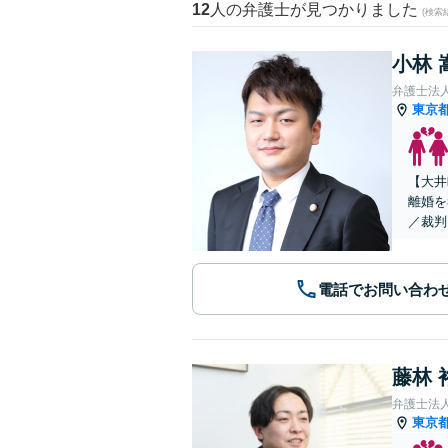
12
人の弁護士が見つかりました
(検索
小林 
弁護士法
東京
【大井
離婚を
／裁判
電話でお問い合わ
藤林 
弁護士法
東京