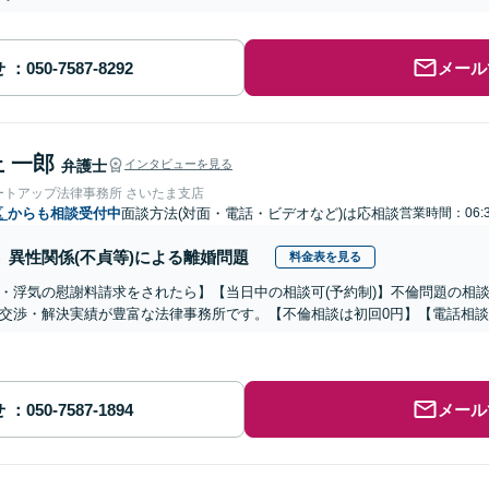
せ
メール
 一郎
弁護士
インタビューを見る
ートアップ法律事務所 さいたま支店
区
からも相談受付中
面談方法(対面・電話・ビデオなど)は応相談
営業時間：06:
異性関係(不貞等)による離婚問題
料金表を見る
・浮気の慰謝料請求をされたら】【当日中の相談可(予約制)】不倫問題の相談
交渉・解決実績が豊富な法律事務所です。【不倫相談は初回0円】【電話相談
せ
メール