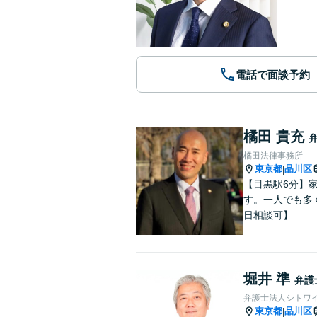
電話で面談予約
橘田 貴充
橘田法律事務所
東京都
品川区
|
【目黒駅6分】
す。一人でも多
日相談可】
堀井 準
弁護
弁護士法人シトワ
東京都
品川区
|