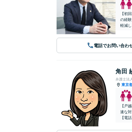
【初回
の経験
軽減し
電話でお問い合わ
角田 
弁護士法
東京
【戸越
速な対
【電話