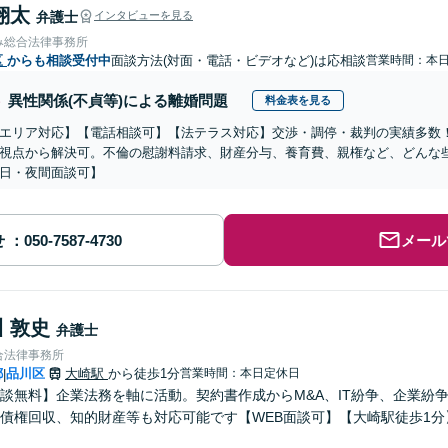
翔太
弁護士
インタビューを見る
み総合法律事務所
区
からも相談受付中
面談方法(対面・電話・ビデオなど)は応相談
営業時間：本
異性関係(不貞等)による離婚問題
料金表を見る
エリア対応】【電話相談可】【法テラス対応】交渉・調停・裁判の実績多数
視点から解決可。不倫の慰謝料請求、財産分与、養育費、親権など、どんな
日・夜間面談可】
せ
メール
 敦史
弁護士
合法律事務所
都
品川区
大崎駅
から徒歩1分
営業時間：本日定休日
|
談無料】企業法務を軸に活動。契約書作成からM&A、IT紛争、企業紛
債権回収、知的財産等も対応可能です【WEB面談可】【大崎駅徒歩1分