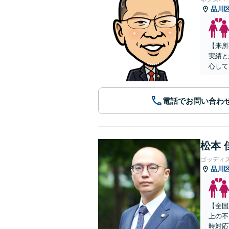
品川
【来所
実績と
心して
電話でお問い合わ
松本 
ゴッディ
品川
【全国
上の不
時対応