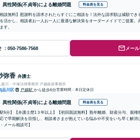
異性関係(不貞等)による離婚問題
料金表を見る
相談無料】慰謝料を請求されたらすぐにご相談を！法外な請求額は減額でき
を活かし、相談者お一人お一人に最適な解決策をオーダーメイドでご提案。
ます。
せ
メール
紗弥香
弁護士
人森川・中塚法律事務所 戸越銀座事務所
都
品川区
戸越駅
から徒歩6分
営業時間：本日定休日
|
異性関係(不貞等)による離婚問題
料金表を見る
駅6分】【弁護士歴1３年以上】【初回面談無料】熟年離婚、財産分与、親権
応で早期解決を目指し、相談者さまが抱えている悩みや不安をいち早く解消
・メール相談可】