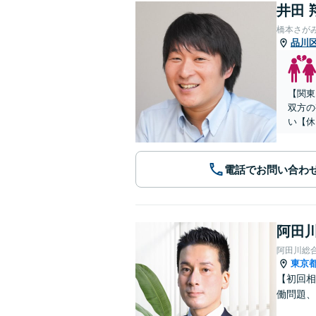
井田 
橋本さが
品川
【関東
双方の
い【休
電話でお問い合わ
阿田川
阿田川総
東京
【初回相
働問題、