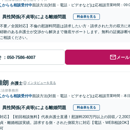
区
からも相談受付中
面談方法(対面・電話・ビデオなど)は応相談
営業時間：09:
異性関係(不貞等)による離婚問題
料金表を見る
不要／全国対応】不倫の慰謝料問題は請求したい方・請求された方の双方に
経験のある弁護士が交渉から解決まで徹底サポートします。無料の証拠診断
ご相談ください。
せ
メール
佳朗
弁護士
インタビューを見る
ス法律事務所
区
からも相談受付中
面談方法(対面・電話・ビデオなど)は応相談
営業時間：本
異性関係(不貞等)による離婚問題
料金表を見る
対応】【初回相談無料】代表弁護士直通！慰謝料200万円以上の回収／2,200万
貞・離婚相談実績。請求する側・された側双方に対応【電話・WEB相談OK
可