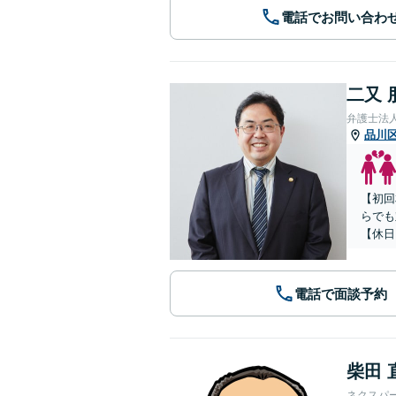
電話でお問い合わ
二又 
弁護士法
品川
【初回
らでも
【休日
電話で面談予約
柴田 
ネクスパ