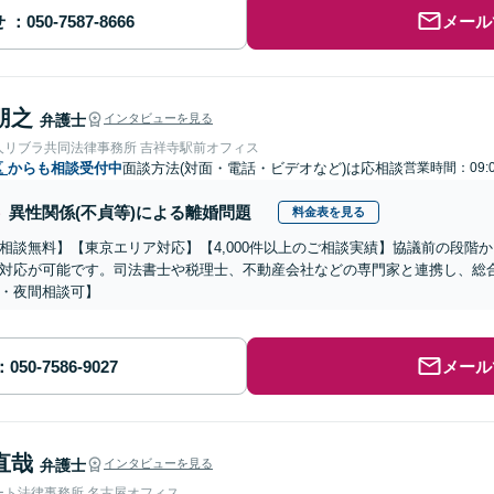
せ
メール
朋之
弁護士
インタビューを見る
人リブラ共同法律事務所 吉祥寺駅前オフィス
区
からも相談受付中
面談方法(対面・電話・ビデオなど)は応相談
営業時間：09:
異性関係(不貞等)による離婚問題
料金表を見る
相談無料】【東京エリア対応】【4,000件以上のご相談実績】協議前の段階
対応が可能です。司法書士や税理士、不動産会社などの専門家と連携し、総合
・夜間相談可】
メール
直哉
弁護士
インタビューを見る
ート法律事務所 名古屋オフィス