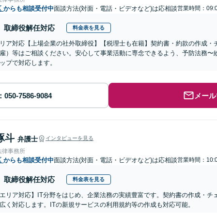
区
からも相談受付中
面談方法(対面・電話・ビデオなど)は応相談
営業時間：09:0
取締役解任対応
料金表を見る
リア対応【上場企業の社外取締役】【税理士も在籍】契約書・約款の作成・
雇）等はご相談ください。安心して事業活動に専念できるよう、予防法務〜
ップで対応します。
メール
琢斗
弁護士
インタビューを見る
法律事務所
区
からも相談受付中
面談方法(対面・電話・ビデオなど)は応相談
営業時間：10:0
取締役解任対応
料金表を見る
エリア対応】IT分野をはじめ、企業法務の実績豊富です。契約書の作成・チ
広く対応します。ITの新規サービスの利用規約等の作成も対応可能。