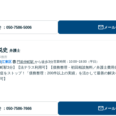
せ
メール
悦史
弁護士
事務所
都
江東区
門前仲町駅
から徒歩3分
営業時間：10:00~18:00（平日）
|
町駅3分】【法テラス利用可】【債務整理・初回相談無料／弁護士費用分
促をストップ！「債務整理：200件以上の実績」を活かして最善の解
可】
せ
メール