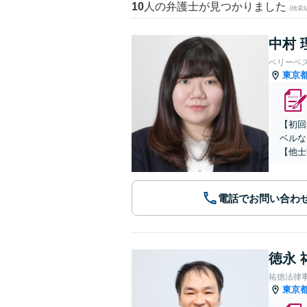
10
人の弁護士が見つかりました
(検索
中村 
ベリーベ
東京
【初回
ベルな
【他士
電話でお問い合わ
徳永 
祐徳法律
東京