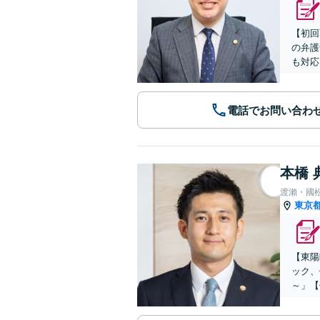
【初回
の弁護
も対応
電話でお問い合わ
本橋 
渡瀨・國
東京
【東陽
ック、
～」【