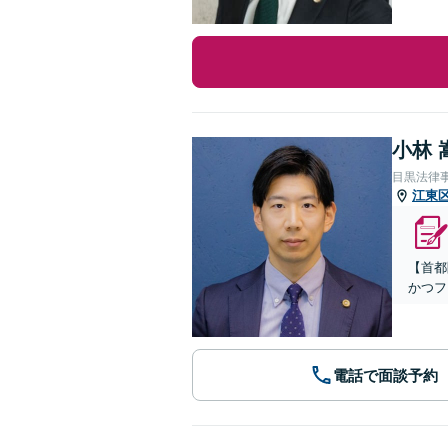
小林 
目黒法律
江東
【首都
かつフ
電話で面談予約