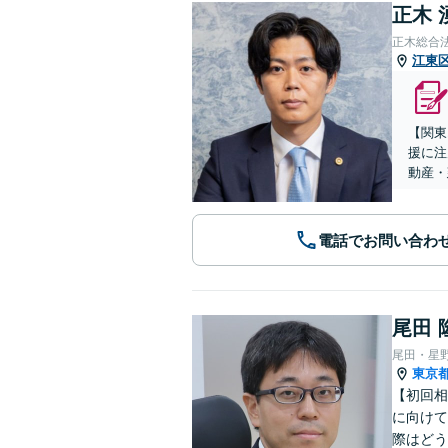
正木 
正木総合
江東
【関東
援に注
動産・
電話でお問い合わ
尾田 
尾田・星
東京
【初回相
に向けて
際はどう