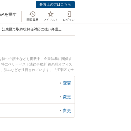
弁護士の方はこちら
&Aを探す
閲覧履歴
マイリスト
ログイン
江東区で取締役解任対応に強い弁護士
を持つ弁護士なども掲載中。企業法務に関係す
特にベリーベスト法律事務所 錦糸町オフィス
用、強みなどが注目されています。『江東区で土
くの弁護士を検索したい』『初回相談無料で取締
変更
変更
変更