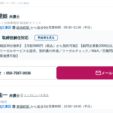
結果について詳しくは
こちら
)
理姫
弁護士
スト法律事務所 錦糸町オフィス
都
江東区
錦糸町駅
から徒歩9分
営業時間：09:30~21:00（平日）
|
取締役解任対応
料金表を見る
相談30分無料】【月額3980円（税込）から契約可能】【顧問企業数2000
リーガルサービスを提供。契約書の作成／リーガルチェック／M&A／労働問
業連携可能】
せ
メール
祐一
弁護士
インタビューを見る
事務所
都
江東区
東陽町駅
から徒歩3分
営業時間：10:00~19:00（平日）
|