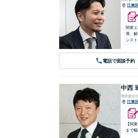
江東
関東エ
導、解
ンスト
電話で面談予約
中西 
増井総合
江東
【関東
まで幅