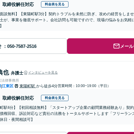
取締役解任対応
料金表を見る
面談無料】【東陽町駅3分】契約トラブルを未然に防ぎ、攻めの経営をしま
士が、事業を徹底サポート。会社訪問も可能ですので、現場の悩みをお気軽
】
せ
メール
典也
弁護士
インタビューを見る
松法律事務所
都
江東区
東陽町駅
から徒歩4分
営業時間：10:00~19:00（平日）
|
取締役解任対応
料金表を見る
町駅4分】【初回相談無料】「スタートアップ企業の顧問業務経験あり」契
債権回収、訴訟対応など貴社の法務をトータルサポートします「フリーラン
休日・夜間相談可】