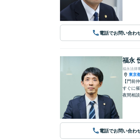
電話でお問い合わ
福永 
福永法律
東京
【門前仲
すぐに催
夜間相談
電話でお問い合わ