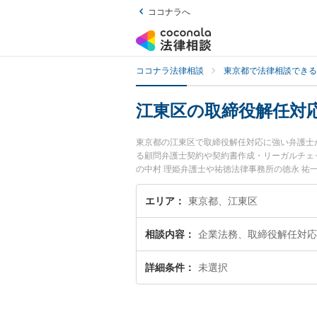
ココナラへ
ココナラ法律相談
東京都で法律相談できる
江東区の取締役解任対
東京都の江東区で取締役解任対応に強い弁護士
る顧問弁護士契約や契約書作成・リーガルチェ
の中村 理姫弁護士や祐徳法律事務所の徳永 
日や夜間に発生した取締役解任対応のトラブル
役解任対応を法律相談できる江東区内の弁護士
エリア
東京都、江東区
相談内容
企業法務、取締役解任対応
詳細条件
未選択