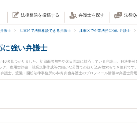
法律相談を投稿する
弁護士を探す
法律Q
弁護士
江東区で法律相談できる弁護士
江東区で企業法務に強い弁護士
応に強い弁護士
が10名見つかりました。初回面談無料や休日面談に対応している弁護士、解決事例
ック、雇用契約書・就業規則作成等の細かな分野での絞り込み検索もでき便利です。
祐一弁護士、渡瀨・國松法律事務所の本橋 典也弁護士のプロフィール情報や弁護士費
を今すぐに弁護士に相談したい』『取締役解任対応のトラブル解決の実績豊富な近
に相談予約したい』などでお困りの相談者さんにおすすめです。