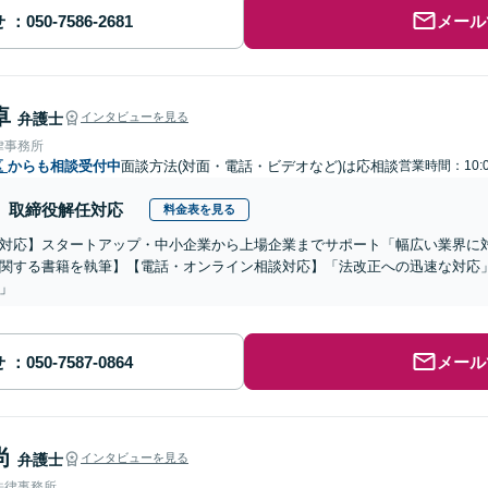
せ
メール
卓
弁護士
インタビューを見る
律事務所
区
からも相談受付中
面談方法(対面・電話・ビデオなど)は応相談
営業時間：10:0
取締役解任対応
料金表を見る
対応】スタートアップ・中小企業から上場企業までサポート「幅広い業界に
関する書籍を執筆】【電話・オンライン相談対応】「法改正への迅速な対応
」
せ
メール
尚
弁護士
インタビューを見る
法律事務所