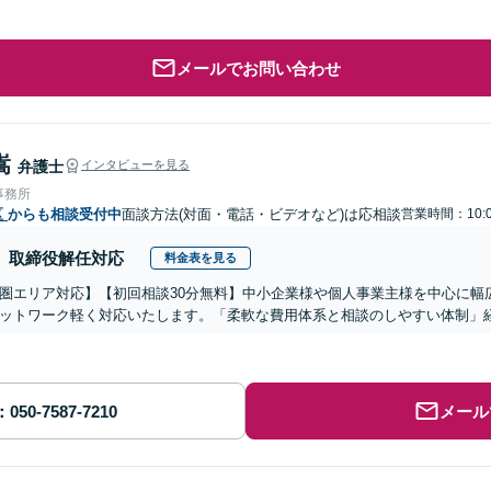
メールでお問い合わせ
嵩
弁護士
インタビューを見る
事務所
区
からも相談受付中
面談方法(対面・電話・ビデオなど)は応相談
営業時間：10:0
取締役解任対応
料金表を見る
圏エリア対応】【初回相談30分無料】中小企業様や個人事業主様を中心に幅
ットワーク軽く対応いたします。「柔軟な費用体系と相談のしやすい体制」
メール