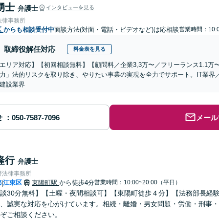
湧士
弁護士
インタビューを見る
法律事務所
区
からも相談受付中
面談方法(対面・電話・ビデオなど)は応相談
営業時間：10:0
取締役解任対応
料金表を見る
エリア対応】【初回相談無料】【顧問料／企業3,3万〜／フリーランス1.1
力」法的リスクを取り除き、やりたい事業の実現を全力でサポート。IT業界
建設業界
せ
メール
隆行
弁護士
野法律事務所
都
江東区
東陽町駅
から徒歩4分
営業時間：10:00~20:00（平日）
|
談30分無料】【土曜・夜間相談可】【東陽町徒歩４分】【法務部長経
、誠実な対応を心がけています。相続・離婚・男女問題・労働・刑事・
ぞご相談ください。