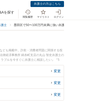
弁護士の方はこちら
&Aを探す
閲覧履歴
マイリスト
ログイン
弁護士
墨田区で50〜100万円未満に強い弁護士
士なども掲載中。詐欺・消費者問題に関係する投
法律経済事務所 錦糸町支店の丸山 智史弁護士の
トラブルを今すぐに弁護士に相談したい』『5
被害を法律相談できる墨田区内の弁護士に相談予
変更
変更
変更