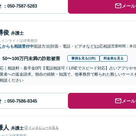
せ
メール
博俊
弁護士
人インサイト法律事務所
区
からも相談受付中
面談方法(対面・電話・ビデオなど)は応相談
営業時間：本
50〜100万円未満の詐欺被害
事例を見る(1件)
料金表を見る
応｜相談料・着手金0円【電話相談可！LINEでスピード対応】占いアプリや
業者への返金請求。独自の経験・知識で、他事務所で断られた難しいケース
相談ください
せ
メール
謙人
弁護士
インタビューを見る
ォース法律事務所