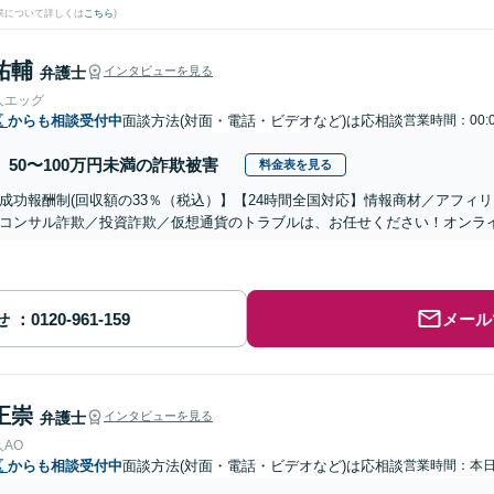
果について詳しくは
こちら
)
祐輔
弁護士
インタビューを見る
人エッグ
区
からも相談受付中
面談方法(対面・電話・ビデオなど)は応相談
営業時間：00:
50〜100万円未満の詐欺被害
料金表を見る
成功報酬制(回収額の33％（税込）】【24時間全国対応】情報商材／アフィ
コンサル詐欺／投資詐欺／仮想通貨のトラブルは、お任せください！オンラ
せ
メール
正崇
弁護士
インタビューを見る
AO
区
からも相談受付中
面談方法(対面・電話・ビデオなど)は応相談
営業時間：本