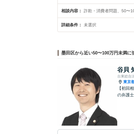
相談内容
詐欺・消費者問題、50〜1
詳細条件
未選択
墨田区から近い50〜100万円未満に
谷貝 
台東総合
東京
【初回相
の弁護士