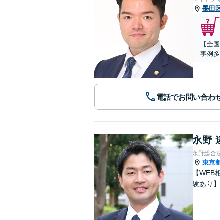
墨田
【全国
事例多
電話でお問い合わ
永野 
永野総合
東京
【WEB
験あり】