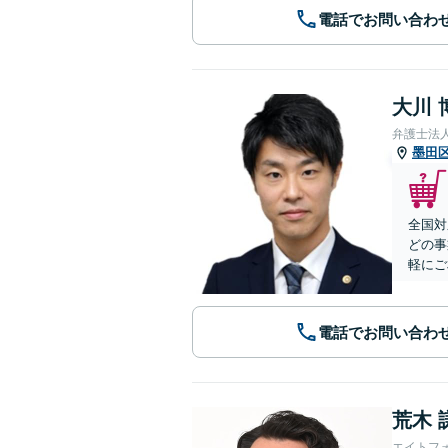
電話でお問い合わ
大川 
弁護士法
墨田
全国対
どの事
軽にご
電話でお問い合わ
荒木 
エイトフ