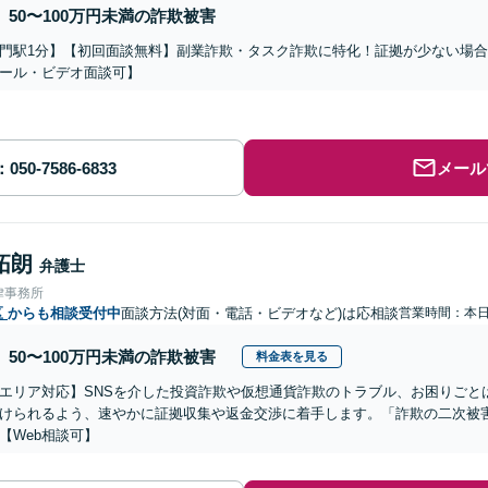
50〜100万円未満の詐欺被害
門駅1分】【初回面談無料】副業詐欺・タスク詐欺に特化！証拠が少ない場
ール・ビデオ面談可】
メール
拓朗
弁護士
律事務所
区
からも相談受付中
面談方法(対面・電話・ビデオなど)は応相談
営業時間：本
50〜100万円未満の詐欺被害
料金表を見る
エリア対応】SNSを介した投資詐欺や仮想通貨詐欺のトラブル、お困りごと
けられるよう、速やかに証拠収集や返金交渉に着手します。「詐欺の二次被
【Web相談可】