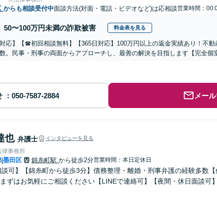
区
からも相談受付中
面談方法(対面・電話・ビデオなど)は応相談
営業時間：00:
50〜100万円未満の詐欺被害
料金表を見る
対応】【☎︎初回相談無料】【365日対応】100万円以上の返金実績あり！不
数。民事・刑事の両面からアプローチし、最善の解決を目指します【完全個
せ
メール
達也
弁護士
インタビューを見る
法律事務所
都
墨田区
錦糸町駅
から徒歩2分
営業時間：本日定休日
|
相談可】【錦糸町から徒歩3分】債務整理・離婚・刑事弁護の経験多数
まずはお気軽にご相談ください【LINEで連絡可】【夜間・休日面談可