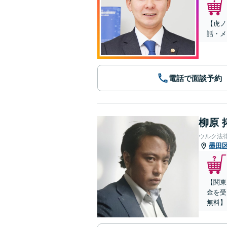
【虎ノ
話・メ
電話で面談予約
柳原 
ウルク法
墨田
【関東
金を受
無料】