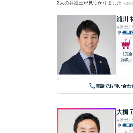
2
人の弁護士が見つかりました
(検索結
浦川 
弁護士法
墨田
【完全
詐欺／
電話でお問い合わ
大橋 
弁護士法人
墨田