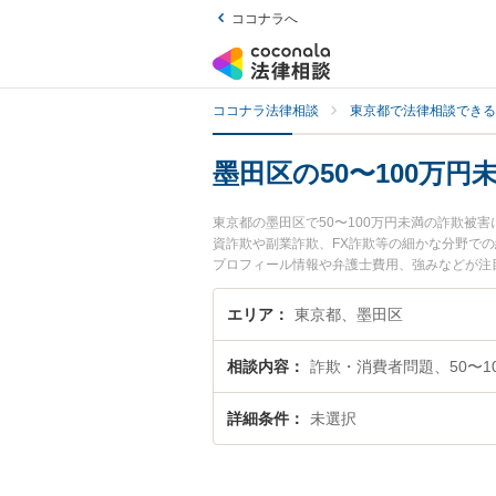
ココナラへ
ココナラ法律相談
東京都で法律相談できる
墨田区の50〜100万
東京都の墨田区で50〜100万円未満の詐欺被
資詐欺や副業詐欺、FX詐欺等の細かな分野での
プロフィール情報や弁護士費用、強みなどが注目
0〜100万円未満の詐欺被害のトラブル解決の
約したい』などでお困りの相談者さんにおすす
エリア
東京都、墨田区
相談内容
詐欺・消費者問題、50〜1
詳細条件
未選択