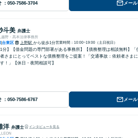
せ
メール
紗斗美
弁護士
人越野・髙本法律事務所
都
台東区
上野駅
から徒歩1分
営業時間：10:00~19:00（土日祝日）
|
1分】【借金問題の専門部署がある事務所】【債務整理は相談無料】「
者さまにとってベストな債務整理をご提案！「交通事故：依頼者さまに
す！」【休日・夜間相談可】
せ
メール
雅洋
弁護士
インタビューを見る
LEON