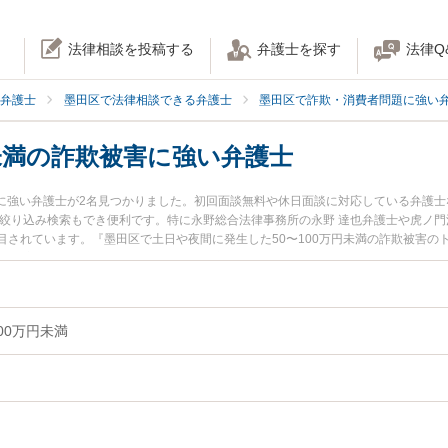
法律相談を投稿する
弁護士を探す
法律Q
弁護士
墨田区で法律相談できる弁護士
墨田区で詐欺・消費者問題に強い
円未満の詐欺被害に強い弁護士
害に強い弁護士が2名見つかりました。初回面談無料や休日面談に対応している弁護
絞り込み検索もでき便利です。特に永野総合法律事務所の永野 達也弁護士や虎ノ門
されています。『墨田区で土日や夜間に発生した50〜100万円未満の詐欺被害の
実績豊富な近くの弁護士を検索したい』『初回相談無料で50〜100万円未満の詐欺
めです。
00万円未満