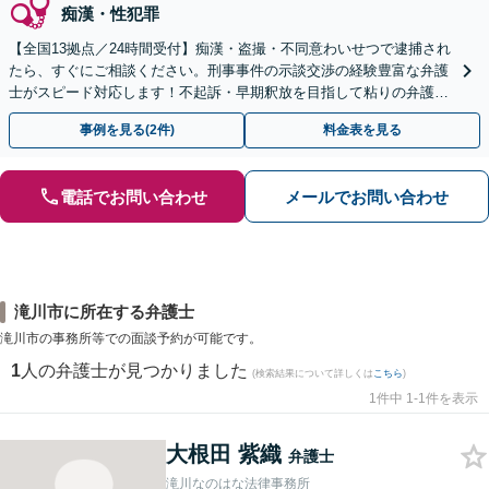
痴漢・性犯罪
【全国13拠点／24時間受付】痴漢・盗撮・不同意わいせつで逮捕され
たら、すぐにご相談ください。刑事事件の示談交渉の経験豊富な弁護
士がスピード対応します！不起訴・早期釈放を目指して粘りの弁護活
動を行います。
事例を見る(2件)
料金表を見る
電話でお問い合わせ
メールでお問い合わせ
滝川市に所在する弁護士
滝川市の事務所等での面談予約が可能です。
1
人の弁護士が見つかりました
(検索結果について詳しくは
こちら
)
1件中 1-1件を表示
大根田 紫織
弁護士
滝川なのはな法律事務所