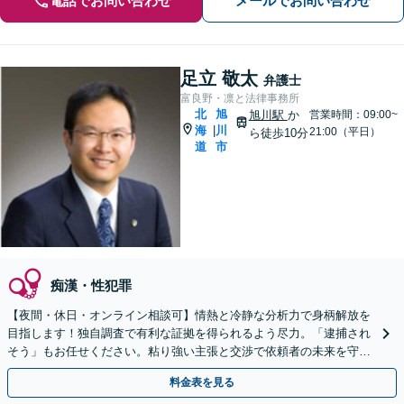
電話でお問い合わせ
メールでお問い合わせ
足立 敬太
弁護士
富良野・凛と法律事務所
北
旭
旭川駅
か
営業時間：09:00~
海
川
|
21:00（平日）
ら徒歩10分
道
市
痴漢・性犯罪
【夜間・休日・オンライン相談可】情熱と冷静な分析力で身柄解放を
目指します！独自調査で有利な証拠を得られるよう尽力。「逮捕され
そう」もお任せください。粘り強い主張と交渉で依頼者の未来を守り
ます。
料金表を見る