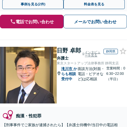
動を行います。
事例を見る(2件)
料金表を見る
電話でお問い合わせ
メールでお問い合わせ
日野 卓郎
静岡県
インタビュ
ーを見る
弁護士
東京スタートアップ法律事務所 静岡支店
営業時間：0
滝川市
か
面談方法(対面・
らも相談
電話・ビデオな
6:30~22:00
受付中
ど)は応相談
（平日）
痴漢・性犯罪
【刑事事件でご家族が逮捕されたら】【弁護士待機中/当日中の電話相