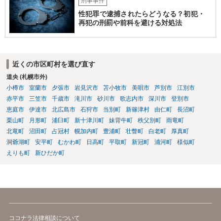
刑事事件
性犯罪で逮捕されたらどうなる？初犯・
再犯の刑罰や前科を避ける対処法
近くの市区町村を選び直す
道央 (札幌市外)
小樽市
室蘭市
夕張市
岩見沢市
苫小牧市
美唄市
芦別市
江別市
赤平市
三笠市
千歳市
滝川市
砂川市
歌志内市
深川市
登別市
恵庭市
伊達市
北広島市
石狩市
当別町
新篠津村
由仁町
長沼町
栗山町
月形町
浦臼町
新十津川町
妹背牛町
秩父別町
雨竜町
北竜町
沼田町
占冠村
幌加内町
豊浦町
壮瞥町
白老町
厚真町
洞爺湖町
安平町
むかわ町
日高町
平取町
新冠町
浦河町
様似町
えりも町
新ひだか町
ココナラ法律相談について