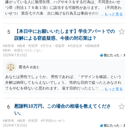
嫌がっている人に無理矢理、ハグやキスをする行為は、不同意わいせ
つ罪（刑法１７６条１項）に該当する可能性があります。 （不同意わ
いせつ） 第百七十六条 次に掲げる行為又は事由その他これらに類す
る行為又は事由により、同意しない意思を形成し、表明し若しくは全
うすることが困難な状態にさせ又はその状態にあることに乗じて、わ
いせつな行為をした者は、婚姻関係の有無にかかわらず、六月以上十
5
【本日中にお願いいたします】学生アパートでの
年以下の拘禁刑に処する。 一 暴行若しくは脅迫を用いること又はそ
誤解による窃盗疑惑、今後の対応策は？
れらを受けたこと。 二 心身の障害を生じさせること又はそれがある
#加害者
#痴漢・性犯罪
#万引き・窃盗罪
#示談交渉
#器物損壊
こと。 三 アルコール若しくは薬物を摂取させること又はそれらの影
#前科・前歴をつけたくない
響があること。 四 睡眠その他の意識が明瞭でない状態にさせること
2026年7月23日
役にたった
3
又はその状態にあること。 五 同意しない意思を形成し、表明し又は
全うするいとまがないこと。 六 予想と異なる事態に直面させて恐怖
匿名A
弁護士
させ、若しくは驚愕がくさせること又はその事態に直面して恐怖し、
若しくは驚愕していること。 七 虐待に起因する心理的反応を生じさ
あなたは男性でしょうか。 男性であれば、「デザインを確認」という
せること又はそれがあること。 八 経済的又は社会的関係上の地位に
弁解は納得してもらえないでしょう。 性的な目的で盗ったとみなされ
基づく影響力によって受ける不利益を憂慮させること又はそれを憂慮
てもやむを得ないと思われます。 返す目的だったとしても、性的な目
していること。
的の達成のためだとすれば、一旦、自室にもちかえっている以上、不
法領得の意思は発現しており、窃盗の既遂罪は成立し得まると思われ
ます。 元の場所に戻したのは、前述の目的を遂行する関係上、ばれな
6
慰謝料10万円。この場合の相場を教えてくださ
いように戻したと評価されることになるのではないかと思います。 防
い。
犯カメラに写っているのがあなたなのかは不明ですが、極めて深刻な
#被害者
#痴漢・性犯罪
#不同意わいせつ
事態になっているのは確かです。お早目にご両親などとも相談して、
2026年7月23日
役にたった
2