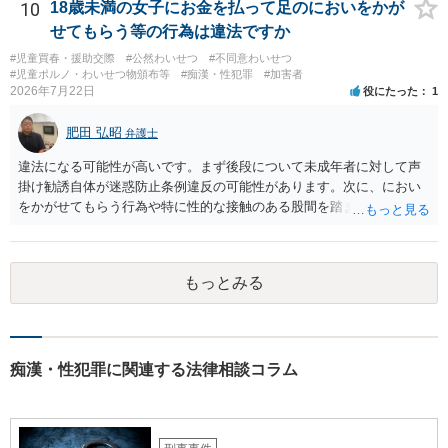
思います。
10
18歳未満の女子にお金を払って足のにおいをかが
せてもらう等の行為は違法ですか
#児童買春・援助交際
#公然わいせつ
#不同意わいせつ
#児童ポルノ・わいせつ物頒布等
#痴漢・性犯罪
#加害者
2026年7月22日
役にたった
1
肥田 弘昭
弁護士
違法になる可能性が高いです。まず後段について未成年者に対して声
掛け勧誘自体が迷惑防止条例違反の可能性があります。次に、におい
をかがせてもらう行為や特に性的な接触のある股間を踏ませる行為
は、児童に有害行為をさせるとして児童福祉法違反、青少年保護育成
条例違反などに該当する可能性が高いです。ご参考にしてください。
もっとみる
痴漢・性犯罪に関連する法律相談コラム