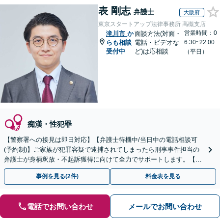
表 剛志
弁護士
大阪府
東京スタートアップ法律事務所 高槻支店
営業時間：0
滝川市
か
面談方法(対面・
らも相談
電話・ビデオな
6:30~22:00
受付中
ど)は応相談
（平日）
痴漢・性犯罪
【警察署への接見は即日対応】【弁護士待機中/当日中の電話相談可
(予約制)】ご家族が犯罪容疑で逮捕されてしまったら刑事事件担当の
弁護士が身柄釈放・不起訴獲得に向けて全力でサポートします。【毎
月100名以上の相談実績】【全国対応】
事例を見る(2件)
料金表を見る
電話でお問い合わせ
メールでお問い合わせ