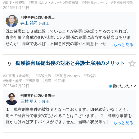
#痴漢・性犯罪
#児童ポルノ・わいせつ物頒布等
#不同意わいせつ
#不同意性交罪
合，問題となるのは基本的に現場で被害申告（被害の目撃）があった
2026年7月24日
場合がほとんどです。 そうでないと，犯人の特定につながりません。
防犯カメラを気にされるかもしれませんが，本件の場合，防犯カメラ
刑事事件に強い弁護士
があれば，かえって相談者が動いていないことがはっきり確認される
井上 祐司
弁護士
と思います。 ですから，この件については，相談者に捜査が及ぶこと
既に確実に１８歳に達していることが確実に確認できるのであれば、
はないだろうと思っていただいて大丈夫です。 安心して下さいね。
青少年健全育成条例や児童ポルノ関係の犯罪に該当する懸念はありま
せんが、同室であれば、不同意性交の罪や不同意わいせつの罪の問題
が生じる可能性が否定できないので、慎重に行動された方が良いと考
えます。 すでに成人している以上、ホテル側が訝しく思って連絡をす
る可能性というのはほとんどないと考えます。
9
痴漢被害届提出後の対応と弁護士雇用のメリット
#加害者（未成年）
#示談交渉
#不同意わいせつ
#不起訴
#冤罪・無実・正当防衛
#痴漢・性犯罪
2026年7月22日
役にたった
2
刑事事件に強い弁護士
三村 勇人
弁護士
１ 現在刑事事件の被疑者となっております。DNA鑑定がなくとも、
周囲の証言等で事実認定されることはございます。 ２ 詳細な事情を
聴かなければアドバイスができません。当時の状況等を反論していく
ことになるかと思います。 ３ 否認事件において、弁護人を選任せ
ず、当事者で解決した事例を知りません。依頼しない理由がないかと