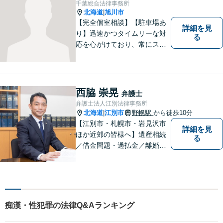
千葉総合法律事務所
域密着型】
北海道
旭川市
|
【完全個室相談】【駐車場あ
詳細を見
り】迅速かつタイムリーな対
る
応を心がけており、常にスム
ーズなコミュニケーションを
実現しています。 「弁護士に
依頼するほどではないかも」
と感じる方も、まずはお気軽
西脇 崇晃
弁護士
にご連絡いただければと思い
弁護士法人江別法律事務所
ます。
北海道
江別市
野幌駅
から徒歩10分
|
【江別市・札幌市・岩見沢市
詳細を見
ほか近郊の皆様へ】遺産相続
る
／借金問題・過払金／離婚／
不貞慰謝料／交通事故／刑事
事件など、個人のお悩みから
事業・会社関係のご相談まで
気軽にお問い合わせ下さい。
痴漢・性犯罪の法律Q&Aランキング