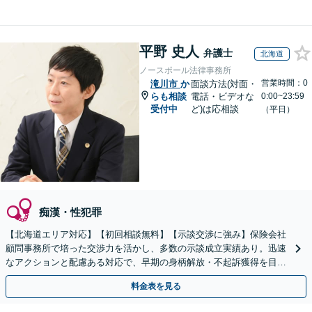
平野 史人
弁護士
北海道
ノースポール法律事務所
営業時間：0
滝川市
か
面談方法(対面・
らも相談
電話・ビデオな
0:00~23:59
受付中
ど)は応相談
（平日）
痴漢・性犯罪
【北海道エリア対応】【初回相談無料】【示談交渉に強み】保険会社
顧問事務所で培った交渉力を活かし、多数の示談成立実績あり。迅速
なアクションと配慮ある対応で、早期の身柄解放・不起訴獲得を目指
します【電話相談OK】【即日接見】
料金表を見る