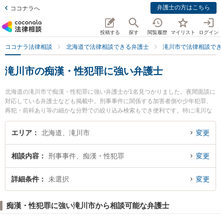
弁護士の方はこちら
ココナラへ
投稿する
探す
閲覧履歴
マイリスト
ログイン
ココナラ法律相談
北海道で法律相談できる弁護士
滝川市で法律相談で
滝川市の痴漢・性犯罪に強い弁護士
北海道の滝川市で痴漢・性犯罪に強い弁護士が1名見つかりました。夜間面談に
対応している弁護士なども掲載中。刑事事件に関係する加害者側や少年犯罪、
再犯・前科あり等の細かな分野での絞り込み検索もでき便利です。特に滝川な
のはな法律事務所の大根田 紫織弁護士のプロフィール情報や弁護士費用、強み
などが注目されています。『滝川市で土日や夜間に発生した痴漢・性犯罪のト
エリア
北海道、滝川市
変更
ラブルを今すぐに弁護士に相談したい』『痴漢・性犯罪のトラブル解決の実績
豊富な近くの弁護士を検索したい』『初回相談無料で痴漢・性犯罪を法律相談
相談内容
刑事事件、痴漢・性犯罪
変更
できる滝川市内の弁護士に相談予約したい』などでお困りの相談者さんにおす
すめです。
詳細条件
未選択
変更
痴漢・性犯罪に強い滝川市から相談可能な弁護士