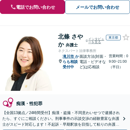
電話でお問い合わせ
メールでお問い合わせ
北條 さや
東京都
インタビュ
ーを見る
か
弁護士
ネクスパート法律事務所
営業時間：0
滝川市
か
面談方法(対面・
らも相談
電話・ビデオな
9:00~21:00
受付中
ど)は応相談
（平日）
痴漢・性犯罪
【全国13拠点／24時間受付】痴漢・盗撮・不同意わいせつで逮捕され
たら、すぐにご相談ください。刑事事件の示談交渉の経験豊富な弁護
士がスピード対応します！不起訴・早期釈放を目指して粘りの弁護活