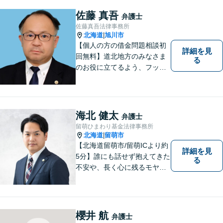
日祝もメール受付中です。お
佐藤 真吾
弁護士
困りごとがあれば、お気軽に
佐藤真吾法律事務所
ご相談ください。【バリアフ
北海道
旭川市
|
リー】
【個人の方の借金問題相談初
詳細を見
回無料】道北地方のみなさま
る
のお役に立てるよう、フット
ワークの軽い弁護士としてが
んばってまいります。
海北 健太
弁護士
留萌ひまわり基金法律事務所
北海道
留萌市
|
【北海道留萌市/留萌ICより約
詳細を見
5分】誰にも話せず抱えてきた
る
不安や、長く心に残るモヤモ
ヤ──どうぞ安心してお聞かせ
ください。あなたの想いに丁
寧に寄り添いながら、これか
らの一歩を一緒に見つけてい
櫻井 航
弁護士
きます。【駐車場あり】【地