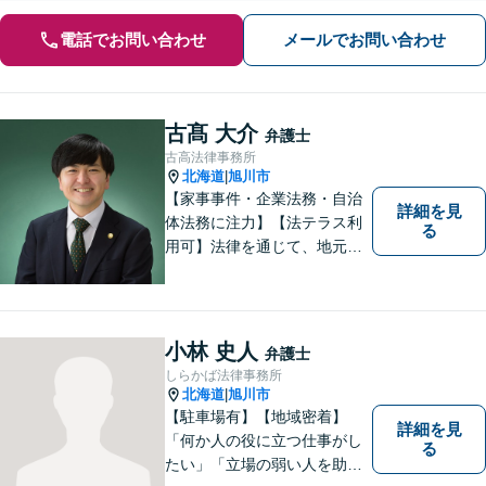
電話でお問い合わせ
メールでお問い合わせ
古髙 大介
弁護士
古高法律事務所
北海道
旭川市
|
【家事事件・企業法務・自治
詳細を見
体法務に注力】【法テラス利
る
用可】法律を通じて、地元の
皆さまを全力でサポートいた
します！どんなに小さなお悩
みでも気軽にご相談いただけ
る「信頼できる弁護士」を目
小林 史人
弁護士
指しています。【夜間や休日
しらかば法律事務所
相談も対応可能】【旭川市の
北海道
旭川市
|
総合法律事務所】
【駐車場有】【地域密着】
詳細を見
「何か人の役に立つ仕事がし
る
たい」「立場の弱い人を助け