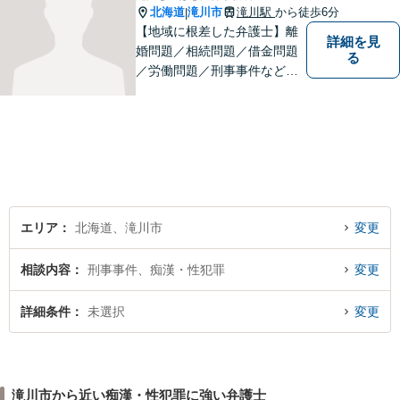
北海道
滝川市
滝川駅
から徒歩6分
|
【地域に根差した弁護士】離
詳細を見
婚問題／相続問題／借金問題
る
／労働問題／刑事事件など、
幅広い法律トラブルに対応。
お悩みの方はお気軽にご相談
下さい。【法テラス利用可】
【駐車場有】話しやすい雰囲
気作りを大切にして、皆様の
お越しをお待ちしています。
エリア
北海道、滝川市
変更
相談内容
刑事事件、痴漢・性犯罪
変更
詳細条件
未選択
変更
滝川市から近い痴漢・性犯罪に強い弁護士