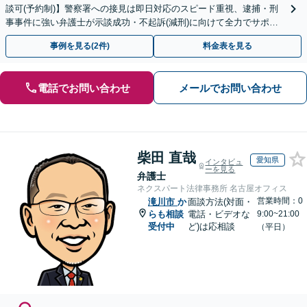
談可(予約制)】警察署への接見は即日対応のスピード重視、逮捕・刑
事事件に強い弁護士が示談成功・不起訴(減刑)に向けて全力でサポー
トします。【加害者側の相談専門】
事例を見る(2件)
料金表を見る
電話でお問い合わせ
メールでお問い合わせ
柴田 直哉
愛知県
インタビュ
ーを見る
弁護士
ネクスパート法律事務所 名古屋オフィス
営業時間：0
滝川市
か
面談方法(対面・
らも相談
電話・ビデオな
9:00~21:00
受付中
ど)は応相談
（平日）