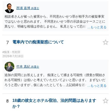
弁護士を依頼の上、示談の方向で動かれるのがよろしいかと思いま
す。
西浦 嘉博
弁護士
相談者さんが被った被害から、不同意わいせつ罪が相手方の被疑事実
ではないかと思われます。 不同意わいせつ罪の示談金はケースごとに
異なり、明確な相場は存在しません。 私見となって恐縮ですが、一般
的に20万～100万円程度に収束することが多い印象を受けます。 他
方、相手方に資力がなければ、相場通りの請求は困難であることに留
意ください。 より詳細について、お聞きになりたい場合、最寄りの法
7
電車内での痴漢疑惑について
律事務所での相談を検討ください。 上記、ご参考ください。
#痴漢・性犯罪
2026年7月18日
竹本 真紀
弁護士
追加の質問にお答えします。 痴漢として捕まる可能性（捜査が開始さ
れる可能性）は低いと考えていただいてよいと思います。 まずないだ
ろうと思いますが，仮にあったとしても，上記経緯を述べていただ
き，自分は肘を動かしてもなければ，故意も全くなかったこと，相手
の方が動いた結果当たってしまったにすぎないことを述べれば大丈夫
です。 相手の方は，オーバーに表現すると，自然と嘘となるので，自
8
18歳の彼女とホテル宿泊、法的問題はあります
分に不利益がかかってくると認識します。 これがブレーキとなり，表
か？
現されることはないと思っていただいて大丈夫です。 なお，痴漢の場