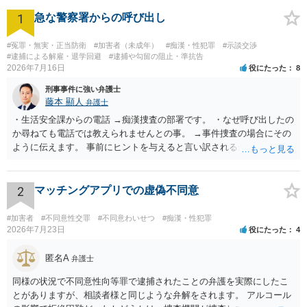
1
急な警察署からの呼び出し
#冤罪・無実・正当防衛
#加害者（未成年）
#痴漢・性犯罪
#示談交渉
#逮捕による解雇・退学回避
#逮捕や勾留の阻止・準抗告
2026年7月16日
役にたった
8
刑事事件に強い弁護士
藤本 顯人
弁護士
・生活安全課からの電話 →痴漢捜査の部署です。 ・なぜ呼び出したの
か尋ねても電話では教えられませんとの事。 →事件捜査の場合にその
ように伝えます。 事前にヒントを与えると言い訳されるからです。 ・
満員電車の中でかなり女性と密着してしまった可能性があるとの心当
たり →やはり痴漢として疑われているのでは。 そもそも痴漢をやって
ないのであれば、何も疑われる筋合いは無いわけですし狼狽える必要
2
マッチングアプリでの虚偽不同意
はないですね。
#加害者
#不同意性交罪
#不同意わいせつ
#痴漢・性犯罪
2026年7月23日
役にたった
4
匿名A
弁護士
同様の状況で不同意性向等罪で逮捕されたことの弁護を実際にしたこ
とがありますが、相談者様と同じような弁解をされます。 アルコール