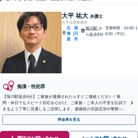
大平 祐大
弁護士
大平法律事務所
北
旭
旭川駅
か
営業時間：10:00~1
海
川
|
8:00（平日）
ら徒歩6分
道
市
痴漢・性犯罪
【旭川駅徒歩6分】ご家族が逮捕されたらすぐご連絡ください！夜
間・休日でもスピード対応を心がけ、ご家族・ご本人の不安を払拭で
きるよう丁寧に見通しをご説明します。逮捕前の示談交渉や警察への
出頭などのご相談もおまかせください。
料金表を見る