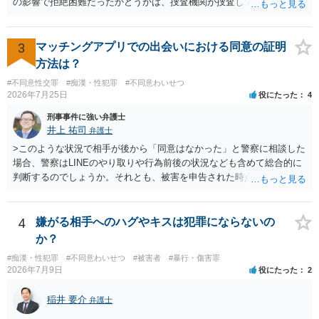
の影響で拒絶困難だったかどうかは、捜査機関が捜査して判断するこ
とになりますし、その結果、実際に起訴されるか、不起訴になるかも
分かりません。 また、拒絶困難であったとしても、それについて相談
者様に認識がなければ、「故意」がないという判断になることもあり
3
マッチングアプリでの出会いにおける同意の証明
ます。 相談者様はあくまで「アルコールの影響はない」「完全なる同
方法は？
意であった」とのお立場ですので、現時点で、対応できることはない
#不同意性交罪
#痴漢・性犯罪
#不同意わいせつ
のではないでしょうか？（同意してたよねと言っても火に油をそそぐ
2026年7月25日
役にたった
4
だけになりかねません。） そのため、現時点でこれ以上アドバイスで
きることはないとなります。これで回答を終わります。
刑事事件に強い弁護士
井上 祐司
弁護士
>このような状況で相手が後から「同意はなかった」と警察に相談した
場合、警察はLINEのやり取りや行為前後の状況なども含めて総合的に
判断するのでしょうか。それとも、被害を申告された時点で私がかな
り不利になるのでしょうか。 同様のご相談を、検察官送致されたも
の（不起訴事案）を含めて数件経験していますが、いずれも警察の対
応は前者です。 特に近年は、いわゆる異性間のトラブルから報復的
4
嫌がる相手へのハグやキスは犯罪にならないの
に不同意性交・不同意わいせつの罪の被害届が出される事案が頻発し
か？
ており、警察も闇雲な逮捕をしないよう慎重になっているため、まず
#痴漢・性犯罪
#不同意わいせつ
#被害者
#暴行・傷害罪
は前後のＬＩＮＥやInstagram等の履歴をすべて統括的に縦覧して、
2026年7月9日
役にたった
2
「被害者の被害申告内容が本当に信用できるものか」を見極めてから
動くようになっていると感じます。
稲井 要介
弁護士