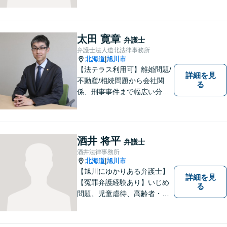
たい」という思いがあり、弁
護士を志しました。北海道な
らではの基準や慣習を理解し
た、法的サービスの提供を行
太田 寛章
弁護士
います。お気軽にご相談くだ
弁護士法人道北法律事務所
さい。
北海道
旭川市
|
【法テラス利用可】離婚問題/
詳細を見
不動産/相続問題から会社関
る
係、刑事事件まで幅広い分野
に対応いたします。法律問題
の悩みを抱える方々にとっ
て、身近な相談相手となるこ
とを目指しております。お困
酒井 将平
弁護士
りの際は、お気軽にご相談く
酒井法律事務所
ださい。
北海道
旭川市
|
【旭川にゆかりある弁護士】
詳細を見
【冤罪弁護経験あり】いじめ
る
問題、児童虐待、高齢者・障
害者の権利擁護など、近年増
加する社会問題に積極的に取
り組んでいます。時間外・土