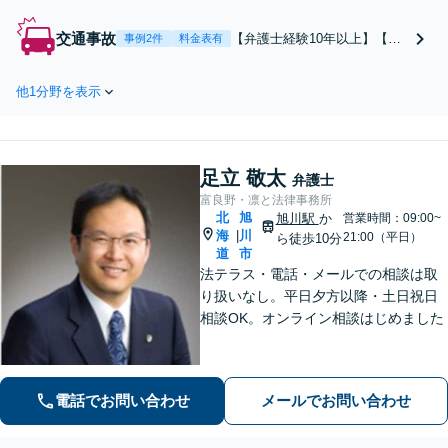
200件以上】【旭川駅1
0分】慰謝料、財産分
交通事故
【弁護士経験10年以上】【相
事例2件
料金表有
与、養育費などの解決
談件数は年間200以上】【旭川
実績多数あり。大切に
駅10分】「むち打ち程度の軽
していることは相談者
他1分野を表示
度な事故」から「後遺症認定
の方のお話をじっくり
の大きな事故」まで解決実績
お伺いすること。お気
は多数あり。大切にしている
軽にご相談ください
ことは相談者の方のお話をじ
【初回40分無料相談】
足立 敬太
っくりお伺いすることです
弁護士
【初回40分無料相談】
富良野・凛と法律事務所
北
旭
旭川駅
か
営業時間：09:00~
海
川
|
21:00（平日）
ら徒歩10分
道
市
法テラス・電話・メールでの相談は取
り扱いなし。平日夕方以降・土日祝日
相談OK。オンライン相談はじめました
電話でお問い合わせ
メールでお問い合わせ