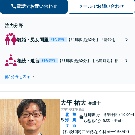
ど、事故に遭われたらまずご相談を
電話でお問い合わせ
メールでお問い合わせ
【初回相談無料】【ビデオ面談可】
注力分野
離婚・男女問題
【旭川駅徒歩3分】「離婚を決
料金表有
めたらまずご相談を」調停離婚
／親権問題／面会交流／養育費
の請求／財産分与／不貞行為の
相続・遺言
【旭川駅徒歩3分】【迅速対応】相続
料金表有
慰謝料請求など。「ご依頼者さ
放棄／相続人調査／遺産分割／遺留
まの気持ちに寄り添い問題を解
分侵害額請求／財産目録・調査「成
決します」「納得感が得られる
他1分野を表示
年後見に関するご相談も承ります」
ことを大切に」【夜間休日面談
地道で粘り強い交渉力で円滑な相続
可（応相談）】
手続きをサポート！【ビデオ面談
可】
大平 祐大
弁護士
大平法律事務所
北
旭
旭川駅
か
営業時間：10:00~1
海
川
|
8:00（平日）
ら徒歩6分
道
市
【相談時間に関係なく料金一律5500