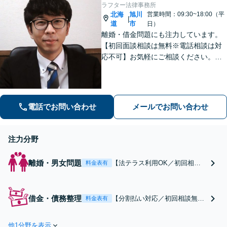
いきましょう。
ラフター法律事務所
北海
旭川
営業時間：09:30~18:00（平
|
道
市
日）
離婚・借金問題にも注力しています。
【初回面談相談は無料※電話相談は対
応不可】お気軽にご相談ください。解
決策を提供できるように尽力いたしま
す。
電話でお問い合わせ
メールでお問い合わせ
注力分野
離婚・男女問題
【法テラス利用OK／初回相談
料金表有
は無料】離婚を迷っている段階
から相談可能。離婚を有利に進
めたい方は交渉から調停、離婚
借金・債務整理
【分割払い対応／初回相談無
料金表有
後のことまで最後までサポート
料】これまで多くの借金問題を
いたします
取り扱ってきました。身内に知
他1分野を表示