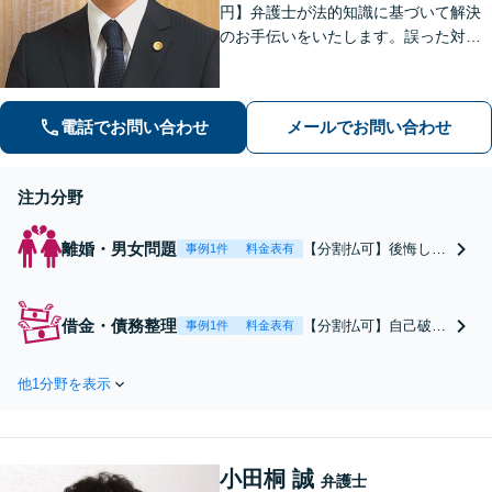
円】弁護士が法的知識に基づいて解決
のお手伝いをいたします。誤った対応
をしてしまう前にご相談ください。離
婚・財産分与・ＤＶモラハラ・債務整
理・民事・刑事事件など幅広い対応が
電話でお問い合わせ
メールでお問い合わせ
可能です。
注力分野
離婚・男女問題
【分割払可】後悔しな
事例1件
料金表有
い協議・調停をするた
めに最大限サポートし
ます！親権・財産分
借金・債務整理
【分割払可】自己破産
事例1件
料金表有
与・熟年離婚・ＤＶモ
や個人再生など債務整
ラハラなど幅広いお悩
理にお悩みなら弁護士
みにも対応いたしま
他1分野を表示
へご相談ください！あ
す。あなたが直接相手
なたに合う方法をアド
と交渉をしてストレス
バイスいたします。早
を感じる必要はありま
期に手続を進め、借金
せん。まずは一度ご相
小田桐 誠
のない生活を目指して
弁護士
談ください。