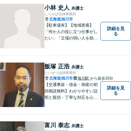
る「信頼できる弁護士」を目
小林 史人
弁護士
指しています。【夜間や休日
しらかば法律事務所
相談も対応可能】【旭川市の
北海道
旭川市
|
総合法律事務所】
【駐車場有】【地域密着】
詳細を見
「何か人の役に立つ仕事がし
る
たい」「立場の弱い人を助け
たい」という思いがあり、弁
護士を志しました。北海道な
らではの基準や慣習を理解し
た、法的サービスの提供を行
飯塚 正浩
弁護士
います。お気軽にご相談くだ
たいせつ法律事務所
さい。
北海道
旭川市
旭川駅
から徒歩10分
|
【交通事故・借金・倒産の初
詳細を見
回相談無料】わかりやすい説
る
明と親切・丁寧な対応を心が
けています。 旭川市内をはじ
め、道北地域の皆様のご相談
を承ります。個人・法人問わ
ず初めての方でもお気軽にご
富川 泰志
弁護士
相談ください。【弁護士歴２