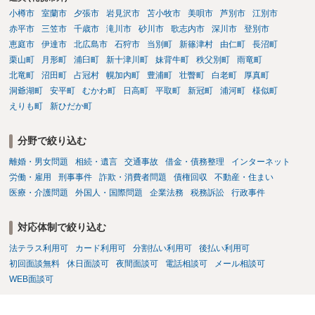
小樽市
室蘭市
夕張市
岩見沢市
苫小牧市
美唄市
芦別市
江別市
赤平市
三笠市
千歳市
滝川市
砂川市
歌志内市
深川市
登別市
恵庭市
伊達市
北広島市
石狩市
当別町
新篠津村
由仁町
長沼町
栗山町
月形町
浦臼町
新十津川町
妹背牛町
秩父別町
雨竜町
北竜町
沼田町
占冠村
幌加内町
豊浦町
壮瞥町
白老町
厚真町
洞爺湖町
安平町
むかわ町
日高町
平取町
新冠町
浦河町
様似町
えりも町
新ひだか町
分野で絞り込む
離婚・男女問題
相続・遺言
交通事故
借金・債務整理
インターネット
労働・雇用
刑事事件
詐欺・消費者問題
債権回収
不動産・住まい
医療・介護問題
外国人・国際問題
企業法務
税務訴訟
行政事件
対応体制で絞り込む
法テラス利用可
カード利用可
分割払い利用可
後払い利用可
初回面談無料
休日面談可
夜間面談可
電話相談可
メール相談可
WEB面談可