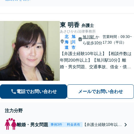
られずに債務整理を進めたい、
住宅を残しながら債務整理をし
たいなど、可能な限りとはなり
ますが、ご希望に沿えるように
東 明香
いたします。
弁護士
あさひかわ法律事務所
北
旭
旭川駅
か
営業時間：09:30~
海
川
|
17:30（平日）
ら徒歩10分
道
市
【弁護士経験10年以上】【相談件数は
年間200件以上】【旭川駅10分】離
婚・男女問題、交通事故、借金・債務
整理など幅広く対応します。大切にし
ていることは相談者の方のお話をじっ
くりお伺いすること。お気軽にご相談
電話でお問い合わせ
メールでお問い合わせ
ください【初回40分無料相談】
注力分野
離婚・男女問題
【弁護士経験10年以
事例3件
料金表有
上】【相談件数は年間