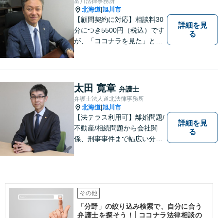
富川法律事務所
０年】
北海道
旭川市
|
【顧問契約に対応】相談料30
詳細を見
分につき5500円（税込）です
る
が、「ココナラを見た」とお
伝えいただければ初回に限り3
0分まで無料で相談を延長しま
す。
太田 寛章
弁護士
弁護士法人道北法律事務所
北海道
旭川市
|
【法テラス利用可】離婚問題/
詳細を見
不動産/相続問題から会社関
る
係、刑事事件まで幅広い分野
に対応いたします。法律問題
の悩みを抱える方々にとっ
て、身近な相談相手となるこ
とを目指しております。お困
りの際は、お気軽にご相談く
その他
ださい。
「分野」の絞り込み検索で、自分に合う
弁護士を探そう！│ココナラ法律相談の