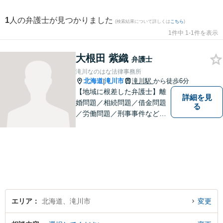
1
人の弁護士が見つかりました
(検索結果について詳しくは
こちら
)
1件中 1-1件を表示
大根田 紫織
弁護士
滝川なのはな法律事務所
北海道
滝川市
滝川駅
から徒歩6分
|
【地域に根差した弁護士】離
詳細を見
婚問題／相続問題／借金問題
る
／労働問題／刑事事件など、
幅広い法律トラブルに対応。
お悩みの方はお気軽にご相談
下さい。【法テラス利用可】
【駐車場有】話しやすい雰囲
気作りを大切にして、皆様の
お越しをお待ちしています。
エリア
北海道、滝川市
変更