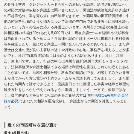
の弁護士交渉、クレジットカード会社への過払い金請求、給与遅配/未払いへ
の対応の対処や依頼を弁護士に問い合わせたり、労働法や飲酒無免許ひき逃げ
の不起訴処分、車を売らずに自己破産できるか、欠陥建築の損害賠償請求、中
絶の慰謝料相場のような悩みについて法律の専門家である弁護士に法律相談し
たいという方々の悩みに応える弁護士がいます。滝川市(北海道)の弁護士の法
律相談料の相場は30分あたり5,000円です。現在弁護士への相談料や依頼料金
は自由化されているためココナラ法律相談の弁護士ページに掲載される料金表
等を確認したり、気になる弁護士へ問い合わせてみると良いでしょう。また弁
護士は交通の便が良い主要駅の近くや行政の中心地に事務所を構えることが多
いです。滝川市(北海道)の駅には次のような3の駅があります。滝川、江部
乙、東滝川です。また、行政の中心は滝川市役所(滝川市大町１－２－１５)で
す。法律事務所や弁護士相談できる場所は利便性を重視しこれらの近くにある
ことが多いです。地域や相談分野、料金等の確認ができ、相談してみたい弁護
士が見つかった方は電話や予約フォームから面談予約してみましょう。また限
られた時間内で話ができるよう、面談当日までに整理した事実や経緯と希望の
解決方針をしっかり伝えられるように準備しましょう。一方で、依頼ではな
く、疑問解消などを目的に相談のみをご希望の方は
無料法律Q&A(無料会員登
録が必要)
であなたの相談を匿名投稿し、弁護士からの回答を募集してみまし
ょう。
近くの市区町村を選び直す
道央 (札幌市外)