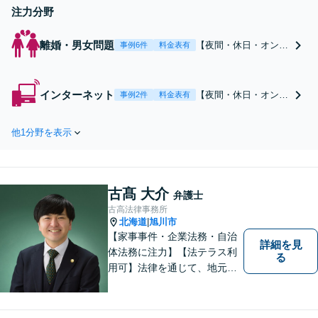
注力分野
離婚・男女問題
【夜間・休日・オンラ
事例6件
料金表有
イン相談可】【解決実
績100件以上】戦略的
な進め方で依頼者に有
インターネット
【夜間・休日・オンラ
事例2件
料金表有
利な状況へ導きます！
イン相談可】名誉棄
「財産の分け方に不
損・プライバシー侵
満」もお任せくださ
他1分野を表示
害・誹謗中傷・著作権
い。可能な限り隠し財
侵害・ネット炎上 北
産を明らかにし適切な
海道で本格的にネット
財産取得へ。不貞の証
トラブルを手掛けてい
拠の有効なアドバイス
古髙 大介
る弁護士におまかせく
弁護士
【子連れ相談可】
ださい。
古高法律事務所
北海道
旭川市
|
【家事事件・企業法務・自治
詳細を見
体法務に注力】【法テラス利
る
用可】法律を通じて、地元の
皆さまを全力でサポートいた
します！どんなに小さなお悩
みでも気軽にご相談いただけ