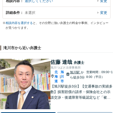
相談内容
選択してください
変更
詳細条件
未選択
変更
※
相談内容を選択する
と、その分野に強い弁護士の料金や事例、インタビュー
が見つかります。
滝川市から近い弁護士
佐藤 達哉
弁護士
旭川つばさ法律事務所
北
旭
旭川駅
か
営業時間：09:00~1
海
川
|
8:00（平日）
ら徒歩3分
道
市
【旭川駅徒歩3分】【交通事故の実績多
数】損害賠償の請求・保険会社との示
談交渉・後遺障害等級認定など「被害
者専門の弁護士」として完全成功報酬
で承ります！／人身事故・死亡事故な