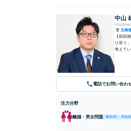
中山 
中山Dri
北海
【初回相
り添う」
考えてい
電話でお問い合わ
注力分野
離婚・男女問題
事例2件
料金