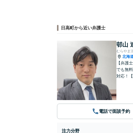
日高町から近い弁護士
邨山 
むらやま
北海
【弁護士
でも無料
対応！【
電話で面談予約
注力分野