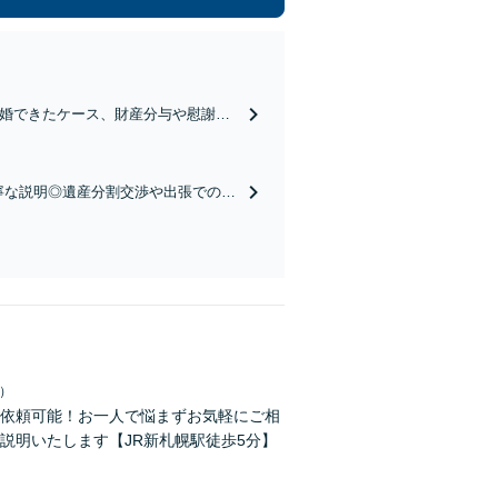
で離婚できたケース、財産分与や慰謝料
続きを代理し、有利な解決を目指しま
丁寧な説明◎遺産分割交渉や出張での遺
績あり】【アクセス良好】【分かりや
日）
依頼可能！お一人で悩まずお気軽にご相
説明いたします【JR新札幌駅徒歩5分】