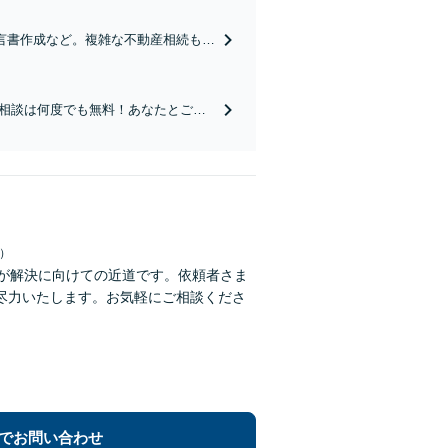
言書作成など。複雑な不動産相続も関
の出張相談も対応可能です【弁護士歴
相談は何度でも無料！あなたとご家
も軽減【弁護士歴19年以上】【完全
日）
連絡が解決に向けての近道です。依頼者さま
尽力いたします。お気軽にご相談くださ
でお問い合わせ