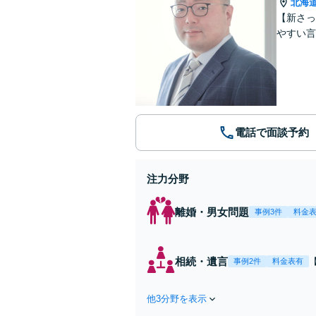
北海
【新さっ
やすい言
電話で面談予約
注力分野
離婚・男女問題
事例3件
料金
相続・遺言
事例2件
料金表有
他3分野を表示