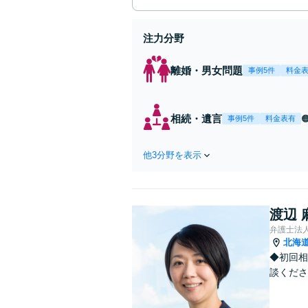
注力分野
離婚・男女問題
事例5件
料金
相続・遺言
事例5件
料金表有
他3分野を表示
渡辺 
弁護士法
北海
◆初回相
談くださ