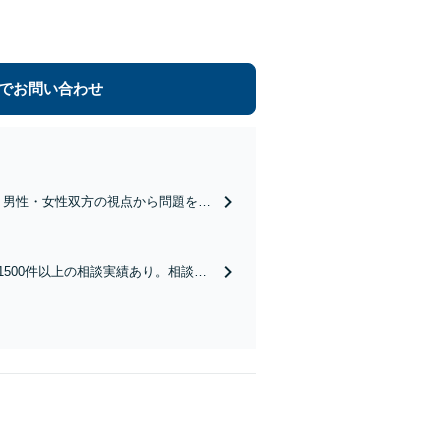
でお問い合わせ
す！男性・女性双方の視点から問題を検
ます【夜間相談・WEB面談可】【完
1500件以上の相談実績あり。相談者
し、登記や相続税の申告までワンス