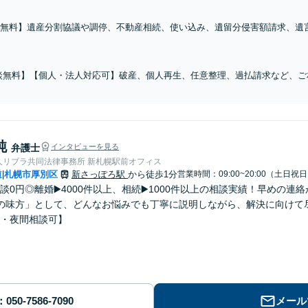
無料】遺産分割協議や調停、不動産相続、使い込み、遺留分侵害額請求、遺
携し、円滑な相続の実現を目指します。来所が難しい場合は、施設や病院へ
】
談無料】【個人・法人対応可】破産、個人再生、任意整理、過払請求など、ご
5年先を見据えた解決策をご提案します。迅速な着手で督促による精神的な負担
で対応】
純
弁護士
インタビューを見る
人リブラ共同法律事務所 新札幌駅前オフィス
道
札幌市厚別区
新さっぽろ駅
から徒歩1分
営業時間：09:00~20:00（土日祝
|
談0円◎離婚▶️4000件以上、相続▶️1000件以上の相談実績！早めの
の味方」として、どんなお悩みでも丁寧に説明しながら、解決に向けて
・夜間相談可】
メール