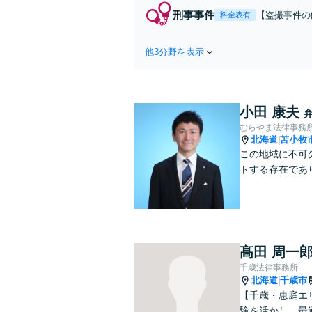
刑事事件
【盗撮事件の
料金表有
いたら可能な
他3分野を表示
小田 康夫
むらやま法律事務
北海道
苫小牧
|
この地域に不可
トする存在であ
髙田 周一
千歳法律事務所
北海道
千歳市
|
【千歳・恵庭エ
験を活かし、最