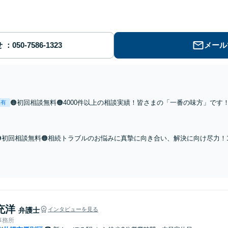
せ
メール
🟠初回相談無料🟠4000件以上の相談実績！皆さまの「一番の味方」で
表有
証。すべての手続きを代理し、依頼者さまに有利な条件での解決を目指し
全個室・秘密厳守】
🟠初回相談無料🟠相続トラブルのお悩みに真摯に向き合い、解決に向け尽力！
の視点からわかりやすい説明に強み◎司法書士や税理士、不動産会社をご紹介
トップで対応【夜間相談可】
充洋
弁護士
インタビューを見る
事務所