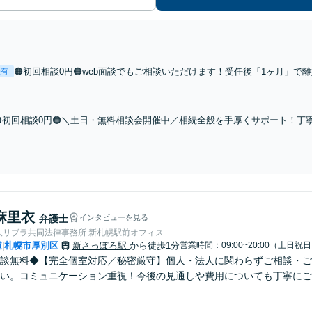
🟠初回相談0円🟠web面談でもご相談いただけます！受任後「1ヶ月」
表有
を獲得したケースなど、解決多数！4000件以上の相談実績！すべての手
す【夜間相談可】【完全個室】
🟠初回相談0円🟠＼土日・無料相談会開催中／相続全般を手厚くサポート！
言書作成、音信不通の相続人の調査など、解決多数！【1500件以上の相談実
すい料金体系】
麻里衣
弁護士
インタビューを見る
人リブラ共同法律事務所 新札幌駅前オフィス
道
札幌市厚別区
新さっぽろ駅
から徒歩1分
営業時間：09:00~20:00（土日祝
|
談無料◆【完全個室対応／秘密厳守】個人・法人に関わらずご相談・ご
い。コミュニケーション重視！今後の見通しや費用についても丁寧にご