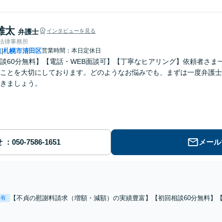
雄太
弁護士
インタビューを見る
ve法律事務所
道
札幌市清田区
営業時間：本日定休日
|
談60分無料】【電話・WEB面談可】【丁寧なヒアリング】依頼者さま
ことを大切にしております。どのようなお悩みでも、まずは一度弁護士
きましょう。
せ
メール
【不貞の慰謝料請求（増額・減額）の実績豊富】【初回相談60分無料】【
表有
や交渉を弁護士が代行します。慰謝料請求すべきか悩んでいる方もお気
一緒に見つけましょう。