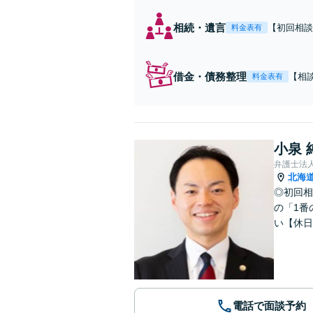
相続・遺言
【初回相談
料金表有
連士業と連
19年以上
借金・債務整理
【相
料金表有
族、
個室
小泉 
弁護士法
北海
◎初回相
の「1番
い【休日
電話で面談予約