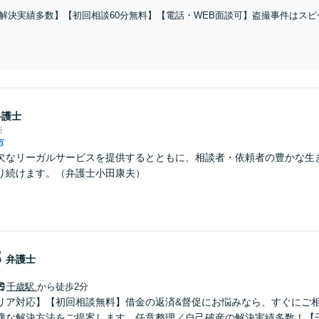
解決実績多数】【初回相談60分無料】【電話・WEB面談可】盗撮事件はス
限り迅速に対応いたします。
弁護士
所
市
欠なリーガルサービスを提供するとともに、相談者・依頼者の豊かな生
り続けます。（弁護士小田康夫）
郎
弁護士
千歳駅
から徒歩2分
リア対応】【初回相談無料】借金の返済&督促にお悩みなら、すぐにご
適な解決方法をご提案します。任意整理／自己破産の解決実績多数！【