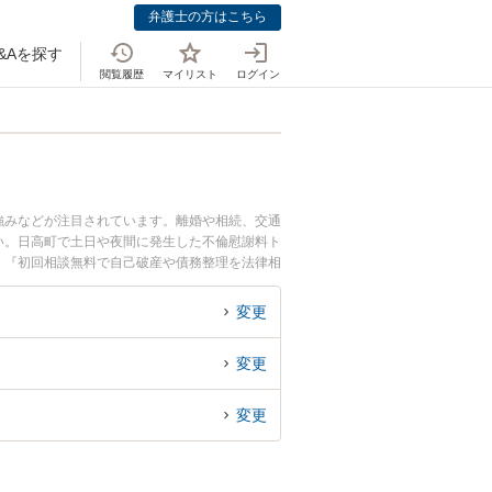
弁護士の方はこちら
&Aを探す
閲覧履歴
マイリスト
ログイン
強みなどが注目されています。離婚や相続、交通
い。日高町で土日や夜間に発生した不倫慰謝料ト
』『初回相談無料で自己破産や債務整理を法律相
変更
変更
変更