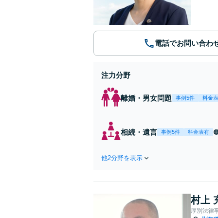
電話でお問い合わ
注力分野
離婚・男女問題
事例5件
料金
相続・遺言
事例5件
料金表有
他2分野を表示
村上 
厚別法律