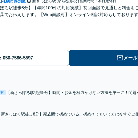
道
札幌市厚別区
新さっぽろ駅
から徒歩8分
営業時間：本日定休日
|
ぽろ駅徒歩8分】【年間100件の対応実績】初回面談で見通しと料金を
葉でお伝えします。【Web面談可】オンライン相談対応もしておりま
メール
【新さっぽろ駅徒歩8分】時間・お金を極力かけない方法を第一に！問題
表有
婚協議・調停／不貞の慰謝料請求／親権・養育費／財産分与など複雑な
料】【完全個室・子連れ相談可】
【新さっぽろ駅徒歩8分】親族間で揉めている、揉めそうという方は今すぐご
額請求、相続放棄、財産調査から遺言書執行など幅広く対応可能。【初回面談
軽減！