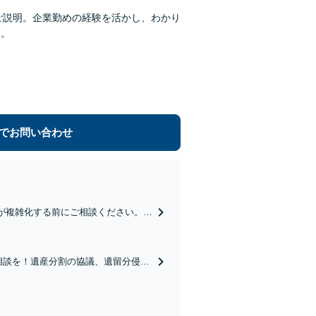
ご説明。企業勤めの経験を活かし、わかり
す。
でお問い合わせ
が複雑化する前にご相談ください。離
対応を負担をかけずに。【初回面談無
相談を！遺産分割の協議、遺留分侵害
無料】弁護士が窓口になりストレス