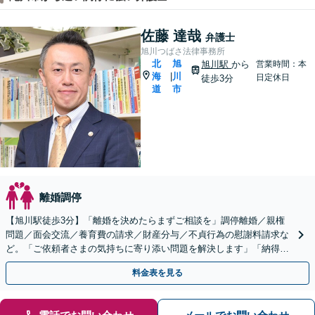
佐藤 達哉
弁護士
旭川つばさ法律事務所
北
旭
旭川駅
から
営業時間：本
海
川
|
日定休日
徒歩3分
道
市
離婚調停
【旭川駅徒歩3分】「離婚を決めたらまずご相談を」調停離婚／親権
問題／面会交流／養育費の請求／財産分与／不貞行為の慰謝料請求な
ど。「ご依頼者さまの気持ちに寄り添い問題を解決します」「納得感
が得られることを大切に」【夜間休日面談可（応相談）】
料金表を見る