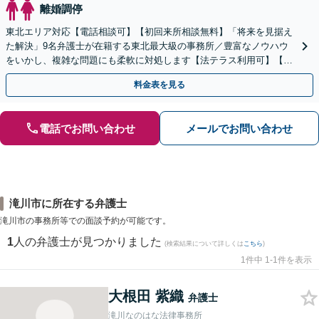
離婚調停
東北エリア対応【電話相談可】【初回来所相談無料】「将来を見据え
た解決」9名弁護士が在籍する東北最大級の事務所／豊富なノウハウ
をいかし、複雑な問題にも柔軟に対処します【法テラス利用可】【秘
密厳守】
料金表を見る
電話でお問い合わせ
メールでお問い合わせ
滝川市に所在する弁護士
滝川市の事務所等での面談予約が可能です。
1
人の弁護士が見つかりました
(検索結果について詳しくは
こちら
)
1件中 1-1件を表示
大根田 紫織
弁護士
滝川なのはな法律事務所