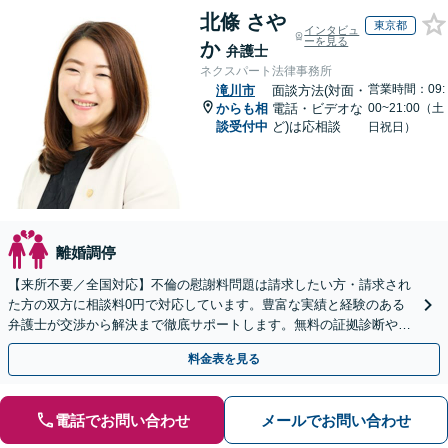
北條 さや
東京都
インタビュ
ーを見る
か
弁護士
ネクスパート法律事務所
営業時間：09:
滝川市
面談方法(対面・
からも相
電話・ビデオな
00~21:00（土
談受付中
ど)は応相談
日祝日）
離婚調停
【来所不要／全国対応】不倫の慰謝料問題は請求したい方・請求され
た方の双方に相談料0円で対応しています。豊富な実績と経験のある
弁護士が交渉から解決まで徹底サポートします。無料の証拠診断や着
手金の返還保証もありますので安心してご相談ください。
料金表を見る
電話でお問い合わせ
メールでお問い合わせ