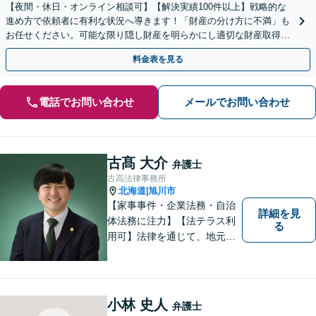
【夜間・休日・オンライン相談可】【解決実績100件以上】戦略的な
進め方で依頼者に有利な状況へ導きます！「財産の分け方に不満」も
お任せください。可能な限り隠し財産を明らかにし適切な財産取得
へ。不貞の証拠の有効なアドバイス【子連れ相談可】
料金表を見る
電話でお問い合わせ
メールでお問い合わせ
古髙 大介
弁護士
古高法律事務所
北海道
旭川市
|
【家事事件・企業法務・自治
詳細を見
体法務に注力】【法テラス利
る
用可】法律を通じて、地元の
皆さまを全力でサポートいた
します！どんなに小さなお悩
みでも気軽にご相談いただけ
る「信頼できる弁護士」を目
小林 史人
弁護士
指しています。【夜間や休日