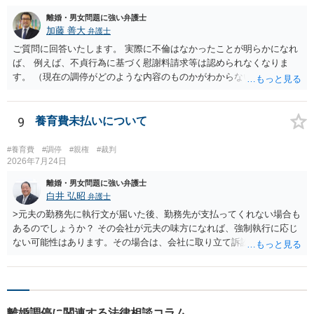
離婚・男女問題に強い弁護士
加藤 善大
弁護士
ご質問に回答いたします。 実際に不倫はなかったことが明らかになれ
ば、 例えば、不貞行為に基づく慰謝料請求等は認められなくなりま
す。 （現在の調停がどのような内容のものかがわからないため、即断
はできませんが。 また、調停は、あくまでも裁判所での話し合いで
すので、 最終的に請求が認められるか否かが問題になるのは、裁判に
なってからではあります。） 問題は、不倫はなかったことと明らかに
9
養育費未払いについて
できるかどうかです。 不倫をしたことを偽装した目的は、相手に離婚
に応じてもらうことにあったようですが、通常、相手に不倫が明らか
#養育費
#調停
#親権
#裁判
になることは、離婚することに障害になる事由です。 （仮に夫婦が別
2026年7月24日
居していても、有責配偶者からの離婚請求は当分認められません。）
離婚・男女問題に強い弁護士
そうすると、離婚するために不倫を偽装することは、通常はしないこ
白井 弘昭
弁護士
とですから、 それを、偽装だったと認めてもらうためには、 客観的な
>元夫の勤務先に執行文が届いた後、勤務先が支払ってくれない場合も
証拠を含めて、しっかりと説明する必要があると思われます。 ご質問
あるのでしょうか？ その会社が元夫の味方になれば、強制執行に応じ
に対する回答は以上ですが、可能であれば、ご依頼になるかは別にし
ない可能性はあります。その場合は、会社に取り立て訴訟を行うこと
て、お近くの弁護士に直接相談されて、今後の対応についてアドバイ
で、会社から取り立てることができます。 その他、預金を探して差し
スを求めることをおすすめいたします。 ご参考にしていただけますと
押さえ、元夫名義の車の差し押さえ競売などを検討します。 ＞何もで
幸いです。
きなかった場合は、公正証書の原本は戻ってくるのでしょうか？ 取れ
ても取れなくても、執行裁判所に原本の還付請求を行えば還付されま
離婚調停に関連する法律相談コラム
す。 ＞他の弁護士さんに再度依頼できるのでしょうか？ できます。た