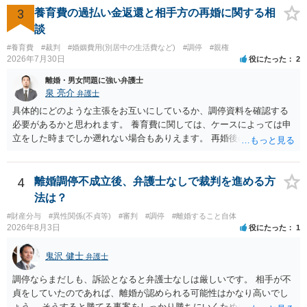
償金の支払いが必要になります。
3
養育費の過払い金返還と相手方の再婚に関する相
談
#養育費
#裁判
#婚姻費用(別居中の生活費など)
#調停
#親権
2026年7月30日
役にたった
2
離婚・男女問題に強い弁護士
泉 亮介
弁護士
具体的にどのような主張をお互いにしているか、調停資料を確認する
必要があるかと思われます。 養育費に関しては、ケースによっては申
立をした時までしか遡れない場合もありえます。 再婚後の相手方の行
動がどのようなものであったのかも重要であるため、相手が再婚後の
養育費に関するやりとり等があればそちらについても確認する必要が
あるでしょう。 公開相談の場での回答よりも個別に弁護士にご相談さ
4
離婚調停不成立後、弁護士なしで裁判を進める方
れることをお勧めいたします。
法は？
#財産分与
#異性関係(不貞等)
#審判
#調停
#離婚すること自体
2026年8月3日
役にたった
1
鬼沢 健士
弁護士
調停ならまだしも、訴訟となると弁護士なしは厳しいです。 相手が不
貞をしていたのであれば、離婚が認められる可能性はかなり高いでし
ょう。 そうすると勝てる事案をしっかり勝ちにいくためにも弁護士委