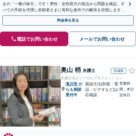
まの「一番の味方」です！男性・女性双方の視点から問題を検証。す
べての手続を代理し依頼者さまに有利な条件での解決を目指します
【夜間相談・WEB面談可】【完全個室・秘密厳守】
料金表を見る
電話でお問い合わせ
メールでお問い合わせ
奥山 梢
弁護士
宮城県
弁護士法人リーガルプロフェッション
営業時
滝川市
か
面談方法(対面・電
らも相談
話・ビデオなど)は
間：本日
受付中
応相談
定休日