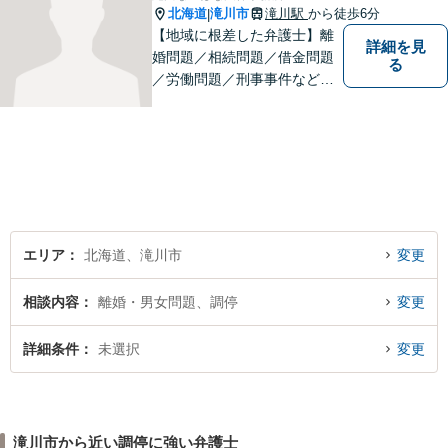
北海道
滝川市
滝川駅
から徒歩6分
|
【地域に根差した弁護士】離
詳細を見
婚問題／相続問題／借金問題
る
／労働問題／刑事事件など、
幅広い法律トラブルに対応。
お悩みの方はお気軽にご相談
下さい。【法テラス利用可】
【駐車場有】話しやすい雰囲
気作りを大切にして、皆様の
お越しをお待ちしています。
エリア
北海道、滝川市
変更
相談内容
離婚・男女問題、調停
変更
詳細条件
未選択
変更
滝川市から近い調停に強い弁護士