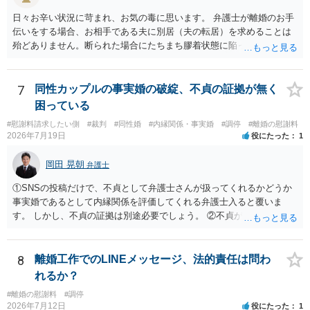
日々お辛い状況に苛まれ、お気の毒に思います。 弁護士が離婚のお手
伝いをする場合、お相手である夫に別居（夫の転居）を求めることは
殆どありません。断られた場合にたちまち膠着状態に陥ってしまうの
と、同居中の依頼者ご本人をますます窮地に陥らせてしまう可能性が
高いためです。 実務的には、ご相談者さまが転居する形で離婚協議等
を進める選択を採らざるを得ないことが圧倒的多数です。
7
同性カップルの事実婚の破綻、不貞の証拠が無く
困っている
#慰謝料請求したい側
#裁判
#同性婚
#内縁関係・事実婚
#調停
#離婚の慰謝料
2026年7月19日
役にたった
1
岡田 晃朝
弁護士
①SNSの投稿だけで、不貞として弁護士さんが扱ってくれるかどうか
事実婚であるとして内縁関係を評価してくれる弁護士入ると覆いま
す。 しかし、不貞の証拠は別途必要でしょう。 ②不貞が認められない
のであれば、こちらが別れを承諾してはいるが、一方的な事実婚の解
消にあたるかどうか そこは協議の余地はあるかもしれませんが、離婚
の場合も相互に帰責性が無ければ（立証できなければ）、慰謝料など
8
離婚工作でのLINEメッセージ、法的責任は問わ
は無いので、意味があるかでしょうね。
れるか？
#離婚の慰謝料
#調停
2026年7月12日
役にたった
1