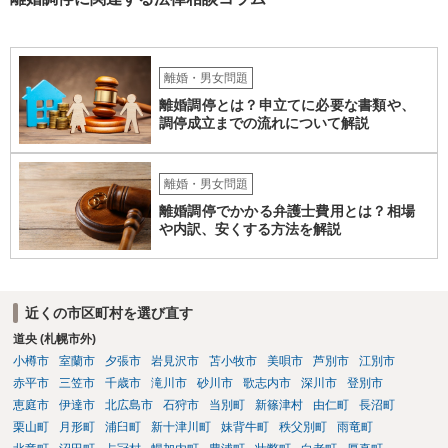
だ、取れなかった場合に取り立て訴訟等を起こしてもらえば、他の弁
護士に頼む必要は無いでしょう。 以上、ご参考まで。
離婚・男女問題
離婚調停とは？申立てに必要な書類や、
調停成立までの流れについて解説
離婚・男女問題
離婚調停でかかる弁護士費用とは？相場
や内訳、安くする方法を解説
近くの市区町村を選び直す
道央 (札幌市外)
小樽市
室蘭市
夕張市
岩見沢市
苫小牧市
美唄市
芦別市
江別市
赤平市
三笠市
千歳市
滝川市
砂川市
歌志内市
深川市
登別市
恵庭市
伊達市
北広島市
石狩市
当別町
新篠津村
由仁町
長沼町
栗山町
月形町
浦臼町
新十津川町
妹背牛町
秩父別町
雨竜町