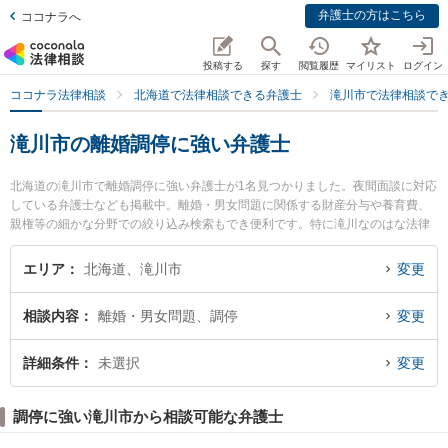
弁護士の方はこちら
ココナラへ
投稿する
探す
閲覧履歴
マイリスト
ログイン
ココナラ法律相談
北海道で法律相談できる弁護士
滝川市で法律相談で
滝川市の離婚調停に強い弁護士
北海道の滝川市で離婚調停に強い弁護士が1名見つかりました。夜間面談に対応
している弁護士なども掲載中。離婚・男女問題に関係する財産分与や養育費、
親権等の細かな分野での絞り込み検索もでき便利です。特に滝川なのはな法律
事務所の大根田 紫織弁護士のプロフィール情報や弁護士費用、強みなどが注目
されています。『滝川市で土日や夜間に発生した離婚調停のトラブルを今すぐ
エリア
北海道、滝川市
変更
に弁護士に相談したい』『離婚調停のトラブル解決の実績豊富な近くの弁護士
を検索したい』『初回相談無料で離婚調停を法律相談できる滝川市内の弁護士
相談内容
離婚・男女問題、調停
変更
に相談予約したい』などでお困りの相談者さんにおすすめです。
詳細条件
未選択
変更
調停に強い滝川市から相談可能な弁護士