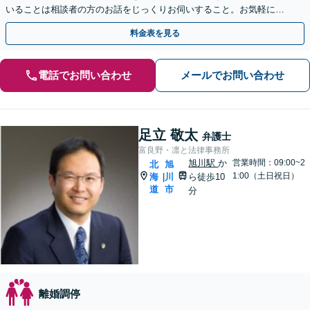
いることは相談者の方のお話をじっくりお伺いすること。お気軽にご
相談ください【初回40分無料相談】
料金表を見る
電話でお問い合わせ
メールでお問い合わせ
足立 敬太
弁護士
富良野・凛と法律事務所
旭川駅
か
営業時間：09:00~2
北
旭
1:00（土日祝日）
海
川
ら徒歩10
|
道
市
分
離婚調停