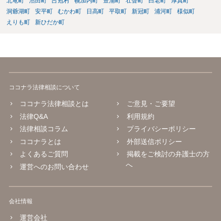
北竜町
沼田町
占冠村
幌加内町
豊浦町
壮瞥町
白老町
厚真町
洞爺湖町
安平町
むかわ町
日高町
平取町
新冠町
浦河町
様似町
えりも町
新ひだか町
ココナラ法律相談について
ココナラ法律相談とは
ご意見・ご要望
法律Q&A
利用規約
法律相談コラム
プライバシーポリシー
ココナラとは
外部送信ポリシー
よくあるご質問
掲載をご検討の弁護士の方
へ
運営へのお問い合わせ
会社情報
運営会社