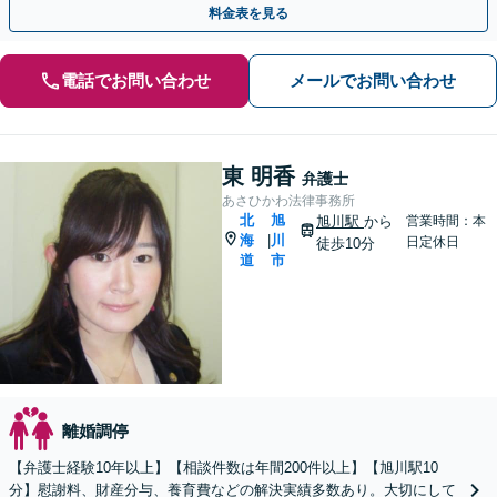
料金表を見る
電話でお問い合わせ
メールでお問い合わせ
東 明香
弁護士
あさひかわ法律事務所
北
旭
旭川駅
から
営業時間：本
海
川
|
日定休日
徒歩10分
道
市
離婚調停
【弁護士経験10年以上】【相談件数は年間200件以上】【旭川駅10
分】慰謝料、財産分与、養育費などの解決実績多数あり。大切にして