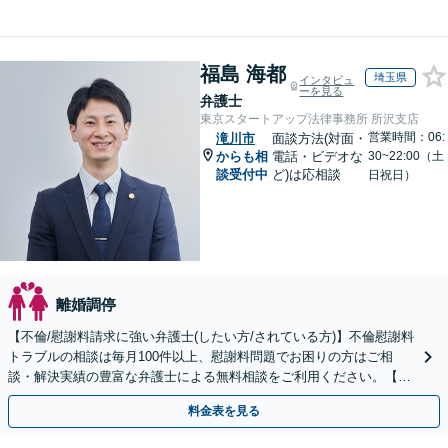
福島 海都
埼玉県
インタビュ
ーを見る
弁護士
東京スタートアップ法律事務所 所沢支店
営業時間：06:
滝川市
面談方法(対面・
からも相
電話・ビデオな
30~22:00（土
談受付中
ど)は応相談
日祝日）
離婚調停
【不倫/慰謝料請求に強い弁護士(したい方/されている方)】不倫慰謝料
トラブルの相談は毎月100件以上、慰謝料問題でお困りの方はご相
談・解決実績の豊富な弁護士による無料相談をご利用ください。【不
倫相談は初回0円】【全国対応】
料金表を見る