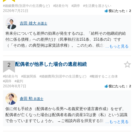
#婚姻費用(別居中の生活費など)
#財産分与
#調停
#生活費を渡さない
2026年7月21日
役にたった
2
吉田 雄大
弁護士
将来分についても差押の効果が発生するのは、「給料その他継続的給
付に係る債権」への差押だけ（民事執行法151条、151条の2）です
（「その他」の典型例は家賃請求権）。 このため、残念ながらお答え
は否です。つまり、不動産を差し押さえた場合には、申立時までの分
のみが配当の対象です。
2
配偶者が他界した場合の遺産相続
#財産分与
#親族関係
#婚姻費用(別居中の生活費など)
#離婚すること自体
#調停
#裁判
2026年8月7日
役にたった
2
倉田 勲
弁護士
仮に何も手続き（配偶者から長男へ名義変更や遺言書作成）をせず、
配偶者が亡くなった場合は配偶者名義の資産1/2は妻（私）という認識
で合っていますでしょうか。 →ご相談内容を拝見する限りでは、その
認識で合ってはいます。 なお、逆に１/２しか権利がないため、自宅を
完全に所有する場合は、他の相続人に対して自宅の評価額の１/２の代