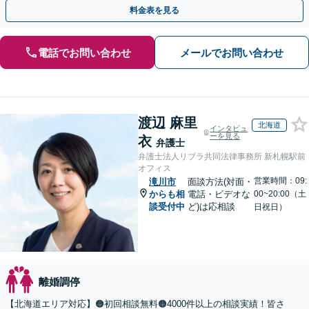
手金の返還保証もありますので安心してご相談ください。
料金表を見る
電話でお問い合わせ
メールでお問い合わせ
渡辺 麻里
北海道
インタビュ
ーを見る
衣
弁護士
弁護士法人リブラ共同法律事務所 新札幌駅前
オフィス
営業時間：09:
滝川市
面談方法(対面・
からも相
電話・ビデオな
00~20:00（土
談受付中
ど)は応相談
日祝日）
離婚調停
【北海道エリア対応】🟠初回相談無料🟠4000件以上の相談実績！皆さ