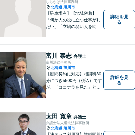
しらかば法律事務所
相談も対応可能】【旭川市の
北海道
旭川市
|
総合法律事務所】
【駐車場有】【地域密着】
詳細を見
「何か人の役に立つ仕事がし
る
たい」「立場の弱い人を助け
たい」という思いがあり、弁
護士を志しました。北海道な
らではの基準や慣習を理解し
た、法的サービスの提供を行
富川 泰志
弁護士
います。お気軽にご相談くだ
富川法律事務所
さい。
北海道
旭川市
|
【顧問契約に対応】相談料30
詳細を見
分につき5500円（税込）です
る
が、「ココナラを見た」とお
伝えいただければ初回に限り3
0分まで無料で相談を延長しま
す。
太田 寛章
弁護士
弁護士法人道北法律事務所
北海道
旭川市
|
【法テラス利用可】離婚問題/