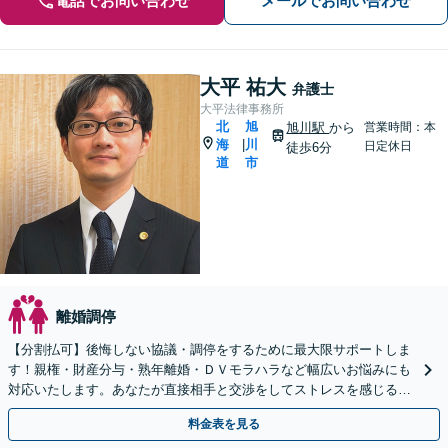
電話でお問い合わせ
メールでお問い合わせ
大平 祐大
弁護士
大平法律事務所
北
旭
旭川駅
から
営業時間：本
海
川
|
日定休日
徒歩6分
道
市
離婚調停
【分割払可】後悔しない協議・調停をするために最大限サポートしま
す！親権・財産分与・熟年離婚・ＤＶモラハラなど幅広いお悩みにも
対応いたします。あなたが直接相手と交渉をしてストレスを感じる必
要はありません。まずは一度ご相談ください。
料金表を見る