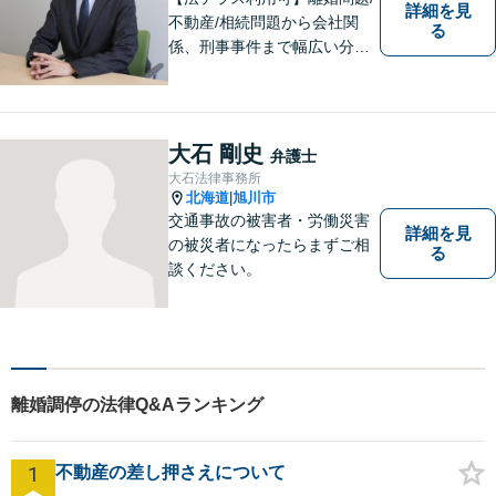
詳細を見
不動産/相続問題から会社関
る
係、刑事事件まで幅広い分野
に対応いたします。法律問題
の悩みを抱える方々にとっ
て、身近な相談相手となるこ
とを目指しております。お困
大石 剛史
弁護士
りの際は、お気軽にご相談く
大石法律事務所
ださい。
北海道
旭川市
|
交通事故の被害者・労働災害
詳細を見
の被災者になったらまずご相
る
談ください。
離婚調停の法律Q&Aランキング
1
不動産の差し押さえについて