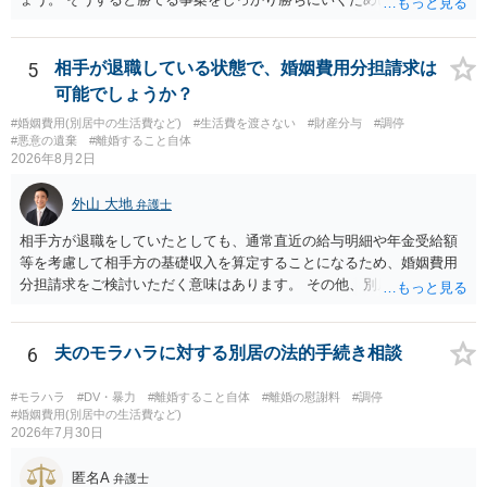
任を強くおすすめします。
5
相手が退職している状態で、婚姻費用分担請求は
可能でしょうか？
#婚姻費用(別居中の生活費など)
#生活費を渡さない
#財産分与
#調停
#悪意の遺棄
#離婚すること自体
2026年8月2日
外山 大地
弁護士
相手方が退職をしていたとしても、通常直近の給与明細や年金受給額
等を考慮して相手方の基礎収入を算定することになるため、婚姻費用
分担請求をご検討いただく意味はあります。 その他、別居の経緯、質
問者様の年収、監護されているお子様がいるかといった事情をふまえ
て、ご検討いただくのが良いかと思います。
6
夫のモラハラに対する別居の法的手続き相談
#モラハラ
#DV・暴力
#離婚すること自体
#離婚の慰謝料
#調停
#婚姻費用(別居中の生活費など)
2026年7月30日
匿名A
弁護士