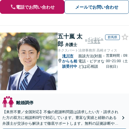
電話でお問い合わせ
メールでお問い合わせ
五十嵐 太
群馬県
インタビュ
ーを見る
郎
弁護士
ネクスパート法律事務所 高崎オフィス
営業時間：09:
滝川市
面談方法(対面・
からも相
電話・ビデオな
00~21:00（土
談受付中
ど)は応相談
日祝日）
離婚調停
【来所不要／全国対応】不倫の慰謝料問題は請求したい方・請求され
た方の双方に相談料0円で対応しています。豊富な実績と経験のある
弁護士が交渉から解決まで徹底サポートします。無料の証拠診断や着