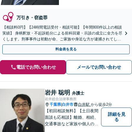
万引き・窃盗罪
【相談料0円】【24時間電話受付・相談可能】【年間800件以上の相談
実績】 身柄釈放・不起訴処分による前科回避・示談の成立に全力を尽
くします。刑事事件は初動が命、ご家族や身近な方が逮捕されてしま
ったら一刻も早くお電話ください。
料金表を見る
電話でお問い合わせ
メールでお問い合わせ
岩井 聡明
弁護士
岩井総合法律事務所
千葉県
白井市
白井駅
から徒歩2分
|
【初回相談無料】【土日夜間
詳細を見
面談も応相談】離婚、相続、
る
交通事故など家族や個人のト
ラブルでお悩みの方は気軽に