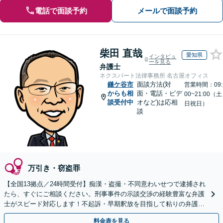
電話で面談予約
メールで面談予約
柴田 直哉
愛知県
インタビュ
ーを見る
弁護士
ネクスパート法律事務所 名古屋オフィス
鎌ケ谷市
面談方法(対
営業時間：09:
からも相
面・電話・ビデ
00~21:00（土
談受付中
オなど)は応相
日祝日）
談
万引き・窃盗罪
【全国13拠点／24時間受付】痴漢・盗撮・不同意わいせつで逮捕され
たら、すぐにご相談ください。刑事事件の示談交渉の経験豊富な弁護
士がスピード対応します！不起訴・早期釈放を目指して粘りの弁護活
動を行います。
料金表を見る