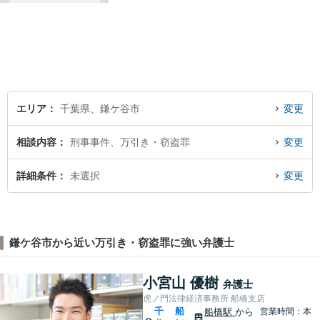
と」や「より良い解決を目指
すこと」です。お客様のお悩
みに真摯に耳を傾け，個々の
事情を吟味したうえで適切な
解決が図れるようサポートし
て参ります。
エリア
千葉県、鎌ケ谷市
変更
相談内容
刑事事件、万引き・窃盗罪
変更
詳細条件
未選択
変更
鎌ケ谷市から近い万引き・窃盗罪に強い弁護士
小宮山 優樹
弁護士
虎ノ門法律経済事務所 船橋支店
千
船
船橋駅
から
営業時間：本