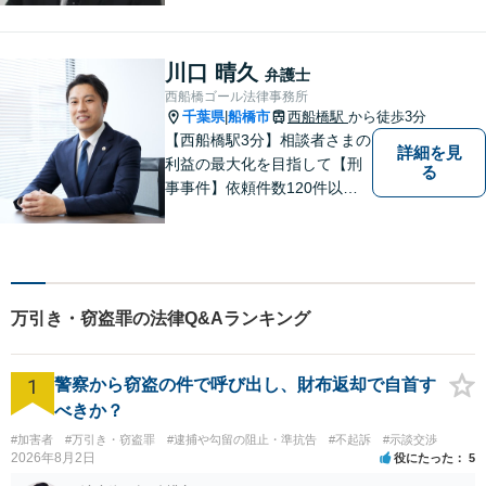
ご相談ください。弁護士が誠
心誠意、ご納得いくまでお話
を聞き、具体的な解決案をご
川口 晴久
弁護士
提案させていただきます。
西船橋ゴール法律事務所
千葉県
船橋市
西船橋駅
から徒歩3分
|
【西船橋駅3分】相談者さまの
詳細を見
利益の最大化を目指して【刑
る
事事件】依頼件数120件以
上。複数の無罪や不起訴を獲
得した経験を活かし、最善の
解決を【離婚問題】男性側の
豊富な対応実績。セカンドオ
ピニオンも可能です【初回相
万引き・窃盗罪の法律Q&Aランキング
談無料】【夜間／土日祝日対
応可】
1
警察から窃盗の件で呼び出し、財布返却で自首す
べきか？
#加害者
#万引き・窃盗罪
#逮捕や勾留の阻止・準抗告
#不起訴
#示談交渉
2026年8月2日
役にたった
5