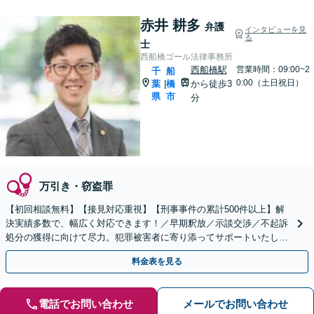
赤井 耕多
弁護
インタビューを見
る
士
西船橋ゴール法律事務所
西船橋駅
営業時間：09:00~2
千
船
0:00（土日祝日）
葉
橋
から徒歩3
|
県
市
分
万引き・窃盗罪
【初回相談無料】【接見対応重視】【刑事事件の累計500件以上】解
決実績多数で、幅広く対応できます！／早期釈放／示談交渉／不起訴
処分の獲得に向けて尽力。犯罪被害者に寄り添ってサポートいたしま
す【夜間・休日面談可】【西船橋駅3分】
料金表を見る
電話でお問い合わせ
メールでお問い合わせ