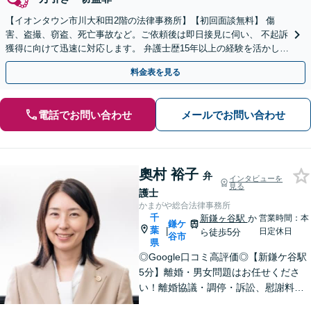
【イオンタウン市川大和田2階の法律事務所】【初回面談無料】 傷
害、盗撮、窃盗、死亡事故など。ご依頼後は即日接見に伺い、 不起訴
獲得に向けて迅速に対応します。 弁護士歴15年以上の経験を活かし、
最善の結果を模索します。【電話相談可】
料金表を見る
電話でお問い合わせ
メールでお問い合わせ
奧村 裕子
弁
インタビューを
見る
護士
かまがや総合法律事務所
千
新鎌ヶ谷駅
か
営業時間：本
鎌ケ
葉
|
日定休日
ら徒歩5分
谷市
県
◎Google口コミ高評価◎【新鎌ケ谷駅
5分】離婚・男女問題はお任せくださ
い！離婚協議・調停・訴訟、慰謝料、
養育費まで幅広く対応。明るい未来へ