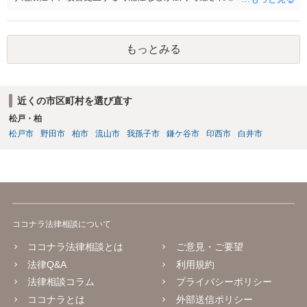
のため、生活環境が悪い方や反社会的な生活を送っていれば、ぐ犯少
年とされ、犯罪を犯していなくとも、不良交友等が原因で、保護観察
や少年院送致される可能性もあります。 本件生活状況が分かりません
もっとみる
ので、適切なアドバイスがしにくいのですが、通常初犯の自転車窃盗
で生活環境が整っていれば、審判不開始か不処分となる可能性はあり
ます。
近くの市区町村を選び直す
松戸・柏
松戸市
野田市
柏市
流山市
我孫子市
鎌ケ谷市
印西市
白井市
ココナラ法律相談について
ココナラ法律相談とは
ご意見・ご要望
法律Q&A
利用規約
法律相談コラム
プライバシーポリシー
ココナラとは
外部送信ポリシー