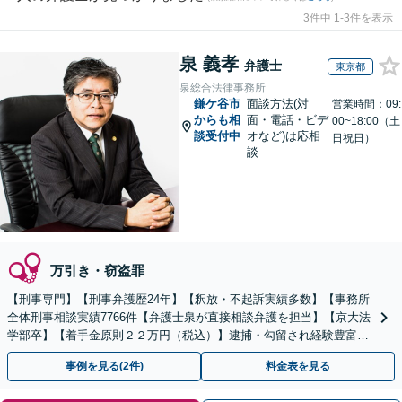
3件中 1-3件を表示
泉 義孝
弁護士
東京都
泉総合法律事務所
鎌ケ谷市
面談方法(対
営業時間：09:
からも相
面・電話・ビデ
00~18:00（土
談受付中
オなど)は応相
日祝日）
談
万引き・窃盗罪
【刑事専門】【刑事弁護歴24年】【釈放・不起訴実績多数】【事務所
全体刑事相談実績7766件【弁護士泉が直接相談弁護を担当】【京大法
学部卒】【着手金原則２２万円（税込）】逮捕・勾留され経験豊富な
弁護士をお探しの方は弁護士泉にご相談ください。
事例を見る(2件)
料金表を見る