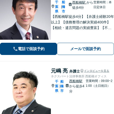
千
船
西船橋駅
から
営業時間：本
葉
橋
|
日定休日
徒歩4分
県
市
【西船橋駅徒歩4分】【弁護士経験20年
以上】【債務整理の解決実績400件】
【相続・遺言問題の実績豊富】【不動
産について豊富な経験】地元密着で相
続・不動産問題も最後まできめ細かく
親身にサポートし解決へ。【企業勤め
電話で面談予約
メールで面談予約
経験有の弁護士】
元嶋 亮
弁護士
インタビューを見る
ネクスパート法律事務所 西船橋オフィス
西船橋駅
営業時間：09:00~2
千
船
1:00（土日祝日）
葉
橋
から徒歩4
|
県
市
分