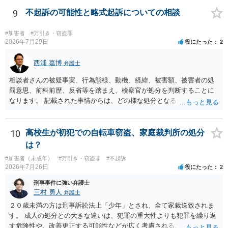
いいと思います。
9
不起訴の可能性と略式起訴についての相談
#加害者
#万引き・窃盗罪
2026年7月29日
役にたった
2
西浦 嘉博
弁護士
相談者さんの被疑事実、行為態様、動機、経緯、被害額、被害者の処
罰意思、前科前歴、反省等を踏まえ、検察官が処分を判断することに
なります。 記載された事情からは、どの様な処分となるかを明確に判
断することは困難です。 少なくとも検察官が弁済を示唆したことにつ
いては、相談者さんにとって有意な事情と考えて良いのではないでし
ょうか。 上記、ご参考ください。
10
高校生が初犯での自転車窃盗、家庭裁判所の処分
は？
#加害者（未成年）
#万引き・窃盗罪
#不起訴
2026年7月26日
役にたった
2
刑事事件に強い弁護士
三村 勇人
弁護士
２０歳未満の方は刑事訴訟法上「少年」とされ、全て家裁送致されま
す。 成人の処分との大きな違いは、犯罪の重大性よりも犯罪を繰り返
す危険性や、改善更正する可能性などが広く考慮されることです。 そ