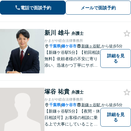
向けた新たな一歩を、弁護士が丁寧に
電話で面談予約
メールで面談予約
サポートします。お気軽にご相談くだ
さい【オンライン面談可】
新川 雄斗
弁護士
かまがや総合法律事務所
千葉県
鎌ケ谷市
新鎌ヶ谷駅
から徒歩5分
|
【新鎌ケ谷駅5分】【初回相談
詳細を見
無料】依頼者様の不安に寄り
る
添い、迅速かつ丁寧にサポー
ト。借金問題・相続・交通事
故など幅広いお悩みに対応
し、納得のいく解決を目指し
塚谷 祐貴
ます！お困りごとがございま
弁護士
したら、どうぞお気軽にご相
かまがや総合法律事務所
談ください。
千葉県
鎌ケ谷市
新鎌ヶ谷駅
から徒歩5分
|
【新鎌ヶ谷駅5分】【夜間・休
詳細を見
日相談可】お客様の相談に乗
る
る上で大事にしていることは
「お客様の話をよく聞くこ