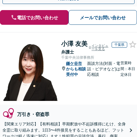
電話でお問い合わせ
メールでお問い合わせ
小澤 友美
千葉県
インタビュ
ーを見る
弁護士
千葉中央法律事務所
営業時
鎌ケ谷市
面談方法(対面・電
からも相談
話・ビデオなど)は
間：本日
受付中
応相談
定休日
万引き・窃盗罪
【関東エリア対応】【有料相談】早期釈放や不起訴獲得にむけ、全身
全霊に取り組みます。1日3〜4件接見をすることもあるほど、フット
ワークは軽く迅速に対応します！性犯罪の示談交渉、暴行、傷害、窃