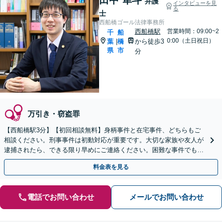
弁護
インタビューを見
る
士
西船橋ゴール法律事務所
西船橋駅
営業時間：09:00~2
千
船
0:00（土日祝日）
葉
橋
から徒歩3
|
県
市
分
万引き・窃盗罪
【西船橋駅3分】【初回相談無料】身柄事件と在宅事件、どちらもご
相談ください。刑事事件は初動対応が重要です。大切な家族や友人が
逮捕されたら、できる限り早めにご連絡ください。困難な事件でも粘
り強く対応し、より良い結果を目指します。
料金表を見る
電話でお問い合わせ
メールでお問い合わせ