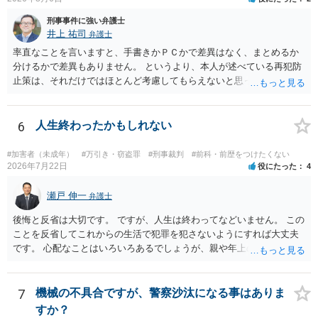
刑事事件に強い弁護士
井上 祐司
弁護士
率直なことを言いますと、手書きかＰＣかで差異はなく、まとめるか
分けるかで差異もありません。 というより、本人が述べている再犯防
止策は、それだけではほとんど考慮してもらえないと思った方が良い
です。 提出するのであれば、 ・具体的に自身が受けているプログラム
やカウンセリング・治療の内容 ・利用している再犯防止策（例えば保
護観察所と連携した職業支援の内容や具体的な就労・監督状況） ・監
6
人生終わったかもしれない
督者の証言 など、証拠で担保された客観性と実現可能性があるもので
なければあまり意味がありません。 もともと執行猶予が狙える事案で
#加害者（未成年）
#万引き・窃盗罪
#刑事裁判
#前科・前歴をつけたくない
あれば本人の反省の言葉だけで十分であり、実刑となるか微妙な事案
2026年7月22日
役にたった
4
では、本人が再発防止策をいくら述べてもほとんど効果は望めないと
いうのが実感です。
瀬戸 伸一
弁護士
後悔と反省は大切です。 ですが、人生は終わってなどいません。 この
ことを反省してこれからの生活で犯罪を犯さないようにすれば大丈夫
です。 心配なことはいろいろあるでしょうが、親や年上の兄弟や信頼
できる人（先生など）に心配事を相談すると心が落ち着くと思いま
す。
7
機械の不具合ですが、警察沙汰になる事はありま
すか？