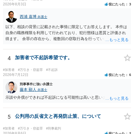
2026年8月3日
役にたった
3
西浦 嘉博
弁護士
以下、相談の背景に記載された事情に限定してお答えします。 本件は
自身の職務権限を利用して行われており、犯行態様は悪質と評価され
得ます。 余罪の存在から、複数回の窃取行為を行っていたことも悪質
性に加味されます。 また、被害額も窃盗事案としては多額の部類に入
ると思われます。 他方、余罪を含めた全額を弁済していることは、被
害者の経済的損害の回復として有利に斟酌されます。 また、前科前歴
4
加害者で不起訴希望です。
を有しないことも、規範意識が鈍磨しきっているとまでは言えず、有
利な点です。 その他、家族の監督等の情状証拠を適切に提出すること
#加害者
#万引き・窃盗罪
#不起訴
で、私見ですが、執行猶予判決を視野に入れることが可能な事案と思
2026年7月12日
役にたった
6
われます。 上記、一つの意見として参考ください。
刑事事件に強い弁護士
藤本 顯人
弁護士
示談や弁償ができれば不起訴になる可能性は高いと思います。
5
公判用の反省文と再発防止策、について
#加害者
#万引き・窃盗罪
#刑事裁判
2026年8月6日
役にたった
2