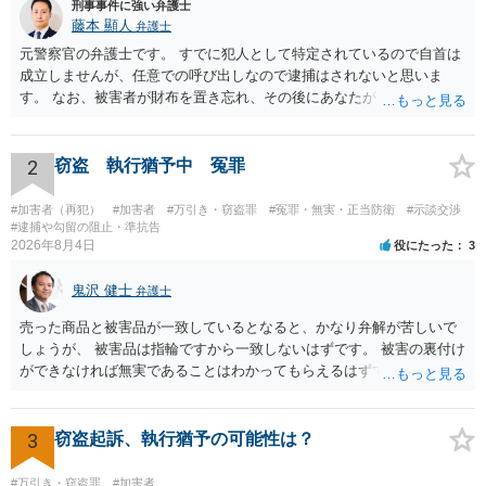
刑事事件に強い弁護士
藤本 顯人
弁護士
元警察官の弁護士です。 すでに犯人として特定されているので自首は
成立しませんが、任意での呼び出しなので逮捕はされないと思いま
す。 なお、被害者が財布を置き忘れ、その後にあなたがトイレに入
り、再び被害者がトイレに戻ったら財布が無かったような事情がある
と言い逃れはかなり厳しいものと思います。
2
窃盗 執行猶予中 冤罪
#加害者（再犯）
#加害者
#万引き・窃盗罪
#冤罪・無実・正当防衛
#示談交渉
#逮捕や勾留の阻止・準抗告
2026年8月4日
役にたった
3
鬼沢 健士
弁護士
売った商品と被害品が一致しているとなると、かなり弁解が苦しいで
しょうが、 被害品は指輪ですから一致しないはずです。 被害の裏付け
ができなければ無実であることはわかってもらえるはずです。
3
窃盗起訴、執行猶予の可能性は？
#万引き・窃盗罪
#加害者