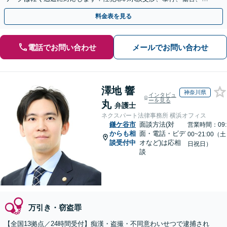
盗、交通事故などご相談ください【電話・メール相談可】
料金表を見る
電話でお問い合わせ
メールでお問い合わせ
澤地 響
神奈川県
インタビュ
ーを見る
丸
弁護士
ネクスパート法律事務所 横浜オフィス
鎌ケ谷市
面談方法(対
営業時間：09:
からも相
面・電話・ビデ
00~21:00（土
談受付中
オなど)は応相
日祝日）
談
万引き・窃盗罪
【全国13拠点／24時間受付】痴漢・盗撮・不同意わいせつで逮捕され