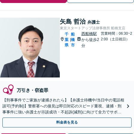
矢島 哲治
弁護士
東京スタートアップ法律事務所 船橋支店
西船橋駅
営業時間：06:30~2
千
船
2:00（土日祝日）
葉
橋
から徒歩2
|
県
市
分
万引き・窃盗罪
【刑事事件でご家族が逮捕されたら】【弁護士待機中/当日中の電話相
談可(予約制)】警察署への接見は即日対応のスピード重視、逮捕・刑
事事件に強い弁護士が示談成功・不起訴(減刑)に向けて全力でサポー
トします。【加害者側の相談専門】
料金表を見る