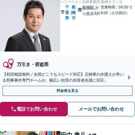
ベリーベスト法律事務所 船橋オフィス
千
船
船橋駅
か
営業時間：09:30~1
葉
橋
|
8:00（土日祝日）
ら徒歩3分
県
市
万引き・窃盗罪
【初回相談無料／全国どこでもスピード対応】元検事の弁護士が率い
る刑事事件専門チームが、幅広い犯罪の加害者弁護に対応。
料金表を見る
電話でお問い合わせ
メールでお問い合わせ
田中 隼斗