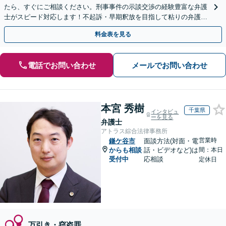
たら、すぐにご相談ください。刑事事件の示談交渉の経験豊富な弁護
士がスピード対応します！不起訴・早期釈放を目指して粘りの弁護活
動を行います。
料金表を見る
電話でお問い合わせ
メールでお問い合わせ
本宮 秀樹
千葉県
インタビュ
ーを見る
弁護士
アトラス綜合法律事務所
営業時
鎌ケ谷市
面談方法(対面・電
からも相談
話・ビデオなど)は
間：本日
受付中
応相談
定休日
万引き・窃盗罪