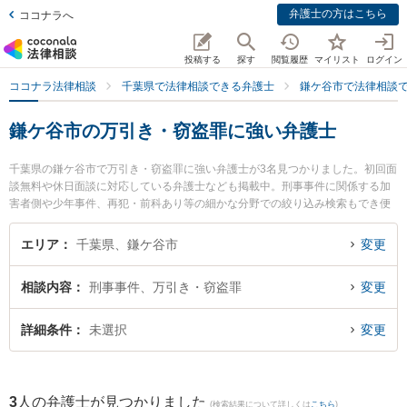
弁護士の方はこちら
ココナラへ
投稿する
探す
閲覧履歴
マイリスト
ログイン
ココナラ法律相談
千葉県で法律相談できる弁護士
鎌ケ谷市で法律相談
鎌ケ谷市の万引き・窃盗罪に強い弁護士
千葉県の鎌ケ谷市で万引き・窃盗罪に強い弁護士が3名見つかりました。初回面
談無料や休日面談に対応している弁護士なども掲載中。刑事事件に関係する加
害者側や少年事件、再犯・前科あり等の細かな分野での絞り込み検索もでき便
利です。特にかまがや総合法律事務所の奧村 裕子弁護士やかまがや総合法律事
務所の新川 雄斗弁護士、かまがや総合法律事務所の塚谷 祐貴弁護士のプロフィ
エリア
千葉県、鎌ケ谷市
変更
ール情報や弁護士費用、強みなどが注目されています。『鎌ケ谷市で土日や夜
間に発生した万引き・窃盗罪のトラブルを今すぐに弁護士に相談したい』『万
相談内容
刑事事件、万引き・窃盗罪
変更
引き・窃盗罪のトラブル解決の実績豊富な近くの弁護士を検索したい』『初回
相談無料で万引き・窃盗罪を法律相談できる鎌ケ谷市内の弁護士に相談予約し
たい』などでお困りの相談者さんにおすすめです。
詳細条件
未選択
変更
3
人の弁護士が見つかりました
(検索結果について詳しくは
こちら
)