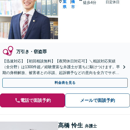
葉
橋
|
日定休日
徒歩4分
県
市
万引き・窃盗罪
【迅速対応】【初回相談無料】【夜間休日対応可】＼相談対応実績
（全分野）は1300件超／経験豊富な弁護士が直ちに駆けつけます。早
期の身柄解放、被害者との示談、起訴猶予などの意向を全力でサポー
トします。
料金表を見る
電話で面談予約
メールで面談予約
髙橋 怜生
弁護士