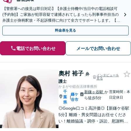
【警察署への接見は即日対応】【弁護士待機中/当日中の電話相談可
(予約制)】ご家族が犯罪容疑で逮捕されてしまったら刑事事件担当の
弁護士が身柄釈放・不起訴獲得に向けて全力でサポートします。【毎
月100名以上の相談実績】【全国対応】
料金表を見る
電話でお問い合わせ
メールでお問い合わせ
奧村 裕子
弁
インタビューを
見る
護士
かまがや総合法律事務所
千
新鎌ヶ谷駅
か
営業時間：本
鎌ケ
葉
|
日定休日
ら徒歩5分
谷市
県
◎Google口コミ高評価◎【新鎌ケ谷駅
5分】離婚・男女問題はお任せくださ
い！離婚協議・調停・訴訟、慰謝料、
養育費まで幅広く対応。明るい未来へ