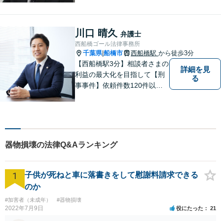
ご相談ください。弁護士が誠
心誠意、ご納得いくまでお話
を聞き、具体的な解決案をご
川口 晴久
弁護士
提案させていただきます。
西船橋ゴール法律事務所
千葉県
船橋市
西船橋駅
から徒歩3分
|
【西船橋駅3分】相談者さまの
詳細を見
利益の最大化を目指して【刑
る
事事件】依頼件数120件以
上。複数の無罪や不起訴を獲
得した経験を活かし、最善の
解決を【離婚問題】男性側の
豊富な対応実績。セカンドオ
ピニオンも可能です【初回相
器物損壊の法律Q&Aランキング
談無料】【夜間／土日祝日対
応可】
1
子供が死ねと車に落書きをして慰謝料請求できる
のか
#加害者（未成年）
#器物損壊
2022年7月9日
役にたった
21