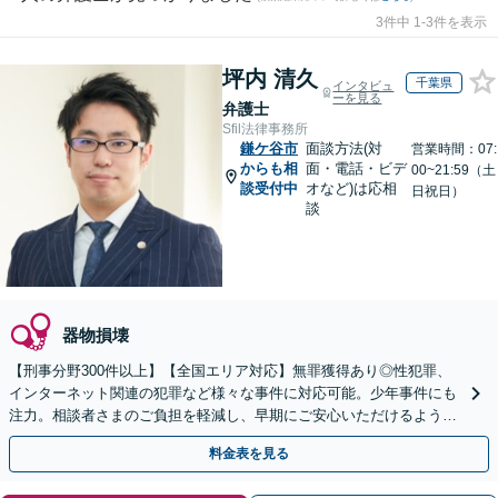
3件中 1-3件を表示
坪内 清久
千葉県
インタビュ
ーを見る
弁護士
Sfil法律事務所
鎌ケ谷市
面談方法(対
営業時間：07:
からも相
面・電話・ビデ
00~21:59（土
談受付中
オなど)は応相
日祝日）
談
器物損壊
【刑事分野300件以上】【全国エリア対応】無罪獲得あり◎性犯罪、
インターネット関連の犯罪など様々な事件に対応可能。少年事件にも
注力。相談者さまのご負担を軽減し、早期にご安心いただけるよう尽
力します【遠方のご依頼可】【裁判員裁判の経験あり】
料金表を見る