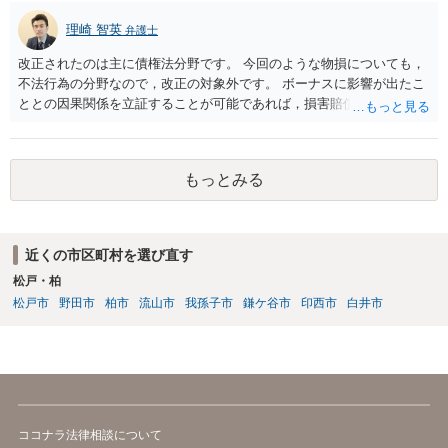
理崎 智英
弁護士
改正されたのは主に債権法分野です。 今回のような物損についても，
不法行為の分野なので，改正の対象外です。 ボーナスに影響が出たこ
ととの因果関係を立証することが可能であれば，損害賠償請求（慰謝
料ではない）が可能ですが，やはり不法行為に基づく損害賠償請求な
ので，３年で時効となります。 更に詳しいアドバイスをご希望であれ
ば，直接，弁護士にご相談いただければと存じます。 これで回答を終
もっとみる
了させていただきます。
近くの市区町村を選び直す
松戸・柏
松戸市
野田市
柏市
流山市
我孫子市
鎌ケ谷市
印西市
白井市
ココナラ法律相談について