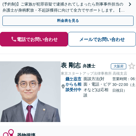
(予約制)】ご家族が犯罪容疑で逮捕されてしまったら刑事事件担当の
弁護士が身柄釈放・不起訴獲得に向けて全力でサポートします。【毎
月100名以上の相談実績】【全国対応】
料金表を見る
電話でお問い合わせ
メールでお問い合わせ
表 剛志
弁護士
大阪府
東京スタートアップ法律事務所 高槻支店
鎌ケ谷市
面談方法(対
営業時間：06:
からも相
面・電話・ビデ
30~22:00（土
談受付中
オなど)は応相
日祝日）
談
器物損壊