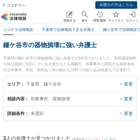
弁護士の方はこちら
ココナラへ
投稿する
探す
閲覧履歴
マイリスト
ログイン
ココナラ法律相談
千葉県で法律相談できる弁護士
鎌ケ谷市で法律相談
鎌ケ谷市の器物損壊に強い弁護士
千葉県の鎌ケ谷市で器物損壊に強い弁護士が3名見つかりました。初回面談無料
や休日面談に対応している弁護士なども掲載中。刑事事件に関係する加害者側
や少年事件、再犯・前科あり等の細かな分野での絞り込み検索もでき便利で
す。特にかまがや総合法律事務所の奧村 裕子弁護士やかまがや総合法律事務所
の新川 雄斗弁護士、かまがや総合法律事務所の塚谷 祐貴弁護士のプロフィール
エリア
千葉県、鎌ケ谷市
変更
情報や弁護士費用、強みなどが注目されています。『鎌ケ谷市で土日や夜間に
発生した器物損壊のトラブルを今すぐに弁護士に相談したい』『器物損壊のト
相談内容
刑事事件、器物損壊
変更
ラブル解決の実績豊富な近くの弁護士を検索したい』『初回相談無料で器物損
壊を法律相談できる鎌ケ谷市内の弁護士に相談予約したい』などでお困りの相
談者さんにおすすめです。
詳細条件
未選択
変更
3
人の弁護士が見つかりました
(検索結果について詳しくは
こちら
)