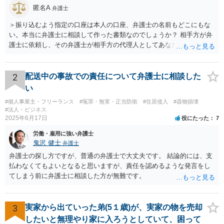
匿名A
弁護士
＞振り込むよう指定の口座は本人の口座、弁護士の名前もどこにもな
い。本当に弁護士に相談して作った書類なのでしょうか？ 相手方が弁
護士に依頼し、その弁護士が相手方の代理人としてあなたと交渉し、
示談書を作成したということであれば、弁護士名義への振り込みもあ
るかと思いますが、「弁護士に相談して作成」しただけであれば、弁
護士の名前は出てきません。 ＞慰謝料（死ねと書かれ精神的苦痛生活
2
配送中の事故での責任について弁護士に相談した
に支障をきたした） ＞車の修理代 ＞監視カメラ代 のうち、修理代の
い
支払いは必要ですが、監視カメラ代は通常認められません。慰謝料は
#個人事業主・フリーランス
#冤罪・無実・正当防衛
#住居侵入
#器物損壊
いくら請求されているのでしょうか？
#法人・ビジネス
2025年6月17日
役にたった
7
労働・雇用に強い弁護士
鬼沢 健士
弁護士
弁護士の探し方ですが、普通の弁護士で大丈夫です。 結論的には、支
払わなくてもよいとなると思いますが、責任を認めるような発言をし
てしまう前に弁護士に相談した方が無難です。
3
実家から出ていった弟(5１歳)が、実家の物を売却
したいと無理やり家に入ろうとしていて、困って