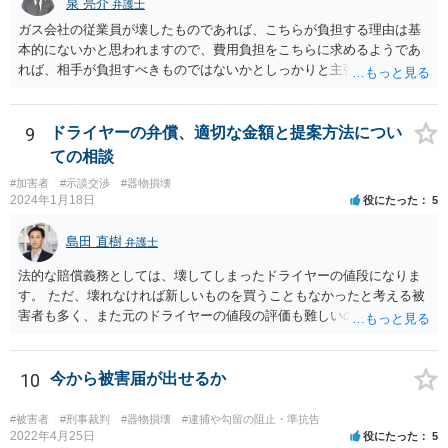
泉 亮介
弁護士
ガス会社の従業員が壊したものであれば、こちらが負担する理由は基
本的にないかと思われますので、費用負担をこちらに求めるようであ
れば、相手が負担すべきものではないかとしっかりと主張されて良い
かと思われます。
9
ドライヤーの弁償、適切な金額と提案方法につい
ての相談
#加害者
#示談交渉
#器物損壊
2024年1月18日
役にたった
5
島田 直樹
弁護士
法的な賠償義務としては、壊してしまったドライヤーの値段になりま
す。 ただ、壊れなければ新しいものを買うこともなかったと考える被
害者も多く、また元のドライヤーの値段の評価も難しいので、今後の
関係性も踏まえて、賠償額を決めることもお考え下さい。 例 新し
く購入したドライヤーの○割、壊したドライヤーの当初販売価格の○割
10
今から被害届が出せるか
#被害者
#刑事裁判
#器物損壊
#逮捕や勾留の阻止・準抗告
2022年4月25日
役にたった
5