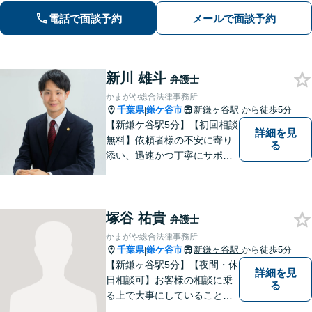
向けた新たな一歩を、弁護士が丁寧に
電話で面談予約
メールで面談予約
サポートします。お気軽にご相談くだ
さい【オンライン面談可】
新川 雄斗
弁護士
かまがや総合法律事務所
千葉県
鎌ケ谷市
新鎌ヶ谷駅
から徒歩5分
|
【新鎌ケ谷駅5分】【初回相談
詳細を見
無料】依頼者様の不安に寄り
る
添い、迅速かつ丁寧にサポー
ト。借金問題・相続・交通事
故など幅広いお悩みに対応
し、納得のいく解決を目指し
塚谷 祐貴
ます！お困りごとがございま
弁護士
したら、どうぞお気軽にご相
かまがや総合法律事務所
談ください。
千葉県
鎌ケ谷市
新鎌ヶ谷駅
から徒歩5分
|
【新鎌ヶ谷駅5分】【夜間・休
詳細を見
日相談可】お客様の相談に乗
る
る上で大事にしていることは
「お客様の話をよく聞くこ