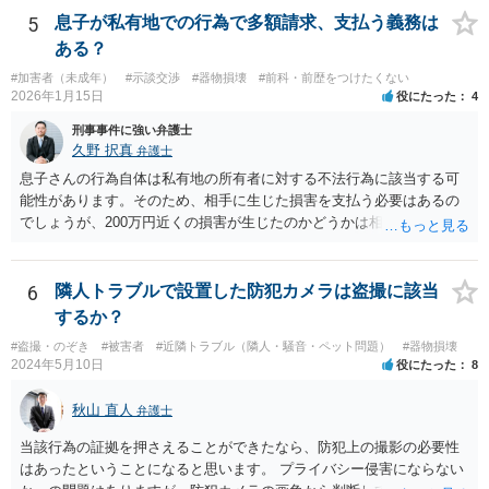
のは何か罪に問われますか？ →会社は事件とは関係がないので最悪名
5
息子が私有地での行為で多額請求、支払う義務は
誉棄損に問われる可能性があります。住所等が不明であったり、どう
ある？
しても送達ができない場合に限り、相手方の承諾をとった上で送付す
#加害者（未成年）
#示談交渉
#器物損壊
#前科・前歴をつけたくない
ることは可能であると思います。 なお、旧姓を併記すること自体は問
2026年1月15日
役にたった
4
題ありません。 参考条文 民事訴訟法 第三百八十五条 支払督促の申
立てが第三百八十二条若しくは第三百八十三条の規定に違反すると
刑事事件に強い弁護士
き、又は申立ての趣旨から請求に理由がないことが明らかなときは、
久野 択真
弁護士
その申立てを却下しなければならない。請求の一部につき支払督促を
息子さんの行為自体は私有地の所有者に対する不法行為に該当する可
発することができない場合におけるその一部についても、同様とす
能性があります。そのため、相手に生じた損害を支払う必要はあるの
る。
でしょうが、200万円近くの損害が生じたのかどうかは相手の方で立証
する必要があります。 どのように対応すべきかは、そのメールをプリ
ントアウトして、お近くの弁護士に一度相談してみるのが良いと思い
ます。 ご参考までに。
6
隣人トラブルで設置した防犯カメラは盗撮に該当
するか？
#盗撮・のぞき
#被害者
#近隣トラブル（隣人・騒音・ペット問題）
#器物損壊
2024年5月10日
役にたった
8
秋山 直人
弁護士
当該行為の証拠を押さえることができたなら、防犯上の撮影の必要性
はあったということになると思います。 プライバシー侵害にならない