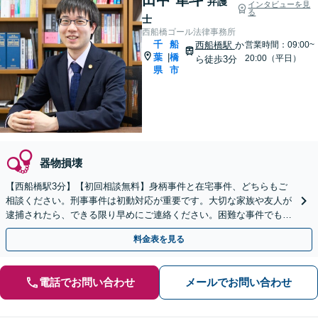
弁護
インタビューを見
る
士
西船橋ゴール法律事務所
千
船
西船橋駅
か
営業時間：09:00~
葉
橋
|
20:00（平日）
ら徒歩3分
県
市
器物損壊
【西船橋駅3分】【初回相談無料】身柄事件と在宅事件、どちらもご
相談ください。刑事事件は初動対応が重要です。大切な家族や友人が
逮捕されたら、できる限り早めにご連絡ください。困難な事件でも粘
り強く対応し、より良い結果を目指します。
料金表を見る
電話でお問い合わせ
メールでお問い合わせ