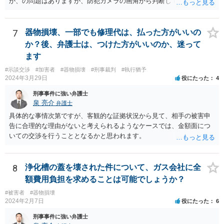
か、の問題はありますが、防犯カメラの画角から判断して、隣人のプ
ライバシーを侵害するものとはいえないように思います。 よって、
「盗撮」という指摘はあたらないのではないか、と思います。
7
器物損壊、一部でも修理代は、払った方がいいの
か？後、弁護士は、つけた方がいいのか、迷って
ます
#示談交渉
#加害者
#器物損壊
#刑事裁判
#執行猶予
2024年3月29日
役にたった
4
刑事事件に強い弁護士
泉 亮介
弁護士
具体的な事情次第ですが、客観的な証拠状況から見て、相手の被害申
告に合理的な理由がないと考えられるようなケースでは、金額面につ
いての交渉を行うこととなるかと思われます。
8
浄化槽の蓋を壊された件について、ガス会社に全
額費用負担を求めることは可能でしょうか？
#被害者
#器物損壊
2024年2月7日
役にたった
6
刑事事件に強い弁護士