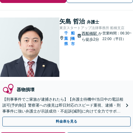
矢島 哲治
弁護士
東京スタートアップ法律事務所 船橋支店
千
船
西船橋駅
か
営業時間：06:30~
葉
橋
|
22:00（平日）
ら徒歩2分
県
市
器物損壊
【刑事事件でご家族が逮捕されたら】【弁護士待機中/当日中の電話相
談可(予約制)】警察署への接見は即日対応のスピード重視、逮捕・刑
事事件に強い弁護士が示談成功・不起訴(減刑)に向けて全力でサポー
トします。【加害者側の相談専門】
料金表を見る