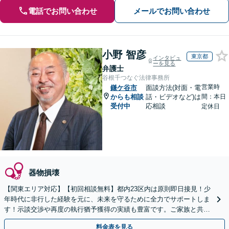
電話でお問い合わせ
メールでお問い合わせ
小野 智彦
東京都
インタビュ
ーを見る
弁護士
谷根千つなぐ法律事務所
営業時
鎌ケ谷市
面談方法(対面・電
からも相談
話・ビデオなど)は
間：本日
受付中
応相談
定休日
器物損壊
【関東エリア対応】【初回相談無料】都内23区内は原則即日接見！少
年時代に非行した経験を元に、未来を守るために全力でサポートしま
す！示談交渉や再度の執行猶予獲得の実績も豊富です。ご家族と共に
更生への道を歩みます。【夜間や休日相談可能】
料金表を見る