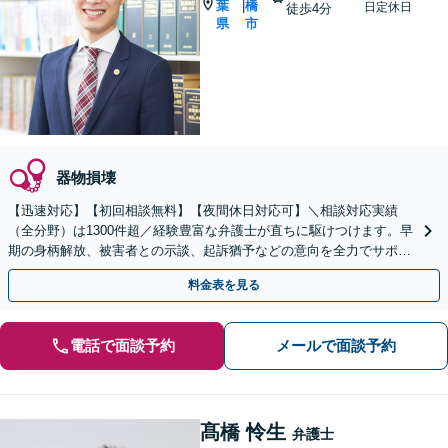
葉
橋
|
日定休日
徒歩4分
県
市
器物損壊
【迅速対応】【初回相談無料】【夜間休日対応可】＼相談対応実績
（全分野）は1300件超／経験豊富な弁護士が直ちに駆けつけます。早
期の身柄解放、被害者との示談、起訴猶予などの意向を全力でサポー
トします。
料金表を見る
電話で面談予約
メールで面談予約
髙橋 怜生
弁護士