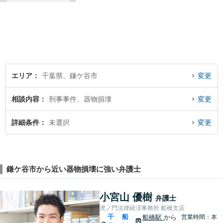
と」や「より良い解決を目指
すこと」です。お客様のお悩
みに真摯に耳を傾け，個々の
事情を吟味したうえで適切な
解決が図れるようサポートし
て参ります。
エリア
千葉県、鎌ケ谷市
変更
相談内容
刑事事件、器物損壊
変更
詳細条件
未選択
変更
鎌ケ谷市から近い器物損壊に強い弁護士
小宮山 優樹
弁護士
虎ノ門法律経済事務所 船橋支店
千
船
船橋駅
から
営業時間：本