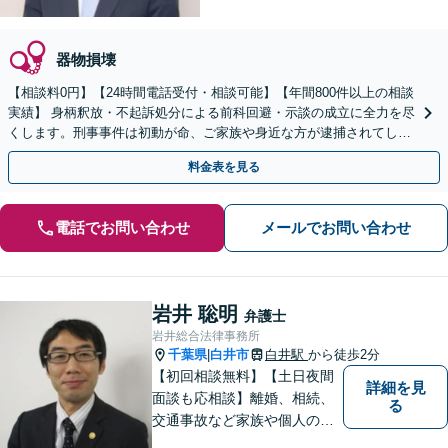
器物損壊
【相談料0円】【24時間電話受付・相談可能】【年間800件以上の相談
実績】 身柄釈放・不起訴処分による前科回避・示談の成立に全力を尽
くします。刑事事件は初動が命、ご家族や身近な方が逮捕されてしま
ったら一刻も早くお電話ください。
料金表を見る
電話でお問い合わせ
メールでお問い合わせ
岩井 聡明
弁護士
岩井総合法律事務所
千葉県
白井市
白井駅
から徒歩2分
|
【初回相談無料】【土日夜間
詳細を見
面談も応相談】離婚、相続、
る
交通事故など家族や個人のト
ラブルでお悩みの方は気軽に