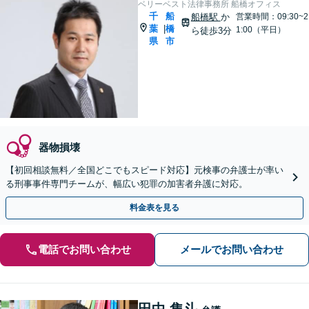
ベリーベスト法律事務所 船橋オフィス
千
船
船橋駅
か
営業時間：09:30~2
葉
橋
|
1:00（平日）
ら徒歩3分
県
市
器物損壊
【初回相談無料／全国どこでもスピード対応】元検事の弁護士が率い
る刑事事件専門チームが、幅広い犯罪の加害者弁護に対応。
料金表を見る
電話でお問い合わせ
メールでお問い合わせ
田中 隼斗