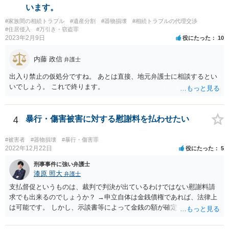
います。
#家族間の相続トラブル
#遺産分割
#器物損壊
#相続トラブルの代理交渉
#住居侵入
#万引き・窃盗罪
2023年2月9日
役にたった
10
内藤 政信
弁護士
出入り禁止の仮処分ですね。 あとは直接、地元弁護士に相談するとい
いでしょう。 これで終ります。
4
暴行・傷害被害に対する慰謝料を払わせたい
#被害者
#器物損壊
#暴行・傷害罪
2022年12月22日
役にたった
5
刑事事件に強い弁護士
漆原 照大
弁護士
支払督促というものは、裁判で判決が出ているわけではない慰謝料請
求でも出来るのでしょうか？ →申立自体は金銭債権であれば、法律上
は可能です。 しかし、示談書等によって金銭の額が確定していない損
害賠償請求は却下される可能性が高いです。 そのため、いずれ訴訟を
見据えた検討になるかと存じます。 相手の職場に内容証明郵便を送る