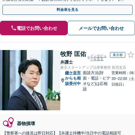
月100名以上の相談実績】【関東エリア全域対応】
料金表を見る
電話でお問い合わせ
メールでお問い合わせ
牧野 匡佑
東京都
インタビュ
ーを見る
弁護士
東京スタートアップ法律事務所 新宿支店
鎌ケ谷市
面談方法(対
営業時間：06:
からも相
面・電話・ビデ
30~22:00（土
談受付中
オなど)は応相
日祝日）
談
器物損壊
【警察署への接見は即日対応】【弁護士待機中/当日中の電話相談可