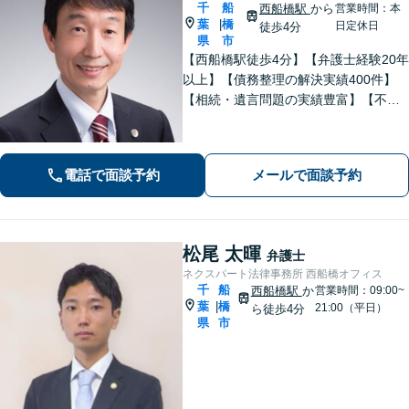
千
船
西船橋駅
から
営業時間：本
葉
橋
|
日定休日
徒歩4分
県
市
【西船橋駅徒歩4分】【弁護士経験20年
以上】【債務整理の解決実績400件】
【相続・遺言問題の実績豊富】【不動
産について豊富な経験】地元密着で相
続・不動産問題も最後まできめ細かく
親身にサポートし解決へ。【企業勤め
電話で面談予約
メールで面談予約
経験有の弁護士】
松尾 太暉
弁護士
ネクスパート法律事務所 西船橋オフィス
千
船
西船橋駅
か
営業時間：09:00~
葉
橋
|
21:00（平日）
ら徒歩4分
県
市