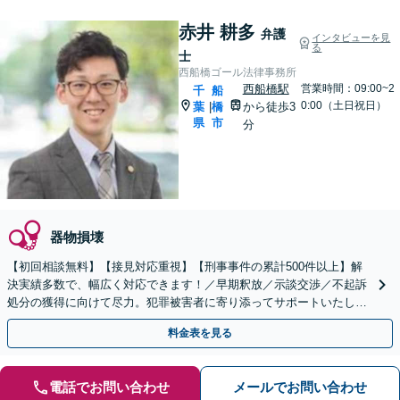
赤井 耕多
弁護
インタビューを見
る
士
西船橋ゴール法律事務所
西船橋駅
営業時間：09:00~2
千
船
0:00（土日祝日）
葉
橋
から徒歩3
|
県
市
分
器物損壊
【初回相談無料】【接見対応重視】【刑事事件の累計500件以上】解
決実績多数で、幅広く対応できます！／早期釈放／示談交渉／不起訴
処分の獲得に向けて尽力。犯罪被害者に寄り添ってサポートいたしま
す【夜間・休日面談可】【西船橋駅3分】
料金表を見る
電話でお問い合わせ
メールでお問い合わせ