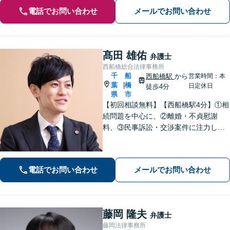
電話でお問い合わせ
メールでお問い合わせ
髙田 雄佑
弁護士
西船橋総合法律事務所
千
船
西船橋駅
から
営業時間：本
葉
橋
|
日定休日
徒歩4分
県
市
【初回相談無料】【西船橋駅4分】①相
続問題を中心に、②離婚・不貞慰謝
料、③民事訴訟・交渉案件に注力して
おります。「一日も早く平穏な日常に
戻ることができるよう」代表弁護士が
直接、初回相談から解決まで一貫して
電話でお問い合わせ
メールでお問い合わせ
丁寧にサポートいたします。【夜間・
土日相談◎】
藤岡 隆夫
弁護士
藤岡法律事務所