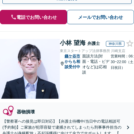
電話でお問い合わせ
メールでお問い合わせ
小林 望海
弁護士
神奈川県
東京スタートアップ法律事務所 川崎支店
鎌ケ谷市
面談方法(対
営業時間：06:
からも相
面・電話・ビデ
30~22:00（土
談受付中
オなど)は応相
日祝日）
談
器物損壊
【警察署への接見は即日対応】【弁護士待機中/当日中の電話相談可
(予約制)】ご家族が犯罪容疑で逮捕されてしまったら刑事事件担当の
弁護士が身柄釈放・不起訴獲得に向けて全力でサポートします。【毎