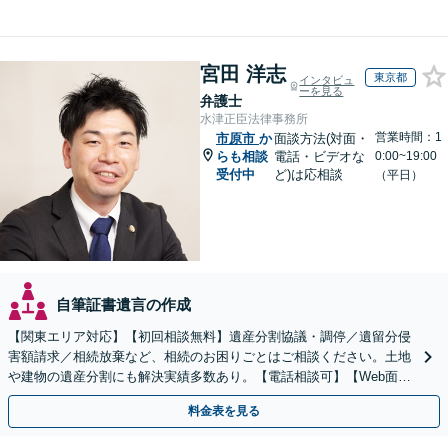
宮田 洋志
東京都
インタビュ
ーを見る
弁護士
水津正臣法律事務所
営業時間：1
市原市
か
面談方法(対面・
らも相談
電話・ビデオな
0:00~19:00
受付中
ど)は応相談
（平日）
自筆証書遺言の作成
【関東エリア対応】【初回相談無料】遺産分割協議・調停／遺留分侵
害額請求／相続放棄など、相続のお困りごとはご相談ください。土地
や建物の遺産分割にも解決実績多数あり。【電話相談可】【Web面談
可】遺言書作成や財産の整理など生前対策もサポート
料金表を見る