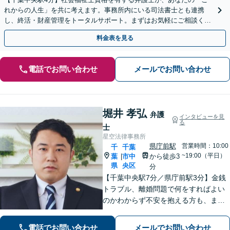
れからの人生」を共に考えます。事務所内にいる司法書士とも連携
し、終活・財産管理をトータルサポート。まずはお気軽にご相談くだ
さい【休日・夜間相談可】【出張相談も柔軟に対応】
料金表を見る
電話でお問い合わせ
メールでお問い合わせ
堀井 孝弘
弁護
インタビューを見
る
士
星空法律事務所
県庁前駅
営業時間：10:00
千
千葉
~19:00（平日）
葉
市中
から徒歩3
|
県
央区
分
【千葉中央駅7分／県庁前駅3分】金銭
トラブル、離婚問題で何をすればよい
のかわからず不安を抱える方も、まず
はお気軽にご相談ください。交通事
故：軽微に見えるケガでも、裁判基準
電話でお問い合わせ
メールでお問い合わせ