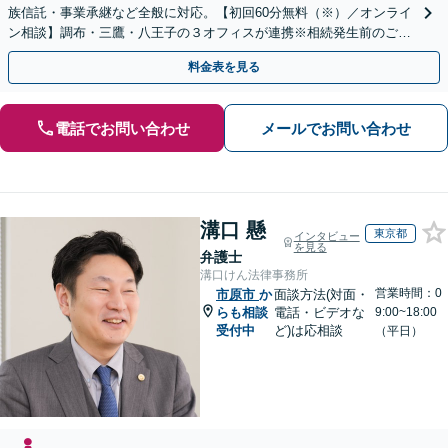
族信託・事業承継など全般に対応。【初回60分無料（※）／オンライ
ン相談】調布・三鷹・八王子の３オフィスが連携※相続発生前のご相
談など有料相談になるものもございます。
料金表を見る
電話でお問い合わせ
メールでお問い合わせ
溝口 懸
東京都
インタビュー
を見る
弁護士
溝口けん法律事務所
営業時間：0
市原市
か
面談方法(対面・
らも相談
電話・ビデオな
9:00~18:00
受付中
ど)は応相談
（平日）