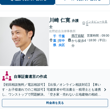
で算定すれば賠償額が大幅に増額され
る可能性があります【土・夜間のご相
談可】
川崎 仁寛
弁護
インタビューを見
る
士
佐野総合法律事務所
県庁前駅
営業時間：09:00
千
千葉
~18:00（平日）
葉
市中
から徒歩4
|
県
央区
分
自筆証書遺言の作成
【初回相談無料／電話相談可】【出張／オンライン相談対応】【車い
す・お子様連れでのご相談可】宅建業者や司法書士・税理士とも連携
し、ワンストップで問題解決。「空き家・売れない土地建物の相続／
権利関係が複雑な不動産相続もお任せください」
料金表を見る