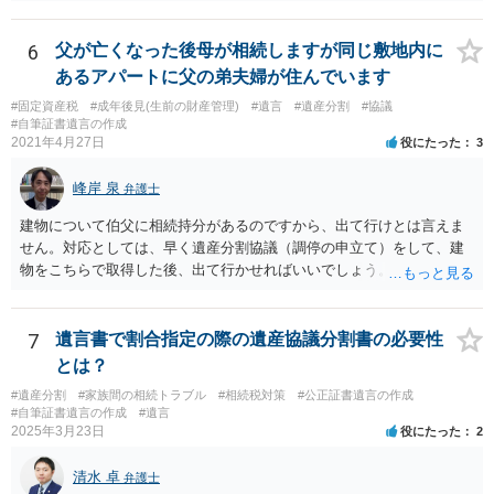
解を取るだけであれば、契約は不要ですし、契約料を払う必要もあり
ません。 遺言執行者に就任し、遺言執行が完了したときの報酬だけ、
弁護士費用としてかかります。 ・亡くなった際に、法務局に預けた自
6
父が亡くなった後母が相続しますが同じ敷地内に
筆証書遺言の存在を親族がなかったものにされる可能性 ⇒自筆の遺言
あるアパートに父の弟夫婦が住んでいます
書を法務局に保管した場合、死亡後、法務局に遺言書の有無を照会す
#固定資産税
#成年後見(生前の財産管理)
#遺言
#遺産分割
#協議
ることになりますので、「法務局に預けた自筆証書遺言の存在を親族
#自筆証書遺言の作成
がなかったもの」にすることはできません。 存在をなかったものにす
2021年4月27日
役にたった
3
るというよりも、遺言の効力を争う（遺言は無効だ）と主張する場合
がありえますが、その予防方法は、遺言者と面談してみないと判断が
峰岸 泉
弁護士
難しいです。
建物について伯父に相続持分があるのですから、出て行けとは言えま
せん。対応としては、早く遺産分割協議（調停の申立て）をして、建
物をこちらで取得した後、出て行かせればいいでしょう。 建物の固定
資産税については、持分に応じた負担が考えられますが、時効にかか
っていない部分については請求すればいいと思います。 なお、家賃に
ついては、お父様自身が遺産分割手続をしなかったのですから、あき
7
遺言書で割合指定の際の遺産協議分割書の必要性
らめるしかないと思います。
とは？
#遺産分割
#家族間の相続トラブル
#相続税対策
#公正証書遺言の作成
#自筆証書遺言の作成
#遺言
2025年3月23日
役にたった
2
清水 卓
弁護士