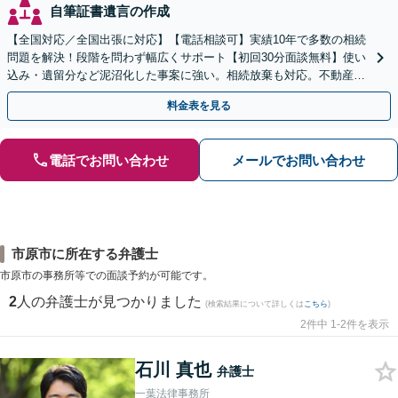
自筆証書遺言の作成
【全国対応／全国出張に対応】【電話相談可】実績10年で多数の相続
問題を解決！段階を問わず幅広くサポート【初回30分面談無料】使い
込み・遺留分など泥沼化した事案に強い。相続放棄も対応。不動産相
続は次世代を見据えたご提案。生前対策もお任せを
料金表を見る
電話でお問い合わせ
メールでお問い合わせ
市原市に所在する弁護士
市原市の事務所等での面談予約が可能です。
2
人の弁護士が見つかりました
(検索結果について詳しくは
こちら
)
2件中 1-2件を表示
石川 真也
弁護士
一葉法律事務所