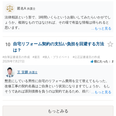
匿名A
弁護士
法律相談という形で、1時間いくらというお願いしてみたらいかがでし
ょうか。複雑なものではなければ、その場で有益な情報は得られると
思います。
10
自宅リフォーム契約の支払い負担を回避する方法
は？
#自筆証書遺言の作成
#遺言
#個人・プライベート
#公正証書遺言の作成
2026年7月27日
役にたった
2
王 宣麟
弁護士
懇意にしている男性に自宅のリフォーム費用を立て替えてもらった、
改修工事の契約名義はご自身という状況になりますでしょうか。 もし
そうであれば原則債務を負うのは契約であるため、残代金を捻出して
もらうよう約束した男性に支払いをお願いするしかないように思われ
ます。 入籍した場合でも、原則契約者が単独で全ての債務を負うこと
には変わりがありません。 なかなか対応に難しい案件であり、公開の
もっとみる
場でアドバイスを行うのも限界があるように思われますので、資料等