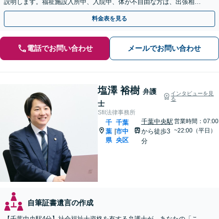
説明します。福祉施設入所中、入院中、体が不自由な方は、出張相談
なども柔軟に対応します【休日／夜間面談OK】
料金表を見る
電話でお問い合わせ
メールでお問い合わせ
塩澤 裕樹
弁護
インタビューを見
る
士
Sfil法律事務所
千葉中央駅
営業時間：07:00
千
千葉
~22:00（平日）
葉
市中
から徒歩3
|
県
央区
分
自筆証書遺言の作成
【千葉中央駅4分】社会福祉士資格を有する弁護士が、あなたの「こ