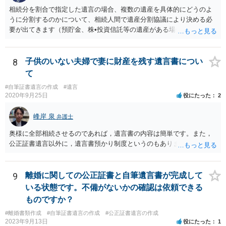
相続分を割合で指定した遺言の場合、複数の遺産を具体的にどうのよ
うに分割するのかについて、相続人間で遺産分割協議により決める必
要が出てきます（預貯金、株•投資信託等の遺産がある場合に、どの遺
産についても相続分の割合で分けるのか、預貯金はある相続人に、株•
投資信託は他の相続人にというような分け方をするのか等について
は、相続人間で遺産分割協議により決める必要があります）。
8
子供のいない夫婦で妻に財産を残す遺言書につい
て
#自筆証書遺言の作成
#遺言
2020年9月25日
役にたった
2
峰岸 泉
弁護士
奥様に全部相続させるのであれば，遺言書の内容は簡単です。また，
公正証書遺言以外に，遺言書預かり制度というのもあります。
9
離婚に関しての公正証書と自筆遺言書が完成して
いる状態です。不備がないかの確認は依頼できる
ものですか？
#離婚書類作成
#自筆証書遺言の作成
#公正証書遺言の作成
2023年9月13日
役にたった
1