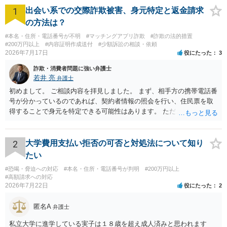
1
出会い系での交際詐欺被害、身元特定と返金請求
の方法は？
#本名・住所・電話番号が不明
#マッチングアプリ詐欺
#詐欺の法的措置
#200万円以上
#内容証明作成送付
#少額訴訟の相談・依頼
2026年7月17日
役にたった
3
詐欺・消費者問題に強い弁護士
若井 亮
弁護士
初めまして。 ご相談内容を拝見しました。 まず、相手方の携帯電話番
号が分かっているのであれば、契約者情報の照会を行い、住民票を取
得することで身元を特定できる可能性はあります。 ただ、他人名義の
携帯電話であるなどした場合には特定に結びつけることは難しいとこ
ろです。 LINEについても、詐欺の事案であれば照会できる可能性はあ
りますが、携帯電話の番号を経由する方法より難しくなります。 身元
2
大学費用支払い拒否の可否と対処法について知り
を特定した後は、返金の理屈があるかどうかを確認していきます。 基
たい
本的に贈与に該当する場合には返金請求ができません。 詐欺を含め、
#恐喝・脅迫への対応
#本名・住所・電話番号が判明
#200万円以上
当方に返金の理屈があるかどうかを確認していきます。 さらに、渡し
#高額請求への対応
た金額について、裏付けがあるかどうかも精査します。 上記を経て、
2026年7月22日
役にたった
2
身元の特定、返金の理屈があると判断できるのであれば、まずは交渉
からスタートすることになるでしょう。 ご理解のとおり、詐欺である
匿名A
弁護士
ことの立証は簡単ではありません。 刑事事件化が出来るのであれば、
返金交渉で有利になる可能性がありますが、民事上の詐欺の立証以上
私立大学に進学している実子は１８歳を超え成人済みと思われます