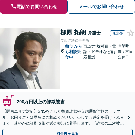
電話でお問い合わせ
メールでお問い合わせ
柳原 拓朗
弁護士
東京都
ウルク法律事務所
営業時
柏市
から
面談方法(対面・電
も相談受
話・ビデオなど)は
間：本日
付中
応相談
定休日
200万円以上の詐欺被害
【関東エリア対応】SNSを介した投資詐欺や仮想通貨詐欺のトラブ
ル、お困りごとは早急にご相談ください。少しでも返金を受けられる
よう、速やかに証拠収集や返金交渉に着手します。「詐欺の二次被
害」のご相談も対応します【初回相談無料】【Web相談可】
料金表を見る