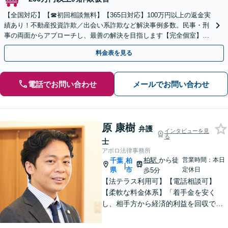
【全国対応】【☎︎初回相談無料】【365日対応】100万円以上の返金実
績あり！不動産投資詐欺／出会い系詐欺など解決事例多数。民事・刑
事の両面からアプローチし、最善の解決を目指します【完全個室】
【代々木駅3分】
料金表を見る
電話でお問い合わせ
メールでお問い合わせ
原 康樹
弁護
インタビューを見
る
士
アポロ法律事務所
柏駅
から徒
営業時間：本日
千葉
柏
|
県
市
定休日
歩5分
【法テラス利用可】【電話相談可】
【柔軟な料金体系】「着手金を安く
し、相手方から経済的利益を回収でき
た場合は報酬金で補う」などの対応も
可能です。離婚・男女問題、借金・債