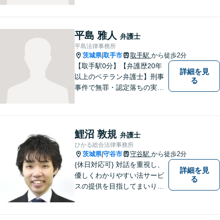
んなに小さなお悩みでも気軽
にご相談いただける「信頼で
きる弁護士」を目指していま
平島 雅人
弁護士
す。【地元密着型の事務所】
平島法律事務所
【近隣駐車場あり】
茨城県
取手市
取手駅
から徒歩2分
|
【取手駅0分】【弁護歴20年
詳細を見
以上のベテラン弁護士】刑事
る
事件で無罪・認定落ちの実績
多数！その他、民事事件・家
事事件でも豊富な経験を有し
ます。お困りごとがありまし
たら、お気軽にご相談くださ
鯉沼 敦規
弁護士
い！【毎日対応◎】
ひかる総合法律事務所
茨城県
守谷市
守谷駅
から徒歩2分
|
{休日対応可} 対話を重視し、
詳細を見
優しくわかりやすい法サービ
る
スの提供を目指してまいりま
す。