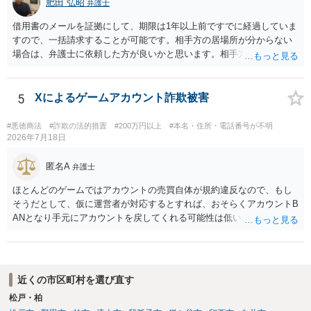
肥田 弘昭
弁護士
借用書のメールを証拠にして、期限は1年以上前ですでに経過していま
すので、一括請求することが可能です。相手方の居場所が分からない
場合は、弁護士に依頼した方が良いかと思います。相手方の居場所が
分かるのであれば、個人でもできるかと思います。ご参考にしてくだ
さい。
5
Xによるゲームアカウント詐欺被害
#悪徳商法
#詐欺の法的措置
#200万円以上
#本名・住所・電話番号が不明
2026年7月18日
匿名A
弁護士
ほとんどのゲームではアカウントの売買自体が規約違反なので、もし
そうだとして、仮に運営者が対応するとすれば、おそらくアカウントB
ANとなり手元にアカウントを戻してくれる可能性は低いかもしれませ
ん。さらにいえば、最悪の場合、貴殿も運営者から出禁処分（登録拒
絶）を食らう可能性があります。RMTが許されているゲーム（海外の
運営会社にはそのようなスタンスの事業者もいます）であれば結論は
変わるかもしれませんが…
近くの市区町村を選び直す
松戸・柏