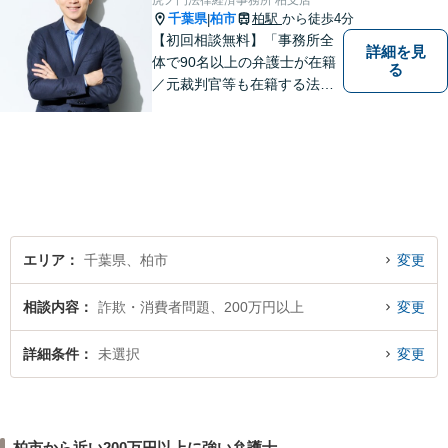
虎ノ門法律経済事務所 柏支店
千葉県
柏市
柏駅
から徒歩4分
|
【初回相談無料】「事務所全
詳細を見
体で90名以上の弁護士が在籍
る
／元裁判官等も在籍する法律
事務所／創業1972年」注力分
野の限定と本店との密な連携
「本店の税理士及び司法書士
と連携し、税務・登記もワン
ストップで対応可」【休日・
夜間相談可】
エリア
千葉県、柏市
変更
相談内容
詐欺・消費者問題、200万円以上
変更
詳細条件
未選択
変更
柏市から近い200万円以上に強い弁護士