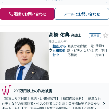
電話でお問い合わせ
メールでお問い合わせ
高橋 佑典
弁護士
東京都
弁護士法人AO
営業時
柏市
から
面談方法(対面・電
も相談受
話・ビデオなど)は
間：本日
付中
応相談
定休日
200万円以上の詐欺被害
【関東エリア対応】電話・LINE相談可】【初回面談無料】「簡単なお
仕事」などの副業詐欺やタスク詐欺にご注意！口座凍結等で返金をサ
ポートいたします。相手が逃げる前に迅速対応！【弁護士が複数人在