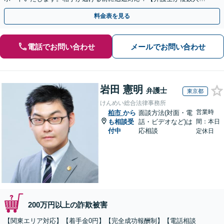
籍】事務所内で連携し問題解決へ【休日・夜間面談可】
料金表を見る
電話でお問い合わせ
メールでお問い合わせ
岩田 憲明
弁護士
東京都
けんめい総合法律事務所
営業時
柏市
から
面談方法(対面・電
も相談受
話・ビデオなど)は
間：本日
付中
応相談
定休日
200万円以上の詐欺被害
【関東エリア対応】【着手金0円】【完全成功報酬制】【電話相談