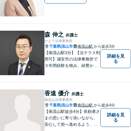
森 伸之
弁護士
かえで法律事務所
千葉県
流山市
南流山駅
から徒歩3分
|
【南流山駅3分】【法テラス利
詳細を見
用可】浦安市の法律事務所で
る
３年間経験を積み、緑豊かな
流山で独立開業した弁護士
が、皆さまのトラブル解決を
全力でサポートいたします。
一人一人に寄り添い、信頼関
香遠 優介
弁護士
係を築きながら最善の解決策
南流山法律事務所
をご提供いたします。
千葉県
流山市
南流山駅
から徒歩4分
|
【南流山駅徒歩4分】依頼者さ
詳細を見
まの思いに寄り添いながら、
る
安心して前へ進めるよう、全
力でサポートいたします。ど