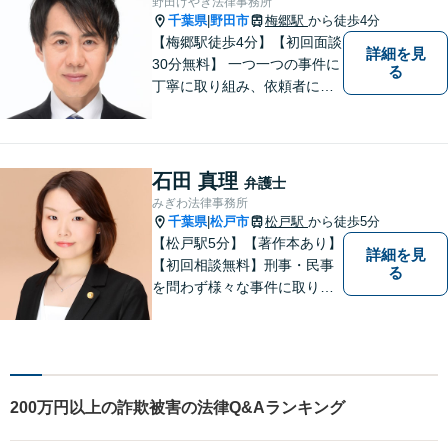
野田けやき法律事務所
千葉県
野田市
梅郷駅
から徒歩4分
|
【梅郷駅徒歩4分】【初回面談
詳細を見
30分無料】 一つ一つの事件に
る
丁寧に取り組み、依頼者にと
って納得できる解決に至るよ
う努力いたします。 安心して
ご相談いただければと思いま
す。
石田 真理
弁護士
みぎわ法律事務所
千葉県
松戸市
松戸駅
から徒歩5分
|
【松戸駅5分】【著作本あり】
詳細を見
【初回相談無料】刑事・民事
る
を問わず様々な事件に取り組
みたいと考えています。民間
企業に勤務していた経験を生
かして相談者さまのお役に立
てるようサポートさせていた
だきます。
200万円以上の詐欺被害の法律Q&Aランキング