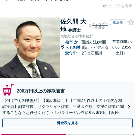
3件中 1-3件を表示
佐久間 大
東京都
インタビュ
ーを見る
地
弁護士
大地総合法律事務所
営業時間：0
柏市
か
面談方法(対面・
らも相談
電話・ビデオな
0:00~23:55
受付中
ど)は応相談
（土日）
200万円以上の詐欺被害
【何度でも相談無料】【電話相談可】【年間2万件以上の圧倒的な相
談実績】副業詐欺、サクラサイト詐欺、当選金詐欺、支援金詐欺に関
することならお任せください！パラリーガル在籍&迅速対応【浜松町
駅1分】※結婚詐欺・ロマンス詐欺に関するご相談はお断り
料金表を見る