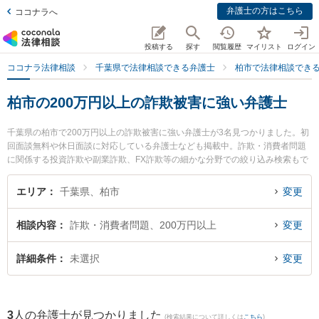
弁護士の方はこちら
ココナラへ
投稿する
探す
閲覧履歴
マイリスト
ログイン
ココナラ法律相談
千葉県で法律相談できる弁護士
柏市で法律相談でき
柏市の200万円以上の詐欺被害に強い弁護士
千葉県の柏市で200万円以上の詐欺被害に強い弁護士が3名見つかりました。初
回面談無料や休日面談に対応している弁護士なども掲載中。詐欺・消費者問題
に関係する投資詐欺や副業詐欺、FX詐欺等の細かな分野での絞り込み検索もで
き便利です。特にアポロ法律事務所の原 康樹弁護士やアポロ法律事務所の関谷
恵美弁護士、虎ノ門法律経済事務所 柏支店の吉田 翼弁護士のプロフィール情報
エリア
千葉県、柏市
変更
や弁護士費用、強みなどが注目されています。『柏市で土日や夜間に発生した2
00万円以上の詐欺被害のトラブルを今すぐに弁護士に相談したい』『200万円
相談内容
詐欺・消費者問題、200万円以上
変更
以上の詐欺被害のトラブル解決の実績豊富な近くの弁護士を検索したい』『初
回相談無料で200万円以上の詐欺被害を法律相談できる柏市内の弁護士に相談
予約したい』などでお困りの相談者さんにおすすめです。
詳細条件
未選択
変更
3
人の弁護士が見つかりました
(検索結果について詳しくは
こちら
)