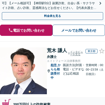
可】【メール相談可】【神田駅0分】副業詐欺、出会い系・サクラサ
イト詐欺、占い詐欺、霊感商法などお任せください。【代表弁護士が
対応】
料金表を見る
電話でお問い合わせ
メールでお問い合わせ
荒木 謙人
東京都
インタビュ
ーを見る
弁護士
エイトフォース法律事務所
柏市
か
面談方法(対面・
営業時間：00:
らも相
電話・ビデオな
00~23:59（土
談受付
ど)は応相談
日祝日）
中
200万円以上の詐欺被害