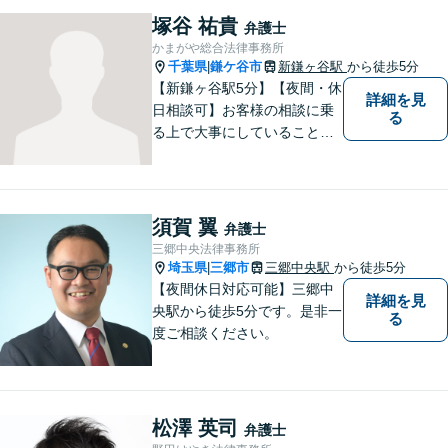
塚谷 祐貴
弁護士
かまがや総合法律事務所
千葉県
鎌ケ谷市
新鎌ヶ谷駅
から徒歩5分
|
【新鎌ヶ谷駅5分】【夜間・休
詳細を見
日相談可】お客様の相談に乗
る
る上で大事にしていることは
「お客様の話をよく聞くこ
と」や「より良い解決を目指
すこと」です。お客様のお悩
みに真摯に耳を傾け，個々の
須賀 翼
弁護士
事情を吟味したうえで適切な
三郷中央法律事務所
解決が図れるようサポートし
埼玉県
三郷市
三郷中央駅
から徒歩5分
|
て参ります。
【夜間休日対応可能】三郷中
詳細を見
央駅から徒歩5分です。是非一
る
度ご相談ください。
松澤 英司
弁護士