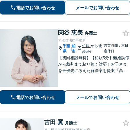
務整理、 相続・遺言 、労働・雇用、交
電話でお問い合わせ
メールでお問い合わせ
通事故 など【柏駅5分】
関谷 恵美
弁護士
アポロ法律事務所
柏駅
から徒
営業時間：本日
千葉
柏
|
県
市
定休日
歩5分
【初回相談無料】【柏駅5分】離婚調停
から裁判まで粘り強く対応！お子さま
を最優先に考えた解決案を提案「高齢
者・障がい者の方の相続を全力サポー
ト」「遺言書作成で紛争回避」「不動
産相続に強い」【完全個室制】【休
日・夜間面談可】【分割・後払い対
電話でお問い合わせ
メールでお問い合わせ
応】
吉田 翼
弁護士