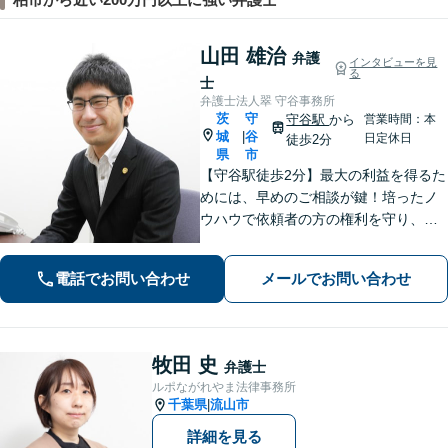
山田 雄治
弁護
インタビューを見
る
士
弁護士法人翠 守谷事務所
茨
守
守谷駅
から
営業時間：本
城
谷
|
日定休日
徒歩2分
県
市
【守谷駅徒歩2分】最大の利益を得るた
めには、早めのご相談が鍵！培ったノ
ウハウで依頼者の方の権利を守り、最
上のリーガルサービスをお届けしま
す。借金、遺言相続、離婚、企業法務
電話でお問い合わせ
メールでお問い合わせ
その他どんな相談でも受け付けます。
牧田 史
弁護士
ルポながれやま法律事務所
千葉県
流山市
|
詳細を見る