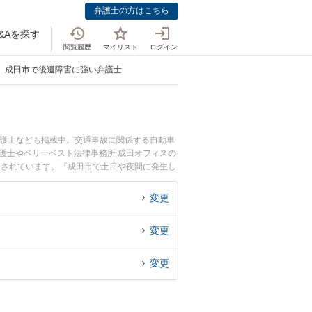
弁護士の方はこちら
&Aを探す
閲覧履歴
マイリスト
ログイン
成田市で後遺障害に強い弁護士
弁護士なども掲載中。交通事故に関係する自動車
護士やベリーベスト法律事務所 成田オフィスの
目されています。『成田市で土日や夜間に発生し
回相談無料で後遺障害を法律相談できる成田市内
変更
変更
変更