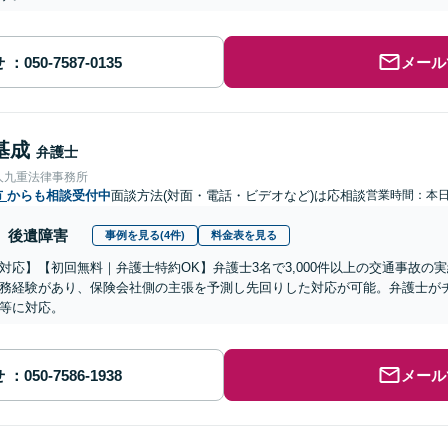
せ
メール
基成
弁護士
人九重法律事務所
市
からも相談受付中
面談方法(対面・電話・ビデオなど)は応相談
営業時間：本
後遺障害
事例を見る(4件)
料金表を見る
対応】【初回無料｜弁護士特約OK】弁護士3名で3,000件以上の交通事故の
務経験があり、保険会社側の主張を予測し先回りした対応が可能。弁護士が
等に対応。
せ
メール