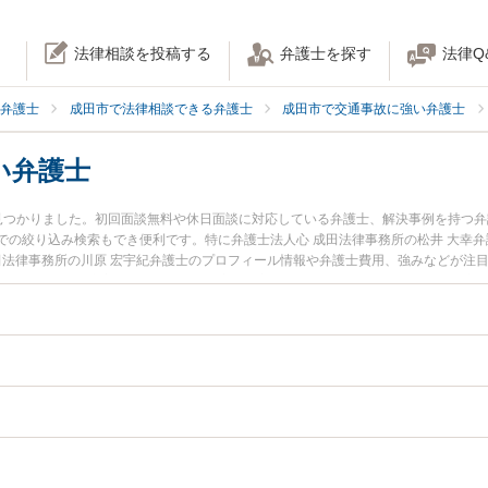
法律相談を投稿する
弁護士を探す
法律Q
弁護士
成田市で法律相談できる弁護士
成田市で交通事故に強い弁護士
い弁護士
見つかりました。初回面談無料や休日面談に対応している弁護士、解決事例を持つ
での絞り込み検索もでき便利です。特に弁護士法人心 成田法律事務所の松井 大幸弁
成田法律事務所の川原 宏宇紀弁護士のプロフィール情報や弁護士費用、強みなどが注
したい』『後遺障害のトラブル解決の実績豊富な近くの弁護士を検索したい』『初
談者さんにおすすめです。