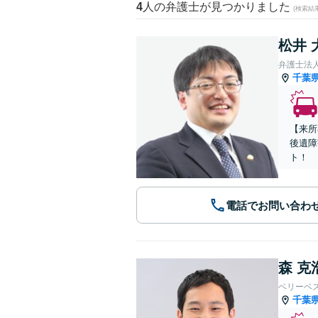
4
人の弁護士が見つかりました
(検索結
松井 
弁護士法
千葉
【来所
後遺障
ト！
電話でお問い合わ
森 克
ベリーベ
千葉