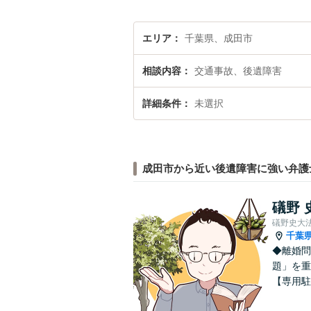
エリア
千葉県、成田市
相談内容
交通事故、後遺障害
詳細条件
未選択
成田市から近い後遺障害に強い弁護
礒野 
礒野史大
千葉
◆離婚問
題」を重
【専用駐