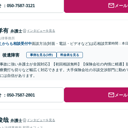
せ
メール
孝有
弁護士
インタビューを見る
法律事務所
市
からも相談受付中
面談方法(対面・電話・ビデオなど)は応相談
営業時間：本
後遺障害
事例を見る(3件)
料金表を見る
事故に強い弁護士が全国対応】【初回相談無料】【保険会社の内情に精通】
療費打ち切りなど幅広く対応できます。大手保険会社の示談交渉部門に勤め
には自信があります。
せ
メール
俊哉
弁護士
インタビューを見る
ート法律事務所 那覇オフィス