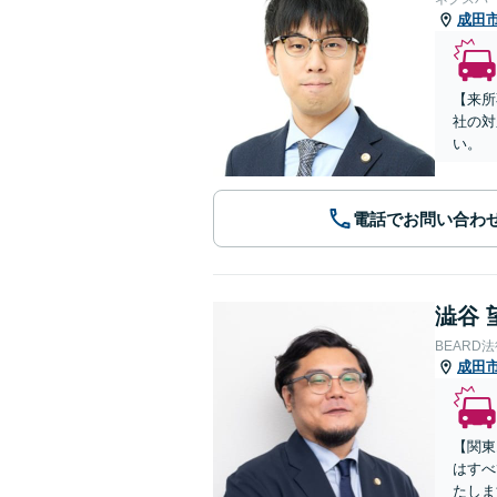
成田
【来所
社の対
い。
電話でお問い合わ
澁谷 
BEARD
成田
【関東
はすべ
たしま