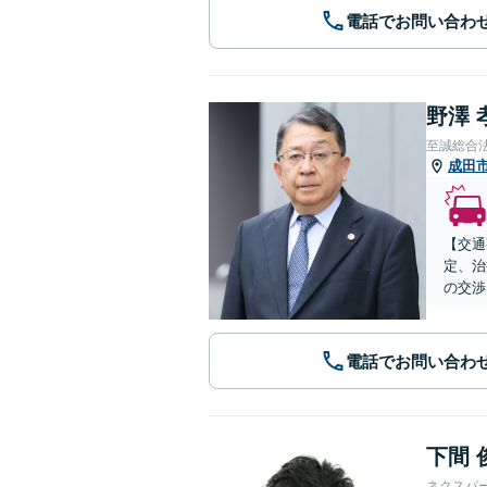
電話でお問い合わ
野澤 
至誠総合
成田
【交通
定、治
の交渉
電話でお問い合わ
下間 
ネクスパ