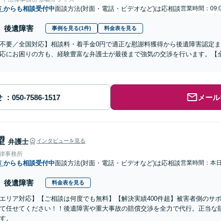
市
からも相談受付中
面談方法(対面・電話・ビデオなど)は応相談
営業時間：09:
後遺障害
事例を見る(1件)
料金表を見る
不要／全国対応】相談料・着手金0円で適正な慰謝料獲得から後遺障害認定
応にお困りの方も、経験豊富な弁護士が最後まで強気の交渉を行います。【全
せ
メール
望
弁護士
インタビューを見る
法律事務所
市
からも相談受付中
面談方法(対面・電話・ビデオなど)は応相談
営業時間：本
後遺障害
料金表を見る
エリア対応】【ご相談は何度でも無料】【解決実績400件超】被害者側のサ
て任せてください！！後遺障害や重大事故の賠償交渉を全力で代行。正当な
す。