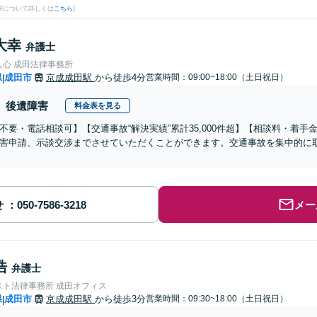
果について詳しくは
こちら
)
大幸
弁護士
人心 成田法律事務所
県
成田市
京成成田駅
から徒歩4分
営業時間：09:00~18:00（土日祝日）
|
後遺障害
料金表を見る
不要・電話相談可】【交通事故“解決実績”累計35,000件超】【相談料・着手
害申請、示談交渉までさせていただくことができます。交通事故を集中的に
せ
メー
浩
弁護士
スト法律事務所 成田オフィス
県
成田市
京成成田駅
から徒歩3分
営業時間：09:30~18:00（土日祝日）
|