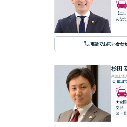
【土日
あなた
電話でお問い合わ
杉田 
弁護士法
成田
★全国
交渉、
談・着