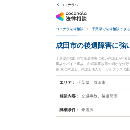
ココナラへ
ココナラ法律相談
千葉県で法律相談できる
成田市の後遺障害に強
千葉県の成田市で後遺障害に強い弁護士が4名
事故やバイク事故、自転車事故等の細かな分野
森 克浩弁護士、弁護士法人リーガルプラス 
た後遺障害のトラブルを今すぐに弁護士に相談
の弁護士に相談予約したい』などでお困りの相
エリア
千葉県、成田市
相談内容
交通事故、後遺障害
詳細条件
未選択