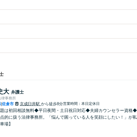
士
史大
弁護士
法律事務所
県
佐倉市
京成臼井駅
から徒歩8分
営業時間：本日定休日
|
題は初回相談無料◆平日夜間・土日祝日対応◆夫婦カウンセラー資格◆
点的に扱う法律事務所。「悩んで困っている人を笑顔にしたい！」が私
車場】