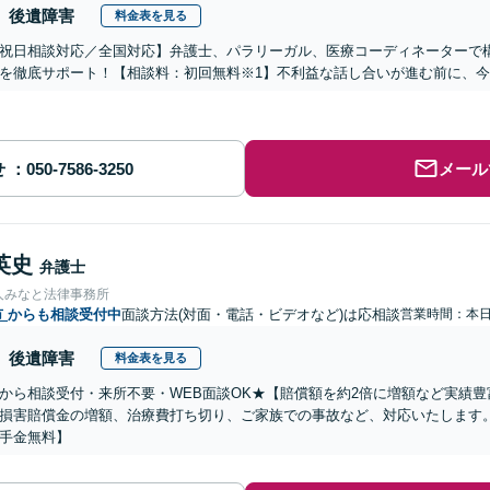
後遺障害
料金表を見る
祝日相談対応／全国対応】弁護士、パラリーガル、医療コーディネーターで
を徹底サポート！【相談料：初回無料※1】不利益な話し合いが進む前に、
せ
メール
英史
弁護士
人みなと法律事務所
市
からも相談受付中
面談方法(対面・電話・ビデオなど)は応相談
営業時間：本
後遺障害
料金表を見る
から相談受付・来所不要・WEB面談OK★【賠償額を約2倍に増額など実績豊
損害賠償金の増額、治療費打ち切り、ご家族での事故など、対応いたします
手金無料】