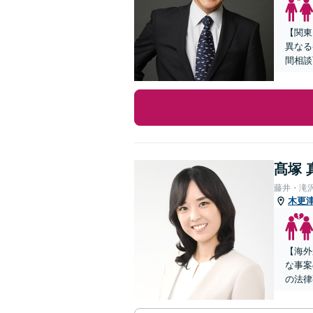
【関東
異なる
間相談
髙塚 
藤井・滝
木更
【海外
な事案
の法律