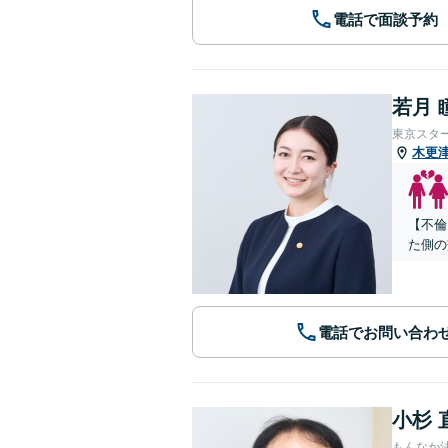
電話で面談予約
若月 
東京スタ
木更
【不倫
た側の
電話でお問い合わ
小杉 
もんなか