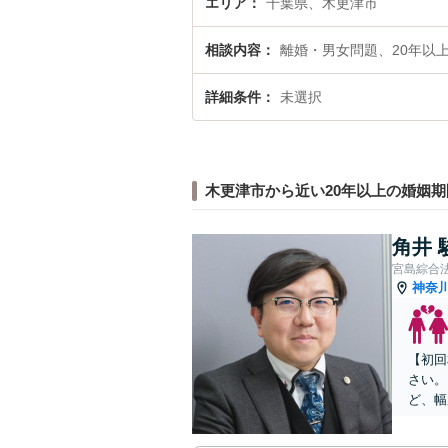
エリア
千葉県、木更津市
相談内容
離婚・男女問題、20年以
詳細条件
未選択
木更津市から近い20年以上の婚姻
角井 
宮島綜合
神奈
【初回
さい。
ど、幅