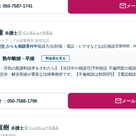
メー
瞳
弁護士
インタビューを見る
ートアップ法律事務所 新宿支店
津市
からも相談受付中
面談方法(対面・電話・ビデオなど)は応相談
営業時間：06
熟年離婚・卒婚
料金表を見る
・浮気の慰謝料請求をされたら】【当日中の相談可(予約制)】不倫問題の相談
交渉・解決実績が豊富な法律事務所です。【不倫相談は初回0円】【電話相談
せ
メール
直樹
弁護士
インタビューを見る
法律事務所