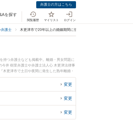
弁護士の方はこちら
&Aを探す
閲覧履歴
マイリスト
ログイン
い弁護士
木更津市で20年以上の婚姻期間に強い弁護士
例を持つ弁護士なども掲載中。離婚・男女問題に
今井 樹里弁護士や弁護士法人心 木更津法律事
。『木更津市で土日や夜間に発生した熟年離婚・
回相談無料で熟年離婚・卒婚を法律相談できる木
変更
変更
変更