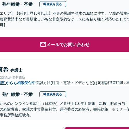
熟年離婚・卒婚
料金表を見る
エリア】【弁護士歴15年以上】不貞の慰謝料請求の減額に注力。父親の親権
養育費請求など長期化しがちな非定型的なケースにも粘り強く対応いたします
可】
メールでお問い合わせ
真希
弁護士
沢綜合法律事務所
津市
からも相談受付中
面談方法(対面・電話・ビデオなど)は応相談
営業時間：
熟年離婚・卒婚
料金表を見る
からのオンライン相談可（日本語）／弁護士1８年】離婚、親権、財産分与
の経験豊富。家裁の非常勤裁判官、調停委員の経験有。書籍執筆、セミナー
事務所勤務経験有。