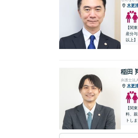
木更
【関東
産分与
以上】
稲田 
弁護士法
木更
【関東
料、親
トしま