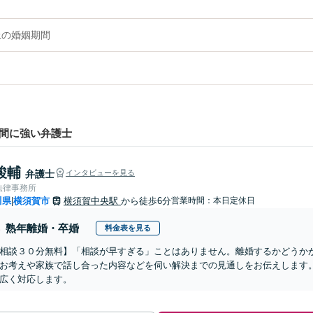
上の婚姻期間
期間に強い弁護士
駿輔
弁護士
インタビューを見る
法律事務所
川県
横須賀市
横須賀中央駅
から徒歩6分
営業時間：本日定休日
|
熟年離婚・卒婚
料金表を見る
相談３０分無料】「相談が早すぎる」ことはありません。離婚するかどうか
お考えや家族で話し合った内容などを伺い解決までの見通しをお伝えします
広く対応します。