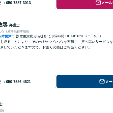
せ
メール
政尋
弁護士
人心 木更津法律事務所
県
木更津市
木更津駅
から徒歩1分
営業時間：09:00~18:00（土日祝日）
|
を絞ることにより、その分野のノウハウを蓄積し、質の高いサービスを
させていただきますので、お困りの際はご相談ください。
せ
メー
士
務所