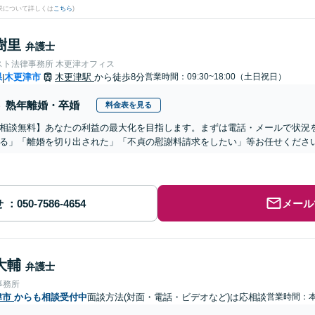
果について詳しくは
こちら
)
樹里
弁護士
スト法律事務所 木更津オフィス
県
木更津市
木更津駅
から徒歩8分
営業時間：09:30~18:00（土日祝日）
|
熟年離婚・卒婚
料金表を見る
相談無料】あなたの利益の最大化を目指します。まずは電話・メールで状況
る」「離婚を切り出された」「不貞の慰謝料請求をしたい」等お任せくださ
せ
メール
大輔
弁護士
事務所
津市
からも相談受付中
面談方法(対面・電話・ビデオなど)は応相談
営業時間：