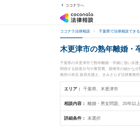
ココナラへ
ココナラ法律相談
千葉県で法律相談できる
木更津市の熟年離婚・
千葉県の木更津市で熟年離婚・卒婚に強い弁護
関係する財産分与や養育費、親権等の細かな分
務所の本吉 政尋弁護士、きみさらず法律事務
卒婚のトラブルを今すぐに弁護士に相談したい
更津市内の弁護士に相談予約したい』などでお
エリア
千葉県、木更津市
相談内容
離婚・男女問題、20年以
詳細条件
未選択