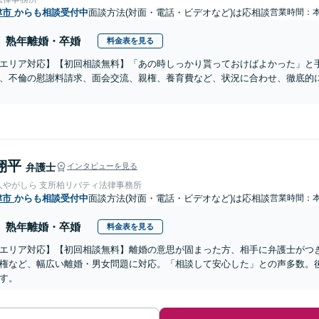
津市
からも相談受付中
面談方法(対面・電話・ビデオなど)は応相談
営業時間：
熟年離婚・卒婚
料金表を見る
エリア対応】【初回相談無料】「あの時しっかり貰っておけばよかった」と
、不倫の慰謝料請求、面会交流、親権、養育費など、状況に合わせ、徹底的に
翔平
弁護士
インタビューを見る
人やがしら 支所柏リバティ法律事務所
津市
からも相談受付中
面談方法(対面・電話・ビデオなど)は応相談
営業時間：
熟年離婚・卒婚
料金表を見る
エリア対応】【初回相談無料】離婚の意思が固まった方、相手に弁護士がつ
権など、幅広い離婚・男女問題に対応。「相談して安心した」との声多数。
す。