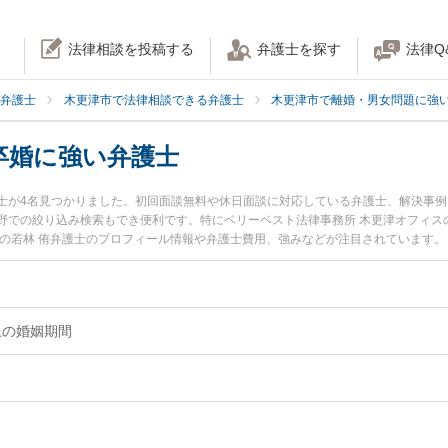
法律相談を投稿する
弁護士を探す
法律Q
弁護士
木更津市で法律相談できる弁護士
木更津市で離婚・男女問題に強
卒婚に強い弁護士
士が4名見つかりました。初回面談無料や休日面談に対応している弁護士、解決事
野での絞り込み検索もでき便利です。特にベリーベスト法律事務所 木更津オフィスの
所の若林 侑弁護士のプロフィール情報や弁護士費用、強みなどが注目されています
』『熟年離婚・卒婚のトラブル解決の実績豊富な近くの弁護士を検索したい』『初
困りの相談者さんにおすすめです。
上の婚姻期間