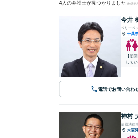
4
人の弁護士が見つかりました
(検索結
今井 
ベリーベ
千葉
【初回
してい
電話でお問い合わ
神村 
清風法律
木更