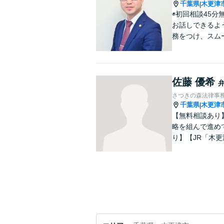
千葉県
木更津
|
◉初回相談45
お話しできるよ
務をつけ、スム
佐藤 優希
さつきの森法律事
千葉県
木更津
|
【無料相談あり
略を組んで進め
り】【JR「木更