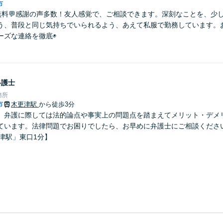
市
分無料💬感謝の声多数！友人感覚で、ご相談できます。深刻なことを、少
う、普段と同じ気持ちでいられるよう、あえて私服で勤務しています。
ーズな連絡を徹底◉
弁護士
務所
市
木更津駅
から徒歩3分
】弁護に際しては法的論点や事実上の問題点を踏まえてメリット・デメ
ています。法律問題でお困りでしたら、お早めに弁護士にご相談くださ
津駅」東口1分】