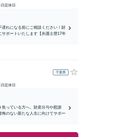
本日定休日
手遅れになる前にご相談ください！財
サポートいたします【弁護士歴17年
千葉県
本日定休日
き焦っている方へ。財産分与や慰謝
後悔のない新たな人生に向けてサポー