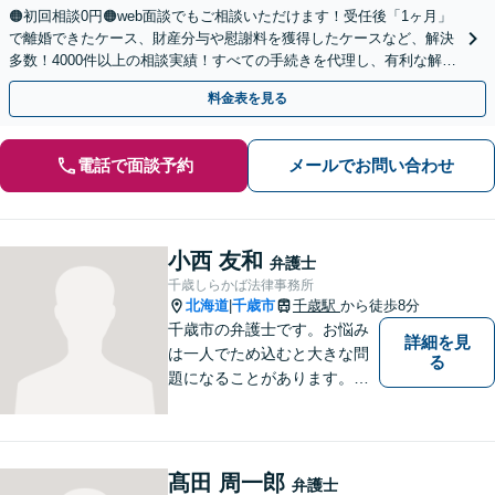
🟠初回相談0円🟠web面談でもご相談いただけます！受任後「1ヶ月」
で離婚できたケース、財産分与や慰謝料を獲得したケースなど、解決
多数！4000件以上の相談実績！すべての手続きを代理し、有利な解決
を目指します【夜間相談可】【完全個室】
料金表を見る
電話で面談予約
メールでお問い合わせ
小西 友和
弁護士
千歳しらかば法律事務所
北海道
千歳市
千歳駅
から徒歩8分
|
千歳市の弁護士です。お悩み
詳細を見
は一人でため込むと大きな問
る
題になることがあります。ぜ
ひ他の人に話すようにしてく
ださい。ご相談お待ちしてお
ります。
髙田 周一郎
弁護士