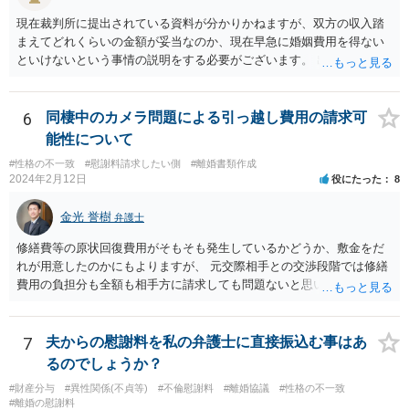
現在裁判所に提出されている資料が分かりかねますが、双方の収入踏
まえてどれくらいの金額が妥当なのか、現在早急に婚姻費用を得ない
といけないという事情の説明をする必要がございます。 出来なくはな
いのでしょうが、就けていただいた方がいいかとは思います。 現在の
収入にもよりますが、弁護士費用を拠出することが困難でも法テラス
の利用等もございますので全体的な方針の相談をされることをおすす
6
同棲中のカメラ問題による引っ越し費用の請求可
めします。
能性について
#性格の不一致
#慰謝料請求したい側
#離婚書類作成
2024年2月12日
役にたった
8
金光 誉樹
弁護士
修繕費等の原状回復費用がそもそも発生しているかどうか、敷金をだ
れが用意したのかにもよりますが、 元交際相手との交渉段階では修繕
費用の負担分も全額も相手方に請求しても問題ないと思います。 少な
くとも相手も半年住んでいたわけですし、契約の名義上からも修繕費
用は相手方がその危険を引き受けたと捉えることもできます。修繕費
用が争われる場合も、最低でも折半で対応するのが公平と考えます。
7
夫からの慰謝料を私の弁護士に直接振込む事はあ
るのでしょうか？
#財産分与
#異性関係(不貞等)
#不倫慰謝料
#離婚協議
#性格の不一致
#離婚の慰謝料