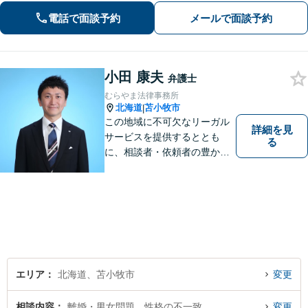
業連携で円滑対応！【分割払いOK】
電話で面談予約
メールで面談予約
小田 康夫
弁護士
むらやま法律事務所
北海道
苫小牧市
|
この地域に不可欠なリーガル
詳細を見
サービスを提供するととも
る
に、相談者・依頼者の豊かな
生き方・選択をサポートする
存在であり続けます。（弁護
士小田康夫）
エリア
北海道、苫小牧市
変更
相談内容
離婚・男女問題、性格の不一致
変更