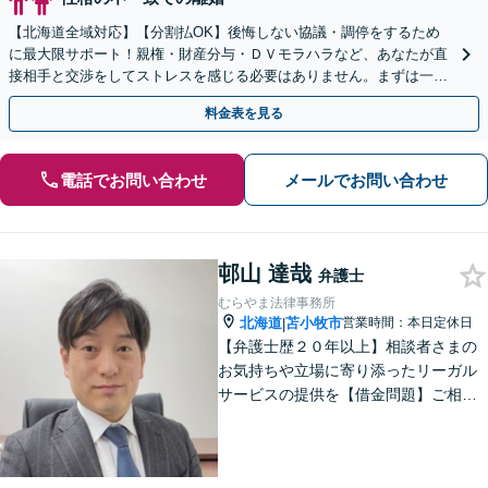
【北海道全域対応】【分割払OK】後悔しない協議・調停をするため
に最大限サポート！親権・財産分与・ＤＶモラハラなど、あなたが直
接相手と交渉をしてストレスを感じる必要はありません。まずは一度
ご相談ください。
料金表を見る
電話でお問い合わせ
メールでお問い合わせ
邨山 達哉
弁護士
むらやま法律事務所
北海道
苫小牧市
営業時間：本日定休日
|
【弁護士歴２０年以上】相談者さまの
お気持ちや立場に寄り添ったリーガル
サービスの提供を【借金問題】ご相談
は何度でも無料！あなたとご家族、5年
先を見据えた解決策をご提案します
【相続問題】複雑な不動産相続も他士