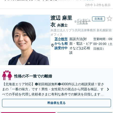
2件中 1-2件を表示
渡辺 麻里
北海道
インタビュ
ーを見る
衣
弁護士
弁護士法人リブラ共同法律事務所 新札幌駅前
オフィス
苫小牧市
面談方法(対
営業時間：09:
からも相
面・電話・ビデ
00~20:00（土
談受付中
オなど)は応相
日祝日）
談
性格の不一致での離婚
【北海道エリア対応】🟠初回相談無料🟠4000件以上の相談実績！皆さ
まの「一番の味方」です！男性・女性双方の視点から問題を検証。す
べての手続を代理し依頼者さまに有利な条件での解決を目指します
【夜間相談・WEB面談可】【完全個室・秘密厳守】
料金表を見る