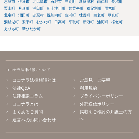
得るのは③で説明したとおりです。 ⑤ 養育費の増額を求めることが
恵庭市
伊達市
北広島市
石狩市
当別町
新篠津村
由仁町
長沼町
できる可能性があるのは③で説明したとおりです。 違反の内容次
栗山町
月形町
浦臼町
新十津川町
妹背牛町
秩父別町
雨竜町
第ではありますが、迷惑行為の停止を求めたり、賠償を求める訴訟と
北竜町
沼田町
占冠村
幌加内町
豊浦町
壮瞥町
白老町
厚真町
いうものも、一応考えられないではありません。 ただし、訴訟を
洞爺湖町
安平町
むかわ町
日高町
平取町
新冠町
浦河町
様似町
起こすにも相応の費用と時間がかかります。 たとえば養育費の増
えりも町
新ひだか町
額調停を依頼して、併せて弁護士から相手に迷惑行為をやめるよう通
知を行い牽制することが考えられます。
ココナラ法律相談について
ココナラ法律相談とは
ご意見・ご要望
法律Q&A
利用規約
法律相談コラム
プライバシーポリシー
ココナラとは
外部送信ポリシー
よくあるご質問
掲載をご検討の弁護士の方
へ
運営へのお問い合わせ