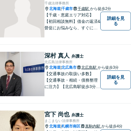
千歳法律事務所
北海道
千歳市
千歳駅
から徒歩2分
|
【千歳・恵庭エリア対応】
詳細を見
【初回相談無料】借金の返済&
る
督促にお悩みなら、すぐにご
相談下さい！豊富な経験を活
かし、最適な解決方法をご提
案します。任意整理／自己破
産の解決実績多数！【千歳駅
深村 真人
弁護士
徒歩２分】【分割払い可】
北広島法律事務所
北海道
北広島市
北広島駅
から徒歩3分
|
【交通事故の取扱い多数】
詳細を見
【交通事故・相続・債務整理
る
に注力】【北広島駅徒歩3分】
地元出身の弁護士がじっくり
耳を傾け、全力で取り組ませ
ていただきます。離婚、相
続、交通事故、労働、企業法
宮下 尚也
弁護士
務など、多岐に渡る分野に精
まこまない法律事務所
通しています。どうぞお気軽
北海道
札幌市南区
真駒内駅
から徒歩4分
|