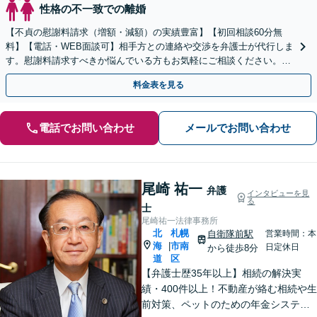
性格の不一致での離婚
【不貞の慰謝料請求（増額・減額）の実績豊富】【初回相談60分無
料】【電話・WEB面談可】相手方との連絡や交渉を弁護士が代行しま
す。慰謝料請求すべきか悩んでいる方もお気軽にご相談ください。最
善の解決策を一緒に見つけましょう。
料金表を見る
電話でお問い合わせ
メールでお問い合わせ
尾崎 祐一
弁護
インタビューを見
る
士
尾崎祐一法律事務所
北
札幌
自衛隊前駅
営業時間：本
海
市南
|
日定休日
から徒歩8分
道
区
【弁護士歴35年以上】相続の解決実
績・400件以上！不動産が絡む相続や生
前対策、ペットのための年金システム