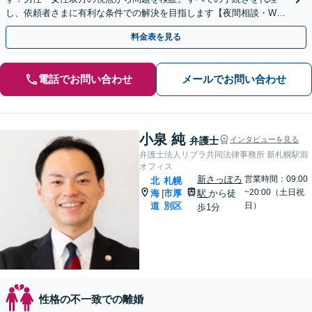
し、依頼者さまに有利な条件での解決を目指します【夜間相談・WEB
面談可】【完全個室・秘密厳守】
料金表を見る
電話でお問い合わせ
メールでお問い合わせ
小泉 純
弁護士
インタビューを見る
弁護士法人リブラ共同法律事務所 新札幌駅前
オフィス
新さっぽろ
営業時間：09:00
北
札幌
~20:00（土日祝
海
市厚
駅
から徒
|
道
別区
日）
歩1分
性格の不一致での離婚