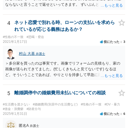
ならないと言うことで返せといってきます。 ずいぶんとトリッキーな
っている費用については、婚姻費用から引くことも相当だと思いま
主張だと感じられます。【その人たちがもし出産したら同じ金額を返
す。
さなければならない】ということですが、元夫がご友人に出産祝いを
贈る場合、その意味合いは贈与・お祝いであって返礼（≒内祝い）で
4
ネット恋愛で別れる時、ローンの支払いを求めら
はないはずです。（というより、返礼義務履行のような意味合いだと
れているが応じる義務はあるか？
したら、出産祝いを受け取る側も気持ちの問題として嫌なのではない
#性格の不一致
#恐喝・脅迫
でしょうか。） いずれにしましても、貴方に返還義務はないので応じ
2021年1月17日
役にたった
3
る必要はありません。あまりにしつこいようであれば、弁護士から内
容証明などで通知すれば止まるのではないかと思います。
村山 大基
弁護士
＞多分家を買ったのは事実です。画像でリフォームの見積もり、家の
画像が送られてきてました。(忙しくきちんと見てないです) なるほ
ど。そういうことであれば、やりとりを持参して早急に面談相談に行
きましょう。 当面、電話には出なくていいと思います。
5
離婚調停中の婚姻費用未払いについての相談
#生活費を渡さない
#婚姻費用(別居中の生活費など)
#性格の不一致
#DV・暴力
#借金・浪費癖
#財産分与
2025年1月31日
役にたった
6
匿名A
弁護士