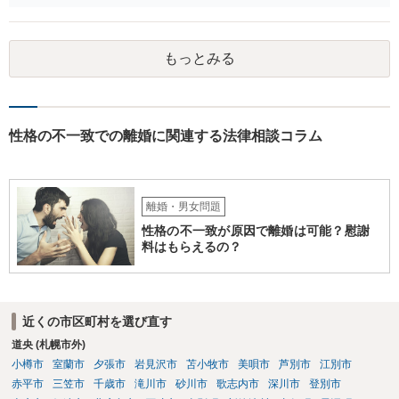
れば、その可能性は、高くはないと思います。 ② 脅迫や錯誤、意思
能力がない状況で作成した場合などは、無効になったり取り消された
りする可能性があります。しかし、法的には無効や取消しを主張する
もっとみる
ハードルはとても高いです。お聞きする限り、今回のケースでは無効
や取消しとなるような事情はないと思われます。 ③ 公正証書を作成
するには、公正証書を作成すること自体の双方の合意と相互の協力
（作成のためには双方日程を調整して公証役場に同時に赴く必要があ
ります）と、合意内容について双方の了承が必要です。 現状では相
性格の不一致での離婚に関連する法律相談コラム
手方と合意を経るのは、難しいのではないでしょうか。 作成済みの
協議書に記載された養育費の金額が法的にみて低すぎる場合は、養育
費増額を求める調停を提起するのがお勧めです。 調停で話し合いが
まとまらなければ、審判といって、それぞれの収入をもとに裁判所が
離婚・男女問題
適切な金額を判断しますので、一応の決着はつきます。 調停や審判
性格の不一致が原因で離婚は可能？慰謝
で決定された養育費を支払わない場合は、強制執行（例えば給与の差
料はもらえるの？
押えが考えられます。）することが可能です。 作成済みの協議書
が、公正証書ではないのであれば、現状では約束違反に対して強制執
行することができないという状況です。 ④ まず、現状からすれば公
正証書の作成の依頼ではなく、依頼を受けるとすれば養育費増額の調
近くの市区町村を選び直す
停だと思います。 弁護士費用は自由化されており、弁護士ごとに
道央 (札幌市外)
異なりますが、依頼時に２０～３０万円程度、増額が実現できた場合
には増額できた金額の●％という形で報酬を設定している場合が多いと
小樽市
室蘭市
夕張市
岩見沢市
苫小牧市
美唄市
芦別市
江別市
思います。 調停や審判によって、養育費が現状と比べて増減額し
赤平市
三笠市
千歳市
滝川市
砂川市
歌志内市
深川市
登別市