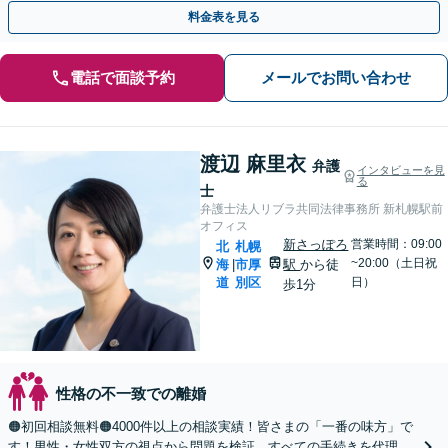
【初回面談無料】【完全個室・子連れ相談可】
料金表を見る
電話で面談予約
メールでお問い合わせ
渡辺 麻里衣
弁護
インタビューを見
る
士
弁護士法人リブラ共同法律事務所 新札幌駅前
オフィス
新さっぽろ
営業時間：09:00
北
札幌
~20:00（土日祝
海
市厚
駅
から徒
|
道
別区
日）
歩1分
性格の不一致での離婚
🟠初回相談無料🟠4000件以上の相談実績！皆さまの「一番の味方」で
す！男性・女性双方の視点から問題を検証。すべての手続きを代理