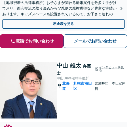
【地域密着の法律事務所】お子さまが関わる離婚案件を数多く手がけ
ており、面会交流の取り決めから父親側の親権獲得など豊富な実績が
あります。キッズスペースも設置されているので、お子さま連れの方
も安心してご相談にいらしてください【WEB面談対応】
料金表を見る
電話でお問い合わせ
メールでお問い合わせ
中山 雄太
弁護
インタビューを見
る
士
中山Drive法律事務所
北海
札幌市清田
営業時間：本日定休
|
道
区
日