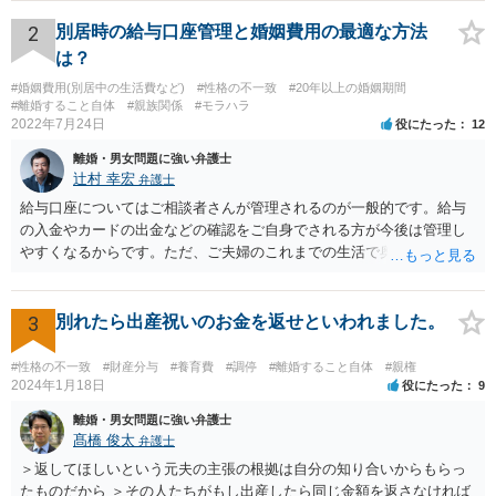
いのがおすすめです。 二人だけの密室で好き勝手していても、割と弁
護士とか警察が関与すると しゅんとする人が多いです。
2
別居時の給与口座管理と婚姻費用の最適な方法
は？
#婚姻費用(別居中の生活費など)
#性格の不一致
#20年以上の婚姻期間
#離婚すること自体
#親族関係
#モラハラ
2022年7月24日
役にたった
12
離婚・男女問題に強い弁護士
辻村 幸宏
弁護士
給与口座についてはご相談者さんが管理されるのが一般的です。給与
の入金やカードの出金などの確認をご自身でされる方が今後は管理し
やすくなるからです。ただ、ご夫婦のこれまでの生活で奥様が管理さ
れており不当な出金をしないというのであれば、それはそのまま維持
しても構わないとは思います。 隠し財産といっても、収入は給与だけ
で隠しようがないでしょうし、今わかっていない財産がないのであれ
3
別れたら出産祝いのお金を返せといわれました。
ば別居後に新たな財産ができてもお互いに分与を主張できないことに
はなりますので杞憂ということになろうかと思います。 婚姻費用を渡
#性格の不一致
#財産分与
#養育費
#調停
#離婚すること自体
#親権
さないというおそれを奥様が抱くのはやむない面もあるとは思います
2024年1月18日
役にたった
9
が、ここは信じていただくしかないですし、婚姻費用の金額の合意が
離婚・男女問題に強い弁護士
できるかどうかの方が重要だと思います（合意できなれば納得した金
髙橋 俊太
弁護士
額をもらえないという意味では、奥様の不満は残るからです）。 特別
＞返してほしいという元夫の主張の根拠は自分の知り合いからもらっ
経費という問題はあるのですが、一般には、収入から婚姻費用は定め
たものだから ＞その人たちがもし出産したら同じ金額を返さなければ
られ、全ての生活費が入っていると見ます。奥様の利益のために支払