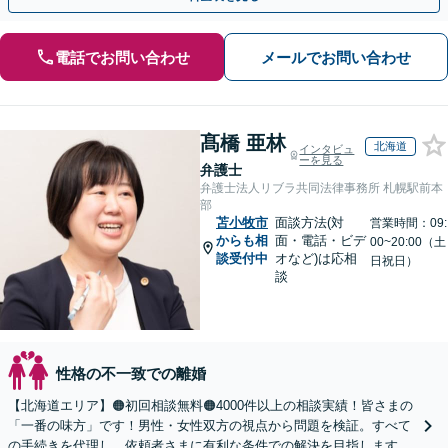
電話でお問い合わせ
メールでお問い合わせ
髙橋 亜林
北海道
インタビュ
ーを見る
弁護士
弁護士法人リブラ共同法律事務所 札幌駅前本
部
苫小牧市
面談方法(対
営業時間：09:
からも相
面・電話・ビデ
00~20:00（土
談受付中
オなど)は応相
日祝日）
談
性格の不一致での離婚
【北海道エリア】🟠初回相談無料🟠4000件以上の相談実績！皆さまの
「一番の味方」です！男性・女性双方の視点から問題を検証。すべて
の手続きを代理し、依頼者さまに有利な条件での解決を目指します