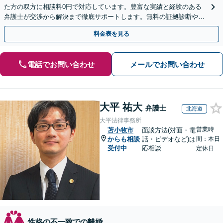
た方の双方に相談料0円で対応しています。豊富な実績と経験のある
弁護士が交渉から解決まで徹底サポートします。無料の証拠診断や着
手金の返還保証もありますので安心してご相談ください。
料金表を見る
電話でお問い合わせ
メールでお問い合わせ
大平 祐大
弁護士
北海道
大平法律事務所
営業時
苫小牧市
面談方法(対面・電
からも相談
話・ビデオなど)は
間：本日
受付中
応相談
定休日
性格の不一致での離婚