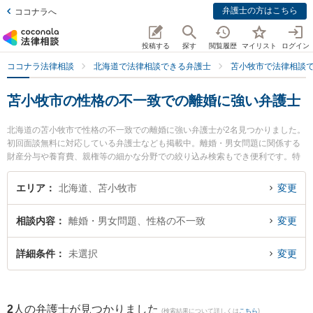
弁護士の方はこちら
ココナラへ
投稿する
探す
閲覧履歴
マイリスト
ログイン
ココナラ法律相談
北海道で法律相談できる弁護士
苫小牧市で法律相談
苫小牧市の性格の不一致での離婚に強い弁護士
北海道の苫小牧市で性格の不一致での離婚に強い弁護士が2名見つかりました。
初回面談無料に対応している弁護士なども掲載中。離婚・男女問題に関係する
財産分与や養育費、親権等の細かな分野での絞り込み検索もでき便利です。特
にむらやま法律事務所の邨山 達哉弁護士やむらやま法律事務所の小田 康夫弁護
士のプロフィール情報や弁護士費用、強みなどが注目されています。『苫小牧
エリア
北海道、苫小牧市
変更
市で土日や夜間に発生した性格の不一致での離婚のトラブルを今すぐに弁護士
に相談したい』『性格の不一致での離婚のトラブル解決の実績豊富な近くの弁
相談内容
離婚・男女問題、性格の不一致
変更
護士を検索したい』『初回相談無料で性格の不一致での離婚を法律相談できる
苫小牧市内の弁護士に相談予約したい』などでお困りの相談者さんにおすすめ
です。
詳細条件
未選択
変更
2
人の弁護士が見つかりました
(検索結果について詳しくは
こちら
)