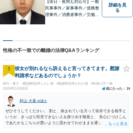
にご連絡ください。
【休日・夜間も対応可】一般
詳細を見
民事事件／家事事件／債務整
る
理事件／消費者事件／労働事
件／刑事事件／会社関係など
幅広く対応いたします。費用
も丁寧にご説明。一人で悩み
を抱え込まず、まずは一度ご
相談ください！
性格の不一致での離婚の法律Q&Aランキング
1
彼女が別れるなら訴えると言ってきてます。慰謝
料請求などあるのでしょうか？
#DV・暴力
#慰謝料請求したい側
#慰謝料請求された側
#性格の不一致
2024年10月8日
役にたった
19
村山 大基
弁護士
ぜひそうしてください。 割と、病まれている方って依存できる相手と
いうか、きっぱり拒否できない人を探り出す嗅覚と、 良心につけこん
であたかもこちらが悪いように思わせてわがままを通してくる力がす
ごいので、 第三者にも関与してもらい、二人だけで解決しようとしな