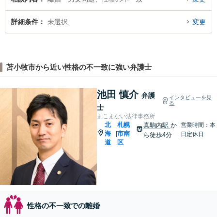
詳細条件
未選択
変更
苫小牧市から近い性格の不一致に強い弁護士
池田 慎介
弁護
インタビューを見
る
士
まこまない法律事務所
北
札幌
真駒内駅
か
営業時間：本
海
市南
|
日定休日
ら徒歩4分
道
区
性格の不一致での離婚