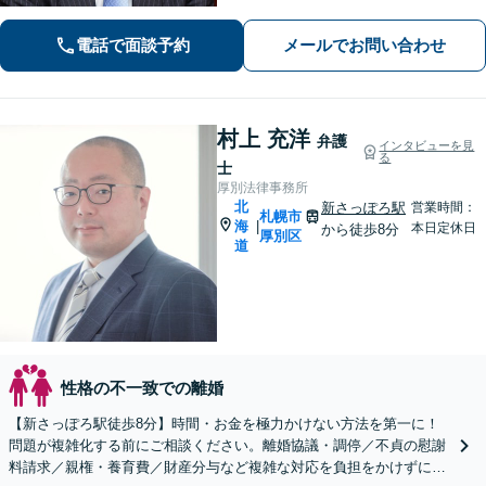
など【自衛隊前駅8分】交通事故・借
金・刑事事件・不動産トラブルなど幅
電話で面談予約
メールでお問い合わせ
広く対応。依頼者の背景に潜む原因を
しっかり把握することを心がけていま
す。
村上 充洋
弁護
インタビューを見
る
士
厚別法律事務所
北
新さっぽろ駅
営業時間：
札幌市
海
|
本日定休日
から徒歩8分
厚別区
道
性格の不一致での離婚
【新さっぽろ駅徒歩8分】時間・お金を極力かけない方法を第一に！
問題が複雑化する前にご相談ください。離婚協議・調停／不貞の慰謝
料請求／親権・養育費／財産分与など複雑な対応を負担をかけずに。