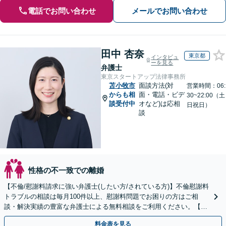
電話でお問い合わせ
メールでお問い合わせ
田中 杏奈
東京都
インタビュ
ーを見る
弁護士
東京スタートアップ法律事務所
苫小牧市
面談方法(対
営業時間：06:
からも相
面・電話・ビデ
30~22:00（土
談受付中
オなど)は応相
日祝日）
談
性格の不一致での離婚
【不倫/慰謝料請求に強い弁護士(したい方/されている方)】不倫慰謝料
トラブルの相談は毎月100件以上、慰謝料問題でお困りの方はご相
談・解決実績の豊富な弁護士による無料相談をご利用ください。【不
倫相談は初回0円】【全国対応】
料金表を見る