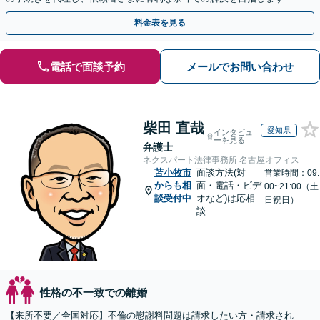
【夜間相談・WEB面談可】【完全個室・秘密厳守】
料金表を見る
電話で面談予約
メールでお問い合わせ
柴田 直哉
愛知県
インタビュ
ーを見る
弁護士
ネクスパート法律事務所 名古屋オフィス
苫小牧市
面談方法(対
営業時間：09:
からも相
面・電話・ビデ
00~21:00（土
談受付中
オなど)は応相
日祝日）
談
性格の不一致での離婚
【来所不要／全国対応】不倫の慰謝料問題は請求したい方・請求され