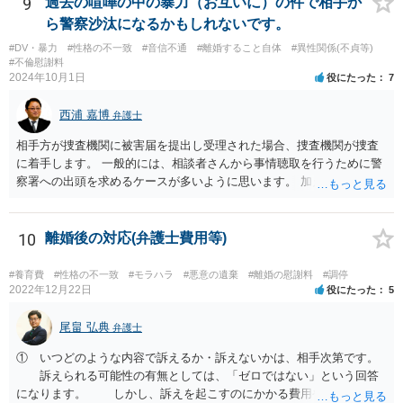
9
過去の喧嘩の中の暴力（お互いに）の件で相手か
ら警察沙汰になるかもしれないです。
#DV・暴力
#性格の不一致
#音信不通
#離婚すること自体
#異性関係(不貞等)
#不倫慰謝料
2024年10月1日
役にたった
7
西浦 嘉博
弁護士
相手方が捜査機関に被害届を提出し受理された場合、捜査機関が捜査
に着手します。 一般的には、相談者さんから事情聴取を行うために警
察署への出頭を求めるケースが多いように思います。 加えて、相手方
から診断書の提出を求めたり、相手方から事情を聴取したり、怪我の
具合などを実況見分調書で保存したりなど証拠を収集し、立件する方
針を決めた場合は検察庁に事件を送致する流れとなることが見込まれ
10
離婚後の対応(弁護士費用等)
ます。
#養育費
#性格の不一致
#モラハラ
#悪意の遺棄
#離婚の慰謝料
#調停
2022年12月22日
役にたった
5
尾畠 弘典
弁護士
① いつどのような内容で訴えるか・訴えないかは、相手次第です。
訴えられる可能性の有無としては、「ゼロではない」という回答
になります。 しかし、訴えを起こすのにかかる費用や手間を考え