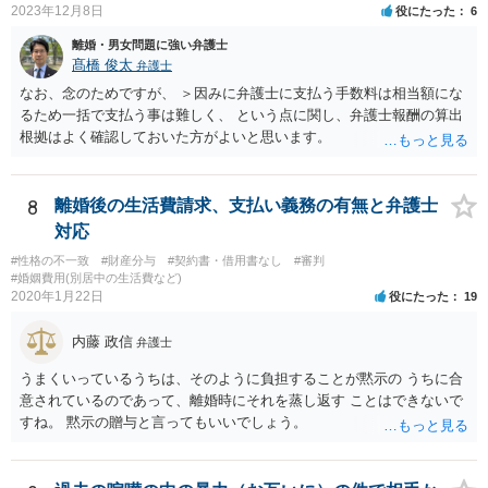
2023年12月8日
役にたった
6
離婚・男女問題に強い弁護士
髙橋 俊太
弁護士
なお、念のためですが、 ＞因みに弁護士に支払う手数料は相当額にな
るため一括で支払う事は難しく、 という点に関し、弁護士報酬の算出
根拠はよく確認しておいた方がよいと思います。
8
離婚後の生活費請求、支払い義務の有無と弁護士
対応
#性格の不一致
#財産分与
#契約書・借用書なし
#審判
#婚姻費用(別居中の生活費など)
2020年1月22日
役にたった
19
内藤 政信
弁護士
うまくいっているうちは、そのように負担することが黙示の うちに合
意されているのであって、離婚時にそれを蒸し返す ことはできないで
すね。 黙示の贈与と言ってもいいでしょう。