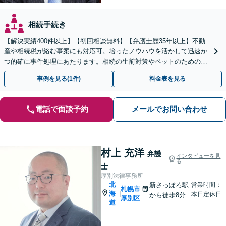
相続手続き
【解決実績400件以上】【初回相談無料】【弁護士歴35年以上】不動
産や相続税が絡む事案にも対応可。培ったノウハウを活かして迅速か
つ的確に事件処理にあたります。相続の生前対策やペットのための年
金システムもお任せ【完全個室】【自衛隊前駅8分】
事例を見る(1件)
料金表を見る
電話で面談予約
メールでお問い合わせ
村上 充洋
弁護
インタビューを見
る
士
厚別法律事務所
北
新さっぽろ駅
営業時間：
札幌市
海
|
本日定休日
から徒歩8分
厚別区
道