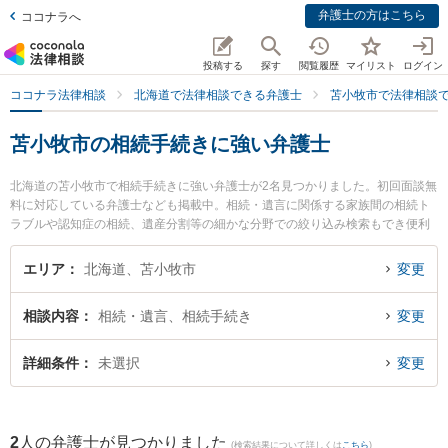
弁護士の方はこちら
ココナラへ
投稿する
探す
閲覧履歴
マイリスト
ログイン
ココナラ法律相談
北海道で法律相談できる弁護士
苫小牧市で法律相談
苫小牧市の相続手続きに強い弁護士
北海道の苫小牧市で相続手続きに強い弁護士が2名見つかりました。初回面談無
料に対応している弁護士なども掲載中。相続・遺言に関係する家族間の相続ト
ラブルや認知症の相続、遺産分割等の細かな分野での絞り込み検索もでき便利
です。特にむらやま法律事務所の邨山 達哉弁護士やむらやま法律事務所の小田
康夫弁護士のプロフィール情報や弁護士費用、強みなどが注目されています。
エリア
北海道、苫小牧市
変更
『苫小牧市で土日や夜間に発生した相続手続きのトラブルを今すぐに弁護士に
相談したい』『相続手続きのトラブル解決の実績豊富な近くの弁護士を検索し
相談内容
相続・遺言、相続手続き
変更
たい』『初回相談無料で相続手続きを法律相談できる苫小牧市内の弁護士に相
談予約したい』などでお困りの相談者さんにおすすめです。
詳細条件
未選択
変更
2
人の弁護士が見つかりました
(検索結果について詳しくは
こちら
)