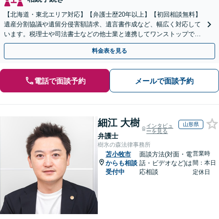
【北海道・東北エリア対応】【弁護士歴20年以上】【初回相談無料】
遺産分割協議や遺留分侵害額請求、遺言書作成など、幅広く対応して
います。税理士や司法書士などの他士業と連携してワンストップでの
解決が可能です。ぜひご相談ください。
料金表を見る
電話で面談予約
メールで面談予約
細江 大樹
山形県
インタビュ
ーを見る
弁護士
樹氷の森法律事務所
営業時
苫小牧市
面談方法(対面・電
からも相談
話・ビデオなど)は
間：本日
受付中
応相談
定休日