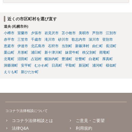
近くの市区町村を選び直す
道央 (札幌市外)
小樽市
室蘭市
夕張市
岩見沢市
苫小牧市
美唄市
芦別市
江別市
赤平市
三笠市
千歳市
滝川市
砂川市
歌志内市
深川市
登別市
恵庭市
伊達市
北広島市
石狩市
当別町
新篠津村
由仁町
長沼町
栗山町
月形町
浦臼町
新十津川町
妹背牛町
秩父別町
雨竜町
北竜町
沼田町
占冠村
幌加内町
豊浦町
壮瞥町
白老町
厚真町
洞爺湖町
安平町
むかわ町
日高町
平取町
新冠町
浦河町
様似町
えりも町
新ひだか町
ココナラ法律相談について
ココナラ法律相談とは
ご意見・ご要望
法律Q&A
利用規約