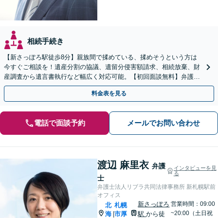
相続手続き
【新さっぽろ駅徒歩8分】親族間で揉めている、揉めそうという方は
今すぐご相談を！遺産分割の協議、遺留分侵害額請求、相続放棄、財
産調査から遺言書執行など幅広く対応可能。【初回面談無料】弁護士
が窓口になりストレス軽減！
料金表を見る
電話で面談予約
メールでお問い合わせ
渡辺 麻里衣
弁護
インタビューを見
る
士
弁護士法人リブラ共同法律事務所 新札幌駅前
オフィス
新さっぽろ
営業時間：09:00
北
札幌
~20:00（土日祝
海
市厚
駅
から徒
|