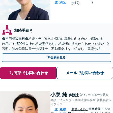
道
別区
日）
歩1分
相続手続き
🟠初回相談無料🟠相続トラブルのお悩みに真摯に向き合い、解決に向
け尽力！1500件以上の相談実績あり。相談者の視点からわかりやすい
説明に強み◎司法書士や税理士、不動産会社をご紹介し、登記や相続
税の申告までワンストップで対応【夜間相談可】
料金表を見る
電話でお問い合わせ
メールでお問い合わせ
小泉 純
弁護士
インタビューを見る
弁護士法人リブラ共同法律事務所 新札幌駅前
オフィス
新さっぽろ
営業時間：09:00
北
札幌