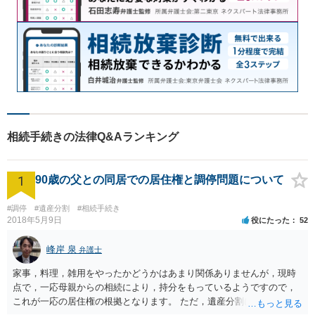
相続手続きの法律Q&Aランキング
1
90歳の父との同居での居住権と調停問題について
#調停
#遺産分割
#相続手続き
2018年5月9日
役にたった
52
峰岸 泉
弁護士
家事，料理，雑用をやったかどうかはあまり関係ありませんが，現時
点で，一応母親からの相続により，持分をもっているようですので，
これが一応の居住権の根拠となります。 ただ，遺産分割により，母の