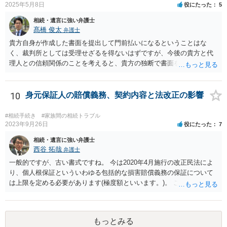
2025年5月8日
役にたった
5
相続・遺言に強い弁護士
髙橋 俊太
弁護士
貴方自身が作成した書面を提出して門前払いになるということはな
く、裁判所としては受理せざるを得ないはずですが、今後の貴方と代
理人との信頼関係のことを考えると、貴方の独断で書面を提出したり
裁判所に電話したりするのはお勧めしにくいところです。 現在の弁護
士が主張書面の提出を渋っているようですが、弁護士として提出の実
益がないと考えている可能性もあると思いますので、そのあたりも含
10
身元保証人の賠償義務、契約内容と法改正の影響
めて、弁護士見解を確認等するためによく打ち合わせた方がよいと思
います。単に面倒臭いということで書面提出をしないということであ
#相続手続き
#家族間の相続トラブル
れば、当該弁護士との委任関係を修了した上で、貴方のほうで書面提
2023年9月26日
役にたった
7
出することを検討なさった方がよいでしょう。
相続・遺言に強い弁護士
西谷 拓哉
弁護士
一般的ですが、古い書式ですね。 今は2020年4月施行の改正民法によ
り、個人根保証といういわゆる包括的な損害賠償義務の保証について
は上限を定める必要があります(極度額といいます。)。 この書式にサ
インしても、実際は連帯保証部分は民法465条の2②により無効とな
り、会社側は請求できない可能性が高そうです。
もっとみる