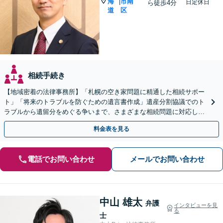
海
市南
|
日定休日
ら徒歩4分
道
区
相続手続き
【地域密着の法律事務所】「札幌の空き家問題に精通した相続サポー
ト」「将来のトラブルを防ぐための遺言書作成」遺産分割協議でのト
ラブルから遺留分をめぐる争いまで、さまざまな相続問題に対応して
います「アクセス良好・WEB面談対応で安心の相談」
料金表を見る
電話でお問い合わせ
メールでお問い合わせ
中山 雄太
弁護
インタビューを見
る
士