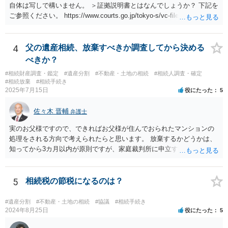
自体は写しで構いません。 ＞証拠説明書とはなんでしょうか？ 下記を
ご参照ください。 https://www.courts.go.jp/tokyo-s/vc-files/tokyo-s/file/
14-1kisairei.pdf
4
父の遺産相続、放棄すべきか調査してから決める
べきか？
#相続財産調査・鑑定
#遺産分割
#不動産・土地の相続
#相続人調査・確定
#相続放棄
#相続手続き
2025年7月15日
役にたった
5
佐々木 晋輔
弁護士
実のお父様ですので、できればお父様が住んでおられたマンションの
処理をされる方向で考えられたらと思います。 放棄するかどうかは、
知ってから3カ月以内が原則ですが、家庭裁判所に申立すれば3カ月の
期間を伸長することができます。 その間に、財産の状況を調査して、
放棄するかどうか決めることができます。 銀行やサラ金が数年も放置
することはありませんので、数年後に借金が発見される可能性はほぼ
5
相続税の節税になるのは？
ありません。 なお、私が扱った相続放棄を検討していた案件で、期間
伸長して調査したところ、サラ金に対する過払金など相当な財産が見
#遺産分割
#不動産・土地の相続
#協議
#相続手続き
つかったため相続したという事例がありました。
2024年8月25日
役にたった
5