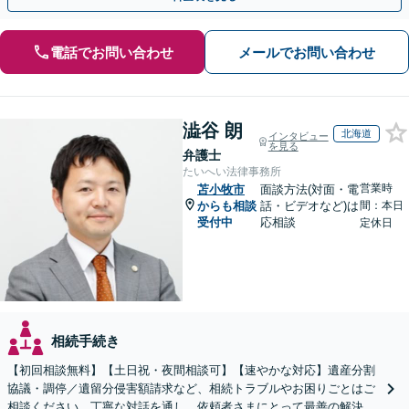
電話でお問い合わせ
メールでお問い合わせ
澁谷 朗
北海道
インタビュー
を見る
弁護士
たいへい法律事務所
営業時
苫小牧市
面談方法(対面・電
からも相談
話・ビデオなど)は
間：本日
受付中
応相談
定休日
相続手続き
【初回相談無料】【土日祝・夜間相談可】【速やかな対応】遺産分割
協議・調停／遺留分侵害額請求など、相続トラブルやお困りごとはご
相談ください。丁寧な対話を通し、依頼者さまにとって最善の解決を