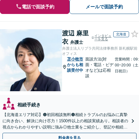
電話で面談予約
メールで面談予約
渡辺 麻里
北海道
インタビュ
ーを見る
衣
弁護士
弁護士法人リブラ共同法律事務所 新札幌駅前
オフィス
苫小牧市
面談方法(対
営業時間：09:
からも相
面・電話・ビデ
00~20:00（土
談受付中
オなど)は応相
日祝日）
談
相続手続き
【北海道エリア対応】🟠初回相談無料🟠相続トラブルのお悩みに真摯
に向き合い、解決に向け尽力！1500件以上の相談実績あり。相談者の
視点からわかりやすい説明に強み◎他士業をご紹介し、登記や相続税
の申告までワンストップで対応【夜間相談可】
料金表を見る