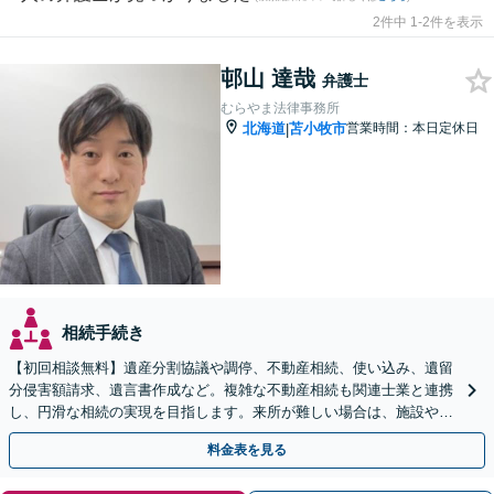
2件中 1-2件を表示
邨山 達哉
弁護士
むらやま法律事務所
北海道
苫小牧市
営業時間：本日定休日
|
相続手続き
【初回相談無料】遺産分割協議や調停、不動産相続、使い込み、遺留
分侵害額請求、遺言書作成など。複雑な不動産相続も関連士業と連携
し、円滑な相続の実現を目指します。来所が難しい場合は、施設や病
院への出張相談も対応可能です【弁護士歴19年以上】
料金表を見る