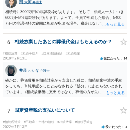
関 大河
弁護士
相続時に3000万円の非課税枠があります。 そして、相続人一人につき
600万円の非課税枠があります。よって、全員で相続した場合、5400
万円の非課税枠の範囲に相続が収まる場合、税金はなしです。 一人が
相続放棄すると、600万円の枠が一つ減ります。よって、4800万円の
範囲となります。 一般的には、全員で相続する方が税金はお得です。
また、全員で相続しても、話し合いの結果、親がすべて相続と決める
6
相続放棄したあとの葬儀代金はもらえるのか？
こともできます。この場合でも相続の非課税枠は、全員で相続した540
0万円分使えます。 父が亡くなり、母が全部相続すると、母から三人
#相続放棄
#相続手続き
#口座凍結解除
#相続放棄
で相続する際は、4800万円が非課税枠となります。 そうすると、母が
2019年2月13日
役にたった
14
亡くなってから相続すると、両親のどちらかが亡くなってから相続す
るより非課税の枠が減少します。 計画的に相続をするのがおすすめと
井澤 わかな
弁護士
いうことになります。これ以外にも気をつける点はあるかもしれませ
確かに、葬儀費用を相続財産から支出した後に、相続放棄申述の手続
んので、一度相談して想定するのがおすすめと思います。
をしても、単純承認をしたとみなされる「処分」にあたらないとされ
ています。 (相続放棄後に支出ではなく、葬儀の方が先に来るのが通常
だと思いますので、葬儀→葬儀費用を相続財産から支出→相続放棄申
述の手続ということだと思いますが) ただ、葬儀費用ならいくらでもよ
いということではなく、身分相応の、社会的儀式として当然認められ
7
固定資産税の支払いについて
る程度の金額に留まると考えた方がよいです。 もし、相続人の皆さん
に葬儀費用を支出する経済力がなく、質素な葬儀を行った費用であれ
#相続税対策
#不動産・土地の相続
#相続放棄
#相続手続き
ば相続財産から支出しても単純承認と認められない可能性が高いの
2022年7月13日
役にたった
4