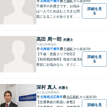
北海道
千歳市
千歳駅
から徒歩8分
|
千歳市の弁護士です。お悩み
詳細を見
は一人でため込むと大きな問
る
題になることがあります。ぜ
ひ他の人に話すようにしてく
ださい。ご相談お待ちしてお
ります。
髙田 周一郎
弁護士
千歳法律事務所
北海道
千歳市
千歳駅
から徒歩2分
|
【千歳・恵庭エリア対応】
詳細を見
【初回相談無料】借金の返済&
る
督促にお悩みなら、すぐにご
相談下さい！豊富な経験を活
かし、最適な解決方法をご提
案します。任意整理／自己破
産の解決実績多数！【千歳駅
深村 真人
弁護士
徒歩２分】【分割払い可】
北広島法律事務所
北海道
北広島市
北広島駅
から徒歩3分
|
【交通事故の取扱い多数】
詳細を見