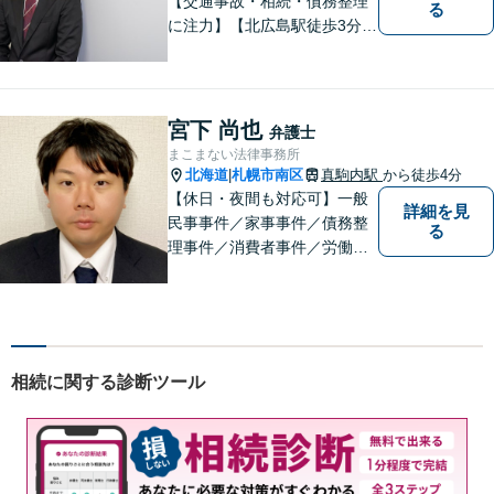
【交通事故・相続・債務整理
る
に注力】【北広島駅徒歩3分】
地元出身の弁護士がじっくり
耳を傾け、全力で取り組ませ
ていただきます。離婚、相
続、交通事故、労働、企業法
宮下 尚也
弁護士
務など、多岐に渡る分野に精
まこまない法律事務所
通しています。どうぞお気軽
北海道
札幌市南区
真駒内駅
から徒歩4分
|
にご連絡ください。
【休日・夜間も対応可】一般
詳細を見
民事事件／家事事件／債務整
る
理事件／消費者事件／労働事
件／刑事事件／会社関係など
幅広く対応いたします。費用
も丁寧にご説明。一人で悩み
を抱え込まず、まずは一度ご
相談ください！
相続に関する診断ツール