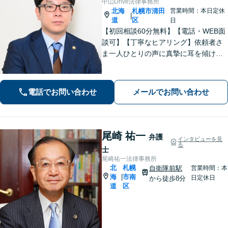
中山Drive法律事務所
北海
札幌市清田
営業時間：本日定休
|
道
区
日
【初回相談60分無料】【電話・WEB面
談可】【丁寧なヒアリング】依頼者さ
ま一人ひとりの声に真摯に耳を傾け、
「寄り添う」ことを大切にしておりま
す。どのようなお悩みでも、まずは一
度弁護士にご相談ください。最善の解
電話でお問い合わせ
メールでお問い合わせ
決策を共に考えていきましょう。
尾崎 祐一
弁護
インタビューを見
る
士
尾崎祐一法律事務所
北
札幌
自衛隊前駅
営業時間：本
海
市南
|
日定休日
から徒歩8分
道
区