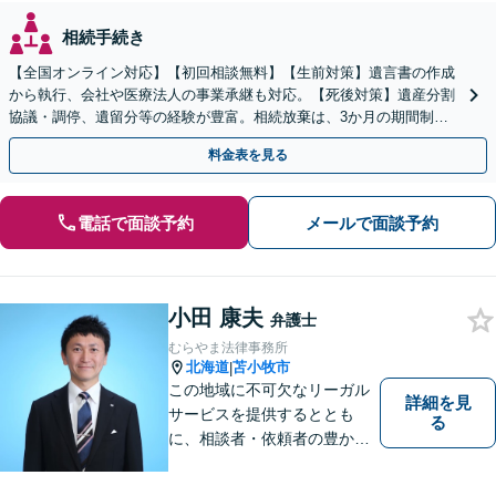
相続手続き
【全国オンライン対応】【初回相談無料】【生前対策】遺言書の作成
から執行、会社や医療法人の事業承継も対応。【死後対策】遺産分割
協議・調停、遺留分等の経験が豊富。相続放棄は、3か月の期間制限
があるため、お早めにご相談ください。【無料駐車場あり】
料金表を見る
電話で面談予約
メールで面談予約
小田 康夫
弁護士
むらやま法律事務所
北海道
苫小牧市
|
この地域に不可欠なリーガル
詳細を見
サービスを提供するととも
る
に、相談者・依頼者の豊かな
生き方・選択をサポートする
存在であり続けます。（弁護