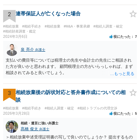
持分を父親が取得した場合，住み続けるのは難しいかも知れません。
2
連帯保証人が亡くなった場合
#相続放棄
#相続手続き
#相続放棄
#M&A・事業承継
#相続人調査・確定
#相続財産調査・鑑定
2024年3月6日
役にたった
7
泉 亮介
弁護士
支払いの費目等については税理士の先生や会計士の先生にご相談され
た方が良いかと思われます。 顧問税理士の方がいらっしゃれば、まず
相談されてみると良いでしょう。
3
相続放棄後の訴状対応と答弁書作成についての相
談
#相続放棄
#相続手続き
#相続人調査・確定
#相続トラブルの代理交渉
2026年3月28日
役にたった
5
相続・遺言に強い弁護士
髙橋 俊太
弁護士
＞相続放棄申述受理証明書の写しで良いのでしょうか？ 提出するもの