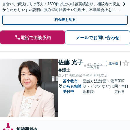
き合い、解決に向け尽力！1500件以上の相談実績あり。相談者の視点
からわかりやすい説明に強み◎司法書士や税理士、不動産会社をご紹
介し、登記や相続税の申告までワンストップで対応
料金表を見る
電話で面談予約
メールでお問い合わせ
佐藤 光子
北海道
インタビュ
ーを見る
弁護士
虎ノ門法律経済事務所 札幌支店
営業時
苫小牧市
面談方法(対面・電
からも相談
話・ビデオなど)は
間：本日
受付中
応相談
定休日
相続手続き