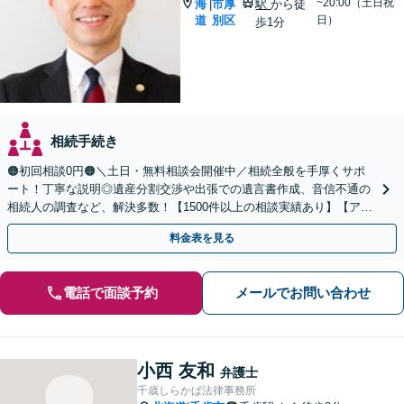
~20:00（土日祝
海
市厚
駅
から徒
|
道
別区
日）
歩1分
相続手続き
🟠初回相談0円🟠＼土日・無料相談会開催中／相続全般を手厚くサポ
ート！丁寧な説明◎遺産分割交渉や出張での遺言書作成、音信不通の
相続人の調査など、解決多数！【1500件以上の相談実績あり】【アク
セス良好】【分かりやすい料金体系】
料金表を見る
電話で面談予約
メールでお問い合わせ
小西 友和
弁護士
千歳しらかば法律事務所