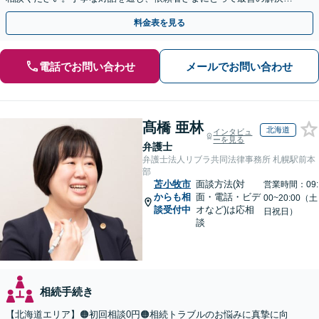
目指します。
料金表を見る
電話でお問い合わせ
メールでお問い合わせ
髙橋 亜林
北海道
インタビュ
ーを見る
弁護士
弁護士法人リブラ共同法律事務所 札幌駅前本
部
苫小牧市
面談方法(対
営業時間：09:
からも相
面・電話・ビデ
00~20:00（土
談受付中
オなど)は応相
日祝日）
談
相続手続き
【北海道エリア】🟠初回相談0円🟠相続トラブルのお悩みに真摯に向