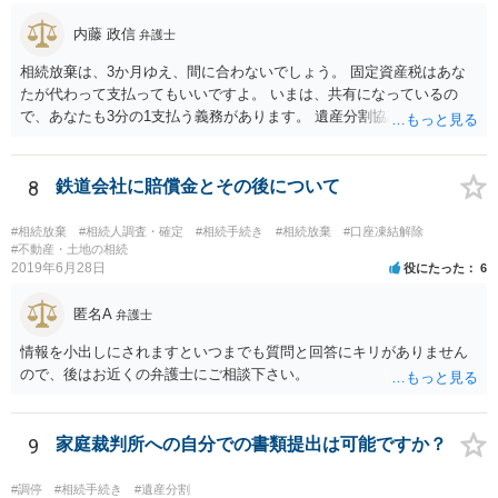
で、相続放棄申述が受理される可能性も高いと思います。
内藤 政信
弁護士
相続放棄は、3か月ゆえ、間に合わないでしょう。 固定資産税はあな
たが代わって支払ってもいいですよ。 いまは、共有になっているの
で、あなたも3分の1支払う義務があります。 遺産分割協議をして、不
動産取得者を決めて、相続登記する必要があります。 登記名義人に支
払い義務があります。
8
鉄道会社に賠償金とその後について
#相続放棄
#相続人調査・確定
#相続手続き
#相続放棄
#口座凍結解除
#不動産・土地の相続
2019年6月28日
役にたった
6
匿名A
弁護士
情報を小出しにされますといつまでも質問と回答にキリがありません
ので、後はお近くの弁護士にご相談下さい。
9
家庭裁判所への自分での書類提出は可能ですか？
#調停
#相続手続き
#遺産分割