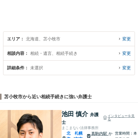
士小田康夫）
エリア
北海道、苫小牧市
変更
相談内容
相続・遺言、相続手続き
変更
詳細条件
未選択
変更
苫小牧市から近い相続手続きに強い弁護士
池田 慎介
弁護
インタビューを見
る
士
まこまない法律事務所
北
札幌
真駒内駅
か
営業時間：本