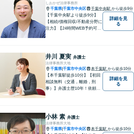
速に解決いたします。お気軽
しおかぜ法律事務所
にご相談ください。
千葉県
千葉市中央区
千葉中央駅
から徒歩9分
|
【千葉中央駅より徒歩9分】
詳細を見
【相続/債権回収/不動産分野に
る
注力】【24時間WEB予約可
能】敷居が低く気軽に相談が
できる、地域密着型の法律事
務所です。弁護士への相談を
最終手段と考えず、お気軽に
井川 夏実
弁護士
ご相談ください。
法律事務所大地
千葉県
千葉市中央区
本千葉駅
から徒歩10分
|
【本千葉駅徒歩10分】【初回
詳細を見
相談無料（交通，離婚，刑
る
事）】弁護士歴10年！依頼者
のパートナーとして密接な関
係を築き、困難な問題にも積
極的に取り組みます。【夜
間・休日対応】【メール24時
小林 素
弁護士
間対応◎】
法律事務所大地
千葉県
千葉市中央区
本千葉駅
から徒歩10分
|