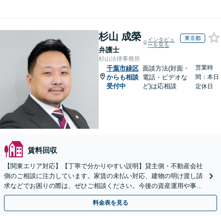
杉山 成榮
東京都
インタビュ
ーを見る
弁護士
杉山法律事務所
営業時
千葉市緑区
面談方法(対面・
からも相談
電話・ビデオな
間：本日
受付中
ど)は応相談
定休日
賃料回収
【関東エリア対応】【丁寧で分かりやすい説明】貸主側・不動産会社
側のご相談に注力しています。家賃の未払い対応、建物の明け渡し請
求などでお困りの際は、ぜひご相談ください。今後の資産運用や事業
継続を見据えた最適な解決を目指します。【WEB面談可】
料金表を見る