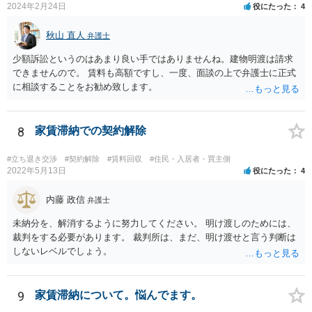
2024年2月24日
役にたった
4
秋山 直人
弁護士
少額訴訟というのはあまり良い手ではありませんね。建物明渡は請求
できませんので。 賃料も高額ですし、一度、面談の上で弁護士に正式
に相談することをお勧め致します。
8
家賃滞納での契約解除
#立ち退き交渉
#契約解除
#賃料回収
#住民・入居者・買主側
2022年5月13日
役にたった
4
内藤 政信
弁護士
未納分を、解消するように努力してください。 明け渡しのためには、
裁判をする必要があります。 裁判所は、まだ、明け渡せと言う判断は
しないレベルでしょう。
9
家賃滞納について。悩んでます。