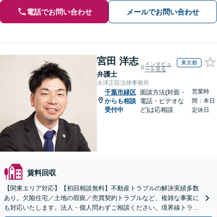
電話でお問い合わせ
メールでお問い合わせ
宮田 洋志
東京都
インタビュ
ーを見る
弁護士
水津正臣法律事務所
営業時
千葉市緑区
面談方法(対面・
からも相談
電話・ビデオな
間：本日
受付中
ど)は応相談
定休日
賃料回収
【関東エリア対応】【初回相談無料】不動産トラブルの解決実績多数
あり。欠陥住宅／土地の瑕疵／売買契約トラブルなど、複雑な事案に
も対応いたします。法人・個人問わずご相談ください。境界線トラブ