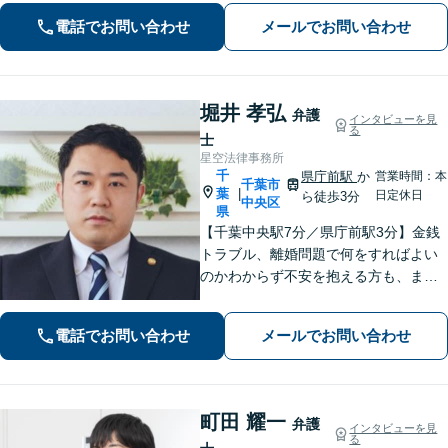
幅広くサポート。【夜間・休日面談
電話でお問い合わせ
メールでお問い合わせ
可】【完全個室】【本千葉駅徒歩３
分】
堀井 孝弘
弁護
インタビューを見
る
士
星空法律事務所
千
県庁前駅
か
営業時間：本
千葉市
葉
|
日定休日
ら徒歩3分
中央区
県
【千葉中央駅7分／県庁前駅3分】金銭
トラブル、離婚問題で何をすればよい
のかわからず不安を抱える方も、まず
はお気軽にご相談ください。交通事
故：軽微に見えるケガでも、裁判基準
電話でお問い合わせ
メールでお問い合わせ
で算定すれば賠償額が大幅に増額され
る可能性があります【土・夜間のご相
談可】
町田 耀一
弁護
インタビューを見
る