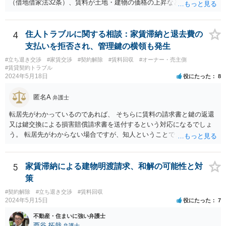
（借地借家法32条）、賃料が土地・建物の価格の上昇などの経済事情
の変動や、近隣の同種建物の賃料と比較して「不相当となったとき」
は、「契約条件にかかわらず」、当事者は賃料の増減を請求できる、
とされています。 「不相当」かどうかは、貸主から、近隣相場の上昇
4
住人トラブルに関する相談：家賃滞納と退去費の
を示す同種賃貸物件の根拠資料などを提示してもらわないと判断でき
支払いを拒否され、管理鍵の横領も発生
ませんよね。ご相談者様のケースでは、こうした資料が示されていな
#立ち退き交渉
#家賃交渉
#契約解除
#賃料回収
#オーナー・売主側
いと思われることと、１０％が相当がどうかが分からないので、「不
#賃貸契約トラブル
相当」という判断ができないから賃料増額には応じないという主張が
2024年5月18日
役にたった
8
できます。 なお、賃貸借契約書には「家賃の変更は貸主・借主間の合
意の上で行う」という特約があるとのことですが、最高裁判例（S56.
匿名A
弁護士
4.20）では、このような特約があっても協議を経ない増額請求も有効
とされているため（本当に賃料が不相当であれば特約に拘束されるの
転居先がわかっているのであれば、 そちらに賃料の請求書と鍵の返還
は不合理だからという考え方です。「契約条件にかかわらず」とはそ
又は鍵交換による損害賠償請求書を送付するという対応になるでしょ
ういう意味です。）、契約違反だから増額には応じないという理論で
う。 転居先がわからない場合ですが、知人ということで、連絡がつく
はなく、上記のとおり、「不相当」かどうかが判断できないから、と
のであれば、そちらに連絡をしてという形ですが、知人間ということ
いう理論になると思います。 そして、法律上、増額協議が整わない場
で、適切な対応が望めない場合は、債権回収を弁護士に依頼すること
合、増額を正当とする判決が確定するまでは相当な賃料（※現在の賃
をご検討ください。
5
家賃滞納による建物明渡請求、和解の可能性と対
料）を支払えば足りる、とされています。 もし、貸主が「現在の賃料
策
なら受け取らない」などと言った場合は、最寄りの法務局に現在の賃
#契約解除
#立ち退き交渉
#賃料回収
料を供託してください。賃料を支払わないと契約が解除される可能性
2024年5月15日
役にたった
7
がありますので、注意が必要です。
不動産・住まいに強い弁護士
西谷 拓哉
弁護士