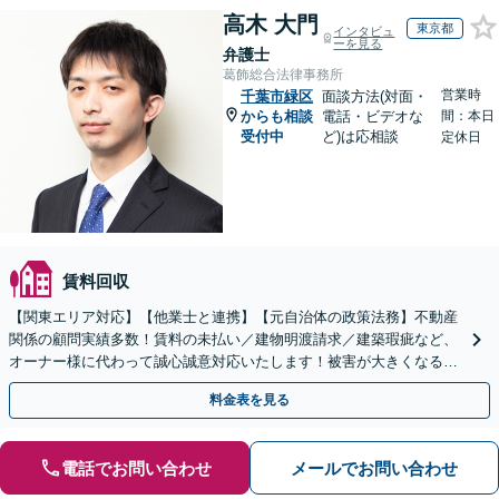
高木 大門
東京都
インタビュ
ーを見る
弁護士
葛飾総合法律事務所
営業時
千葉市緑区
面談方法(対面・
からも相談
電話・ビデオな
間：本日
受付中
ど)は応相談
定休日
賃料回収
【関東エリア対応】【他業士と連携】【元自治体の政策法務】不動産
関係の顧問実績多数！賃料の未払い／建物明渡請求／建築瑕疵など、
オーナー様に代わって誠心誠意対応いたします！被害が大きくなる前
にご相談ください【初回来所相談30分無料】
料金表を見る
電話でお問い合わせ
メールでお問い合わせ