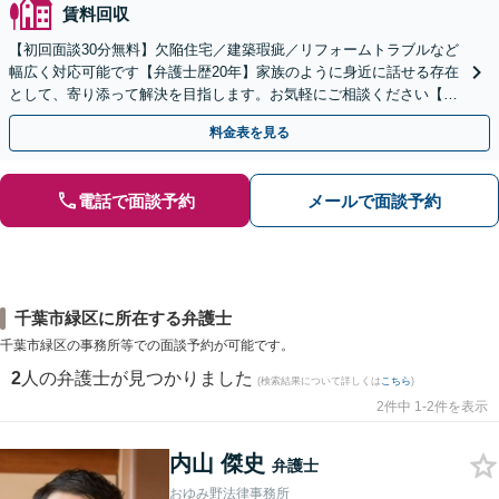
賃料回収
【初回面談30分無料】欠陥住宅／建築瑕疵／リフォームトラブルなど
幅広く対応可能です【弁護士歴20年】家族のように身近に話せる存在
として、寄り添って解決を目指します。お気軽にご相談ください【池
袋駅5分】
料金表を見る
電話で面談予約
メールで面談予約
千葉市緑区に所在する弁護士
千葉市緑区の事務所等での面談予約が可能です。
2
人の弁護士が見つかりました
(検索結果について詳しくは
こちら
)
2件中 1-2件を表示
内山 傑史
弁護士
おゆみ野法律事務所