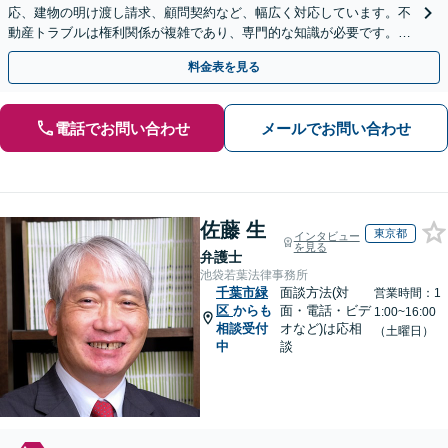
応、建物の明け渡し請求、顧問契約など、幅広く対応しています。不
動産トラブルは権利関係が複雑であり、専門的な知識が必要です。ぜ
ひ弁護士にご相談ください。【休日・夜間面談可】
料金表を見る
電話でお問い合わせ
メールでお問い合わせ
佐藤 生
東京都
インタビュー
を見る
弁護士
池袋若葉法律事務所
千葉市緑
面談方法(対
営業時間：1
区
からも
面・電話・ビデ
1:00~16:00
相談受付
オなど)は応相
（土曜日）
中
談