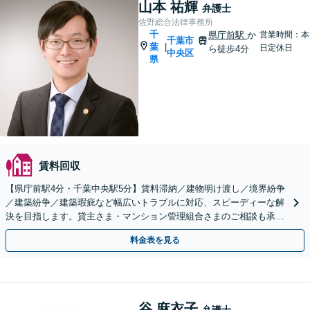
山本 祐輝
弁護士
佐野総合法律事務所
千
県庁前駅
か
営業時間：本
千葉市
葉
|
日定休日
ら徒歩4分
中央区
県
賃料回収
【県庁前駅4分・千葉中央駅5分】賃料滞納／建物明け渡し／境界紛争
／建築紛争／建築瑕疵など幅広いトラブルに対応、スピーディーな解
決を目指します。貸主さま・マンション管理組合さまのご相談も承り
ます。【初回面談相談30分無料】
料金表を見る
谷 麻衣子
弁護士