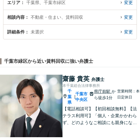
エリア
千葉県、千葉市緑区
変更
相談内容
不動産・住まい、賃料回収
変更
詳細条件
未選択
変更
千葉市緑区から近い賃料回収に強い弁護士
齋藤 貴英
弁護士
本千葉総合法律事務所
千
県庁前駅
か
営業時間：本
千葉市
葉
|
日定休日
ら徒歩1分
中央区
県
【電話相談可】【初回相談無料】【法
テラス利用可】「個人・企業かかわら
ず、どのようなご相談にも親身になっ
て対応します」企業法務／交通事故／
離婚問題／借金問題／刑事事件など、