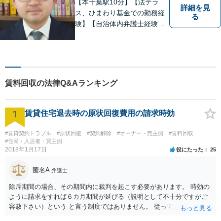
【本千葉駅10分】【法テラ
詳細を見
ス、ひまわり基金での勤務経
る
験】【自治体内弁護士経験】
依頼者のお話をよく聞き、本
当のニーズを汲み上げ、依頼
者にとって最善の解決を目指
すことを目標に活動を続けて
います。お困りの方はお気軽
賃料回収の法律Q&Aランキング
にご相談ください。
1
賃貸住宅退去時の原状回復費用の請求時効
#賃貸契約トラブル
#原状回復
#契約解除
#オーナー・売主側
#賃料回収
#住民・入居者・買主側
2018年1月17日
役にたった
25
匿名A
弁護士
除斥期間の場合、その期間内に裁判を起こす必要があります。 時効の
ように請求をすれば６カ月期間が延びる（説明として不十分ですがご
容赦下さい）という と言う制度ではありません。 従って、理論上は１
年経過していますので、既に支払義務はありません。