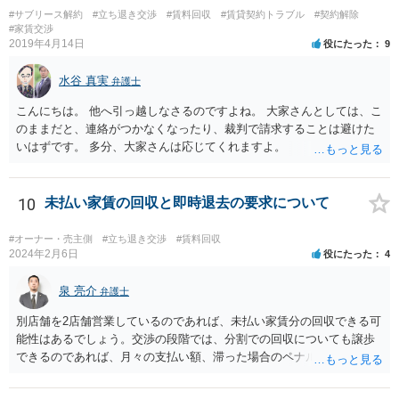
#サブリース解約
#立ち退き交渉
#賃料回収
#賃貸契約トラブル
#契約解除
#家賃交渉
2019年4月14日
役にたった
9
水谷 真実
弁護士
こんにちは。 他へ引っ越しなさるのですよね。 大家さんとしては、こ
のままだと、連絡がつかなくなったり、裁判で請求することは避けた
いはずです。 多分、大家さんは応じてくれますよ。
10
未払い家賃の回収と即時退去の要求について
#オーナー・売主側
#立ち退き交渉
#賃料回収
2024年2月6日
役にたった
4
泉 亮介
弁護士
別店舗を2店舗営業しているのであれば、未払い家賃分の回収できる可
能性はあるでしょう。交渉の段階では、分割での回収についても譲歩
できるのであれば、月々の支払い額、滞った場合のペナルティ等を定
め合意書を交わしておくと良いでしょう。 まず内容証明と裁判外交渉
で行い、相手方の対応次第では訴訟を検討するという形の方が、交渉