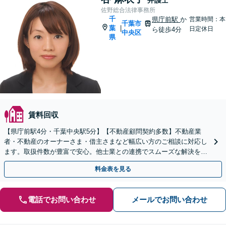
佐野総合法律事務所
千
県庁前駅
か
営業時間：本
千葉市
葉
|
日定休日
ら徒歩4分
中央区
県
賃料回収
【県庁前駅4分・千葉中央駅5分】【不動産顧問契約多数】不動産業
者・不動産のオーナーさま・借主さまなど幅広い方のご相談に対応し
ます。取扱件数が豊富で安心。他士業との連携でスムーズな解決を目
指します。【初回相談30分無料】【電話相談可能】
料金表を見る
電話でお問い合わせ
メールでお問い合わせ