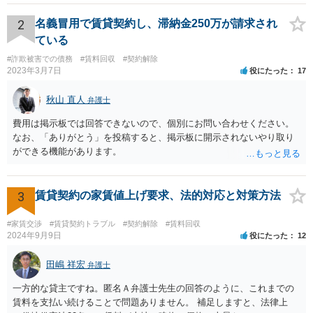
2
名義冒用で賃貸契約し、滞納金250万が請求され
ている
#詐欺被害での債務
#賃料回収
#契約解除
2023年3月7日
役にたった
17
秋山 直人
弁護士
費用は掲示板では回答できないので、個別にお問い合わせください。
なお、「ありがとう」を投稿すると、掲示板に開示されないやり取り
ができる機能があります。
3
賃貸契約の家賃値上げ要求、法的対応と対策方法
#家賃交渉
#賃貸契約トラブル
#契約解除
#賃料回収
2024年9月9日
役にたった
12
田嶋 祥宏
弁護士
一方的な貸主ですね。匿名Ａ弁護士先生の回答のように、これまでの
賃料を支払い続けることで問題ありません。 補足しますと、法律上