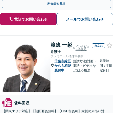
ルも多くの対応実績あり。【電話相談・Web面談可】
料金表を見る
電話でお問い合わせ
メールでお問い合わせ
渡邊 一彰
東京都
インタビュ
ーを見る
弁護士
クレミエール法律事務所
営業時
千葉市緑区
面談方法(対面・
からも相談
電話・ビデオな
間：本日
受付中
ど)は応相談
定休日
賃料回収
【関東エリア対応】【初回面談無料】【LINE相談可】家賃の未払い対