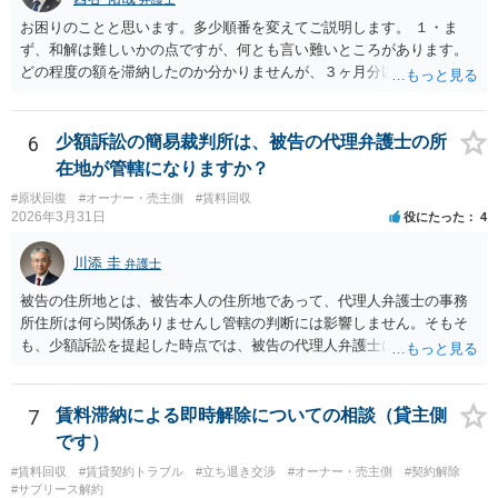
お困りのことと思います。多少順番を変えてご説明します。 １・ま
ず、和解は難しいかの点ですが、何とも言い難いところがあります。
どの程度の額を滞納したのか分かりませんが、３ヶ月分以上滞納した
り、これまで繰り返し賃料滞納があったりすると、 信頼関係が破壊さ
れたと評価され、来月払えるからと言って、大家があなたとの賃貸借
契約が解約できることに変わりなくなってしまうからです。 そのよう
6
少額訴訟の簡易裁判所は、被告の代理弁護士の所
な場合、相手が、「もう出て行って欲しい」と考えていれば、引き続
在地が管轄になりますか？
き居住する前提での和解は難しい可能性があります。 ２・弁護士が事
#原状回復
#オーナー・売主側
#賃料回収
件の見通しをたてるにも、賃料滞納状況で見立てが変わりますし、そ
2026年3月31日
役にたった
4
もそも賃料滞納状況によってはご希望に沿える活動を保障できず、 依
頼を受けられないかもしれないです。依頼を受けるにしても厳しめの
川添 圭
弁護士
リスクを踏まえた上でのものとなる可能性があります。 定型的な事件
依頼となるかもわからず、着手金額もなんともいえないと思います。
被告の住所地とは、被告本人の住所地であって、代理人弁護士の事務
複数事務所にあたり、着手金額を確認されるとよいと思います。 ３・
所住所は何ら関係ありませんし管轄の判断には影響しません。そもそ
弁護士が依頼を受ければ代わりに裁判所とのやりとりを行うことが可
も、少額訴訟を提起した時点では、被告の代理人弁護士には民事訴訟
能です。双方に弁護士がついていればウェブ会議で裁判を実施する場
法の訴訟代理人としての地位はまだないからです。
合もあるでしょう。 ただし、ご本人さんも同行してもらう必要が和解
協議の場合だとあると思います。
7
賃料滞納による即時解除についての相談（貸主側
です）
#賃料回収
#賃貸契約トラブル
#立ち退き交渉
#オーナー・売主側
#契約解除
#サブリース解約