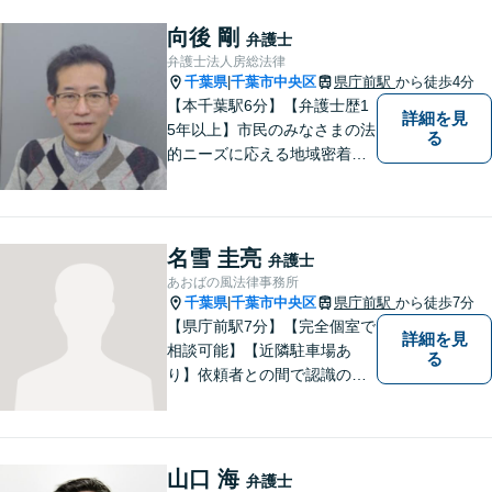
向後 剛
弁護士
弁護士法人房総法律
千葉県
千葉市中央区
県庁前駅
から徒歩4分
|
【本千葉駅6分】【弁護士歴1
詳細を見
5年以上】市民のみなさまの法
る
的ニーズに応える地域密着型
の法律事務所【相続・遺言】
不動産が絡む相続に迅速に対
応します【労働・雇用】ご相
談実績多数。現実的な解決策
名雪 圭亮
弁護士
をご提案します
あおばの風法律事務所
千葉県
千葉市中央区
県庁前駅
から徒歩7分
|
【県庁前駅7分】【完全個室で
詳細を見
相談可能】【近隣駐車場あ
る
り】依頼者との間で認識のず
れが生じないように、依頼者
の話をしっかりと聞くことを
大切にしています。悩んでい
る方々の話を丁寧に聞き、迅
山口 海
弁護士