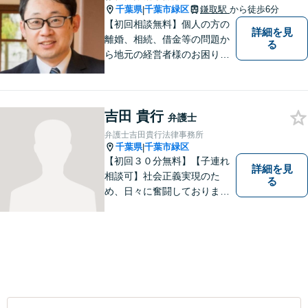
千葉県
千葉市緑区
鎌取駅
から徒歩6分
|
【初回相談無料】個人の方の
詳細を見
離婚、相続、借金等の問題か
る
ら地元の経営者様のお困りご
とまで幅広く相談を受付して
おります。一人で悩まず、お
気軽にご相談ください。
吉田 貴行
弁護士
弁護士吉田貴行法律事務所
千葉県
千葉市緑区
|
【初回３０分無料】【子連れ
詳細を見
相談可】社会正義実現のた
る
め、日々に奮闘しておりま
す。皆様にとって身近な法律
のかかりつけ医になりたいと
考えております。 お気軽にご
相談ください。