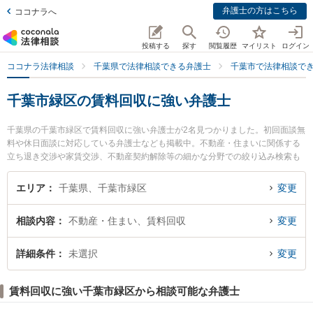
弁護士の方はこちら
ココナラへ
投稿する
探す
閲覧履歴
マイリスト
ログイン
ココナラ法律相談
千葉県で法律相談できる弁護士
千葉市で法律相談で
千葉市緑区の賃料回収に強い弁護士
千葉県の千葉市緑区で賃料回収に強い弁護士が2名見つかりました。初回面談無
料や休日面談に対応している弁護士なども掲載中。不動産・住まいに関係する
立ち退き交渉や家賃交渉、不動産契約解除等の細かな分野での絞り込み検索も
でき便利です。特におゆみ野法律事務所の内山 傑史弁護士や弁護士吉田貴行法
律事務所の吉田 貴行弁護士のプロフィール情報や弁護士費用、強みなどが注目
エリア
千葉県、千葉市緑区
変更
されています。『千葉市緑区で土日や夜間に発生した賃料回収のトラブルを今
すぐに弁護士に相談したい』『賃料回収のトラブル解決の実績豊富な近くの弁
相談内容
不動産・住まい、賃料回収
変更
護士を検索したい』『初回相談無料で賃料回収を法律相談できる千葉市緑区内
の弁護士に相談予約したい』などでお困りの相談者さんにおすすめです。
詳細条件
未選択
変更
賃料回収に強い千葉市緑区から相談可能な弁護士