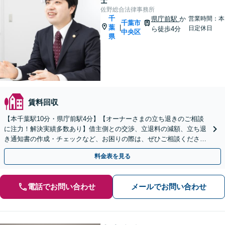
士
佐野総合法律事務所
千
県庁前駅
か
営業時間：本
千葉市
葉
|
日定休日
ら徒歩4分
中央区
県
賃料回収
【本千葉駅10分・県庁前駅4分】【オーナーさまの立ち退きのご相談
に注力！解決実績多数あり】借主側との交渉、立退料の減額、立ち退
き通知書の作成・チェックなど、お困りの際は、ぜひご相談くださ
い。【初回面談30分無料】【電話相談可】
料金表を見る
電話でお問い合わせ
メールでお問い合わせ