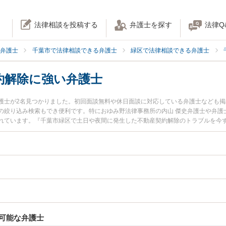
法律相談を投稿する
弁護士を探す
法律Q
弁護士
千葉市で法律相談できる弁護士
緑区で法律相談できる弁護士
約解除に強い弁護士
護士が2名見つかりました。初回面談無料や休日面談に対応している弁護士なども
の絞り込み検索もでき便利です。特におゆみ野法律事務所の内山 傑史弁護士や弁護
れています。『千葉市緑区で土日や夜間に発生した不動産契約解除のトラブルを今
したい』『初回相談無料で不動産契約解除を法律相談できる千葉市緑区内の弁護士
可能な弁護士