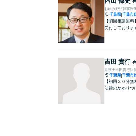
内山 傑史
おゆみ野法律事務
千葉県
千葉市
|
【初回相談無料
受付しておりま
吉田 貴行
弁護士吉田貴行法
千葉県
千葉市
|
【初回３０分無
法律のかかりつ