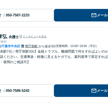
せ
メール
孝弘
弁護士
インタビューを見る
事務所
県
千葉市中央区
県庁前駅
から徒歩3分
営業時間：10:00~19:00（平日）
|
央駅7分／県庁前駅3分】金銭トラブル、離婚問題で何をすればよいの
談ください。交通事故：軽微に見えるケガでも、裁判基準で算定すれば
・夜間のご相談可】
せ
メール