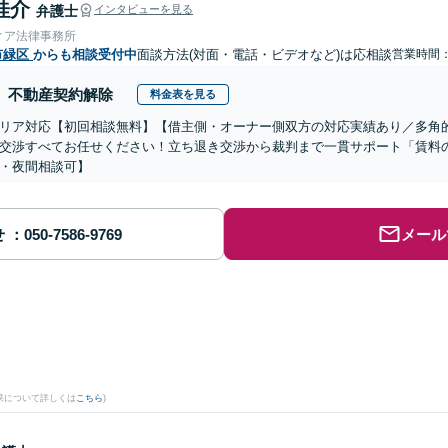
桂介
弁護士
インタビューを見る
ィア法律事務所
市緑区
からも相談受付中
面談方法(対面・電話・ビデオなど)は応相談
営業時間：0
不動産契約解除
料金表を見る
リア対応【初回相談無料】【借主側・オーナー側双方の対応実績あり／多角
交渉すべてお任せください！立ち退き交渉から裁判まで一貫サポート「賃料
・夜間相談可】
せ
メール
。
果について詳しくは
こちら
)