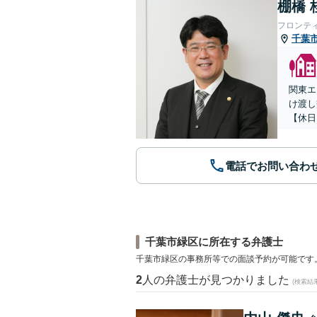
棚橋 
フロンテ
千葉
関東エ
け渡し
【休日
電話でお問い合わ
千葉市緑区に所在する弁護士
千葉市緑区の事務所等での面談予約が可能です
2
人の弁護士が見つかりました
(検索結