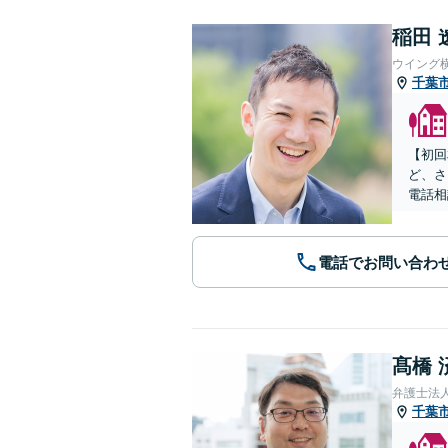
稲田 
ウイング
千葉
【初回
ど、さ
電話相
電話でお問い合わ
髙橋 
弁護士法人
千葉