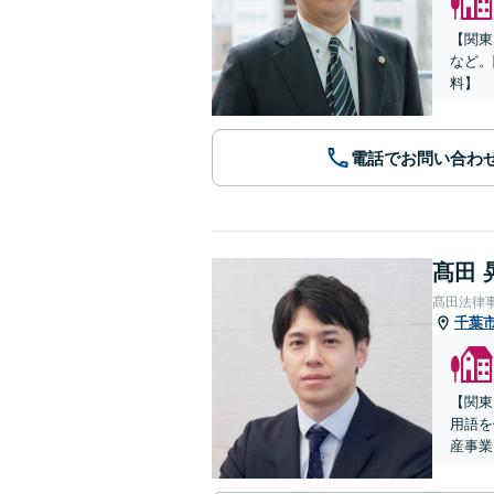
【関東
など。
料】
電話でお問い合わ
髙田 
髙田法律
千葉
【関東
用語を
産事業