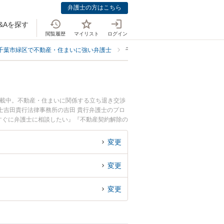
弁護士の方はこちら
&Aを探す
閲覧履歴
マイリスト
ログイン
千葉市緑区で不動産・住まいに強い弁護士
千葉市緑区で契約解除に強い弁護士
掲載中。不動産・住まいに関係する立ち退き交渉
士吉田貴行法律事務所の吉田 貴行弁護士のプロ
すぐに弁護士に相談したい』『不動産契約解除の
に相談予約したい』などでお困りの相談者さんに
変更
変更
変更