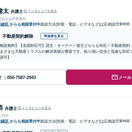
遼太
弁護士
インタビューを見る
横浜北法律事務所
市緑区
からも相談受付中
面談方法(対面・電話・ビデオなど)は応相談
営業時間：0
不動産契約解除
料金表を見る
相談無料】【全国対応可】貸主・オーナー／借主どちらも対応！不動産契約
まざまな不動産トラブルの解決実績が豊富です。粘り強い交渉と迅速な対応で
談可】
せ
メール
済
弁護士
インタビューを見る
THP
市緑区
からも相談受付中
面談方法(対面・電話・ビデオなど)は応相談
営業時間：0