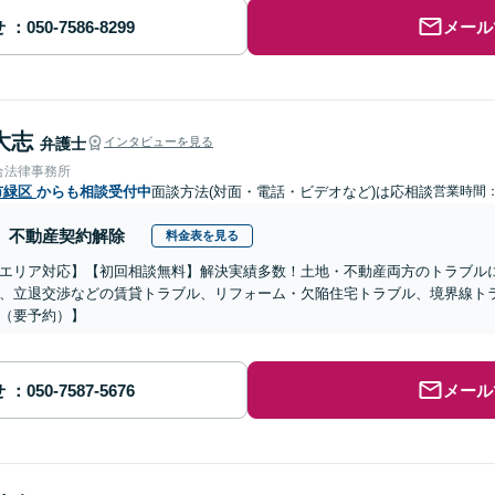
せ
メール
大志
弁護士
インタビューを見る
合法律事務所
市緑区
からも相談受付中
面談方法(対面・電話・ビデオなど)は応相談
営業時間：0
不動産契約解除
料金表を見る
エリア対応】【初回相談無料】解決実績多数！土地・不動産両方のトラブル
、立退交渉などの賃貸トラブル、リフォーム・欠陥住宅トラブル、境界線ト
（要予約）】
せ
メール