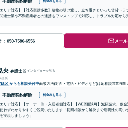
不動産契約解除
料金表を見る
エリア対応】【対応実績多数】建物の明け渡し、立ち退きといった賃貸トラ
関連士業や不動産業者との連携もワンストップで対応し、トラブル対応から
せ
メール
晃央
弁護士
インタビューを見る
事務所
市緑区
からも相談受付中
面談方法(対面・電話・ビデオなど)は応相談
営業時間：1
不動産契約解除
料金表を見る
エリア対応】【オーナー側・入居者側対応】【WEB面談可】減額請求、敷金
使わずわかりやすくご説明いたします「初回相談から解決まで透明性の高い
を実現しましょう」