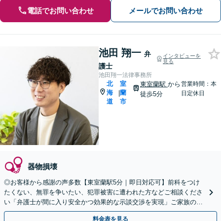
電話でお問い合わせ
メールでお問い合わせ
池田 翔一
弁
インタビューを
見る
護士
池田翔一法律事務所
北
室
東室蘭駅
から
営業時間：本
海
蘭
|
日定休日
徒歩5分
道
市
器物損壊
◎お客様から感謝の声多数【東室蘭駅5分｜即日対応可】前科をつけ
たくない、無罪を争いたい、犯罪被害に遭われた方などご相談くださ
い「弁護士が間に入り安全かつ効果的な示談交渉を実現」ご家族の方
へ／逮捕の連絡を受けたらすぐにご連絡を【夜間相談可】
料金表を見る