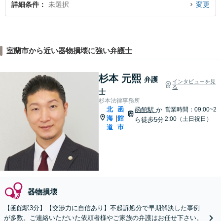
詳細条件
未選択
変更
室蘭市から近い器物損壊に強い弁護士
杉本 元熙
弁護
インタビューを見
る
士
杉本法律事務所
北
函
函館駅
か
営業時間：09:00~2
海
館
|
2:00（土日祝日）
ら徒歩5分
道
市
器物損壊
【函館駅3分】【交渉力に自信あり】不起訴処分で早期解決した事例
が多数。ご連絡いただいた依頼者様やご家族の弁護はお任せ下さい。