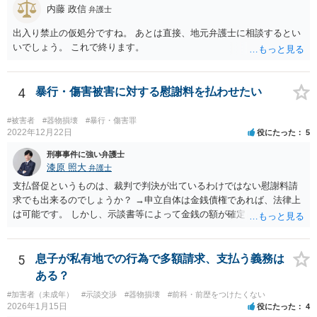
内藤 政信
弁護士
出入り禁止の仮処分ですね。 あとは直接、地元弁護士に相談するとい
いでしょう。 これで終ります。
4
暴行・傷害被害に対する慰謝料を払わせたい
#被害者
#器物損壊
#暴行・傷害罪
2022年12月22日
役にたった
5
刑事事件に強い弁護士
漆原 照大
弁護士
支払督促というものは、裁判で判決が出ているわけではない慰謝料請
求でも出来るのでしょうか？ →申立自体は金銭債権であれば、法律上
は可能です。 しかし、示談書等によって金銭の額が確定していない損
害賠償請求は却下される可能性が高いです。 そのため、いずれ訴訟を
見据えた検討になるかと存じます。 相手の職場に内容証明郵便を送る
のは何か罪に問われますか？ →会社は事件とは関係がないので最悪名
5
息子が私有地での行為で多額請求、支払う義務は
誉棄損に問われる可能性があります。住所等が不明であったり、どう
ある？
しても送達ができない場合に限り、相手方の承諾をとった上で送付す
#加害者（未成年）
#示談交渉
#器物損壊
#前科・前歴をつけたくない
ることは可能であると思います。 なお、旧姓を併記すること自体は問
2026年1月15日
役にたった
4
題ありません。 参考条文 民事訴訟法 第三百八十五条 支払督促の申