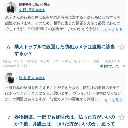
立てが第三百八十二条若しくは第三百八十三条の規定に違反すると
刑事事件に強い弁護士
き、又は申立ての趣旨から請求に理由がないことが明らかなときは、
久野 択真
弁護士
その申立てを却下しなければならない。請求の一部につき支払督促を
息子さんの行為自体は私有地の所有者に対する不法行為に該当する可
発することができない場合におけるその一部についても、同様とす
能性があります。そのため、相手に生じた損害を支払う必要はあるの
る。
でしょうが、200万円近くの損害が生じたのかどうかは相手の方で立証
する必要があります。 どのように対応すべきかは、そのメールをプリ
ントアウトして、お近くの弁護士に一度相談してみるのが良いと思い
ます。 ご参考までに。
6
隣人トラブルで設置した防犯カメラは盗撮に該当
するか？
#盗撮・のぞき
#被害者
#近隣トラブル（隣人・騒音・ペット問題）
#器物損壊
2024年5月10日
役にたった
8
秋山 直人
弁護士
当該行為の証拠を押さえることができたなら、防犯上の撮影の必要性
はあったということになると思います。 プライバシー侵害にならない
か、の問題はありますが、防犯カメラの画角から判断して、隣人のプ
ライバシーを侵害するものとはいえないように思います。 よって、
「盗撮」という指摘はあたらないのではないか、と思います。
7
器物損壊、一部でも修理代は、払った方がいいの
か？後、弁護士は、つけた方がいいのか、迷って