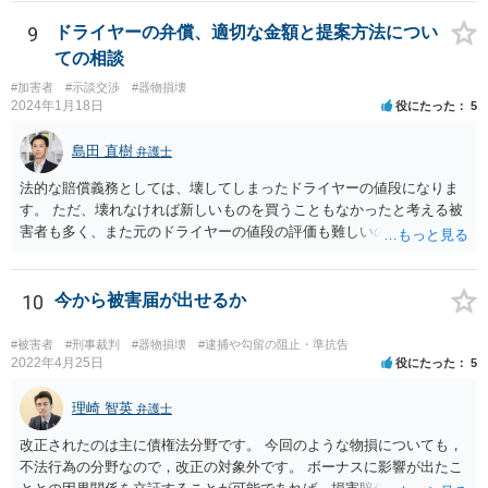
9
ドライヤーの弁償、適切な金額と提案方法につい
ての相談
#加害者
#示談交渉
#器物損壊
2024年1月18日
役にたった
5
島田 直樹
弁護士
法的な賠償義務としては、壊してしまったドライヤーの値段になりま
す。 ただ、壊れなければ新しいものを買うこともなかったと考える被
害者も多く、また元のドライヤーの値段の評価も難しいので、今後の
関係性も踏まえて、賠償額を決めることもお考え下さい。 例 新し
く購入したドライヤーの○割、壊したドライヤーの当初販売価格の○割
10
今から被害届が出せるか
#被害者
#刑事裁判
#器物損壊
#逮捕や勾留の阻止・準抗告
2022年4月25日
役にたった
5
理崎 智英
弁護士
改正されたのは主に債権法分野です。 今回のような物損についても，
不法行為の分野なので，改正の対象外です。 ボーナスに影響が出たこ