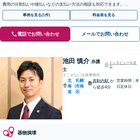
費用の分割払いや後払いなどの支払い方法の相談も対応できます。
【初回面談無料】【即日対応】【夜間土日対応】
事例を見る(1件)
料金表を見る
電話でお問い合わせ
メールでお問い合わせ
池田 慎介
弁護
インタビューを見
る
士
まこまない法律事務所
北
札幌
真駒内駅
か
営業時間：本
海
市南
|
日定休日
ら徒歩4分
道
区
器物損壊