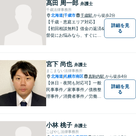
髙田 周一郎
弁護士
千歳法律事務所
北海道
千歳市
千歳駅
から徒歩2分
|
【千歳・恵庭エリア対応】
詳細を見
【初回相談無料】借金の返済&
る
督促にお悩みなら、すぐにご
相談下さい！豊富な経験を活
かし、最適な解決方法をご提
案します。任意整理／自己破
産の解決実績多数！【千歳駅
宮下 尚也
弁護士
徒歩２分】【分割払い可】
まこまない法律事務所
北海道
札幌市南区
真駒内駅
から徒歩4分
|
【休日・夜間も対応可】一般
詳細を見
民事事件／家事事件／債務整
る
理事件／消費者事件／労働事
件／刑事事件／会社関係など
幅広く対応いたします。費用
も丁寧にご説明。一人で悩み
を抱え込まず、まずは一度ご
小林 桃子
弁護士
相談ください！
こばやし法律事務所