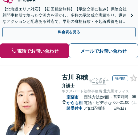
【北海道エリア対応】【初回相談無料】【示談交渉に強み】保険会社
顧問事務所で培った交渉力を活かし、多数の示談成立実績あり。迅速
なアクションと配慮ある対応で、早期の身柄解放・不起訴獲得を目指
します【電話相談OK】【即日接見】
料金表を見る
電話でお問い合わせ
メールでお問い合わせ
古川 和積
福岡県
インタビュ
ーを見る
弁護士
ネクスパート法律事務所 北九州オフィス
営業時間：09:
室蘭市
面談方法(対面・
からも相
電話・ビデオな
00~21:00（土
談受付中
ど)は応相談
日祝日）