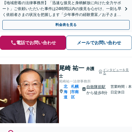
【地域密着の法律事務所】「迅速な接見と身柄解放に向けた全力サポ
ート」ご依頼いただいた事件は24時間以内の接見を心がけ、一刻も早
く依頼者さまの状況を把握します「少年事件の経験豊富／お子さまの
将来に不安を感じられている親御さまもぜひご相談を」
料金表を見る
電話でお問い合わせ
メールでお問い合わせ
尾崎 祐一
弁護
インタビューを見
る
士
尾崎祐一法律事務所
北
札幌
自衛隊前駅
営業時間：本
海
市南
|
日定休日
から徒歩8分
道
区