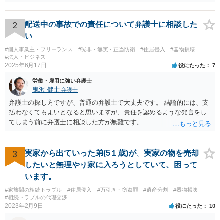
示談書を作成したということであれば、弁護士名義への振り込みもあ
るかと思いますが、「弁護士に相談して作成」しただけであれば、弁
護士の名前は出てきません。 ＞慰謝料（死ねと書かれ精神的苦痛生活
2
配送中の事故での責任について弁護士に相談した
に支障をきたした） ＞車の修理代 ＞監視カメラ代 のうち、修理代の
い
支払いは必要ですが、監視カメラ代は通常認められません。慰謝料は
#個人事業主・フリーランス
#冤罪・無実・正当防衛
#住居侵入
#器物損壊
いくら請求されているのでしょうか？
#法人・ビジネス
2025年6月17日
役にたった
7
労働・雇用に強い弁護士
鬼沢 健士
弁護士
弁護士の探し方ですが、普通の弁護士で大丈夫です。 結論的には、支
払わなくてもよいとなると思いますが、責任を認めるような発言をし
てしまう前に弁護士に相談した方が無難です。
3
実家から出ていった弟(5１歳)が、実家の物を売却
したいと無理やり家に入ろうとしていて、困って
います。
#家族間の相続トラブル
#住居侵入
#万引き・窃盗罪
#遺産分割
#器物損壊
#相続トラブルの代理交渉
2023年2月9日
役にたった
10