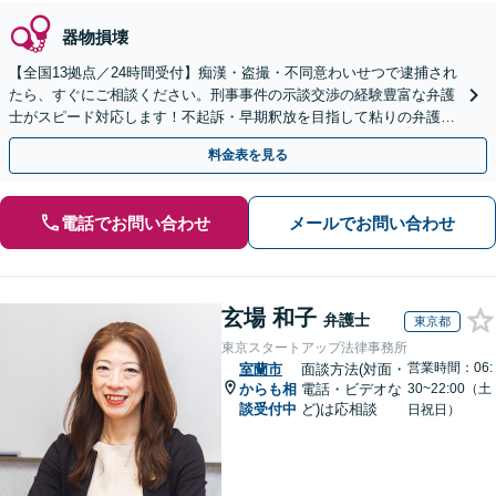
器物損壊
【全国13拠点／24時間受付】痴漢・盗撮・不同意わいせつで逮捕され
たら、すぐにご相談ください。刑事事件の示談交渉の経験豊富な弁護
士がスピード対応します！不起訴・早期釈放を目指して粘りの弁護活
動を行います。
料金表を見る
電話でお問い合わせ
メールでお問い合わせ
玄場 和子
弁護士
東京都
東京スタートアップ法律事務所
営業時間：06:
室蘭市
面談方法(対面・
からも相
電話・ビデオな
30~22:00（土
談受付中
ど)は応相談
日祝日）