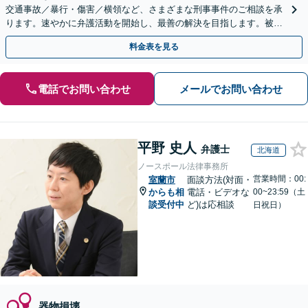
交通事故／暴行・傷害／横領など、さまざまな刑事事件のご相談を承
ります。速やかに弁護活動を開始し、最善の解決を目指します。被害
者の方との示談交渉もお任せください。
料金表を見る
電話でお問い合わせ
メールでお問い合わせ
平野 史人
弁護士
北海道
ノースポール法律事務所
営業時間：00:
室蘭市
面談方法(対面・
からも相
電話・ビデオな
00~23:59（土
談受付中
ど)は応相談
日祝日）
器物損壊