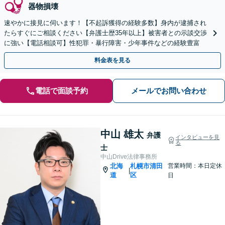
器物損壊
速やかに接見に伺います！【不起訴獲得の経験多数】身内が逮捕され
たらすぐにご相談ください【弁護士歴35年以上】被害者との示談交渉
に強い【電話相談可】性犯罪・暴行障害・少年事件などの経験豊富
料金表を見る
電話で面談予約
メールでお問い合わせ
中山 雄太
弁護
インタビューを見
る
士
中山Drive法律事務所
北海
札幌市清田
営業時間：本日定休
|
道
区
日