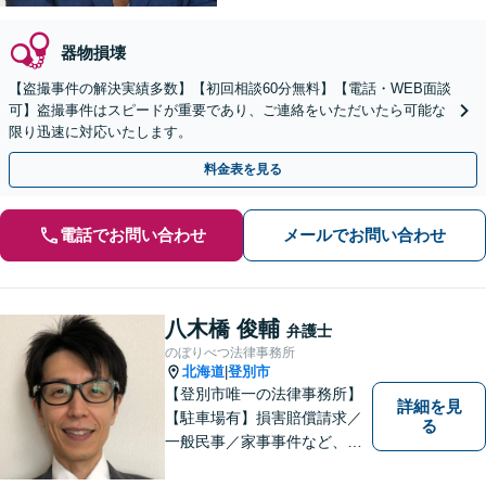
器物損壊
【盗撮事件の解決実績多数】【初回相談60分無料】【電話・WEB面談
可】盗撮事件はスピードが重要であり、ご連絡をいただいたら可能な
限り迅速に対応いたします。
料金表を見る
電話でお問い合わせ
メールでお問い合わせ
八木橋 俊輔
弁護士
のぼりべつ法律事務所
北海道
登別市
|
【登別市唯一の法律事務所】
詳細を見
【駐車場有】損害賠償請求／
る
一般民事／家事事件など、幅
広いお困りごとに対応可能！