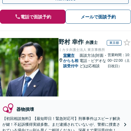
電話で面談予約
メールで面談予約
野村 幸作
弁護士
東京都
ミカタ弁護士法人 東京事務所
営業時間：10:
室蘭市
面談方法(対面・
からも相
電話・ビデオな
00~22:00（土
談受付中
ど)は応相談
日祝日）
器物損壊
【初回相談無料】【最短即日！緊急対応可】刑事事件はスピード解決
が鍵！不起訴獲得実績多数。まだ逮捕されていないが、警察に捜査さ
れている場合は一刻も早くご相談ください。深夜まで電話受付中！痴