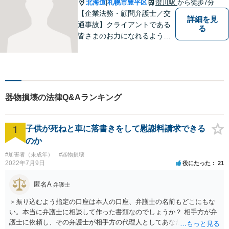
北海道
札幌市豊平区
澄川駅
から徒歩7分
|
【企業法務・顧問弁護士／交
詳細を見
通事故】クライアントである
る
皆さまのお力になれるよう全
力を尽くします。お気軽にお
相談ください。
器物損壊の法律Q&Aランキング
1
子供が死ねと車に落書きをして慰謝料請求できる
のか
#加害者（未成年）
#器物損壊
2022年7月9日
役にたった
21
匿名A
弁護士
＞振り込むよう指定の口座は本人の口座、弁護士の名前もどこにもな
い。本当に弁護士に相談して作った書類なのでしょうか？ 相手方が弁
護士に依頼し、その弁護士が相手方の代理人としてあなたと交渉し、