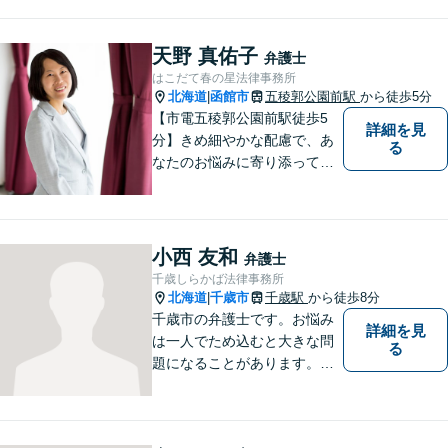
地域の方々の悩みトラブルを
解決し、明るく活気のある地
域づくりに貢献いたします。
天野 真佑子
弁護士
小さなお困りごとでも、お早
はこだて春の星法律事務所
めにご相談ください！
北海道
函館市
五稜郭公園前駅
から徒歩5分
|
【市電五稜郭公園前駅徒歩5
詳細を見
分】きめ細やかな配慮で、あ
る
なたのお悩みに寄り添って対
応します。新しい人生のスタ
ートが切れるよう、法律のプ
ロとして最後までサポート。
お気軽にご相談ください。
小西 友和
弁護士
千歳しらかば法律事務所
北海道
千歳市
千歳駅
から徒歩8分
|
千歳市の弁護士です。お悩み
詳細を見
は一人でため込むと大きな問
る
題になることがあります。ぜ
ひ他の人に話すようにしてく
ださい。ご相談お待ちしてお
ります。