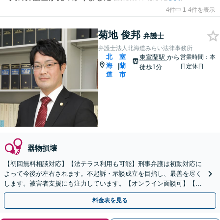
4件中 1-4件を表示
菊地 俊邦
弁護士
弁護士法人北海道みらい法律事務所
北
室
東室蘭駅
から
営業時間：本
海
蘭
|
日定休日
徒歩1分
道
市
器物損壊
【初回無料相談対応】【法テラス利用も可能】刑事弁護は初動対応に
よって今後が左右されます。不起訴・示談成立を目指し、最善を尽く
します。被害者支援にも注力しています。【オンライン面談可】【完
全個室で相談可】【東室蘭駅1分】
料金表を見る