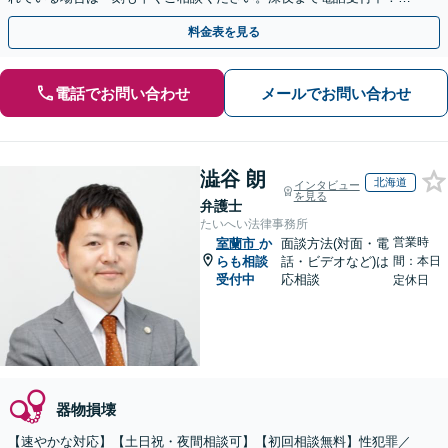
漢／盗撮／のぞき／その他性犯罪など
料金表を見る
電話でお問い合わせ
メールでお問い合わせ
澁谷 朗
北海道
インタビュー
を見る
弁護士
たいへい法律事務所
営業時
室蘭市
か
面談方法(対面・電
らも相談
話・ビデオなど)は
間：本日
受付中
応相談
定休日
器物損壊
【速やかな対応】【土日祝・夜間相談可】【初回相談無料】性犯罪／