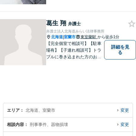
存在になる社会を目指して、
日々精進してまいります。皆
様のトラブルを解決し、明る
葛生 翔
い未来へと導きます。お気軽
弁護士
にご相談ください。【駐車場
弁護士法人北海道みらい法律事務所
あり】
北海道
室蘭市
東室蘭駅
から徒歩1分
|
【完全個室で相談可】【駐車
詳細を見
場有】【子連れ相談可】トラ
る
ブルに巻き込まれた方のお力
になれるよう日々邁進してお
ります。地域の皆様のより明
るい「みらい」の実現の一助
になれればと思っております
ので、どうぞお気軽にご相談
ください。
エリア
北海道、室蘭市
変更
相談内容
刑事事件、器物損壊
変更