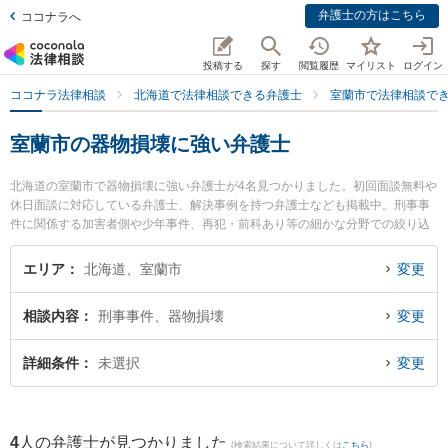
弁護士の方はこちら
ココナラへ
投稿する
探す
閲覧履歴
マイリスト
ログイン
ココナラ法律相談
北海道で法律相談できる弁護士
室蘭市で法律相談で
室蘭市の器物損壊に強い弁護士
北海道の室蘭市で器物損壊に強い弁護士が4名見つかりました。初回面談無料や
休日面談に対応している弁護士、解決事例を持つ弁護士なども掲載中。刑事事
件に関係する加害者側や少年事件、再犯・前科あり等の細かな分野での絞り込
み検索もでき便利です。特に弁護士法人北海道みらい法律事務所の菊地 俊邦弁
護士や池田翔一法律事務所の池田 翔一弁護士、弁護士法人北海道みらい法律事
エリア
北海道、室蘭市
変更
務所の増川 拓弁護士のプロフィール情報や弁護士費用、強みなどが注目されて
います。『室蘭市で土日や夜間に発生した器物損壊のトラブルを今すぐに弁護
相談内容
刑事事件、器物損壊
変更
士に相談したい』『器物損壊のトラブル解決の実績豊富な近くの弁護士を検索
したい』『初回相談無料で器物損壊を法律相談できる室蘭市内の弁護士に相談
予約したい』などでお困りの相談者さんにおすすめです。
詳細条件
未選択
変更
4
人の弁護士が見つかりました
(検索結果について詳しくは
こちら
)