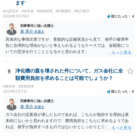
ます
#示談交渉
#加害者
#器物損壊
#刑事裁判
#執行猶予
2024年3月29日
役にたった
4
刑事事件に強い弁護士
泉 亮介
弁護士
具体的な事情次第ですが、客観的な証拠状況から見て、相手の被害申
告に合理的な理由がないと考えられるようなケースでは、金額面につ
いての交渉を行うこととなるかと思われます。
8
浄化槽の蓋を壊された件について、ガス会社に全
額費用負担を求めることは可能でしょうか？
#被害者
#器物損壊
2024年2月7日
役にたった
6
刑事事件に強い弁護士
泉 亮介
弁護士
ガス会社の従業員が壊したものであれば、こちらが負担する理由は基
本的にないかと思われますので、費用負担をこちらに求めるようであ
れば、相手が負担すべきものではないかとしっかりと主張されて良い
かと思われます。