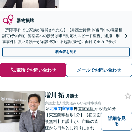
器物損壊
【刑事事件でご家族が逮捕されたら】【弁護士待機中/当日中の電話相
談可(予約制)】警察署への接見は即日対応のスピード重視、逮捕・刑
事事件に強い弁護士が示談成功・不起訴(減刑)に向けて全力でサポー
トします。【加害者側の相談専門】
料金表を見る
電話でお問い合わせ
メールでお問い合わせ
増川 拓
弁護士
弁護士法人北海道みらい法律事務所
北海道
室蘭市
東室蘭駅
から徒歩1分
|
【東室蘭駅徒歩1分】【初回面
詳細を見
談無料】弁護士が、市民の皆
る
様から日常的に頼りにされる