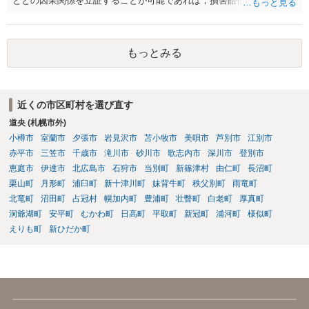
ととの因果関係を立証することが可能であれば，損害賠償請求（慰謝
料ではない）が可能ですが，やはり不法行為に基づく損害賠償請求な
ので，３年で時効となります。 更に詳しいアドバイスをご希望であれ
ば，直接，弁護士にご相談いただければと存じます。 これで回答を終
もっとみる
了させていただきます。
近くの市区町村を選び直す
道央 (札幌市外)
小樽市
室蘭市
夕張市
岩見沢市
苫小牧市
美唄市
芦別市
江別市
赤平市
三笠市
千歳市
滝川市
砂川市
歌志内市
深川市
登別市
恵庭市
伊達市
北広島市
石狩市
当別町
新篠津村
由仁町
長沼町
栗山町
月形町
浦臼町
新十津川町
妹背牛町
秩父別町
雨竜町
北竜町
沼田町
占冠村
幌加内町
豊浦町
壮瞥町
白老町
厚真町
洞爺湖町
安平町
むかわ町
日高町
平取町
新冠町
浦河町
様似町
えりも町
新ひだか町