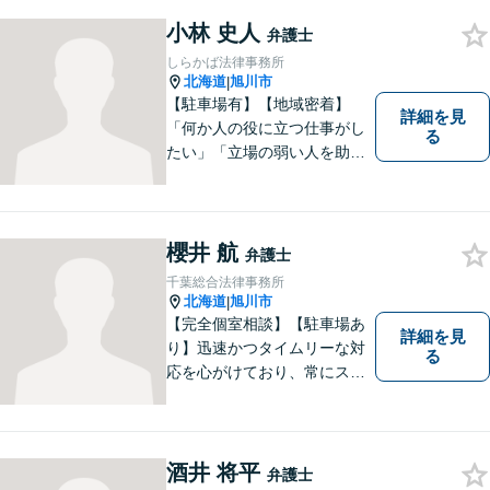
みでも気軽にご相談いただけ
る「信頼できる弁護士」を目
小林 史人
弁護士
指しています。【夜間や休日
しらかば法律事務所
相談も対応可能】【旭川市の
北海道
旭川市
|
総合法律事務所】
【駐車場有】【地域密着】
詳細を見
「何か人の役に立つ仕事がし
る
たい」「立場の弱い人を助け
たい」という思いがあり、弁
護士を志しました。北海道な
らではの基準や慣習を理解し
た、法的サービスの提供を行
櫻井 航
弁護士
います。お気軽にご相談くだ
千葉総合法律事務所
さい。
北海道
旭川市
|
【完全個室相談】【駐車場あ
詳細を見
り】迅速かつタイムリーな対
る
応を心がけており、常にスム
ーズなコミュニケーションを
実現しています。 「弁護士に
依頼するほどではないかも」
と感じる方も、まずはお気軽
酒井 将平
弁護士