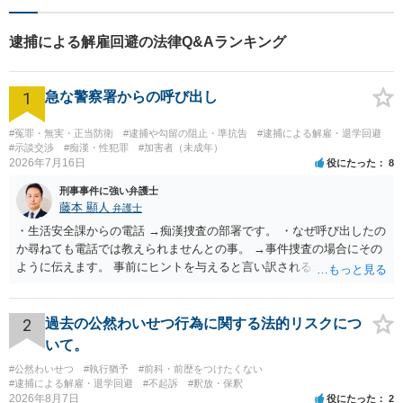
らの一歩を一緒に見つけてい
きます。【駐車場あり】【地
逮捕による解雇回避の法律Q&Aランキング
域密着型】
1
急な警察署からの呼び出し
#冤罪・無実・正当防衛
#逮捕や勾留の阻止・準抗告
#逮捕による解雇・退学回避
#示談交渉
#痴漢・性犯罪
#加害者（未成年）
2026年7月16日
役にたった
8
刑事事件に強い弁護士
藤本 顯人
弁護士
・生活安全課からの電話 →痴漢捜査の部署です。 ・なぜ呼び出したの
か尋ねても電話では教えられませんとの事。 →事件捜査の場合にその
ように伝えます。 事前にヒントを与えると言い訳されるからです。 ・
満員電車の中でかなり女性と密着してしまった可能性があるとの心当
たり →やはり痴漢として疑われているのでは。 そもそも痴漢をやって
ないのであれば、何も疑われる筋合いは無いわけですし狼狽える必要
2
過去の公然わいせつ行為に関する法的リスクにつ
はないですね。
いて。
#公然わいせつ
#執行猶予
#前科・前歴をつけたくない
#逮捕による解雇・退学回避
#不起訴
#釈放・保釈
2026年8月7日
役にたった
2