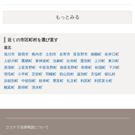
と知らなかったという弁解を厚くした書面を作成してもらい 警察に相
談しておく などが考えられます。
もっとみる
近くの市区町村を選び直す
道北
旭川市
留萌市
稚内市
士別市
名寄市
富良野市
南幌町
奈井江町
上砂川町
鷹栖町
東神楽町
当麻町
比布町
愛別町
上川町
東川町
美瑛町
上富良野町
中富良野町
南富良野町
和寒町
剣淵町
下川町
増毛町
小平町
苫前町
羽幌町
初山別村
遠別町
天塩町
猿払村
浜頓別町
中頓別町
枝幸町
豊富町
礼文町
利尻町
利尻富士町
幌延町
新得町
清水町
ココナラ法律相談について