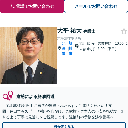
電話でお問い合わせ
メールでお問い合わせ
大平 祐大
弁護士
大平法律事務所
北
旭
旭川駅
か
営業時間：10:00~1
海
川
|
8:00（平日）
ら徒歩6分
道
市
逮捕による解雇回避
【旭川駅徒歩6分】ご家族が逮捕されたらすぐご連絡ください！夜
間・休日でもスピード対応を心がけ、ご家族・ご本人の不安を払拭で
きるよう丁寧に見通しをご説明します。逮捕前の示談交渉や警察への
出頭などのご相談もおまかせください。
料金表を見る