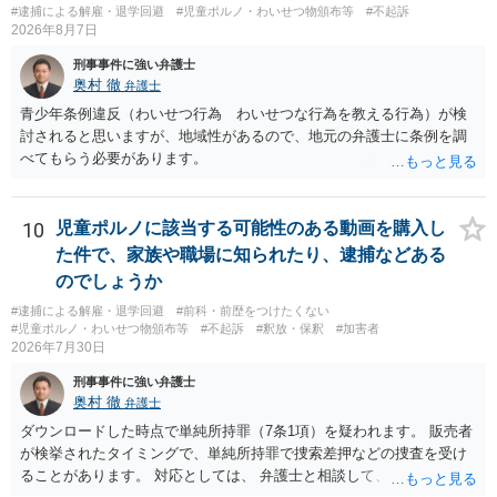
#逮捕による解雇・退学回避
#児童ポルノ・わいせつ物頒布等
#不起訴
2026年8月7日
刑事事件に強い弁護士
奥村 徹
弁護士
青少年条例違反（わいせつ行為 わいせつな行為を教える行為）が検
討されると思いますが、地域性があるので、地元の弁護士に条例を調
べてもらう必要があります。
10
児童ポルノに該当する可能性のある動画を購入し
た件で、家族や職場に知られたり、逮捕などある
のでしょうか
#逮捕による解雇・退学回避
#前科・前歴をつけたくない
#児童ポルノ・わいせつ物頒布等
#不起訴
#釈放・保釈
#加害者
2026年7月30日
刑事事件に強い弁護士
奥村 徹
弁護士
ダウンロードした時点で単純所持罪（7条1項）を疑われます。 販売者
が検挙されたタイミングで、単純所持罪で捜索差押などの捜査を受け
ることがあります。 対応としては、 弁護士と相談して、 児童ポルノ