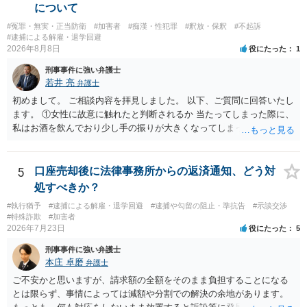
について
#冤罪・無実・正当防衛
#加害者
#痴漢・性犯罪
#釈放・保釈
#不起訴
#逮捕による解雇・退学回避
2026年8月8日
役にたった
1
刑事事件に強い弁護士
若井 亮
弁護士
初めまして。 ご相談内容を拝見しました。 以下、ご質問に回答いたし
ます。 ①女性に故意に触れたと判断されるか 当たってしまった際に、
私はお酒を飲んでおり少し手の振りが大きくなってしまっていたこと
も事実です。それが仮に、私が気がついていない防犯カメラに写って
いた場合、故意だと判定されやすいのでしょうか？ お伺いする限り、
故意があると判断されることは無いかと思います。 ②逮捕、呼び出し
5
口座売却後に法律事務所からの返済通知、どう対
の可能性 この行為により、痴漢やその他の犯罪を犯したとして、逮
処すべきか？
捕、呼び出しされる可能性はどれほどでしょうか？ 誤って当たってし
#執行猶予
#逮捕による解雇・退学回避
#逮捕や勾留の阻止・準抗告
#示談交渉
まっただけであり、さらにその場で女性等のアクションが無かったこ
#特殊詐欺
#加害者
とからすると、この後に呼び出される可能性は極めて低いと思いま
2026年7月23日
役にたった
5
す。 ③逮捕呼び出しまでの期間 大体どれほどの期間逮捕呼び出しの可
刑事事件に強い弁護士
能性があると考えれば良いのでしょうか？ 逮捕や呼び出しの可能性は
本庄 卓磨
弁護士
極めて低いと思います。 連絡が来ることはないでしょう。
ご不安かと思いますが、請求額の全額をそのまま負担することになる
とは限らず、事情によっては減額や分割での解決の余地があります。