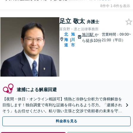
8件中 1-8件を表示
足立 敬太
弁護士
富良野・凛と法律事務所
北
旭
旭川駅
か
営業時間：09:00~
海
川
|
21:00（平日）
ら徒歩10分
道
市
逮捕による解雇回避
【夜間・休日・オンライン相談可】情熱と冷静な分析力で身柄解放を
目指します！独自調査で有利な証拠を得られるよう尽力。「逮捕され
そう」もお任せください。粘り強い主張と交渉で依頼者の未来を守り
ます。
料金表を見る