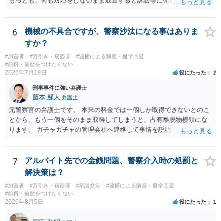
もっとも、何も対応をしないまま放置すると訴訟等に発展してしまう
可能性がありますので、お早めに弁護士にご相談されることをおすす
めします。
6
機械の不具合ですが、警察沙汰になる事はありま
すか？
#加害者
#万引き・窃盗罪
#逮捕による解雇・退学回避
#前科・前歴をつけたくない
2026年7月18日
役にたった
2
刑事事件に強い弁護士
藤本 顯人
弁護士
元警察官の弁護士です。 本来の料金では一個しか取得できないとのこ
とから、もう一個をそのまま取得してしまうと、占有離脱物横領にな
ります。 ガチャガチャの管理会社へ連絡して事情を説明して一個返還
するか、一回分の追加料金を支払って取得するのが良いと思います。
あるいは管理会社がお金は不要かつ返還不要との申し出があれば取得
しても問題ありません。
7
アルバイト先での金銭問題、警察介入時の処罰と
解決策は？
#加害者
#万引き・窃盗罪
#示談交渉
#逮捕による解雇・退学回避
#前科・前歴をつけたくない
2026年8月5日
役にたった
1