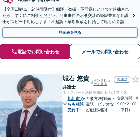
【全国13拠点／24時間受付】痴漢・盗撮・不同意わいせつで逮捕され
たら、すぐにご相談ください。刑事事件の示談交渉の経験豊富な弁護
士がスピード対応します！不起訴・早期釈放を目指して粘りの弁護活
動を行います。
料金表を見る
電話でお問い合わせ
メールでお問い合わせ
城石 悠貴
宮城県
インタビュ
ーを見る
弁護士
ネクスパート法律事務所 仙台オフィス
営業時間：0
旭川市
か
面談方法(対面・
らも相談
電話・ビデオな
9:00~21:00
受付中
ど)は応相談
（平日）