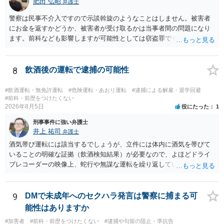
肥田 弘昭
弁護士
警察は民事不介入ですので示談斡旋のようなことはしません。被害者
にお金を返すかどうか、被害者が受け取るかは当事者間の問題になり
ます。前科なども影響しますが可能性としては窃盗罪ですので、逮捕
勾留や略式起訴などの可能性もあります。ご参考にしてください。
8
飲酒後の運転で逮捕の可能性
#飲酒運転・無免許運転
#危険運転・あおり運転
#逮捕による解雇・退学回避
#前科・前歴をつけたくない
2026年8月5日
役にたった
1
刑事事件に強い弁護士
井上 祐司
弁護士
酒気帯び運転には該当するでしょうが、立件には体内に酒気を帯びて
いることの明確な証拠（飲酒検知結果）が必要なので、よほどドライ
ブレコーダーの映像上、蛇行や無謀な運転を繰り返している等の映像
記録がない限り、逮捕等のリスクはそれほどないものと思われます。
9
DMで未成年へのセクハラ発言は警察に捕まる可
能性はありますか
#加害者
#前科・前歴をつけたくない
#逮捕や勾留の阻止・準抗告