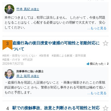
竹本 真紀
弁護士
本件につきましては，犯罪に該当しません。 したがって，今後も問題
となることはなく，心配する必要はないとの理解で大丈夫です。 安心
してください。
3
盗撮行為の後日捜査や逮捕の可能性と初動対応に
ついて
#前科・前歴をつけたくない
#加害者
#逮捕による解雇・退学回避
#盗撮・のぞき
#不起訴
2026年7月27日
役にたった
2
刑事事件に強い弁護士
井上 祐司
弁護士
・盗撮行為を現認した証拠がないこと ・画像が撮影されたことの客観
的証拠がないこと から、警察が対応し事件される可能性は極めて低い
ものと予想します。
4
駅での接触事故、故意と判断される可能性と対応