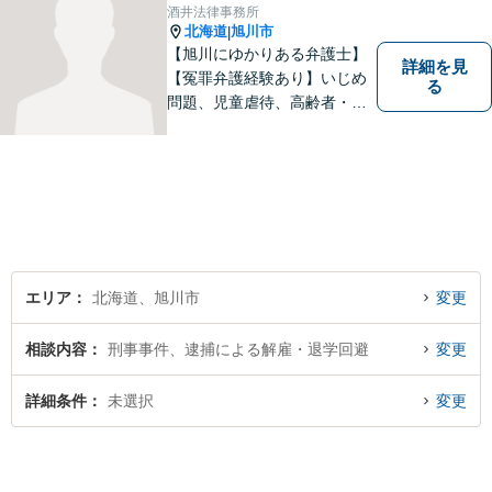
にご連絡いただければと思い
酒井法律事務所
ます。
北海道
旭川市
|
【旭川にゆかりある弁護士】
詳細を見
【冤罪弁護経験あり】いじめ
る
問題、児童虐待、高齢者・障
害者の権利擁護など、近年増
加する社会問題に積極的に取
り組んでいます。時間外・土
日祝もメール受付中です。お
困りごとがあれば、お気軽に
ご相談ください。【バリアフ
リー】
エリア
北海道、旭川市
変更
相談内容
刑事事件、逮捕による解雇・退学回避
変更
詳細条件
未選択
変更