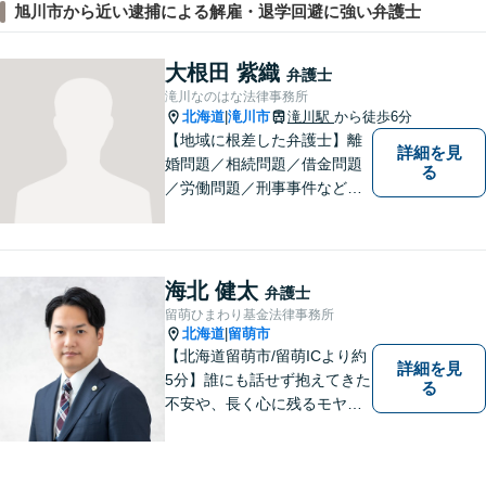
旭川市から近い逮捕による解雇・退学回避に強い弁護士
大根田 紫織
弁護士
滝川なのはな法律事務所
北海道
滝川市
滝川駅
から徒歩6分
|
【地域に根差した弁護士】離
詳細を見
婚問題／相続問題／借金問題
る
／労働問題／刑事事件など、
幅広い法律トラブルに対応。
お悩みの方はお気軽にご相談
下さい。【法テラス利用可】
【駐車場有】話しやすい雰囲
海北 健太
弁護士
気作りを大切にして、皆様の
留萌ひまわり基金法律事務所
お越しをお待ちしています。
北海道
留萌市
|
【北海道留萌市/留萌ICより約
詳細を見
5分】誰にも話せず抱えてきた
る
不安や、長く心に残るモヤモ
ヤ──どうぞ安心してお聞かせ
ください。あなたの想いに丁
寧に寄り添いながら、これか