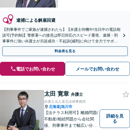
逮捕による解雇回避
【刑事事件でご家族が逮捕されたら】【弁護士待機中/当日中の電話相
談可(予約制)】警察署への接見は即日対応のスピード重視、逮捕・刑
事事件に強い弁護士が示談成功・不起訴(減刑)に向けて全力でサポー
トします。【加害者側の相談専門】
料金表を見る
電話でお問い合わせ
メールでお問い合わせ
太田 寛章
弁護士
弁護士法人道北法律事務所
北海道
旭川市
|
【法テラス利用可】離婚問題/
詳細を見
不動産/相続問題から会社関
る
係、刑事事件まで幅広い分野