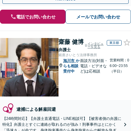
電話でお問い合わせ
メールでお問い合わせ
齋藤 健博
東京都
インタビュ
ーを見る
弁護士
銀座さいとう法律事務所
営業時間：0
旭川市
か
面談方法(対面・
らも相談
電話・ビデオな
6:00~23:55
受付中
ど)は応相談
（平日）
逮捕による解雇回避
【24時間対応】【弁護士直通電話・LINE相談可】【被害者側の弁護に
特化】弁護士とすぐに連絡が取れるのが強み！刑事事件はとにかく
「迅速さ」が命です。身体拘束事件なら身体拘束からの解放を急ぎま