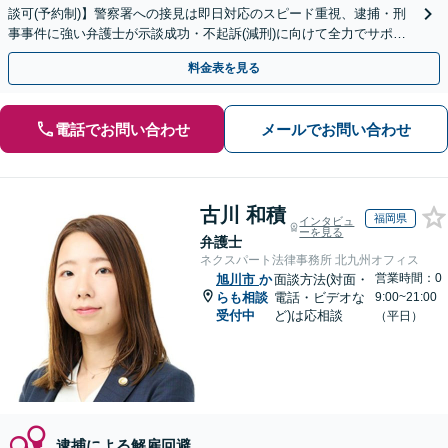
談可(予約制)】警察署への接見は即日対応のスピード重視、逮捕・刑
事事件に強い弁護士が示談成功・不起訴(減刑)に向けて全力でサポー
トします。【加害者側の相談専門】
料金表を見る
電話でお問い合わせ
メールでお問い合わせ
古川 和積
福岡県
インタビュ
ーを見る
弁護士
ネクスパート法律事務所 北九州オフィス
営業時間：0
旭川市
か
面談方法(対面・
らも相談
電話・ビデオな
9:00~21:00
受付中
ど)は応相談
（平日）
逮捕による解雇回避