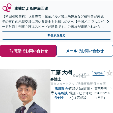
逮捕による解雇回避
【初回相談無料】児童売春・児童ポルノ禁止法違反など被害者が未成
年の事件の示談交渉に強い弁護士をお探しの方へ【全国どこでもスピ
ード対応】刑事弁護はスピードが勝負です。ご家族が逮捕されたら一
刻も早くご相談ください【24時間365日相談受付】
料金表を見る
電話でお問い合わせ
メールでお問い合わせ
工藤 大樹
宮城県
インタビュ
ーを見る
弁護士
東京スタートアップ法律事務所 仙台支店
営業時間：0
旭川市
か
面談方法(対面・
らも相談
電話・ビデオな
6:30~22:00
受付中
ど)は応相談
（平日）