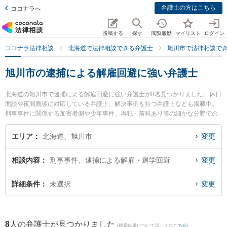
弁護士の方はこちら
ココナラへ
投稿する
探す
閲覧履歴
マイリスト
ログイン
ココナラ法律相談
北海道で法律相談できる弁護士
旭川市で法律相談で
旭川市の逮捕による解雇回避に強い弁護士
北海道の旭川市で逮捕による解雇回避に強い弁護士が8名見つかりました。休日
面談や夜間面談に対応している弁護士、解決事例を持つ弁護士なども掲載中。
刑事事件に関係する加害者側や少年事件、再犯・前科あり等の細かな分野での
絞り込み検索もでき便利です。特に富良野・凛と法律事務所の足立 敬太弁護士
や大平法律事務所の大平 祐大弁護士、弁護士法人道北法律事務所の太田 寛章弁
エリア
北海道、旭川市
変更
護士のプロフィール情報や弁護士費用、強みなどが注目されています。『旭川
市で土日や夜間に発生した逮捕による解雇回避のトラブルを今すぐに弁護士に
相談内容
刑事事件、逮捕による解雇・退学回避
変更
相談したい』『逮捕による解雇回避のトラブル解決の実績豊富な近くの弁護士
を検索したい』『初回相談無料で逮捕による解雇回避を法律相談できる旭川市
内の弁護士に相談予約したい』などでお困りの相談者さんにおすすめです。
詳細条件
未選択
変更
8
人の弁護士が見つかりました
(検索結果について詳しくは
こちら
)