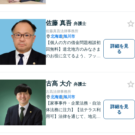
に対応いたします。法律問題
の悩みを抱える方々にとっ
て、身近な相談相手となるこ
とを目指しております。お困
佐藤 真吾
弁護士
りの際は、お気軽にご相談く
佐藤真吾法律事務所
ださい。
北海道
旭川市
|
【個人の方の借金問題相談初
詳細を見
回無料】道北地方のみなさま
る
のお役に立てるよう、フット
ワークの軽い弁護士としてが
んばってまいります。
古髙 大介
弁護士
古高法律事務所
北海道
旭川市
|
【家事事件・企業法務・自治
詳細を見
体法務に注力】【法テラス利
る
用可】法律を通じて、地元の
皆さまを全力でサポートいた
します！どんなに小さなお悩