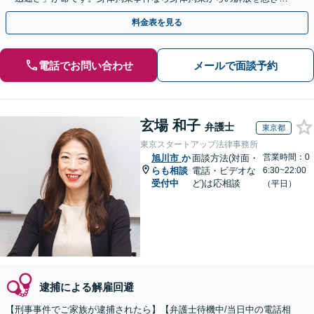
す。示談交渉はお任せください。
料金表を見る
電話でお問い合わせ
メールで面談予約
玄場 和子
弁護士
東京都
東京スタートアップ法律事務所
営業時間：0
旭川市
か
面談方法(対面・
らも相談
電話・ビデオな
6:30~22:00
受付中
ど)は応相談
（平日）
逮捕による解雇回避
【刑事事件でご家族が逮捕されたら】【弁護士待機中/当日中の電話相