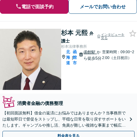
電話で面談予約
メールでお問い合わせ
杉本 元熙
弁
インタビューを
見る
護士
杉本法律事務所
北
函
函館駅
か
営業時間：09:00~2
海
館
|
2:00（土日祝日）
ら徒歩5分
道
市
消費者金融の債務整理
【初回面談無料】借金の返済にお悩みではありませんか？当事務所で
は最短即日で督促をストップし、平穏な日常を取り戻すサポートをい
たします。ギャンブルや推し活、免責が難しい複雑な事案まで幅広く
対応可能です。法テラスのご利用も承っております。
料金表を見る