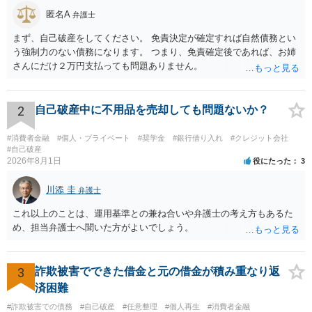
匿名A
弁護士
まず、自己破産をしてください。 免責決定が確定すれば自然債務とい
う強制力のない債務になります。 つまり、免責確定後であれば、お姉
さんにだけ２万円支払っても問題ありません。
2
自己破産中に不用品を売却しても問題ないか？
#消費者金融
#個人・プライベート
#奨学金
#銀行借り入れ
#クレジット会社
#自己破産
2026年8月1日
役にたった
3
川添 圭
弁護士
これ以上のことは、運用基準との兼ね合いや弁護士の考え方もあるた
め、担当弁護士へ聞いた方がよいでしょう。
3
詐欺被害でできた借金と元の借金が積み重なり返
済困難
#詐欺被害での債務
#自己破産
#任意整理
#個人再生
#消費者金融