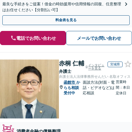
最良な手続きをご提案！借金の時効援用や信用情報の回復、任意整理
はお任せください【分割払い可】
料金表を見る
電話でお問い合わせ
メールでお問い合わせ
赤桐 仁輔
宮城県
インタビュ
ーを見る
弁護士
弁護士法人法律事務所せんだい 名取オフィス
営業時
函館市
か
面談方法(対面・電
らも相談
話・ビデオなど)は
間：本日
受付中
応相談
定休日
消費者金融の債務整理