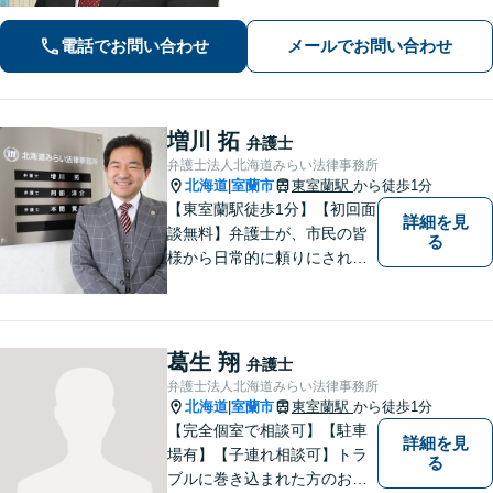
す。被害者支援にも注力【離婚問題】
ご家族の安全と安心を守りつつ、将来
電話でお問い合わせ
メールでお問い合わせ
を見据えた解決をご提案【完全個室で
相談可】
増川 拓
弁護士
弁護士法人北海道みらい法律事務所
北海道
室蘭市
東室蘭駅
から徒歩1分
|
【東室蘭駅徒歩1分】【初回面
詳細を見
談無料】弁護士が、市民の皆
る
様から日常的に頼りにされる
存在になる社会を目指して、
日々精進してまいります。皆
様のトラブルを解決し、明る
い未来へと導きます。お気軽
葛生 翔
弁護士
にご相談ください。【駐車場
弁護士法人北海道みらい法律事務所
あり】
北海道
室蘭市
東室蘭駅
から徒歩1分
|
【完全個室で相談可】【駐車
詳細を見
場有】【子連れ相談可】トラ
る
ブルに巻き込まれた方のお力