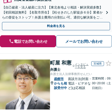
【自己破産・法人破産に注力】【東北各地より相談・解決実績多数】
【初回相談無料】【名取市所在】【杜せきのした駅徒歩６分】業者か
らの督促をストップ！弁護士費用の分割払い可。適切な解決策をご提
案します【土曜相談可】【駐車場完備】【完全個室】
料金表を見る
電話でお問い合わせ
メールでお問い合わせ
町屋 和憲
宮城県
インタビュ
ーを見る
弁護士
弁護士法人法律事務所せんだい
営業時間：09:
函館市
面談方法(対面・
からも相
電話・ビデオな
00~20:00（土
談受付中
ど)は応相談
日祝日）