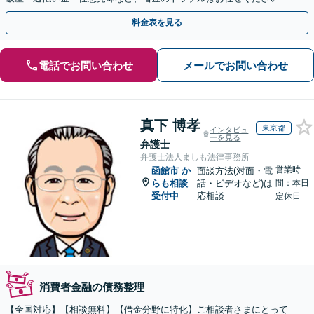
【初回相談無料】【全国対応可能】
料金表を見る
電話でお問い合わせ
メールでお問い合わせ
真下 博孝
東京都
インタビュ
ーを見る
弁護士
弁護士法人ましも法律事務所
営業時
函館市
か
面談方法(対面・電
らも相談
話・ビデオなど)は
間：本日
受付中
応相談
定休日
消費者金融の債務整理
【全国対応】【相談無料】【借金分野に特化】ご相談者さまにとって