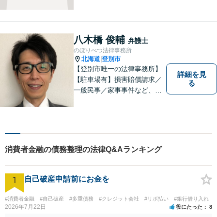
になれるよう日々邁進してお
ります。地域の皆様のより明
るい「みらい」の実現の一助
になれればと思っております
八木橋 俊輔
弁護士
ので、どうぞお気軽にご相談
のぼりべつ法律事務所
ください。
北海道
登別市
|
【登別市唯一の法律事務所】
詳細を見
【駐車場有】損害賠償請求／
る
一般民事／家事事件など、幅
広いお困りごとに対応可能！
地域の方々の悩みトラブルを
解決し、明るく活気のある地
域づくりに貢献いたします。
小さなお困りごとでも、お早
消費者金融の債務整理の法律Q&Aランキング
めにご相談ください！
1
自己破産申請前にお金を
#消費者金融
#自己破産
#多重債務
#クレジット会社
#リボ払い
#銀行借り入れ
2026年7月22日
役にたった
8