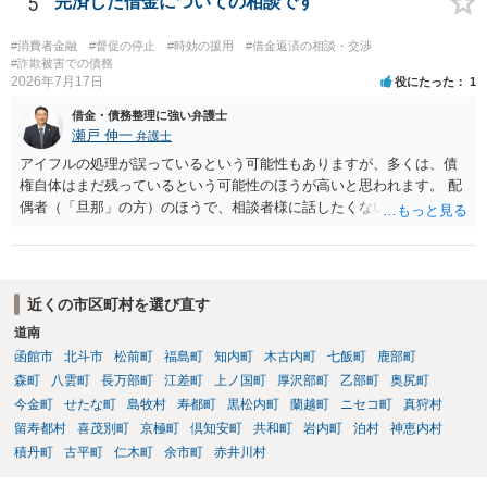
5
完済した借金についての相談です
の旨の通知があつた場合において、正当な理由がないのに、債務者等
に対し、電話をかけ、電報を送達し、若しくはファクシミリ装置を用
#消費者金融
#督促の停止
#時効の援用
#借金返済の相談・交渉
いて送信し、又は訪問する方法により、当該債務を弁済することを要
#詐欺被害での債務
2026年7月17日
役にたった
1
求し、これに対し債務者等から直接要求しないよう求められたにもか
かわらず、更にこれらの方法で当該債務を弁済することを要求するこ
借金・債務整理に強い弁護士
と。）に違反しています。監督官庁に行政処分を求める、裁判所に仮
瀬戸 伸一
弁護士
処分申請、不退去罪が成立すれば警察に通報などの対応が考えられま
アイフルの処理が誤っているという可能性もありますが、多くは、債
す。ご参考にしてください。
権自体はまだ残っているという可能性のほうが高いと思われます。 配
偶者（「旦那」の方）のほうで、相談者様に話したくない事情等もあ
るのではないかと推察いたします。 長期間経過していれば、消滅時効
援用という方法も取れる可能性があるため、御主人に法律事務所に相
談にいくように説得されてはどうでしょうか。相談者様が一緒だと話
せない事情もあるかもしれないのでおひとりで行ってもらうほうがい
近くの市区町村を選び直す
いかもしれません。 配偶者の債務がある状態で配偶者が亡くなると債
道南
務を相談者様が相続するという状態になる（相続放棄などの亡くなっ
函館市
北斗市
松前町
福島町
知内町
木古内町
七飯町
鹿部町
てからの方法もありますが）ため、相談者様にも関係することだとし
て相談にいくようにお話してみてはどうでしょうか。
森町
八雲町
長万部町
江差町
上ノ国町
厚沢部町
乙部町
奥尻町
今金町
せたな町
島牧村
寿都町
黒松内町
蘭越町
ニセコ町
真狩村
留寿都村
喜茂別町
京極町
倶知安町
共和町
岩内町
泊村
神恵内村
積丹町
古平町
仁木町
余市町
赤井川村