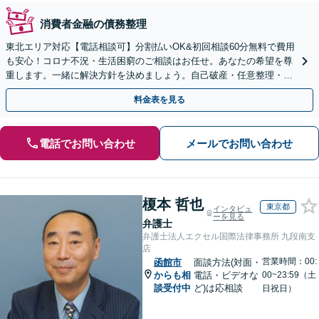
消費者金融の債務整理
東北エリア対応【電話相談可】分割払いOK&初回相談60分無料で費用
も安心！コロナ不況・生活困窮のご相談はお任せ。あなたの希望を尊
重します。一緒に解決方針を決めましょう。自己破産・任意整理・個
人再生・時効の援用など実績多数【完全個室】
料金表を見る
電話でお問い合わせ
メールでお問い合わせ
榎本 哲也
東京都
インタビュ
ーを見る
弁護士
弁護士法人エクセル国際法律事務所 九段南支
店
営業時間：00:
函館市
面談方法(対面・
からも相
電話・ビデオな
00~23:59（土
談受付中
ど)は応相談
日祝日）