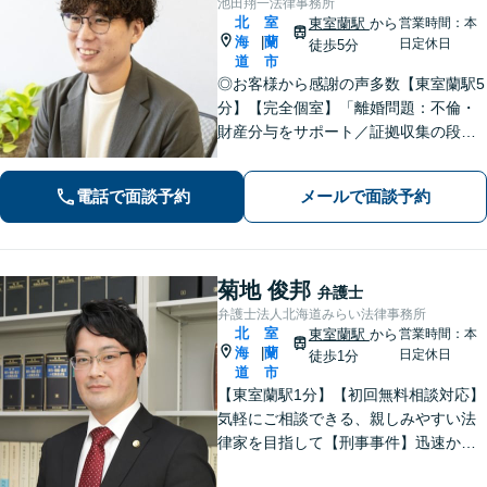
池田翔一法律事務所
北
室
東室蘭駅
から
営業時間：本
海
蘭
|
日定休日
徒歩5分
道
市
◎お客様から感謝の声多数【東室蘭駅5
分】【完全個室】「離婚問題：不倫・
財産分与をサポート／証拠収集の段階
から将来の調停や裁判を見据えた戦略
的なアプローチ」「相続問題：幅広い
電話で面談予約
メールで面談予約
相続問題に対応できる豊富な経験」適
切な公正証書遺言を作成【行政書士資
格保有】
菊地 俊邦
弁護士
弁護士法人北海道みらい法律事務所
北
室
東室蘭駅
から
営業時間：本
海
蘭
|
日定休日
徒歩1分
道
市
【東室蘭駅1分】【初回無料相談対応】
気軽にご相談できる、親しみやすい法
律家を目指して【刑事事件】迅速かつ
的確な対応で、最善の解決を目指しま