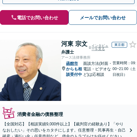
電話でお問い合わせ
メールでお問い合わせ
河東 宗文
東京都
インタビュ
ーを見る
弁護士
アース法律事務所
営業時間：09:
函館市
面談方法(対面・
からも相
電話・ビデオな
00~21:00（土
談受付中
ど)は応相談
日祝日）
消費者金融の債務整理
【全国対応】【相談実績9,000件以上】【裁判官の経験あり】「やり
なおしたい」その思いをカタチにします。任意整理・民事再生・自己
破産・過払い金・任意売却など、借金のトラブルはお任せください。