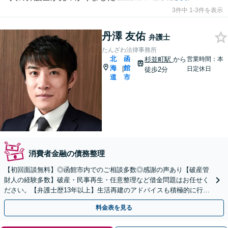
3件中 1-3件を表示
丹澤 友佑
弁護士
たんざわ法律事務所
北
函
杉並町駅
から
営業時間：本
海
館
|
日定休日
徒歩2分
道
市
消費者金融の債務整理
【初回面談無料】◎函館市内でのご相談多数◎感謝の声あり【破産管
財人の経験多数】破産・民事再生・任意整理など借金問題はお任せく
ださい。【弁護士歴13年以上】生活再建のアドバイスも積極的に行っ
ております。【夜間・休日対応可能】
料金表を見る