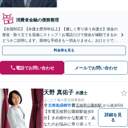
消費者金融の債務整理
【全国対応】【弁護士歴30年以上】【優しく寄り添う弁護士】借金の
督促・取り立てを迅速にストップ！お電話だけで借金が減額できるか
どうかご説明します。面倒な手続きも一切ありません。おひとりで悩
まず、お気軽にご相談ください。【電話相談可】
料金表を見る
電話でお問い合わせ
メールでお問い合わせ
天野 真佑子
弁護士
はこだて春の星法律事務所
北海道
函館市
五稜郭公園前駅
から徒歩5分
|
【市電五稜郭公園前駅徒歩5
詳細を見
分】きめ細やかな配慮で、あ
る
なたのお悩みに寄り添って対