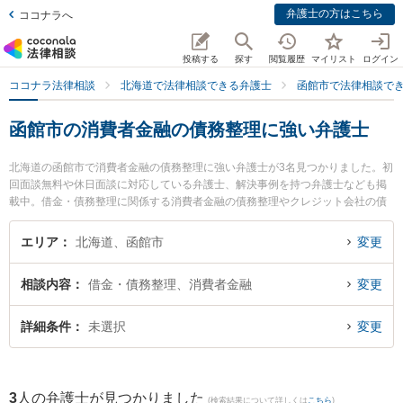
弁護士の方はこちら
ココナラへ
投稿する
探す
閲覧履歴
マイリスト
ログイン
ココナラ法律相談
北海道で法律相談できる弁護士
函館市で法律相談で
函館市の消費者金融の債務整理に強い弁護士
北海道の函館市で消費者金融の債務整理に強い弁護士が3名見つかりました。初
回面談無料や休日面談に対応している弁護士、解決事例を持つ弁護士なども掲
載中。借金・債務整理に関係する消費者金融の債務整理やクレジット会社の債
務整理、リボ払いの債務整理等の細かな分野での絞り込み検索もでき便利で
す。特にたんざわ法律事務所の丹澤 友佑弁護士や杉本法律事務所の杉本 元熙弁
エリア
北海道、函館市
変更
護士、はこだて春の星法律事務所の天野 真佑子弁護士のプロフィール情報や弁
護士費用、強みなどが注目されています。『函館市で土日や夜間に発生した消
相談内容
借金・債務整理、消費者金融
変更
費者金融の債務整理のトラブルを今すぐに弁護士に相談したい』『消費者金融
の債務整理のトラブル解決の実績豊富な近くの弁護士を検索したい』『初回相
談無料で消費者金融の債務整理を法律相談できる函館市内の弁護士に相談予約
詳細条件
未選択
変更
したい』などでお困りの相談者さんにおすすめです。
3
人の弁護士が見つかりました
(検索結果について詳しくは
こちら
)