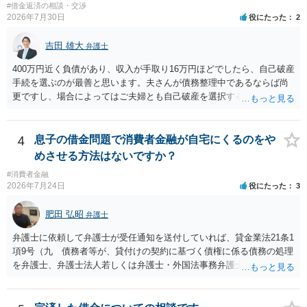
#借金返済の相談・交渉
2026年7月30日
役にたった
2
吉田 雄大
弁護士
400万円近く負債があり、収入が手取り16万円ほどでしたら、自己破産
手続を選ぶのが最善と思います。夫さんが債務整理中であるならば尚
更ですし、場合によってはご夫婦とも自己破産を選択する方法もある
と思います。
4
息子の借金問題で消費者金融が自宅にくるのをや
めさせる方法はないですか？
#消費者金融
2026年7月24日
役にたった
3
肥田 弘昭
弁護士
弁護士に依頼して弁護士が受任通知を送付していれば、貸金業法21条1
項9号（九 債務者等が、貸付けの契約に基づく債権に係る債務の処理
を弁護士、弁護士法人若しくは弁護士・外国法事務弁護士共同法人若
しくは司法書士若しくは司法書士法人（以下この号において「弁護士
等」という。）に委託し、又はその処理のため必要な裁判所における
民事事件に関する手続をとり、弁護士等又は裁判所から書面によりそ