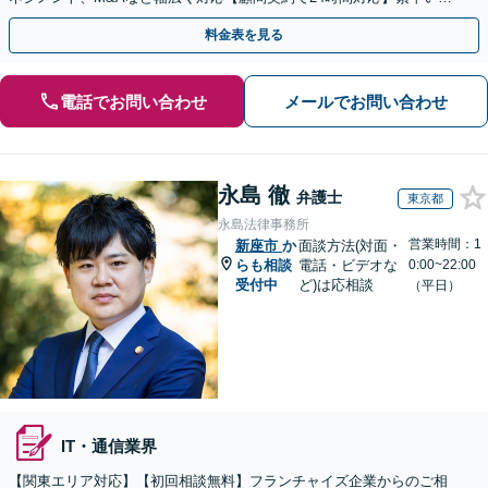
スポンス＆他士業連携【英語・韓国語対応】
料金表を見る
電話でお問い合わせ
メールでお問い合わせ
永島 徹
弁護士
東京都
永島法律事務所
営業時間：1
新座市
か
面談方法(対面・
らも相談
電話・ビデオな
0:00~22:00
受付中
ど)は応相談
（平日）
IT・通信業界
【関東エリア対応】【初回相談無料】フランチャイズ企業からのご相