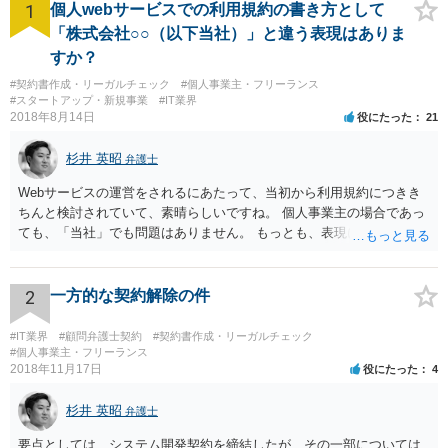
1
個人webサービスでの利用規約の書き方として
「株式会社○○（以下当社）」と違う表現はありま
すか？
#契約書作成・リーガルチェック
#個人事業主・フリーランス
#スタートアップ・新規事業
#IT業界
2018年8月14日
役にたった
21
杉井 英昭
弁護士
Webサービスの運営をされるにあたって、当初から利用規約につきき
ちんと検討されていて、素晴らしいですね。 個人事業主の場合であっ
ても、「当社」でも問題はありません。 もっとも、表現に違和感があ
るというのであれば、屋号を使うとよいでしょう。 例えば、田中一郎
さんが「ABCウェブサービス」の屋号で事業を運営する際には、「当
社」の代わりに「ABCウェブサービス」とか「ABCWS」を使う等で
2
一方的な契約解除の件
す。
#IT業界
#顧問弁護士契約
#契約書作成・リーガルチェック
#個人事業主・フリーランス
2018年11月17日
役にたった
4
杉井 英昭
弁護士
要点としては、システム開発契約を締結したが、その一部については