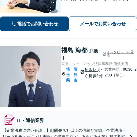
相談者さまのお話を丁寧にお聞きいた
します。初回ご相談時に適切な解決方
法の道筋をご案内し、無駄なやりとり
電話でお問い合わせ
メールでお問い合わせ
をしていただくことが無いように配慮
いたします。
福島 海都
弁護
インタビューを見
る
士
東京スタートアップ法律事務所 所沢支店
埼
所
所沢駅
か
営業時間：06:30~2
玉
沢
|
2:00（平日）
ら徒歩1分
県
市
IT・通信業界
【企業法務に強い弁護士】顧問先70社以上の信頼と実績、企業法務・
リーガルチェック・IT法務・企業再生など、あらゆる企業活動の相談