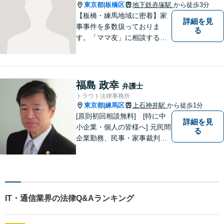
東京都
板橋区
地下鉄赤塚駅
から徒歩3分
|
【板橋・練馬地域に密着】家
詳細を見
事事件を多数扱っておりま
る
す。「ママ友」に相談するよ
うな感覚で、気楽にご相談下
さい。
福島 政幸
弁護士
トラウト法律事務所
東京都
練馬区
上石神井駅
から徒歩1分
|
[原則初回相談無料] [特に中
詳細を見
小企業・個人の皆様へ] 元民間
る
企業勤務、民事・家事裁判官
出身弁護士が全国どこにお住
まいの市民の皆さんでも気軽
に利用いただける法律事務所
として、オールラウンドに対
応します。
IT・通信業界の法律Q&Aランキング