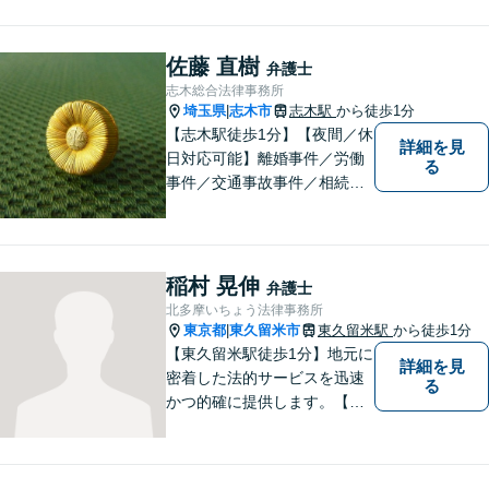
佐藤 直樹
弁護士
志木総合法律事務所
埼玉県
志木市
志木駅
から徒歩1分
|
【志木駅徒歩1分】【夜間／休
詳細を見
日対応可能】離婚事件／労働
る
事件／交通事故事件／相続事
件／土地建物明渡請求事件等
幅広く対応。クレプトマニア
弁護の顕著な実績。夜間の法
律相談・打ち合わせに力を入
稲村 晃伸
弁護士
れています。【万全のコロナ
北多摩いちょう法律事務所
対策】お気軽にご相談くださ
東京都
東久留米市
東久留米駅
から徒歩1分
|
い。
【東久留米駅徒歩1分】地元に
詳細を見
密着した法的サービスを迅速
る
かつ的確に提供します。【当
日／夜間／休日対応可能】法
律トラブルでお悩みの方は、
お気軽にご相談ください。ご