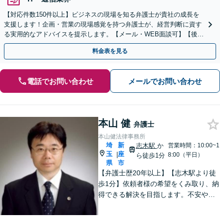
【対応件数150件以上】ビジネスの現場を知る弁護士が貴社の成長を
支援します！企画・営業の現場感覚を持つ弁護士が、経営判断に資す
る実用的なアドバイスを提示します。【メール・WEB面談可】【後払
い利用可】
料金表を見る
電話でお問い合わせ
メールでお問い合わせ
本山 健
弁護士
本山健法律事務所
埼
新
志木駅
か
営業時間：10:00~1
玉
座
|
8:00（平日）
ら徒歩1分
県
市
【弁護士歴20年以上】【志木駅より徒
歩1分】依頼者様の希望をくみ取り、納
得できる解決を目指します。不安や疑
問に寄り添いながら適切なご説明をい
たします。男女問題・債務整理・刑事