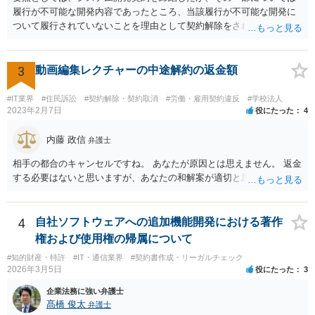
履行が不可能な開発内容であったところ、当該履行が不可能な開発に
ついて履行されていないことを理由として契約解除をされた。そこ
で、既に開発を完了したものについての請負代金を請求できるか、と
いうご質問であると理解しました。 まず、「物理的にできない開発で
一方的に契約不履行のように伝えられ」とのことですが、「物理的に
3
動画編集レクチャーの中途解約の返金額
できない」と真に言えるのかどうか、なぜ「物理的にできない開発」
を請け負うことになったのかが問題です。 もし、「物理的にできな
#IT業界
#住民訴訟
#契約解除・契約取消
#労働・雇用契約違反
#学校法人
い」という意味が、単に「契約に記載された納期では間に合わない」
2023年2月7日
役にたった
4
ということであれば、それは単純に履行遅滞を理由とする債務不履行
ですから、契約解除は有効です。 「物理的にできない」が、そもそも
内藤 政信
弁護士
そのような開発は理論的に不可能（例えば、タイムマシンを作るとい
相手の都合のキャンセルですね。 あなたが原因とは思えません。 返金
う契約等）であれば、契約自体が無効になる可能性があります。 いず
する必要はないと思いますが、あなたの和解案が適切と思います。
れの場合であっても、結局は、上記の「物理的にできない」部分を除
いた部分は開発完了しているということですから、その部分に相当す
る請負代金は請求できる可能性があります。 ただし、当該開発完了部
4
自社ソフトウェアへの追加機能開発における著作
分だけでどれくらいの価値があるのか、が問題になります。 一般論は
以上で、より個別的なお話は、詳しい契約内容や開発内容を知る必要
権および使用権の帰属について
がありますので、正式に弁護士に相談することも検討された方がよい
#知的財産・特許
#IT・通信業界
#契約書作成・リーガルチェック
と思います。
2026年3月5日
役にたった
3
企業法務に強い弁護士
髙橋 俊太
弁護士