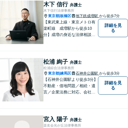
納得のいく解決を目指して、
木下 信行
弁護士
全力を尽くします。【法テラ
木下信行法律事務所
ス利用可能】
東京都
板橋区
地下鉄成増駅
から徒歩7分
|
【東武東上線・東京メトロ有
詳細を見
楽町線 成増駅から徒歩10
る
分】成増の身近な法律相談所
です。小さなお悩みでも構い
ません。お気軽にご相談くだ
さい。
松浦 絢子
弁護士
松浦綜合法律事務所
東京都
練馬区
石神井公園駅
から徒歩3分
|
【石神井公園駅より徒歩3分】
詳細を見
不動産・借地問題／相続・遺
る
言／企業法務に対応。会社員
経験もある女性弁護士による
丁寧な対応に定評があります
宮入 陽子
弁護士
楽友会光が丘法律事務所