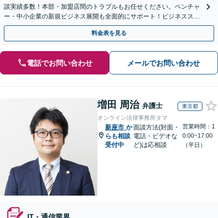
談実績多数！本部・加盟店間のトラブルもお任せください。ベンチャ
ー・中小企業の新規ビジネス展開も全面的にサポート！ビジネススキ
ームの構築支援も！【夜間・休日相談可能】【完全個室】
料金表を見る
電話でお問い合わせ
メールでお問い合わせ
増田 周治
弁護士
東京都
オンライン法律事務所タマ
営業時間：1
新座市
か
面談方法(対面・
らも相談
電話・ビデオな
0:00~17:00
受付中
ど)は応相談
（平日）
IT・通信業界