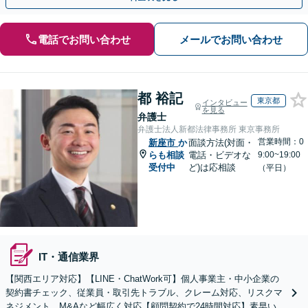
電話でお問い合わせ
メールでお問い合わせ
都 裕記
東京都
インタビュー
を見る
弁護士
弁護士法人新都法律事務所 東京事務所
営業時間：0
新座市
か
面談方法(対面・
らも相談
電話・ビデオな
9:00~19:00
受付中
ど)は応相談
（平日）
IT・通信業界
【関西エリア対応】【LINE・ChatWork可】個人事業主・中小企業の
契約書チェック、従業員・取引先トラブル、クレーム対応、リスクマ
ネジメント、M&Aなど幅広く対応【顧問契約で24時間対応】素早いレ