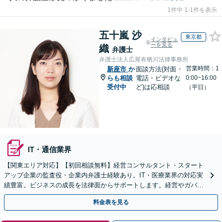
1件中 1-1件を表示
五十嵐 沙
東京都
インタビュ
ーを見る
織
弁護士
弁護士法人広尾有栖川法律事務所
営業時間：1
新座市
か
面談方法(対面・
らも相談
電話・ビデオな
0:00~16:00
受付中
ど)は応相談
（平日）
IT・通信業界
【関東エリア対応】【初回相談無料】経営コンサルタント・スタート
アップ企業の監査役・企業内弁護士経験あり。IT・医療業界の対応実
績豊富。ビジネスの成長を法律面からサポートします。経営やガバナ
ンスに関するご相談もお任せください。
料金表を見る