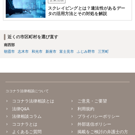
企業法務
報酬の発生の有無等） •生徒のミス等により発生した損害の責任の所在
（プログラミングスクールが責任を負う範囲、生徒が責任を負うこと
スクレイピングとは？違法性があるデー
があるのか否か等） •開発案件に関わった生徒がユーザー企業の秘密を
タの活用方法とその対処を解説
漏洩しないような対策を講じる なお、インターネットを通じたプログ
ラミング教育の提供が、特定商取引法上の「特定継続的役務」のう
ち、「電子計算機又はワードプロセッサーの操作に関する知識又 は技
近くの市区町村を選び直す
術の教授」(いわゆるパソコン教室)に該当するか否かについて、消費者
庁及び経済産業省の検討の結果、「パソコンの操作に関する知識や技
南西部
術の教授と一体不可分とならない限り、『特定継続的役務』に該当し
朝霞市
志木市
和光市
新座市
富士見市
ふじみ野市
三芳町
ない」ことが明らかにされています。 【参考】インターネットを通じ
たプログラミング教育の提供が明確化されます~産業競争力強化法の
「グレーゾーン解消制度」の活用~（経済産業省サイト） https://www.
meti.go.jp/policy/jigyou_saisei/kyousouryoku_kyouka/shinjigyo-kaitaku
seidosuishin/press/141225_press.pdf
ココナラ法律相談について
ココナラ法律相談とは
ご意見・ご要望
法律Q&A
利用規約
法律相談コラム
プライバシーポリシー
ココナラとは
外部送信ポリシー
よくあるご質問
掲載をご検討の弁護士の方