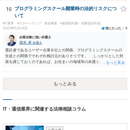
す。
10
プログラミングスクール開業時の法的リスクにつ
いて
#IT業界
#スタートアップ・新規事業
#雇用契約書・就業規則作成
2023年5月14日
役にたった
3
企業法務に強い弁護士
清水 卓
弁護士
委託者であるユーザー企業Ｂ社との関係、プログラミングスクールの
生徒との関係でそれぞれ検討点がありそうです。 しっかりとした対
策を講じておくのであれば、お住まいの地域等の弁護士に直接相談の
上、スクールの開業前から契約書等の準備を進めていくことをご検討
下さい。 (委託であるユーザー企業Ｂ社との関係) 例えば、 •プログラ
ミングスクールの生徒が開発案件に関わることを事前に把握•承諾して
もっとみる
いるか •準委任契約で要求される受託者の善管注意義務を果たせるか •
開発に関わった生徒がユーザー企業Ｂ社との間でプログラミングスク
ールＡ社が負っている秘密保持義務に違反しないようにする対策を講
じる (プログラミングスクールの生徒との関係) 例えば、 •プログラミ
ングスクールと生徒との間の契約関係•内容の整備（プログラミング講
IT・通信業界に関連する法律相談コラム
座の受講のみならず、開発案件の手伝いる等の対外的な関係も生ずる
ため) •ユーザー企業Ｂ社の開発案件を手伝った期間•時間が労務の提供
や受託業務の遂行として扱われれないか（これらの対価としての給与•