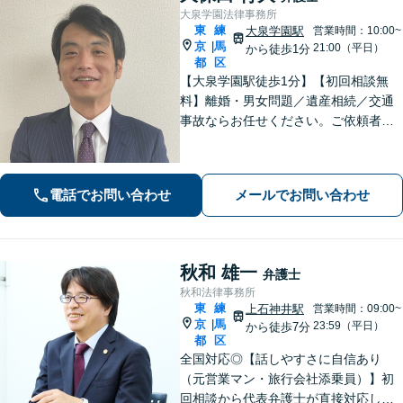
大泉学園法律事務所
東
練
大泉学園駅
営業時間：10:00~
京
馬
|
21:00（平日）
から徒歩1分
都
区
【大泉学園駅徒歩1分】【初回相談無
料】離婚・男女問題／遺産相続／交通
事故ならお任せください。ご依頼者様
の気持ちに寄り添い、納得できる解決
を目指します。法テラスの利用OK！出
張対応も可能です。【土日・夜間相談
電話でお問い合わせ
メールでお問い合わせ
◎】
秋和 雄一
弁護士
秋和法律事務所
東
練
上石神井駅
営業時間：09:00~
京
馬
|
23:59（平日）
から徒歩7分
都
区
全国対応◎【話しやすさに自信あり
（元営業マン・旅行会社添乗員）】初
回相談から代表弁護士が直接対応し、