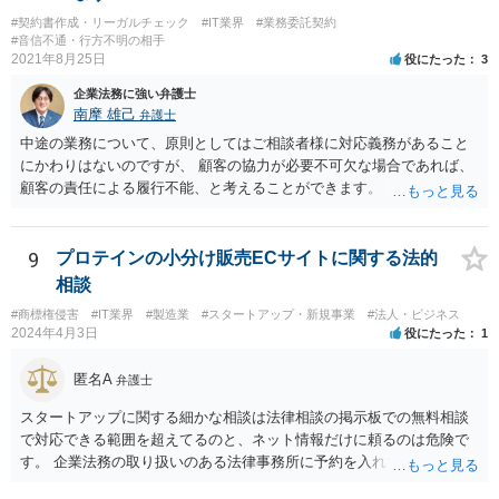
われますので、一度、商標権に詳しい弁護士や弁理士に直接相談の
#契約書作成・リーガルチェック
#IT業界
#業務委託契約
上、今後の方針の検討をなさってみるとよろしいかと思います。
#音信不通・行方不明の相手
2021年8月25日
役にたった
3
企業法務に強い弁護士
南摩 雄己
弁護士
中途の業務について、原則としてはご相談者様に対応義務があること
にかわりはないのですが、 顧客の協力が必要不可欠な場合であれば、
顧客の責任による履行不能、と考えることができます。 トラブルにな
った時のことを考え、履行不能に至る経緯については日付付きのメモ
などで 簡単にでもまとめておくこと、顧客とのやり取りのログを証拠
として保存しておくこともお勧めいたします。
9
プロテインの小分け販売ECサイトに関する法的
相談
#商標権侵害
#IT業界
#製造業
#スタートアップ・新規事業
#法人・ビジネス
2024年4月3日
役にたった
1
匿名A
弁護士
スタートアップに関する細かな相談は法律相談の掲示板での無料相談
で対応できる範囲を超えてるのと、ネット情報だけに頼るのは危険で
す。 企業法務の取り扱いのある法律事務所に予約を入れて、リーガル
リスクチェックの法務サービスのご依頼をされることをお勧め致しま