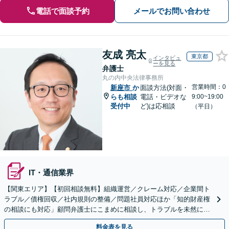
電話で面談予約
メールでお問い合わせ
友成 亮太
東京都
インタビュ
ーを見る
弁護士
丸の内中央法律事務所
営業時間：0
新座市
か
面談方法(対面・
らも相談
電話・ビデオな
9:00~19:00
受付中
ど)は応相談
（平日）
IT・通信業界
【関東エリア】【初回相談無料】組織運営／クレーム対応／企業間ト
ラブル／債権回収／社内規則の整備／問題社員対応ほか「知的財産権
の相談にも対応」顧問弁護士にこまめに相談し、トラブルを未然に防
ぎましょう【休日・夜間相談可】【有楽町駅1分】
料金表を見る