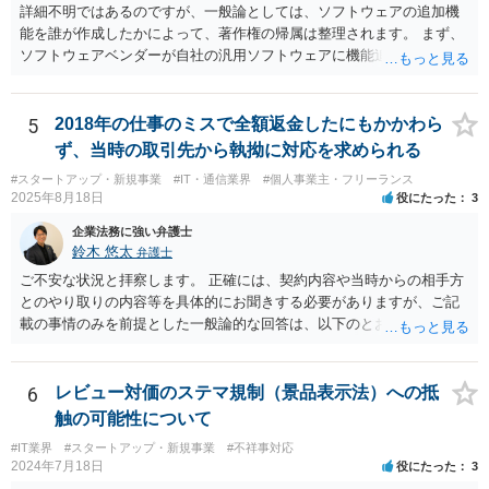
詳細不明ではあるのですが、一般論としては、ソフトウェアの追加機
能を誰が作成したかによって、著作権の帰属は整理されます。 まず、
ソフトウェアベンダーが自社の汎用ソフトウェアに機能追加を行った
場合、そのプログラムを実際に作成したのがベンダーであれば、特段
の合意がない限り、追加部分を含めたプログラムの著作権は原則とし
てベンダーに帰属します。利用者が費用を負担している場合でも、そ
5
2018年の仕事のミスで全額返金したにもかかわら
れだけで著作権が利用者に移転するわけではありません。 一方、利用
ず、当時の取引先から執拗に対応を求められる
者側に認められるのは通常、その追加機能を含むソフトウェアを契約
#スタートアップ・新規事業
#IT・通信業界
#個人事業主・フリーランス
の範囲内で利用する権利（使用許諾）にとどまることが多く、その具
2025年8月18日
役にたった
3
体的な範囲は契約内容によって決まります。たとえば、当該利用者の
みが使用できるのか、ベンダーが他の顧客にも同様の機能を提供でき
企業法務に強い弁護士
るのか、といった点は契約によって調整されるのが一般的です。 ま
鈴木 悠太
弁護士
た、契約で特別の定めを設けることにより、追加機能の著作権を利用
ご不安な状況と拝察します。 正確には、契約内容や当時からの相手方
者に帰属させる、あるいはベンダーに帰属させつつ利用者に独占的な
とのやり取りの内容等を具体的にお聞きする必要がありますが、ご記
使用権を認めるといった整理をすることも可能です。 したがって、費
載の事情のみを前提とした一般論的な回答は、以下のとおりです。 ①
用負担のみをもって著作権の帰属が決まるものではなく、著作物を創
相手方が主張し得た損害賠償請求権は、すでに消滅時効（2020年改正
作した主体と、当事者間の契約内容によって決まると考えられます。
前の商事消滅時効、不法行為消滅時効）にかかっている可能性が高い
です。 ②相手方の報告要求については、法的には従う義務はないでし
6
レビュー対価のステマ規制（景品表示法）への抵
ょう。 ③すでに対応は完了しており、もし相手方から今後具体的な法
触の可能性について
的請求ないし措置がなされれば改めて検討するという方針でもよいよ
#IT業界
#スタートアップ・新規事業
#不祥事対応
うに思われます。
2024年7月18日
役にたった
3