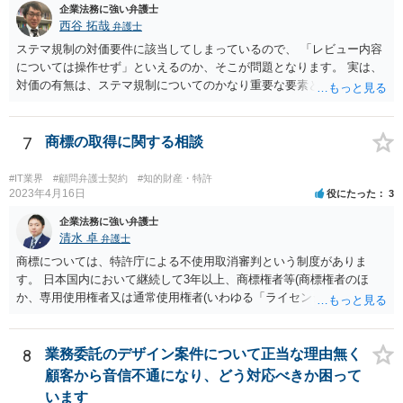
企業法務に強い弁護士
西谷 拓哉
弁護士
ステマ規制の対価要件に該当してしまっているので、 「レビュー内容
については操作せず」といえるのか、そこが問題となります。 実は、
対価の有無は、ステマ規制についてのかなり重要な要素となります。
近時ステマ規制で初の行政処分を受けたケースは、高評価を付けるこ
とを条件に割り引くサービスを提供していたケースですが、 明示的に
高評価と指示していなくても、全件報酬を支払うことを約してレビュ
7
商標の取得に関する相談
ーをさせるということになれば、結局はそれはレビュー内容について
事業者が関与していると評価され「事業者による表示（広告）」と判
#IT業界
#顧問弁護士契約
#知的財産・特許
断される余地は残るといえるでしょう。 あくまで、自身の嗜好に基づ
2023年4月16日
役にたった
3
く、自主的なレビューでなければステマ規制にひっかかる可能性があ
企業法務に強い弁護士
るのです。 ※消費者庁のステマ規制の運用ガイドラインであるhttps://
清水 卓
弁護士
www.caa.go.jp/policies/policy/representation/fair_labeling/guideline/ass
商標については、特許庁による不使用取消審判という制度がありま
ets/representation_cms216_230328_03.pdf の５頁（イ）、２（１）参
す。 日本国内において継続して3年以上、商標権者等(商標権者のほ
照
か、専用使用権者又は通常使用権者(いわゆる「ライセンシー」)が、指
定商品・指定役務について登録商標の使用をしていない場合、誰で
も、その指定商品・指定役務に関する商標登録を取り消すことについ
て、審判を請求することができます(商標法第50条第1項)。 また、登録
8
業務委託のデザイン案件について正当な理由無く
商標を有する企業から対象となる商標権を譲り受ける方法もあり得ま
顧客から音信不通になり、どう対応べきか困って
す。 いずれにしても、詳しい事情に基づく判断を要するご事案かと思
います