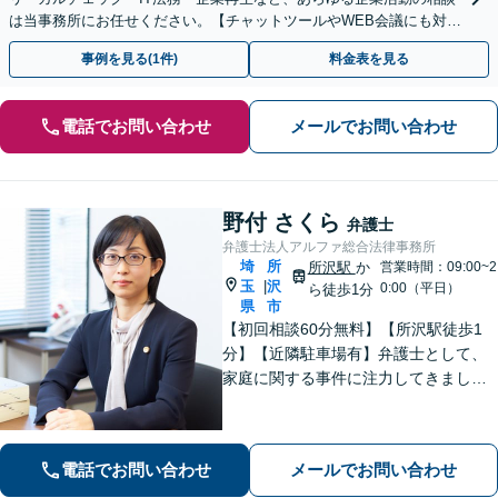
は当事務所にお任せください。【チャットツールやWEB会議にも対
応】
事例を見る(1件)
料金表を見る
電話でお問い合わせ
メールでお問い合わせ
野付 さくら
弁護士
弁護士法人アルファ総合法律事務所
埼
所
所沢駅
か
営業時間：09:00~2
玉
沢
|
0:00（平日）
ら徒歩1分
県
市
【初回相談60分無料】【所沢駅徒歩1
分】【近隣駐車場有】弁護士として、
家庭に関する事件に注力してきまし
た。依頼者さまに寄り添い、全力でサ
ポートいたします。【完全個室でプラ
イバシー配慮】【当日・夜間（18時ま
電話でお問い合わせ
メールでお問い合わせ
で）の相談可】