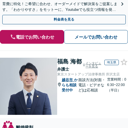
育費に特化！ご希望に合わせ、オーダーメイドで解決策をご提案しま
す。「わかりやすさ」をモットーに、Youtubeでも役立つ情報を発信
中【初回相談無料】【土日対応可】
料金表を見る
電話でお問い合わせ
メールでお問い合わせ
福島 海都
埼玉県
インタビュ
ーを見る
弁護士
東京スタートアップ法律事務所 所沢支店
営業時間：0
越谷市
か
面談方法(対面・
らも相談
電話・ビデオな
6:30~22:00
受付中
ど)は応相談
（平日）
離婚裁判