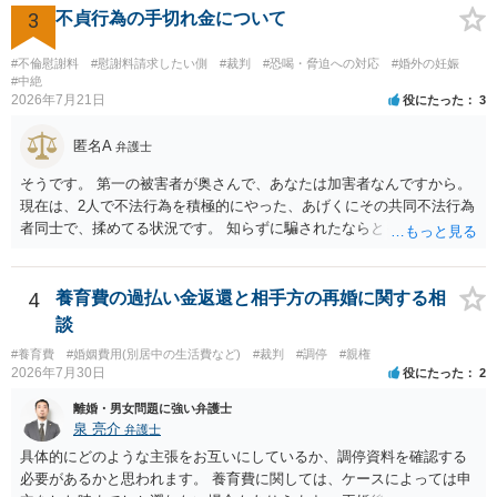
か。 ⇒判決となり敗訴してしまった場合は、強制執行により不動産等
明確にいえないような案件において開示がなされる可能性も低いので
3
不貞行為の手切れ金について
の財産を差し押さえられ、そこから債権回収が図られることになりま
はないかと推察します。
すが、 和解であれば柔軟な解決が可能ですので、その場合は分割払
#不倫慰謝料
#慰謝料請求したい側
#裁判
#恐喝・脅迫への対応
#婚外の妊娠
いにより支払うことも十分可能です。 ⑤ このような事情であれば、私
#中絶
は120万円のみ和解交渉を続けるべきでしょうか。 ⇒ご相談者様の認
2026年7月21日
役にたった
3
識を前提にすれば、１００万円も含めて返済する必要はないと考えら
れるため、 120万円のみについて交渉を続けることがベターかと存じ
匿名A
弁護士
ます。
そうです。 第一の被害者が奥さんで、あなたは加害者なんですから。
現在は、2人で不法行為を積極的にやった、あげくにその共同不法行為
者同士で、揉めてる状況です。 知らずに騙されたならともか
く・・・。 それでも経緯を考えれば多少は、その男よりは同情できる
というだけですから。
4
養育費の過払い金返還と相手方の再婚に関する相
談
#養育費
#婚姻費用(別居中の生活費など)
#裁判
#調停
#親権
2026年7月30日
役にたった
2
離婚・男女問題に強い弁護士
泉 亮介
弁護士
具体的にどのような主張をお互いにしているか、調停資料を確認する
必要があるかと思われます。 養育費に関しては、ケースによっては申