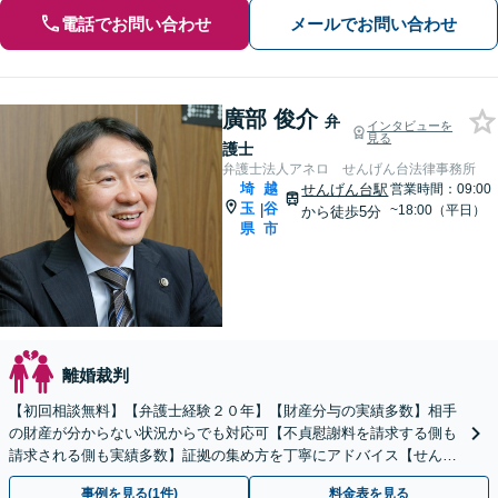
電話でお問い合わせ
メールでお問い合わせ
廣部 俊介
弁
インタビューを
見る
護士
弁護士法人アネロ せんげん台法律事務所
埼
越
せんげん台駅
営業時間：09:00
玉
谷
|
~18:00（平日）
から徒歩5分
県
市
離婚裁判
【初回相談無料】【弁護士経験２０年】【財産分与の実績多数】相手
の財産が分からない状況からでも対応可【不貞慰謝料を請求する側も
請求される側も実績多数】証拠の集め方を丁寧にアドバイス【せんげ
ん台駅徒歩5分】
事例を見る(1件)
料金表を見る