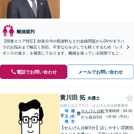
離婚裁判
【関東エリア対応】財産分与や慰謝料などの金銭問題からDVやモラハ
ラのお悩みまで幅広く対応。不安な心を少しでも軽くするため「レス
ポンスの速さ」を徹底しております。離婚を迷っている段階でもご相
談ください。【初回無料・WEB面談可】
電話でお問い合わせ
メールでお問い合わせ
黄川田 拓
弁護士
弁護士法人アネロ せんげん台法律事務所
埼
越
せんげん台駅
営業時間：09:30
玉
谷
|
~18:30（平日）
から徒歩5分
県
市
【せんげん台駅5分】話しやすい雰囲気