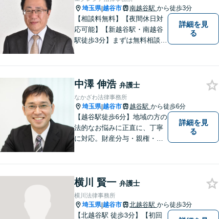
埼玉県
越谷市
南越谷駅
から徒歩3分
|
【相談料無料】【夜間休日対
詳細を見
応可能】【新越谷駅・南越谷
る
駅徒歩3分】まずは無料相談
（離婚を除く）でじっくりと
お話をうかがいます。
中澤 伸浩
弁護士
なかざわ法律事務所
埼玉県
越谷市
越谷駅
から徒歩6分
|
【越谷駅徒歩6分】地域の方の
詳細を見
法的なお悩みに正直に、丁寧
る
に対応。財産分与・親権・養
育費・不倫/不貞の慰謝料・個
人/会社/事業の借金・交通事故
の慰謝料/損賠賠償請求など身
横川 賢一
近なお困りごとはお気軽にご
弁護士
相談ください。
横川法律事務所
埼玉県
越谷市
北越谷駅
から徒歩3分
|
【北越谷駅 徒歩3分】【初回