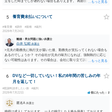
立をした時までしか遡れない場合もありえます。 再婚後の相手方の行
動がどのようなものであったのかも重要であるため、相手が再婚後の
養育費に関するやりとり等があればそちらについても確認する必要が
あるでしょう。 公開相談の場での回答よりも個別に弁護士にご相談さ
5
養育費未払いについて
れることをお勧めいたします。
#養育費
#調停
#親権
#裁判
2026年7月24日
離婚・男女問題に強い弁護士
白井 弘昭
弁護士
>元夫の勤務先に執行文が届いた後、勤務先が支払ってくれない場合も
あるのでしょうか？ その会社が元夫の味方になれば、強制執行に応じ
ない可能性はあります。その場合は、会社に取り立て訴訟を行うこと
で、会社から取り立てることができます。 その他、預金を探して差し
押さえ、元夫名義の車の差し押さえ競売などを検討します。 ＞何もで
きなかった場合は、公正証書の原本は戻ってくるのでしょうか？ 取れ
6
DVなど一切していない！私の8年間の苦しみの年
ても取れなくても、執行裁判所に原本の還付請求を行えば還付されま
月を返して！
す。 ＞他の弁護士さんに再度依頼できるのでしょうか？ できます。た
#慰謝料請求したい側
#裁判
だ、取れなかった場合に取り立て訴訟等を起こしてもらえば、他の弁
2026年7月22日
役にたった
2
護士に頼む必要は無いでしょう。 以上、ご参考まで。
匿名A
弁護士
娘様は成人しております。 一人の独立した人格を保有しております。