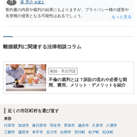
泉 亮介
弁護士
誓約書の内容や裁判の結果にもよりますが、プライバシー権の侵害や
名誉権の侵害となる可能性はあるでしょう。
離婚裁判に関連する法律相談コラム
離婚・男女問題
不倫の裁判とは？訴訟の流れや必要な期
間、費用、メリット・デメリットを紹介
近くの市区町村を選び直す
東部
行田市
加須市
春日部市
羽生市
草加市
越谷市
久喜市
八潮市
三郷市
蓮田市
幸手市
吉川市
白岡市
宮代町
杉戸町
松伏町