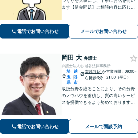
づくりを大事にし、丁寧にお話を伺い
ます【借金問題】ご相談内容に応じて
チームで対応。あらゆる借金問題に幅
広く対応可能【労働問題】労働局での
勤務経験を活かし、相談者さま目線に
電話でお問い合わせ
メールでお問い合わせ
立った的確なアドバイスを【初回相談
無料】
岡田 大
弁護士
弁護士法人心 越谷法律事務所
埼
越
南越谷駅
か
営業時間：09:00~
玉
谷
|
21:00（平日）
ら徒歩3分
県
市
取扱分野を絞ることにより、その分野
のノウハウを蓄積し、質の高いサービ
スを提供できるよう努めております。
全力でサポートさせていただきますの
で、お困りの際はご相談ください。
電話でお問い合わせ
メールで面談予約