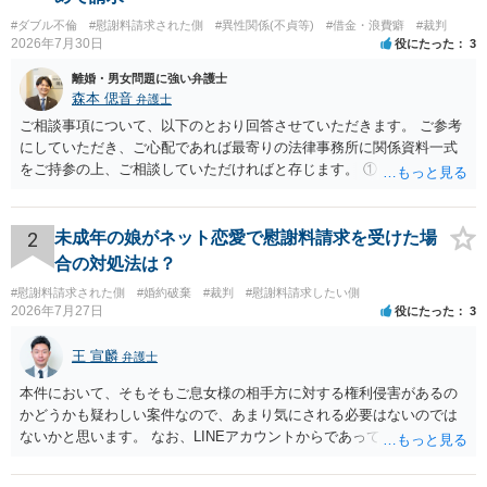
#ダブル不倫
#慰謝料請求された側
#異性関係(不貞等)
#借金・浪費癖
#裁判
2026年7月30日
役にたった
3
離婚・男女問題に強い弁護士
森本 偲音
弁護士
ご相談事項について、以下のとおり回答させていただきます。 ご参考
にしていただき、ご心配であれば最寄りの法律事務所に関係資料一式
をご持参の上、ご相談していただければと存じます。 ① このLINEの
流れを見る限り、100万円は貸付金ではなく、手切れ金・和解金と評価
される可能性はあるのか ⇒LINEを含む１００万円の貸付に至るまでの
やり取り等の経緯、誓約書の内容等を踏まえて、関係を清算するため
2
未成年の娘がネット恋愛で慰謝料請求を受けた場
の 金銭であったと評価される可能性はあると考えます。 ② 「今後一
合の対処法は？
切関与しないなら100万円振り込む」というLINEや誓約書は、裁判上
#慰謝料請求された側
#婚約破棄
#裁判
#慰謝料請求したい側
どの程度証拠価値があるのか ⇒前後のやり取りや誓約書の具体的内容
2026年7月27日
役にたった
3
を見ない限り、具体的な判断はできませんが、一定の証拠価値はある
と考えます。 ③ 借用書があっても、後から100万円を貸付扱いに変更
王 宣麟
弁護士
することは認められるのか。 ⇒おそらく１００万円は不当利得（受け
取る正当な権利がないのに利益を取得した）として返還請求されてい
本件において、そもそもご息女様の相手方に対する権利侵害があるの
るものかと推察しますので、 貸金返還ではないかと存じます。 ④ 私
かどうかも疑わしい案件なので、あまり気にされる必要はないのでは
は現在、収入も不安定で貯金もなくリボ払い借金が既に約100万あり。
ないかと思います。 なお、LINEアカウントからであっても、そこに紐
今年に再婚したが主人はお金に厳しい為、一括で220万円を支払う事は
づけられた電話番号の開示→携帯電話会社から氏名・住所が開示され
困難 仮に裁判で敗訴した場合でも、分割払いになる可能性はあります
るパターンはありえるものの、本件のような精神的損害が発生したと