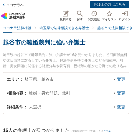
弁護士の方はこちら
ココナラへ
投稿する
探す
閲覧履歴
マイリスト
ログイン
ココナラ法律相談
埼玉県で法律相談できる弁護士
越谷市で法律相談で
越谷市の離婚裁判に強い弁護士
埼玉県の越谷市で離婚裁判に強い弁護士が16名見つかりました。初回面談無料
や休日面談に対応している弁護士、解決事例を持つ弁護士なども掲載中。離
婚・男女問題に関係する財産分与や養育費、親権等の細かな分野での絞り込み
検索もでき便利です。特にベリーベスト法律事務所 越谷オフィスの藤井 伸一郎
弁護士や弁護士法人アネロ せんげん台法律事務所の廣部 俊介弁護士、中原征
エリア
埼玉県、越谷市
変更
吾法律事務所の中原 征吾弁護士のプロフィール情報や弁護士費用、強みなどが
注目されています。『越谷市で土日や夜間に発生した離婚裁判のトラブルを今
相談内容
離婚・男女問題、裁判
変更
すぐに弁護士に相談したい』『離婚裁判のトラブル解決の実績豊富な近くの弁
護士を検索したい』『初回相談無料で離婚裁判を法律相談できる越谷市内の弁
護士に相談予約したい』などでお困りの相談者さんにおすすめです。
詳細条件
未選択
変更
16
人の弁護士が見つかりました
(検索結果について詳しくは
こちら
)