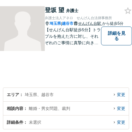
しくださった方々のお悩みを
登坂 望
適切かつ速やかに解決いたし
弁護士
ます。 お気軽にご相談くださ
弁護士法人アネロ せんげん台法律事務所
い。
埼玉県
越谷市
せんげん台駅
から徒歩5分
|
【せんげん台駅徒歩5分】トラ
詳細を見
ブルを抱えた方に対し、それ
る
ぞれのご事情に真摯に向き合
い、一つ一つの事件に対して
誠実に対応してまいります。
離婚、相続、交通事故、借
金、 労働、企業法務など、多
岐に渡る分野に精通していま
す。お困りごとはお気軽にご
連絡ください。
エリア
埼玉県、越谷市
変更
相談内容
離婚・男女問題、裁判
変更
詳細条件
未選択
変更