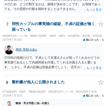
そのため、どう行動するかは、娘様が決めることです。 お母様であっ
ても、その思想や行動を制約することはできません。
7
同性カップルの事実婚の破綻、不貞の証拠が無く
困っている
#慰謝料請求したい側
#離婚の慰謝料
#調停
#裁判
#内縁関係・事実婚
#同性婚
2026年7月19日
役にたった
1
岡田 晃朝
弁護士
①SNSの投稿だけで、不貞として弁護士さんが扱ってくれるかどうか
事実婚であるとして内縁関係を評価してくれる弁護士入ると覆いま
す。 しかし、不貞の証拠は別途必要でしょう。 ②不貞が認められない
のであれば、こちらが別れを承諾してはいるが、一方的な事実婚の解
消にあたるかどうか そこは協議の余地はあるかもしれませんが、離婚
の場合も相互に帰責性が無ければ（立証できなければ）、慰謝料など
8
誓約書が他人に公開されました
は無いので、意味があるかでしょうね。
#不倫慰謝料
#裁判
#離婚の慰謝料
#慰謝料請求したい側
#異性関係(不貞等)
2026年7月16日
役にたった
1
離婚・男女問題に強い弁護士