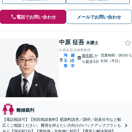
電話でお問い合わせ
メールでお問い合わせ
中原 征吾
弁護士
中原征吾法律事務所
埼
越
蒲生駅
か
営業時間：09:00~1
玉
谷
|
8:00（平日）
ら徒歩1分
県
市
離婚裁判
【電話相談可】【初回相談無料】慰謝料請求／調停／財産分与など幅
広くご相談ください。費用を抑えたい方向けのバックアッププランも
あり【蒲生駅1分】【男性側・女性側に対応】【豊富な解決実績】