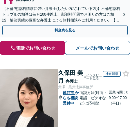
【不倫/慰謝料請求に強い弁護士(したい方/されている方)】不倫慰謝料
トラブルの相談は毎月100件以上、慰謝料問題でお困りの方はご相
談・解決実績の豊富な弁護士による無料相談をご利用ください。【不
倫相談は初回0円】【全国対応】
料金表を見る
電話でお問い合わせ
メールでお問い合わせ
久保田 美
神奈川県
インタビュ
ーを見る
月
弁護士
井澤・黒井法律事務所
営業時間：0
越谷市
か
面談方法(対面・
らも相談
電話・ビデオな
9:00~17:00
受付中
ど)は応相談
（平日）