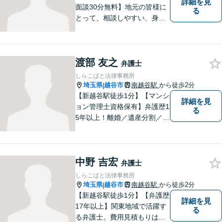
詳細を見
面談30分無料】地元の皆様に
る
とって、相談しやすい、身近
な法律事務所を目指しており
ます。法律問題でお悩みの
方、弁護士にこんなこと相談
渡部 友之
してよいのかと迷っている
弁護士
方、ぜひ一度ご相談くださ
しらこばと法律事務所
い。
埼玉県
越谷市
南越谷駅
から徒歩2分
|
【新越谷駅徒歩1分】【マンシ
詳細を見
ョン管理士資格保有】弁護歴1
る
5年以上！離婚／遺産分割／刑
事事件で多数の実績あり！一
人でも多くの方に感謝してい
ただけるよう、誠心誠意取り
中野 吉宏
組みます。お困りごとはお気
弁護士
軽にご相談ください！【法テ
しらこばと法律事務所
ラス歓迎】
埼玉県
越谷市
南越谷駅
から徒歩2分
|
【新越谷駅徒歩1分】【弁護歴
詳細を見
17年以上】関東地域で活躍す
る
る弁護士。費用見積もりは無