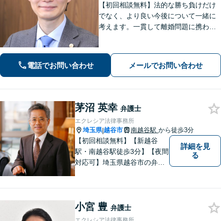
【初回相談無料】法的な勝ち負けだけ
でなく、より良い今後について一緒に
考えます。一貫して離婚問題に携わり
経験は豊富です。借金や交通事故でも
多くの実績。悩み事は一人で抱え込ま
ずご相談ください【完全個室】【せん
電話でお問い合わせ
メールでお問い合わせ
げん台駅より徒歩5分】
茅沼 英幸
弁護士
エクレシア法律事務所
埼玉県
越谷市
南越谷駅
から徒歩3分
|
【初回相談無料】【新越谷
詳細を見
駅・南越谷駅徒歩3分】【夜間
る
対応可】埼玉県越谷市の弁護
士です。
小宮 豊
弁護士
エクレシア法律事務所