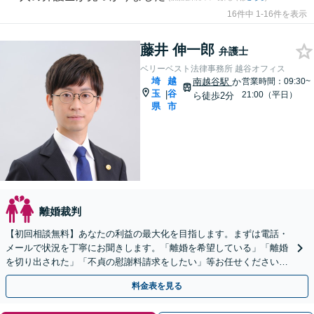
16件中 1-16件を表示
藤井 伸一郎
弁護士
ベリーベスト法律事務所 越谷オフィス
埼
越
南越谷駅
か
営業時間：09:30~
玉
谷
|
21:00（平日）
ら徒歩2分
県
市
離婚裁判
【初回相談無料】あなたの利益の最大化を目指します。まずは電話・
メールで状況を丁寧にお聞きします。「離婚を希望している」「離婚
を切り出された」「不貞の慰謝料請求をしたい」等お任せください。
【リーズナブルな料金設定】
料金表を見る