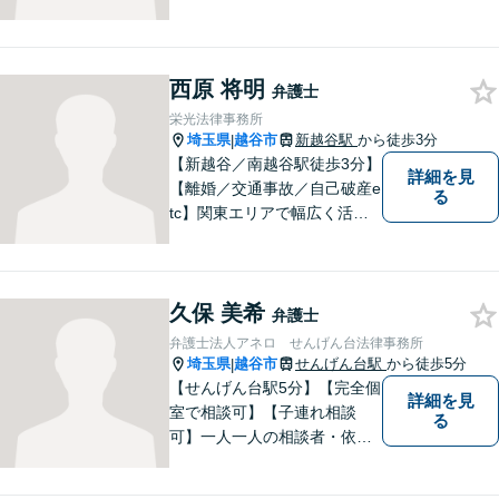
料です！交通事故／離婚問題
／遺産相続など、お困りごと
はなんでもご相談ください！
西原 将明
最短で納得の解決へと導ける
弁護士
よう尽力いたします。【駐車
栄光法律事務所
場近く】
埼玉県
越谷市
新越谷駅
から徒歩3分
|
【新越谷／南越谷駅徒歩3分】
詳細を見
【離婚／交通事故／自己破産e
る
tc】関東エリアで幅広く活躍
する弁護士。依頼者様に寄り
添い、納得のいく解決を目指
します。完全個室／バリアフ
久保 美希
リーで安心して相談いただけ
弁護士
ます。お気軽にご相談くださ
弁護士法人アネロ せんげん台法律事務所
い。
埼玉県
越谷市
せんげん台駅
から徒歩5分
|
【せんげん台駅5分】【完全個
詳細を見
室で相談可】【子連れ相談
る
可】一人一人の相談者・依頼
者に真摯に向き合うことを大
切にしています。相談にお越