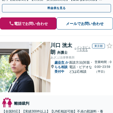
【休日・夜間面談可能】
料金表を見る
電話でお問い合わせ
メールでお問い合わせ
川口 洸太
東京都
インタビュ
ーを見る
朗
弁護士
あざぶ法律事務所
営業時間：0
越谷市
か
面談方法(対面・
らも相談
電話・ビデオな
0:00~23:59
受付中
ど)は応相談
（平日）
離婚裁判
【全国対応】【実績300件以上】【LINE相談可能】不貞の慰謝料・養