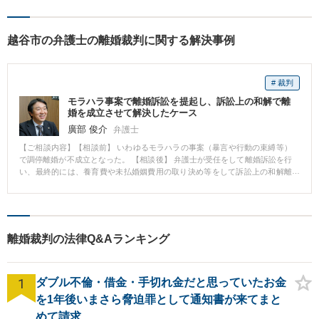
越谷市の弁護士の離婚裁判に関する解決事例
# 裁判
モラハラ事案で離婚訴訟を提起し、訴訟上の和解で離
婚を成立させて解決したケース
廣部 俊介
弁護士
【ご相談内容】【相談前】 いわゆるモラハラの事案（暴言や行動の束縛等）
で調停離婚が不成立となった。 【相談後】 弁護士が受任をして離婚訴訟を行
い、最終的には、養育費や未払婚姻費用の取り決め等をして訴訟上の和解離
婚をして解決した。 離婚訴訟を本人が行うのは難しく、多くのケースでは弁
護士に依頼しています。
離婚裁判の法律Q&Aランキング
1
ダブル不倫・借金・手切れ金だと思っていたお金
を1年後いまさら脅迫罪として通知書が来てまと
めて請求