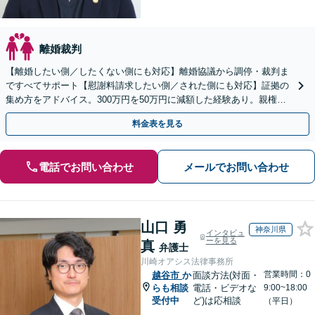
離婚裁判
【離婚したい側／したくない側にも対応】離婚協議から調停・裁判ま
ですべてサポート【慰謝料請求したい側／された側にも対応】証拠の
集め方をアドバイス。300万円を50万円に減額した経験あり。親権や
養育費・子の引き渡しにも精通している弁護士です。
料金表を見る
電話でお問い合わせ
メールでお問い合わせ
山口 勇
神奈川県
インタビュ
ーを見る
真
弁護士
川崎オアシス法律事務所
営業時間：0
越谷市
か
面談方法(対面・
らも相談
電話・ビデオな
9:00~18:00
受付中
ど)は応相談
（平日）