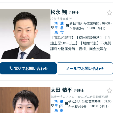
松永 翔
弁護士
松永法律事務所
埼
越
新越谷駅
か
営業時間：09:00~
玉
谷
|
18:00（平日）
ら徒歩2分
県
市
【電話相談可】【初回相談無料】【弁
護士歴10年以上】【離婚問題】不貞慰
謝料や財産分与、親権、面会交流など
幅広く対応。【借金問題】【刑事事
件】スピーディに解決。【新越谷駅2
分】
電話でお問い合わせ
メールでお問い合わせ
太田 恭平
弁護士
弁護士法人アネロ せんげん台法律事務所
埼
越
せんげん台駅
営業時間：09:00
玉
谷
|
~18:00（平日）
から徒歩5分
県
市