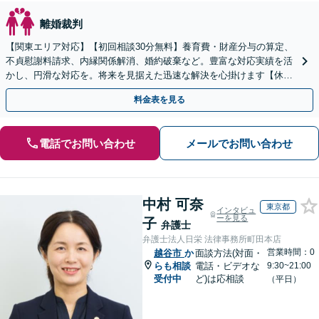
離婚裁判
【関東エリア対応】【初回相談30分無料】養育費・財産分与の算定、
不貞慰謝料請求、内縁関係解消、婚約破棄など。豊富な対応実績を活
かし、円滑な対応を。将来を見据えた迅速な解決を心掛けます【休
日・夜間相談対応（要予約）】
料金表を見る
電話でお問い合わせ
メールでお問い合わせ
中村 可奈
東京都
インタビュ
ーを見る
子
弁護士
弁護士法人日栄 法律事務所町田本店
営業時間：0
越谷市
か
面談方法(対面・
らも相談
電話・ビデオな
9:30~21:00
受付中
ど)は応相談
（平日）