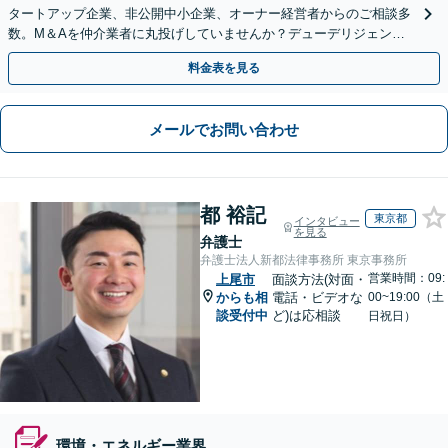
タートアップ企業、非公開中小企業、オーナー経営者からのご相談多
数。M＆Aを仲介業者に丸投げしていませんか？デューデリジェンス
や契約書作成・交渉はお任せください【初回無料】
料金表を見る
メールでお問い合わせ
都 裕記
東京都
インタビュー
を見る
弁護士
弁護士法人新都法律事務所 東京事務所
営業時間：09:
上尾市
面談方法(対面・
からも相
電話・ビデオな
00~19:00（土
談受付中
ど)は応相談
日祝日）
環境・エネルギー業界