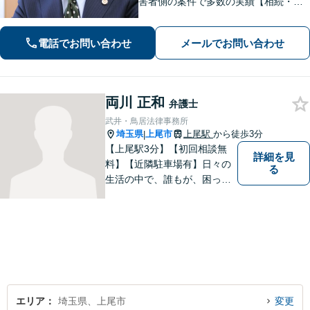
害者側の案件で多数の実績【相続・遺
言】紛争解決、遺言書作成をサポート
【刑事事件】検事経験・豊富な実績、
電話でお問い合わせ
メールでお問い合わせ
スピーディーな接見が強み、上尾警察
署5分【初回面談30分無料】
両川 正和
弁護士
武井・鳥居法律事務所
埼玉県
上尾市
上尾駅
から徒歩3分
|
【上尾駅3分】【初回相談無
詳細を見
料】【近隣駐車場有】日々の
る
生活の中で、誰もが、困っ
て、悩んで、どうしたらいい
かわからなくて、途方に暮れ
て、何がなんだかわからなく
なってしまうことがあると思
います。そんな時は、お気軽
に私にご相談ください。
エリア
埼玉県、上尾市
変更