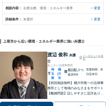
相談内容
企業法務、環境・エネルギー業界
変更
詳細条件
未選択
変更
上尾市から近い環境・エネルギー業界に強い弁護士
渡辺 俊和
弁護
インタビューを見
る
士
あじさい法律事務所
埼
桶
桶川駅
から
営業時間：本
玉
川
|
日定休日
徒歩6分
県
市
【初回相談無料】桶川市唯一の法律事
務所として地域のみなさまをサポート
【離婚問題】話しやすさに定評あり！1
00件以上の対応実績を活かしたアドバ
イス【インターネット】スピーディー