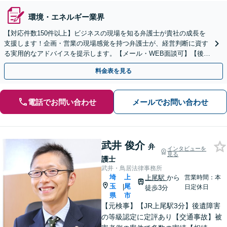
環境・エネルギー業界
【対応件数150件以上】ビジネスの現場を知る弁護士が貴社の成長を
支援します！企画・営業の現場感覚を持つ弁護士が、経営判断に資す
る実用的なアドバイスを提示します。【メール・WEB面談可】【後払
い利用可】
料金表を見る
電話でお問い合わせ
メールでお問い合わせ
武井 俊介
弁
インタビューを
見る
護士
武井・鳥居法律事務所
埼
上
上尾駅
から
営業時間：本
玉
尾
|
日定休日
徒歩3分
県
市
【元検事】【JR上尾駅3分】後遺障害
の等級認定に定評あり【交通事故】被