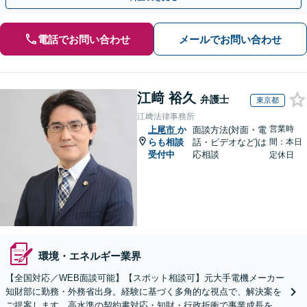
電話でお問い合わせ
メールでお問い合わせ
江﨑 裕久
弁護士
東京都
江﨑法律事務所
営業時
上尾市
か
面談方法(対面・電
らも相談
話・ビデオなど)は
間：本日
受付中
応相談
定休日
環境・エネルギー業界
【全国対応／WEB面談可能】【スポット相談可】元大手電機メーカー
知財部に勤務・外務省出身。経験に基づく多角的な視点で、解決案を
ご提案します。高水準の契約書対応・知財・行政折衝で事業成長を牽