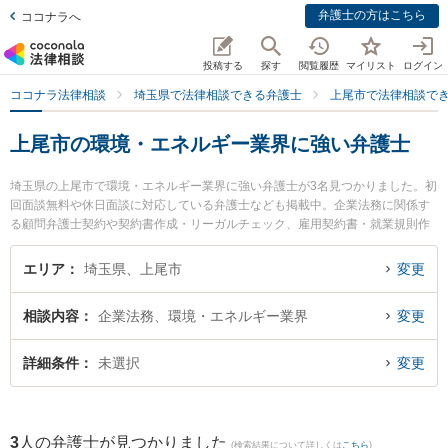
弁護士の方はこちら
ココナラへ
投稿する
探す
閲覧履歴
マイリスト
ログイン
ココナラ法律相談
埼玉県で法律相談できる弁護士
上尾市で法律相談で
上尾市の環境・エネルギー業界に強い弁護士
埼玉県の上尾市で環境・エネルギー業界に強い弁護士が3名見つかりました。初
回面談無料や休日面談に対応している弁護士なども掲載中。企業法務に関係す
る顧問弁護士契約や契約書作成・リーガルチェック、雇用契約書・就業規則作
成等の細かな分野での絞り込み検索もでき便利です。特に上尾あおぞら法律事
務所の川村 正衡弁護士や武井・鳥居法律事務所の武井 俊介弁護士、武井・鳥居
エリア
埼玉県、上尾市
変更
法律事務所の両川 正和弁護士のプロフィール情報や弁護士費用、強みなどが注
目されています。『上尾市で土日や夜間に発生した環境・エネルギー業界のト
相談内容
企業法務、環境・エネルギー業界
変更
ラブルを今すぐに弁護士に相談したい』『環境・エネルギー業界のトラブル解
決の実績豊富な近くの弁護士を検索したい』『初回相談無料で環境・エネルギ
ー業界を法律相談できる上尾市内の弁護士に相談予約したい』などでお困りの
詳細条件
未選択
変更
相談者さんにおすすめです。
3
人の弁護士が見つかりました
(検索結果について詳しくは
こちら
)