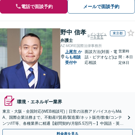
電話で面談予約
メールで面談予約
野中 信孝
東京都
インタビュ
ーを見る
弁護士
AZ MORE国際法律事務所
営業時
上尾市
か
面談方法(対面・電
らも相談
話・ビデオなど)は
間：本日
受付中
応相談
定休日
環境・エネルギー業界
東京・大阪・全国対応(WEB相談可)｜日常の法務アドバイスからM&
A、国際企業法務まで。不動産//貿易/製造業/ネット販売/飲食/コンテ
ンツ/IT等、各種業界に精通【顧問契約/月額5.5万円～】中国語・英
語・韓国語・ベトナム語・タイ語対応可
料金表を見る