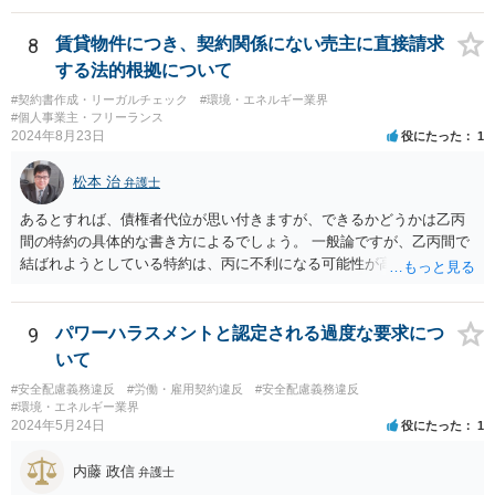
8
賃貸物件につき、契約関係にない売主に直接請求
する法的根拠について
#契約書作成・リーガルチェック
#環境・エネルギー業界
#個人事業主・フリーランス
2024年8月23日
役にたった
1
松本 治
弁護士
あるとすれば、債権者代位が思い付きますが、できるかどうかは乙丙
間の特約の具体的な書き方によるでしょう。 一般論ですが、乙丙間で
結ばれようとしている特約は、丙に不利になる可能性が高いです。
9
パワーハラスメントと認定される過度な要求につ
いて
#安全配慮義務違反
#労働・雇用契約違反
#安全配慮義務違反
#環境・エネルギー業界
2024年5月24日
役にたった
1
内藤 政信
弁護士