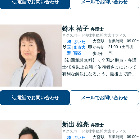
電話でお問い合わせ
メールでお問い合わせ
な対応で円滑な解決を目指します【桶
川駅6分】【オンライン相談OK】
鈴木 祐子
弁護士
ネクスパート法律事務所 大宮オフィス
大宮駅
営業時間：09:00~
埼
さいた
21:00（土日祝
玉
ま市大
から徒
|
県
宮区
日）
歩3分
【初回相談無料】＼全国14拠点・弁護
士40名以上在籍／依頼者さまにとって
有利な解決になるよう、最後まで諦め
ずに闘います！借金問題/離婚・男女問
題/相続/交通事故/刑事事件など、ご相
談ください【夜間・休日対応】
電話でお問い合わせ
メールでお問い合わせ
新出 雄亮
弁護士
ネクスパート法律事務所 大宮オフィス
大宮駅
営業時間：09:00~
埼
さいた