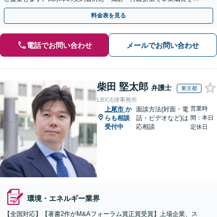
引いたします。
料金表を見る
電話でお問い合わせ
メールでお問い合わせ
柴田 堅太郎
弁護士
東京都
LBX法律事務所
営業時
上尾市
か
面談方法(対面・電
らも相談
話・ビデオなど)は
間：本日
受付中
応相談
定休日
環境・エネルギー業界
【全国対応】【著書2作がM&Aフォーラム賞正賞受賞】上場企業、ス