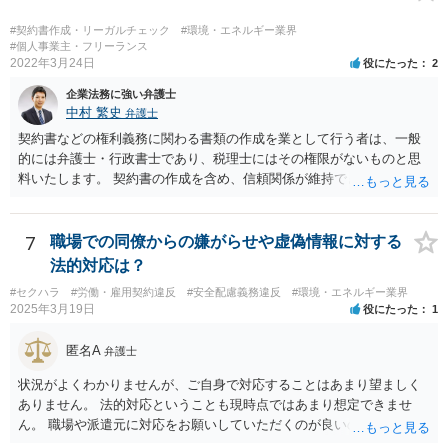
ことになります。 恣意的な運用による報酬の減額分については、当
初の合意に基づき報酬額の支払いが認められる余地があると考えられ
#契約書作成・リーガルチェック
#環境・エネルギー業界
ます。
#個人事業主・フリーランス
2022年3月24日
役にたった
2
企業法務に強い弁護士
中村 繁史
弁護士
契約書などの権利義務に関わる書類の作成を業として行う者は、一般
的には弁護士・行政書士であり、税理士にはその権限がないものと思
料いたします。 契約書の作成を含め、信頼関係が維持できないのであ
れば、解約をして他の弁護士等に依頼されるのがよいと考えます。
7
職場での同僚からの嫌がらせや虚偽情報に対する
法的対応は？
#セクハラ
#労働・雇用契約違反
#安全配慮義務違反
#環境・エネルギー業界
2025年3月19日
役にたった
1
匿名A
弁護士
状況がよくわかりませんが、ご自身で対応することはあまり望ましく
ありません。 法的対応ということも現時点ではあまり想定できませ
ん。 職場や派遣元に対応をお願いしていただくのが良いのではないで
しょうか。