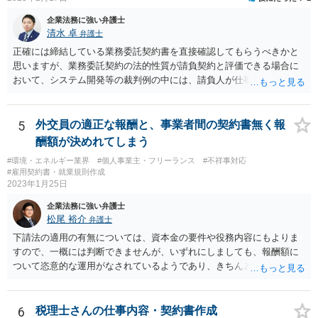
企業法務に強い弁護士
清水 卓
弁護士
正確には締結している業務委託契約書を直接確認してもらうべきかと
思いますが、業務委託契約の法的性質が請負契約と評価できる場合に
おいて、システム開発等の裁判例の中には、請負人が仕事を完成させ
たか否かについて，仕事が当初の請負契約で予定していた最後の工程
まで終えているか否かを基準として判断すべきであるという見解を示
しているものがあります。 このような見解を踏まえ、あなたのケー
5
外交員の適正な報酬と、事業者間の契約書無く報
スでも、予定していた最後の工程まで終えており、仕事は完成してい
酬額が決めれてしまう
る等と主張して行くことが考えられます。 もっとも、相手方はこの
#環境・エネルギー業界
#個人事業主・フリーランス
#不祥事対応
ような見解は本件にはあてはまらない等を理由に、仕事の完成を認め
#雇用契約書・就業規則作成
ないことが想定されます。 そのような場合には、裁判所に民事調停
2023年1月25日
を申し立てる、民事訴訟を提起する等の方法を検討する必要があるか
企業法務に強い弁護士
もしれません。 いずれにしても、一度、業務委託契約書や納品した
松尾 裕介
弁護士
記事等の証拠を持参の上、お住まいの地域の弁護士に直接相談してみ
てはいかがでしょうか。
下請法の適用の有無については、資本金の要件や役務内容にもよりま
すので、一概には判断できませんが、いずれにしましても、報酬額に
ついて恣意的な運用がなされているようであり、きちんとした契約書
を締結するべきであると考えられます。報酬額については、下請法の
適用がある場合には、著しく低い下請代金を不当に定めることは禁止
されますが、そうでない場合には、基本的には、双方の合意に基づく
6
税理士さんの仕事内容・契約書作成