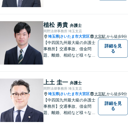
いることや感じていることを
お話しいただき、解決案を一
緒に考えていきましょう。
植松 勇貴
弁護士
岡野法律事務所 埼玉支店
埼玉県
さいたま市大宮区
大宮駅
から徒歩9分
|
【中四国九州最大級の弁護士
詳細を見
事務所】交通事故、借金問
る
題、離婚、相続など様々な問
題について、「何度でも無
料」の相談を行っています！
まずはお気軽にご相談くださ
い！
上土 圭一
弁護士
岡野法律事務所 埼玉支店
埼玉県
さいたま市大宮区
大宮駅
から徒歩9分
|
【中四国九州最大級の弁護士
詳細を見
事務所】交通事故、借金問
る
題、離婚、相続など様々な問
題について、「何度でも無
料」の相談を行っています！