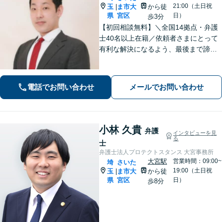
21:00（土日祝
玉
ま市大
から徒
|
県
宮区
日）
歩3分
【初回相談無料】＼全国14拠点・弁護
士40名以上在籍／依頼者さまにとって
有利な解決になるよう、最後まで諦め
ずに闘います！借金問題/離婚・男女問
題/相続/交通事故/刑事事件など、ご相
談ください【夜間・休日対応】
電話でお問い合わせ
メールでお問い合わせ
小林 久貴
弁護
インタビューを見
る
士
弁護士法人プロテクトスタンス 大宮事務所
大宮駅
営業時間：09:00~
埼
さいた
19:00（土日祝
玉
ま市大
から徒
|
県
宮区
日）
歩8分