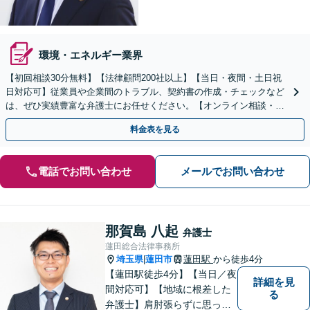
環境・エネルギー業界
【初回相談30分無料】【法律顧問200社以上】【当日・夜間・土日祝
日対応可】従業員や企業間のトラブル、契約書の作成・チェックなど
は、ぜひ実績豊富な弁護士にお任せください。【オンライン相談・電
子契約に対応】
料金表を見る
電話でお問い合わせ
メールでお問い合わせ
那賀島 八起
弁護士
蓮田総合法律事務所
埼玉県
蓮田市
蓮田駅
から徒歩4分
|
【蓮田駅徒歩4分】【当日／夜
詳細を見
間対応可】【地域に根差した
る
弁護士】肩肘張らずに思って