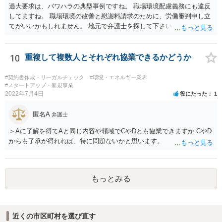
過大要求は、パワハラの典型事例ですね。 職場環境配慮義務にも違反
してますね。 職場環境の改善と慰謝料請求のために、労働審判申し立
てがいいかもしれません。 地元で弁護士を探して下さい。
10
重複して複数人とそれぞれ協業できるかどうか
#契約書作成・リーガルチェック
#環境・エネルギー業界
#スタートアップ・新規事業
2022年7月4日
役にたった
1
匿名A
弁護士
＞Aに了解を得てAと同じ内容や領域でCやDとも協業できますか CやD
からも了承が得れれば、特に問題ないかと思います。
もっとみる
近くの市区町村を選び直す