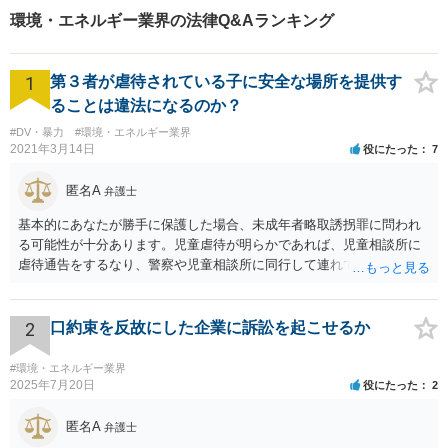
筋道を示していきたいです。
環境・エネルギー業界の法律Q&Aランキング
我々とともに解決していきま
しょう。
1
第３者が虐待されている子に安全な場所を提供す
ることは違法になるのか？
#DV・暴力
#環境・エネルギー業界
2021年3月14日
役にたった
7
匿名A
弁護士
基本的にあなたが勝手に保護した場合、未成年者略取誘拐罪に問われ
る可能性が十分あります。児童虐待が明らかであれば、児童相談所に
虐待通告をするなり、警察や児童相談所に同行して連れていくなり、
公的機関が主導する形での解決が望まれます。 ご本人が警察や児童相
談所の関与を望んでいないケースでは難しい判断にはなるとは思いま
すが、少なくともあなたが保護者の承諾を得ずに勝手に保護すること
2
口約束を反故にした企業に訴訟を起こせるか
は避けた方が良いかと存じます。警察は親からの虐待があると分かっ
た場合であっても、必ずしもあなたに味方するわけではないかと存じ
#環境・エネルギー業界
ます。児童相談所に通告すべきであったと窘められる程度であればよ
2025年7月20日
役にたった
2
いですが、交際されているということであればたとえばわいせつ目的
で自らの支配下に置きたかったのではないかと疑われる可能性さえあ
匿名A
弁護士
ります。