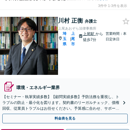
3件中 1-3件を表示
川村 正衡
弁護士
上尾あおぞら法律事務所
埼
上
上尾駅
から
営業時間：本
玉
尾
|
日定休日
徒歩7分
県
市
環境・エネルギー業界
【セミナー・執筆実績多数】【顧問実績多数】予防法務を重視し、ト
ラブルの防止・最小化を図ります。契約書のリーガルチェック、債権
回収、従業員トラブルはお任せください。予算感に合わせ、サポート
内容も柔軟に調節します【上尾駅7分】【スポット相談可】
料金表を見る