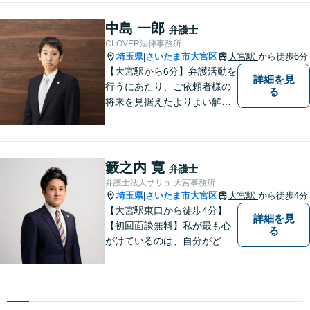
まずはお気軽にご相談くださ
い！
中島 一郎
弁護士
CLOVER法律事務所
埼玉県
さいたま市大宮区
大宮駅
から徒歩6分
|
【大宮駅から6分】弁護活動を
詳細を見
行うにあたり、ご依頼者様の
る
将来を見据えたよりよい解決
を意識しております。【企業
法務/相続・遺言/不動産】
籔之内 寛
弁護士
弁護士法人サリュ 大宮事務所
埼玉県
さいたま市大宮区
大宮駅
から徒歩4分
|
【大宮駅東口から徒歩4分】
詳細を見
【初回面談無料】私が最も心
る
がけているのは、自分がどん
なに辛くても笑顔でいられる
ようにすることです。【夜間
／休日対応可能】相談に来ら
れた方たちにとって最もいい