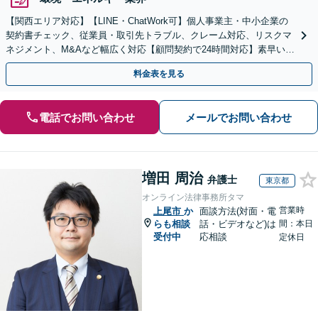
【関西エリア対応】【LINE・ChatWork可】個人事業主・中小企業の
契約書チェック、従業員・取引先トラブル、クレーム対応、リスクマ
ネジメント、M&Aなど幅広く対応【顧問契約で24時間対応】素早いレ
スポンス＆他士業連携【英語・韓国語対応】
料金表を見る
電話でお問い合わせ
メールでお問い合わせ
増田 周治
弁護士
東京都
オンライン法律事務所タマ
営業時
上尾市
か
面談方法(対面・電
らも相談
話・ビデオなど)は
間：本日
受付中
応相談
定休日