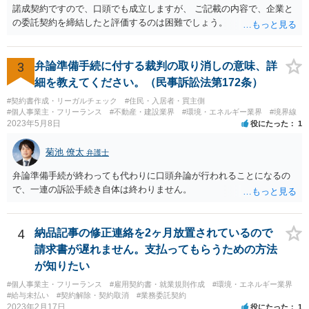
諾成契約ですので、口頭でも成立しますが、 ご記載の内容で、企業と
の委託契約を締結したと評価するのは困難でしょう。
3
弁論準備手続に付する裁判の取り消しの意味、詳
細を教えてください。（民事訴訟法第172条）
#契約書作成・リーガルチェック
#住民・入居者・買主側
#個人事業主・フリーランス
#不動産・建設業界
#環境・エネルギー業界
#境界線
2023年5月8日
役にたった
1
菊池 僚太
弁護士
弁論準備手続が終わっても代わりに口頭弁論が行われることになるの
で、一連の訴訟手続き自体は終わりません。
4
納品記事の修正連絡を2ヶ月放置されているので
請求書が遅れません。支払ってもらうための方法
が知りたい
#個人事業主・フリーランス
#雇用契約書・就業規則作成
#環境・エネルギー業界
#給与未払い
#契約解除・契約取消
#業務委託契約
2023年2月17日
役にたった
1