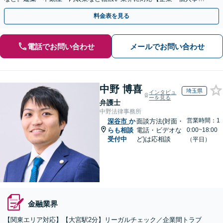
主の方初回面談無料】
料金表を見る
電話でお問い合わせ
メールでお問い合わせ
中野 博喜
埼玉県
インタビュ
ーを見る
弁護士
中野法律事務所
営業時間：1
深谷市
か
面談方法(対面・
らも相談
電話・ビデオな
0:00~18:00
受付中
ど)は応相談
（平日）
金融業界
【関東エリア対応】【大宮駅2分】リーガルチェック／企業間トラブ