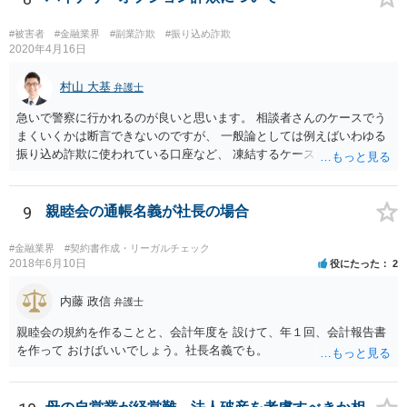
るだけではなかなか理解し難いところがあるかと思いますし、この掲
示板で回答するには限界がありますので、この分野に詳しそうな弁護
#被害者
#金融業界
#副業詐欺
#振り込め詐欺
士の方に直接相談なさってみて下さい。 （資金決済法） 第二条の二
2020年4月16日
金銭債権を有する者（以下この条において「受取人」という。）から
の委託、受取人からの金銭債権の譲受けその他これらに類する方法に
村山 大基
弁護士
より、当該金銭債権に係る債務者又は当該債務者からの委託（二以上
急いで警察に行かれるのが良いと思います。 相談者さんのケースでう
の段階にわたる委託を含む。）その他これに類する方法により支払を
まくいくかは断言できないのですが、 一般論としては例えばいわゆる
行う者から弁済として資金を受け入れ、又は他の者に受け入れさせ、
振り込め詐欺に使われている口座など、 凍結するケースもありますの
当該受取人に当該資金を移動させる行為（当該資金を当該受取人に交
で、できるだけ早く行って相談しましょう。
付することにより移動させる行為を除く。）であって、受取人が個人
（事業として又は事業のために受取人となる場合におけるものを除
9
親睦会の通帳名義が社長の場合
く。）であることその他の内閣府令で定める要件を満たすものは、為
替取引に該当するものとする
#金融業界
#契約書作成・リーガルチェック
2018年6月10日
役にたった
2
内藤 政信
弁護士
親睦会の規約を作ることと、会計年度を 設けて、年１回、会計報告書
を作って おけばいいでしょう。社長名義でも。