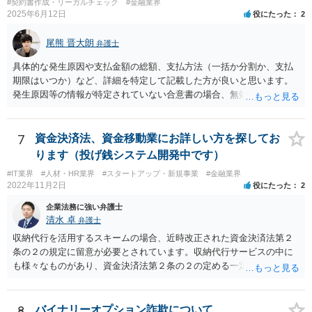
#契約書作成・リーガルチェック
#金融業界
2025年6月12日
役にたった
2
尾熊 晋大朗
弁護士
具体的な発生原因や支払金額の総額、支払方法（一括か分割か、支払
期限はいつか）など、詳細を特定して記載した方が良いと思います。
発生原因等の情報が特定されていない合意書の場合、無効になるリス
クがあり得ます。 また、例えば、分割払いの場合の期限の利益喪失条
項など、合意書に記載した方が良い文言もありますので、ご注意され
た方が良いです。 合意書など法的な書面は文言によって効果が変わり
7
資金決済法、資金移動業にお詳しい方を探してお
得るので、弁護士にご事情を伝えて直接相談、合意書の作成を依頼す
ります（投げ銭システム開発中です）
ることをお勧めいたします。
#IT業界
#人材・HR業界
#スタートアップ・新規事業
#金融業界
2022年11月2日
役にたった
2
企業法務に強い弁護士
清水 卓
弁護士
収納代行を活用するスキームの場合、近時改正された資金決済法第２
条の２の規定に留意が必要とされています。収納代行サービスの中に
も様々なものがあり、資金決済法第２条の２の定める一定の要件（内
閣府令で定める要件も含む）を満たす場合には、為替取引に該当する
ことが明らかにされました。 この資金決済法第２条の２の定める一
定の要件（内閣府令で定める要件も含む）については、該当条文を見
8
バイナリーオプション詐欺について