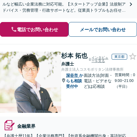
ルなど幅広い企業法務に対応可能。【スタートアップ企業】法規制ア
ドバイス・労務管理・行政サポートなど。従業員トラブルもお任せく
ださい。【夜間・休日の相談可能】【オンライン相談可能】
電話でお問い合わせ
メールでお問い合わせ
杉本 拓也
東京都
インタビュ
ーを見る
弁護士
弁護士法人コスモポリタン法律事務所
営業時間：0
深谷市
か
面談方法(対面・
らも相談
電話・ビデオな
9:00~21:00
受付中
ど)は応相談
（平日）
金融業界
【弁護士歴11年】【企業法務専門】【外資系金融機関出身・英語対応