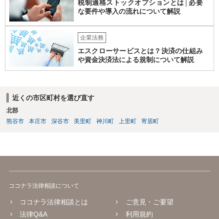
税制適格ストックオプションとは│必要
な要件や導入の流れについて解説
企業法務
エスクローサービスとは？決済の仕組み
や資金決済法による規制について解説
近くの市区町村を選び直す
北部
熊谷市
本庄市
深谷市
美里町
神川町
上里町
寄居町
ココナラ法律相談について
ココナラ法律相談とは
ご意見・ご要望
法律Q&A
利用規約