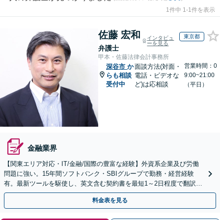
1件中 1-1件を表示
佐藤 宏和
東京都
インタビュ
ーを見る
弁護士
甲本・佐藤法律会計事務所
営業時間：0
深谷市
か
面談方法(対面・
らも相談
電話・ビデオな
9:00~21:00
受付中
ど)は応相談
（平日）
金融業界
【関東エリア対応・IT/金融/国際の豊富な経験】外資系企業及び労働
問題に強い。15年間ソフトバンク・SBIグループで勤務・経営経験
有。最新ツールを駆使し、英文含む契約書を最短1～2日程度で翻訳・
レビュー。大手中小・外資系企業の顧問可
料金表を見る