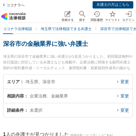
弁護士の方はこちら
ココナラへ
投稿する
探す
閲覧履歴
マイリスト
ログイン
ココナラ法律相談
埼玉県で法律相談できる弁護士
深谷市で法律相談で
深谷市の金融業界に強い弁護士
埼玉県の深谷市で金融業界に強い弁護士が1名見つかりました。初回面談無料や
休日面談に対応している弁護士なども掲載中。企業法務に関係する顧問弁護士
契約や契約書作成・リーガルチェック、雇用契約書・就業規則作成等の細かな
分野での絞り込み検索もでき便利です。特に深谷駅前法律事務所の小屋野 匡弁
護士のプロフィール情報や弁護士費用、強みなどが注目されています。『深谷
エリア
埼玉県、深谷市
変更
市で土日や夜間に発生した金融業界のトラブルを今すぐに弁護士に相談した
い』『金融業界のトラブル解決の実績豊富な近くの弁護士を検索したい』『初
相談内容
企業法務、金融業界
変更
回相談無料で金融業界を法律相談できる深谷市内の弁護士に相談予約したい』
などでお困りの相談者さんにおすすめです。
詳細条件
未選択
変更
1
人の弁護士が見つかりました
(検索結果について詳しくは
こちら
)