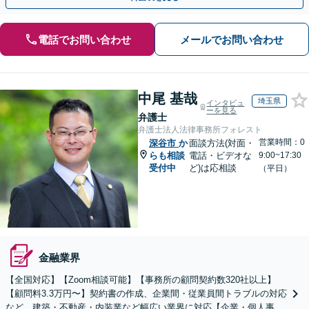
電話でお問い合わせ
メールでお問い合わせ
中尾 基哉
埼玉県
インタビュ
ーを見る
弁護士
弁護士法人法律事務所フォレスト
営業時間：0
深谷市
か
面談方法(対面・
らも相談
電話・ビデオな
9:00~17:30
受付中
ど)は応相談
（平日）
金融業界
【全国対応】【Zoom相談可能】【事務所の顧問契約数320社以上】
【顧問料3.3万円〜】契約書の作成、企業間・従業員間トラブルの対応
など。建築・不動産・内装業など幅広い業界に対応【企業・個人事業