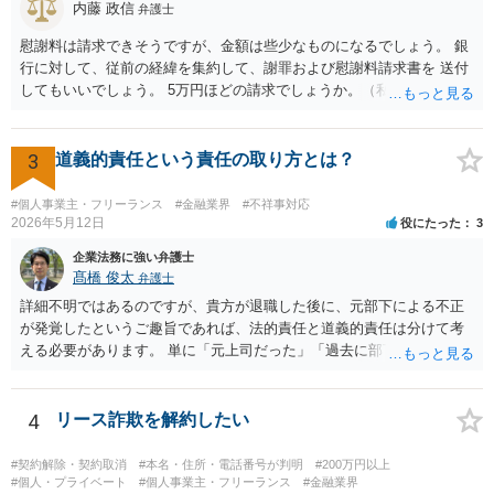
内藤 政信
弁護士
慰謝料は請求できそうですが、金額は些少なものになるでしょう。 銀
行に対して、従前の経緯を集約して、謝罪および慰謝料請求書を 送付
してもいいでしょう。 5万円ほどの請求でしょうか。（私見）
3
道義的責任という責任の取り方とは？
#個人事業主・フリーランス
#金融業界
#不祥事対応
2026年5月12日
役にたった
3
企業法務に強い弁護士
髙橋 俊太
弁護士
詳細不明ではあるのですが、貴方が退職した後に、元部下による不正
が発覚したというご趣旨であれば、法的責任と道義的責任は分けて考
える必要があります。 単に「元上司だった」「過去に部下だった」と
いうだけで、当然に１億円の損害について法的責任を負うものではあ
りません。会社が貴方に損害賠償請求をするには、在職中の管理監督
義務違反、引継ぎの不備、不正の兆候を知りながら放置したことな
4
リース詐欺を解約したい
ど、具体的な義務違反と損害との因果関係を主張・立証する必要があ
ります。なお、在職中から会計処理や現金管理の不自然さを認識して
#契約解除・契約取消
#本名・住所・電話番号が判明
#200万円以上
いた、部下に過度な権限を与えたまま放置していた、退職時に重要な
#個人・プライベート
#個人事業主・フリーランス
#金融業界