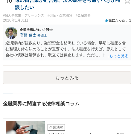
10
母の自営業が経営難、法人破産を考慮すべきか相
談したい
#個人事業主・フリーランス
#倒産・企業清算
#金融業界
2026年1月31日
役にたった
1
企業法務に強い弁護士
髙橋 俊太
弁護士
返済滞納が複数あり、融資資金も枯渇している場合、早期に破産を含
む整理方針を決めることが重要です。法人破産を行えば、原則として
会社の債務は清算され、取立ては停止します。ただし、代表者が連帯
保証をしている場合は、代表者個人の破産も併せて検討が必要になる
ことが多いです。放置すると責任が拡大しやすいため、北海道の法律
事務所で法人破産の実績があるところを探して速やかに相談をして、
もっとみる
資金繰り・雇用・保証の有無を整理した上で進めるのが安全です。イ
ンターネットやココナラだけでなく、北海道の弁護士会などを頼りに
すると見つかりやすいと思います。
金融業界に関連する法律相談コラム
企業法務