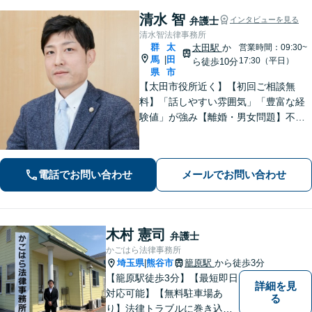
清水 智
弁護士
インタビューを見る
清水智法律事務所
群
太
太田駅
か
営業時間：09:30~
馬
田
|
17:30（平日）
ら徒歩10分
県
市
【太田市役所近く】【初回ご相談無
料】「話しやすい雰囲気」「豊富な経
験値」が強み【離婚・男女問題】不
貞・精神的苦痛に関する慰謝料はお任
せください【相続遺言】穏便な解決を
心がけています。交通事故、刑事事
電話でお問い合わせ
メールでお問い合わせ
件、医療問題などにも対応【休日の対
応可】
木村 憲司
弁護士
かごはら法律事務所
埼玉県
熊谷市
籠原駅
から徒歩3分
|
【籠原駅徒歩3分】【最短即日
詳細を見
対応可能】【無料駐車場あ
る
り】法律トラブルに巻き込ま