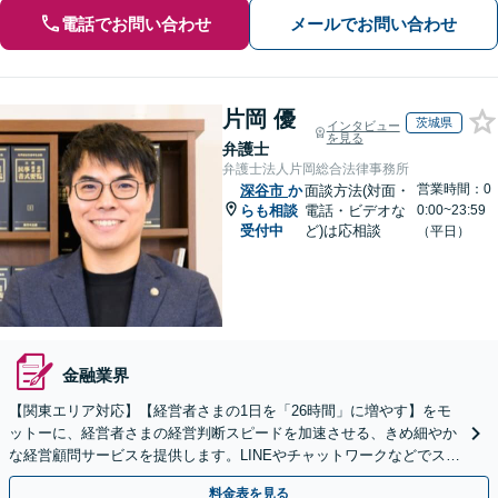
電話でお問い合わせ
メールでお問い合わせ
片岡 優
茨城県
インタビュー
を見る
弁護士
弁護士法人片岡総合法律事務所
営業時間：0
深谷市
か
面談方法(対面・
らも相談
電話・ビデオな
0:00~23:59
受付中
ど)は応相談
（平日）
金融業界
【関東エリア対応】【経営者さまの1日を「26時間」に増やす】をモ
ットーに、経営者さまの経営判断スピードを加速させる、きめ細やか
な経営顧問サービスを提供します。LINEやチャットワークなどでスピ
ーディに対応。今後問題となりそうな課題もお任せ
料金表を見る