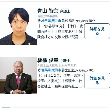
など一般民事から刑事事件、
顧問契約まで幅広い分野に対
青山 智京
弁護士
応しております。
青山法律事務所
埼玉県
熊谷市
熊谷駅
から徒歩10分
|
【JR熊谷駅10分】【休日・夜
詳細を見
間面談可】【駐車場あり】保
る
険会社との交渉や親権問題、
逮捕直後の対応など、それぞ
れの事情に応じた柔軟な支援
を行います。 「弁護士は敷居
が高い」と感じる方も、まず
板橋 俊幸
弁護士
はお気持ちをお聞かせくださ
弁護士法人龍馬 おおた事務所
い。
群馬県
太田市
太田駅
から徒歩10分
|
【弁護士1２名、群馬・東京・
詳細を見
埼玉に５拠点】【税理士・社
る
会福祉士・精神保健福祉士が
所属】 【介護・福祉事業者の
サポートに注力】【土曜・夜
間相談可能】【出張相談可
能】