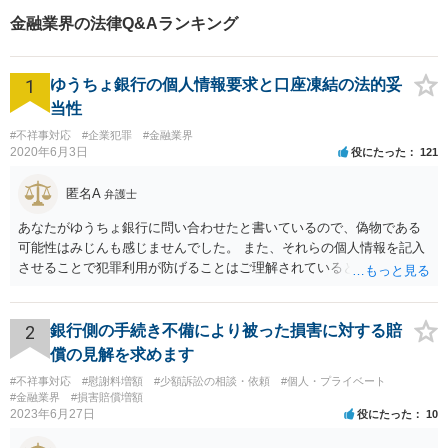
金融業界の法律Q&Aランキング
1
ゆうちょ銀行の個人情報要求と口座凍結の法的妥
当性
#不祥事対応
#企業犯罪
#金融業界
2020年6月3日
役にたった
121
匿名A
弁護士
あなたがゆうちょ銀行に問い合わせたと書いているので、偽物である
可能性はみじんも感じませんでした。 また、それらの個人情報を記入
させることで犯罪利用が防げることはご理解されているとおりです。
結局あなたにはゆうちょ銀行が信用できないという前提があり、弁護
士に同意を求めているだけです。 最初の回答では分かりづらかったの
かもしれませんが、質問にわかりやすく答えると「法的に許される」
2
銀行側の手続き不備により被った損害に対する賠
が答えになります。 補足でアドバイスしておきますと、今私に反論し
償の見解を求めます
てきたその内容をゆうちょ銀行にぶつければいいとおもいます。 もっ
#不祥事対応
#慰謝料増額
#少額訴訟の相談・依頼
#個人・プライベート
とも、ぶつけられたゆうちょ銀行があなたと契約するかは法律上ゆう
#金融業界
#損害賠償増額
ちょ銀行の自由です。
2023年6月27日
役にたった
10