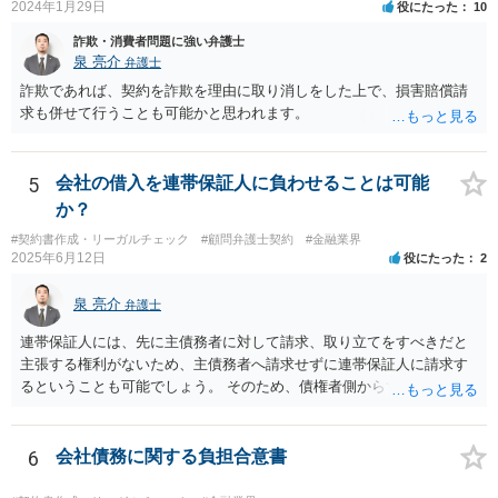
2024年1月29日
役にたった
10
情報を引き継がなかった等の事情があれば、会社から問題視される可
能性はあるでしょう。 対応としては、まず会社から何を求められてい
詐欺・消費者問題に強い弁護士
るのかを明確にすることが重要です。謝罪、調査協力、金銭負担、始
泉 亮介
弁護士
末書提出など、求められている内容によって対応は異なります。不用
詐欺であれば、契約を詐欺を理由に取り消しをした上で、損害賠償請
意に責任を認める文書を作成したり、損害負担を約束したりすること
求も併せて行うことも可能かと思われます。
は避けるべきです。一方で、在職中の業務内容、権限分掌、引継ぎ資
料、不正を認識していなかった事情を整理し、必要な範囲で調査に協
力することは考えられます。 仮に、金銭請求や責任追及を示唆されて
5
会社の借入を連帯保証人に負わせることは可能
いる場合には、会社とのやり取りを保存し、弁護士に相談したうえで
か？
対応なさった方がよいでしょう。
#契約書作成・リーガルチェック
#顧問弁護士契約
#金融業界
2025年6月12日
役にたった
2
泉 亮介
弁護士
連帯保証人には、先に主債務者に対して請求、取り立てをすべきだと
主張する権利がないため、主債務者へ請求せずに連帯保証人に請求す
るということも可能でしょう。 そのため、債権者側からすれば、会社
が払えない場合に連帯保証人に請求できるものではなく、どちらに請
求しても良いものとなります。
6
会社債務に関する負担合意書