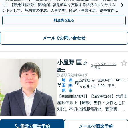
可】【東池袋駅2分】積極的に課題解決を支援する法務のコンサルタ
ントとして、契約書の作成、人事労務、M&A・事業承継、紛争案件等
に広く対応致します【初回面談無料】
料金表を見る
メールでお問い合わせ
小屋野 匡
弁
インタビューを
見る
護士
深谷駅前法律事務所
埼
深
深谷駅
か
営業時間：09:30~1
玉
谷
|
9:00（平日）
ら徒歩1分
県
市
【初回面談無料】【深谷駅1分】弁護士
歴10年以上【離婚】男性・女性ともに
対応。不貞の慰謝料請求、養育費、協
議、調停など【相続】交渉や相続放
棄、遺留分、遺言書の作成など。出張
電話で面談予約
メールで面談予約
相談可。少しでも不安に感じました