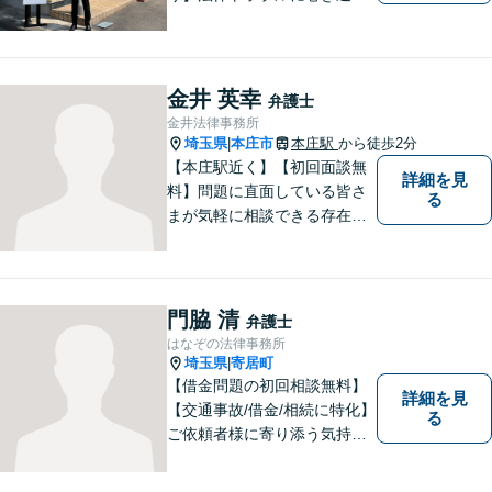
れた場合は、どのようなもの
であっても早めの相談が重要
です。早めの相談がより良い
解決の鍵です。お困りごとが
金井 英幸
弁護士
ございましたら、お気軽にご
金井法律事務所
相談ください。
埼玉県
本庄市
本庄駅
から徒歩2分
|
【本庄駅近く】【初回面談無
詳細を見
料】問題に直面している皆さ
る
まが気軽に相談できる存在に
なります。離婚問題／相続問
題／交通事故など、幅広いト
ラブルに対応。【当日／夜間
／休日対応可能】公平・公正
門脇 清
弁護士
な立場から、事件の見通しを
はなぞの法律事務所
正確に伝えます。お気軽にご
埼玉県
寄居町
|
相談ください。
【借金問題の初回相談無料】
詳細を見
【交通事故/借金/相続に特化】
る
ご依頼者様に寄り添う気持ち
を大切にしております。交通
事故、借金問題、相続・遺言