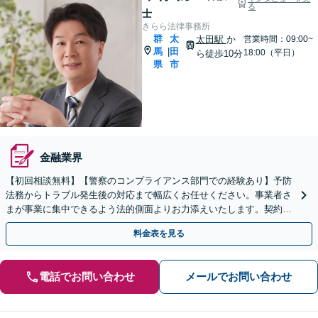
る
士
きらら法律事務所
群
太
太田駅
か
営業時間：09:00~
馬
田
|
18:00（平日）
ら徒歩10分
県
市
金融業界
【初回相談無料】【警察のコンプライアンス部門での経験あり】予防
法務からトラブル発生後の対応まで幅広くお任せください。事業者さ
まが事業に集中できるよう法的側面よりお力添えいたします。契約書
作成、企業間トラブル、労使問題、不祥事対応など
料金表を見る
電話でお問い合わせ
メールでお問い合わせ