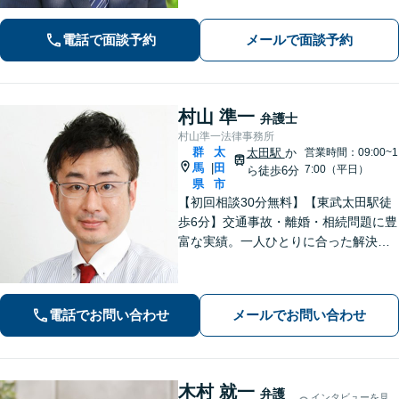
分にヒアリングし、あらゆる観点から
解決策をご提案いたします。お気軽に
電話で面談予約
メールで面談予約
ご相談ください。【法テラス利用可】
【駐車場あり】
村山 準一
弁護士
村山準一法律事務所
群
太
太田駅
か
営業時間：09:00~1
馬
田
|
7:00（平日）
ら徒歩6分
県
市
【初回相談30分無料】【東武太田駅徒
歩6分】交通事故・離婚・相続問題に豊
富な実績。一人ひとりに合った解決方
法で納得できる解決を目指します。依
頼者ファーストで迅速対応。企業法務
もご相談ください。
電話でお問い合わせ
メールでお問い合わせ
木村 就一
弁護
インタビューを見