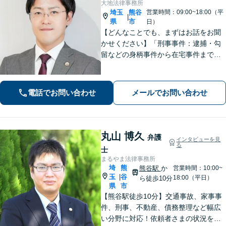
大地法律事務所
埼玉
熊谷
営業時間：09:00~18:00（平
|
県
市
日）
【どんなことでも、まずはお話をお聞
かせください】「刑事事件：逮捕・勾
留などの身柄事件から在宅事件まで、
捜査段階から迅速に対応し、接見・示
談交渉・不起訴に向けた弁護活動を行
います。」
電話でお問い合わせ
メールでお問い合わせ
丸山 博久
弁護
インタビューを見
る
士
まるやま法律事務所
埼
熊
熊谷駅
か
営業時間：10:00~
玉
谷
|
18:00（平日）
ら徒歩10分
県
市
【熊谷駅徒歩10分】交通事故、家事事
件、刑事、不動産、債務整理など幅広
い分野に対応！依頼者さまの状況を十