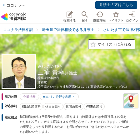
弁護士の方はこちら
ココナラへ
投稿する
探す
閲覧履歴
マイリスト
ログイン
ココナラ法律相談
埼玉県で法律相談できる弁護士
さいたま市で法律相
マイリストに入れる
みわ たかゆき
三輪 貴幸
弁護士
樟葉法律事務所
浦和駅
埼玉県
さいたま市浦和区高砂3-17-21 高砂武蔵ビルディング402
注力分野
企業法務
他の注力分野を表示
対応体制
初回面談無料
休日面談可
夜間面談可
WEB面談可
初回相談無料は平日受付時間内に限ります（時間外または土日祝日は30分あ
注意補足
たり5,500円）。ＷＥＢ面談は３０分間とさせていただいております。ご相談
の概要をしっかり把握するため、お問い合わせはできるだけメールフォームか
らお願いいたします。