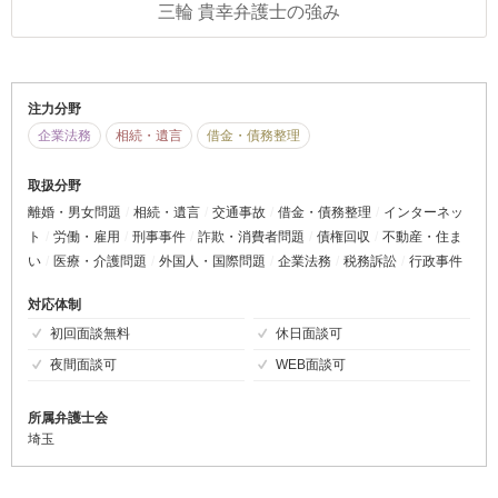
三輪 貴幸弁護士の強み
注力分野
企業法務
相続・遺言
借金・債務整理
取扱分野
離婚・男女問題
相続・遺言
交通事故
借金・債務整理
インターネッ
ト
労働・雇用
刑事事件
詐欺・消費者問題
債権回収
不動産・住ま
い
医療・介護問題
外国人・国際問題
企業法務
税務訴訟
行政事件
対応体制
初回面談無料
休日面談可
夜間面談可
WEB面談可
所属弁護士会
埼玉