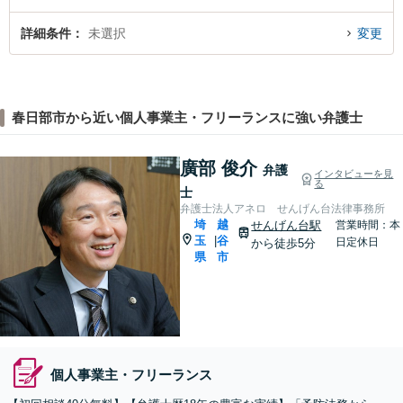
詳細条件
未選択
変更
春日部市から近い個人事業主・フリーランスに強い弁護士
廣部 俊介
弁護
インタビューを見
る
士
弁護士法人アネロ せんげん台法律事務所
埼
越
せんげん台駅
営業時間：本
玉
谷
|
日定休日
から徒歩5分
県
市
個人事業主・フリーランス