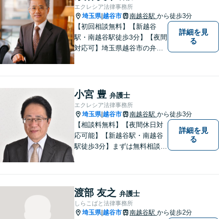
【当日／夜間／休日対応可】
エクレシア法律事務所
お気軽にご相談ください。
埼玉県
越谷市
南越谷駅
から徒歩3分
|
【初回相談無料】【新越谷
詳細を見
駅・南越谷駅徒歩3分】【夜間
る
対応可】埼玉県越谷市の弁護
士です。
小宮 豊
弁護士
エクレシア法律事務所
埼玉県
越谷市
南越谷駅
から徒歩3分
|
【相談料無料】【夜間休日対
詳細を見
応可能】【新越谷駅・南越谷
る
駅徒歩3分】まずは無料相談
（離婚を除く）でじっくりと
お話をうかがいます。
渡部 友之
弁護士
しらこばと法律事務所
埼玉県
越谷市
南越谷駅
から徒歩2分
|