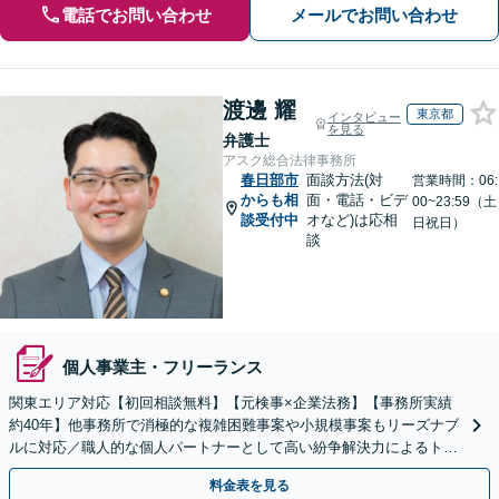
電話でお問い合わせ
メールでお問い合わせ
渡邊 耀
東京都
インタビュー
を見る
弁護士
アスク総合法律事務所
春日部市
面談方法(対
営業時間：06:
からも相
面・電話・ビデ
00~23:59（土
談受付中
オなど)は応相
日祝日）
談
個人事業主・フリーランス
関東エリア対応【初回相談無料】【元検事×企業法務】【事務所実績
約40年】他事務所で消極的な複雑困難事案や小規模事案もリーズナブ
ルに対応／職人的な個人パートナーとして高い紛争解決力によるトー
タルサポート【顧問契約OK】【オンライン面談対応】
料金表を見る