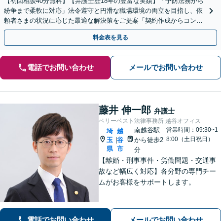
【初回相談40分無料】【弁護士歴18年の豊富な実績】「予防法務から
紛争まで柔軟に対応」法令遵守と円滑な職場環境の両立を目指し、依
頼者さまの状況に応じた最適な解決策をご提案「契約作成からコンプ
ライアンス体制構築まで、幅広い法的課題に対応」
料金表を見る
電話でお問い合わせ
メールでお問い合わせ
藤井 伸一郎
弁護士
ベリーベスト法律事務所 越谷オフィス
南越谷駅
営業時間：09:30~1
埼
越
8:00（土日祝日）
玉
谷
から徒歩2
|
県
市
分
【離婚・刑事事件・労働問題・交通事
故など幅広く対応】各分野の専門チー
ムがお客様をサポートします。
電話でお問い合わせ
メールでお問い合わせ