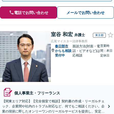
電話でお問い合わせ
メールでお問い合わせ
室谷 和宏
弁護士
東京都
広尾マイスター法律事務所
営業時
春日部市
面談方法(対面・電
からも相談
話・ビデオなど)は
間：本日
受付中
応相談
定休日
個人事業主・フリーランス
【関東エリア対応】【完全個室で相談】契約書の作成・リーガルチェ
ック、企業間や社内のトラブル対応など、何でもご相談ください。企
業の現状に即したオンリーワンのリーガルサービスを提供し、安定し