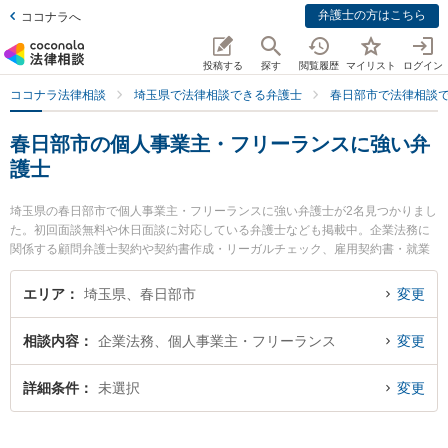
弁護士の方はこちら
ココナラへ
投稿する
探す
閲覧履歴
マイリスト
ログイン
ココナラ法律相談
埼玉県で法律相談できる弁護士
春日部市で法律相談
春日部市の個人事業主・フリーランスに強い弁
護士
埼玉県の春日部市で個人事業主・フリーランスに強い弁護士が2名見つかりまし
た。初回面談無料や休日面談に対応している弁護士なども掲載中。企業法務に
関係する顧問弁護士契約や契約書作成・リーガルチェック、雇用契約書・就業
規則作成等の細かな分野での絞り込み検索もでき便利です。特に水戸貴之法律
事務所の水戸 貴之弁護士ややまぐち法律事務所の山口 翔一弁護士のプロフィー
エリア
埼玉県、春日部市
変更
ル情報や弁護士費用、強みなどが注目されています。『春日部市で土日や夜間
に発生した個人事業主・フリーランスのトラブルを今すぐに弁護士に相談した
相談内容
企業法務、個人事業主・フリーランス
変更
い』『個人事業主・フリーランスのトラブル解決の実績豊富な近くの弁護士を
検索したい』『初回相談無料で個人事業主・フリーランスを法律相談できる春
日部市内の弁護士に相談予約したい』などでお困りの相談者さんにおすすめで
詳細条件
未選択
変更
す。