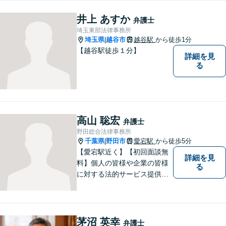
の慰謝料/損賠賠償請求など身
近なお困りごとはお気軽にご
井上 あすか
弁護士
相談ください。
埼玉東部法律事務所
埼玉県
越谷市
越谷駅
から徒歩1分
|
【越谷駅徒歩１分】
詳細を見
る
高山 聡宏
弁護士
野田総合法律事務所
千葉県
野田市
愛宕駅
から徒歩5分
|
【愛宕駅近く】【初回面談無
詳細を見
料】個人の皆様や企業の皆様
る
に対する法的サービス提供に
誠実に取り組んでいきたいと
考えております。刑事事件／
民事事件／家事事件／企業法
務など、幅広く対応します。
茅沼 英幸
弁護士