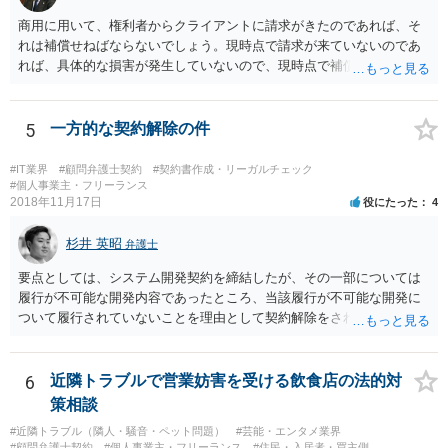
商用に用いて、権利者からクライアントに請求がきたのであれば、そ
れは補償せねばならないでしょう。現時点で請求が来ていないのであ
れば、具体的な損害が発生していないので、現時点で補償の必要はあ
りません。 なお、補償の問題が生じたときは、貴社がクライアントに
補償し、その補償分を損害として外注先に賠償請求することになるで
しょう。
5
一方的な契約解除の件
#IT業界
#顧問弁護士契約
#契約書作成・リーガルチェック
#個人事業主・フリーランス
2018年11月17日
役にたった
4
杉井 英昭
弁護士
要点としては、システム開発契約を締結したが、その一部については
履行が不可能な開発内容であったところ、当該履行が不可能な開発に
ついて履行されていないことを理由として契約解除をされた。そこ
で、既に開発を完了したものについての請負代金を請求できるか、と
いうご質問であると理解しました。 まず、「物理的にできない開発で
一方的に契約不履行のように伝えられ」とのことですが、「物理的に
6
近隣トラブルで営業妨害を受ける飲食店の法的対
できない」と真に言えるのかどうか、なぜ「物理的にできない開発」
策相談
を請け負うことになったのかが問題です。 もし、「物理的にできな
#近隣トラブル（隣人・騒音・ペット問題）
#芸能・エンタメ業界
い」という意味が、単に「契約に記載された納期では間に合わない」
#顧問弁護士契約
#個人事業主・フリーランス
#住民・入居者・買主側