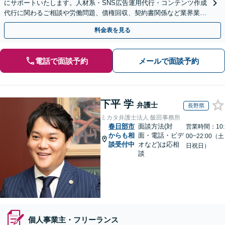
にサポートいたします。人材系・SNS広告運用代行・コンテンツ作成
代行に関わるご相談や労働問題、債権回収、契約書関係など業界業種
から規模に関わらず対応可能【初回相談無料】
料金表を見る
電話で面談予約
メールで面談予約
下平 学
弁護士
長野県
ミカタ弁護士法人 飯田事務所
春日部市
面談方法(対
営業時間：10:
からも相
面・電話・ビデ
00~22:00（土
談受付中
オなど)は応相
日祝日）
談
個人事業主・フリーランス