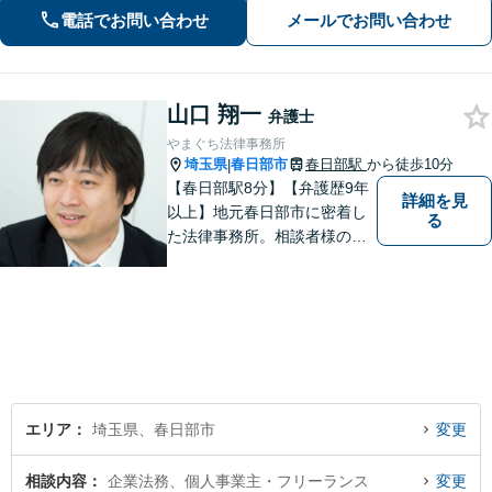
の取り扱い経験があります。【当日・
電話でお問い合わせ
メールでお問い合わせ
土日祝日・夜間・応相談対応可能】
山口 翔一
弁護士
やまぐち法律事務所
埼玉県
春日部市
春日部駅
から徒歩10分
|
【春日部駅8分】【弁護歴9年
詳細を見
以上】地元春日部市に密着し
る
た法律事務所。相談者様のお
気持ち、ご希望を尊重し、最
大限の利益をお返しできるよ
う尽力します。休日・夜間相
談も受け付けています。ぜひ
一度ご相談を！【初回相談無
料】
エリア
埼玉県、春日部市
変更
相談内容
企業法務、個人事業主・フリーランス
変更