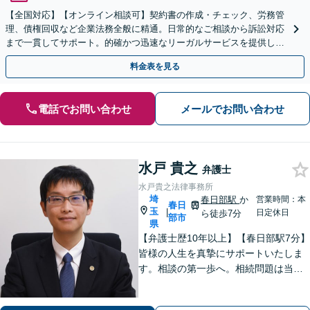
【全国対応】【オンライン相談可】契約書の作成・チェック、労務管
理、債権回収など企業法務全般に精通。日常的なご相談から訴訟対応
まで一貫してサポート。的確かつ迅速なリーガルサービスを提供しま
す。【初回相談無料】【休日・夜間相談可】
料金表を見る
電話でお問い合わせ
メールでお問い合わせ
水戸 貴之
弁護士
水戸貴之法律事務所
埼
春日部駅
か
営業時間：本
春日
玉
|
日定休日
ら徒歩7分
部市
県
【弁護士歴10年以上】【春日部駅7分】
皆様の人生を真摯にサポートいたしま
す。相談の第一歩へ。相続問題は当事
者同士ではなく弁護士を挟みましょ
う。交通事故は弁護士登録以来、多数