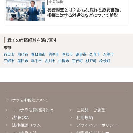
企業法務
税務調査とは？おもな流れと必要書類、
指摘に対する対処法などについて解説
近くの市区町村を選び直す
東部
行田市
加須市
春日部市
羽生市
草加市
越谷市
久喜市
八潮市
三郷市
蓮田市
幸手市
吉川市
白岡市
宮代町
杉戸町
松伏町
ココナラ法律相談について
ココナラ法律相談とは
ご意見・ご要望
法律Q&A
利用規約
法律相談コラム
プライバシーポリシー
ココナラとは
外部送信ポリシー