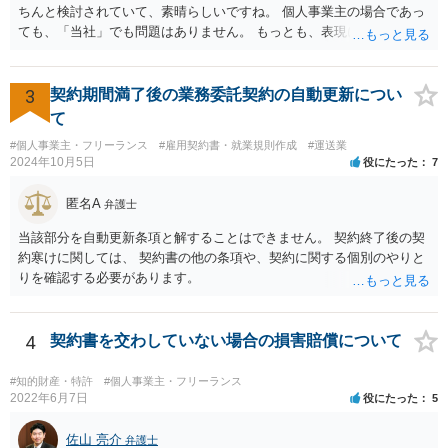
ちんと検討されていて、素晴らしいですね。 個人事業主の場合であっ
ても、「当社」でも問題はありません。 もっとも、表現に違和感があ
るというのであれば、屋号を使うとよいでしょう。 例えば、田中一郎
さんが「ABCウェブサービス」の屋号で事業を運営する際には、「当
社」の代わりに「ABCウェブサービス」とか「ABCWS」を使う等で
3
契約期間満了後の業務委託契約の自動更新につい
す。
て
#個人事業主・フリーランス
#雇用契約書・就業規則作成
#運送業
2024年10月5日
役にたった
7
匿名A
弁護士
当該部分を自動更新条項と解することはできません。 契約終了後の契
約寒けに関しては、 契約書の他の条項や、契約に関する個別のやりと
りを確認する必要があります。
4
契約書を交わしていない場合の損害賠償について
#知的財産・特許
#個人事業主・フリーランス
2022年6月7日
役にたった
5
佐山 亮介
弁護士