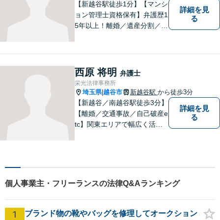
【新越谷駅徒歩1分】【マンシ
詳細を見
ョン管理士資格保有】弁護歴1
る
5年以上！離婚／遺産分割／刑
事事件で多数の実績あり！一
人でも多くの方に感謝してい
ただけるよう、誠心誠意取り
組みます。お困りごとはお気
西原 将明
弁護士
軽にご相談ください！【法テ
栄光法律事務所
ラス歓迎】
埼玉県
越谷市
新越谷駅
から徒歩3分
|
【新越谷／南越谷駅徒歩3分】
詳細を見
【離婚／交通事故／自己破産e
る
tc】関東エリアで幅広く活躍
する弁護士。依頼者様に寄り
添い、納得のいく解決を目指
します。完全個室／バリアフ
リーで安心して相談いただけ
ます。お気軽にご相談くださ
個人事業主・フリーランスの法律Q&Aランキング
い。
1
ブランド物の靴やバッグを修理してオークション