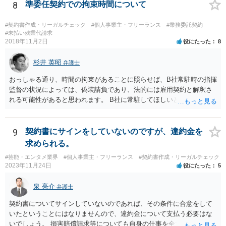
動を妨害する旨⽰唆して，移籍・独⽴を諦めさせること（優越的地位
8
準委任契約での拘束時間について
の濫⽤等）を例示しています。 ライバー事務所にも同様のことが言え
る可能性があり、あなたのケースでも、独占禁止法上問題となり得ま
#契約書作成・リーガルチェック
#個人事業主・フリーランス
#業務委託契約
す。 ただし、「※これら⾏為が実際に独占禁⽌法違反となるかどうか
#未払い残業代請求
2018年11月2日
役にたった
8
は，具体的態様に照らして個別に判断されることとなる。例えば，優
越的地位の濫⽤に関して，不当に不利益を与えるか否かは，課される
杉井 英昭
義務等の内容や期間が⽬的に照らして過⼤であるか，与える不利益の
弁護士
程度，代償措置の有無やその⽔準，あらかじめ⼗分な協議が⾏われた
おっしゃる通り、時間の拘束があることに照らせば、B社常駐時の指揮
か等を考慮の上，個別具体的に判断される」という指摘もなされてい
監督の状況によっては、偽装請負であり、法的には雇用契約と解釈さ
るので、ご事案に応じ、挙げられている事情を具体的に検討して行く
れる可能性があると思われます。 B社に常駐してほしいと先方が求め
必要があります。 なお、退所等で事務所側と揉めるようであれば、弁
る理由がコミュニケーションをしやすいからであるとするのであれ
護士に直接相談・依頼し、事務所側と交渉にあたってもらう方法もあ
ば、折衷的な提案として、「突発的な質問に対応できるように、基本
るかと思います。 （参考）「⼈材分野における公正取引委員会の取
的には１０時〜１９時はできるだけB社にいるよう努力はします。た
9
契約書にサインをしていないのですが、違約金を
組」（令和元年９月２５日 公正取引委員会）６頁 https://www.jftc.g
だ、他の仕事もありますので、必ずその条件を守れるとは限りません
求められる。
o.jp/houdou/kouenkai/190925kondan_file/siryou2.pdf
し、B社常駐時であっても本件以外の仕事もさせてもらうことになりま
#芸能・エンタメ業界
#個人事業主・フリーランス
#契約書作成・リーガルチェック
す。」というものが考えられます。 その提案すら断られるようであれ
2023年11月24日
役にたった
5
ば、ちょっと危険な会社だというシグナルと考えるべきでしょう。
泉 亮介
弁護士
契約書についてサインしていないのであれば、その条件に合意をして
いたということにはなりませんので、違約金について支払う必要はな
いでしょう。 損害賠償請求等についても自身の仕事を全て処理してか