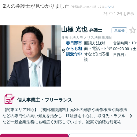
2
人の弁護士が見つかりました
(検索結果について詳しくは
こちら
)
2件中 1-2件を表示
山極 光也
弁護士
東京都
弁護士法人モノリス法律事務所
春日部市
面談方法(対
営業時間：10:
からも相
面・電話・ビデ
00~23:00（土
談受付中
オなど)は応相
日祝日）
談
個人事業主・フリーランス
【関東エリア対応】【初回相談無料】元SEの経験や著作権法や商標法
などの専門性の高い知見を活かし、IT法務を中心に、取引先トラブル
など一般企業法務にも幅広く対応しています。誠実で的確な対応を心
がけ、ビジネスの発展をサポート【顧問契約も注力中】