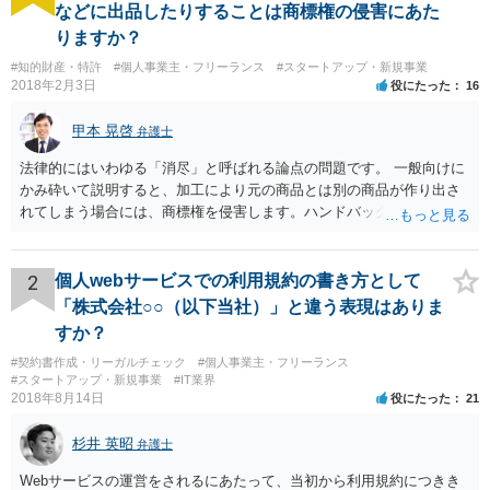
などに出品したりすることは商標権の侵害にあた
りますか？
#知的財産・特許
#個人事業主・フリーランス
#スタートアップ・新規事業
2018年2月3日
役にたった
16
甲本 晃啓
弁護士
法律的にはいわゆる「消尽」と呼ばれる論点の問題です。 一般向けに
かみ砕いて説明すると、加工により元の商品とは別の商品が作り出さ
れてしまう場合には、商標権を侵害します。ハンドバッグをポーチに
リメイクするなどの場合です。他方で、単なる性能や品質を維持する
ための加工（一般にいう修理）は、商標権を侵害しません。 商標権者
は、その商品を売ったときに対価を回収しているので、商標権は用い
2
個人webサービスでの利用規約の書き方として
尽くされている（用尽、消尽といいます。）と解釈されます。他方
「株式会社○○（以下当社）」と違う表現はありま
で、商標権者の預かり知らないところで、販売した商品から別の商品
すか？
（コピー品やリメイク品）が作りだされてしまうと、その商品が仮に
#契約書作成・リーガルチェック
#個人事業主・フリーランス
酷い品質であれば、商標権者のブランドイメージが傷ついてしまいま
#スタートアップ・新規事業
#IT業界
すし、その証商標権者にクレームが来てしまいますので、商標権を侵
2018年8月14日
役にたった
21
害します。その商品が流通すれば商標権（ロゴマーク等）に対する一
般消費者の信頼も害することになります。また、本来商標権者に入る
杉井 英昭
弁護士
べき利益が入らないことになります。 修理だけではそのような問題は
生じません。
Webサービスの運営をされるにあたって、当初から利用規約につきき