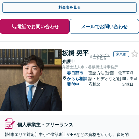
た経営をサポートいたします。【電話・WEB面談可】
料金表を見る
電話でお問い合わせ
メールでお問い合わせ
板橋 晃平
東京都
インタビュ
ーを見る
弁護士
弁護士法人市ヶ谷板橋法律事務所
営業時
春日部市
面談方法(対面・電
からも相談
話・ビデオなど)は
間：本日
受付中
応相談
定休日
個人事業主・フリーランス
【関東エリア対応】中小企業診断士やFPなどの資格を活かし、多角的