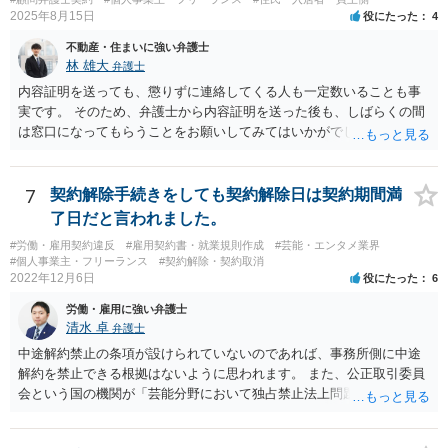
ということであれば、それは単純に履行遅滞を理由とする債務不履行
2025年8月15日
役にたった
4
ですから、契約解除は有効です。 「物理的にできない」が、そもそも
不動産・住まいに強い弁護士
そのような開発は理論的に不可能（例えば、タイムマシンを作るとい
林 雄大
弁護士
う契約等）であれば、契約自体が無効になる可能性があります。 いず
れの場合であっても、結局は、上記の「物理的にできない」部分を除
内容証明を送っても、懲りずに連絡してくる人も一定数いることも事
いた部分は開発完了しているということですから、その部分に相当す
実です。 そのため、弁護士から内容証明を送った後も、しばらくの間
る請負代金は請求できる可能性があります。 ただし、当該開発完了部
は窓口になってもらうことをお願いしてみてはいかがでしょうか。 そ
分だけでどれくらいの価値があるのか、が問題になります。 一般論は
うすれば、もしその方から不当な要求を受けることがあっても、「窓
以上で、より個別的なお話は、詳しい契約内容や開発内容を知る必要
口（弁護士に）言ってください」とだけお伝えし、それ以外には一切
がありますので、正式に弁護士に相談することも検討された方がよい
応じないという姿勢をとることができるため、スタッフの方の負担軽
7
契約解除手続きをしても契約解除日は契約期間満
と思います。
減を図れると思います。 大変な状況かと思いますが、ご参考になりま
了日だと言われました。
したら幸いです。
#労働・雇用契約違反
#雇用契約書・就業規則作成
#芸能・エンタメ業界
#個人事業主・フリーランス
#契約解除・契約取消
2022年12月6日
役にたった
6
労働・雇用に強い弁護士
清水 卓
弁護士
中途解約禁止の条項が設けられていないのであれば、事務所側に中途
解約を禁止できる根拠はないように思われます。 また、公正取引委員
会という国の機関が「芸能分野において独占禁止法上問題となり得る
行為の想定例」として、「所属事務所が，契約終了後は⼀定期間芸能
活動を⾏えない旨の義務を課し，⼜は移籍・独⽴した場合には芸能活