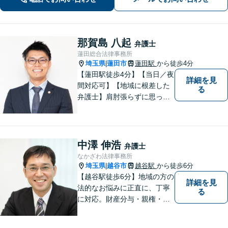
那賀島 八起
弁護士
蓮田総合法律事務所
埼玉県
蓮田市
蓮田駅
から徒歩4分
|
【蓮田駅徒歩4分】【当日／夜
詳細を見
間対応可】【地域に根差した
る
弁護士】肩肘張らずに思って
いることや感じていることを
お話しいただき、解決案を一
緒に考えていきましょう。
中澤 伸浩
弁護士
なかざわ法律事務所
埼玉県
越谷市
越谷駅
から徒歩6分
|
【越谷駅徒歩6分】地域の方の
詳細を見
法的なお悩みに正直に、丁寧
る
に対応。財産分与・親権・養
育費・不倫/不貞の慰謝料・個
人/会社/事業の借金・交通事故