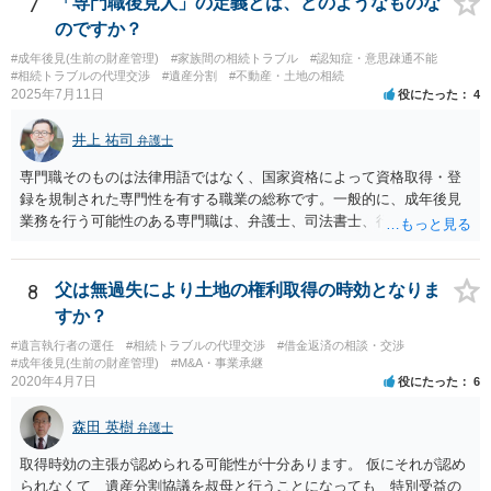
7
「専門職後見人」の定義とは、どのようなものな
うため、一度個別にご相談をされることをお勧めいたします。
のですか？
#成年後見(生前の財産管理)
#家族間の相続トラブル
#認知症・意思疎通不能
#相続トラブルの代理交渉
#遺産分割
#不動産・土地の相続
2025年7月11日
役にたった
4
井上 祐司
弁護士
専門職そのものは法律用語ではなく、国家資格によって資格取得・登
録を規制された専門性を有する職業の総称です。一般的に、成年後見
業務を行う可能性のある専門職は、弁護士、司法書士、行政書士、税
理士、社会福祉士、精神保健福祉士等が挙げられます。 精神保健福祉
士はほぼ無条件で成年後見人に選任されるわけではなく、基幹研修を
受講して継続研修を受講し続ける必要がありますが、家庭裁判所から
8
父は無過失により土地の権利取得の時効となりま
選任された場合には専門職後見人と呼ぶことになるでしょう。
すか？
#遺言執行者の選任
#相続トラブルの代理交渉
#借金返済の相談・交渉
#成年後見(生前の財産管理)
#M&A・事業承継
2020年4月7日
役にたった
6
森田 英樹
弁護士
取得時効の主張が認められる可能性が十分あります。 仮にそれが認め
られなくて 遺産分割協議を叔母と行うことになっても 特別受益の