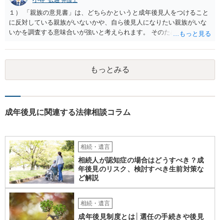
弁護士
１） 「親族の意見書」は、どちらかというと成年後見人をつけること
に反対している親族がいないかや、自ら後見人になりたい親族がいな
いかを調査する意味合いが強いと考えられます。 そのため、ご相談の
ご事情であれば無視してしまっても特に不都合はないと考えられま
す。 ２） 場合によっては、介護や被後見人の財産の処分等に関して、
後見人から相談があることも考えられます。 また、お祖母さんがお亡
もっとみる
くなりになった場合、相続人となる可能性がありますが、 その場合は
相続放棄されれば問題ありません。 ３） 完全に拒否する方法はないか
もしれませんが、 関わりを持ちたくないとのことでしたら、親族の意
見書にその旨を記載して提出しておけば良いかも知れません。 後見人
としても、関わりを拒否している親族にあえて連絡をしてくる可能性
成年後見に関連する法律相談コラム
は低いと考えられます。 以上、ご参考になさってください。
相続・遺言
相続人が認知症の場合はどうすべき？成
年後見のリスク、検討すべき生前対策な
ど解説
相続・遺言
成年後見制度とは│選任の手続きや後見