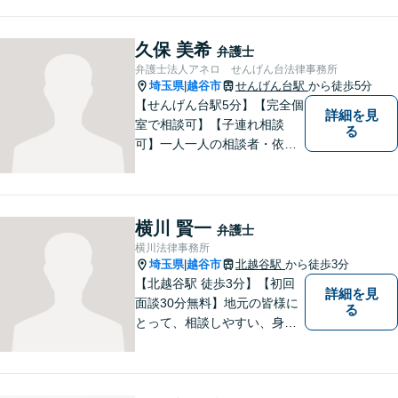
誠実に対応してまいります。
離婚、相続、交通事故、借
金、 労働、企業法務など、多
久保 美希
弁護士
岐に渡る分野に精通していま
弁護士法人アネロ せんげん台法律事務所
す。お困りごとはお気軽にご
埼玉県
越谷市
せんげん台駅
から徒歩5分
|
連絡ください。
【せんげん台駅5分】【完全個
詳細を見
室で相談可】【子連れ相談
る
可】一人一人の相談者・依頼
者に真摯に向き合うことを大
切にしています。相談にお越
しくださった方々のお悩みを
適切かつ速やかに解決いたし
横川 賢一
弁護士
ます。 お気軽にご相談くださ
横川法律事務所
い。
埼玉県
越谷市
北越谷駅
から徒歩3分
|
【北越谷駅 徒歩3分】【初回
詳細を見
面談30分無料】地元の皆様に
る
とって、相談しやすい、身近
な法律事務所を目指しており
ます。法律問題でお悩みの
方、弁護士にこんなこと相談