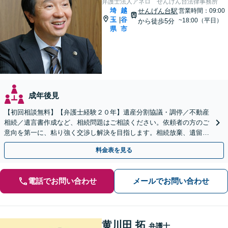
弁護士法人アネロ せんげん台法律事務所
埼
越
せんげん台駅
営業時間：09:00
玉
谷
|
~18:00（平日）
から徒歩5分
県
市
成年後見
【初回相談無料】【弁護士経験２０年】遺産分割協議・調停／不動産
相続／遺言書作成など、相続問題はご相談ください。依頼者の方のご
意向を第一に、粘り強く交渉し解決を目指します。相続放棄、遺留分
侵害額請求もお任せください【せんげん台駅5分】
料金表を見る
電話でお問い合わせ
メールでお問い合わせ
黄川田 拓
弁護士