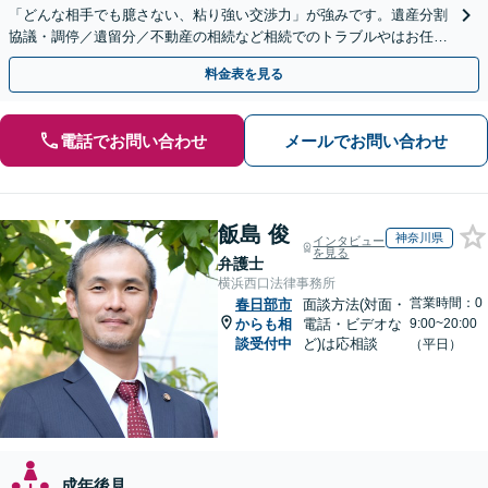
「どんな相手でも臆さない、粘り強い交渉力」が強みです。遺産分割
協議・調停／遺留分／不動産の相続など相続でのトラブルやはお任せ
ください。遺言書や生前贈与など生前対策にも注力
料金表を見る
電話でお問い合わせ
メールでお問い合わせ
飯島 俊
神奈川県
インタビュー
を見る
弁護士
横浜西口法律事務所
営業時間：0
春日部市
面談方法(対面・
からも相
電話・ビデオな
9:00~20:00
談受付中
ど)は応相談
（平日）
成年後見