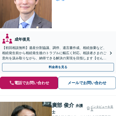
成年後見
【初回相談無料】遺産分割協議、調停、遺言書作成、相続放棄など、
相続発生前から相続発生後のトラブルに幅広く対応。相談者さまのご
意向を汲み取りながら、納得できる解決の実現を目指します【せんげ
ん台駅より徒歩5分】
料金表を見る
電話でお問い合わせ
メールでお問い合わせ
廣部 俊介
弁護
インタビューを見
る
士