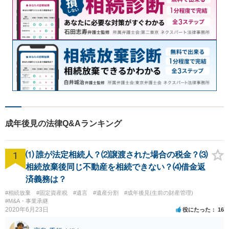
成年後見の法律Q&Aランキング
1
⑴ 誰が法定相続人？⑵譲渡された場合の税金？⑶
相続放棄後同じ不動産を相続できない？⑷借金返
済義務は？
#相続放棄
#固定資産税
#遺言
#遺産分割
#成年後見(生前の財産管理)
#M&A・事業承継
2020年6月23日
役にたった
16