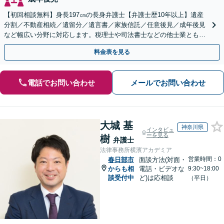
【初回相談無料】身長197㎝の長身弁護士【弁護士歴10年以上】遺産
分割／不動産相続／遺留分／遺言書／家族信託／任意後見／成年後見
など幅広い分野に対応します。税理士や司法書士などの他士業とも連
携【出張相談】【夜間・休日面談】【横浜駅7分】
料金表を見る
電話でお問い合わせ
メールでお問い合わせ
大城 基
神奈川県
インタビュ
ーを見る
樹
弁護士
法律事務所横濱アカデミア
営業時間：0
春日部市
面談方法(対面・
からも相
電話・ビデオな
9:30~18:00
談受付中
ど)は応相談
（平日）