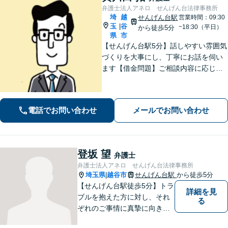
弁護士法人アネロ せんげん台法律事務所
埼
越
せんげん台駅
営業時間：09:30
玉
谷
|
~18:30（平日）
から徒歩5分
県
市
【せんげん台駅5分】話しやすい雰囲気
づくりを大事にし、丁寧にお話を伺い
ます【借金問題】ご相談内容に応じて
チームで対応。あらゆる借金問題に幅
広く対応可能【労働問題】労働局での
勤務経験を活かし、相談者さま目線に
電話でお問い合わせ
メールでお問い合わせ
立った的確なアドバイスを【初回相談
無料】
登坂 望
弁護士
弁護士法人アネロ せんげん台法律事務所
埼玉県
越谷市
せんげん台駅
から徒歩5分
|
【せんげん台駅徒歩5分】トラ
詳細を見
ブルを抱えた方に対し、それ
る
ぞれのご事情に真摯に向き合
い、一つ一つの事件に対して