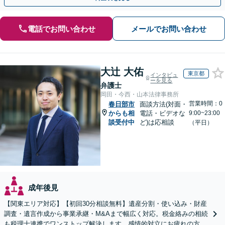
電話でお問い合わせ
メールでお問い合わせ
大辻 大佑
東京都
インタビュ
ーを見る
弁護士
岡田・今西・山本法律事務所
営業時間：0
春日部市
面談方法(対面・
からも相
電話・ビデオな
9:00~23:00
談受付中
ど)は応相談
（平日）
成年後見
【関東エリア対応】【初回30分相談無料】遺産分割・使い込み・財産
調査・遺言作成から事業承継・M&Aまで幅広く対応。税金絡みの相続
も税理士連携でワンストップ解決します。感情的対立にお疲れの方や