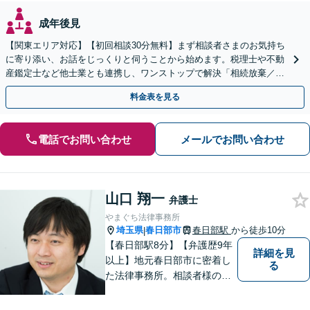
成年後見
【関東エリア対応】【初回相談30分無料】まず相談者さまのお気持ち
に寄り添い、お話をじっくりと伺うことから始めます。税理士や不動
産鑑定士など他士業とも連携し、ワンストップで解決「相続放棄／遺
言書作成／遺留分侵害額請求／使い込み・寄与分など」
料金表を見る
電話でお問い合わせ
メールでお問い合わせ
山口 翔一
弁護士
やまぐち法律事務所
埼玉県
春日部市
春日部駅
から徒歩10分
|
【春日部駅8分】【弁護歴9年
詳細を見
以上】地元春日部市に密着し
る
た法律事務所。相談者様のお
気持ち、ご希望を尊重し、最
大限の利益をお返しできるよ