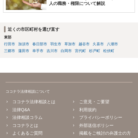
人の職務・権限について解説
近くの市区町村を選び直す
東部
行田市
加須市
春日部市
羽生市
草加市
越谷市
久喜市
八潮市
三郷市
蓮田市
幸手市
吉川市
白岡市
宮代町
杉戸町
松伏町
ココナラ法律相談について
ココナラ法律相談とは
ご意見・ご要望
法律Q&A
利用規約
法律相談コラム
プライバシーポリシー
ココナラとは
外部送信ポリシー
よくあるご質問
掲載をご検討の弁護士の方