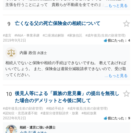
主張を行うことによって 貴殿らが不動産を全てそのまま取得できる
ことが可能でしょう。
9
亡くなる父の死亡保険金の相続について
#遺言
#M&A・事業承継
#口座凍結解除
#家族信託
#成年後見(生前の財産管理)
2019年9月2日
役にたった
4
内藤 政信
弁護士
相続人でないと保険や相続の手続はできないですね。 教えてあげれば
いいでしょう。 また、保険金は遺留分減殺請求できないので、受け取
ってください。
10
後見人等による「親族の意見書」の提出を無視し
た場合のデメリットと今後に関して
#成年後見(生前の財産管理)
#相続手続き
#成年後見(生前の財産管理)
#認知症・意思疎通不能
#遺留分侵害額請求・放棄
#相続放棄
2022年8月2日
役にたった
9
相続・遺言に強い弁護士
小寺 弘通