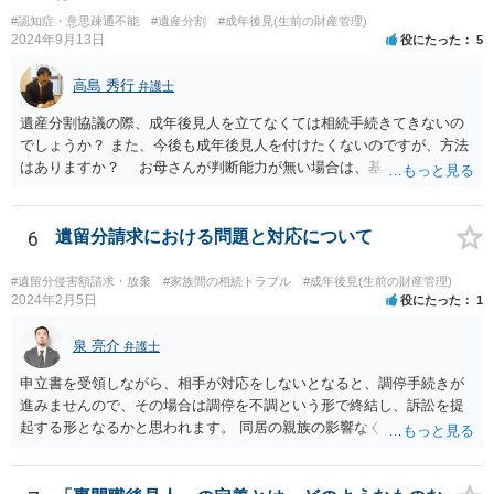
２０００年４月ということだと１９年前の話です。 その当時、成
#認知症・意思疎通不能
#遺産分割
#成年後見(生前の財産管理)
年後見人に選任されていたのかわかりませんが 成年後見人が選任さ
2024年9月13日
役にたった
5
れていなければ 遺産分割協議は有効の可能性があります。 無効で
も時効取得あるいは消滅時効にかかっている 可能性があります。
高島 秀行
弁護士
弁護士に詳しい事情を説明して面談で相談した方がよいと思いま
す。
遺産分割協議の際、成年後見人を立てなくては相続手続きてきないの
でしょうか？ また、今後も成年後見人を付けたくないのですが、方法
はありますか？ お母さんが判断能力が無い場合は、基本的に成年後
見人をつけるほかありません。 遺産分割審判や遺産分割調停を申し
立て、お母さんに特別代理人をつけるという方法も考えられますが、
遺産分割だけでなく、その後の取得した遺産の管理もありますので
6
遺留分請求における問題と対応について
遺産分割審判や遺産分割調停を申し立て、お母さんに特別代理人をつ
けるということでは解決できなさそうなので 後見人をつけるよう求め
#遺留分侵害額請求・放棄
#家族間の相続トラブル
#成年後見(生前の財産管理)
られると思います。 弁護士に面談で相談された方がよいと思いま
2024年2月5日
役にたった
1
す。
泉 亮介
弁護士
申立書を受領しながら、相手が対応をしないとなると、調停手続きが
進みませんので、その場合は調停を不調という形で終結し、訴訟を提
起する形となるかと思われます。 同居の親族の影響なく、というのは
難しいでしょう。ただ、裁判や調停の中では主張等が書面で残るた
め、後からひっくり返すということは難しくなってくるかと思われま
す。 公開相談の場でのご相談については、どうしても限界が出てしま