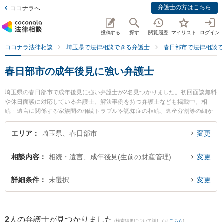
弁護士の方はこちら
ココナラへ
投稿する
探す
閲覧履歴
マイリスト
ログイン
ココナラ法律相談
埼玉県で法律相談できる弁護士
春日部市で法律相談
春日部市の成年後見に強い弁護士
埼玉県の春日部市で成年後見に強い弁護士が2名見つかりました。初回面談無料
や休日面談に対応している弁護士、解決事例を持つ弁護士なども掲載中。相
続・遺言に関係する家族間の相続トラブルや認知症の相続、遺産分割等の細か
な分野での絞り込み検索もでき便利です。特に水戸貴之法律事務所の水戸 貴之
弁護士ややまぐち法律事務所の山口 翔一弁護士のプロフィール情報や弁護士費
エリア
埼玉県、春日部市
変更
用、強みなどが注目されています。『春日部市で土日や夜間に発生した成年後
見のトラブルを今すぐに弁護士に相談したい』『成年後見のトラブル解決の実
相談内容
相続・遺言、成年後見(生前の財産管理)
変更
績豊富な近くの弁護士を検索したい』『初回相談無料で成年後見を法律相談で
きる春日部市内の弁護士に相談予約したい』などでお困りの相談者さんにおす
すめです。
詳細条件
未選択
変更
2
人の弁護士が見つかりました
(検索結果について詳しくは
こちら
)