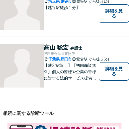
埼玉県
越谷市
越谷駅
から徒歩1分
|
【越谷駅徒歩１分】
詳細を見
る
高山 聡宏
弁護士
野田総合法律事務所
千葉県
野田市
愛宕駅
から徒歩5分
|
【愛宕駅近く】【初回面談無
詳細を見
料】個人の皆様や企業の皆様
る
に対する法的サービス提供に
誠実に取り組んでいきたいと
考えております。刑事事件／
民事事件／家事事件／企業法
務など、幅広く対応します。
【当日／夜間／休日対応可】
相続に関する診断ツール
お気軽にご相談ください。