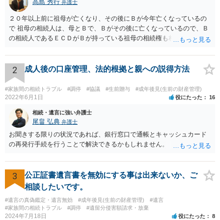
高島 秀行
弁護士
２０年以上前に祖母が亡くなり、その後にＢが今年亡くなっているの
で 祖母の相続人は、母とＢで、Ｂがその後に亡くなっているので、Ｂ
の相続人であるＥＣＤがＢが持っている祖母の相続権も相続すること
となります。 したがって、遺産分割協議するにも、相続放棄するにも
Ｅも行う必要があります。 Ｂの配偶者であるＥは常にＢの相続人とな
ります。
2
成人後の口座管理、法的根拠と親への説得方法
#家族間の相続トラブル
#調停
#協議
#生前贈与
#成年後見(生前の財産管理)
2022年6月1日
役にたった
16
相続・遺言に強い弁護士
尾畠 弘典
弁護士
お聞きする限りの状況であれば、銀行窓口で通帳とキャッシュカード
の再発行手続を行うことで解決できるかもしれません。
3
公正証書遺言書を無効にする事は出来ないか、ご
相談したいです。
#遺言の真偽鑑定・遺言無効
#成年後見(生前の財産管理)
#遺言
#家族間の相続トラブル
#調停
#遺留分侵害額請求・放棄
2024年7月18日
役にたった
8