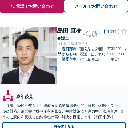
電話でお問い合わせ
メールでお問い合わせ
島田 直樹
千葉県
インタビュ
ーを見る
弁護士
佐野総合法律事務所
営業時間：0
春日部市
面談方法(対面・
からも相
電話・ビデオな
9:00~17:00
談受付中
ど)は応相談
（平日）
成年後見
【弁護士経験20年以上】遺産分割協議遺留分など、幅広い相続トラブ
ルに対応。遺言書作成や任意後見など生前対策にも注力中。依頼者さ
まのご意向を反映した納得感の高い解決を目指します【初回来所相談
無料】【電話相談・web面談可】【千葉中央駅5分】
料金表を見る