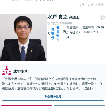
2件中 1-2件を表示
水戸 貴之
弁護士
水戸貴之法律事務所
春
春日部駅
営業時間：09:30~
埼
日
18:30（平日）
から徒歩7
玉
|
部
分
県
市
成年後見
【弁護士歴10年以上】【春日部駅7分】相続問題は当事者間だけで解
決しようとせず、弁護士へご依頼を。他士業とも連携し、遺産分割・
相続放棄・遺言書の作成など相続全般に対応いたします。【当日・土
日祝日・夜間・応相談対応可能】
料金表を見る