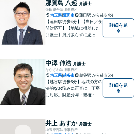
してよいのかと迷っている
那賀島 八起
弁護士
方、ぜひ一度ご相談くださ
蓮田総合法律事務所
い。
埼玉県
蓮田市
蓮田駅
から徒歩4分
|
【蓮田駅徒歩4分】【当日／夜
詳細を見
間対応可】【地域に根差した
る
弁護士】肩肘張らずに思って
いることや感じていることを
お話しいただき、解決案を一
緒に考えていきましょう。
中澤 伸浩
弁護士
なかざわ法律事務所
埼玉県
越谷市
越谷駅
から徒歩6分
|
【越谷駅徒歩6分】地域の方の
詳細を見
法的なお悩みに正直に、丁寧
る
に対応。財産分与・親権・養
育費・不倫/不貞の慰謝料・個
人/会社/事業の借金・交通事故
の慰謝料/損賠賠償請求など身
近なお困りごとはお気軽にご
井上 あすか
弁護士
相談ください。
埼玉東部法律事務所