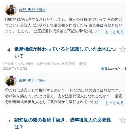
高島 秀行
弁護士
印鑑登録が代理でなされたとしても、母が公証役場に行って その内容
でよいと公証人に説明をして遺言書を作成したら 遺言書は有効となり
ます。 むしろ、 公正証書作成前後に下記の事情があったことが証明で
きれば判断能力がなく 無効だったと主張することが可能です。 翌年1
月に携帯が新しくなった母からの第一声は「ここにいたら殺される」
「面会に来てくれ」で、長男に聞くと「面会は出来ない。俺は携帯電
4
遺産相続が終わっていると認識していた土地につ
話の使い方を教える為に会っている」「母の話は聞かなくて良い」と
いて
電話が切れました。その後の電話でも「食事に毒が入っている」「体
#不動産・土地の相続
#成年後見(生前の財産管理)
#協議
にチップが埋められている」等、おかしかったです。 当時の診療記
2019年3月27日
役にたった
8
録、介護認定の資料、介護記録を取得して 弁護士に面談で相談された
方がよいと思います。
高島 秀行
弁護士
①これは遺言として機能するのか？ 祖父の口頭の遺言は無効です。
②精神を病んでいたとは言え、夫が法定代理人になれるのか？ 遺産
分割当時成年後見人として裁判所から選任されていれば 法定代理人
となります。 ③相続を認めていないのに何故120万円を返さないの
か？ 返せという主張は、取り消し又は無効を認める主張になるので
そのような主張はこちらからしない方がよいと思います。 ④財産分
5
認知症の親の相続手続き、成年後見人の必要性
与が終わったと認識しているのに今更土地の相続をやり直せるのか？
は？