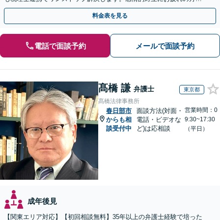
紛争予防をご検討の方も、お気軽にご相談ください。
料金表を見る
電話で面談予約
メールで面談予約
髙橋 謙
弁護士
東京都
髙橋法律事務所
営業時間：0
春日部市
面談方法(対面・
からも相
電話・ビデオな
9:30~17:30
談受付中
ど)は応相談
（平日）
成年後見
【関東エリア対応】【初回相談無料】35年以上の弁護士経験で培った