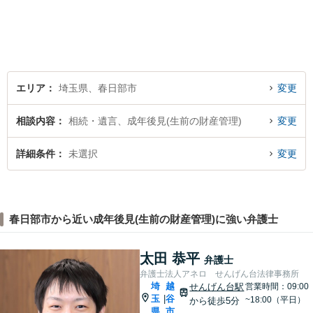
う尽力します。休日・夜間相
談も受け付けています。ぜひ
一度ご相談を！【初回相談無
料】
エリア
埼玉県、春日部市
変更
相談内容
相続・遺言、成年後見(生前の財産管理)
変更
詳細条件
未選択
変更
春日部市から近い成年後見(生前の財産管理)に強い弁護士
太田 恭平
弁護士
弁護士法人アネロ せんげん台法律事務所
埼
越
せんげん台駅
営業時間：09:00
玉
谷
|
~18:00（平日）
から徒歩5分
県
市