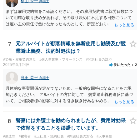
横山 令一
弁護士
まずは雇用契約書をご確認ください。 その雇用契約書に就労日数につ
いて明確な取り決めがあれば、その取り決めに不足する日数について
は雇い主の責任で働けなかったものとして、所定どおりの賃金（民法5
36条2項）、又は、平均賃金の6割に相当する休業手当（労働基準法26
条）を請求できる可能性があります。ただ、自分からシフトの希望日
数を減らした分については難しいでしょう。 特に後者については、違
7
元アルバイトが顧客情報を無断使用し勧誘及び競
反した場合は労働基準監督署に申告して雇い主に指導をしてもらう手
業避止義務、法的対処法は？
続が用意されています（労働基準法104条）。 前者については労働基
#労働・雇用契約違反
#個人事業主・フリーランス
#問題社員の対応
準監督署の管轄外ですので、弁護士に請求を依頼したり、裁判所に民
2025年6月24日
役にたった
2
事訴訟や労働審判を申し立てたりする方法を取ることになるでしょ
う。
髙田 晃平
弁護士
具体的な事実関係が定かでないため、一般的な回答になることをご承
知おきください。 アルバイトの方に対して、競業避止義務違反に基づ
いて、ご相談者様の顧客に対する引き抜き行為をやめるように求める
ことや損害賠償請求を行うことが考えられます。 同じ駅のエリアにお
いてネイルサロンを開業していることや、同意なく顧客の電話番号やL
INEアカウント、メールアドレス等を持ち出して勧誘をしていることに
8
警察には弁護士を勧められましたが、費用対効果
ついては、競業避止義務に違反しているものと考えられます。 もっと
で依頼をすることを躊躇しています。
も、正式には退職していないものの、出社もしていないということで
#偽造罪
#被害者
#正社員・契約社員
#問題社員の対応
#人事異動
すと、在職中か退職扱いとなるかで争いになり、競業避止義務条項の