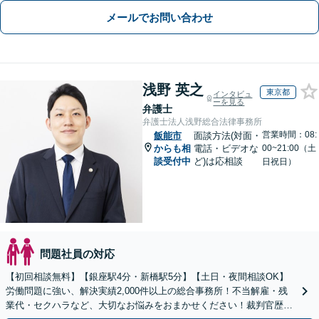
メールでお問い合わせ
浅野 英之
東京都
インタビュ
ーを見る
弁護士
弁護士法人浅野総合法律事務所
営業時間：08:
飯能市
面談方法(対面・
からも相
電話・ビデオな
00~21:00（土
談受付中
ど)は応相談
日祝日）
問題社員の対応
【初回相談無料】【銀座駅4分・新橋駅5分】【土日・夜間相談OK】
労働問題に強い、解決実績2,000件以上の総合事務所！不当解雇・残
業代・セクハラなど、大切なお悩みをおまかせください！裁判官歴35