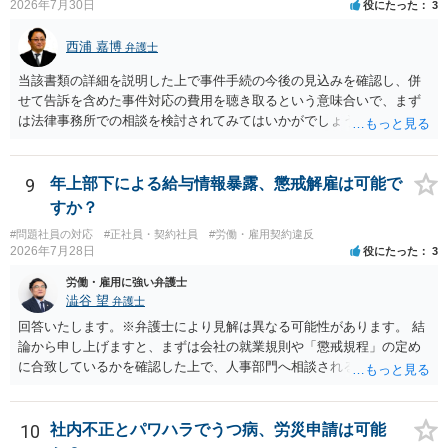
2026年7月30日
役にたった
3
有効性が問題になるところであり、損害賠償請求を行うにしても損害
の主張・立証が容易ではないため、労働法を扱う弁護士にご相談され
西浦 嘉博
弁護士
るのがよいと思われます。
当該書類の詳細を説明した上で事件手続の今後の見込みを確認し、併
せて告訴を含めた事件対応の費用を聴き取るという意味合いで、まず
は法律事務所での相談を検討されてみてはいかがでしょうか。 上記、
ご参考ください。
9
年上部下による給与情報暴露、懲戒解雇は可能で
すか？
#問題社員の対応
#正社員・契約社員
#労働・雇用契約違反
2026年7月28日
役にたった
3
労働・雇用に強い弁護士
澁谷 望
弁護士
回答いたします。※弁護士により見解は異なる可能性があります。 結
論から申し上げますと、まずは会社の就業規則や「懲戒規程」の定め
に合致しているかを確認した上で、人事部門へ相談されることが最優
先となります。 その上で、いきなりの懲戒解雇は法的ハードルが高い
ものの、重い懲戒処分の対象には十分なり得ます。 名誉や評価の回復
については、会社側に「部下の不正行為による情報漏洩」と正式に認
10
社内不正とパワハラでうつ病、労災申請は可能
定させ、誤認した他部署への適切なフォローや周知を求めるのが有効