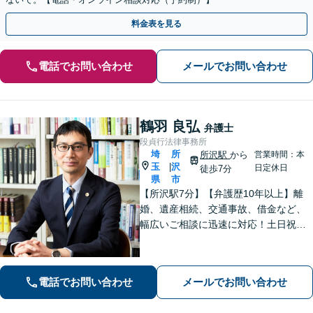
料金表を見る
電話でお問い合わせ
メールでお問い合わせ
鶴羽 良弘
弁護士
段貞行法律事務所
埼
所
所沢駅
から
営業時間：本
玉
沢
|
日定休日
徒歩7分
県
市
【所沢駅7分】【弁護歴10年以上】離
婚、遺産相続、交通事故、借金など、
幅広いご相談に迅速に対応！土日祝夜
間も対応◎1人1人に最適な解決方法を
ご提案します。まずはお気軽にご相談
ください！【初回相談無料】
電話でお問い合わせ
メールでお問い合わせ