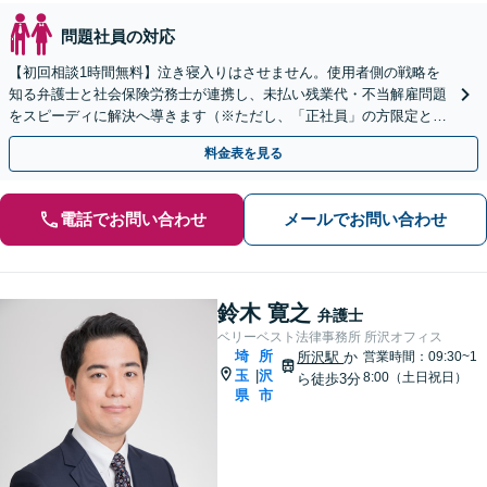
問題社員の対応
【初回相談1時間無料】泣き寝入りはさせません。使用者側の戦略を
知る弁護士と社会保険労務士が連携し、未払い残業代・不当解雇問題
をスピーディに解決へ導きます（※ただし、「正社員」の方限定とな
ります）。
料金表を見る
電話でお問い合わせ
メールでお問い合わせ
鈴木 寛之
弁護士
ベリーベスト法律事務所 所沢オフィス
埼
所
所沢駅
か
営業時間：09:30~1
玉
沢
|
8:00（土日祝日）
ら徒歩3分
県
市