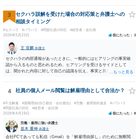
該パワハラ行為を認識していたにもかかわらず、適切な対策を怠った
しております。
と主張できるか。 ③：当該パワハラ行為のせいで相談者様が適応障害
を患ったと主張できるか。 ④：①②③の主張を裏付ける証拠がどの程
3
セクハラ誤解を受けた場合の対応策と弁護士への
度充実しているか。 ⑤：未払残業代等、会社に対して他に請求できそ
相談タイミング
うなものはあるか。 ①～③により、パワハラ行為をした本人/会社の両
#セクハラ
#パワハラ
#問題社員の対応
#経営者・会社側
方に対して損害賠償等を請求できるか否かが変わってきます。 ④によ
2026年5月23日
役にたった
3
り、交渉のみで妥協べきか、訴訟も見据えて徹底的に責任追求できそ
うかを検討することになります。 また、会社に対して他に請求できそ
王 宣麟
弁護士
うなものがあれば（⑤）、パワハラの証拠が多少不足していたとして
も、併せて請求することによって、解決金の増額事由として扱うこと
セクハラの内部通報があったときに、一般的にはヒアリングの事実確
を検討する余地があります。 具体的なご事情が分からないため、抽象
認から入るものと思われるため、ヒアリングを受けるサイドとして
的な説明にとどまり申し訳ありません。 ただ、パワハラを原因とする
は、聞かれた内容に対して自己の認識を伝え、事実と異なることに関
労働トラブルをご自身で対応することは、ご負担が大きいかと存じま
しては否認をすべきでしょう（証拠があるなら証拠も見せながら）。
すので、弁護士への相談をお勧めいたします。
会社側でセクハラの事実があったと認定した場合は、単なる警告・指
導だけでなく、懲戒処分等が行われる可能性もありますので、そのよ
4
社員の個人メール閲覧は解雇理由として合法か？
うな不利益な処分が行われたタイミングで弁護士の相談されるのが良
いのではないかと思います。
#不当解雇
#退職理由(自己都合・会社都合)
#労働・雇用契約違反
#パワハラ
#問題社員の対応
#経営者・会社側
2026年4月19日
役にたった
8
労働・雇用に強い弁護士
並木 重伸
弁護士
会社PCであっても私信（Gmail）を「解雇理由探し」のために無断閲