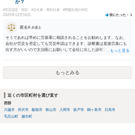
か？
です。 あるいは、懲戒があったことを社内で周知される手続があるの
#労災認定・対応
#正社員・契約社員
#問題社員の対応
ならば、それにより軽微ながら回復はできるかもしれません。 さらに
2025年12月16日
役にたった
1
個人としても、相手に対してプライバシー侵害等に基づく損害賠償
（慰謝料）を請求する選択肢がありえます（ただし、金額は多額にな
匿名A
弁護士
らない可能性があります。）。
そうであれば早めに労基署に相談されることをお勧めします。なお、
会社が労災を否定しても労災申請はできます。診断書は直接労基にも
出す方がいいので主治医にお願いして会社に出した診断書の写しをも
らっておきましょう。
もっとみる
近くの市区町村を選び直す
西部
川越市
所沢市
飯能市
狭山市
入間市
坂戸市
鶴ヶ島市
日高市
毛呂山町
越生町