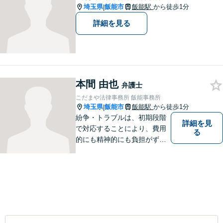
埼玉県
飯能市
飯能駅
から徒歩1分
|
詳細を見る
本間 由也
弁護士
こだまや法律事務所 飯能事務所
埼玉県
飯能市
飯能駅
から徒歩1分
|
紛争・トラブルは、初期段階
詳細を見
で対応することにより、費用
る
的にも精神的にも負担がずっ
と軽くなります。 さらに言え
ば、紛争・トラブルの「予
防」こそ、重要なのです。ぜ
ひ一度ご相談ください。