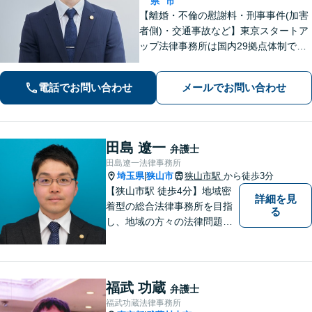
県
市
【離婚・不倫の慰謝料・刑事事件(加害
者側)・交通事故など】東京スタートア
ップ法律事務所は国内29拠点体制で全
国対応！【ご自宅からの電話相談にも
対応(法律相談は完全予約制)】各分野で
電話でお問い合わせ
メールでお問い合わせ
専門性の高い弁護士が寄り添い解決を
サポートします。
田島 遼一
弁護士
田島遼一法律事務所
埼玉県
狭山市
狭山市駅
から徒歩3分
|
【狭山市駅 徒歩4分】地域密
詳細を見
着型の総合法律事務所を目指
る
し、地域の方々の法律問題を
迅速かつ良い解決に導けるよ
う最善を尽くします。 法律問
題でお悩みのことがあればお
気軽にご相談ください。
福武 功蔵
弁護士
福武功蔵法律事務所