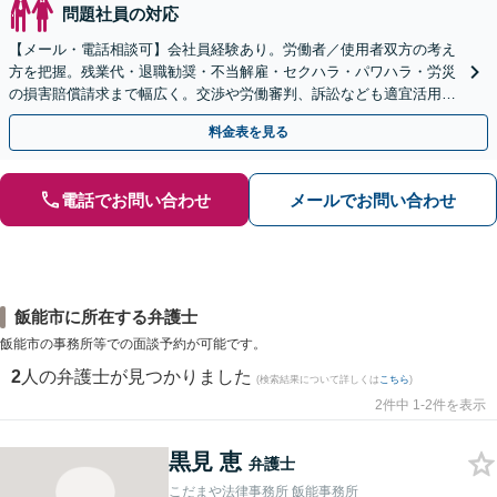
問題社員の対応
【メール・電話相談可】会社員経験あり。労働者／使用者双方の考え
方を把握。残業代・退職勧奨・不当解雇・セクハラ・パワハラ・労災
の損害賠償請求まで幅広く。交渉や労働審判、訴訟なども適宜活用
し、早期かつ最善の解決を目指します【初回面談無料】
料金表を見る
電話でお問い合わせ
メールでお問い合わせ
飯能市に所在する弁護士
飯能市の事務所等での面談予約が可能です。
2
人の弁護士が見つかりました
(検索結果について詳しくは
こちら
)
2件中 1-2件を表示
黒見 恵
弁護士
こだまや法律事務所 飯能事務所