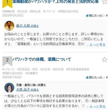
1
退職勧奨かパワハラか？上司の発言と法的対応策
#退職勧奨
#正社員・契約社員
#パワハラ
#問題社員の対応
2025年6月26日
役にたった
4
藤川 久昭
弁護士
お悩みのことと存じます。お困りのことと存じます。詳しい事情がわ
からないので、一般論として回答できるところだけ、ご対応いたしま
すと、「退職勧奨」という法的用語は労働基準法、労働契約法上は存
在しないのです。法的に違法な退職勧奨・強要といえるためには、退
職を求めただけではなく、本人が退職を明確に拒否しているにもかか
わらず、その後でも執拗に退職を強く求めることです。 職場のパワー
2
パワハラでの休職、退職について
ハラスメントとは、同じ職場で働く者に対し、職務上の地位や人間関
係などの職場内の優位性を背景に、業務の適正な範囲を超えて、精神
#パワハラ
#労災認定・対応
#正社員・契約社員
#安全配慮義務違反
的・身体的苦痛を与える又は職場環境を悪化させる行為をいいます。
#問題社員の対応
#労働審判
2025年7月8日
役にたった
4
パワハラの事案は、証拠などをもとにしながら、直接具体的なお話を
お伺いして、法的に正確に分析する必要があります。本件の言動が、
労働・雇用に強い弁護士
これらに該当するかどうか、証拠に基づいて、子細な分析と慎重な対
大西 晶子
弁護士
応が必要です。客観的証拠が不可欠です。 法的に正確に分析されたい
一般論として、パワハラを原因とする損害賠償等請求の請求に際して
場合には、労務管理と労働法に精通し、上記に関連した法理等にも通
は、少なくとも以下の事項を検討する必要があります。 ①：相談者様
じた弁護士等に相談し、証拠をもとにしながら具体的な話をなさった
が受けた行為がパワハラに該当すると主張できるか。 ②：会社が、当
上で、今後の対応を検討するべきです。良い解決になりますよう祈念