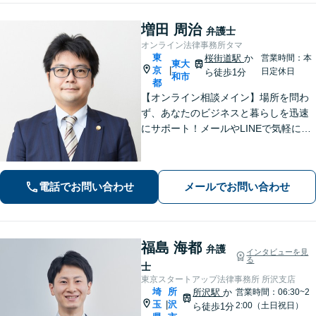
増田 周治
弁護士
オンライン法律事務所タマ
東
桜街道駅
か
営業時間：本
東大
京
|
日定休日
ら徒歩1分
和市
都
【オンライン相談メイン】場所を問わ
ず、あなたのビジネスと暮らしを迅速
にサポート！メールやLINEで気軽につ
ながる身近さと、倒産・労働紛争で磨
いた確かな解決力で、進むべき道を丁
寧に示します。【メール・LINE 受付
電話でお問い合わせ
メールでお問い合わせ
中】
福島 海都
弁護
インタビューを見
る
士
東京スタートアップ法律事務所 所沢支店
埼
所
所沢駅
か
営業時間：06:30~2
玉
沢
|
2:00（土日祝日）
ら徒歩1分