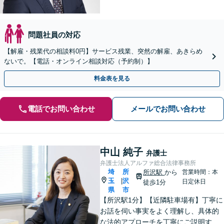
問題社員の対応
【解雇・残業代の相談料0円】サービス残業、突然の解雇、あきらめ
ないで。【電話・オンライン相談対応（予約制）】
料金表を見る
電話でお問い合わせ
メールでお問い合わせ
中山 純子
弁護士
弁護士法人アルファ総合法律事務所
埼
所
所沢駅
から
営業時間：本
玉
沢
|
日定休日
徒歩1分
県
市
【所沢駅1分】【近隣駐車場有】丁寧に
お話を伺い事実をよく理解し、具体的
な法的アプローチを丁寧にご説明する