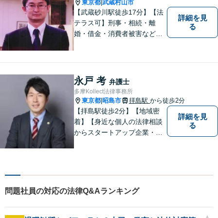
東京都
武蔵村山市
|
【武蔵砂川駅徒歩17分】【法
詳細を見
テラス可】刑事・相続・離
る
婚・借金・消費者被害など、
幅広いお困りごとに対応いた
します。いつでも依頼者様の
味方となり、しかるべき方向
へと導いてまいります。まず
永戸 考
弁護士
はお気軽にご相談ください。
多摩Kollect法律事務所
東京都
昭島市
拝島駅
から徒歩2分
|
【拝島駅徒歩2分】【地域密
詳細を見
着】【身近な個人の法律相談
る
からスタートアップ企業・中
小企業の法務全般に強み】
【英語対応可能】経営者視点
に立った実践的な法的アドバ
イスをご提供します。
問題社員の対応の法律Q&Aランキング