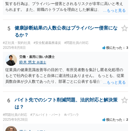
覧する行為は、プライバシー侵害とされるリスクが非常に高いと考え
られます。 また、前職のトラブルを理由とした解雇は、 採用時に虚偽
の申告をした等でない限り、現在の解雇事由にはなりません。 今後は
メールの内容には触れず、現在の「素行の悪さ」に関する事情を具体
的に記録してください。注意・指導を繰り返しても改善されないとい
5
健康診断結果の人数公表はプライバシー侵害にな
うプロセスを積み上げ、段階的に懲戒や退職勧奨を検討するのが安全
るか？
な進め方です。
#正社員・契約社員
#安全配慮義務違反
#問題社員の対応
2025年8月8日
役にたった
3
労働・雇用に強い弁護士
鈴木 悠太
弁護士
従業員の健康意識改善等の目的で、有所見者数を集計し匿名化処理の
もとで社内公表すること自体に違法性はありません。 もっとも、従業
員数自体が少人数であったり、部署ごとに公表する場合で特定の部署
が少人数である場合等には、個人が事実上特定されてしまう可能性が
あり、その場合は違法性を帯びることになります。 少人数部署がある
場合はより大きなグループ（企業全体）単位での公表にする、結果数
6
バイト先でのシフト削減問題、法的対応と解決策
をぼかして「約●％」とする等の工夫が、より特定回避に資するかもし
は？
れません。
#問題社員の対応
#アルバイト・パート
#パワハラ
2025年9月28日
役にたった
2