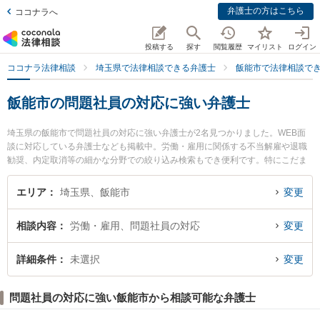
弁護士の方はこちら
ココナラへ
投稿する
探す
閲覧履歴
マイリスト
ログイン
ココナラ法律相談
埼玉県で法律相談できる弁護士
飯能市で法律相談で
飯能市の問題社員の対応に強い弁護士
埼玉県の飯能市で問題社員の対応に強い弁護士が2名見つかりました。WEB面
談に対応している弁護士なども掲載中。労働・雇用に関係する不当解雇や退職
勧奨、内定取消等の細かな分野での絞り込み検索もでき便利です。特にこだま
や法律事務所 飯能事務所の黒見 恵弁護士やこだまや法律事務所 飯能事務所の
本間 由也弁護士のプロフィール情報や弁護士費用、強みなどが注目されていま
エリア
埼玉県、飯能市
変更
す。『飯能市で土日や夜間に発生した問題社員の対応のトラブルを今すぐに弁
護士に相談したい』『問題社員の対応のトラブル解決の実績豊富な近くの弁護
相談内容
労働・雇用、問題社員の対応
変更
士を検索したい』『初回相談無料で問題社員の対応を法律相談できる飯能市内
の弁護士に相談予約したい』などでお困りの相談者さんにおすすめです。
詳細条件
未選択
変更
問題社員の対応に強い飯能市から相談可能な弁護士