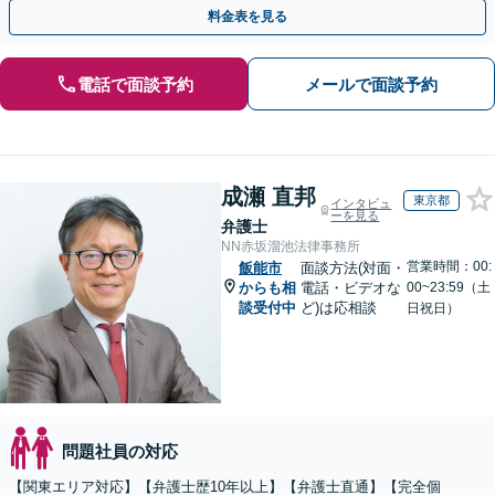
年のベテラン弁護士在籍！
料金表を見る
電話で面談予約
メールで面談予約
成瀬 直邦
東京都
インタビュ
ーを見る
弁護士
NN赤坂溜池法律事務所
営業時間：00:
飯能市
面談方法(対面・
からも相
電話・ビデオな
00~23:59（土
談受付中
ど)は応相談
日祝日）
問題社員の対応
【関東エリア対応】【弁護士歴10年以上】【弁護士直通】【完全個