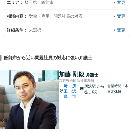
エリア
埼玉県、飯能市
変更
相談内容
労働・雇用、問題社員の対応
変更
詳細条件
未選択
変更
飯能市から近い問題社員の対応に強い弁護士
加藤 剛毅
弁護士
武蔵野合同法律事務所
埼
所
所沢駅
から
営業時間：本
玉
沢
|
日定休日
徒歩6分
県
市