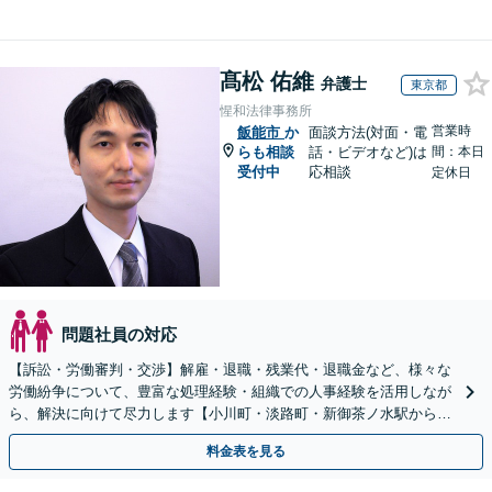
髙松 佑維
弁護士
東京都
惺和法律事務所
営業時
飯能市
か
面談方法(対面・電
らも相談
話・ビデオなど)は
間：本日
受付中
応相談
定休日
問題社員の対応
【訴訟・労働審判・交渉】解雇・退職・残業代・退職金など、様々な
労働紛争について、豊富な処理経験・組織での人事経験を活用しなが
ら、解決に向けて尽力します【小川町・淡路町・新御茶ノ水駅から約
1分、御茶ノ水駅も利用可】
料金表を見る