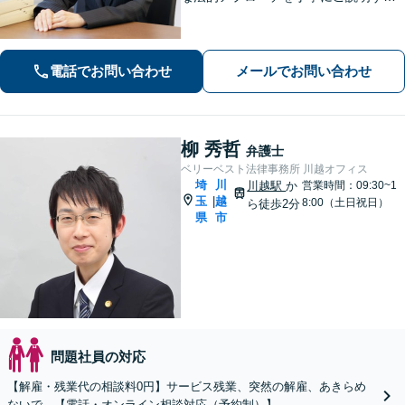
ことを心掛けています。皆様の困りご
とに寄り添い、可能な解決策を探すお
手伝いをいたします。どうぞお気軽に
電話でお問い合わせ
メールでお問い合わせ
ご相談ください。
柳 秀哲
弁護士
ベリーベスト法律事務所 川越オフィス
埼
川
川越駅
か
営業時間：09:30~1
玉
越
|
8:00（土日祝日）
ら徒歩2分
県
市
問題社員の対応
【解雇・残業代の相談料0円】サービス残業、突然の解雇、あきらめ
ないで。【電話・オンライン相談対応（予約制）】