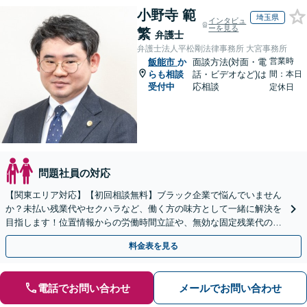
小野寺 範
埼玉県
インタビュ
ーを見る
繁
弁護士
弁護士法人平松剛法律事務所 大宮事務所
営業時
飯能市
か
面談方法(対面・電
らも相談
話・ビデオなど)は
間：本日
受付中
応相談
定休日
問題社員の対応
【関東エリア対応】【初回相談無料】ブラック企業で悩んでいません
か？未払い残業代やセクハラなど、働く方の味方として一緒に解決を
目指します！位置情報からの労働時間立証や、無効な固定残業代の調
査もお任せください。【夜間や休日相談可】
料金表を見る
電話でお問い合わせ
メールでお問い合わせ