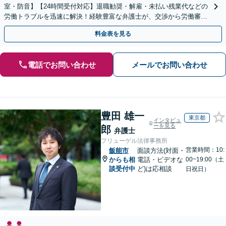
室・防音】【24時間受付対応】退職勧奨・解雇・未払い残業代などの
労働トラブルを迅速に解決！経験豊富な弁護士が、交渉から労働審判
まで一貫して対応いたします【オンライン相談可】
料金表を見る
電話でお問い合わせ
メールでお問い合わせ
豊田 雄一
東京都
インタビュ
ーを見る
郎
弁護士
フリューゲル法律事務所
営業時間：10:
飯能市
面談方法(対面・
からも相
電話・ビデオな
00~19:00（土
談受付中
ど)は応相談
日祝日）