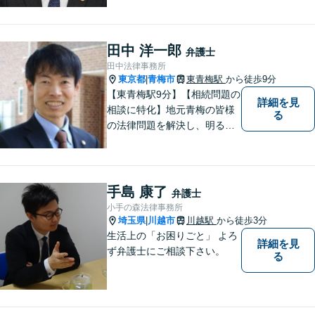
う最善を尽くします。 法律問
題でお悩みのことがあればお
気軽にご相談ください。
田中 洋一郎
弁護士
田中法律事務所
東京都
青梅市
東青梅駅
から徒歩9分
|
【東青梅駅9分】【相続問題の
詳細を見
相談に特化】地元青梅の皆様
る
の法律問題を解決し、明るく
活気のある地域づくりに貢献
いたします。法的な解決だけ
でなく、依頼者様一人ひとり
の心に寄り添ったサポートを
手島 康了
弁護士
心がけております。まずはお
小手の森法律事務所
気軽にご相談ください。
埼玉県
川越市
川越駅
から徒歩3分
|
生活上の「お困りごと」 よろ
詳細を見
ず弁護士にご相談下さい。
る