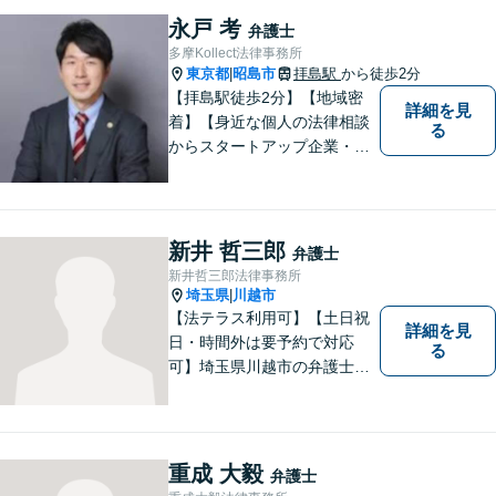
永戸 考
弁護士
多摩Kollect法律事務所
東京都
昭島市
拝島駅
から徒歩2分
|
【拝島駅徒歩2分】【地域密
詳細を見
着】【身近な個人の法律相談
る
からスタートアップ企業・中
小企業の法務全般に強み】
【英語対応可能】経営者視点
に立った実践的な法的アドバ
イスをご提供します。
新井 哲三郎
弁護士
新井哲三郎法律事務所
埼玉県
川越市
|
【法テラス利用可】【土日祝
詳細を見
日・時間外は要予約で対応
る
可】埼玉県川越市の弁護士で
す。迅速かつ丁寧な仕事を心
がけております。まずはお気
軽にご相談ください。
重成 大毅
弁護士