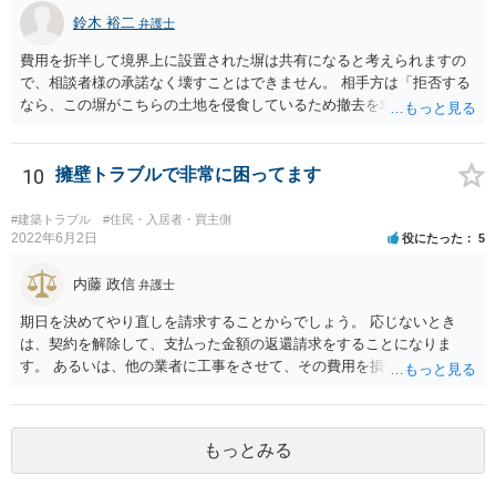
かと思います。
鈴木 裕二
弁護士
費用を折半して境界上に設置された塀は共有になると考えられますの
で、相談者様の承諾なく壊すことはできません。 相手方は「拒否する
なら、この塀がこちらの土地を侵食しているため撤去を求める手続き
に移る」と述べているようですが、隣地の所有者と同意のうえ設置し
ているわけですから、相談者様の同意なく塀の撤去を求めることは法
的には難しいように思われます。 また、「隣地（相談者様）の許可」
10
擁壁トラブルで非常に困ってます
というのが何の許可を示しているのか判然としませんが、一般に、高
層建築物の建築確認を得る際は、近隣住民と協議してその建築に関し
#建築トラブル
#住民・入居者・買主側
同意を得るよう行政指導が行われておりますので、（推測になってし
2022年6月2日
役にたった
5
まいますが）この同意を得ている旨虚偽の申請を行い、建築許可を得
たのかもしれません。 近隣住民の同意は必須の要件ではないため、直
内藤 政信
弁護士
ちに建築確認自体が取り消されるわけではございませんが、虚偽の申
期日を決めてやり直しを請求することからでしょう。 応じないとき
請を行ったことについて申請者の責任を追及する余地はあろうかと存
は、契約を解除して、支払った金額の返還請求をすることになりま
じます。 お話をお聞きする限り、相手方のやり口は非常に強引かつ高
す。 あるいは、他の業者に工事をさせて、その費用を損害として請求
圧的で、相談者様が恐怖を感じるのは無理もないことかと思います。
することになるで しょう。
相手方の態度を見ていると、無理矢理塀を破壊して建築工事を強行す
るおそれすらあるように思われますので、相手方に、塀の取り壊しに
は応じない旨や、「隣地の許可済と話して（嘘をついて）建築許可を
もっとみる
取った」ということについて説明を求める旨を記載した通知書を送り
付けるとともに、行政にも相談するのがよろしいかと存じます。 ま