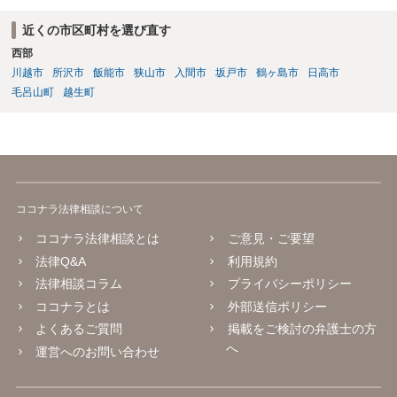
た、相談者様が弁護士に依頼することで、相手方との交渉は全て弁護
士に任せることができ、相手方と話さなければならないという精神的
近くの市区町村を選び直す
なご負担をなくすこともできます。 相手方に恐怖を感じ、ご自身で話
西部
し合いを行うことができそうにないようでしたら、一度弁護士に依頼
川越市
所沢市
飯能市
狭山市
入間市
坂戸市
鶴ヶ島市
日高市
することをご検討いただくのがよろしいかもしれません。 ご参考にな
毛呂山町
越生町
れば幸いです。
ココナラ法律相談について
ココナラ法律相談とは
ご意見・ご要望
法律Q&A
利用規約
法律相談コラム
プライバシーポリシー
ココナラとは
外部送信ポリシー
よくあるご質問
掲載をご検討の弁護士の方
へ
運営へのお問い合わせ