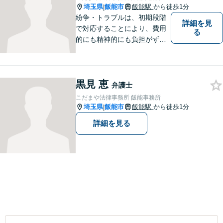
埼玉県
飯能市
飯能駅
から徒歩1分
|
紛争・トラブルは、初期段階
詳細を見
で対応することにより、費用
る
的にも精神的にも負担がずっ
と軽くなります。 さらに言え
ば、紛争・トラブルの「予
防」こそ、重要なのです。ぜ
黒見 恵
ひ一度ご相談ください。
弁護士
こだまや法律事務所 飯能事務所
埼玉県
飯能市
飯能駅
から徒歩1分
|
詳細を見る