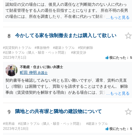
認知症の父の場合には、後見人の選任など判断能力のない人に代わっ
て財産管理をする人の選任を目指すことになります。 所在不明の長男
の場合には、所在を調査したり、不在者に代わって財産を管理する人
の選任を目指すことになります。
8
今かしてる家を強制撤去または購入して欲しい
#賃貸契約トラブル
#事故物件
#建築トラブル
#契約解除
#近隣トラブル（隣人・騒音・ペット問題）
#家賃交渉
2023年7月1日
役にたった
5
不動産・住まいに強い弁護士
町田 伸明
弁護士
契約書等を確認してみない何とも言い難いですが、通常、賃料の見直
し（増額）は困難ですし、買取りを請求することはできません。 解除
事由（賃貸借契約を解除する理由）がある場合には、賃貸借契約を解
除して、土地建物の明け渡しを求めることも可能です。 明け渡しを求
めることができる状況であれば、事実上、賃料の見直し（増額）や買
取りの交渉をすることもあり得るでしょう。 反対に、明け渡しを求め
9
隣地との共有塀と隣地の建設物について
ることが難しいのであれば、賃料の見直し（増額）や買取りの交渉も
困難とならざるを得ないでしょう。 いずれにしても、（強制的な）明
#境界線
#近隣トラブル（隣人・騒音・ペット問題）
#建築トラブル
け渡しなどの請求もお考えなのであれば、現況や契約書等の確認が不
2023年2月18日
役にたった
5
可欠ですから、資料等一式を持参して弁護士にご相談された方がよい