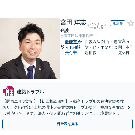
宮田 洋志
東京都
インタビュ
ーを見る
弁護士
水津正臣法律事務所
営業時
飯能市
か
面談方法(対面・電
らも相談
話・ビデオなど)は
間：本日
受付中
応相談
定休日
建築トラブル
【関東エリア対応】【初回相談無料】不動産トラブルの解決実績多数
あり。欠陥住宅／土地の瑕疵／売買契約トラブルなど、複雑な事案に
も対応いたします。法人・個人問わずご相談ください。境界線トラブ
ルも多くの対応実績あり。【電話相談・Web面談可】
料金表を見る