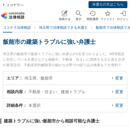
弁護士の方はこちら
ココナラへ
投稿する
探す
閲覧履歴
マイリスト
ログイン
ココナラ法律相談
埼玉県で法律相談できる弁護士
飯能市で法律相談で
飯能市の建築トラブルに強い弁護士
埼玉県の飯能市で建築トラブルに強い弁護士が2名見つかりました。WEB面談
に対応している弁護士なども掲載中。不動産・住まいに関係する立ち退き交渉
や家賃交渉、不動産契約解除等の細かな分野での絞り込み検索もでき便利で
す。特にこだまや法律事務所 飯能事務所の本間 由也弁護士やこだまや法律事務
所 飯能事務所の黒見 恵弁護士のプロフィール情報や弁護士費用、強みなどが注
エリア
埼玉県、飯能市
変更
目されています。『飯能市で土日や夜間に発生した建築トラブルのトラブルを
今すぐに弁護士に相談したい』『建築トラブルのトラブル解決の実績豊富な近
相談内容
不動産・住まい、建築トラブル
変更
くの弁護士を検索したい』『初回相談無料で建築トラブルを法律相談できる飯
能市内の弁護士に相談予約したい』などでお困りの相談者さんにおすすめで
す。
詳細条件
未選択
変更
建築トラブルに強い飯能市から相談可能な弁護士