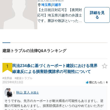
重成大毅法律事務所
埼玉県
川越市
|
【土日祝日対応可】【夜間対
詳細を見
応可】埼玉県川越市の弁護士
る
です。勝訴や敗訴といった結
果にかかわらず、依頼者の心
にある憤りや不安を取り除き
ます。ぜひ一度ご相談くださ
い。
建築トラブルの法律Q&Aランキング
1
民法234条に基づくカーポート建設における境界
線違反による損害賠償請求の可能性について
#境界線
#建築トラブル
2023年8月13日
役にたった
6
秋山 直人
弁護士
そうですね、先方のカーポートが耐火構造の可能性もありますし、逆
襲の可能性もありますし、損害賠償請求というのはやめておいた方が