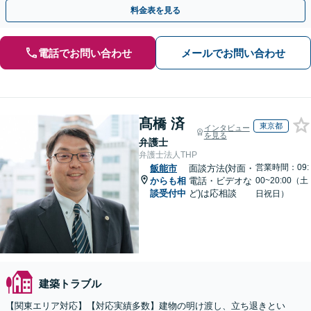
明け渡し請求／欠陥住宅トラブル」
料金表を見る
電話でお問い合わせ
メールでお問い合わせ
髙橋 済
東京都
インタビュー
を見る
弁護士
弁護士法人THP
営業時間：09:
飯能市
面談方法(対面・
からも相
電話・ビデオな
00~20:00（土
談受付中
ど)は応相談
日祝日）
建築トラブル
【関東エリア対応】【対応実績多数】建物の明け渡し、立ち退きとい