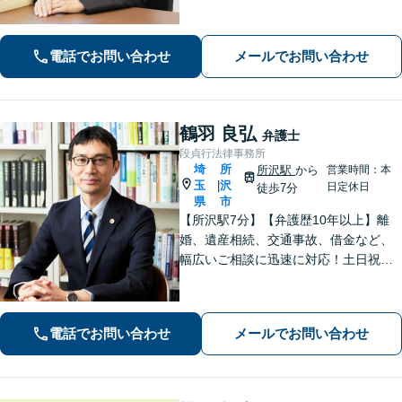
ことを心掛けています。皆様の困りご
とに寄り添い、可能な解決策を探すお
手伝いをいたします。どうぞお気軽に
電話でお問い合わせ
メールでお問い合わせ
ご相談ください。
鶴羽 良弘
弁護士
段貞行法律事務所
埼
所
所沢駅
から
営業時間：本
玉
沢
|
日定休日
徒歩7分
県
市
【所沢駅7分】【弁護歴10年以上】離
婚、遺産相続、交通事故、借金など、
幅広いご相談に迅速に対応！土日祝夜
間も対応◎1人1人に最適な解決方法を
ご提案します。まずはお気軽にご相談
ください！【初回相談無料】
電話でお問い合わせ
メールでお問い合わせ