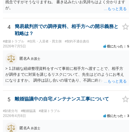
残念ですがそうなりますね。 書き込みたいお気持ちはよく分かります
が。
4
簡易裁判所での調停資料、相手方への開示義務と
戦略は？
#建築トラブル
#住民・入居者・買主側
#契約不適合責任
2026年7月5日
役にたった
5
匿名A
弁護士
> 1.詳細な経緯整理資料をすべて事前に相手方へ渡すことで、相手方
が調停までに対策を講じるリスクについて、先生はどのようにお考え
になりますか。 調停は話し合いの場であり、不調に終われば訴訟で解
決せざるを得ません。 訴訟では「裁判所にだけ資料を見せる」などと
いう姑息な手段は使えませんし、公平かつ納得のできる解決というの
は、当事者と裁判所が同じ主張と証拠関係を踏まえた上で初めて実現
5
離婚協議中の自宅メンテナンス工事について
できるものだと考えます。 > 2.また、開示する範囲や内容の見せ方に
ついて、何か工夫できる点があればご教示いただけますでしょうか。
#財産分与
#離婚協議
#建築トラブル
弁護士によって考え方が異なるかもしれませんが、資料の一部を相手
2026年4月8日
役にたった
3
に見せないという行動は、その資料（や隠している部分）には提出者
にとって不利な事実が隠されているという推認を働かせることに繋が
匿名A
弁護士