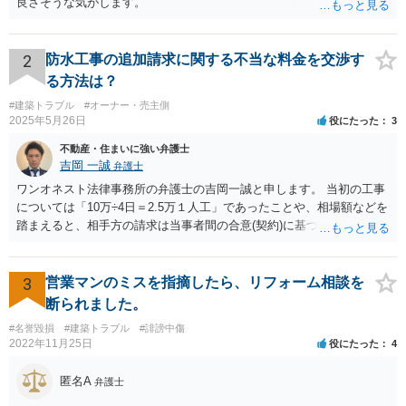
良さそうな気がします。
2
防水工事の追加請求に関する不当な料金を交渉す
る方法は？
#建築トラブル
#オーナー・売主側
2025年5月26日
役にたった
3
不動産・住まいに強い弁護士
吉岡 一誠
弁護士
ワンオネスト法律事務所の弁護士の吉岡一誠と申します。 当初の工事
については「10万÷4日＝2.5万１人工」であったことや、相場額などを
踏まえると、相手方の請求は当事者間の合意(契約)に基づかない不当な
請求と言い得るので、追加工事代金については10万円（2.5万×4人）し
か支払う意向がない旨を伝えて、減額の交渉をすべきでしょう。 相手
方の立場としても、裁判を起こす時間や労力、経済的コストその他裁
3
営業マンのミスを指摘したら、リフォーム相談を
判が終わるまでキャッシュが入ってこないことなどがネックになり得
断られました。
るでしょうから、減額に応じてくる可能性は大いにあるかと思いま
#名誉毀損
#建築トラブル
#誹謗中傷
す。
2022年11月25日
役にたった
4
匿名A
弁護士