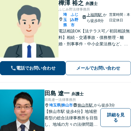
樺澤 裕之
弁護士
ふじみ野法律事務所
埼
ふじ
上福岡駅
か
営業時間：本
玉
み野
|
日定休日
ら徒歩8分
県
市
電話相談OK【法テラス可／初回相談無
料】相続・交通事故・債務整理・離
婚・刑事事件・中小企業法務など、お
困りごとは気兼ねなくご相談くださ
い！一人ひとり真摯に向き合い、解決
へと導きます【休日夜間対応】【上福
電話でお問い合わせ
メールでお問い合わせ
岡駅8分】【駐車場あり】
田島 遼一
弁護士
田島遼一法律事務所
埼玉県
狭山市
狭山市駅
から徒歩3分
|
【狭山市駅 徒歩4分】地域密
詳細を見
着型の総合法律事務所を目指
る
し、地域の方々の法律問題を
迅速かつ良い解決に導けるよ