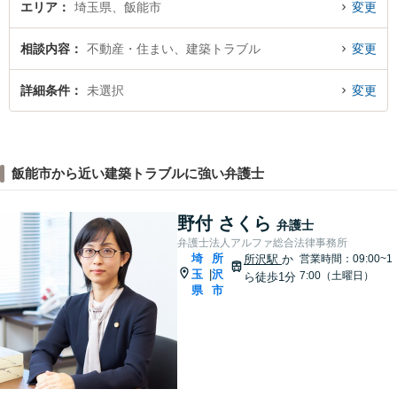
エリア
埼玉県、飯能市
変更
相談内容
不動産・住まい、建築トラブル
変更
詳細条件
未選択
変更
飯能市から近い建築トラブルに強い弁護士
野付 さくら
弁護士
弁護士法人アルファ総合法律事務所
埼
所
所沢駅
か
営業時間：09:00~1
玉
沢
|
7:00（土曜日）
ら徒歩1分
県
市