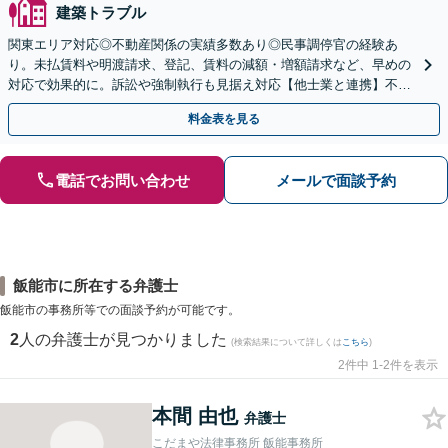
建築トラブル
関東エリア対応◎不動産関係の実績多数あり◎民事調停官の経験あ
り。未払賃料や明渡請求、登記、賃料の減額・増額請求など、早めの
対応で効果的に。訴訟や強制執行も見据え対応【他士業と連携】不動
産登記・税関係も対応！十数年前の仮登記抹消請求の実績も◎
料金表を見る
電話でお問い合わせ
メールで面談予約
飯能市に所在する弁護士
飯能市の事務所等での面談予約が可能です。
2
人の弁護士が見つかりました
(検索結果について詳しくは
こちら
)
2件中 1-2件を表示
本間 由也
弁護士
こだまや法律事務所 飯能事務所