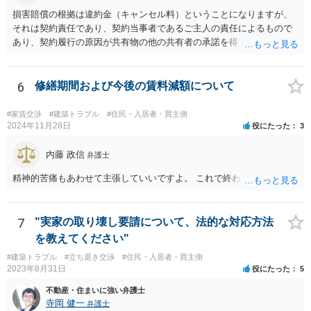
るリスクがあります（もちろん、争点と全く無関係な部分をマスキン
損害賠償の根拠は違約金（キャンセル料）ということになりますが、
グ等することはありますが、それは手続戦略とは別の問題です）。 裁
それは契約責任であり、契約当事者であるご主人の責任によるもので
判所は公平な第三者であり、調停委員会に与える心証も考慮する必要
あり、契約履行の原因が共有物の他の共有者の承諾を得ていなかった
があります。手続を有利に進めたいのであれば、証拠の出し方より
というのは、まさしくご主人の責任ですので、全額ご主人が負担され
も、どのような反論でも対応できるように自身の主張をきちんと押さ
るべきものであり、奥さんが負担すべき債務ではありません。つまり
え、説得力のある説明と資料を用意することだと思います。 ただ、今
奥さんにメンテナンス工事契約を承諾しなければならない義務はあり
6
修繕期間および今後の賃料減額について
回提出を予定している資料がどのようなものであるのか、争点とどの
ません。 それでも請求をされましたら、個別の法律相談をされること
ような関係があるのか、なぜ調停を選択したのか等の個別事情によっ
をお薦めします。
て具体的なに採るべき手段は変わってくるため、上記はあくまで個別
#家賃交渉
#建築トラブル
#住民・入居者・買主側
2024年11月28日
役にたった
3
事情を踏まえない一般論としてご理解いただき、本件でどのように対
応すべきであるかについては弁護士へ直接相談された方がよいと思い
内藤 政信
ます。
弁護士
精神的苦痛もあわせて主張していいですよ。 これで終わります。
7
"実家の取り壊し要請について、法的な対応方法
を教えてください"
#建築トラブル
#立ち退き交渉
#住民・入居者・買主側
2023年8月31日
役にたった
5
不動産・住まいに強い弁護士
寺岡 健一
弁護士