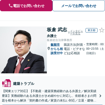
電話でお問い合わせ
メールでお問い合わせ
板倉 武志
東京都
インタビュ
ーを見る
弁護士
板倉総合法律事務所
営業時間：00:
飯能市
面談方法(対面・
からも相
電話・ビデオな
00~23:55（土
談受付中
ど)は応相談
日祝日）
建築トラブル
【関東エリア対応】【不動産・建築実務経験のある弁護士／解決実績
豊富】実務経験のある弁護士がきめ細やかに対応し、依頼者さまの問
題を根本から解決「契約書の作成／家賃の未払い対応／立退・建物の