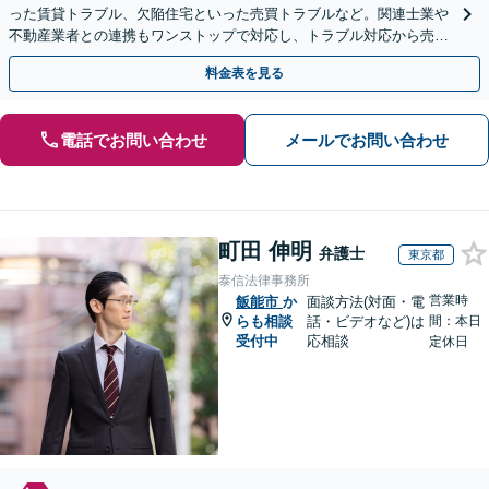
った賃貸トラブル、欠陥住宅といった売買トラブルなど。関連士業や
不動産業者との連携もワンストップで対応し、トラブル対応から売却
まで徹底サポート【初回相談無料】
料金表を見る
電話でお問い合わせ
メールでお問い合わせ
町田 伸明
弁護士
東京都
泰信法律事務所
営業時
飯能市
か
面談方法(対面・電
らも相談
話・ビデオなど)は
間：本日
受付中
応相談
定休日