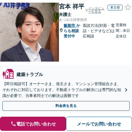
宮本 祥平
東京都
インタビュ
ーを見る
弁護士
あつみ法律事務所
営業時
飯能市
か
面談方法(対面・電
らも相談
話・ビデオなど)は
間：本日
受付中
応相談
定休日
建築トラブル
【即日相談可】オーナーさま、借主さま、マンション管理組合さま、
それぞれに対応しております。不動産トラブルの解決には専門的な知
識が必要で、当事者同士での解決は困難です
料金表を見る
電話でお問い合わせ
メールでお問い合わせ