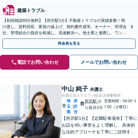
建築トラブル
【初回相談60分無料】【所沢駅1分】不動産トラブルの実績多数！明
け渡し、賃料回収、家賃の値上げ、契約書作成等、オーナー、管理会
社、管理組合の負担を軽減し、迅速解決へ。他士業と連携し、ワンス
トップでサポート【当日・夜間（18時まで）の相談可】
料金表を見る
電話でお問い合わせ
メールでお問い合わせ
中山 純子
弁護士
弁護士法人アルファ総合法律事務所
埼
所
所沢駅
か
営業時間：09:00~1
玉
沢
|
7:00（土曜日）
ら徒歩1分
県
市
【所沢駅1分】【近隣駐車場有】丁寧に
お話を伺い事実をよく理解し、具体的
な法的アプローチを丁寧にご説明する