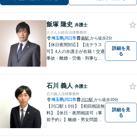
ください。
飯塚 隆史
弁護士
さざんか総合法律事務所
埼玉県
川口市
蕨駅
から徒歩2分
|
【休日夜間対応】【法テラス
詳細を見
可】4人の弁護士が在籍！交通
る
事故・離婚・労働・刑事な
ど、幅広い分野に対応可能！
依頼者様の利益を最優先に、
最善の解決を図ります。お困
石川 義人
りごとがあれば、お早めにご
弁護士
相談を！
石川義人法律事務所
埼玉県
川口市
川口駅
から徒歩10分
|
【川口駅１0分】【初回相談無
詳細を見
料】【休日・夜間相談可（事
る
前予約）】離婚・男女問題、
刑事事件、交通事故、借金問
題・債務整理など。依頼者様