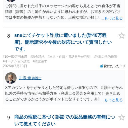
ご質問に書かれた相手のメッセージの内容から見るとそれ自体が不当
請求（詐欺）の可能性が高いように思われますが、お書きの内容だけ
では事案の概要が判然としないため、正確な検討が難しいです。例え
ば、最寄りの消費生活センターや自治体の無料法律相談等で、実際の
画面を見て貰いながらアドバイスう受けた方が確実です。
8
snsにてチケット詐欺に遭いました(計40万程
度)。開示請求や今後の対応について質問したい
です。
#10〜50万円未満
#返金請求
#本名・住所・電話番号が判明
#詐欺の法的措置
#オークション詐欺
#架空請求
2026年7月13日
役にたった
2
川添 圭
弁護士
Xアカウントを手がかりとした特定は難しい事案なので、弁護士がそれ
以外の手持ち情報から相手方を（弁護士会照会を利用して）突き止め
ることができるかどうかがポイントになりそうです。弁護士による調
査で特定が難しい可能性もあるため、警察への被害届出も同時進行さ
せることになるでしょう。見通しについては、実際の資料等を弁護士
に検討してもらう必要があると思います。弁護士費用は自由化されて
9
商品の瑕疵に基づく訴訟での返品義務の有無につ
いますので個別に確認いただく必要がありますが、そもそも回収でき
いて教えてください
るかどうかが問題になり得る事案であり、被害額の規模からみると、