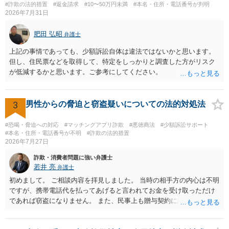
#詐欺の法的措置
#返金請求
#10〜50万円未満
#本名・住所・電話番号が判明
2026年7月31日
肥田 弘昭
弁護士
上記の事情であっても、少額訴訟自体は違法ではないかと思います。
但し、住民票などを取得して、特定をしっかりと調査した方がリスク
が低減するかと思います。ご参考にしてください。
3
男性からの脅迫と窃盗疑いについての法的対処法
#恐喝・脅迫への対応
#マッチングアプリ詐欺
#悪徳商法
#少額訴訟サポート
#本名・住所・電話番号が不明
#詐欺の法的措置
2026年7月27日
詐欺・消費者問題に強い弁護士
若井 亮
弁護士
初めまして。 ご相談内容を拝見しました。 当時の相手方の内心は不明
ですが、携帯電話代を払ってあげると言われてお金を受け取っただけ
であれば窃盗になりません。 また、民事上も贈与契約に該当すると思
われるところ、返済の義務はありません。 これ以上のやり取りをせ
ず、可能であればブロックをするようにしてください。 ご不安であれ