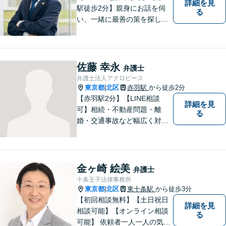
詳細を見
駅徒歩2分】親身にお話を伺
る
い、一緒に最善の策を探しま
す。離婚／交通事故／借金問
題／不動産／相続などご相談
ください。チームを組んで弁
護をします。他士業との連携
佐藤 幸永
弁護士
あり【初回面談無料】
弁護士法人アクロピース
東京都
北区
赤羽駅
から徒歩2分
|
【赤羽駅2分】【LINE相談
詳細を見
可】相続・不動産問題・離
る
婚・交通事故など幅広く対
応。チーム体制による迅速か
つ丁寧なサポートで、納得で
きる解決を目指します。どの
ような内容でもお気軽にご相
金ヶ崎 絵美
弁護士
談ください。【24時間問い合
十条王子法律事務所
わせ受付中】
東京都
北区
東十条駅
から徒歩3分
|
【初回相談無料】【土日祝日
詳細を見
相談可能】【オンライン相談
る
可能】 依頼者一人一人の気持