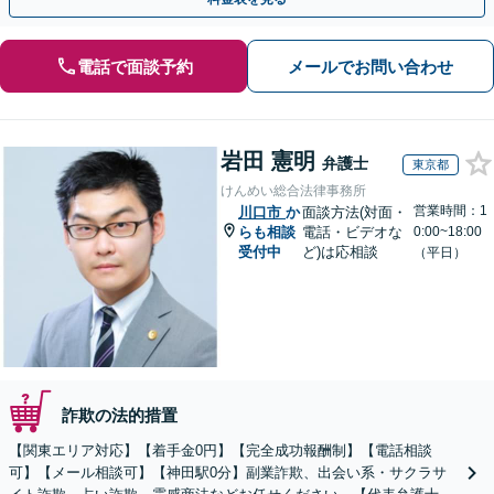
電話で面談予約
メールでお問い合わせ
岩田 憲明
弁護士
東京都
けんめい総合法律事務所
営業時間：1
川口市
か
面談方法(対面・
らも相談
電話・ビデオな
0:00~18:00
受付中
ど)は応相談
（平日）
詐欺の法的措置
【関東エリア対応】【着手金0円】【完全成功報酬制】【電話相談
可】【メール相談可】【神田駅0分】副業詐欺、出会い系・サクラサ