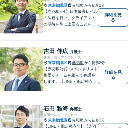
東京都
北区
赤羽駅
から徒歩2分
|
【赤羽駅2分】日本最高レベル
詳細を見
の法務を行い、クライアント
る
の期待を常に上回ることを使
命と考え活動しています。使
命を全てのクライアントに対
して実行し、クライアントの
最高のピースになるために精
吉田 伸広
弁護士
一杯の努力をしていきます。
弁護士法人アクロピース
東京都
北区
赤羽駅
から徒歩2分
|
【赤羽駅2分】スペシャリスト
詳細を見
集団がチームを組んで弁護を
る
します。【LINE・電話対応
可】 離婚／労働問題／刑事／
交通事故／借金債務整理など
ご相談ください。アクロピー
スはあなたの味方です！他士
石田 雅海
弁護士
業との連携あり。
弁護士法人アクロピース
東京都
北区
赤羽駅
から徒歩2分
|
【LINE・電話対応可】【赤羽