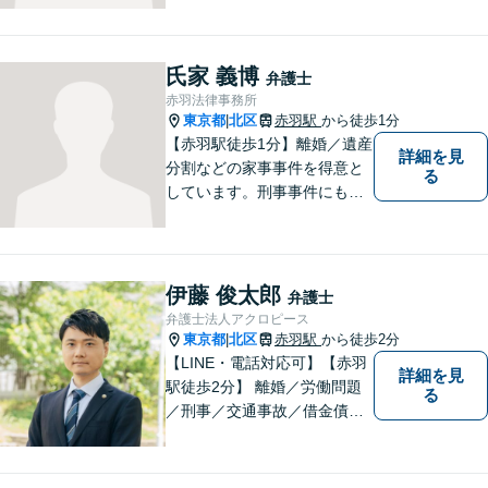
合、2名の弁護士で相談に対応
します。他事務所と連携した
弁護団事件の経験多数。【セ
氏家 義博
弁護士
カンドオピニオン対応】お気
赤羽法律事務所
軽にご連絡ください。
東京都
北区
赤羽駅
から徒歩1分
|
【赤羽駅徒歩1分】離婚／遺産
詳細を見
分割などの家事事件を得意と
る
しています。刑事事件にも対
応可能。複数対応ご希望の場
合、2名の弁護士で相談に対応
します。他事務所と連携した
弁護団事件の経験多数。【セ
伊藤 俊太郎
弁護士
カンドオピニオン対応】お気
弁護士法人アクロピース
軽にご連絡ください。
東京都
北区
赤羽駅
から徒歩2分
|
【LINE・電話対応可】【赤羽
詳細を見
駅徒歩2分】 離婚／労働問題
る
／刑事／交通事故／借金債務
整理などご相談ください。ス
ペシャリスト集団がチームを
組んで弁護をします。他士業