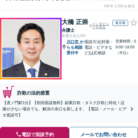
5件中 1-5件を表示
大橋 正崇
東京都
インタビュ
ーを見る
弁護士
弁護士法人AO
営業時間：0
川口市
か
面談方法(対面・
らも相談
電話・ビデオな
9:00~18:00
受付中
ど)は応相談
（平日）
詐欺の法的措置
【虎ノ門駅1分】【初回面談無料】副業詐欺・タスク詐欺に特化！証
拠が少ない場合でも、解決の糸口を探します。【電話・メール・ビデ
オ面談可】
電話で面談予約
メールでお問い合わせ