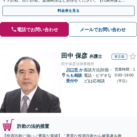
イト詐欺、占い詐欺、霊感商法などお任せください。【代表弁護士が
対応】
料金表を見る
電話でお問い合わせ
メールでお問い合わせ
田中 保彦
弁護士
東京都
田中保彦法律事務所
営業時間：1
川口市
か
面談方法(対面・
らも相談
電話・ビデオな
0:00~19:00
受付中
ど)は応相談
（平日）
詐欺の法的措置
【投資詐欺に強い／豊富な実績】「悪質な投資詐欺から被害者を救