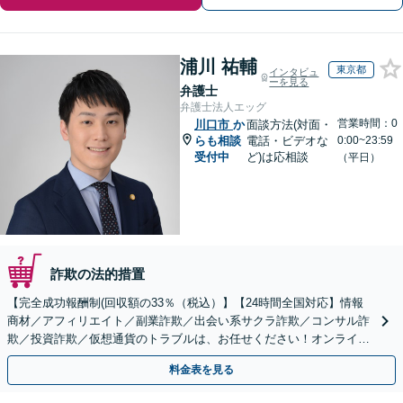
浦川 祐輔
東京都
インタビュ
ーを見る
弁護士
弁護士法人エッグ
営業時間：0
川口市
か
面談方法(対面・
らも相談
電話・ビデオな
0:00~23:59
受付中
ど)は応相談
（平日）
詐欺の法的措置
【完全成功報酬制(回収額の33％（税込）】【24時間全国対応】情報
商材／アフィリエイト／副業詐欺／出会い系サクラ詐欺／コンサル詐
欺／投資詐欺／仮想通貨のトラブルは、お任せください！オンライン
のみで解決も可能！
料金表を見る