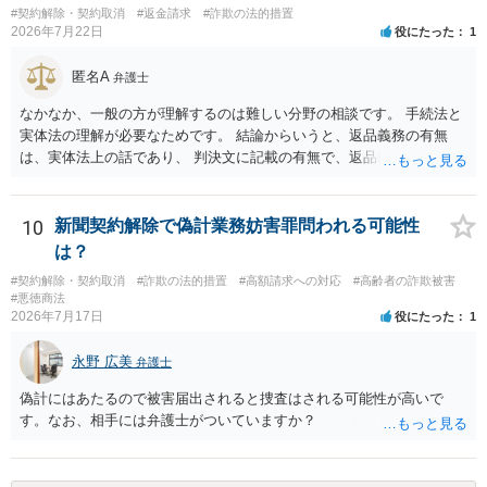
#契約解除・契約取消
#返金請求
#詐欺の法的措置
仮に回収できたとしても弁護士費用を差し引いた実質回収分はかなり
2026年7月22日
役にたった
1
少なくなる可能性もあるように思います。
匿名A
弁護士
なかなか、一般の方が理解するのは難しい分野の相談です。 手続法と
実体法の理解が必要なためです。 結論からいうと、返品義務の有無
は、実体法上の話であり、 判決文に記載の有無で、返品義務の有無が
左右されることはありません。 ただし、「原告は被告に対し商品を返
品せよ」と判決文に書かれていなくても、 全額支払い判決の前提とし
て、契約不適合責任を理由に契約を解除してれば、 原状回復義務とし
10
新聞契約解除で偽計業務妨害罪問われる可能性
て、相談者さんは、商品の返品義務を負うことになります。 ただし、
は？
訴訟上何等かの形で、返品義務の有無が争われ争点化していたが、 結
#契約解除・契約取消
#詐欺の法的措置
#高額請求への対応
#高齢者の詐欺被害
論として、返品義務が存在しないというような判断が判決理由中で下
#悪徳商法
されていれば、 相手は返品請求を再度主張できない可能性はあります
2026年7月17日
役にたった
1
（信義則による主張制限）。
永野 広美
弁護士
偽計にはあたるので被害届出されると捜査はされる可能性が高いで
す。なお、相手には弁護士がついていますか？