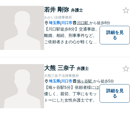
のお悩み、ご不安に向き合
若井 剛弥
い、納得いただける解決を目
弁護士
指します。
わかい法律事務所
埼玉県
川口市
川口駅
から徒歩8分
|
【川口駅徒歩8分】交通事故、
詳細を見
離婚、相続、刑事事件など。
る
ご依頼者さまの心が軽くなる
よう尽力いたします。「弁護
士に相談してもいいのかな」
と迷われている方は、躊躇す
大熊 三奈子
ることなく私にご相談くださ
弁護士
い。【夜間相談可】
大熊三奈子法律事務所
埼玉県
川口市
鳩ヶ谷駅
から徒歩5分
|
【鳩ヶ谷駅5分】依頼者様には
詳細を見
優しく、親切、丁寧にをモッ
る
トーにした女性弁護士です。