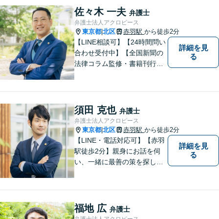
との連携あり。アクロピース
佐々木 一夫
弁護士
はあなたの味方です！
弁護士法人アクロピース
東京都
北区
赤羽駅
から徒歩2分
|
【LINE相談可】【24時間問い
詳細を見
合わせ受付中】【全国新聞の
る
法律コラム監修・書籍刊行・
メディア出演多】クレジット
カード、分割払い対応【電話
相談可】専門スタッフが概要
を伺い、相談予約をご案内。
須田 克也
弁護士
「有利な条件で解決したい」
弁護士法人アクロピース
と強い要望がある方はご相談
東京都
北区
赤羽駅
から徒歩2分
|
ください。
【LINE・電話対応可】【赤羽
詳細を見
駅徒歩2分】親身にお話を伺
る
い、一緒に最善の策を探しま
す。離婚／交通事故／借金問
題／不動産／相続などご相談
ください。チームを組んで弁
護をします。他士業との連携
福地 広
弁護士
あり【初回面談無料】
弁護士法人アクロピース