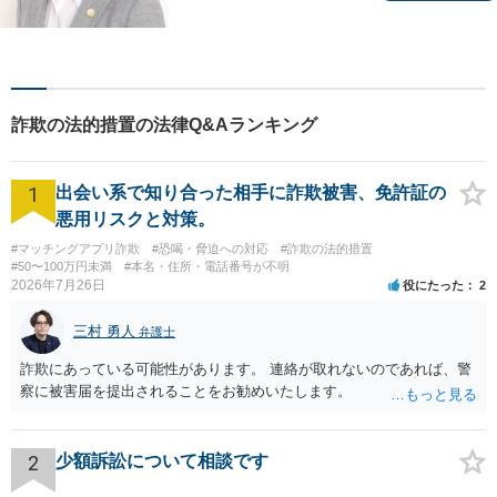
ちを大切にし、最善の解決策
を見出す身近な弁護士である
ことを心掛けており、多数の
方より、元気になった・安心
したという声をいただいてお
詐欺の法的措置の法律Q&Aランキング
ります。
1
出会い系で知り合った相手に詐欺被害、免許証の
悪用リスクと対策。
#マッチングアプリ詐欺
#恐喝・脅迫への対応
#詐欺の法的措置
#50〜100万円未満
#本名・住所・電話番号が不明
2026年7月26日
役にたった
2
三村 勇人
弁護士
詐欺にあっている可能性があります。 連絡が取れないのであれば、警
察に被害届を提出されることをお勧めいたします。
2
少額訴訟について相談です