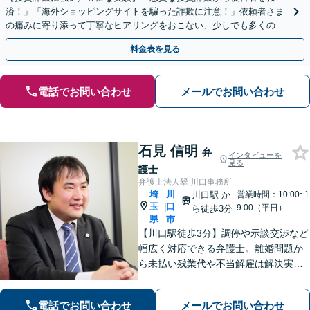
済！」「海外ショッピングサイトを騙った詐欺に注意！」依頼者さま
の痛みに寄り添って丁寧なヒアリングをおこない、少しでも多くの返
金が得られるよう尽力します！
料金表を見る
電話でお問い合わせ
メールでお問い合わせ
石見 信明
弁
インタビューを
見る
護士
弁護士法人翠 川口事務所
埼
川
川口駅
か
営業時間：10:00~1
玉
口
|
9:00（平日）
ら徒歩3分
県
市
【川口駅徒歩3分】調停や示談交渉など
幅広く対応できる弁護士。離婚問題か
ら未払い残業代や不当解雇は解決実績
多数。【女性スタッフ多数在籍】【60
分の初回無料相談】労働問題委員会に
電話でお問い合わせ
メールでお問い合わせ
所属する弁護士です。お気軽にご相談