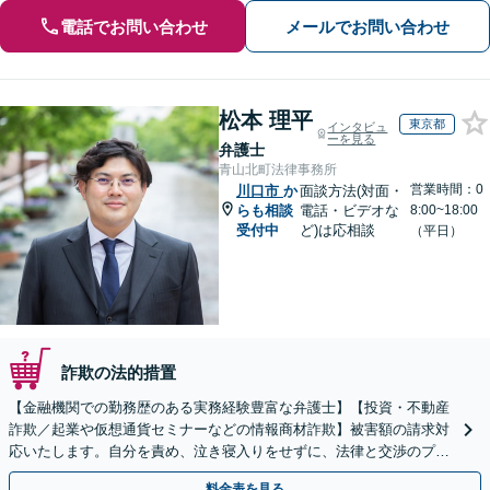
電話でお問い合わせ
メールでお問い合わせ
松本 理平
東京都
インタビュ
ーを見る
弁護士
青山北町法律事務所
営業時間：0
川口市
か
面談方法(対面・
らも相談
電話・ビデオな
8:00~18:00
受付中
ど)は応相談
（平日）
詐欺の法的措置
【金融機関での勤務歴のある実務経験豊富な弁護士】【投資・不動産
詐欺／起業や仮想通貨セミナーなどの情報商材詐欺】被害額の請求対
応いたします。自分を責め、泣き寝入りをせずに、法律と交渉のプロ
にまずはご相談ください。【表参道駅から徒歩3分】
料金表を見る