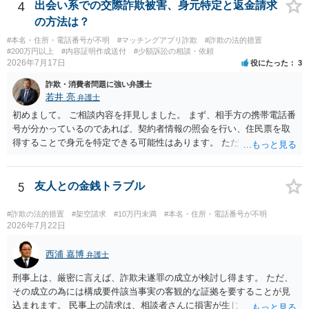
ば、最寄りの警察署に相談をしても良いかもしれません。 以上、ご参
4
出会い系での交際詐欺被害、身元特定と返金請求
考になれば幸いです。
の方法は？
#本名・住所・電話番号が不明
#マッチングアプリ詐欺
#詐欺の法的措置
#200万円以上
#内容証明作成送付
#少額訴訟の相談・依頼
2026年7月17日
役にたった
3
詐欺・消費者問題に強い弁護士
若井 亮
弁護士
初めまして。 ご相談内容を拝見しました。 まず、相手方の携帯電話番
号が分かっているのであれば、契約者情報の照会を行い、住民票を取
得することで身元を特定できる可能性はあります。 ただ、他人名義の
携帯電話であるなどした場合には特定に結びつけることは難しいとこ
ろです。 LINEについても、詐欺の事案であれば照会できる可能性はあ
りますが、携帯電話の番号を経由する方法より難しくなります。 身元
5
友人との金銭トラブル
を特定した後は、返金の理屈があるかどうかを確認していきます。 基
本的に贈与に該当する場合には返金請求ができません。 詐欺を含め、
#詐欺の法的措置
#架空請求
#10万円未満
#本名・住所・電話番号が不明
当方に返金の理屈があるかどうかを確認していきます。 さらに、渡し
2026年7月22日
た金額について、裏付けがあるかどうかも精査します。 上記を経て、
身元の特定、返金の理屈があると判断できるのであれば、まずは交渉
西浦 嘉博
弁護士
からスタートすることになるでしょう。 ご理解のとおり、詐欺である
刑事上は、厳密に言えば、詐欺未遂罪の成立が検討し得ます。 ただ、
ことの立証は簡単ではありません。 刑事事件化が出来るのであれば、
その成立の為には構成要件該当事実の客観的な証拠を要することが見
返金交渉で有利になる可能性がありますが、民事上の詐欺の立証以上
込まれます。 民事上の請求は、相談者さんに損害が生じていない以
に難しいところがあります。 こちらについては、一度、最寄りの警察