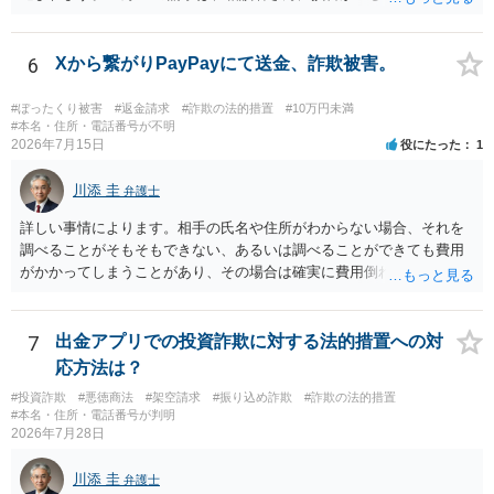
上、困難な様に思われます。 より詳細な事項についてお聞きになりた
署に被害相談をするようにしてください。 具体的な見通しに関して
い場合、最寄りの法律事務所での相談を検討ください。 上記、ご参考
は、証拠を拝見する必要があるため、直接弁護士にご相談された方が
ください。
6
Xから繋がりPayPayにて送金、詐欺被害。
良いかと思います。
#ぼったくり被害
#返金請求
#詐欺の法的措置
#10万円未満
#本名・住所・電話番号が不明
2026年7月15日
役にたった
1
川添 圭
弁護士
詳しい事情によります。相手の氏名や住所がわからない場合、それを
調べることがそもそもできない、あるいは調べることができても費用
がかかってしまうことがあり、その場合は確実に費用倒れになりそう
です（調査費用は相手に請求できないのが原則だからです）。
7
出金アプリでの投資詐欺に対する法的措置への対
応方法は？
#投資詐欺
#悪徳商法
#架空請求
#振り込め詐欺
#詐欺の法的措置
#本名・住所・電話番号が判明
2026年7月28日
川添 圭
弁護士