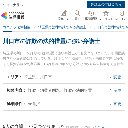
弁護士の方はこちら
ココナラへ
投稿する
探す
閲覧履歴
マイリスト
ログイン
ココナラ法律相談
埼玉県で法律相談できる弁護士
川口市で法律相談で
川口市の詐欺の法的措置に強い弁護士
埼玉県の川口市で詐欺の法的措置に強い弁護士が5名見つかりました。初回面談
無料や休日面談に対応している弁護士なども掲載中。詐欺・消費者問題に関係
する投資詐欺や副業詐欺、FX詐欺等の細かな分野での絞り込み検索もでき便利
です。特に弁護士法人翠 川口事務所の石見 信明弁護士やさざんか総合法律事務
所の飯塚 隆史弁護士、石川義人法律事務所の石川 義人弁護士のプロフィール情
エリア
埼玉県、川口市
変更
報や弁護士費用、強みなどが注目されています。『川口市で土日や夜間に発生
した詐欺の法的措置のトラブルを今すぐに弁護士に相談したい』『詐欺の法的
相談内容
詐欺・消費者問題、詐欺の法的措置
変更
措置のトラブル解決の実績豊富な近くの弁護士を検索したい』『初回相談無料
で詐欺の法的措置を法律相談できる川口市内の弁護士に相談予約したい』など
でお困りの相談者さんにおすすめです。
詳細条件
未選択
変更
5
人の弁護士が見つかりました
(検索結果について詳しくは
こちら
)