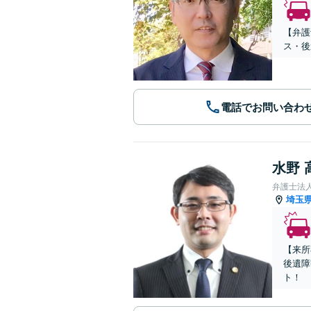
【弁護
ス・後
電話でお問い合わ
水野 
弁護士法
埼玉
【来所
後遺障
ト！