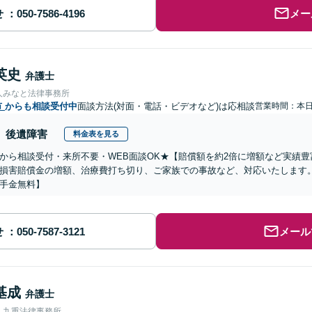
せ
メー
英史
弁護士
人みなと法律事務所
市
からも相談受付中
面談方法(対面・電話・ビデオなど)は応相談
営業時間：本
後遺障害
料金表を見る
から相談受付・来所不要・WEB面談OK★【賠償額を約2倍に増額など実績豊
損害賠償金の増額、治療費打ち切り、ご家族での事故など、対応いたします
手金無料】
せ
メール
基成
弁護士
人九重法律事務所