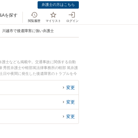
弁護士の方はこちら
&Aを探す
閲覧履歴
マイリスト
ログイン
川越市で後遺障害に強い弁護士
弁護士なども掲載中。交通事故に関係する自動
 秀哲弁護士や軽部篤法律事務所の軽部 篤弁護
で土日や夜間に発生した後遺障害のトラブルを今
律相談できる川越市内の弁護士に相談予約した
変更
変更
変更