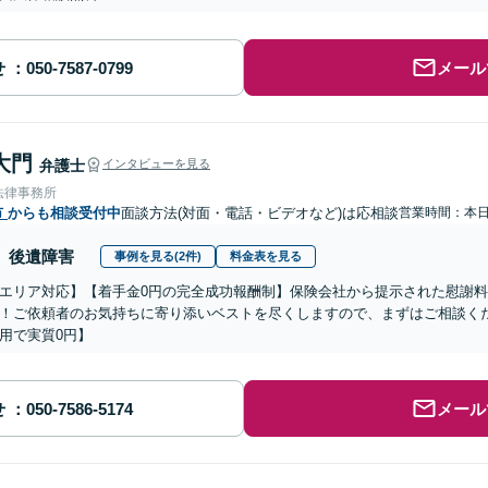
せ
メール
大門
弁護士
インタビューを見る
法律事務所
市
からも相談受付中
面談方法(対面・電話・ビデオなど)は応相談
営業時間：本
後遺障害
事例を見る(2件)
料金表を見る
エリア対応】【着手金0円の完全成功報酬制】保険会社から提示された慰謝料
！ご依頼者のお気持ちに寄り添いベストを尽くしますので、まずはご相談くだ
用で実質0円】
せ
メール