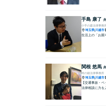
手島 康了
小手の森法律事務
埼玉県
川越市
|
生活上の「お困
関根 悠馬
時の鐘法律事務所
埼玉県
川越市
|
【交通事故・ペ
法律相談に力を