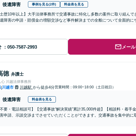
後遺障害
事例を見る(2件)
料金表を見る
士歴10年以上】大手法律事務所で交通事故に特化し多数の案件に取り組んで
遺障害の申請・賠償金の増額交渉など事件解決までの全般について全面的に
せ
メール
高徳
弁護士
人心 川越法律事務所
県
川越市
川越駅
から徒歩4分
営業時間：09:00~18:00（土日祝日）
|
後遺障害
料金表を見る
不要・電話相談可】【交通事故“解決実績”累計35,000件超】【相談料・着手
害申請、示談交渉までさせていただくことができます。交通事故を集中的に