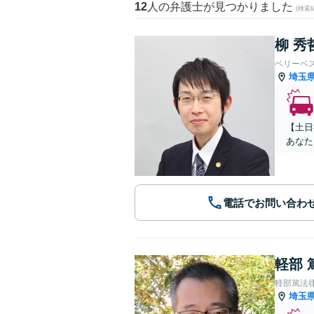
12
人の弁護士が見つかりました
(検索
柳 秀
ベリーベ
埼玉
【土日
あなた
電話でお問い合わ
軽部 
軽部篤法
埼玉