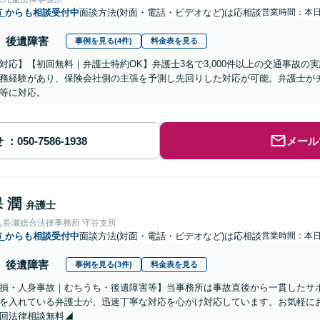
市
からも相談受付中
面談方法(対面・電話・ビデオなど)は応相談
営業時間：本
後遺障害
事例を見る(4件)
料金表を見る
対応】【初回無料｜弁護士特約OK】弁護士3名で3,000件以上の交通事故の
務経験があり、保険会社側の主張を予測し先回りした対応が可能。弁護士が
等に対応。
せ
メール
 潤
弁護士
人長瀬総合法律事務所 守谷支所
市
からも相談受付中
面談方法(対面・電話・ビデオなど)は応相談
営業時間：本
後遺障害
事例を見る(3件)
料金表を見る
物損・人身事故｜むちうち・後遺障害等】当事務所は事故直後から一貫したサ
を入れている弁護士が、迅速丁寧な対応を心がけ対応しています。お気軽に
回法律相談無料◢