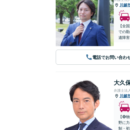
川越
【全国
での勤
遺障害
電話でお問い合わ
大久保
弁護士法
川越
【🔴
野に力
制・初