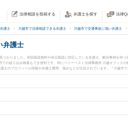
法律相談を投稿する
弁護士を探す
法律Q
弁護士
川越市で法律相談できる弁護士
川越市で交通事故に強い弁護士
い弁護士
名見つかりました。初回面談無料や休日面談に対応している弁護士、解決事例を持つ
野での絞り込み検索もでき便利です。特にベリーベスト法律事務所 川越オフィスの柳
徳弁護士のプロフィール情報や弁護士費用、強みなどが注目されています。『川越市
ブル解決の実績豊富な近くの弁護士を検索したい』『初回相談無料で後遺障害を法
。