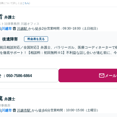
結果について詳しくは
こちら
)
哲
弁護士
スト法律事務所 川越オフィス
県
川越市
川越駅
から徒歩2分
営業時間：09:30~18:00（土日祝日）
|
後遺障害
料金表を見る
祝日相談対応／全国対応】弁護士、パラリーガル、医療コーディネーターで
を徹底サポート！【相談料：初回無料※1】不利益な話し合いが進む前に、
せ
メール
篤
弁護士
律事務所
県
川越市
川越市駅
から徒歩6分
営業時間：10:00~15:00（土曜日）
|