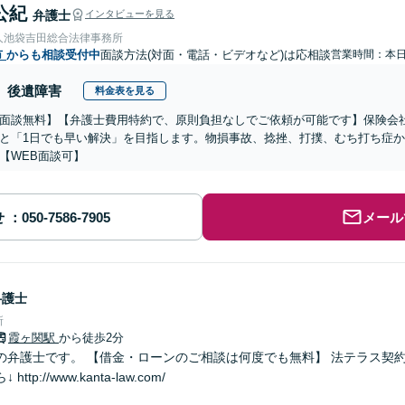
公紀
弁護士
インタビューを見る
人池袋吉田総合法律事務所
市
からも相談受付中
面談方法(対面・電話・ビデオなど)は応相談
営業時間：本
後遺障害
料金表を見る
面談無料】【弁護士費用特約で、原則負担なしでご依頼が可能です】保険会
と「1日でも早い解決」を目指します。物損事故、捻挫、打撲、むち打ち症
【WEB面談可】
せ
メール
弁護士
所
霞ヶ関駅
から徒歩2分
の弁護士です。 【借金・ローンのご相談は何度でも無料】 法テラス契約
tp://www.kanta-law.com/