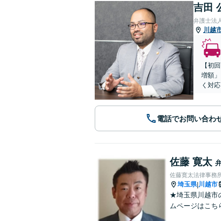
吉田 
弁護士法
川越
【初回
増額」
く対応
電話でお問い合わ
佐藤 寛太
佐藤寛太法律事務
埼玉県
川越市
|
★埼玉県川越市
ムページはこちら↓ ht