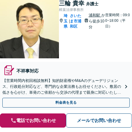
三輪 貴幸
弁護士
樟葉法律事務所
浦和駅
か
営業時間：09:0
埼
さいた
0~18:00（平
玉
ま市浦
ら徒歩10
|
県
和区
日）
分
不祥事対応
【営業時間内初回相談無料】知的財産権やM&Aのデューデリジェン
ス、行政処分対応など、専門的な企業法務もお任せください。敷居の
低さを心がけ、単発のご依頼から交渉の代理まで親身に対応いたしま
す。問題が複雑化する前に気軽にご相談を。
料金表を見る
電話でお問い合わせ
メールでお問い合わせ