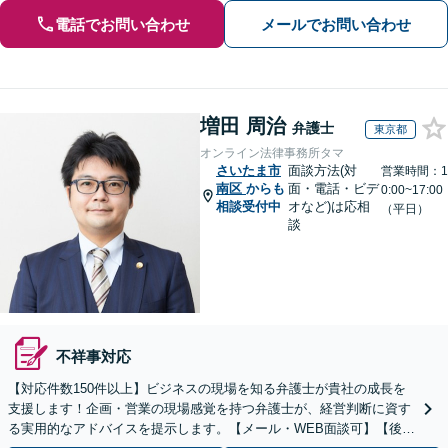
電話でお問い合わせ
メールでお問い合わせ
増田 周治
弁護士
東京都
オンライン法律事務所タマ
さいたま市
面談方法(対
営業時間：1
南区
からも
面・電話・ビデ
0:00~17:00
相談受付中
オなど)は応相
（平日）
談
不祥事対応
【対応件数150件以上】ビジネスの現場を知る弁護士が貴社の成長を
支援します！企画・営業の現場感覚を持つ弁護士が、経営判断に資す
る実用的なアドバイスを提示します。【メール・WEB面談可】【後払