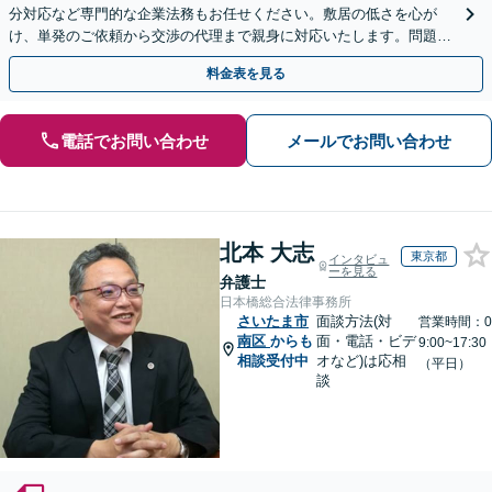
分対応など専門的な企業法務もお任せください。敷居の低さを心が
け、単発のご依頼から交渉の代理まで親身に対応いたします。問題が
複雑化する前に気軽にご相談を【営業時間内初回相談無料】
料金表を見る
電話でお問い合わせ
メールでお問い合わせ
北本 大志
東京都
インタビュ
ーを見る
弁護士
日本橋総合法律事務所
さいたま市
面談方法(対
営業時間：0
南区
からも
面・電話・ビデ
9:00~17:30
相談受付中
オなど)は応相
（平日）
談