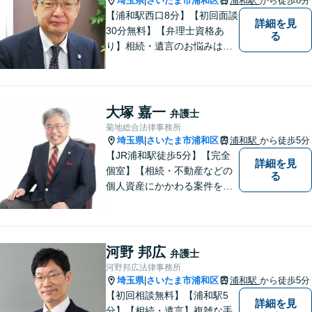
埼玉県
さいたま市浦和区
浦和駅
から徒歩8分
|
ださい。
【浦和駅西口8分】【初回面談
詳細を見
30分無料】【弁理士資格あ
る
り】相続・遺言のお悩みはお
任せください。経験豊富な弁
護士が、他士業とも必要に応
じて連携し、事案に即した最
善の解決を全力で目指しま
大塚 嘉一
弁護士
す。【夜間・土日相談可】
菊地総合法律事務所
埼玉県
さいたま市浦和区
浦和駅
から徒歩5分
|
【JR浦和駅徒歩5分】【完全
詳細を見
個室】【相続・不動産などの
る
個人資産にかかわる案件を多
数解決】問題がしかるべき方
向に向かうよう全力でサポー
トさせていただきます。 ぜひ
お気軽にご相談ください。
河野 邦広
弁護士
河野邦広法律事務所
埼玉県
さいたま市浦和区
浦和駅
から徒歩5分
|
【初回相談無料】【浦和駅5
詳細を見
分】【相続・遺言】複雑な手