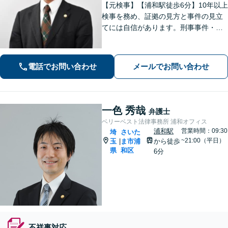
【元検事】【浦和駅徒歩6分】10年以上
検事を務め、証拠の見方と事件の見立
てには自信があります。刑事事件・離
婚等の家事事件・企業法務のご相談を
お受けしております。まずはお問い合
わせ下さい。
電話でお問い合わせ
メールでお問い合わせ
一色 秀哉
弁護士
ベリーベスト法律事務所 浦和オフィス
浦和駅
営業時間：09:30
埼
さいた
~21:00（平日）
玉
ま市浦
から徒歩
|
県
和区
6分
不祥事対応