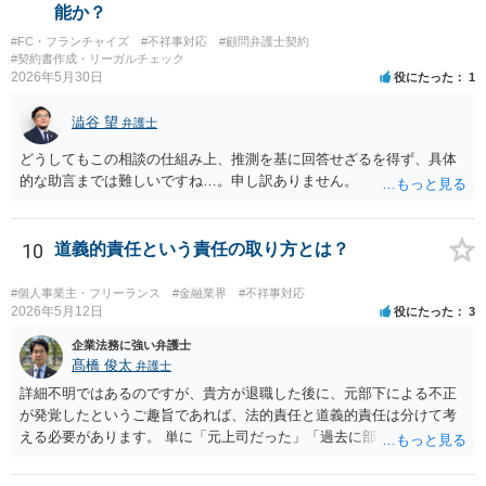
ば ・相手方建築業者が「当初払う」と言っていた事実、経緯、内容 ・
能か？
貴社が相手方建築業者に対して紹介料支払いを求めた事実 、経緯、内
#FC・フランチャイズ
#不祥事対応
#顧問弁護士契約
容 ・相手方建築業者が過去に紹介料を支払った事実 ・相手方建築業者
#契約書作成・リーガルチェック
が施主に対して紹介料支払いを前提とする言動をしていたかどうか な
2026年5月30日
役にたった
1
どです（これに限られません。）。 弁護士に相談のうえ、詳細な事実
関係を説明して見通しを立て、相手方建築業者に対する請求を行なっ
澁谷 望
弁護士
ていくことになると思います。
どうしてもこの相談の仕組み上、推測を基に回答せざるを得ず、具体
的な助言までは難しいですね…。申し訳ありません。
10
道義的責任という責任の取り方とは？
#個人事業主・フリーランス
#金融業界
#不祥事対応
2026年5月12日
役にたった
3
企業法務に強い弁護士
髙橋 俊太
弁護士
詳細不明ではあるのですが、貴方が退職した後に、元部下による不正
が発覚したというご趣旨であれば、法的責任と道義的責任は分けて考
える必要があります。 単に「元上司だった」「過去に部下だった」と
いうだけで、当然に１億円の損害について法的責任を負うものではあ
りません。会社が貴方に損害賠償請求をするには、在職中の管理監督