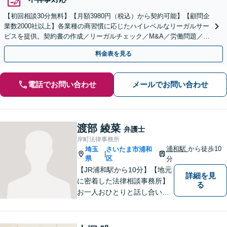
【初回相談30分無料】【月額3980円（税込）から契約可能】【顧問企
業数2000社以上】各業種の商習慣に応じたハイレベルなリーガルサー
ビスを提供。契約書の作成／リーガルチェック／M&A／労働問題／知
的財産等、お任せください【他士業連携可能】
料金表を見る
電話でお問い合わせ
メールでお問い合わせ
渡部 綾菜
弁護士
岸町法律事務所
浦和駅
から徒歩10
埼玉
さいたま市浦和
|
県
区
分
【JR浦和駅から10分】【地元
詳細を見
に密着した法律相談事務所】
る
お一人おひとりと話し合い、
その方の希望に沿った提案を
行っております。お役に立て
ることがあれば、ぜひお手伝