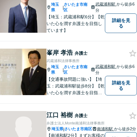
武蔵浦和駅
から徒歩6
埼玉
さいたま市南
|
県
区
分
【埼玉：武蔵浦和駅6分】【乾
詳細を見
いた心を潤す弁護士を目指し
る
ています】
峯岸 孝浩
弁護士
武蔵浦和法律事務所
武蔵浦和駅
から徒歩6
埼玉
さいたま市南
|
県
区
分
【交通事故問題に強い】【埼
詳細を見
玉：武蔵浦和駅徒歩8分】【乾
る
いた心を潤す弁護士を目指し
ています】大手損保会社案件
の経験が多く、交通事故被害
者の方にとって相手の出方が
江口 裕樹
弁護士
わかる弁護士です。
弁護士法人Monte南浦和法律事務所
埼玉県
さいたま市南区
南浦和駅
から徒歩2分
|
【南浦和駅2分】まずお客様の