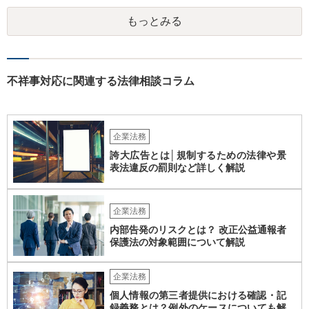
義務違反、引継ぎの不備、不正の兆候を知りながら放置したことな
もっとみる
ど、具体的な義務違反と損害との因果関係を主張・立証する必要があ
ります。なお、在職中から会計処理や現金管理の不自然さを認識して
いた、部下に過度な権限を与えたまま放置していた、退職時に重要な
情報を引き継がなかった等の事情があれば、会社から問題視される可
能性はあるでしょう。 対応としては、まず会社から何を求められてい
不祥事対応に関連する法律相談コラム
るのかを明確にすることが重要です。謝罪、調査協力、金銭負担、始
末書提出など、求められている内容によって対応は異なります。不用
意に責任を認める文書を作成したり、損害負担を約束したりすること
は避けるべきです。一方で、在職中の業務内容、権限分掌、引継ぎ資
企業法務
料、不正を認識していなかった事情を整理し、必要な範囲で調査に協
誇大広告とは│規制するための法律や景
力することは考えられます。 仮に、金銭請求や責任追及を示唆されて
表法違反の罰則など詳しく解説
いる場合には、会社とのやり取りを保存し、弁護士に相談したうえで
対応なさった方がよいでしょう。
企業法務
内部告発のリスクとは？ 改正公益通報者
保護法の対象範囲について解説
企業法務
個人情報の第三者提供における確認・記
録義務とは？例外のケースについても解