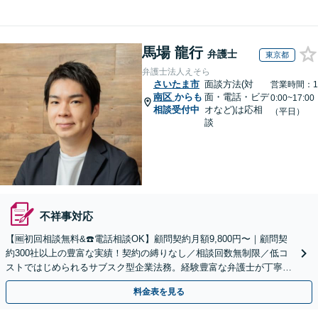
馬場 龍行
弁護士
東京都
弁護士法人えそら
さいたま市
面談方法(対
営業時間：1
南区
からも
面・電話・ビデ
0:00~17:00
相談受付中
オなど)は応相
（平日）
談
不祥事対応
【🆓初回相談無料&☎️電話相談OK】顧問契約月額9,800円〜｜顧問契
約300社以上の豊富な実績！契約の縛りなし／相談回数無制限／低コ
ストではじめられるサブスク型企業法務。経験豊富な弁護士が丁寧に
対応。【関東エリア対応】
料金表を見る