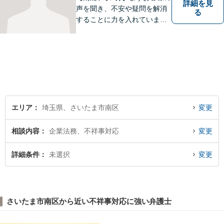
詳細を見
声を聞き、不安や疑問を解消
る
することに力を入れていま
す。一つ一つの疑問に丁寧に
お答えし、紛争の解決までの
道筋を説明することで安心感
を提供します。専門家の助言
で解決できる悩みも多いです
ので、お気軽にご相談くださ
い。
エリア
埼玉県、さいたま市南区
変更
相談内容
企業法務、不祥事対応
変更
詳細条件
未選択
変更
さいたま市南区から近い不祥事対応に強い弁護士