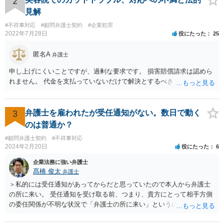
2
が答えになります。 補足でアドバイスしておきますと、今私に反論し
見解
てきたその内容をゆうちょ銀行にぶつければいいとおもいます。 もっ
#不祥事対応
#顧問弁護士契約
#企業犯罪
とも、ぶつけられたゆうちょ銀行があなたと契約するかは法律上ゆう
2022年7月28日
役にたった
25
ちょ銀行の自由です。
匿名A
弁護士
申し上げにくいことですが、過剰な要求です。 損害賠償請求は認めら
れません。 代金を支払っていないだけで解決とするべきでしょう。
3
弁護士を雇われたが受任通知がない。数日で動く
のは普通か？
#顧問弁護士契約
#不祥事対応
2024年2月20日
役にたった
6
企業法務に強い弁護士
髙橋 俊太
弁護士
＞私的には受任通知があってからだと思っていたので本人から弁護士
の所に来い。 受任通知を受け取る前、つまり、貴方にとって相手方側
の委任関係が不明な状況で「弁護士の所に来い」というのは、さすが
に無理な要求だと思われます。 ＞本当に雇っていた場合はこちらに連