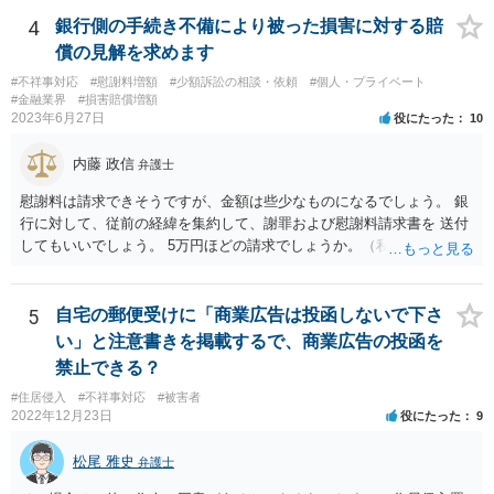
絡がきますよね？ 通常はそのような初動となります。
4
銀行側の手続き不備により被った損害に対する賠
償の見解を求めます
#不祥事対応
#慰謝料増額
#少額訴訟の相談・依頼
#個人・プライベート
#金融業界
#損害賠償増額
2023年6月27日
役にたった
10
内藤 政信
弁護士
慰謝料は請求できそうですが、金額は些少なものになるでしょう。 銀
行に対して、従前の経緯を集約して、謝罪および慰謝料請求書を 送付
してもいいでしょう。 5万円ほどの請求でしょうか。（私見）
5
自宅の郵便受けに「商業広告は投函しないで下さ
い」と注意書きを掲載するで、商業広告の投函を
禁止できる？
#住居侵入
#不祥事対応
#被害者
2022年12月23日
役にたった
9
松尾 雅史
弁護士