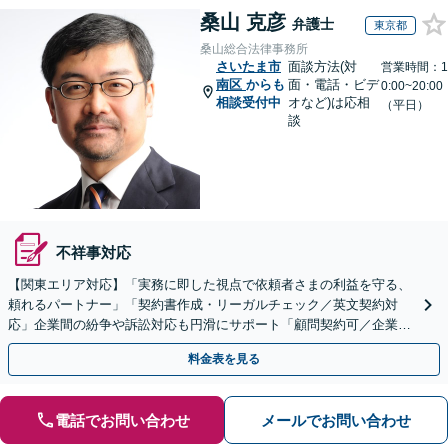
桑山 克彦
弁護士
東京都
桑山総合法律事務所
さいたま市
面談方法(対
営業時間：1
南区
からも
面・電話・ビデ
0:00~20:00
相談受付中
オなど)は応相
（平日）
談
不祥事対応
【関東エリア対応】「実務に即した視点で依頼者さまの利益を守る、
頼れるパートナー」「契約書作成・リーガルチェック／英文契約対
応」企業間の紛争や訴訟対応も円滑にサポート「顧問契約可／企業規
模や業種に応じて柔軟にカスタマイズ」【休日・夜間相談可】
料金表を見る
電話でお問い合わせ
メールでお問い合わせ