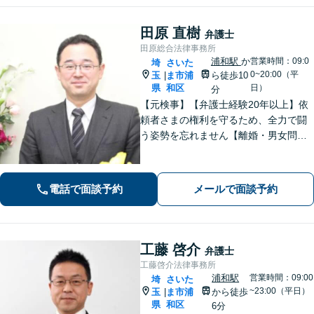
田原 直樹
弁護士
田原総合法律事務所
浦和駅
か
営業時間：09:0
埼
さいた
0~20:00（平
玉
ま市浦
ら徒歩10
|
県
和区
日）
分
【元検事】【弁護士経験20年以上】依
頼者さまの権利を守るため、全力で闘
う姿勢を忘れません【離婚・男女問
題】DV・ハラスメント問題はお任せく
ださい【相続・遺言】特別受益や寄与
分・遺留分にも積極的に対応【夜間／
電話で面談予約
メールで面談予約
休日の相談可能】
工藤 啓介
弁護士
工藤啓介法律事務所
浦和駅
営業時間：09:00
埼
さいた
~23:00（平日）
玉
ま市浦
から徒歩
|
県
和区
6分