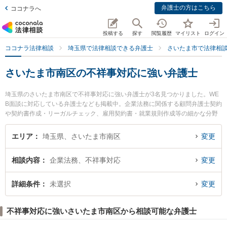
弁護士の方はこちら
ココナラへ
投稿する
探す
閲覧履歴
マイリスト
ログイン
ココナラ法律相談
埼玉県で法律相談できる弁護士
さいたま市で法律相
さいたま市南区の不祥事対応に強い弁護士
埼玉県のさいたま市南区で不祥事対応に強い弁護士が3名見つかりました。WE
B面談に対応している弁護士なども掲載中。企業法務に関係する顧問弁護士契約
や契約書作成・リーガルチェック、雇用契約書・就業規則作成等の細かな分野
での絞り込み検索もでき便利です。特に武蔵浦和法律事務所の久保 佑一郎弁護
士や武蔵浦和法律事務所の峯岸 孝浩弁護士、弁護士法人Monte南浦和法律事務
エリア
埼玉県、さいたま市南区
変更
所の江口 裕樹弁護士のプロフィール情報や弁護士費用、強みなどが注目されて
います。『さいたま市南区で土日や夜間に発生した不祥事対応のトラブルを今
相談内容
企業法務、不祥事対応
変更
すぐに弁護士に相談したい』『不祥事対応のトラブル解決の実績豊富な近くの
弁護士を検索したい』『初回相談無料で不祥事対応を法律相談できるさいたま
市南区内の弁護士に相談予約したい』などでお困りの相談者さんにおすすめで
詳細条件
未選択
変更
す。
不祥事対応に強いさいたま市南区から相談可能な弁護士