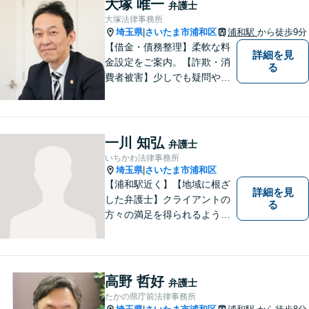
大塚 唯一
弁護士
いさせてください。【平日21
大塚法律事務所
時まで対応可】
埼玉県
さいたま市浦和区
浦和駅
から徒歩9分
|
【借金・債務整理】柔軟な料
詳細を見
金設定をご案内。【詐欺・消
る
費者被害】少しでも疑問や不
安を感じた場合はすぐにご相
談を。【不動産・住まい】幅
広い問題に対応しています。
【刑事事件】スピーディーな
一川 知弘
弁護士
接見を重視！少年事件は子ど
いちかわ法律事務所
もたちの将来を見据えてサポ
埼玉県
さいたま市浦和区
|
ート。
【浦和駅近く】【地域に根ざ
詳細を見
した弁護士】クライアントの
る
方々の満足を得られるよう最
善を尽くします。交通事故／
離婚問題／刑事事件／労働問
題／企業法務など、幅広く対
応可能。【明確な料金体系】
高野 哲好
弁護士
法律トラブルでお悩みの方
たかの県庁前法律事務所
は、どうぞお気軽にご相談く