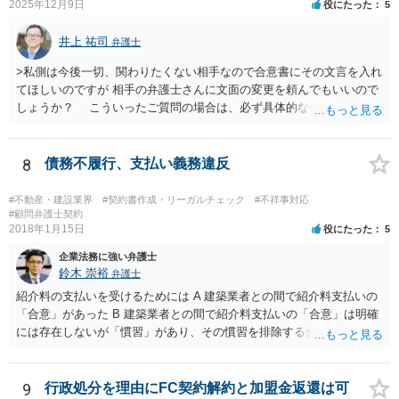
2025年12月9日
役にたった
5
すべては不可能でしょうので。 相手の言動には早急には返事をせずに
弁護士と相談しながら、対応策を検討する方がよいでしょう。 また、
井上 祐司
弁護士
返還が難しい場合、損害賠償を請求する事はできますでしょうか？ 法
的には可能ですが、立証の問題があります。 協議でも問題にできそう
>私側は今後一切、関わりたくない相手なので合意書にその文言を入れ
ですが、調停なども検討できるでしょう。 また、返還請求も損害賠償
てほしいのですが 相手の弁護士さんに文面の変更を頼んでもいいので
請求もせず、「詐欺」として、警察に被害届を出す事は可能でしょう
しょうか？ こういったご質問の場合は、必ず具体的な合意書案をも
か？ 内容的には検討できますが、立証は、民事よりさらにワンランク
って法律相談を受けないと、的確なアドバイスが困難です。 一般的
上がります。 警察に相談されてもよい事案だとは思います。
には、ご質問のような懸念を払しょくするために、 「甲及び乙は，本
示談書に記載するもののほか，甲と乙の間には何らの債権債務が存し
8
債務不履行、支払い義務違反
ないことを相互に確認する。」 という清算条項を入れることが一般的
です。 以上に加え、「本件については，当事者協議の結果，上記示
#不動産・建設業界
#契約書作成・リーガルチェック
#不祥事対応
談条件のとおり示談が成立したので，今後本件の上記示談内容に関し
#顧問弁護士契約
2018年1月15日
役にたった
5
てはどんな事情が生じても双方共裁判上又は裁判外においても一切異
議，請求の申立をしないことを誓約する。」という条項を入れること
企業法務に強い弁護士
がありますが、この条項は一つのプレッシャーのようなもので、現実
鈴木 崇裕
弁護士
には今後一切裁判を起こす権利を放棄する、という合意はできません
紹介料の支払いを受けるためには A 建築業者との間で紹介料支払いの
し、予測できない後発的損害については示談後であっても請求できる
「合意」があった B 建築業者との間で紹介料支払いの「合意」は明確
ので、上記の清算条項のみの場合がほとんどです。
には存在しないが「慣習」があり、その慣習を排除する合意がない と
いういずれかの状況にあったことを主張立証する必要があります。 も
っとも、裁判所は「慣習」を容易には認めませんから、Aの主張に重き
をおくほうがよろしいと思います。 Aの主張で重要になるのは、例え
9
行政処分を理由にFC契約解約と加盟金返還は可