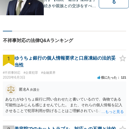
る
続きや親族との交渉をすべて
代行【交通事故】保険会社勤
務の経験を活かし相手の判断
基準を理解して交渉【企業法
務】ビジネスの経験を活かし
現実的なサポートを提供【夜
不祥事対応の法律Q&Aランキング
間休日対応可】
1
ゆうちょ銀行の個人情報要求と口座凍結の法的妥
当性
#不祥事対応
#企業犯罪
#金融業界
2020年6月3日
役にたった
121
匿名A
弁護士
あなたがゆうちょ銀行に問い合わせたと書いているので、偽物である
可能性はみじんも感じませんでした。 また、それらの個人情報を記入
させることで犯罪利用が防げることはご理解されているとおりです。
結局あなたにはゆうちょ銀行が信用できないという前提があり、弁護
士に同意を求めているだけです。 最初の回答では分かりづらかったの
かもしれませんが、質問にわかりやすく答えると「法的に許される」
美容院でのカットトラブル、対応への不満と法的