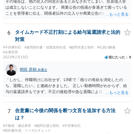
その場合は、他の住人の同意があるとみなされてしまい、住居侵入罪
は成立しないことになります。 商業公告の投函が多過ぎて困っている
ことを管理者に伝え、関係者以外の立入りや商業公告の投函を禁ずる
張り紙をマンション入り口にしてもらうのがよいと思います。
6
タイムカード不正打刻による給与返還請求と法的
対策
#不祥事対応
#雇用契約書・就業規則作成
#顧問弁護士契約
#社員の解雇
#企業犯罪
2023年2月19日
役にたった
8
岡田 晃朝
弁護士
「しかし、停職明けに出社せず、LINEで「残りの有給を消化したの
ち、退職したい」と連絡がきました。 正しい勤務時間がわからず、給
与の返還請求もできず、不正の後処理や急な退職により、社や他のス
タッフに多大な迷惑をかけ、その上、有給まで使われるというような
状況です。」 大変悪質ですね。打刻場所のデータと、これまでのタイ
ムカードの虚偽を確認し、突き付けて責任を問題にすることになるで
7
合意書に今後の関係を断つ文言を追加する方法
しょう。 詐欺もありうるでしょうね。 「正しい時間がわからないとい
は？
うタイムカード不正打刻による返還請求はどのようにおこなえばよい
#不動産・建設業界
#顧問弁護士契約
#不祥事対応
でしょうか？」 想定できる虚偽を前提に、相手と協議して詰めればよ
#契約書作成・リーガルチェック
いかと思います。 確実な記録があれば、それによるのがよいですが、