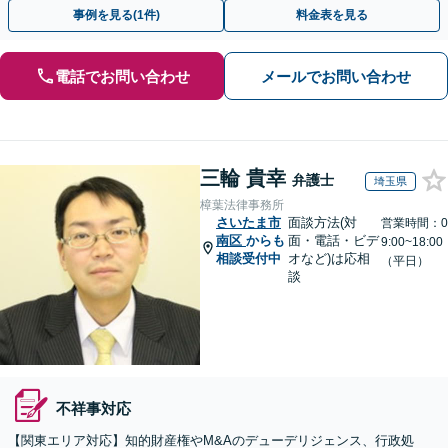
い利用可】
事例を見る(1件)
料金表を見る
電話でお問い合わせ
メールでお問い合わせ
三輪 貴幸
弁護士
埼玉県
樟葉法律事務所
さいたま市
面談方法(対
営業時間：0
南区
からも
面・電話・ビデ
9:00~18:00
相談受付中
オなど)は応相
（平日）
談
不祥事対応
【関東エリア対応】知的財産権やM&Aのデューデリジェンス、行政処