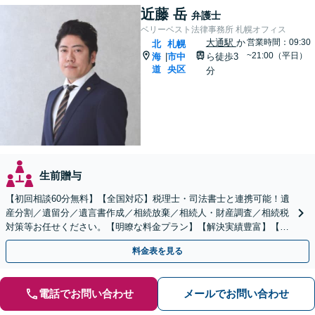
近藤 岳
弁護士
ベリーベスト法律事務所 札幌オフィス
大通駅
か
営業時間：09:30
北
札幌
~21:00（平日）
海
市中
ら徒歩3
|
道
央区
分
生前贈与
【初回相談60分無料】【全国対応】税理士・司法書士と連携可能！遺
産分割／遺留分／遺言書作成／相続放棄／相続人・財産調査／相続税
対策等お任せください。【明瞭な料金プラン】【解決実績豊富】【電
話相談可】
料金表を見る
電話でお問い合わせ
メールでお問い合わせ