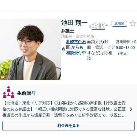
池田 翔一
北海道
インタビュ
ーを見る
弁護士
池田翔一法律事務所
札幌市白石
面談方法(対
営業時間：0
区
からも
面・電話・ビデ
9:00~18:00
相談受付中
オなど)は応相
（平日）
談
生前贈与
【北海道・東北エリア対応】◎お客様から感謝の声多数【行政書士資
格のある弁護士】「幅広い相続問題に対応できる豊富な経験」公正証
書遺言の作成から遺産分割・遺留分をめぐる紛争対応まで、状況に応
じた最適な方法をご提案します【夜間相談可】
料金表を見る