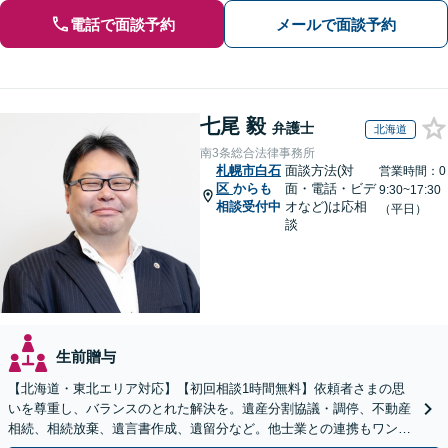
電話で面談予約
メールで面談予約
七尾 毅
弁護士
北海道
南3条総合法律事務所
札幌市白石
面談方法(対
営業時間：0
区
からも
面・電話・ビデ
9:30~17:30
相談受付中
オなど)は応相
（平日）
談
生前贈与
【北海道・東北エリア対応】【初回相談1時間無料】依頼者さまの思
いを尊重し、バランスのとれた解決を。遺産分割協議・調停、不動産
相続、相続放棄、遺言書作成、遺留分など。他士業との連携もワンス