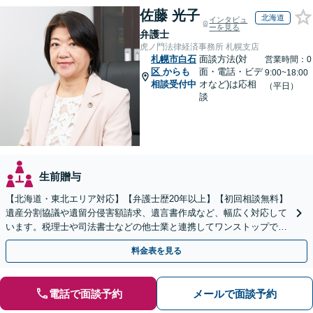
佐藤 光子
北海道
インタビュ
ーを見る
弁護士
虎ノ門法律経済事務所 札幌支店
札幌市白石
面談方法(対
営業時間：0
区
からも
面・電話・ビデ
9:00~18:00
相談受付中
オなど)は応相
（平日）
談
生前贈与
【北海道・東北エリア対応】【弁護士歴20年以上】【初回相談無料】
遺産分割協議や遺留分侵害額請求、遺言書作成など、幅広く対応して
います。税理士や司法書士などの他士業と連携してワンストップでの
解決が可能です。ぜひご相談ください。
料金表を見る
電話で面談予約
メールで面談予約