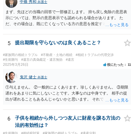
中條 秀和
弁護士
まず、先ほどの当職の回答で一部修正します。 持ち戻し免除の意思表
示については、黙示の意思表示でも認められる場合があります。 た
だ、その場合は、既に亡くなっている方の意思を推定することになり
ますので、なかなか立証のハードルは高いと思われます。それゆえ、
持ち戻し免除の意思表示は書面で明確にしておいていただくべきとい
う結論は変わりません。 誤解を与えるような回答でした。失礼しまし
5
提出期限を守らないのは良くあること？
た。 文言については、「〇〇に対する生前贈与による特別受益の持ち
戻しをすべて免除する」というのがオーソドックスなものですが、ご
#家族間の相続トラブル
#不動産・土地の相続
#相続トラブルの代理交渉
心配ならば、弁護士のところに行って、特別受益となりそうな贈与に
#生前贈与
#遺言の真偽鑑定・遺言無効
#遺言
2025年3月26日
役にたった
11
ついて説明した上で、適切な文言についてご相談してみてはいかがで
しょうか。
鬼沢 健士
弁護士
①与えません。 ②一般的によくあります。珍しくありません。 ③期限
遅れをあまりに気にしないことです。大事なのは中身です。 相手の提
出が遅れることもあるんじゃないかと思います。 それでもあなた有利
にはなりません。
6
子供を相続から外しつつ友人に財産を譲る方法の
法的有効性は？
#生前贈与
#相続税対策
#家族間の相続トラブル
#遺産分割