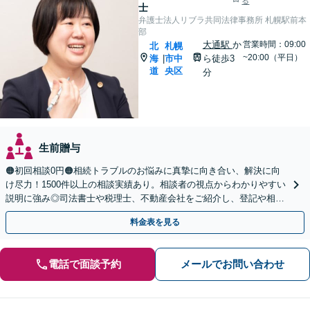
る
士
弁護士法人リブラ共同法律事務所 札幌駅前本
部
大通駅
か
営業時間：09:00
北
札幌
~20:00（平日）
海
市中
ら徒歩3
|
道
央区
分
生前贈与
🟠初回相談0円🟠相続トラブルのお悩みに真摯に向き合い、解決に向
け尽力！1500件以上の相談実績あり。相談者の視点からわかりやすい
説明に強み◎司法書士や税理士、不動産会社をご紹介し、登記や相続
税の申告までワンストップで対応【夜間相談可】
料金表を見る
電話で面談予約
メールでお問い合わせ