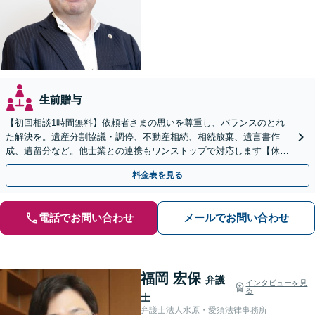
生前贈与
【初回相談1時間無料】依頼者さまの思いを尊重し、バランスのとれ
た解決を。遺産分割協議・調停、不動産相続、相続放棄、遺言書作
成、遺留分など。他士業との連携もワンストップで対応します【休
日・夜間面談OK】【すすきの駅2分】
料金表を見る
電話でお問い合わせ
メールでお問い合わせ
福岡 宏保
弁護
インタビューを見
る
士
弁護士法人水原・愛須法律事務所