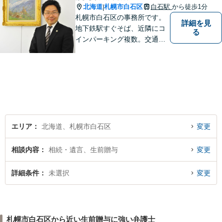
北海道
札幌市白石区
白石駅
から徒歩1分
|
札幌市白石区の事務所です。
詳細を見
地下鉄駅すぐそば、近隣にコ
る
インパーキング複数。交通の
利便も良く、近隣の厚別区、
豊平区、清田区、北広島市、
恵庭市、千歳市、江別市から
もアクセス良好。相続、交通
事故、離婚、債務整理など幅
広く対応する４０代の経験豊
富な弁護士です。
エリア
北海道、札幌市白石区
変更
相談内容
相続・遺言、生前贈与
変更
詳細条件
未選択
変更
札幌市白石区から近い生前贈与に強い弁護士