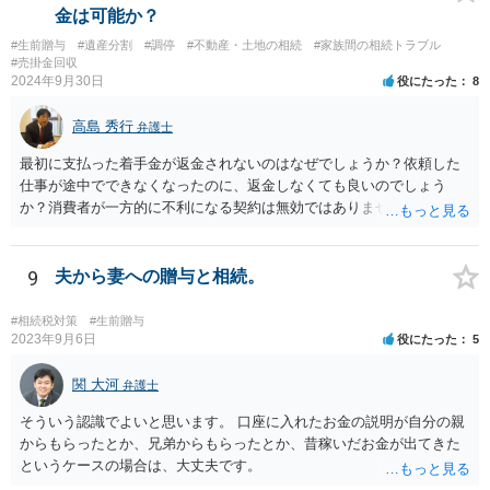
金は可能か？
#生前贈与
#遺産分割
#調停
#不動産・土地の相続
#家族間の相続トラブル
#売掛金回収
2024年9月30日
役にたった
8
高島 秀行
弁護士
最初に支払った着手金が返金されないのはなぜでしょうか？依頼した
仕事が途中でできなくなったのに、返金しなくても良いのでしょう
か？消費者が一方的に不利になる契約は無効ではありませんか？
着手金は、前の弁護士が倒れるまでにやった仕事に応じて清算する義
務があると思います。 倒れた弁護士が所属する弁護士会に相談さ
れた方がよいと思います。 倒れた弁護士は脳梗塞で倒れたようで
9
夫から妻への贈与と相続。
すが、 判断能力があり、復代理を倒れた弁護士の判断で復代理を
選任したのか 即ち、復代理人の選任は有効なのかという問題もあ
#相続税対策
#生前贈与
ると思います。
2023年9月6日
役にたった
5
関 大河
弁護士
そういう認識でよいと思います。 口座に入れたお金の説明が自分の親
からもらったとか、兄弟からもらったとか、昔稼いだお金が出てきた
というケースの場合は、大丈夫です。