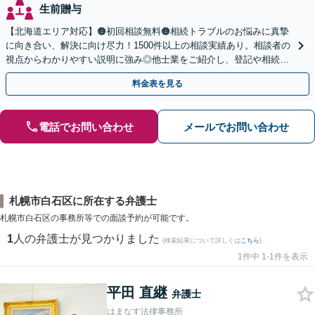
生前贈与
【北海道エリア対応】🟠初回相談無料🟠相続トラブルのお悩みに真摯
に向き合い、解決に向け尽力！1500件以上の相談実績あり。相談者の
視点からわかりやすい説明に強み◎他士業をご紹介し、登記や相続税
の申告までワンストップで対応【夜間相談可】
料金表を見る
電話でお問い合わせ
メールでお問い合わせ
札幌市白石区に所在する弁護士
札幌市白石区の事務所等での面談予約が可能です。
1
人の弁護士が見つかりました
(検索結果について詳しくは
こちら
)
1件中 1-1件を表示
平田 直継
弁護士
はまなす法律事務所