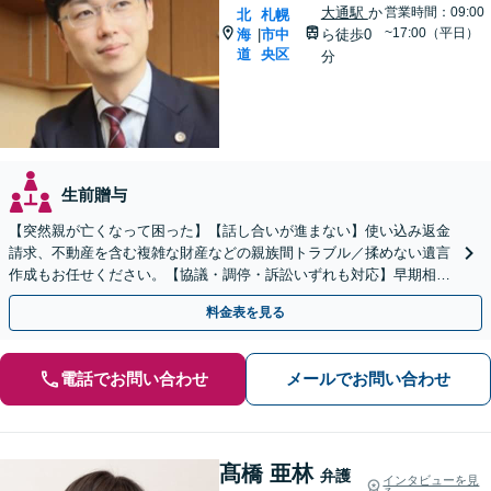
大通駅
か
営業時間：09:00
北
札幌
~17:00（平日）
海
市中
ら徒歩0
|
道
央区
分
生前贈与
【突然親が亡くなって困った】【話し合いが進まない】使い込み返金
請求、不動産を含む複雑な財産などの親族間トラブル／揉めない遺言
作成もお任せください。【協議・調停・訴訟いずれも対応】早期相談
で早期解決を！【地下鉄大通駅から直結ビル】
料金表を見る
電話でお問い合わせ
メールでお問い合わせ
髙橋 亜林
弁護
インタビューを見