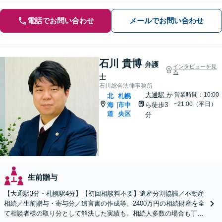
電話でお問い合わせ
メールでお問い合わせ
石川 貴博
弁護
インタビューを見
る
士
石川総合法律事務所
大通駅
か
営業時間：10:00
北
札幌
~21:00（平日）
海
市中
ら徒歩3
|
道
央区
分
生前贈与
【大通駅3分・札幌駅4分】【初回相談料不要】遺産分割協議／不動産
相続／生前贈与・寄与分／遺言書の作成等。2400万円の相続財産を全
て相談者様の取り分として解決した実績も。相続人多数の場合も丁寧