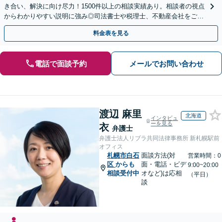
き合い、解決に向け尽力！1500件以上の相談実績あり。相談者の視点
からわかりやすい説明に強み◎司法書士や税理士、不動産会社をご紹
介し、登記や相続税の申告までワンストップで対応
料金表を見る
電話で面談予約
メールでお問い合わせ
渡辺 麻里
北海道
インタビュ
ーを見る
衣
弁護士
弁護士法人リブラ共同法律事務所 新札幌駅前
オフィス
札幌市白石
面談方法(対
営業時間：0
区
からも
面・電話・ビデ
9:00~20:00
相談受付中
オなど)は応相
（平日）
談