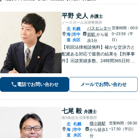
平野 史人
弁護士
ノースポール法律事務所
バスセンター
営業時間：00:0
北
札幌
0~23:59（平
海
市中
前駅
から徒
|
道
央区
日）
歩1分
【初回法律相談無料】確かな交渉力と
配慮ある対応で最善の結果を【刑事事
件】示談実績多数。24時間365日対応
で身柄解放・不起訴を目指します【交
通事故】保険会社顧問事務所での勤務
経験あり。【バスセンター前駅3番出口
電話でお問い合わせ
メールでお問い合わせ
徒歩1分】
七尾 毅
弁護士
南3条総合法律事務所
狸小路駅
営業時間：09:30
北
札幌
~17:30（平日）
海
市中
から徒歩1
|
道
央区
分