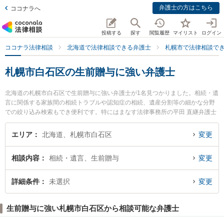
弁護士の方はこちら
ココナラへ
投稿する
探す
閲覧履歴
マイリスト
ログイン
ココナラ法律相談
北海道で法律相談できる弁護士
札幌市で法律相談で
札幌市白石区の生前贈与に強い弁護士
北海道の札幌市白石区で生前贈与に強い弁護士が1名見つかりました。相続・遺
言に関係する家族間の相続トラブルや認知症の相続、遺産分割等の細かな分野
での絞り込み検索もでき便利です。特にはまなす法律事務所の平田 直継弁護士
のプロフィール情報や弁護士費用、強みなどが注目されています。『札幌市白
石区で土日や夜間に発生した生前贈与のトラブルを今すぐに弁護士に相談した
エリア
北海道、札幌市白石区
変更
い』『生前贈与のトラブル解決の実績豊富な近くの弁護士を検索したい』『初
回相談無料で生前贈与を法律相談できる札幌市白石区内の弁護士に相談予約し
相談内容
相続・遺言、生前贈与
変更
たい』などでお困りの相談者さんにおすすめです。
詳細条件
未選択
変更
生前贈与に強い札幌市白石区から相談可能な弁護士