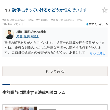
10
調停に持っていけるかどうか悩んでいます
#遺留分侵害額請求・放棄
#生前贈与
#遺留分侵害額請求・放棄
2021年12月7日
役にたった
5
相続・遺言に強い弁護士
尾畠 弘典
弁護士
事情の補充ありがとうございます。 遺留分の計算を行う必要がありま
すね。 正確な判断のためには詳細な事情をお聞きする必要がありま
す。 ご自身の遺留分の侵害があるかどうか、あるとしてどの程度の金
額となるかを正確に把握されたいのであれば、一度お近くの弁護士に
相談されるのが良いと思います。
もっとみる
生前贈与に関連する法律相談コラム