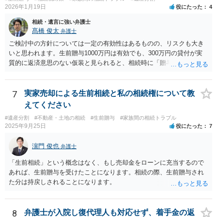
2026年1月19日
役にたった
4
相続・遺言に強い弁護士
髙橋 俊太
弁護士
ご検討中の方針については一定の有効性はあるものの、リスクも大き
いと思われます。生前贈与1000万円は有効でも、300万円の貸付が実
質的に返済意思のない仮装と見られると、相続時に「贈与」と評価さ
れ、子から遺留分侵害額請求を受ける可能性があります。 その他の方
法として考えられるものとしては、 ①信託（家族信託・目的信託） 財
産を信託口に移し、受託者（信頼できる友人や専門職）に管理させ、
7
実家売却による生前相続と私の相続権について教
・生存中はあなたの生活費・介護費に優先充当 ・残余を友人や慈善団
えてください
体へ と使途を厳格に指定。相続ではなく信託帰属になるため、子の関
#遺産分割
#不動産・土地の相続
#生前贈与
#家族間の相続トラブル
与を大きく排除できます。 ②遺言＋生命保険の組合せ 生活資金は手元
2025年9月25日
役にたった
7
に残し、余剰資金で受取人を友人・団体にした保険を活用。保険金は
相続財産とは別枠で、遺留分対策にも有効と思われます。 ③負担付死
濵門 俊也
弁護士
因贈与 「介護・見守り等を条件に、死亡時に財産を渡す」契約。条件
不履行なら無効にでき、老後の安心を担保できます。 ④ 寄附予約＋解
「生前相続」という概念はなく、もし売却金をローンに充当するので
除条件 慈善団体への寄附を予約しつつ、資金不足時は解除できる条項
あれば、生前贈与を受けたことになります。相続の際、生前贈与され
を設定。 などがあり得るかと思われます。
た分は持戻しされることになります。
8
弁護士が入院し復代理人も対応せず、着手金の返