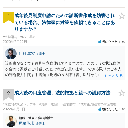
1
成年後見制度申請のための診断書作成を妨害され
ている場合、法律家に対策を依頼できることはあ
りますか？
#生前贈与
#DV・暴力
2020年7月22日
役にたった
30
辻村 幸宏
弁護士
診断書がなくても後見申立自体はできますので、このような状況自体
を含めて家裁とご相談いただければと思います。 できる限りのご本人
の判断能力に関する書類（周辺の方の陳述書、医師からの聴取書等）
を整え、家裁の鑑定を経る前提で鑑定費用の予納金を用意し、申立て
をしていただければそこから先は進むのではないかと存じます。 ま
た、Aさんの意向を酌みすぎるあまりに後見申立ができない状況にして
2
成人後の口座管理、法的根拠と親への説得方法
いる施設の問題もありますので、当該地域の地域包括支援センターに
ご相談されるのもひとつの方法です。
#家族間の相続トラブル
#調停
#協議
#生前贈与
#成年後見(生前の財産管理)
2022年6月1日
役にたった
16
相続・遺言に強い弁護士
尾畠 弘典
弁護士