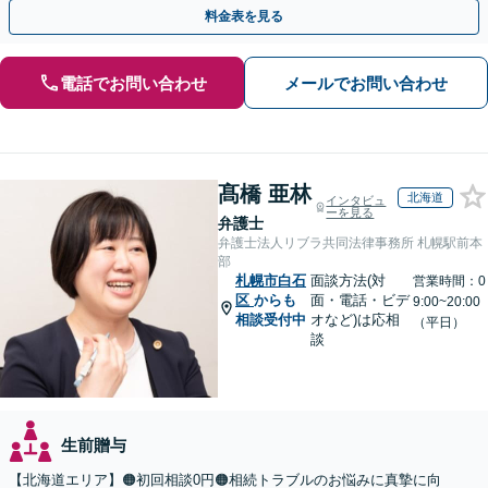
トップで対応します【休日・夜間面談OK】
料金表を見る
電話でお問い合わせ
メールでお問い合わせ
髙橋 亜林
北海道
インタビュ
ーを見る
弁護士
弁護士法人リブラ共同法律事務所 札幌駅前本
部
札幌市白石
面談方法(対
営業時間：0
区
からも
面・電話・ビデ
9:00~20:00
相談受付中
オなど)は応相
（平日）
談
生前贈与
【北海道エリア】🟠初回相談0円🟠相続トラブルのお悩みに真摯に向