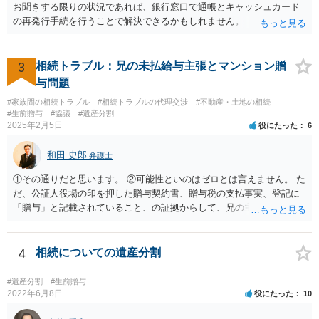
お聞きする限りの状況であれば、銀行窓口で通帳とキャッシュカード
の再発行手続を行うことで解決できるかもしれません。
3
相続トラブル：兄の未払給与主張とマンション贈
与問題
#家族間の相続トラブル
#相続トラブルの代理交渉
#不動産・土地の相続
#生前贈与
#協議
#遺産分割
2025年2月5日
役にたった
6
和田 史郎
弁護士
①その通りだと思います。 ②可能性といのはゼロとは言えません。 た
だ、公証人役場の印を押した贈与契約書、贈与税の支払事実、登記に
「贈与」と記載されていること、の証拠からして、兄の主張は通らな
いようには思います。 ③④その通りだと思います。 話し合いで折り合
わなければ、遺産分割調停を申し立てて進めるのがベターのような気
がしますね。
4
相続についての遺産分割
#遺産分割
#生前贈与
2022年6月8日
役にたった
10