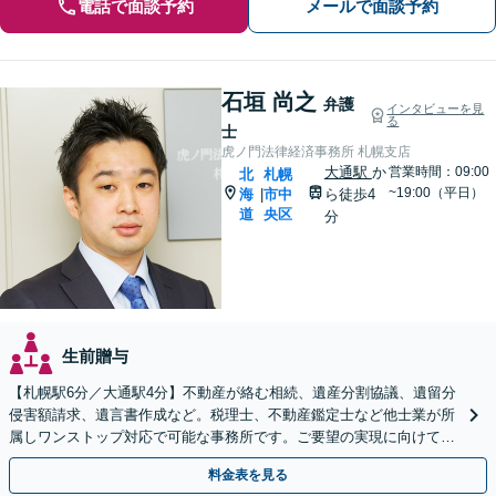
電話で面談予約
メールで面談予約
石垣 尚之
弁護
インタビューを見
る
士
虎ノ門法律経済事務所 札幌支店
大通駅
か
営業時間：09:00
北
札幌
~19:00（平日）
海
市中
ら徒歩4
|
道
央区
分
生前贈与
【札幌駅6分／大通駅4分】不動産が絡む相続、遺産分割協議、遺留分
侵害額請求、遺言書作成など。税理士、不動産鑑定士など他士業が所
属しワンストップ対応で可能な事務所です。ご要望の実現に向けて、
複数の解決策をご提案いたします【初回相談無料】
料金表を見る