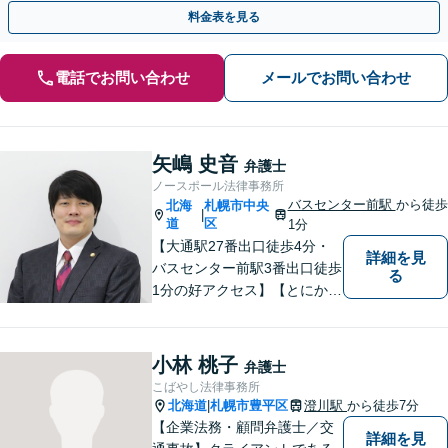
に対応し相談者様の目指す解決に向けて尽力します。
料金表を見る
電話でお問い合わせ
メールでお問い合わせ
矢嶋 史音
弁護士
ノースポール法律事務所
バスセンター前駅
から徒歩
北海
札幌市中央
|
道
区
1分
【大通駅27番出口徒歩4分・
詳細を見
バスセンター前駅3番出口徒歩
る
1分の好アクセス】【とにかく
説明のわかりやすさに自信あ
り】【相談だけでお悩みを解
決することもよくあります】
小林 桃子
弁護士
法律だけにとらわれず、依頼
こばやし法律事務所
者にとってベストな解決方法
北海道
札幌市豊平区
澄川駅
から徒歩7分
|
を一緒に考えていきます。
【企業法務・顧問弁護士／交
詳細を見