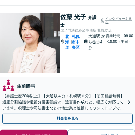
佐藤 光子
弁護
インタビューを見
る
士
虎ノ門法律経済事務所 札幌支店
大通駅
か
営業時間：09:00
北
札幌
~18:00（平日）
海
市中
ら徒歩4
|
道
央区
分
生前贈与
【弁護士歴20年以上】【大通駅４分・札幌駅６分】【初回相談無料】
遺産分割協議や遺留分侵害額請求、遺言書作成など、幅広く対応して
います。税理士や司法書士などの他士業と連携してワンストップでの
解決が可能です。ぜひご相談ください。
料金表を見る