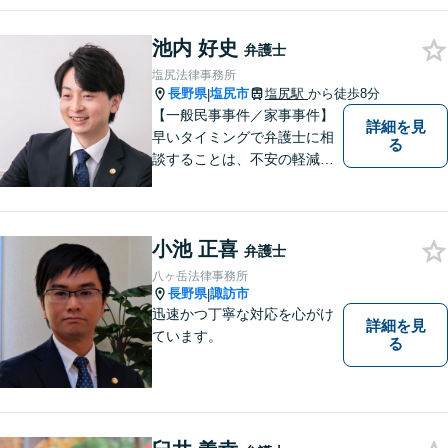
池内 好史
弁護士
塩尻法律事務所
長野県
塩尻市
塩尻駅
から徒歩8分
|
【一般民事事件／家事事件】
詳細を見
早いタイミングで弁護士に相
る
談することは、不安の軽減、
早期解決方法の発見、二次被
害の防止など様々な利点があ
ります。お気軽に御相談くだ
小池 正喜
さい。
弁護士
八ヶ岳法律事務所
長野県
諏訪市
|
迅速かつ丁寧な対応を心がけ
詳細を見
ています。
る