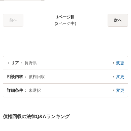
ます。そのために、常日頃か
ら弁護士へ事前に法律相談を
1ページ目
する癖をつけることを勧めて
前へ
次へ
(2ページ中)
おります。早期相談が早期解
決に繋がりますのでお気軽に
ご相談ください。
エリア
長野県
変更
相談内容
債権回収
変更
詳細条件
未選択
変更
債権回収の法律Q&Aランキング