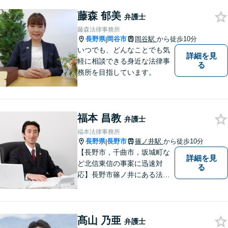
まで幅広い案件に対応してお
ります。最適なリーガルサー
藤森 郁美
弁護士
ビスを提供いたします。まず
藤森法律事務所
はお気軽にご相談ください。
長野県
岡谷市
岡谷駅
から徒歩10分
|
いつでも、どんなことでも気
詳細を見
軽に相談できる身近な法律事
る
務所を目指しています。
福本 昌教
弁護士
福本法律事務所
長野県
長野市
篠ノ井駅
から徒歩10分
|
【長野市，千曲市，坂城町な
詳細を見
ど北信東信の事案に迅速対
る
応】長野市篠ノ井にある法律
事務所です。離婚・相続・土
地建物・債権回収・交通事
故・刑事事件などでお困りの
髙山 乃亜
方は是非ご相談ください。迅
弁護士