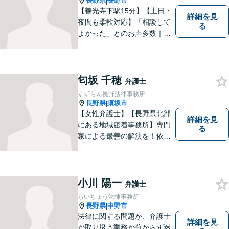
長野県
長野市
|
【善光寺下駅15分】【土日・
詳細を見
夜間も柔軟対応】「相談して
る
よかった」とのお声多数｜交
通事故・相続・企業法務など
幅広く対応。話しやすい弁護
士が親身にサポートします。
どんな小さなお悩みでも、ま
匂坂 千穂
弁護士
ずはお気軽にご相談くださ
すずらん長野法律事務所
い。【完全個室で相談】
長野県
須坂市
|
【女性弁護士】【長野県北部
詳細を見
にある地域密着事務所】専門
る
家による最善の解決を！依頼
者の笑顔を取り戻すため、迅
速かつ丁寧なリーガルサービ
スをご提供します。
小川 陽一
弁護士
らいちょう法律事務所
長野県
中野市
|
法律に関する問題か、弁護士
詳細を見
が取り扱う業務か分からず迷