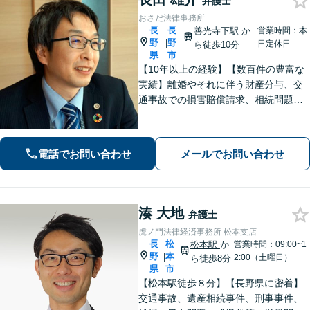
弁護士
おさだ法律事務所
長
長
善光寺下駅
か
営業時間：本
野
野
|
日定休日
ら徒歩10分
県
市
【10年以上の経験】【数百件の豊富な
実績】離婚やそれに伴う財産分与、交
通事故での損害賠償請求、相続問題な
ど幅広い依頼に対応。事務員もベテラ
ンで経験豊富。プライバシーも安心の
戸建て事務所です。【休日・夜間相談
電話でお問い合わせ
メールでお問い合わせ
可】
湊 大地
弁護士
虎ノ門法律経済事務所 松本支店
長
松
松本駅
か
営業時間：09:00~1
野
本
|
2:00（土曜日）
ら徒歩8分
県
市
【松本駅徒歩８分】【長野県に密着】
交通事故、遺産相続事件、刑事事件、