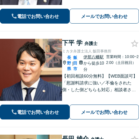
応可能】弁護士が代理人として交渉し
ます!【秘密厳守】【破産管財人】
電話でお問い合わせ
メールでお問い合わせ
下平 学
弁護士
ミカタ弁護士法人 飯田事務所
伊那八幡駅
営業時間：10:00~2
長
飯
2:00（土日祝日）
野
田
から徒歩10
|
県
市
分
【初回相談60分無料】【WEB面談可】
「慰謝料請求に強い／不倫をされた
側・した側どちらも対応」相談者さま
のお話しに真摯に耳を傾け、離婚後の
再出発を全力でサポートします！「契
約書チェック・労務対応など企業法務
電話でお問い合わせ
メールでお問い合わせ
の豊富な実績」「事業承継の対応実績
豊富」
長田 雄介