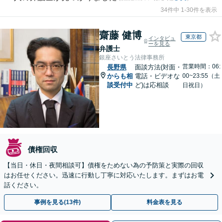
34件中 1-30件を表示
齋藤 健博
東京都
インタビュ
ーを見る
弁護士
銀座さいとう法律事務所
営業時間：06:
長野県
面談方法(対面・
からも相
電話・ビデオな
00~23:55（土
談受付中
ど)は応相談
日祝日）
債権回収
【当日・休日・夜間相談可】債権をためない為の予防策と実際の回収
はお任せください。迅速に行動し丁寧に対応いたします。まずはお電
話ください。
事例を見る(13件)
料金表を見る