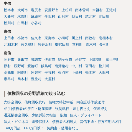
中信
松本市
大町市
塩尻市
安曇野市
上松町
南木曽町
木祖村
王滝村
大桑村
木曽町
麻績村
生坂村
山形村
朝日村
筑北村
池田町
松川村
白馬村
小谷村
東信
上田市
小諸市
佐久市
東御市
小海町
川上村
南牧村
南相木村
北相木村
佐久穂町
軽井沢町
御代田町
立科町
青木村
長和町
南信
岡谷市
飯田市
諏訪市
伊那市
駒ヶ根市
茅野市
下諏訪町
富士見町
原村
辰野町
箕輪町
飯島町
南箕輪村
中川村
宮田村
松川町
高森町
阿南町
阿智村
平谷村
根羽村
下條村
売木村
天龍村
泰阜村
喬木村
豊丘村
大鹿村
債権回収の分野詳細で絞り込む
売掛金回収
債権回収代行
債権の時効中断
内容証明作成送付
相手(債務者)の所在・財産調査
強制執行・差し押さえ
仮差押え
遅延損害金回収
少額訴訟の相談・依頼
個人・プライベート
法人・ビジネス
連帯保証人
債務者の相続人
音信不通・行方不明の相手
140万円超
140万円以下
契約書・借用書なし