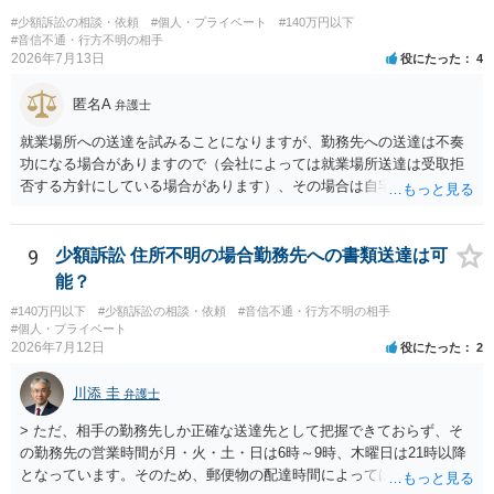
に相手方が遠方である場合は）対応が面倒な場合があるからです。相
#少額訴訟の相談・依頼
#個人・プライベート
#140万円以下
手方の主張については、和解で減額を考慮すればよいと思います。 な
#音信不通・行方不明の相手
2026年7月13日
役にたった
4
お、残念ながら、「連絡も返ってこず、返済の目処も立たずで精神的
ダメージが大きく」という理由では、慰謝料請求は通常は認められま
匿名A
せん。
弁護士
就業場所への送達を試みることになりますが、勤務先への送達は不奏
功になる場合がありますので（会社によっては就業場所送達は受取拒
否する方針にしている場合があります）、その場合は自宅の住所調査
が必要になるでしょう。
9
少額訴訟 住所不明の場合勤務先への書類送達は可
能？
#140万円以下
#少額訴訟の相談・依頼
#音信不通・行方不明の相手
#個人・プライベート
2026年7月12日
役にたった
2
川添 圭
弁護士
> ただ、相手の勤務先しか正確な送達先として把握できておらず、そ
の勤務先の営業時間が月・火・土・日は6時～9時、木曜日は21時以降
となっています。そのため、郵便物の配達時間によっては受け取りが