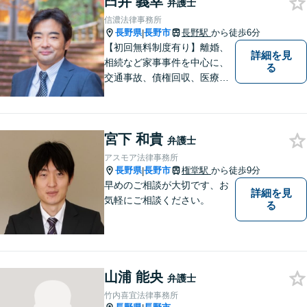
臼井 義幸
弁護士
信濃法律事務所
長野県
長野市
長野駅
から徒歩6分
|
【初回無料制度有り】離婚、
詳細を見
相続など家事事件を中心に、
る
交通事故、債権回収、医療過
誤、国際案件などを取り扱っ
ています。
宮下 和貴
弁護士
アスモア法律事務所
長野県
長野市
権堂駅
から徒歩9分
|
早めのご相談が大切です、お
詳細を見
気軽にご相談ください。
る
山浦 能央
弁護士
竹内喜宜法律事務所