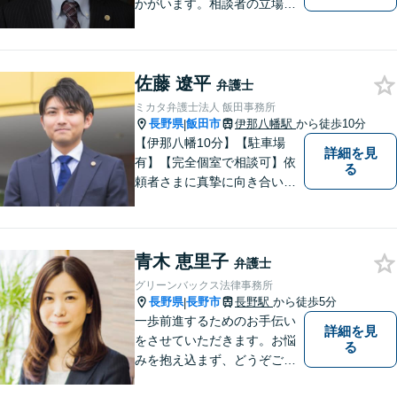
かがいます。相談者の立場を
尊重し，かつ，客観的なアド
バイスをいたします。
佐藤 遼平
弁護士
ミカタ弁護士法人 飯田事務所
長野県
飯田市
伊那八幡駅
から徒歩10分
|
【伊那八幡10分】【駐車場
詳細を見
有】【完全個室で相談可】依
る
頼者さまに真摯に向き合い、
被害者の方のことも十分考慮
した上で事件を解決していき
ます。当事務所の対象エリア
青木 恵里子
は日本全国です。 遠方の方は
弁護士
Web面談や電話でのご連絡が
グリーンバックス法律事務所
可能です。
長野県
長野市
長野駅
から徒歩5分
|
一歩前進するためのお手伝い
詳細を見
をさせていただきます。お悩
る
みを抱え込まず、どうぞご相
談ください。