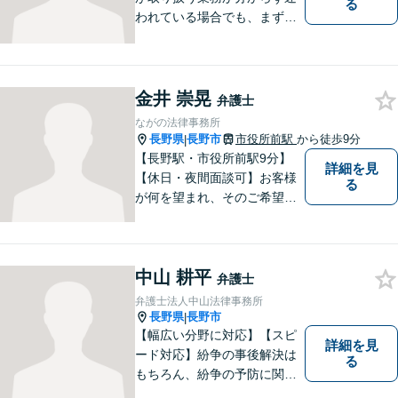
る
われている場合でも、まずは
ご連絡ください。正確な見通
しと解決方針が立てられま
す。
金井 崇晃
弁護士
ながの法律事務所
長野県
長野市
市役所前駅
から徒歩9分
|
【長野駅・市役所前駅9分】
詳細を見
【休日・夜間面談可】お客様
る
が何を望まれ、そのご希望を
実現するためにどのような方
法が最適かを常に考えなが
ら、一つひとつの案件に向き
中山 耕平
合っています。 できる限り負
弁護士
担を軽減し、スピーディーな
弁護士法人中山法律事務所
解決を目指すことを信条とし
長野県
長野市
|
ています。
【幅広い分野に対応】【スピ
詳細を見
ード対応】紛争の事後解決は
る
もちろん、紛争の予防に関す
るアドバイスもご提供いたし