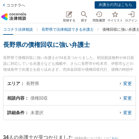
弁護士の方はこちら
ココナラへ
投稿する
探す
閲覧履歴
マイリスト
ログイン
ココナラ法律相談
長野県で法律相談できる弁護士
債権回収に強い弁護
長野県の債権回収に強い弁護士
長野県で債権回収に強い弁護士が34名見つかりました。初回面談無料や休日面
談に対応している弁護士なども掲載中。さらに長野市や松本市、伊那市などの
地域条件で弁護士を絞り込めます。売掛金回収や債権回収代行、債権の時効中
断等の細かな分野での絞り込み検索もでき便利です。特に宮澤拓也法律事務所
の宮澤 拓也弁護士や弁護士法人一新総合法律事務所 長野事務所の渡辺 伸樹弁
エリア
長野県
変更
護士、唐澤洋祐法律事務所の唐澤 洋祐弁護士のプロフィール情報や弁護士費
用、強みなどが注目されています。『長野県で土日や夜間に発生した債権回収
相談内容
債権回収
変更
のトラブルを今すぐに弁護士に相談したい』『債権回収のトラブル解決の実績
豊富な近くの弁護士を検索したい』『初回相談無料で債権回収を法律相談でき
る長野県内の弁護士に相談予約したい』などでお困りの相談者さんにおすすめ
詳細条件
未選択
変更
です。
34
人の弁護士が見つかりました
(検索結果について詳しくは
こちら
)