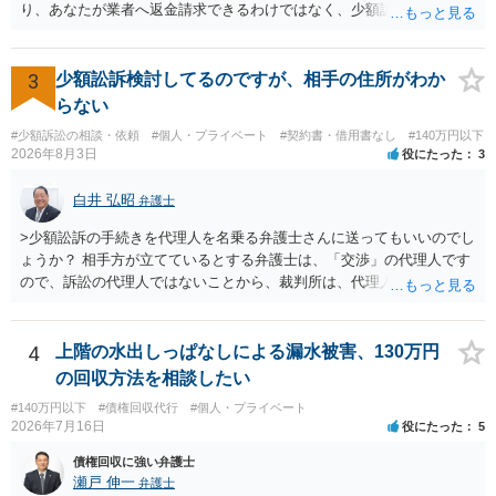
く求めます。 以上
り、あなたが業者へ返金請求できるわけではなく、少額訴訟は使えな
いと思われます。 当該事業者と後払い決済業者を被告として債務不存
在確認請求訴訟を提起することも考えられますが、まずは後払い決済
業者へ（原契約のクーリング・オフの証拠の写しとともに）支払拒絶
3
少額訟訴検討してるのですが、相手の住所がわか
の通知書を送り、もし訴訟や支払督促を行ってきた場合には全面的に
らない
争う、というやり方がベターではないかと思います。弁護士会の相談
#少額訴訟の相談・依頼
#個人・プライベート
#契約書・借用書なし
#140万円以下
センター等で、消費者問題に強い弁護士（消費者保護委員会に所属し
2026年8月3日
役にたった
3
ているなど）へ相談されることをお勧めします。
白井 弘昭
弁護士
>少額訟訴の手続きを代理人を名乗る弁護士さんに送ってもいいのでし
ょうか？ 相手方が立てているとする弁護士は、「交渉」の代理人です
ので、訴訟の代理人ではないことから、裁判所は、代理人宛ての訴状
を受け取ることは無いと思われます。 なお、交渉段階で代理人が就い
ている場合は、相手方（被告）の住所で訴状を作成提出し、裁判所に
代理人が就いていたことを知らせると（訴状の記載内容から明らかな
4
上階の水出しっぱなしによる漏水被害、130万円
場合も）、裁判所が当該代理人弁護士に事前連絡し、引き続き訴訟も
の回収方法を相談したい
受任するかを聞いたうえで、受任の意志が明らかになったところで、
#140万円以下
#債権回収代行
#個人・プライベート
直接被告に送達するのではなく、代理人に訴状の受領を促すこともあ
2026年7月16日
役にたった
5
ります。 ラインのやり取りでしか証拠がないと、実際の本人性が明ら
かではありません。もちろん弁護士（２０万円の請求で代理人弁護士
債権回収に強い弁護士
に委任するかも疑わしいのですが）も住所は明らかにしないでしょ
瀬戸 伸一
弁護士