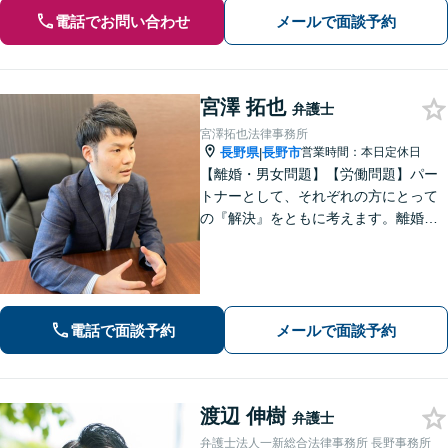
電話でお問い合わせ
メールで面談予約
宮澤 拓也
弁護士
宮澤拓也法律事務所
長野県
長野市
営業時間：本日定休日
|
【離婚・男女問題】【労働問題】パー
トナーとして、それぞれの方にとって
の『解決』をともに考えます。離婚・
男女問題、労働問題に注力しておりま
す。
電話で面談予約
メールで面談予約
渡辺 伸樹
弁護士
弁護士法人一新総合法律事務所 長野事務所