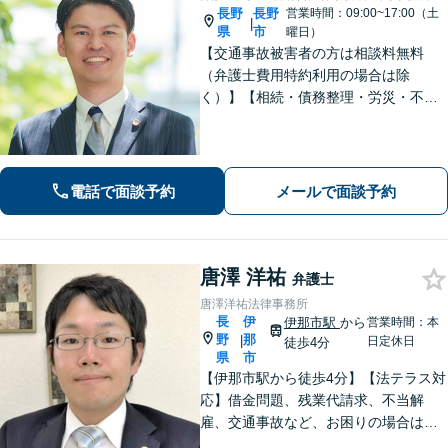
長野
長野
営業時間：09:00~17:00（土
|
県
市
曜日）
【交通事故被害者の方は相談料無料
（弁護士費用特約利用の場合は除
く）】【相続・債務整理・労災・不貞
慰謝料は相談料初回無料】長野県庁前
の法律事務所です。弁護士との相談が
初めての方でも安心してご相談いただ
けます。お気軽にお問い合わせくださ
電話で面談予約
メールで面談予約
い。
唐澤 洋祐
弁護士
唐澤洋祐法律事務所
長
伊
伊那市駅
から
営業時間：本
野
那
|
日定休日
徒歩4分
県
市
【伊那市駅から徒歩4分】【法テラス対
応】借金問題、残業代請求、不当解
雇、交通事故など、お困りの場合はす
ぐにご相談ください。【個人・企業対