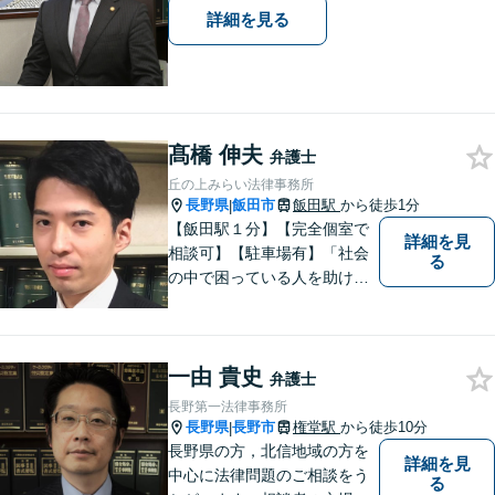
詳細を見る
髙橋 伸夫
弁護士
丘の上みらい法律事務所
長野県
飯田市
飯田駅
から徒歩1分
|
【飯田駅１分】【完全個室で
詳細を見
相談可】【駐車場有】「社会
る
の中で困っている人を助けた
い」との思いから、弁護士に
なることを志しました。多く
の方から相談しやすい弁護士
一由 貴史
であることを心がけ、誠実
弁護士
に、そして丁寧に対応してい
長野第一法律事務所
きます。
長野県
長野市
権堂駅
から徒歩10分
|
長野県の方，北信地域の方を
詳細を見
中心に法律問題のご相談をう
る