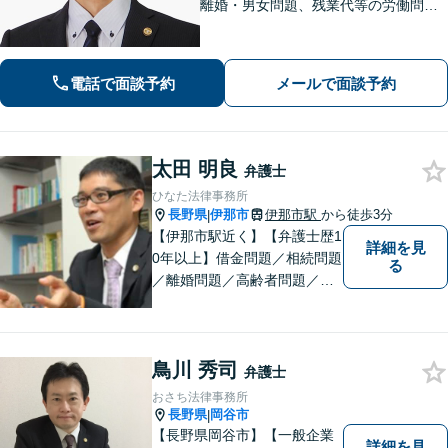
離婚・男女問題、残業代等の労働問題
等の個人の法律問題や企業法務まで、
法的トラブルを解決、予防すべく、依
頼者様と共に歩みます。お一人で悩ま
電話で面談予約
メールで面談予約
ず是非ご相談ください。
太田 明良
弁護士
ひなた法律事務所
長野県
伊那市
伊那市駅
から徒歩3分
|
【伊那市駅近く】【弁護士歴1
詳細を見
0年以上】借金問題／相続問題
る
／離婚問題／高齢者問題／相
続問題／環境問題／企業法務
など、幅広い法律トラブルの
ご相談を承ります。【地域に
鳥川 秀司
根ざした弁護士】もし何かお
弁護士
困りな事がございましたらお
おさち法律事務所
気軽にご相談ください。
長野県
岡谷市
|
【長野県岡谷市】【一般企業
詳細を見