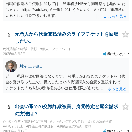
う。 何か本人を示す事実（振込先などの情報）から、相手の住所等の
当職の個別のご依頼に関しては、当事務所HPから御連絡をお願いいた
情報を割り出していくしかないように思えます。 以上、ご参考まで。
します。 https://setolaw.jp/ 一般にどれくらいかについては、事務所に
よるとしか回答できかねます。
5
元恋人から代金支払済みのライブチケットを回収
したい。
#少額訴訟の相談・依頼
#個人・プライベート
2026年8月3日
役にたった
2
川添 圭
弁護士
以下、私見を含む回答になります。 相手方があなたのチケットを（代
金を受け取った上で）購入したという代理購入の合意を重視すれば、
チケットのうち1枚の所有権あるいは使用権限があなたにあり、チケッ
トの引渡しを求める権利があるという主張が認められやすいといえま
す。 一方、このチケット購入には「相手方と一緒に行く」という合意
も付随していたことを無視することができません。こちらを重視すれ
6
出会い系での交際詐欺被害、身元特定と返金請求
ば、交際を終了させたことにより「一緒に行く」という結果の実現に
の方法は？
重大な障害が発生しており、当然にチケットを引き渡すべきといえる
#本名・住所・電話番号が不明
#マッチングアプリ詐欺
#詐欺の法的措置
かは微妙であり、むしろ返金すべきとするのが当事者の合理的意思に
#200万円以上
#内容証明作成送付
#少額訴訟の相談・依頼
合致するのではないか、という判断に傾くことになると思います。 例
2026年7月17日
役にたった
3