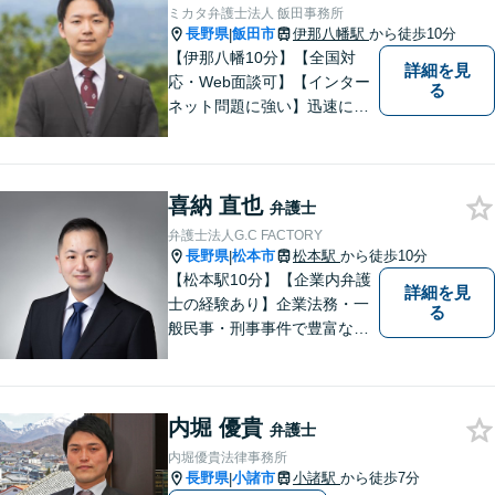
速に対応いたします。
ミカタ弁護士法人 飯田事務所
長野県
飯田市
伊那八幡駅
から徒歩10分
|
【伊那八幡10分】【全国対
詳細を見
応・Web面談可】【インター
る
ネット問題に強い】迅速に対
応し、依頼者さまの平穏な生
活をいち早く取り戻すサポー
トをさせていただきます。ど
喜納 直也
のようなことでも、お気軽に
弁護士
ご相談ください。
弁護士法人G.C FACTORY
長野県
松本市
松本駅
から徒歩10分
|
【松本駅10分】【企業内弁護
詳細を見
士の経験あり】企業法務・一
る
般民事・刑事事件で豊富な実
績あり。「依頼をして良かっ
た。」と言っていただけるよ
うなリーガルサービスをご提
内堀 優貴
供します。
弁護士
内堀優貴法律事務所
長野県
小諸市
小諸駅
から徒歩7分
|