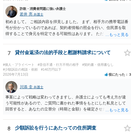
えば、当該チケットが座席指定である場合、交際を解消した2人が当日
詐欺・消費者問題に強い弁護士
隣り合わせになることは避けたいという心理が働くことも無理からぬ
若井 亮
弁護士
ところです。一方、チケットがエリア指定のアリーナ席であれば隣り
合わせにならずに済むかもしれませんし、そのチケットが入手困難で
初めまして。 ご相談内容を拝見しました。 まず、相手方の携帯電話番
あったり特別席であったりすれば、判断は変わってくるかもしれませ
号が分かっているのであれば、契約者情報の照会を行い、住民票を取
ん。当該チケットがチケット転売防止法に規定する特定興行入場券に
得することで身元を特定できる可能性はあります。 ただ、他人名義の
該当し、券面上使用者が指定されている場合には、チケット引渡し以
携帯電話であるなどした場合には特定に結びつけることは難しいとこ
外に選択肢がない場合もあるでしょう。 このように、本件の紛争は、
ろです。 LINEについても、詐欺の事案であれば照会できる可能性はあ
法的には「当事者の合理的意思」がどこにあるのかを追求した解決が
りますが、携帯電話の番号を経由する方法より難しくなります。 身元
7
貸付金返済の法的手段と慰謝料請求について
必要になると思われます。なかなか難しい問題なので、弁護士によっ
を特定した後は、返金の理屈があるかどうかを確認していきます。 基
ても回答は異なるかもしれません。
本的に贈与に該当する場合には返金請求ができません。 詐欺を含め、
#個人・プライベート
#音信不通・行方不明の相手
#契約書・借用書なし
当方に返金の理屈があるかどうかを確認していきます。 さらに、渡し
#少額訴訟の相談・依頼
#140万円以下
2026年7月13日
役にたった
3
た金額について、裏付けがあるかどうかも精査します。 上記を経て、
身元の特定、返金の理屈があると判断できるのであれば、まずは交渉
川添 圭
からスタートすることになるでしょう。 ご理解のとおり、詐欺である
弁護士
ことの立証は簡単ではありません。 刑事事件化が出来るのであれば、
事案によって戦略は変わってきますし、弁護士によっても考え方が違
返金交渉で有利になる可能性がありますが、民事上の詐欺の立証以上
う可能性があるので、ご質問に書かれた事情をもとにした私見として
に難しいところがあります。 こちらについては、一度、最寄りの警察
回答すると、あなたの立替分（時期と金額）を確定させた上で、淡々
署に被害相談をするようにしてください。 具体的な見通しに関して
と訴訟提起する方がよい事案ではないかと思料します。支払督促だ
は、証拠を拝見する必要があるため、直接弁護士にご相談された方が
と、もし異議申立てがなされる可能性が高そうであれば時間の浪費
良いかと思います。
（通常訴訟へ移行する日数分空転する）になりますし、支払督促及び
8
少額訴訟を行うにあたっての住所調査
その異議後の通常訴訟は相手方の住所地が管轄裁判所になるため（特