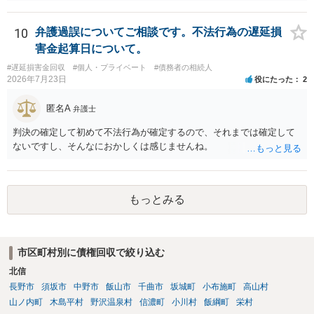
難しい可能性があります。 営業時間を具体的に明らかにして、早朝・
夜間の送達を上申するのが基本になりますが、感覚的には郵便局を動
かすには早すぎるので執行官送達を申し立てる必要があるかもしれま
10
弁護過誤についてご相談です。不法行為の遅延損
せん。裁判所としては（あまりに特殊すぎて）就業場所送達を認めな
害金起算日について。
い可能性もありますし、執行官送達には費用もかかりますので、まず
#遅延損害金回収
#個人・プライベート
#債務者の相続人
は裁判所へ相談した方がよいと思います。
2026年7月23日
役にたった
2
匿名A
弁護士
判決の確定して初めて不法行為が確定するので、それまでは確定して
ないですし、そんなにおかしくは感じませんね。
もっとみる
市区町村別に債権回収で絞り込む
北信
長野市
須坂市
中野市
飯山市
千曲市
坂城町
小布施町
高山村
山ノ内町
木島平村
野沢温泉村
信濃町
小川村
飯綱町
栄村