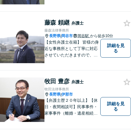
ついて、相談者の悩みを一緒
に考え、適切な解決を図りま
す。
藤森 頼継
弁護士
藤森法律事務所
長野県
岡谷市
岡谷駅
から徒歩10分
|
【女性弁護士在籍】 皆様の身
詳細を見
近な事務所として丁寧に対応
る
させていただきますので、お
気軽にお電話下さい。
牧田 豊彦
弁護士
牧田法律事務所
長野県
伊那市
|
【弁護士歴２０年以上】【休
詳細を見
日・夜間相談可】民事事件・
る
家事事件（離婚・遺産相続、
不動産・建築等）から企業法
務（紛争対応・債権回収等）