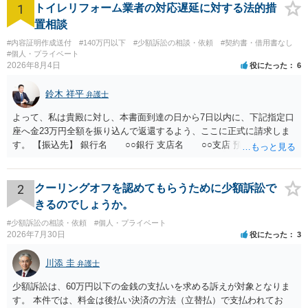
1
トイレリフォーム業者の対応遅延に対する法的措
置相談
#内容証明作成送付
#140万円以下
#少額訴訟の相談・依頼
#契約書・借用書なし
#個人・プライベート
2026年8月4日
役にたった
6
鈴木 祥平
弁護士
よって、私は貴殿に対し、本書面到達の日から7日以内に、下記指定口
座へ金23万円全額を振り込んで返還するよう、ここに正式に請求しま
す。 【振込先】 銀行名 ○○銀行 支店名 ○○支店 預金種別 普通
口座番号 ○○○○○○○ 口座名義 ○○○○ 万一、上記期限までに返金がな
されない場合には、貴殿には任意に返金する意思がないものと判断
し、やむを得ず、返還金23万円及びこれに対する遅延損害金の支払い
2
クーリングオフを認めてもらうために少額訴訟で
を求める民事訴訟、支払督促その他必要な法的手続を直ちに講じま
きるのでしょうか。
す。 その際には、訴訟に要する費用その他法令上認められる金員につ
#少額訴訟の相談・依頼
#個人・プライベート
いても併せて請求する予定ですので、あらかじめ申し添えます。 本件
2026年7月30日
役にたった
3
は、貴殿自らが契約を解約したことによって生じた返還義務の履行を
求めるものにすぎません。貴殿の仕入先との取引関係や返金時期など
川添 圭
弁護士
の内部事情は、私に対する返還義務の発生や履行時期には何ら影響を
及ぼすものではありません。 これ以上、本件の解決を不必要に遅延さ
少額訴訟は、60万円以下の金銭の支払いを求める訴えが対象となりま
せることなく、誠意をもって速やかに返金手続を履行されるよう、強
す。 本件では、料金は後払い決済の方法（立替払）で支払われてお