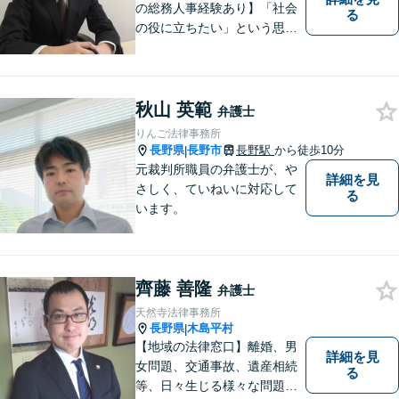
の総務人事経験あり】「社会
る
の役に立ちたい」という思い
を持って弁護士として活動し
ています。地元に根ざし、岡
谷市・長野県中南信の人々の
権利を守るために懸命に働き
秋山 英範
弁護士
ます。離婚・借金・交通事故
りんご法律事務所
などお気軽にご相談くださ
長野県
長野市
長野駅
から徒歩10分
|
い。
元裁判所職員の弁護士が、や
詳細を見
さしく、ていねいに対応して
る
います。
齊藤 善隆
弁護士
天然寺法律事務所
長野県
木島平村
|
【地域の法律窓口】離婚、男
詳細を見
女問題、交通事故、遺産相続
る
等、日々生じる様々な問題に