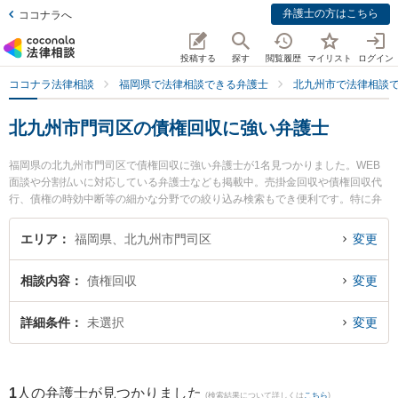
弁護士の方はこちら
ココナラへ
投稿する
探す
閲覧履歴
マイリスト
ログイン
ココナラ法律相談
福岡県で法律相談できる弁護士
北九州市で法律相談
北九州市門司区の債権回収に強い弁護士
福岡県の北九州市門司区で債権回収に強い弁護士が1名見つかりました。WEB
面談や分割払いに対応している弁護士なども掲載中。売掛金回収や債権回収代
行、債権の時効中断等の細かな分野での絞り込み検索もでき便利です。特に弁
護士法人ＯＮＥ 門司オフィスの田川 瞳弁護士のプロフィール情報や弁護士費
用、強みなどが注目されています。『北九州市門司区で土日や夜間に発生した
エリア
福岡県、北九州市門司区
変更
債権回収のトラブルを今すぐに弁護士に相談したい』『債権回収のトラブル解
決の実績豊富な近くの弁護士を検索したい』『初回相談無料で債権回収を法律
相談内容
債権回収
変更
相談できる北九州市門司区内の弁護士に相談予約したい』などでお困りの相談
者さんにおすすめです。
詳細条件
未選択
変更
1
人の弁護士が見つかりました
(検索結果について詳しくは
こちら
)