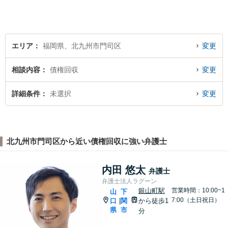
エリア
福岡県、北九州市門司区
変更
相談内容
債権回収
変更
詳細条件
未選択
変更
北九州市門司区から近い債権回収に強い弁護士
内田 悠太
弁護士
弁護士法人ラグーン
銀山町駅
営業時間：10:00~1
山
下
7:00（土日祝日）
口
関
から徒歩1
|
県
市
分