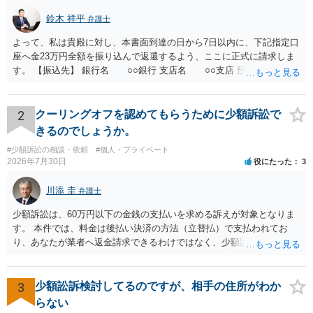
鈴木 祥平
弁護士
よって、私は貴殿に対し、本書面到達の日から7日以内に、下記指定口
座へ金23万円全額を振り込んで返還するよう、ここに正式に請求しま
す。 【振込先】 銀行名 ○○銀行 支店名 ○○支店 預金種別 普通
口座番号 ○○○○○○○ 口座名義 ○○○○ 万一、上記期限までに返金がな
されない場合には、貴殿には任意に返金する意思がないものと判断
し、やむを得ず、返還金23万円及びこれに対する遅延損害金の支払い
2
クーリングオフを認めてもらうために少額訴訟で
を求める民事訴訟、支払督促その他必要な法的手続を直ちに講じま
きるのでしょうか。
す。 その際には、訴訟に要する費用その他法令上認められる金員につ
#少額訴訟の相談・依頼
#個人・プライベート
いても併せて請求する予定ですので、あらかじめ申し添えます。 本件
2026年7月30日
役にたった
3
は、貴殿自らが契約を解約したことによって生じた返還義務の履行を
求めるものにすぎません。貴殿の仕入先との取引関係や返金時期など
川添 圭
弁護士
の内部事情は、私に対する返還義務の発生や履行時期には何ら影響を
及ぼすものではありません。 これ以上、本件の解決を不必要に遅延さ
少額訴訟は、60万円以下の金銭の支払いを求める訴えが対象となりま
せることなく、誠意をもって速やかに返金手続を履行されるよう、強
す。 本件では、料金は後払い決済の方法（立替払）で支払われてお
く求めます。 以上
り、あなたが業者へ返金請求できるわけではなく、少額訴訟は使えな
いと思われます。 当該事業者と後払い決済業者を被告として債務不存
在確認請求訴訟を提起することも考えられますが、まずは後払い決済
業者へ（原契約のクーリング・オフの証拠の写しとともに）支払拒絶
3
少額訟訴検討してるのですが、相手の住所がわか
の通知書を送り、もし訴訟や支払督促を行ってきた場合には全面的に
らない
争う、というやり方がベターではないかと思います。弁護士会の相談