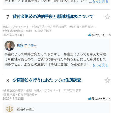
ん。当該チケットがチケット転売防止法に規定する特定興行入場券に
得することで身元を特定できる可能性はあります。 ただ、他人名義の
該当し、券面上使用者が指定されている場合には、チケット引渡し以
携帯電話であるなどした場合には特定に結びつけることは難しいとこ
外に選択肢がない場合もあるでしょう。 このように、本件の紛争は、
ろです。 LINEについても、詐欺の事案であれば照会できる可能性はあ
法的には「当事者の合理的意思」がどこにあるのかを追求した解決が
りますが、携帯電話の番号を経由する方法より難しくなります。 身元
7
貸付金返済の法的手段と慰謝料請求について
必要になると思われます。なかなか難しい問題なので、弁護士によっ
を特定した後は、返金の理屈があるかどうかを確認していきます。 基
ても回答は異なるかもしれません。
本的に贈与に該当する場合には返金請求ができません。 詐欺を含め、
#個人・プライベート
#音信不通・行方不明の相手
#契約書・借用書なし
当方に返金の理屈があるかどうかを確認していきます。 さらに、渡し
#少額訴訟の相談・依頼
#140万円以下
2026年7月13日
役にたった
3
た金額について、裏付けがあるかどうかも精査します。 上記を経て、
身元の特定、返金の理屈があると判断できるのであれば、まずは交渉
川添 圭
からスタートすることになるでしょう。 ご理解のとおり、詐欺である
弁護士
ことの立証は簡単ではありません。 刑事事件化が出来るのであれば、
事案によって戦略は変わってきますし、弁護士によっても考え方が違
返金交渉で有利になる可能性がありますが、民事上の詐欺の立証以上
う可能性があるので、ご質問に書かれた事情をもとにした私見として
に難しいところがあります。 こちらについては、一度、最寄りの警察
回答すると、あなたの立替分（時期と金額）を確定させた上で、淡々
署に被害相談をするようにしてください。 具体的な見通しに関して
と訴訟提起する方がよい事案ではないかと思料します。支払督促だ
は、証拠を拝見する必要があるため、直接弁護士にご相談された方が
と、もし異議申立てがなされる可能性が高そうであれば時間の浪費
良いかと思います。
（通常訴訟へ移行する日数分空転する）になりますし、支払督促及び
8
少額訴訟を行うにあたっての住所調査
その異議後の通常訴訟は相手方の住所地が管轄裁判所になるため（特
に相手方が遠方である場合は）対応が面倒な場合があるからです。相
#少額訴訟の相談・依頼
#個人・プライベート
#140万円以下
手方の主張については、和解で減額を考慮すればよいと思います。 な
#音信不通・行方不明の相手
2026年7月13日
役にたった
4
お、残念ながら、「連絡も返ってこず、返済の目処も立たずで精神的
ダメージが大きく」という理由では、慰謝料請求は通常は認められま
匿名A
せん。
弁護士