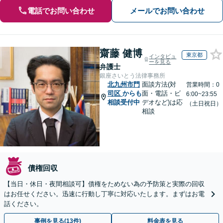
電話でお問い合わせ
メールでお問い合わせ
齋藤 健博
東京都
インタビュ
ーを見る
弁護士
銀座さいとう法律事務所
北九州市門
面談方法(対
営業時間：0
司区
からも
面・電話・ビ
6:00~23:55
相談受付中
デオなど)は応
（土日祝日）
相談
債権回収
【当日・休日・夜間相談可】債権をためない為の予防策と実際の回収
はお任せください。迅速に行動し丁寧に対応いたします。まずはお電
話ください。
事例を見る(13件)
料金表を見る