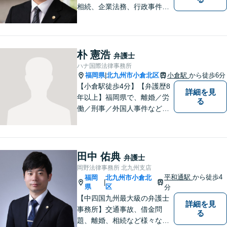
相続、企業法務、行政事件、
国家賠償に注力【北九州・行
橋・京築】
朴 憲浩
弁護士
ハナ国際法律事務所
福岡県
北九州市小倉北区
小倉駅
から徒歩6分
|
【小倉駅徒歩4分】【弁護歴8
詳細を見
年以上】福岡県で、離婚／労
る
働／刑事／外国人事件などに
精通する弁護士。日頃感じる
小さな違和感・疑問をお気軽
にご相談ください。丁寧に、
会話のキャッチボールを積み
田中 佑典
弁護士
重ねながら解決へと動いてま
岡野法律事務所 北九州支店
いります。【韓国語対応可】
平和通駅
から徒歩4
福岡
北九州市小倉北
|
県
区
分
【中四国九州最大級の弁護士
詳細を見
事務所】交通事故、借金問
る
題、離婚、相続など様々な問