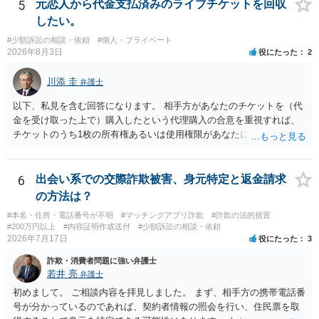
5
元恋人から代金支払済みのライブチケットを回収
したい。
#少額訴訟の相談・依頼
#個人・プライベート
2026年8月3日
役にたった
2
川添 圭
弁護士
以下、私見を含む回答になります。 相手方があなたのチケットを（代
金を受け取った上で）購入したという代理購入の合意を重視すれば、
チケットのうち1枚の所有権あるいは使用権限があなたにあり、チケッ
トの引渡しを求める権利があるという主張が認められやすいといえま
す。 一方、このチケット購入には「相手方と一緒に行く」という合意
も付随していたことを無視することができません。こちらを重視すれ
6
出会い系での交際詐欺被害、身元特定と返金請求
ば、交際を終了させたことにより「一緒に行く」という結果の実現に
の方法は？
重大な障害が発生しており、当然にチケットを引き渡すべきといえる
#本名・住所・電話番号が不明
#マッチングアプリ詐欺
#詐欺の法的措置
かは微妙であり、むしろ返金すべきとするのが当事者の合理的意思に
#200万円以上
#内容証明作成送付
#少額訴訟の相談・依頼
合致するのではないか、という判断に傾くことになると思います。 例
2026年7月17日
役にたった
3
えば、当該チケットが座席指定である場合、交際を解消した2人が当日
詐欺・消費者問題に強い弁護士
隣り合わせになることは避けたいという心理が働くことも無理からぬ
若井 亮
弁護士
ところです。一方、チケットがエリア指定のアリーナ席であれば隣り
合わせにならずに済むかもしれませんし、そのチケットが入手困難で
初めまして。 ご相談内容を拝見しました。 まず、相手方の携帯電話番
あったり特別席であったりすれば、判断は変わってくるかもしれませ
号が分かっているのであれば、契約者情報の照会を行い、住民票を取