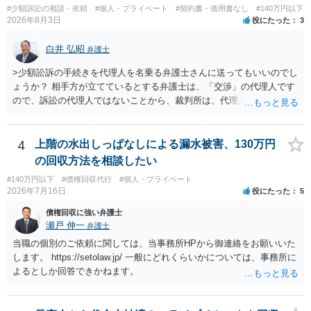
#少額訴訟の相談・依頼
#個人・プライベート
#契約書・借用書なし
#140万円以下
センター等で、消費者問題に強い弁護士（消費者保護委員会に所属し
2026年8月3日
役にたった
3
ているなど）へ相談されることをお勧めします。
白井 弘昭
弁護士
>少額訟訴の手続きを代理人を名乗る弁護士さんに送ってもいいのでし
ょうか？ 相手方が立てているとする弁護士は、「交渉」の代理人です
ので、訴訟の代理人ではないことから、裁判所は、代理人宛ての訴状
を受け取ることは無いと思われます。 なお、交渉段階で代理人が就い
ている場合は、相手方（被告）の住所で訴状を作成提出し、裁判所に
代理人が就いていたことを知らせると（訴状の記載内容から明らかな
4
上階の水出しっぱなしによる漏水被害、130万円
場合も）、裁判所が当該代理人弁護士に事前連絡し、引き続き訴訟も
の回収方法を相談したい
受任するかを聞いたうえで、受任の意志が明らかになったところで、
#140万円以下
#債権回収代行
#個人・プライベート
直接被告に送達するのではなく、代理人に訴状の受領を促すこともあ
2026年7月16日
役にたった
5
ります。 ラインのやり取りでしか証拠がないと、実際の本人性が明ら
かではありません。もちろん弁護士（２０万円の請求で代理人弁護士
債権回収に強い弁護士
に委任するかも疑わしいのですが）も住所は明らかにしないでしょ
瀬戸 伸一
弁護士
う。 何か本人を示す事実（振込先などの情報）から、相手の住所等の
当職の個別のご依頼に関しては、当事務所HPから御連絡をお願いいた
情報を割り出していくしかないように思えます。 以上、ご参考まで。
します。 https://setolaw.jp/ 一般にどれくらいかについては、事務所に
よるとしか回答できかねます。