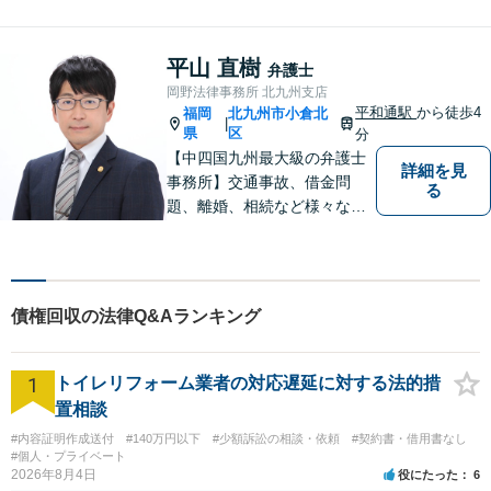
題について、「何度でも無
料」の相談を行っています！
まずはお気軽にご相談くださ
平山 直樹
弁護士
い！
岡野法律事務所 北九州支店
平和通駅
から徒歩4
福岡
北九州市小倉北
|
県
区
分
【中四国九州最大級の弁護士
詳細を見
事務所】交通事故、借金問
る
題、離婚、相続など様々な問
題について、「何度でも無
料」の相談を行っています！
まずはお気軽にご相談くださ
い！
債権回収の法律Q&Aランキング
1
トイレリフォーム業者の対応遅延に対する法的措
置相談
#内容証明作成送付
#140万円以下
#少額訴訟の相談・依頼
#契約書・借用書なし
#個人・プライベート
2026年8月4日
役にたった
6