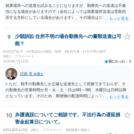
就業場所への送達を試みることになりますが、勤務先への送達は不奏
功になる場合がありますので（会社によっては就業場所送達は受取拒
否する方針にしている場合があります）、その場合は自宅の住所調査
が必要になるでしょう。
9
少額訴訟 住所不明の場合勤務先への書類送達は可
能？
#140万円以下
#少額訴訟の相談・依頼
#音信不通・行方不明の相手
#個人・プライベート
2026年7月12日
役にたった
2
川添 圭
弁護士
> ただ、相手の勤務先しか正確な送達先として把握できておらず、そ
の勤務先の営業時間が月・火・土・日は6時～9時、木曜日は21時以降
となっています。そのため、郵便物の配達時間によっては受け取りが
難しい可能性があります。 営業時間を具体的に明らかにして、早朝・
夜間の送達を上申するのが基本になりますが、感覚的には郵便局を動
かすには早すぎるので執行官送達を申し立てる必要があるかもしれま
10
弁護過誤についてご相談です。不法行為の遅延損
せん。裁判所としては（あまりに特殊すぎて）就業場所送達を認めな
害金起算日について。
い可能性もありますし、執行官送達には費用もかかりますので、まず
#遅延損害金回収
#個人・プライベート
#債務者の相続人
は裁判所へ相談した方がよいと思います。