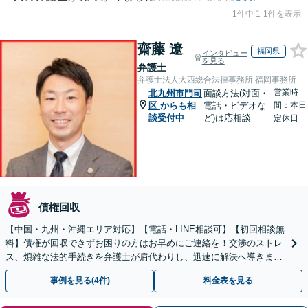
1件中 1-1件を表示
齋藤 遼
福岡県
インタビュー
を見る
弁護士
弁護士法人大西総合法律事務所 福岡事務所
営業時
北九州市門司
面談方法(対面・
区
からも相
電話・ビデオな
間：本日
談受付中
ど)は応相談
定休日
債権回収
【中国・九州・沖縄エリア対応】【電話・LINE相談可】【初回相談無
料】債権が回収できずお困りの方はお早めにご連絡を！交渉のストレ
ス、煩雑な法的手続きを弁護士が肩代わりし、迅速に解決へ導きま
す。個人事業主の方もご相談ください。
事例を見る(4件)
料金表を見る