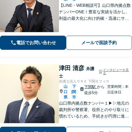
【LINE・WEB相談可】山口県内拠点数
ナンバーONE！豊富な実績を活かし、
利益の最大化に向け的確・迅速にサポ
ート。法的助言だけでなく、解決後の
未来を見据えたプランをご提案。離婚
問題／交通事故等、あなたの味方とし
電話でお問い合わせ
メールで面談予約
て尽力します【完全個室】【下関駅5
分】
津田 清彦
弁護
インタビューを見
る
士
弁護士法人ＯＮＥ 下関オフィス
山
下
下関駅
から
営業時間：本
口
関
|
日定休日
徒歩5分
県
市
山口県内拠点数ナンバー１▶︎▷地元の
裁判所や警察署、役所とのやり取りに
慣れているため、手続きが円滑に進み
ます。また、「近くに事務所がある」
ことで、仕事帰りや急な事態でも相談