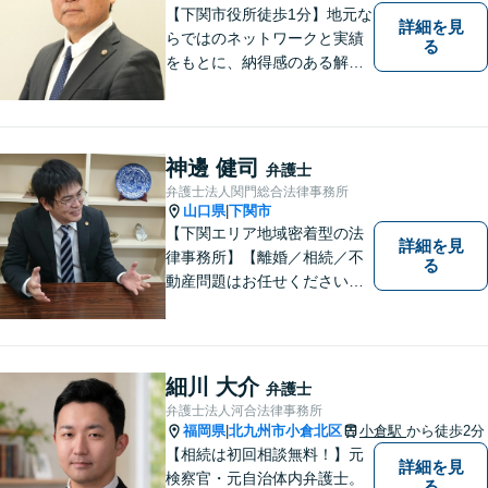
【下関市役所徒歩1分】地元な
詳細を見
らではのネットワークと実績
る
をもとに、納得感のある解決
策をサポート！お悩みの方は
お気軽にご相談ください。
神邊 健司
弁護士
弁護士法人関門総合法律事務所
山口県
下関市
|
【下関エリア地域密着型の法
詳細を見
律事務所】【離婚／相続／不
る
動産問題はお任せください】
法テラス可！小さな問題であ
っても、不安は抱え込まずご
相談ください。お一人おひと
りの声を大切にし、適切な解
細川 大介
弁護士
決方法をご提案いたします。
弁護士法人河合法律事務所
福岡県
北九州市小倉北区
小倉駅
から徒歩2分
|
【相続は初回相談無料！】元
詳細を見
検察官・元自治体内弁護士。
る