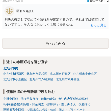
2026年7月23日
役にたった
2
匿名A
弁護士
判決の確定して初めて不法行為が確定するので、それまでは確定して
ないですし、そんなにおかしくは感じませんね。
もっとみる
近くの市区町村を選び直す
北九州市内
北九州市門司区
北九州市若松区
北九州市戸畑区
北九州市小倉北区
北九州市小倉南区
北九州市八幡東区
北九州市八幡西区
債権回収の分野詳細で絞り込む
売掛金回収
債権回収代行
債権の時効中断
内容証明作成送付
相手(債務者)の所在・財産調査
強制執行・差し押さえ
仮差押え
遅延損害金回収
少額訴訟の相談・依頼
個人・プライベート