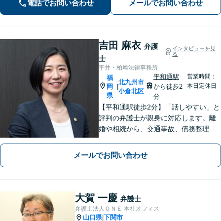
電話でお問い合わせ
メールでお問い合わせ
に行きやすくなります。法律トラブル
は「地域密着」の当事務所にご相談く
ださい。
吉田 麻衣
弁護
インタビューを見
る
士
平井・柏﨑法律事務所
平和通駅
営業時間：
福
北九州市
本日定休日
岡
から徒歩2
|
小倉北区
県
分
【平和通駅徒歩2分】「話しやすい」と
評判の弁護士が親身に対応します。離
婚や相続から、交通事故、債務整理、
企業法務まで幅広い解決実績あり。1児
の母としての視点も活かし、不安に寄
メールでお問い合わせ
り添った丁寧なご説明をお約束しま
す。まずはお気軽にご相談ください。
大賀 一慶
弁護士
弁護士法人ＯＮＥ 本社オフィス
山口県
下関市
|