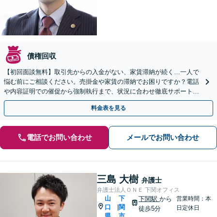
債権回収
【初回面談無料】取引先からの入金がない、家賃滞納が続く…一人で
悩む前にご相談ください。売掛金や家賃の滞納でお困りですか？電話
や内容証明での催促から強制執行まで、状況に合わせ徹底サポート
【身障者用駐車場あり、近隣に有料駐車場あり】夜間休日対応
料金表を見る
電話でお問い合わせ
メールでお問い合わせ
三島 大樹
弁護士
弁護士法人ＯＮＥ 下関オフィス
山
下
下関駅
から
営業時間：本
口
関
|
日定休日
徒歩5分
県
市