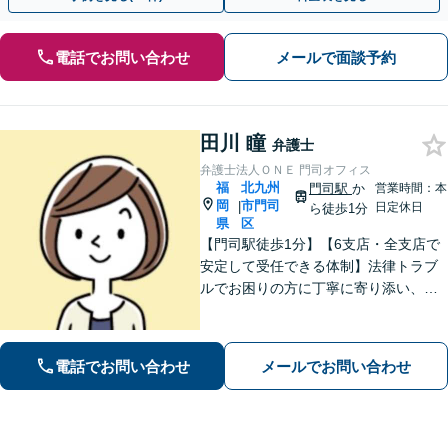
電話でお問い合わせ
メールで面談予約
田川 瞳
弁護士
弁護士法人ＯＮＥ 門司オフィス
福
北九州
門司駅
か
営業時間：本
岡
市門司
|
日定休日
ら徒歩1分
県
区
【門司駅徒歩1分】【6支店・全支店で
安定して受任できる体制】法律トラブ
ルでお困りの方に丁寧に寄り添い、納
得できる解決を目指します。費用は事
前に分かりやすくご説明します。お困
りの方はぜひご相談ください【駐車場
電話でお問い合わせ
メールでお問い合わせ
あり】