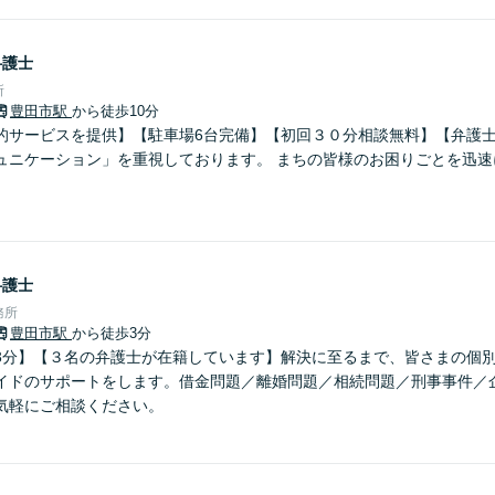
弁護士
所
豊田市駅
から徒歩10分
的サービスを提供】【駐車場6台完備】【初回３０分相談無料】【弁護士
ュニケーション」を重視しております。 まちの皆様のお困りごとを迅速
弁護士
務所
豊田市駅
から徒歩3分
3分】【３名の弁護士が在籍しています】解決に至るまで、皆さまの個
イドのサポートをします。借金問題／離婚問題／相続問題／刑事事件／
気軽にご相談ください。