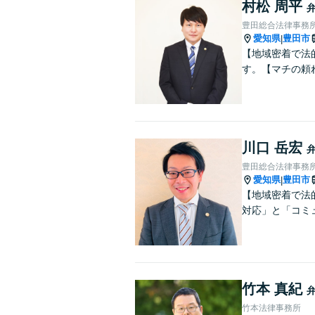
村松 周平
豊田総合法律事務
愛知県
豊田市
|
【地域密着で法
す。【マチの頼
川口 岳宏
豊田総合法律事務
愛知県
豊田市
|
【地域密着で法
対応」と「コミ
竹本 真紀
竹本法律事務所