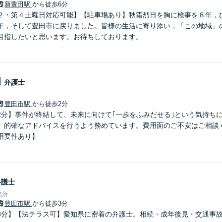
新豊田駅
から徒歩6分
２・第４土曜日対応可能】【駐車場あり】秋霜烈日を胸に検事を８年，
年，そして豊田市に戻りました。皆様の生活に寄り添い，「この地域」
目指したいと思います。お待ちしております。
朗
弁護士
豊田市駅
から徒歩2分
2分】事件が終結して、未来に向けて｢一歩をふみだせる｣という気持ち
、的確なアドバイスを行うよう務めています。費用面のご不安はご相談
用要件あり】
弁護士
務所
豊田市駅
から徒歩3分
3分】【法テラス可】愛知県に密着の弁護士。相続・成年後見・交通事