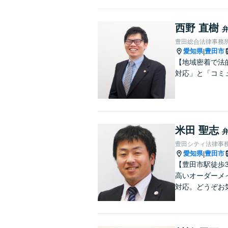
西野 直樹
豊田総合法律事務
愛知県
豊田市
|
【地域密着で法
対応」と「コミ
米田 聖志
豊田シティ法律事
愛知県
豊田市
|
【豊田市駅徒歩
高いオーダーメ
対応。どうぞお