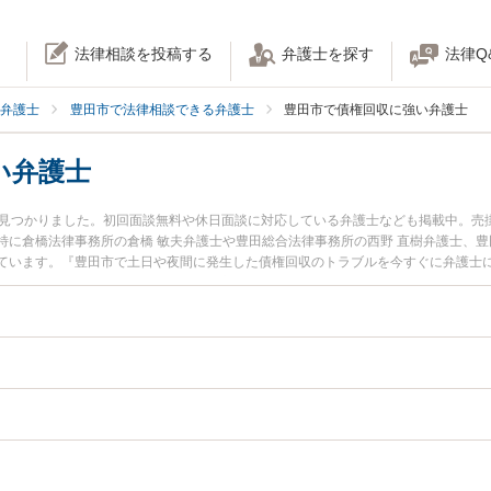
法律相談を投稿する
弁護士を探す
法律Q
弁護士
豊田市で法律相談できる弁護士
豊田市で債権回収に強い弁護士
い弁護士
名見つかりました。初回面談無料や休日面談に対応している弁護士なども掲載中。売
特に倉橋法律事務所の倉橋 敏夫弁護士や豊田総合法律事務所の西野 直樹弁護士、豊
ています。『豊田市で土日や夜間に発生した債権回収のトラブルを今すぐに弁護士
無料で債権回収を法律相談できる豊田市内の弁護士に相談予約したい』などでお困