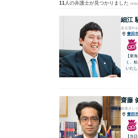
11
人の弁護士が見つかりました
(検索
細江 
名古屋H
豊田
【東海
く、粘
いたし
齋藤 
銀座さい
豊田
【当日