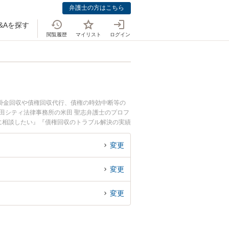
弁護士の方はこちら
&Aを探す
閲覧履歴
マイリスト
ログイン
掛金回収や債権回収代行、債権の時効中断等の
田シティ法律事務所の米田 聖志弁護士のプロフ
に相談したい』『債権回収のトラブル解決の実績
りの相談者さんにおすすめです。
変更
変更
変更