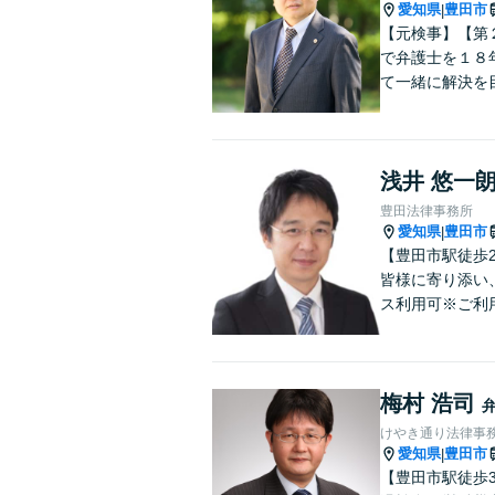
愛知県
豊田市
|
【元検事】【第
で弁護士を１８
て一緒に解決を
浅井 悠一
豊田法律事務所
愛知県
豊田市
|
【豊田市駅徒歩
皆様に寄り添い
ス利用可※ご利
梅村 浩司
けやき通り法律事
愛知県
豊田市
|
【豊田市駅徒歩