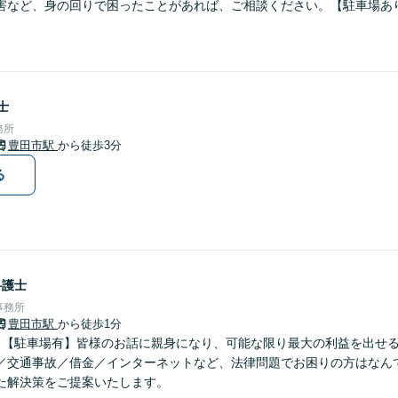
害など、身の回りで困ったことがあれば、ご相談ください。【駐車場あ
士
務所
豊田市駅
から徒歩3分
る
弁護士
事務所
豊田市駅
から徒歩1分
】【駐車場有】皆様のお話に親身になり、可能な限り最大の利益を出せ
／交通事故／借金／インターネットなど、法律問題でお困りの方はなん
た解決策をご提案いたします。