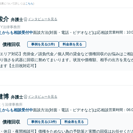
結果について詳しくは
こちら
)
駿介
弁護士
インタビューを見る
＆Y法律事務所
市
からも相談受付中
面談方法(対面・電話・ビデオなど)は応相談
営業時間：10:
債権回収
事例を見る(1件)
料金表を見る
エリア対応】売掛金／請負代金／個人間の貸金など債権回収のお悩みはご相
り強さを武器に回収に努めてまいります。状況や債権額、相手の出方を見な
ます【土日祝対応可】
健博
弁護士
インタビューを見る
とう法律事務所
市
からも相談受付中
面談方法(対面・電話・ビデオなど)は応相談
営業時間：06:
債権回収
事例を見る(13件)
料金表を見る
・休日・夜間相談可】債権をためない為の予防策と実際の回収はお任せくだ