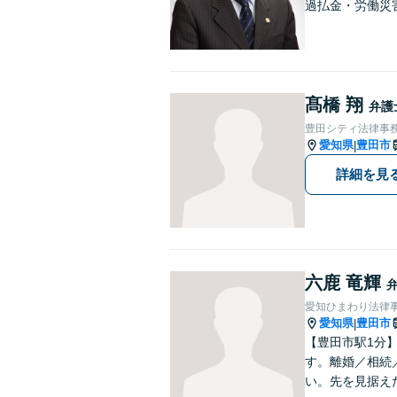
過払金・労働災
髙橋 翔
弁護
豊田シティ法律事
愛知県
豊田市
|
詳細を見
六鹿 竜輝
愛知ひまわり法律
愛知県
豊田市
|
【豊田市駅1分
す。離婚／相続
い。先を見据え