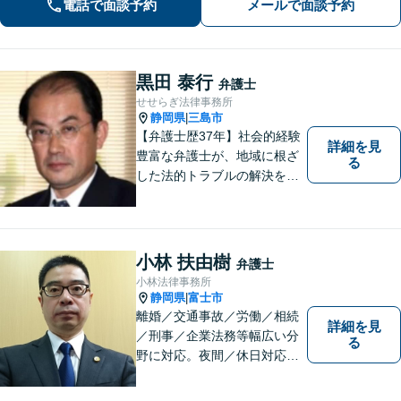
電話で面談予約
メールで面談予約
対応。親身なサポートをいたします。
【新清水駅5分】
黒田 泰行
弁護士
せせらぎ法律事務所
静岡県
三島市
|
【弁護士歴37年】社会的経験
詳細を見
豊富な弁護士が、地域に根ざ
る
した法的トラブルの解決を目
指します。労働問題、不動産
トラブル、遺産相続など個
人・法人問わず誠実に対応い
たします。
小林 扶由樹
弁護士
小林法律事務所
静岡県
富士市
|
離婚／交通事故／労働／相続
詳細を見
／刑事／企業法務等幅広い分
る
野に対応。夜間／休日対応
分割払い対応 相談料30分55
00円（税込） ※電話相談は行