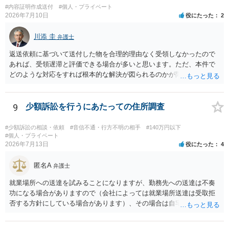
#内容証明作成送付
#個人・プライベート
手方の主張については、和解で減額を考慮すればよいと思います。 な
2026年7月10日
役にたった
2
お、残念ながら、「連絡も返ってこず、返済の目処も立たずで精神的
ダメージが大きく」という理由では、慰謝料請求は通常は認められま
川添 圭
弁護士
せん。
返送依頼に基づいて送付した物を合理的理由なく受領しなかったので
あれば、受領遅滞と評価できる場合が多いと思います。ただ、本件で
どのような対応をすれば根本的な解決が図られるのかが問題になるた
め、詳しい事情が必要です。弁護士へ直接相談した方がよい事案と思
料します。
9
少額訴訟を行うにあたっての住所調査
#少額訴訟の相談・依頼
#音信不通・行方不明の相手
#140万円以下
#個人・プライベート
2026年7月13日
役にたった
4
匿名A
弁護士
就業場所への送達を試みることになりますが、勤務先への送達は不奏
功になる場合がありますので（会社によっては就業場所送達は受取拒
否する方針にしている場合があります）、その場合は自宅の住所調査
が必要になるでしょう。