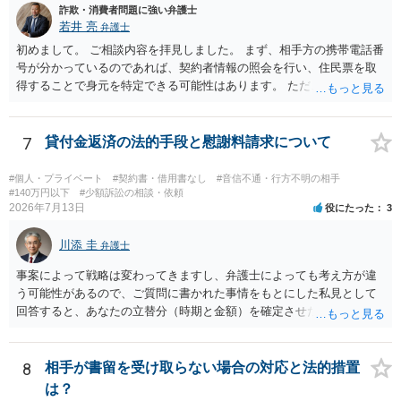
詐欺・消費者問題に強い弁護士
隣り合わせになることは避けたいという心理が働くことも無理からぬ
若井 亮
弁護士
ところです。一方、チケットがエリア指定のアリーナ席であれば隣り
合わせにならずに済むかもしれませんし、そのチケットが入手困難で
初めまして。 ご相談内容を拝見しました。 まず、相手方の携帯電話番
あったり特別席であったりすれば、判断は変わってくるかもしれませ
号が分かっているのであれば、契約者情報の照会を行い、住民票を取
ん。当該チケットがチケット転売防止法に規定する特定興行入場券に
得することで身元を特定できる可能性はあります。 ただ、他人名義の
該当し、券面上使用者が指定されている場合には、チケット引渡し以
携帯電話であるなどした場合には特定に結びつけることは難しいとこ
外に選択肢がない場合もあるでしょう。 このように、本件の紛争は、
ろです。 LINEについても、詐欺の事案であれば照会できる可能性はあ
法的には「当事者の合理的意思」がどこにあるのかを追求した解決が
りますが、携帯電話の番号を経由する方法より難しくなります。 身元
7
貸付金返済の法的手段と慰謝料請求について
必要になると思われます。なかなか難しい問題なので、弁護士によっ
を特定した後は、返金の理屈があるかどうかを確認していきます。 基
ても回答は異なるかもしれません。
本的に贈与に該当する場合には返金請求ができません。 詐欺を含め、
#個人・プライベート
#契約書・借用書なし
#音信不通・行方不明の相手
当方に返金の理屈があるかどうかを確認していきます。 さらに、渡し
#140万円以下
#少額訴訟の相談・依頼
2026年7月13日
役にたった
3
た金額について、裏付けがあるかどうかも精査します。 上記を経て、
身元の特定、返金の理屈があると判断できるのであれば、まずは交渉
川添 圭
からスタートすることになるでしょう。 ご理解のとおり、詐欺である
弁護士
ことの立証は簡単ではありません。 刑事事件化が出来るのであれば、
事案によって戦略は変わってきますし、弁護士によっても考え方が違
返金交渉で有利になる可能性がありますが、民事上の詐欺の立証以上
う可能性があるので、ご質問に書かれた事情をもとにした私見として
に難しいところがあります。 こちらについては、一度、最寄りの警察
回答すると、あなたの立替分（時期と金額）を確定させた上で、淡々
署に被害相談をするようにしてください。 具体的な見通しに関して
と訴訟提起する方がよい事案ではないかと思料します。支払督促だ
は、証拠を拝見する必要があるため、直接弁護士にご相談された方が
と、もし異議申立てがなされる可能性が高そうであれば時間の浪費
良いかと思います。
（通常訴訟へ移行する日数分空転する）になりますし、支払督促及び
8
相手が書留を受け取らない場合の対応と法的措置
その異議後の通常訴訟は相手方の住所地が管轄裁判所になるため（特
は？
に相手方が遠方である場合は）対応が面倒な場合があるからです。相