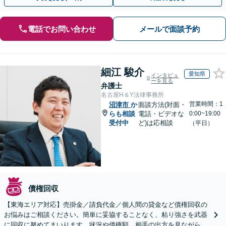
電話でお問い合わせ
メールで面談予約
細江 駿介
愛知県
インタビュ
ーを見る
弁護士
名古屋H＆Y法律事務所
営業時間：1
沼津市
か
面談方法(対面・
らも相談
電話・ビデオな
0:00~19:00
受付中
ど)は応相談
（平日）
債権回収
【東海エリア対応】売掛金／請負代金／個人間の貸金など債権回収の
お悩みはご相談ください。簡単に妥協することなく、粘り強さを武器
に回収に努めてまいります。状況や債権額、相手の出方を見ながら、