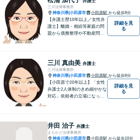
弁護士
にご相談ください。
三川法律事務所
神奈川県
小田原市
小田原駅
から徒歩8分
|
【弁護士歴10年以上／女性弁
詳細を見
護士】離婚・相続等家庭の問
る
題から債務整理や不動産問題
まで幅広く対応。これまでに
培った知識・経験を活かしつ
つ、依頼者の立場に寄り添っ
た解決方法を提案できるよう
三川 真由美
弁護士
努めます。【小田原駅8分／子
三川法律事務所
連れ相談可】お気軽にご相談
神奈川県
小田原市
小田原駅
から徒歩8分
|
ください。
【小田原で20年以上】「女性
詳細を見
弁護士2人体制のきめ細やかな
る
対応」依頼者の立場になって
丁寧にお話をうかがい、わか
りやすく方針や手続について
説明することを心がけていま
す。【離婚／子連れ相談可】
井田 治子
弁護士
複雑・高額な財産分与も安心
まちかど法律事務所
【民事信託士】資格を生かし
神奈川県
小田原市
小田原駅
から徒歩10分
|