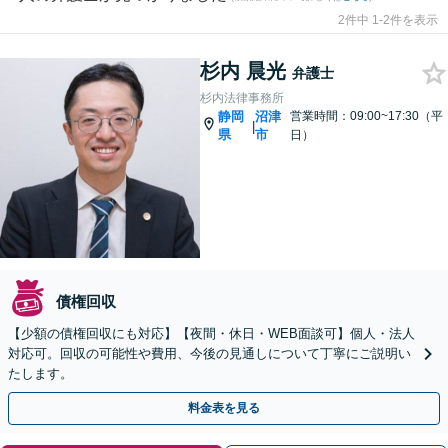
2件中 1-2件を表示
杉内 晨光
弁護士
杉内法律事務所
静岡
沼津
営業時間：09:00~17:30（平
|
県
市
日）
債権回収
【少額の債権回収にも対応】【夜間・休日・WEB面談可】個人・法人
対応可。回収の可能性や費用、今後の見通しについて丁寧にご説明い
たします。
料金表を見る