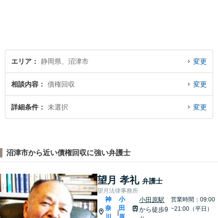
エリア
静岡県、沼津市
変更
相談内容
債権回収
変更
詳細条件
未選択
変更
沼津市から近い債権回収に強い弁護士
望月 孝礼
弁護士
望月法律事務所
神
小
小田原駅
営業時間：09:00
奈
田
~21:00（平日）
から徒歩9
|
川
原