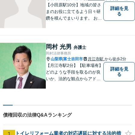
た相続対策
【小田原駅10分】地域の皆さ
詳細を見
まのお役に立てるよう日々研
る
鑽を積んでまいります。 お気
軽にご相談ください。
岡村 光男
弁護士
岡村法律事務所
山梨県
富士吉田市
月江寺駅
から徒歩2分
|
【月江寺駅2分】【駐車場有】
詳細を見
どのような手段を取るのが良
る
いか、法的な観点からアドバ
イスさせていただきます。お
気軽にご相談ください。
債権回収の法律Q&Aランキング
1
トイレリフォーム業者の対応遅延に対する法的措