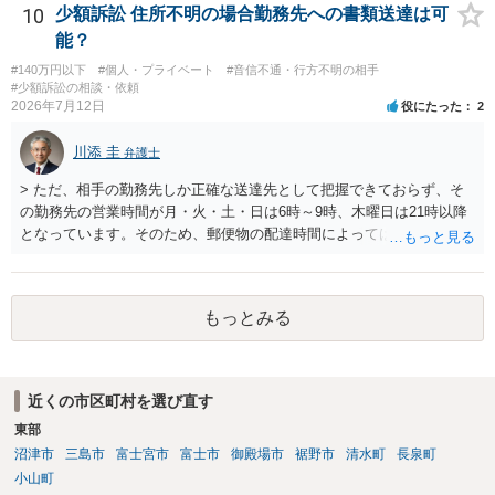
10
少額訴訟 住所不明の場合勤務先への書類送達は可
能？
#140万円以下
#個人・プライベート
#音信不通・行方不明の相手
#少額訴訟の相談・依頼
2026年7月12日
役にたった
2
川添 圭
弁護士
> ただ、相手の勤務先しか正確な送達先として把握できておらず、そ
の勤務先の営業時間が月・火・土・日は6時～9時、木曜日は21時以降
となっています。そのため、郵便物の配達時間によっては受け取りが
難しい可能性があります。 営業時間を具体的に明らかにして、早朝・
夜間の送達を上申するのが基本になりますが、感覚的には郵便局を動
かすには早すぎるので執行官送達を申し立てる必要があるかもしれま
もっとみる
せん。裁判所としては（あまりに特殊すぎて）就業場所送達を認めな
い可能性もありますし、執行官送達には費用もかかりますので、まず
は裁判所へ相談した方がよいと思います。
近くの市区町村を選び直す
東部
沼津市
三島市
富士宮市
富士市
御殿場市
裾野市
清水町
長泉町
小山町