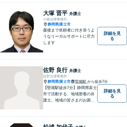
っていません
大塚 晋平
弁護士
小林法律事務所
静岡県
富士市
|
最後まで依頼者に付き添うよ
詳細を見
うなリーガルサポートに尽力
る
します
佐野 良行
弁護士
佐野法律事務所
静岡県
富士市
竪堀駅
から徒歩7分
|
【堅堀駅徒歩7分】静岡県富士
詳細を見
市で活動する、地域密着の弁
る
護士。地域の皆さまのお困り
ごとに寄り添い、最善の解決
方法をご提案いたします。個
人・法人問わず幅広い分野の
問題に対応可能です。お気軽
松浦 加代子