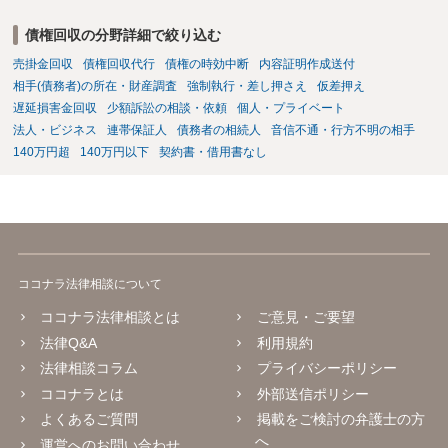
債権回収の分野詳細で絞り込む
売掛金回収
債権回収代行
債権の時効中断
内容証明作成送付
相手(債務者)の所在・財産調査
強制執行・差し押さえ
仮差押え
遅延損害金回収
少額訴訟の相談・依頼
個人・プライベート
法人・ビジネス
連帯保証人
債務者の相続人
音信不通・行方不明の相手
140万円超
140万円以下
契約書・借用書なし
ココナラ法律相談について
ココナラ法律相談とは
ご意見・ご要望
法律Q&A
利用規約
法律相談コラム
プライバシーポリシー
ココナラとは
外部送信ポリシー
よくあるご質問
掲載をご検討の弁護士の方
へ
運営へのお問い合わせ