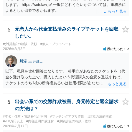
情報を割り出していくしかないように思えます。 以上、ご参考まで。
します。 https://setolaw.jp/ 一般にどれくらいかについては、事務所に
よるとしか回答できかねます。
5
元恋人から代金支払済みのライブチケットを回収
したい。
#少額訴訟の相談・依頼
#個人・プライベート
2026年8月3日
役にたった
2
川添 圭
弁護士
以下、私見を含む回答になります。 相手方があなたのチケットを（代
金を受け取った上で）購入したという代理購入の合意を重視すれば、
チケットのうち1枚の所有権あるいは使用権限があなたにあり、チケッ
トの引渡しを求める権利があるという主張が認められやすいといえま
す。 一方、このチケット購入には「相手方と一緒に行く」という合意
も付随していたことを無視することができません。こちらを重視すれ
6
出会い系での交際詐欺被害、身元特定と返金請求
ば、交際を終了させたことにより「一緒に行く」という結果の実現に
の方法は？
重大な障害が発生しており、当然にチケットを引き渡すべきといえる
#本名・住所・電話番号が不明
#マッチングアプリ詐欺
#詐欺の法的措置
かは微妙であり、むしろ返金すべきとするのが当事者の合理的意思に
#200万円以上
#内容証明作成送付
#少額訴訟の相談・依頼
合致するのではないか、という判断に傾くことになると思います。 例
2026年7月17日
役にたった
3
えば、当該チケットが座席指定である場合、交際を解消した2人が当日