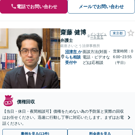
電話でお問い合わせ
メールでお問い合わせ
齋藤 健博
東京都
インタビュ
ーを見る
弁護士
銀座さいとう法律事務所
営業時間：0
沼津市
か
面談方法(対面・
らも相談
電話・ビデオな
6:00~23:55
受付中
ど)は応相談
（平日）
債権回収
【当日・休日・夜間相談可】債権をためない為の予防策と実際の回収
はお任せください。迅速に行動し丁寧に対応いたします。まずはお電
話ください。
事例を見る(13件)
料金表を見る