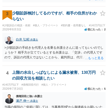
いと思われます。 当該事業者と後払い決済業者を被告として債務不存
在確認請求訴訟を提起することも考えられますが、まずは後払い決済
業者へ（原契約のクーリング・オフの証拠の写しとともに）支払拒絶
3
少額訟訴検討してるのですが、相手の住所がわか
の通知書を送り、もし訴訟や支払督促を行ってきた場合には全面的に
らない
争う、というやり方がベターではないかと思います。弁護士会の相談
#少額訴訟の相談・依頼
#個人・プライベート
#契約書・借用書なし
#140万円以下
センター等で、消費者問題に強い弁護士（消費者保護委員会に所属し
2026年8月3日
役にたった
2
ているなど）へ相談されることをお勧めします。
白井 弘昭
弁護士
>少額訟訴の手続きを代理人を名乗る弁護士さんに送ってもいいのでし
ょうか？ 相手方が立てているとする弁護士は、「交渉」の代理人です
ので、訴訟の代理人ではないことから、裁判所は、代理人宛ての訴状
を受け取ることは無いと思われます。 なお、交渉段階で代理人が就い
ている場合は、相手方（被告）の住所で訴状を作成提出し、裁判所に
代理人が就いていたことを知らせると（訴状の記載内容から明らかな
4
上階の水出しっぱなしによる漏水被害、130万円
場合も）、裁判所が当該代理人弁護士に事前連絡し、引き続き訴訟も
の回収方法を相談したい
受任するかを聞いたうえで、受任の意志が明らかになったところで、
#140万円以下
#債権回収代行
#個人・プライベート
直接被告に送達するのではなく、代理人に訴状の受領を促すこともあ
2026年7月16日
役にたった
5
ります。 ラインのやり取りでしか証拠がないと、実際の本人性が明ら
かではありません。もちろん弁護士（２０万円の請求で代理人弁護士
債権回収に強い弁護士
に委任するかも疑わしいのですが）も住所は明らかにしないでしょ
瀬戸 伸一
弁護士
う。 何か本人を示す事実（振込先などの情報）から、相手の住所等の
当職の個別のご依頼に関しては、当事務所HPから御連絡をお願いいた