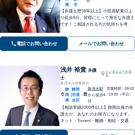
分
県
市
【弁護士歴38年以上】小田原駅東口よ
り徒歩9分。皆様にとって身近な弁護士
です！ご相談される方の気持ちを考え
ながら、問題を解決していきます。そ
して頼んで良かったと思われる、そう
電話でお問い合わせ
メールでお問い合わせ
いう弁護士でいようと日々努めていま
す。 まずはご相談ください。
浅井 裕貴
弁護
インタビューを見
る
士
新清水法律事務所
新清水駅
営業時間：09:00
静
静岡
~19:00（平日）
岡
市清
から徒歩4
|
県
水区
分
【相談実績2000件以上】静岡出身の弁
護士が、あなたのお味方になります。
ネット・Torrent・離婚・相続・交通事
故・刑事事件など、一人で悩まずご相
談ください。初回電話10分無料。全国