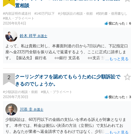
置相談
#内容証明作成送付
#140万円以下
#少額訴訟の相談・依頼
#契約書・借用書なし
#個人・プライベート
2026年8月4日
役にたった
6
鈴木 祥平
弁護士
よって、私は貴殿に対し、本書面到達の日から7日以内に、下記指定口
座へ金23万円全額を振り込んで返還するよう、ここに正式に請求しま
す。 【振込先】 銀行名 ○○銀行 支店名 ○○支店 預金種別 普通
口座番号 ○○○○○○○ 口座名義 ○○○○ 万一、上記期限までに返金がな
されない場合には、貴殿には任意に返金する意思がないものと判断
し、やむを得ず、返還金23万円及びこれに対する遅延損害金の支払い
2
クーリングオフを認めてもらうために少額訴訟で
を求める民事訴訟、支払督促その他必要な法的手続を直ちに講じま
きるのでしょうか。
す。 その際には、訴訟に要する費用その他法令上認められる金員につ
#少額訴訟の相談・依頼
#個人・プライベート
いても併せて請求する予定ですので、あらかじめ申し添えます。 本件
2026年7月30日
役にたった
3
は、貴殿自らが契約を解約したことによって生じた返還義務の履行を
求めるものにすぎません。貴殿の仕入先との取引関係や返金時期など
川添 圭
弁護士
の内部事情は、私に対する返還義務の発生や履行時期には何ら影響を
及ぼすものではありません。 これ以上、本件の解決を不必要に遅延さ
少額訴訟は、60万円以下の金銭の支払いを求める訴えが対象となりま
せることなく、誠意をもって速やかに返金手続を履行されるよう、強
す。 本件では、料金は後払い決済の方法（立替払）で支払われてお
く求めます。 以上
り、あなたが業者へ返金請求できるわけではなく、少額訴訟は使えな