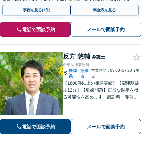
効果的な方法を臨機応変に対応いたします【土日祝対応可】
事例を見る(1件)
料金表を見る
電話で面談予約
メールで面談予約
反方 悠輔
弁護士
伊東法律事務所
静岡
沼津
営業時間：09:00~17:30（平
|
県
市
日）
【1800件以上の相談実績】【沼津駅徒
歩12分】【離婚問題】正当な財産を得
る可能性を高めます。慰謝料・養育費
請求も的確な交渉力でサポート。【借
金・債務整理】自己破産や個人再生も
お任せください。【相続】遺産分割調
停・遺留分など納得できる解決へ。
電話で面談予約
メールで面談予約