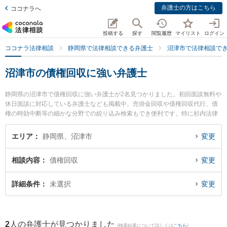
弁護士の方はこちら
ココナラへ
投稿する
探す
閲覧履歴
マイリスト
ログイン
ココナラ法律相談
静岡県で法律相談できる弁護士
沼津市で法律相談で
沼津市の債権回収に強い弁護士
静岡県の沼津市で債権回収に強い弁護士が2名見つかりました。初回面談無料や
休日面談に対応している弁護士なども掲載中。売掛金回収や債権回収代行、債
権の時効中断等の細かな分野での絞り込み検索もでき便利です。特に杉内法律
事務所の杉内 晨光弁護士や伊東法律事務所の反方 悠輔弁護士のプロフィール情
報や弁護士費用、強みなどが注目されています。『沼津市で土日や夜間に発生
エリア
静岡県、沼津市
変更
した債権回収のトラブルを今すぐに弁護士に相談したい』『債権回収のトラブ
ル解決の実績豊富な近くの弁護士を検索したい』『初回相談無料で債権回収を
相談内容
債権回収
変更
法律相談できる沼津市内の弁護士に相談予約したい』などでお困りの相談者さ
んにおすすめです。
詳細条件
未選択
変更
2
人の弁護士が見つかりました
(検索結果について詳しくは
こちら
)